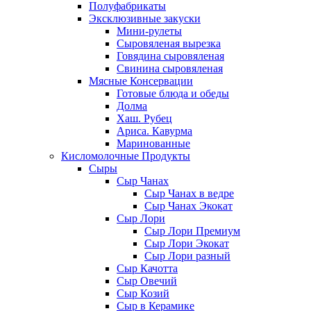
Полуфабрикаты
Эксклюзивные закуски
Мини-рулеты
Сыровяленая вырезка
Говядина сыровяленая
Свинина сыровяленая
Мясные Консервации
Готовые блюда и обеды
Долма
Хаш. Рубец
Ариса. Кавурма
Маринованные
Кисломолочные Продукты
Сыры
Сыр Чанах
Сыр Чанах в ведре
Сыр Чанах Экокат
Сыр Лори
Сыр Лори Премиум
Сыр Лори Экокат
Сыр Лори разный
Сыр Качотта
Сыр Овечий
Сыр Козий
Сыр в Керамике