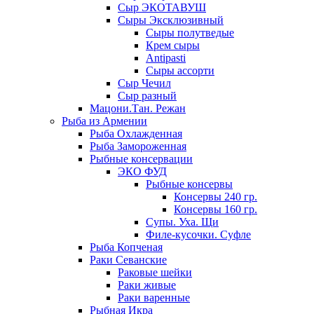
Сыр ЭКОТАВУШ
Сыры Эксклюзивный
Сыры полутведые
Крем сыры
Antipasti
Сыры ассорти
Сыр Чечил
Сыр разный
Мацони.Тан. Режан
Рыба из Армении
Рыба Охлажденная
Рыба Замороженная
Рыбные консервации
ЭКО ФУД
Рыбные консервы
Консервы 240 гр.
Консервы 160 гр.
Супы. Уха. Щи
Филе-кусочки. Суфле
Рыба Копченая
Раки Севанские
Раковые шейки
Раки живые
Раки варенные
Рыбная Икра