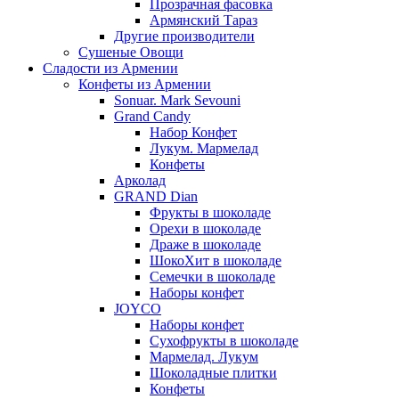
Прозрачная фасовка
Армянский Тараз
Другие производители
Сушеные Овощи
Сладости из Армении
Конфеты из Армении
Sonuar. Mark Sevouni
Grand Candy
Набор Конфет
Лукум. Мармелад
Конфеты
Арколад
GRAND Dian
Фрукты в шоколаде
Орехи в шоколаде
Драже в шоколаде
ШокоХит в шоколаде
Семечки в шоколаде
Наборы конфет
JOYCO
Наборы конфет
Сухофрукты в шоколаде
Мармелад. Лукум
Шоколадные плитки
Конфеты