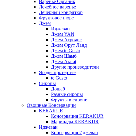
Варенье Органик
Лечебное варенье
Лечебный конфитюр
Фруктовое пюре
Джем
Иджеван
Джем YAN
Джем Агроянс
Джем Фрут Ланд
Джем te Gusto
Джем Шамб
Джем Ararat
Другие производители
Ягоды протёртые
te Gusto
Сиропы
Дошаб
Разные сиропы
Фрукты в сиропе
Овощные Консервации
KERAKUR
Консервация KERAKUR
Маринады KERAKUR
Иджеван
Консервация Иджеван