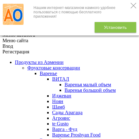
Нашим интернет-магазином намного удобнее
+7 (495) 646-888-1
пользоваться с помощью бесплатного
приложения!
В корзине
0
товаров
Установить
x
Меню каталога
Меню сайта
Вход
Регистрация
Продукты из Армении
Фруктовые консервации
Варенье
ВИТАЛ
Варенья малый объем
Варенья большой объем
Иджеван
Ноян
Шамб
Сады Арагаца
Агроянс
te Gusto
Варга - Фуд
Варенье Proshyan Food