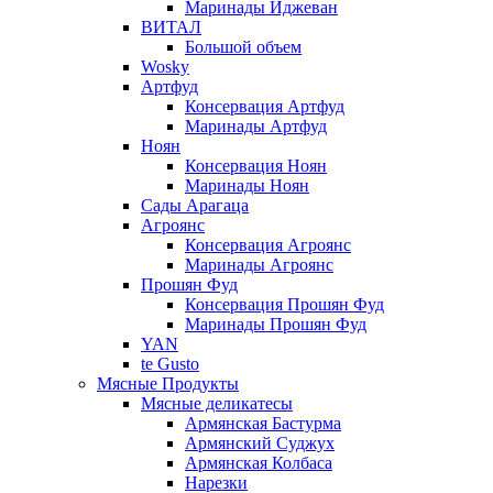
Маринады Иджеван
ВИТАЛ
Большой объем
Wosky
Артфуд
Консервация Артфуд
Маринады Артфуд
Ноян
Консервация Ноян
Маринады Ноян
Сады Арагаца
Агроянс
Консервация Агроянс
Маринады Агроянс
Прошян Фуд
Консервация Прошян Фуд
Маринады Прошян Фуд
YAN
te Gusto
Мясные Продукты
Мясные деликатесы
Армянская Бастурма
Армянский Суджух
Армянская Колбаса
Нарезки