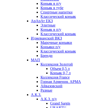
Коньяк в п/у
Коньяк в тубе
Спиртные напитки
Классический коньяк
АрАрАт ЕКЗ
Элитные
Коньяк в п/у
Классический коньяк
Иджеванский ВКЗ
Марочные коньяки
Коньяки п/у
Классический коньяк
Бренди
МАП
Коллекция Золотой
Объем 0,5 л
Коньяк 0,7 л
Коллекция France
Горная Армения. АРМА
Айвазовский
Разные
А.К.З.
А.К.З. п/у
Grand Sargis
URARTU