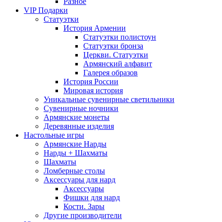
Разное
VIP Подарки
Статуэтки
История Армении
Статуэтки полистоун
Статуэтки бронза
Церкви. Статуэтки
Армянский алфавит
Галерея образов
История России
Мировая история
Уникальные сувенирные светильники
Сувенирные ночники
Армянские монеты
Деревянные изделия
Настольные игры
Армянские Нарды
Нарды + Шахматы
Шахматы
Ломберные столы
Аксессуары для нард
Аксессуары
Фишки для нард
Кости. Зары
Другие производители