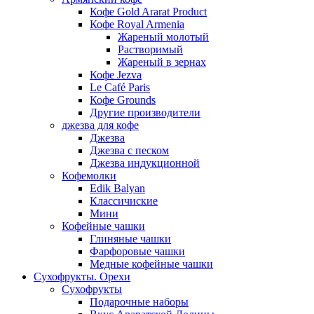
Кофе Gold Ararat Product
Кофе Royal Armenia
Жареный молотый
Растворимый
Жареный в зернах
Кофе Jezva
Le Café Paris
Кофе Grounds
Другие производители
джезва для кофе
Джезва
Джезва с песком
Джезва индукционной
Кофемолки
Edik Balyan
Классичиские
Мини
Кофейные чашки
Глиняные чашки
Фарфоровые чашки
Медные кофейные чашки
Сухофрукты. Орехи
Сухофрукты
Подарочные наборы