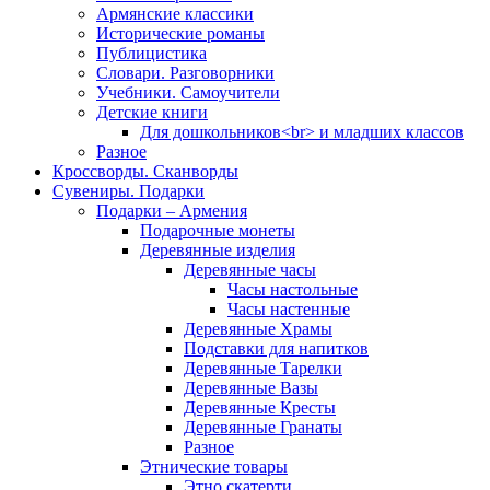
Армянские классики
Исторические романы
Публицистика
Словари. Разговорники
Учебники. Самоучители
Детские книги
Для дошкольников<br> и младших классов
Разное
Кроссворды. Сканворды
Сувениры. Подарки
Подарки – Армения
Подарочные монеты
Деревянные изделия
Деревянные часы
Часы настольные
Часы настенные
Деревянные Храмы
Подставки для напитков
Деревянные Тарелки
Деревянные Вазы
Деревянные Кресты
Деревянные Гранаты
Разное
Этнические товары
Этно скатерти