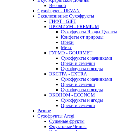
Вкус Араратской Долины
Весовой
Сухофрукты IJEVAN
Эксклюзивные Сухофрукты
ГИФТ - GIFT
ПРЕМИУМ - PREMIUM
Сухофрукты Ягоды Цукаты
Конфеты от природы
Орехи
Микс
ГУРМЭ - GOURMET
Сухофрукты с начинками
Орехи и семечки
Сухофрукты и ягоды
ЭКСТРА - EXTRA
Сухофрукты с начинками
Орехи и семечки
Сухофрукты и ягоды
ЭКОНОМ - ECONOM
Сухофрукты и ягоды
Орехи и семечки
Разное
Сухофрукты Aregi
Сушеные фрукты
Фруктовые Чипсы