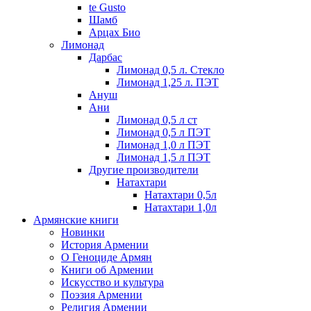
te Gusto
Шамб
Арцах Био
Лимонад
Дарбас
Лимонад 0,5 л. Стекло
Лимонад 1,25 л. ПЭТ
Ануш
Ани
Лимонад 0,5 л ст
Лимонад 0,5 л ПЭТ
Лимонад 1,0 л ПЭТ
Лимонад 1,5 л ПЭТ
Другие производители
Натахтари
Натахтари 0,5л
Натахтари 1,0л
Армянские книги
Новинки
История Армении
О Геноциде Армян
Книги об Армении
Иcкусство и культура
Поэзия Армении
Религия Армении