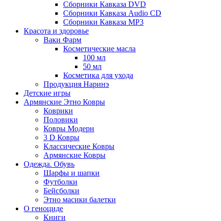
Сборники Кавказа DVD
Сборники Кавказа Audio CD
Сборники Кавказа MP3
Красота и здоровье
Ваки Фарм
Косметические масла
100 мл
50 мл
Косметика для ухода
Продукция Наринэ
Детские игры
Армянские Этно Ковры
Коврики
Половики
Ковры Модерн
3 D Ковры
Классические Ковры
Армянские Ковры
Одежда. Обувь
Шарфы и шапки
Футболки
Бейсболки
Этно масики балетки
О геноциде
Книги