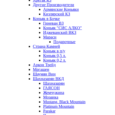
Арегак КЗ
Другие Производители
Армянские Коньяки
Кизлярский КЗ
Коньяк в Бочке
Гиневан ВЗ
Коньяк "СИС АЛКО"
Иджеванский ВКЗ
Мараси
Подарочные
Страна Камней
Коньяк в п/у
Коньяк 0,5 л.
Коньяк 0,2 л.
Аркон Трейд
Мргашен
Шаумян Вин
Шахназарян ВКД
Шахназарян
ГАЯСОН
Жемчужина
Мозаика
Mustang. Black Mountain
Platinum Mountain
Parakar