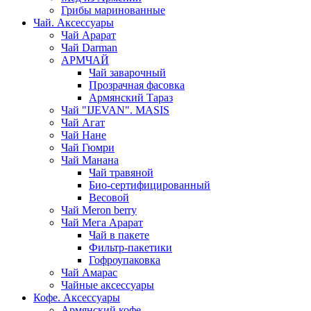
Грибы маринованные
Чай. Аксессуары
Чай Арарат
Чай Darman
АРМЧАЙ
Чай заварочный
Прозрачная фасовка
Армянский Тараз
Чай "IJEVAN". MASIS
Чай Агат
Чай Нане
Чай Гюмри
Чай Манана
Чай травяной
Био-сертифицированный
Весовой
Чай Meron berry
Чай Мега Арарат
Чай в пакете
Фильтр-пакетики
Гофроупаковка
Чай Амарас
Чайные аксессуары
Кофе. Аксессуары
Армянский кофе