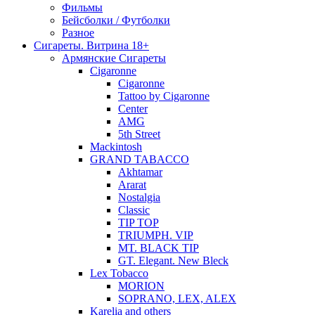
Фильмы
Бейсболки / Футболки
Разное
Сигареты. Витрина 18+
Армянские Сигареты
Cigaronne
Cigaronne
Tattoo by Cigaronne
Center
AMG
5th Street
Mackintosh
GRAND TABACCO
Akhtamar
Ararat
Nostalgia
Classic
TIP TOP
TRIUMPH. VIP
MT. BLACK TIP
GT. Elegant. New Bleck
Lex Tobacco
MORION
SOPRANO, LEX, ALEX
Karelia and others