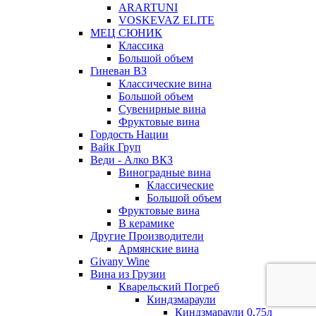
ARARTUNI
VOSKEVAZ ELITE
МЕЦ СЮНИК
Классика
Большой объем
Гиневан ВЗ
Классические вина
Большой объем
Сувенирные вина
Фруктовые вина
Гордость Нации
Вайк Груп
Веди - Алко ВКЗ
Виноградные вина
Классические
Большой объем
Фруктовые вина
В керамике
Другие Производители
Армянские вина
Givany Wine
Вина из Грузии
Кварельский Погреб
Киндзмараули
Киндзмараули 0,75л