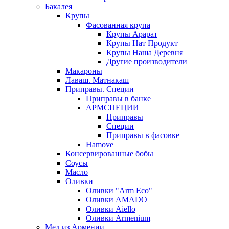
Бакалея
Крупы
Фасованная крупа
Крупы Арарат
Крупы Нат Продукт
Крупы Наша Деревня
Другие производители
Макароны
Лаваш. Матнакаш
Приправы. Специи
Приправы в банке
АРМСПЕЦИИ
Приправы
Специи
Приправы в фасовке
Hamove
Консервированные бобы
Соусы
Масло
Оливки
Оливки "Arm Eco"
Оливки AMADO
Оливки Aiello
Оливки Armenium
Мед из Армении