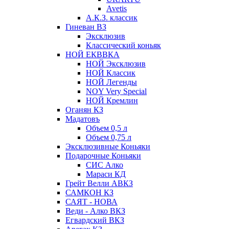
Avetis
А.К.З. классик
Гиневан ВЗ
Эксклюзив
Классический коньяк
НОЙ ЕКВВКА
НОЙ Эксклюзив
НОЙ Классик
НОЙ Легенды
NOY Very Speсial
НОЙ Кремлин
Оганян КЗ
Мадатовъ
Объем 0,5 л
Объем 0,75 л
Эксклюзивные Коньяки
Подарочные Коньяки
СИС Алко
Мараси КД
Грейт Велли АВКЗ
САМКОН КЗ
САЯТ - НОВА
Веди - Алко ВКЗ
Егвардский ВКЗ