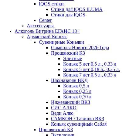
IQOS стики
Стики для IQOS ILUMA
Стики для IQOS
Сenter
Акссессуары
Алкоголь Витрина ЕГАИС 18+
Армянский Коньяк
Сувенирные Коньяки
Символы Нового 2026 Года
Прошянский КЗ
Элитные
Коньяк 5 лет 0,5 л., 0,33 л
Коньяк 5 лет 0,18 л., 0,25 л.
Коньяк 7 лет 0,5 л., 0,33 л
Шахназарян ВКД
Коньяк 0,5 л
Коньяк 0,25 л
Коньяк 0,70 л
Иджеванский ВКЗ
СИС АЛКО
Веди Алко
САМКОН / Тавинко ВКЗ
Коньяк сувенирный Сабля
Прошянский КЗ
Эксклюзив