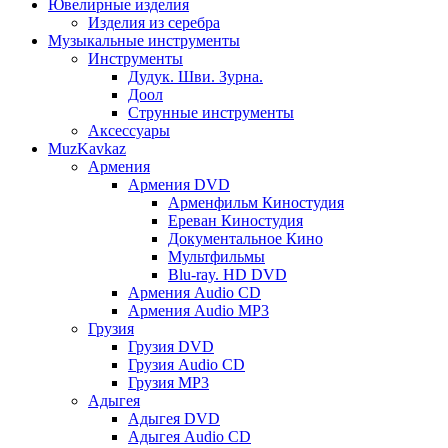
Ювелирные изделия
Изделия из серебра
Музыкальные инструменты
Инструменты
Дудук. Шви. Зурна.
Доол
Струнные инструменты
Аксессуары
MuzKavkaz
Армения
Армения DVD
Арменфильм Киностудия
Ереван Киностудия
Документальное Кино
Мультфильмы
Blu-ray. HD DVD
Армения Audio CD
Армения Audio MP3
Грузия
Грузия DVD
Грузия Audio CD
Грузия MP3
Адыгея
Адыгея DVD
Адыгея Audio CD