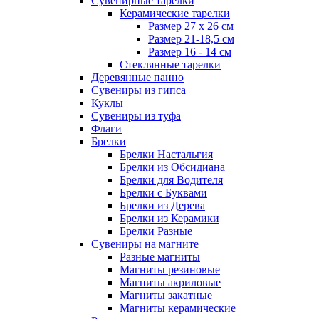
Сувенирные тарелки
Керамические тарелки
Размер 27 х 26 см
Размер 21-18,5 см
Размер 16 - 14 см
Стеклянные тарелки
Деревянные панно
Сувениры из гипса
Куклы
Сувениры из туфа
Флаги
Брелки
Брелки Настальгия
Брелки из Обсидиана
Брелки для Водителя
Брелки с Буквами
Брелки из Дерева
Брелки из Керамики
Брелки Разные
Сувениры на магните
Разные магниты
Магниты резиновые
Магниты акриловые
Магниты закатные
Магниты керамические