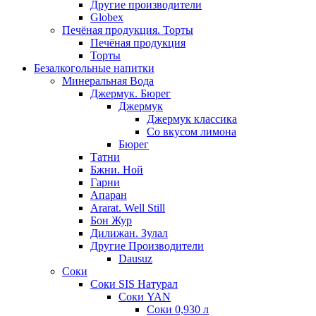
Другие производители
Globex
Печёная продукция. Торты
Печёная продукция
Торты
Безалкогольные напитки
Минеральная Вода
Джермук. Бюрег
Джермук
Джермук классика
Со вкусом лимона
Бюрег
Татни
Бжни. Ной
Гарни
Апаран
Ararat. Well Still
Бон Жур
Дилижан. Зулал
Другие Производители
Dausuz
Соки
Соки SIS Натурал
Соки YAN
Соки 0,930 л