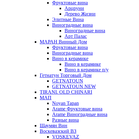
Фруктовые вина
Арцруни
Дерево Жизни
Элитные Вина
Виноградные вина
Виноградные вина
Арт Палас
МАРАН Винный Дом
Фруктовые вина
Виноградные вина
Вино в керамике
Вино в керамике
Вино в керамике п/у
Гетнатун Торговый Дом
GETNATOUN
GETNATOUN NEW
TIRANI. OLD CHINARI
МАП
Noyan Tapan
Arame Фруктовые вина
Arame Виноградные вина
Разные вина
Шаумян Вин
Воскевазский ВЗ
VOSKEVAZ