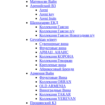
Матевосян Вайн
Аренийский ВЗ
Areni
Areni key
Areni fruits
Шахназарян ЕКД
Коллекция Гаясон
Коллекция Гаясон п/у
Коллекция Гаясон Новогодняя п/у
Gevorkian winery
Сувенирные вина
Фруктовые вина
АРИАЦ. АНАИС
Коллекция КОРОНА
Коллекция Геворкян
Крепленые вина
Абрикосовый Бренди
Армения Вайн
Фруктовые Вина
Коллекция ORRAN
OLD ARMENIA
Виноградные Вина
Коллекция TAKAR
Коллекция YEREVAN
Прошянский КЗ