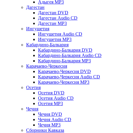
Адыгея MP3
Дагестан
Дагестан DVD
Дагестан Audio CD
Дагестан MP3
Ингушетия
Ингушетия Audio CD
Ингушетия MP3
Кабардино-Балкария
Кабардино-Балкария DVD
Кабардино-Балкария Audio CD
Кабардино-Балкария MP3
Карачаево-Черкесия
Карачаево-Черкесия DVD
Карачаево-Черкесия Audio CD
Карачаево-Черкесия MP3
Осетия
Осетия DVD
Осетия Audio CD
Осетия MP3
Чечня
Чечня DVD
Чечня Audio CD
Чечня MP3
Сборники Кавказа