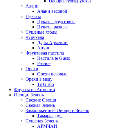
Наборы сухофруктов
Алани
Алани весовой
Цукаты
Цукаты фруктовые
Цукаты разные
Сушеные ягоды
Чурчхела
Дары Армении
Ануш
Фруктовая пастила
Пастила te Gusto
Разное
Орехи
Орехи весовые
Орехи в меду
Te Gusto
Фрукты из Армении
Овощи. Зелень
Свежие Овощи
Свежая Зелень
Замороженные Овощи и Зелень
Тамара фрут
Сушеная Зелень
АРМЧАЙ