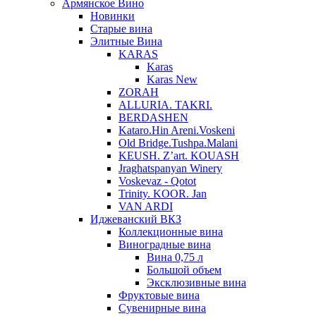
Армянское Вино
Новинки
Старые вина
Элитные Вина
KARAS
Karas
Karas New
ZORAH
ALLURIA. TAKRI.
BERDASHEN
Kataro.Hin Areni.Voskeni
Old Bridge.Tushpa.Malani
KEUSH. Z’art. KOUASH
Jraghatspanyan Winery
Voskevaz - Qotot
Trinity. KOOR. Jan
VAN ARDI
Иджеванский ВКЗ
Коллекционные вина
Виноградные вина
Вина 0,75 л
Большой объем
Эксклюзивные вина
Фруктовые вина
Cувенирные вина