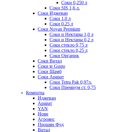
Соки 0,250 л
Соки SIS 1,6 л.
Соки Иджеван
Соки 1.0 л
Соки 0.25 л
Соки Noyan Premium
Соки и Нектары 1,0 л
Соки и Нектары 0,2 л
Соки стекло 0,75 л
Соки стекло 0,25 л
Соки Органик
Соки Витал
Соки te Gusto
Соки Шамб
Соки Арарат
Соки Tetra Pak 0,97л.
Соки Премиум ст. 0,75
Компоты
Иджеван
Арарат
YAN
Ноян
Агроянс
Прошян Фуд
Витал