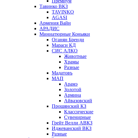
Премиум
Тавинко ВКЗ
TAVINKO
AGASI
Армения Вайн
АРАДИС
Миниатюрные Коньяки
Оганян Бренди
Мараси КД
СИС АЛКО
Животные
Храмы
Разные
Мадатовъ
МАП
Арамэ
Золотой
Армина
Айвазовский
Прошянский КЗ
Классические
Сувенирные
Грейт Велли АВКЗ
Иджеванский ВКЗ
Разные