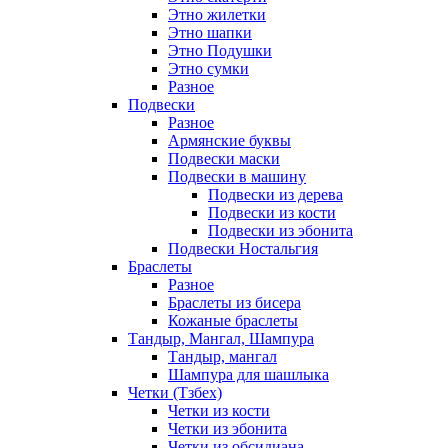
Этно жилетки
Этно шапки
Этно Подушки
Этно сумки
Разное
Подвески
Разное
Армянские буквы
Подвески маски
Подвески в машину
Подвески из дерева
Подвески из кости
Подвески из эбонита
Подвески Ностальгия
Браслеты
Разное
Браслеты из бисера
Кожаные браслеты
Тандыр, Мангал, Шампура
Тандыр, мангал
Шампура для шашлыка
Четки (Тзбех)
Четки из кости
Четки из эбонита
Четки из обсидиана