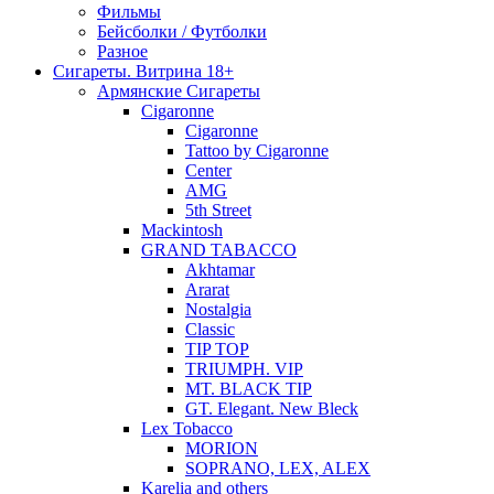
Фильмы
Бейсболки / Футболки
Разное
Сигареты. Витрина 18+
Армянские Сигареты
Cigaronne
Cigaronne
Tattoo by Cigaronne
Center
AMG
5th Street
Mackintosh
GRAND TABACCO
Akhtamar
Ararat
Nostalgia
Classic
TIP TOP
TRIUMPH. VIP
MT. BLACK TIP
GT. Elegant. New Bleck
Lex Tobacco
MORION
SOPRANO, LEX, ALEX
Karelia and others