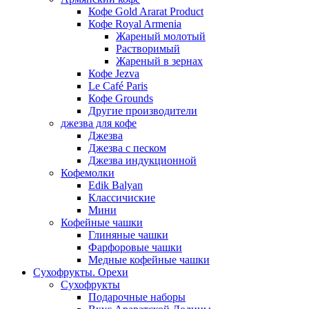
Кофе Gold Ararat Product
Кофе Royal Armenia
Жареный молотый
Растворимый
Жареный в зернах
Кофе Jezva
Le Café Paris
Кофе Grounds
Другие производители
джезва для кофе
Джезва
Джезва с песком
Джезва индукционной
Кофемолки
Edik Balyan
Классичиские
Мини
Кофейные чашки
Глиняные чашки
Фарфоровые чашки
Медные кофейные чашки
Сухофрукты. Орехи
Сухофрукты
Подарочные наборы