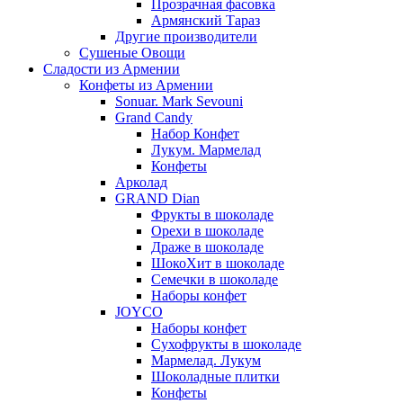
Прозрачная фасовка
Армянский Тараз
Другие производители
Сушеные Овощи
Сладости из Армении
Конфеты из Армении
Sonuar. Mark Sevouni
Grand Candy
Набор Конфет
Лукум. Мармелад
Конфеты
Арколад
GRAND Dian
Фрукты в шоколаде
Орехи в шоколаде
Драже в шоколаде
ШокоХит в шоколаде
Семечки в шоколаде
Наборы конфет
JOYCO
Наборы конфет
Сухофрукты в шоколаде
Мармелад. Лукум
Шоколадные плитки
Конфеты