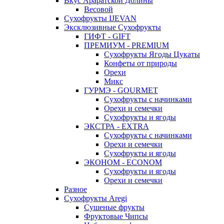
Вкус Араратской Долины
Весовой
Сухофрукты IJEVAN
Эксклюзивные Сухофрукты
ГИФТ - GIFT
ПРЕМИУМ - PREMIUM
Сухофрукты Ягоды Цукаты
Конфеты от природы
Орехи
Микс
ГУРМЭ - GOURMET
Сухофрукты с начинками
Орехи и семечки
Сухофрукты и ягоды
ЭКСТРА - EXTRA
Сухофрукты с начинками
Орехи и семечки
Сухофрукты и ягоды
ЭКОНОМ - ECONOM
Сухофрукты и ягоды
Орехи и семечки
Разное
Сухофрукты Aregi
Сушеные фрукты
Фруктовые Чипсы