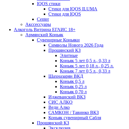
IQOS стики
Стики для IQOS ILUMA
Стики для IQOS
Сenter
Акссессуары
Алкоголь Витрина ЕГАИС 18+
Армянский Коньяк
Сувенирные Коньяки
Символы Нового 2026 Года
Прошянский КЗ
Элитные
Коньяк 5 лет 0,5 л., 0,33 л
Коньяк 5 лет 0,18 л., 0,25 л.
Коньяк 7 лет 0,5 л., 0,33 л
Шахназарян ВКД
Коньяк 0,5 л
Коньяк 0,25 л
Коньяк 0,70 л
Иджеванский ВКЗ
СИС АЛКО
Веди Алко
САМКОН / Тавинко ВКЗ
Коньяк сувенирный Сабля
Прошянский КЗ
Эксклюзив