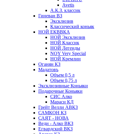
Avetis
А.К.З. классик
Гиневан ВЗ
Эксклюзив
Классический коньяк
НОЙ ЕКВВКА
НОЙ Эксклюзив
НОЙ Классик
НОЙ Легенды
NOY Very Speсial
НОЙ Кремлин
Оганян КЗ
Мадатовъ
Объем 0,5 л
Объем 0,75 л
Эксклюзивные Коньяки
Подарочные Коньяки
СИС Алко
Мараси КД
Грейт Велли АВКЗ
САМКОН КЗ
САЯТ - НОВА
Веди - Алко ВКЗ
Егвардский ВКЗ