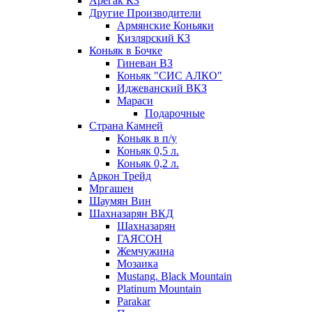
Арегак КЗ
Другие Производители
Армянские Коньяки
Кизлярский КЗ
Коньяк в Бочке
Гиневан ВЗ
Коньяк "СИС АЛКО"
Иджеванский ВКЗ
Мараси
Подарочные
Страна Камней
Коньяк в п/у
Коньяк 0,5 л.
Коньяк 0,2 л.
Аркон Трейд
Мргашен
Шаумян Вин
Шахназарян ВКД
Шахназарян
ГАЯСОН
Жемчужина
Мозаика
Mustang. Black Mountain
Platinum Mountain
Parakar