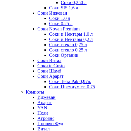
Соки 0,250 л
Соки SIS 1,6 л.
Соки Иджеван
Соки 1.0 л
Соки 0.25 л
Соки Noyan Premium
Соки и Нектары 1,0 л
Соки и Нектары 0,2 л
Соки стекло 0,75 л
Соки стекло 0,25 л
Соки Органик
Соки Витал
Соки te Gusto
Соки Шамб
Соки Арарат
Соки Tetra Pak 0,97л.
Соки Премиум ст. 0,75
Компоты
Иджеван
Арарат
YAN
Ноян
Агроянс
Прошян Фуд
Витал