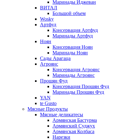
Маринады Иджеван
ВИТАЛ
Большой объем
Wosky
Артфуд
Консервация Артфуд
Маринады Артфуд
Ноян
Консервация Ноян
Маринады Ноян
Сады Арагаца
Агроянс
Консервация Агроянс
Маринады Агроянс
Прошян Фуд
Консервация Прошян Фуд
Маринады Прошян Фуд
YAN
te Gusto
Мясные Продукты
Мясные деликатесы
Армянская Бастурма
Армянский Суджух
Армянская Колбаса
Нарезки