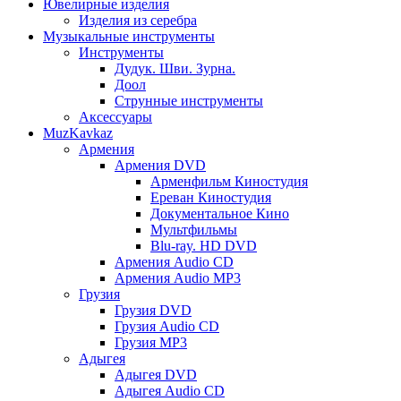
Ювелирные изделия
Изделия из серебра
Музыкальные инструменты
Инструменты
Дудук. Шви. Зурна.
Доол
Струнные инструменты
Аксессуары
MuzKavkaz
Армения
Армения DVD
Арменфильм Киностудия
Ереван Киностудия
Документальное Кино
Мультфильмы
Blu-ray. HD DVD
Армения Audio CD
Армения Audio MP3
Грузия
Грузия DVD
Грузия Audio CD
Грузия MP3
Адыгея
Адыгея DVD
Адыгея Audio CD