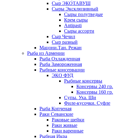
Сыр ЭКОТАВУШ
Сыры Эксклюзивный
Сыры полутведые
Крем сыры
Antipasti
Сыры ассорти
Сыр Чечил
Сыр разный
Мацони.Тан. Режан
Рыба из Армении
Рыба Охлажденная
Рыба Замороженная
Рыбные консервации
ЭКО ФУД
Рыбные консервы
Консервы 240 гр.
Консервы 160 гр.
Супы. Уха. Щи
Филе-кусочки. Суфле
Рыба Копченая
Раки Севанские
Раковые шейки
Раки живые
Раки варенные
Рыбная Икра