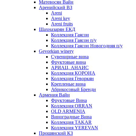
Матевосян Вайн
Аренийский ВЗ
Areni
Areni key
Areni fruits
Шахназарян ЕКД
Коллекция Гаясон
Коллекция Гаясон п/у
Коллекция Гаясон Новогодняя п/у
Gevorkian winery
Сувенирные вина
Фруктовые вина
АРИАЦ. АНАИС
Коллекция КОРОНА
Коллекция Геворкян
Крепленые вина
Абрикосовый Бренди
Армения Вайн
Фруктовые Вина
Коллекция ORRAN
OLD ARMENIA
Виноградные Вина
Коллекция TAKAR
Коллекция YEREVAN
Прошянский КЗ