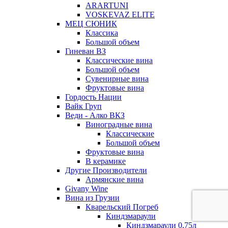
ARARTUNI
VOSKEVAZ ELITE
МЕЦ СЮНИК
Классика
Большой объем
Гиневан ВЗ
Классические вина
Большой объем
Сувенирные вина
Фруктовые вина
Гордость Нации
Вайк Груп
Веди - Алко ВКЗ
Виноградные вина
Классические
Большой объем
Фруктовые вина
В керамике
Другие Производители
Армянские вина
Givany Wine
Вина из Грузии
Кварельский Погреб
Киндзмараули
Киндзмараули 0,75л