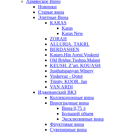
Армянское Вино
Новинки
Старые вина
Элитные Вина
KARAS
Karas
Karas New
ZORAH
ALLURIA. TAKRI.
BERDASHEN
Kataro.Hin Areni.Voskeni
Old Bridge.Tushpa.Malani
KEUSH. Z’art. KOUASH
Jraghatspanyan Winery
Voskevaz - Qotot
Trinity. KOOR. Jan
VAN ARDI
Иджеванский ВКЗ
Коллекционные вина
Виноградные вина
Вина 0,75 л
Большой объем
Эксклюзивные вина
Фруктовые вина
Cувенирные вина