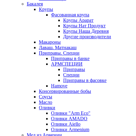
Бакалея
Крупы
Фасованная крупа
Крупы Арарат
Крупы Нат Продукт
Крупы Наша Деревня
Другие производители
Макароны
Лаваш. Матнакаш
Приправы. Специи
Приправы в банке
АРМСПЕЦИИ
Приправы
Специи
Приправы в фасовке
Hamove
Консервированные бобы
Соусы
Масло
Оливки
Оливки "Arm Eco"
Оливки AMADO
Оливки Aiello
Оливки Armenium
Мед из Армении