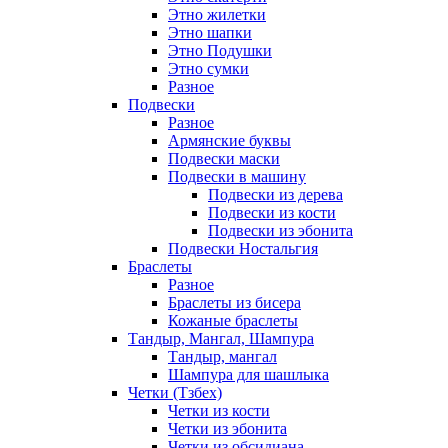
Этно жилетки
Этно шапки
Этно Подушки
Этно сумки
Разное
Подвески
Разное
Армянские буквы
Подвески маски
Подвески в машину
Подвески из дерева
Подвески из кости
Подвески из эбонита
Подвески Ностальгия
Браслеты
Разное
Браслеты из бисера
Кожаные браслеты
Тандыр, Мангал, Шампура
Тандыр, мангал
Шампура для шашлыка
Четки (Тзбех)
Четки из кости
Четки из эбонита
Четки из обсидиана