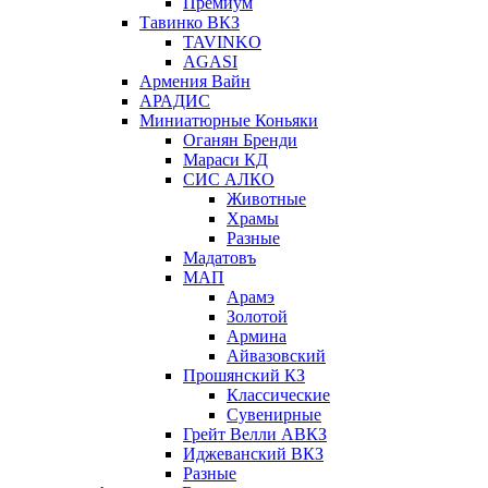
Премиум
Тавинко ВКЗ
TAVINKO
AGASI
Армения Вайн
АРАДИС
Миниатюрные Коньяки
Оганян Бренди
Мараси КД
СИС АЛКО
Животные
Храмы
Разные
Мадатовъ
МАП
Арамэ
Золотой
Армина
Айвазовский
Прошянский КЗ
Классические
Сувенирные
Грейт Велли АВКЗ
Иджеванский ВКЗ
Разные