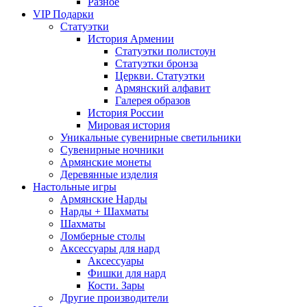
Разное
VIP Подарки
Статуэтки
История Армении
Статуэтки полистоун
Статуэтки бронза
Церкви. Статуэтки
Армянский алфавит
Галерея образов
История России
Мировая история
Уникальные сувенирные светильники
Сувенирные ночники
Армянские монеты
Деревянные изделия
Настольные игры
Армянские Нарды
Нарды + Шахматы
Шахматы
Ломберные столы
Аксессуары для нард
Аксессуары
Фишки для нард
Кости. Зары
Другие производители