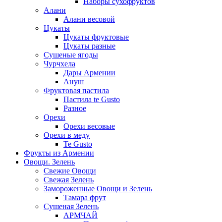
Наборы сухофруктов
Алани
Алани весовой
Цукаты
Цукаты фруктовые
Цукаты разные
Сушеные ягоды
Чурчхела
Дары Армении
Ануш
Фруктовая пастила
Пастила te Gusto
Разное
Орехи
Орехи весовые
Орехи в меду
Te Gusto
Фрукты из Армении
Овощи. Зелень
Свежие Овощи
Свежая Зелень
Замороженные Овощи и Зелень
Тамара фрут
Сушеная Зелень
АРМЧАЙ