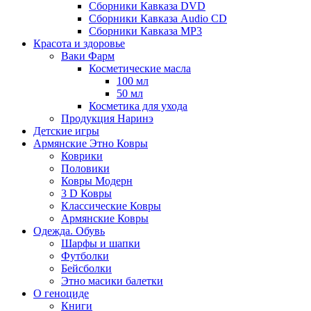
Сборники Кавказа DVD
Сборники Кавказа Audio CD
Сборники Кавказа MP3
Красота и здоровье
Ваки Фарм
Косметические масла
100 мл
50 мл
Косметика для ухода
Продукция Наринэ
Детские игры
Армянские Этно Ковры
Коврики
Половики
Ковры Модерн
3 D Ковры
Классические Ковры
Армянские Ковры
Одежда. Обувь
Шарфы и шапки
Футболки
Бейсболки
Этно масики балетки
О геноциде
Книги