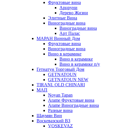
Фруктовые вина
Арцруни
Дерево Жизни
Элитные Вина
Виноградные вина
Виноградные вина
Арт Палас
МАРАН Винный Дом
Фруктовые вина
Виноградные вина
Вино в керамике
Вино в керамике
Вино в керамике п/у
Гетнатун Торговый Дом
GETNATOUN
GETNATOUN NEW
TIRANI. OLD CHINARI
МАП
Noyan Tapan
Arame Фруктовые вина
Arame Виноградные вина
Разные вина
Шаумян Вин
Воскевазский ВЗ
VOSKEVAZ