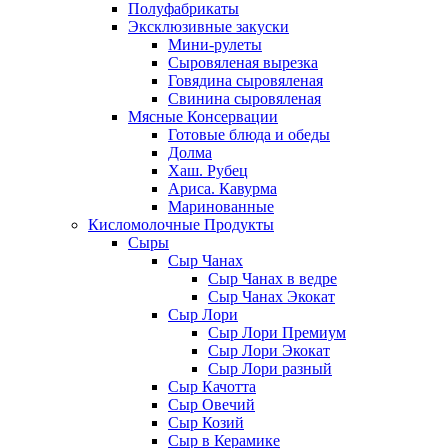
Полуфабрикаты
Эксклюзивные закуски
Мини-рулеты
Сыровяленая вырезка
Говядина сыровяленая
Свинина сыровяленая
Мясные Консервации
Готовые блюда и обеды
Долма
Хаш. Рубец
Ариса. Кавурма
Маринованные
Кисломолочные Продукты
Сыры
Сыр Чанах
Сыр Чанах в ведре
Сыр Чанах Экокат
Сыр Лори
Сыр Лори Премиум
Сыр Лори Экокат
Сыр Лори разный
Сыр Качотта
Сыр Овечий
Сыр Козий
Сыр в Керамике