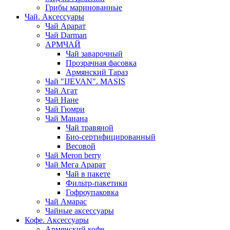
Грибы маринованные
Чай. Аксессуары
Чай Арарат
Чай Darman
АРМЧАЙ
Чай заварочный
Прозрачная фасовка
Армянский Тараз
Чай "IJEVAN". MASIS
Чай Агат
Чай Нане
Чай Гюмри
Чай Манана
Чай травяной
Био-сертифицированный
Весовой
Чай Meron berry
Чай Мега Арарат
Чай в пакете
Фильтр-пакетики
Гофроупаковка
Чай Амарас
Чайные аксессуары
Кофе. Аксессуары
Армянский кофе