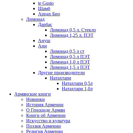
te Gusto
Шамб
Арцах Био
Лимонад
Дарбас
Лимонад 0,5 л. Стекло
Лимонад 1,25 л. ПЭТ
Ануш
Ани
Лимонад 0,5 л ст
Лимонад 0,5 л ПЭТ
Лимонад 1,0 л ПЭТ
Лимонад 1,5 л ПЭТ
Другие производители
Натахтари
Натахтари 0,5л
Натахтари 1,0л
Армянские книги
Новинки
История Армении
О Геноциде Армян
Книги об Армении
Иcкусство и культура
Поэзия Армении
Религия Армении