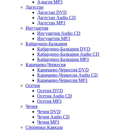
Адыгея MP3
Дагестан
Дагестан DVD
Дагестан Audio CD
Дагестан MP3
Ингушетия
Ингушетия Audio CD
Ингушетия MP3
Кабардино-Балкария
Кабардино-Балкария DVD
Кабардино-Балкария Audio CD
Кабардино-Балкария MP3
Карачаево-Черкесия
Карачаево-Черкесия DVD
Карачаево-Черкесия Audio CD
Карачаево-Черкесия MP3
Осетия
Осетия DVD
Осетия Audio CD
Осетия MP3
Чечня
Чечня DVD
Чечня Audio CD
Чечня MP3
Сборники Кавказа