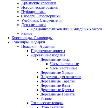
Армянские классики
Исторические романы
Публицистика
Словари. Разговорники
Учебники. Самоучители
Детские книги
Для дошкольников<br> и младших классов
Разное
Кроссворды. Сканворды
Сувениры. Подарки
Подарки – Армения
Подарочные монеты
Деревянные изделия
Деревянные часы
Часы настольные
Часы настенные
Деревянные Храмы
Подставки для напитков
Деревянные Тарелки
Деревянные Вазы
Деревянные Кресты
Деревянные Гранаты
Разное
Этнические товары
Этно скатерти