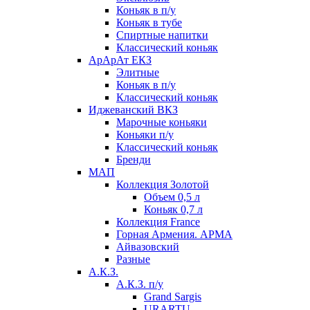
Коньяк в п/у
Коньяк в тубе
Спиртные напитки
Классический коньяк
АрАрАт ЕКЗ
Элитные
Коньяк в п/у
Классический коньяк
Иджеванский ВКЗ
Марочные коньяки
Коньяки п/у
Классический коньяк
Бренди
МАП
Коллекция Золотой
Объем 0,5 л
Коньяк 0,7 л
Коллекция France
Горная Армения. АРМА
Айвазовский
Разные
А.К.З.
А.К.З. п/у
Grand Sargis
URARTU