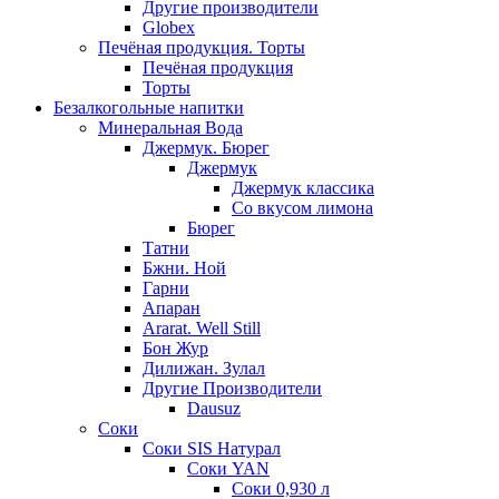
Другие производители
Globex
Печёная продукция. Торты
Печёная продукция
Торты
Безалкогольные напитки
Минеральная Вода
Джермук. Бюрег
Джермук
Джермук классика
Со вкусом лимона
Бюрег
Татни
Бжни. Ной
Гарни
Апаран
Ararat. Well Still
Бон Жур
Дилижан. Зулал
Другие Производители
Dausuz
Соки
Соки SIS Натурал
Соки YAN
Соки 0,930 л