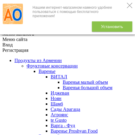
Нашим интернет-магазином намного удобнее
+7 (495) 646-888-1
пользоваться с помощью бесплатного
приложения!
В корзине
0
товаров
Установить
x
Меню каталога
Меню сайта
Вход
Регистрация
Продукты из Армении
Фруктовые консервации
Варенье
ВИТАЛ
Варенья малый объем
Варенья большой объем
Иджеван
Ноян
Шамб
Сады Арагаца
Агроянс
te Gusto
Варга - Фуд
Варенье Proshyan Food