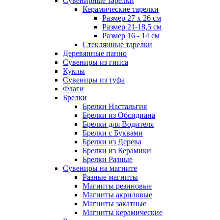
Сувенирные тарелки
Керамические тарелки
Размер 27 х 26 см
Размер 21-18,5 см
Размер 16 - 14 см
Стеклянные тарелки
Деревянные панно
Сувениры из гипса
Куклы
Сувениры из туфа
Флаги
Брелки
Брелки Настальгия
Брелки из Обсидиана
Брелки для Водителя
Брелки с Буквами
Брелки из Дерева
Брелки из Керамики
Брелки Разные
Сувениры на магните
Разные магниты
Магниты резиновые
Магниты акриловые
Магниты закатные
Магниты керамические