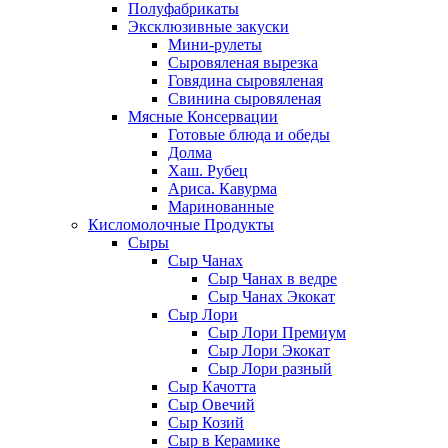
Полуфабрикаты
Эксклюзивные закуски
Мини-рулеты
Сыровяленая вырезка
Говядина сыровяленая
Свинина сыровяленая
Мясные Консервации
Готовые блюда и обеды
Долма
Хаш. Рубец
Ариса. Кавурма
Маринованные
Кисломолочные Продукты
Сыры
Сыр Чанах
Сыр Чанах в ведре
Сыр Чанах Экокат
Сыр Лори
Сыр Лори Премиум
Сыр Лори Экокат
Сыр Лори разный
Сыр Качотта
Сыр Овечий
Сыр Козий
Сыр в Керамике