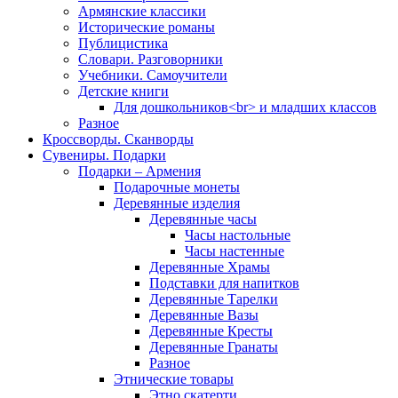
Армянские классики
Исторические романы
Публицистика
Словари. Разговорники
Учебники. Самоучители
Детские книги
Для дошкольников<br> и младших классов
Разное
Кроссворды. Сканворды
Сувениры. Подарки
Подарки – Армения
Подарочные монеты
Деревянные изделия
Деревянные часы
Часы настольные
Часы настенные
Деревянные Храмы
Подставки для напитков
Деревянные Тарелки
Деревянные Вазы
Деревянные Кресты
Деревянные Гранаты
Разное
Этнические товары
Этно скатерти