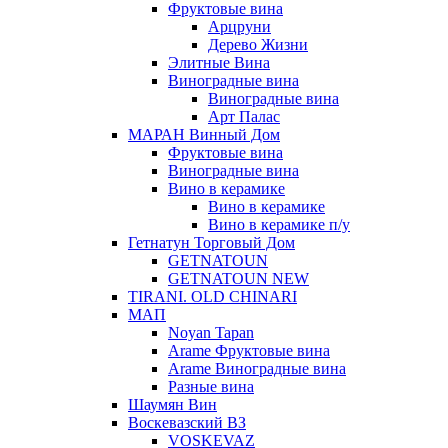
Фруктовые вина
Арцруни
Дерево Жизни
Элитные Вина
Виноградные вина
Виноградные вина
Арт Палас
МАРАН Винный Дом
Фруктовые вина
Виноградные вина
Вино в керамике
Вино в керамике
Вино в керамике п/у
Гетнатун Торговый Дом
GETNATOUN
GETNATOUN NEW
TIRANI. OLD CHINARI
МАП
Noyan Tapan
Arame Фруктовые вина
Arame Виноградные вина
Разные вина
Шаумян Вин
Воскевазский ВЗ
VOSKEVAZ