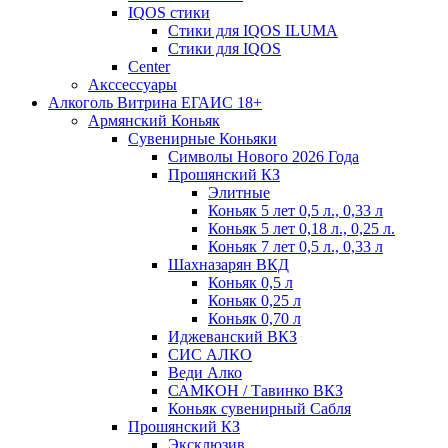
IQOS стики
Стики для IQOS ILUMA
Стики для IQOS
Сenter
Акссессуары
Алкоголь Витрина ЕГАИС 18+
Армянский Коньяк
Сувенирные Коньяки
Символы Нового 2026 Года
Прошянский КЗ
Элитные
Коньяк 5 лет 0,5 л., 0,33 л
Коньяк 5 лет 0,18 л., 0,25 л.
Коньяк 7 лет 0,5 л., 0,33 л
Шахназарян ВКД
Коньяк 0,5 л
Коньяк 0,25 л
Коньяк 0,70 л
Иджеванский ВКЗ
СИС АЛКО
Веди Алко
САМКОН / Тавинко ВКЗ
Коньяк сувенирный Сабля
Прошянский КЗ
Эксклюзив