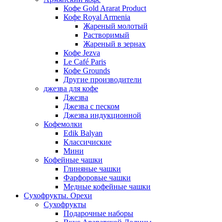
Кофе Gold Ararat Product
Кофе Royal Armenia
Жареный молотый
Растворимый
Жареный в зернах
Кофе Jezva
Le Café Paris
Кофе Grounds
Другие производители
джезва для кофе
Джезва
Джезва с песком
Джезва индукционной
Кофемолки
Edik Balyan
Классичиские
Мини
Кофейные чашки
Глиняные чашки
Фарфоровые чашки
Медные кофейные чашки
Сухофрукты. Орехи
Сухофрукты
Подарочные наборы