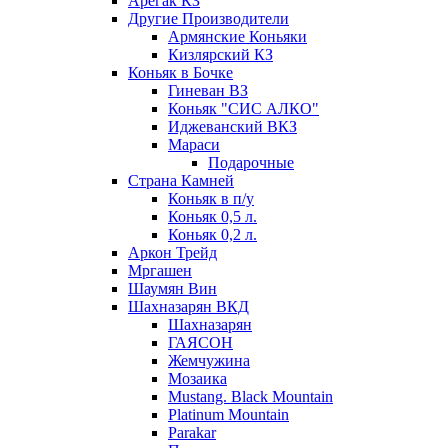
Арегак КЗ
Другие Производители
Армянские Коньяки
Кизлярский КЗ
Коньяк в Бочке
Гиневан ВЗ
Коньяк "СИС АЛКО"
Иджеванский ВКЗ
Мараси
Подарочные
Страна Камней
Коньяк в п/у
Коньяк 0,5 л.
Коньяк 0,2 л.
Аркон Трейд
Мргашен
Шаумян Вин
Шахназарян ВКД
Шахназарян
ГАЯСОН
Жемчужина
Мозаика
Mustang. Black Mountain
Platinum Mountain
Parakar