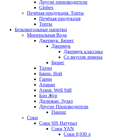
Другие производители
Globex
Печёная продукция. Торты
Печёная продукция
Торты
Безалкогольные напитки
Минеральная Вода
Джермук. Бюрег
Джермук
Джермук классика
Со вкусом лимона
Бюрег
Татни
Бжни. Ной
Гарни
Апаран
Ararat. Well Still
Бон Жур
Дилижан. Зулал
Другие Производители
Dausuz
Соки
Соки SIS Натурал
Соки YAN
Соки 0,930 л