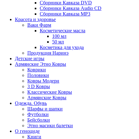
Сборники Кавказа DVD
Сборники Кавказа Audio CD
Сборники Кавказа MP3
Красота и здоровье
Ваки Фарм
Косметические масла
100 мл
50 мл
Косметика для ухода
Продукция Наринэ
Детские игры
Армянские Этно Ковры
Коврики
Половики
Ковры Модерн
3 D Ковры
Классические Ковры
Армянские Ковры
Одежда. Обувь
Шарфы и шапки
Футболки
Бейсболки
Этно масики балетки
О геноциде
Книги