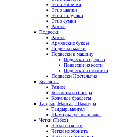
Этно жилетки
Этно шапки
Этно Подушки
Этно сумки
Разное
Подвески
Разное
Армянские буквы
Подвески маски
Подвески в машину
Подвески из дерева
Подвески из кости
Подвески из эбонита
Подвески Ностальгия
Браслеты
Разное
Браслеты из бисера
Кожаные браслеты
Тандыр, Мангал, Шампура
Тандыр, мангал
Шампура для шашлыка
Четки (Тзбех)
Четки из кости
Четки из эбонита
Четки из обсидиана