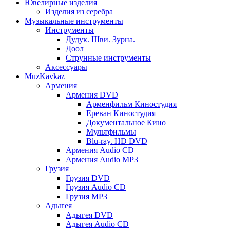
Ювелирные изделия
Изделия из серебра
Музыкальные инструменты
Инструменты
Дудук. Шви. Зурна.
Доол
Струнные инструменты
Аксессуары
MuzKavkaz
Армения
Армения DVD
Арменфильм Киностудия
Ереван Киностудия
Документальное Кино
Мультфильмы
Blu-ray. HD DVD
Армения Audio CD
Армения Audio MP3
Грузия
Грузия DVD
Грузия Audio CD
Грузия MP3
Адыгея
Адыгея DVD
Адыгея Audio CD