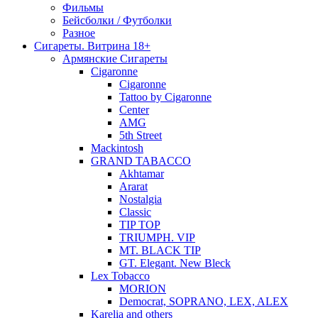
Фильмы
Бейсболки / Футболки
Разное
Сигареты. Витрина 18+
Армянские Сигареты
Cigaronne
Cigaronne
Tattoo by Cigaronne
Center
AMG
5th Street
Mackintosh
GRAND TABACCO
Akhtamar
Ararat
Nostalgia
Classic
TIP TOP
TRIUMPH. VIP
MT. BLACK TIP
GT. Elegant. New Bleck
Lex Tobacco
MORION
Democrat, SOPRANO, LEX, ALEX
Karelia and others