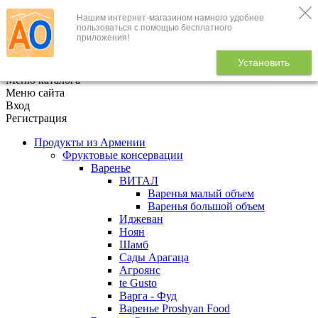
Нашим интернет-магазином намного удобнее
+7 (495) 646-888-1
пользоваться с помощью бесплатного
приложения!
В корзине
0
товаров
Установить
x
Меню каталога
Меню сайта
Вход
Регистрация
Продукты из Армении
Фруктовые консервации
Варенье
ВИТАЛ
Варенья малый объем
Варенья большой объем
Иджеван
Ноян
Шамб
Сады Арагаца
Агроянс
te Gusto
Варга - Фуд
Варенье Proshyan Food