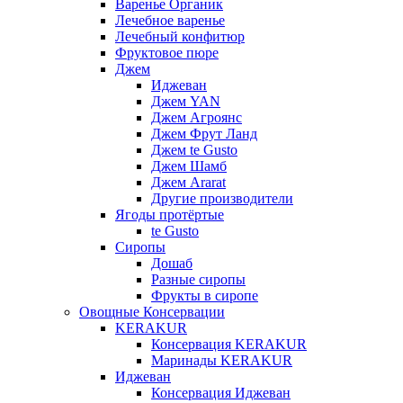
Варенье Органик
Лечебное варенье
Лечебный конфитюр
Фруктовое пюре
Джем
Иджеван
Джем YAN
Джем Агроянс
Джем Фрут Ланд
Джем te Gusto
Джем Шамб
Джем Ararat
Другие производители
Ягоды протёртые
te Gusto
Сиропы
Дошаб
Разные сиропы
Фрукты в сиропе
Овощные Консервации
KERAKUR
Консервация KERAKUR
Маринады KERAKUR
Иджеван
Консервация Иджеван