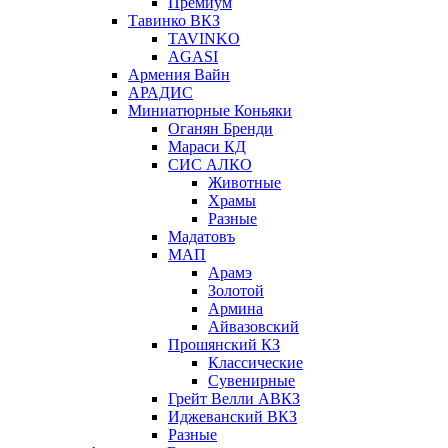
Премиум
Тавинко ВКЗ
TAVINKO
AGASI
Армения Вайн
АРАДИС
Миниатюрные Коньяки
Оганян Бренди
Мараси КД
СИС АЛКО
Животные
Храмы
Разные
Мадатовъ
МАП
Арамэ
Золотой
Армина
Айвазовский
Прошянский КЗ
Классические
Сувенирные
Грейт Велли АВКЗ
Иджеванский ВКЗ
Разные