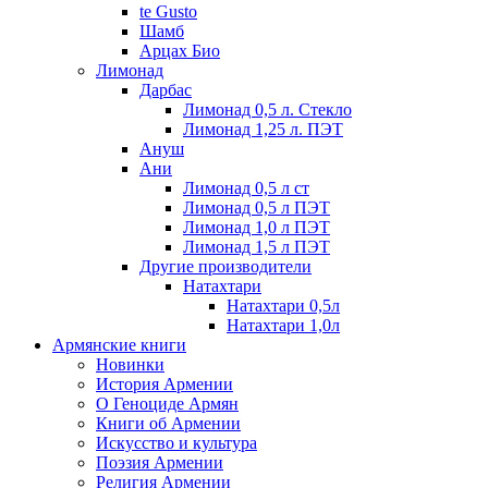
te Gusto
Шамб
Арцах Био
Лимонад
Дарбас
Лимонад 0,5 л. Стекло
Лимонад 1,25 л. ПЭТ
Ануш
Ани
Лимонад 0,5 л ст
Лимонад 0,5 л ПЭТ
Лимонад 1,0 л ПЭТ
Лимонад 1,5 л ПЭТ
Другие производители
Натахтари
Натахтари 0,5л
Натахтари 1,0л
Армянские книги
Новинки
История Армении
О Геноциде Армян
Книги об Армении
Иcкусство и культура
Поэзия Армении
Религия Армении