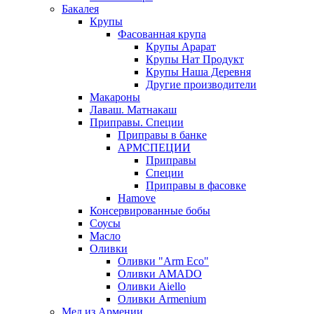
Бакалея
Крупы
Фасованная крупа
Крупы Арарат
Крупы Нат Продукт
Крупы Наша Деревня
Другие производители
Макароны
Лаваш. Матнакаш
Приправы. Специи
Приправы в банке
АРМСПЕЦИИ
Приправы
Специи
Приправы в фасовке
Hamove
Консервированные бобы
Соусы
Масло
Оливки
Оливки "Arm Eco"
Оливки AMADO
Оливки Aiello
Оливки Armenium
Мед из Армении