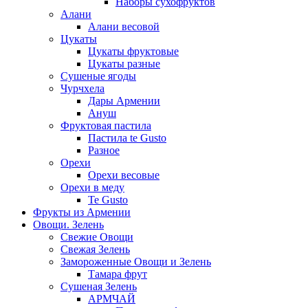
Наборы сухофруктов
Алани
Алани весовой
Цукаты
Цукаты фруктовые
Цукаты разные
Сушеные ягоды
Чурчхела
Дары Армении
Ануш
Фруктовая пастила
Пастила te Gusto
Разное
Орехи
Орехи весовые
Орехи в меду
Te Gusto
Фрукты из Армении
Овощи. Зелень
Свежие Овощи
Свежая Зелень
Замороженные Овощи и Зелень
Тамара фрут
Сушеная Зелень
АРМЧАЙ