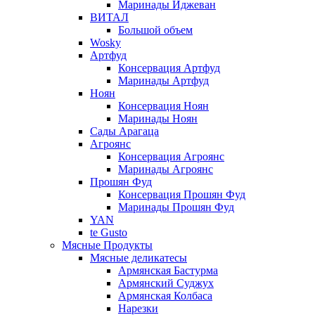
Маринады Иджеван
ВИТАЛ
Большой объем
Wosky
Артфуд
Консервация Артфуд
Маринады Артфуд
Ноян
Консервация Ноян
Маринады Ноян
Сады Арагаца
Агроянс
Консервация Агроянс
Маринады Агроянс
Прошян Фуд
Консервация Прошян Фуд
Маринады Прошян Фуд
YAN
te Gusto
Мясные Продукты
Мясные деликатесы
Армянская Бастурма
Армянский Суджух
Армянская Колбаса
Нарезки