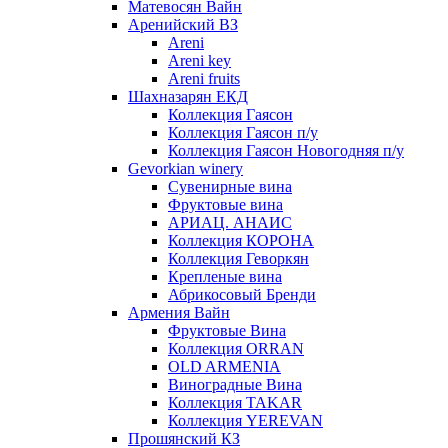
Матевосян Вайн
Аренийский ВЗ
Areni
Areni key
Areni fruits
Шахназарян ЕКД
Коллекция Гаясон
Коллекция Гаясон п/у
Коллекция Гаясон Новогодняя п/у
Gevorkian winery
Сувенирные вина
Фруктовые вина
АРИАЦ. АНАИС
Коллекция КОРОНА
Коллекция Геворкян
Крепленые вина
Абрикосовый Бренди
Армения Вайн
Фруктовые Вина
Коллекция ORRAN
OLD ARMENIA
Виноградные Вина
Коллекция TAKAR
Коллекция YEREVAN
Прошянский КЗ