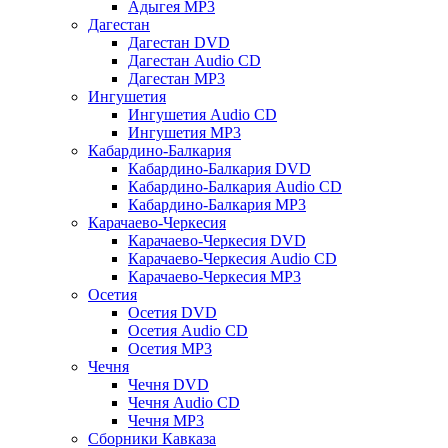
Адыгея MP3
Дагестан
Дагестан DVD
Дагестан Audio CD
Дагестан MP3
Ингушетия
Ингушетия Audio CD
Ингушетия MP3
Кабардино-Балкария
Кабардино-Балкария DVD
Кабардино-Балкария Audio CD
Кабардино-Балкария MP3
Карачаево-Черкесия
Карачаево-Черкесия DVD
Карачаево-Черкесия Audio CD
Карачаево-Черкесия MP3
Осетия
Осетия DVD
Осетия Audio CD
Осетия MP3
Чечня
Чечня DVD
Чечня Audio CD
Чечня MP3
Сборники Кавказа