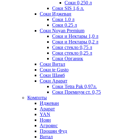
Соки 0,250 л
Соки SIS 1,6 л.
Соки Иджеван
Соки 1.0 л
Соки 0.25 л
Соки Noyan Premium
Соки и Нектары 1,0 л
Соки и Нектары 0,2 л
Соки стекло 0,75 л
Соки стекло 0,25 л
Соки Органик
Соки Витал
Соки te Gusto
Соки Шамб
Соки Арарат
Соки Tetra Pak 0,97л.
Соки Премиум ст. 0,75
Компоты
Иджеван
Арарат
YAN
Ноян
Агроянс
Прошян Фуд
Витал