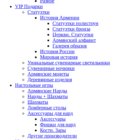
Разное
VIP Подарки
Статуэтки
История Армении
Статуэтки полистоун
Статуэтки бронза
Церкви. Статуэтки
Армянский алфавит
Галерея образов
История России
Мировая история
Уникальные сувенирные светильники
Сувенирные ночники
Армянские монеты
Деревянные изделия
Настольные игры
Армянские Нарды
Нарды + Шахматы
Шахматы
Ломберные столы
Аксессуары для нард
Аксессуары
Фишки для нард
Кости. Зары
Другие производители