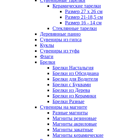
Сувенирные тарелки
Керамические тарелки
Размер 27 х 26 см
Размер 21-18,5 см
Размер 16 - 14 см
Стеклянные тарелки
Деревянные панно
Сувениры из гипса
Куклы
Сувениры из туфа
Флаги
Брелки
Брелки Настальгия
Брелки из Обсидиана
Брелки для Водителя
Брелки с Буквами
Брелки из Дерева
Брелки из Керамики
Брелки Разные
Сувениры на магните
Разные магниты
Магниты резиновые
Магниты акриловые
Магниты закатные
Магниты керамические