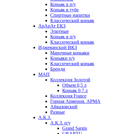
Коньяк в п/у
Коньяк в тубе
Спиртные напитки
Классический коньяк
АрАрАт ЕКЗ
Элитные
Коньяк в п/у
Классический коньяк
Иджеванский ВКЗ
Марочные коньяки
Коньяки п/у
Классический коньяк
Бренди
МАП
Коллекция Золотой
Объем 0,5 л
Коньяк 0,7 л
Коллекция France
Горная Армения. АРМА
Айвазовский
Разные
А.К.З.
А.К.З. п/у
Grand Sargis
URARTU