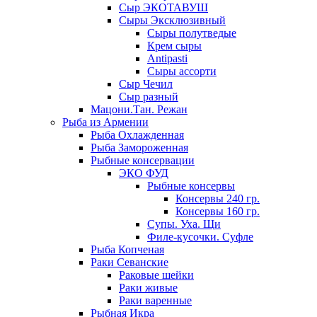
Сыр ЭКОТАВУШ
Сыры Эксклюзивный
Сыры полутведые
Крем сыры
Antipasti
Сыры ассорти
Сыр Чечил
Сыр разный
Мацони.Тан. Режан
Рыба из Армении
Рыба Охлажденная
Рыба Замороженная
Рыбные консервации
ЭКО ФУД
Рыбные консервы
Консервы 240 гр.
Консервы 160 гр.
Супы. Уха. Щи
Филе-кусочки. Суфле
Рыба Копченая
Раки Севанские
Раковые шейки
Раки живые
Раки варенные
Рыбная Икра