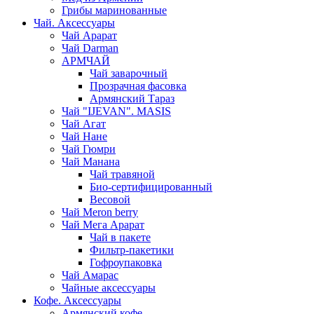
Грибы маринованные
Чай. Аксессуары
Чай Арарат
Чай Darman
АРМЧАЙ
Чай заварочный
Прозрачная фасовка
Армянский Тараз
Чай "IJEVAN". MASIS
Чай Агат
Чай Нане
Чай Гюмри
Чай Манана
Чай травяной
Био-сертифицированный
Весовой
Чай Meron berry
Чай Мега Арарат
Чай в пакете
Фильтр-пакетики
Гофроупаковка
Чай Амарас
Чайные аксессуары
Кофе. Аксессуары
Армянский кофе