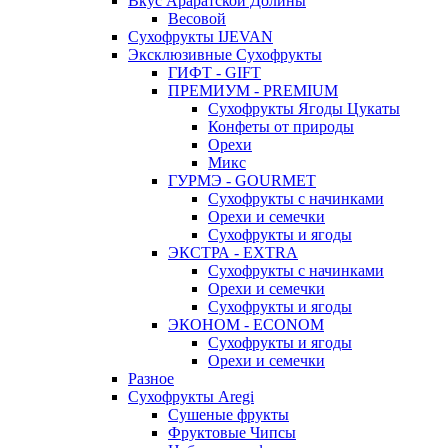
Вкус Араратской Долины
Весовой
Сухофрукты IJEVAN
Эксклюзивные Сухофрукты
ГИФТ - GIFT
ПРЕМИУМ - PREMIUM
Сухофрукты Ягоды Цукаты
Конфеты от природы
Орехи
Микс
ГУРМЭ - GOURMET
Сухофрукты с начинками
Орехи и семечки
Сухофрукты и ягоды
ЭКСТРА - EXTRA
Сухофрукты с начинками
Орехи и семечки
Сухофрукты и ягоды
ЭКОНОМ - ECONOM
Сухофрукты и ягоды
Орехи и семечки
Разное
Сухофрукты Aregi
Сушеные фрукты
Фруктовые Чипсы