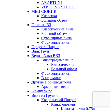
ARARTUNI
VOSKEVAZ ELITE
МЕЦ СЮНИК
Классика
Большой объем
Гиневан ВЗ
Классические вина
Большой объем
Сувенирные вина
Фруктовые вина
Гордость Нации
Вайк Груп
Веди - Алко ВКЗ
Виноградные вина
Классические
Большой объем
Фруктовые вина
В керамике
Другие Производители
Армянские вина
Givany Wine
Вина из Грузии
Кварельский Погреб
Киндзмараули
Киндзмараули 0,75л