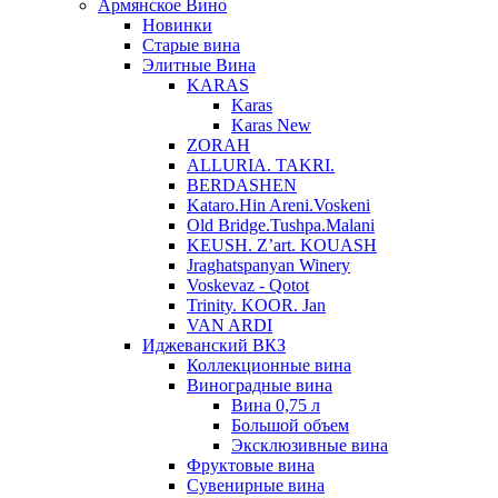
Армянское Вино
Новинки
Старые вина
Элитные Вина
KARAS
Karas
Karas New
ZORAH
ALLURIA. TAKRI.
BERDASHEN
Kataro.Hin Areni.Voskeni
Old Bridge.Tushpa.Malani
KEUSH. Z’art. KOUASH
Jraghatspanyan Winery
Voskevaz - Qotot
Trinity. KOOR. Jan
VAN ARDI
Иджеванский ВКЗ
Коллекционные вина
Виноградные вина
Вина 0,75 л
Большой объем
Эксклюзивные вина
Фруктовые вина
Cувенирные вина