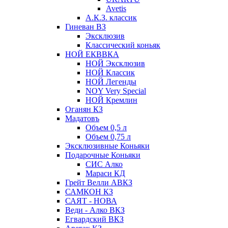
Avetis
А.К.З. классик
Гиневан ВЗ
Эксклюзив
Классический коньяк
НОЙ ЕКВВКА
НОЙ Эксклюзив
НОЙ Классик
НОЙ Легенды
NOY Very Speсial
НОЙ Кремлин
Оганян КЗ
Мадатовъ
Объем 0,5 л
Объем 0,75 л
Эксклюзивные Коньяки
Подарочные Коньяки
СИС Алко
Мараси КД
Грейт Велли АВКЗ
САМКОН КЗ
САЯТ - НОВА
Веди - Алко ВКЗ
Егвардский ВКЗ