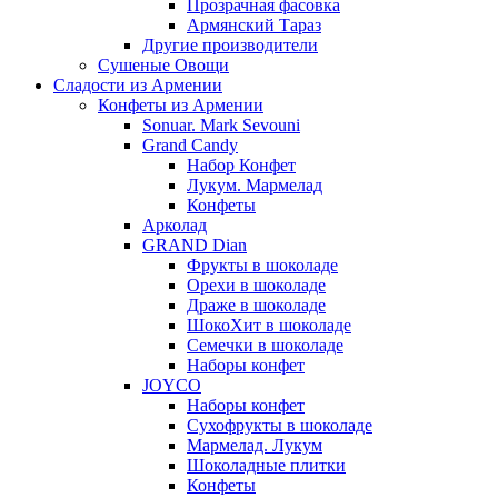
Прозрачная фасовка
Армянский Тараз
Другие производители
Сушеные Овощи
Сладости из Армении
Конфеты из Армении
Sonuar. Mark Sevouni
Grand Candy
Набор Конфет
Лукум. Мармелад
Конфеты
Арколад
GRAND Dian
Фрукты в шоколаде
Орехи в шоколаде
Драже в шоколаде
ШокоХит в шоколаде
Семечки в шоколаде
Наборы конфет
JOYCO
Наборы конфет
Сухофрукты в шоколаде
Мармелад. Лукум
Шоколадные плитки
Конфеты