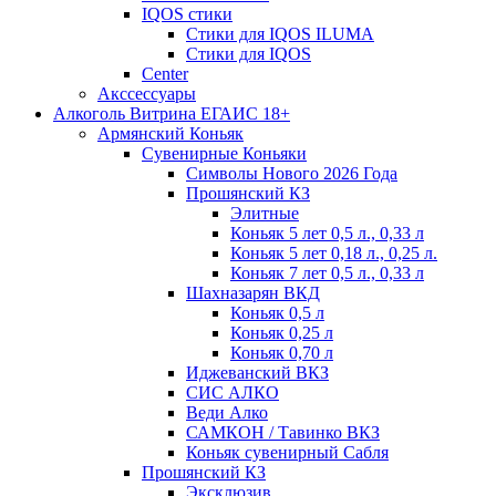
IQOS стики
Стики для IQOS ILUMA
Стики для IQOS
Сenter
Акссессуары
Алкоголь Витрина ЕГАИС 18+
Армянский Коньяк
Сувенирные Коньяки
Символы Нового 2026 Года
Прошянский КЗ
Элитные
Коньяк 5 лет 0,5 л., 0,33 л
Коньяк 5 лет 0,18 л., 0,25 л.
Коньяк 7 лет 0,5 л., 0,33 л
Шахназарян ВКД
Коньяк 0,5 л
Коньяк 0,25 л
Коньяк 0,70 л
Иджеванский ВКЗ
СИС АЛКО
Веди Алко
САМКОН / Тавинко ВКЗ
Коньяк сувенирный Сабля
Прошянский КЗ
Эксклюзив