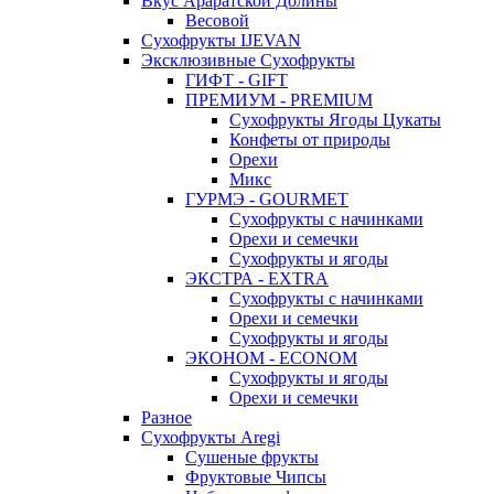
Вкус Араратской Долины
Весовой
Сухофрукты IJEVAN
Эксклюзивные Сухофрукты
ГИФТ - GIFT
ПРЕМИУМ - PREMIUM
Сухофрукты Ягоды Цукаты
Конфеты от природы
Орехи
Микс
ГУРМЭ - GOURMET
Сухофрукты с начинками
Орехи и семечки
Сухофрукты и ягоды
ЭКСТРА - EXTRA
Сухофрукты с начинками
Орехи и семечки
Сухофрукты и ягоды
ЭКОНОМ - ECONOM
Сухофрукты и ягоды
Орехи и семечки
Разное
Сухофрукты Aregi
Сушеные фрукты
Фруктовые Чипсы