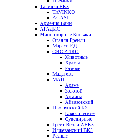
Премиум
Тавинко ВКЗ
TAVINKO
AGASI
Армения Вайн
АРАДИС
Миниатюрные Коньяки
Оганян Бренди
Мараси КД
СИС АЛКО
Животные
Храмы
Разные
Мадатовъ
МАП
Арамэ
Золотой
Армина
Айвазовский
Прошянский КЗ
Классические
Сувенирные
Грейт Велли АВКЗ
Иджеванский ВКЗ
Разные