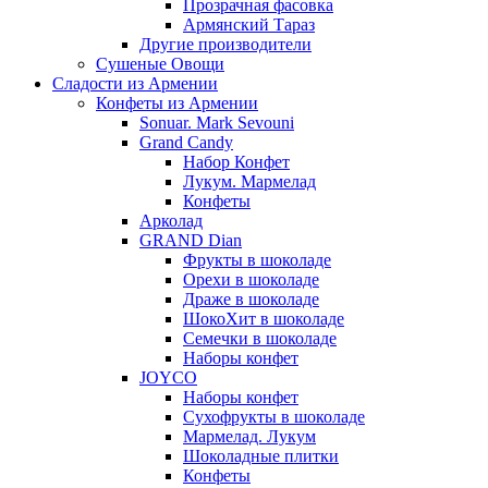
Прозрачная фасовка
Армянский Тараз
Другие производители
Сушеные Овощи
Сладости из Армении
Конфеты из Армении
Sonuar. Mark Sevouni
Grand Candy
Набор Конфет
Лукум. Мармелад
Конфеты
Арколад
GRAND Dian
Фрукты в шоколаде
Орехи в шоколаде
Драже в шоколаде
ШокоХит в шоколаде
Семечки в шоколаде
Наборы конфет
JOYCO
Наборы конфет
Сухофрукты в шоколаде
Мармелад. Лукум
Шоколадные плитки
Конфеты