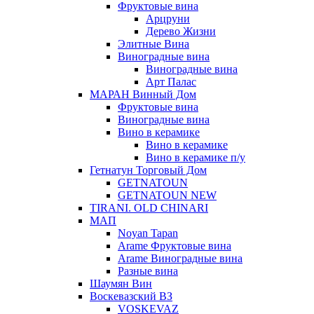
Фруктовые вина
Арцруни
Дерево Жизни
Элитные Вина
Виноградные вина
Виноградные вина
Арт Палас
МАРАН Винный Дом
Фруктовые вина
Виноградные вина
Вино в керамике
Вино в керамике
Вино в керамике п/у
Гетнатун Торговый Дом
GETNATOUN
GETNATOUN NEW
TIRANI. OLD CHINARI
МАП
Noyan Tapan
Arame Фруктовые вина
Arame Виноградные вина
Разные вина
Шаумян Вин
Воскевазский ВЗ
VOSKEVAZ