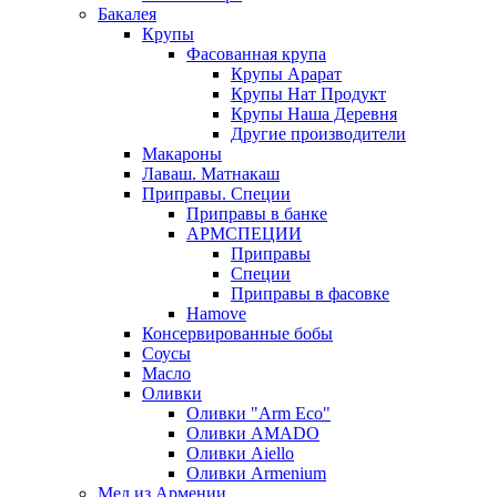
Бакалея
Крупы
Фасованная крупа
Крупы Арарат
Крупы Нат Продукт
Крупы Наша Деревня
Другие производители
Макароны
Лаваш. Матнакаш
Приправы. Специи
Приправы в банке
АРМСПЕЦИИ
Приправы
Специи
Приправы в фасовке
Hamove
Консервированные бобы
Соусы
Масло
Оливки
Оливки "Arm Eco"
Оливки AMADO
Оливки Aiello
Оливки Armenium
Мед из Армении