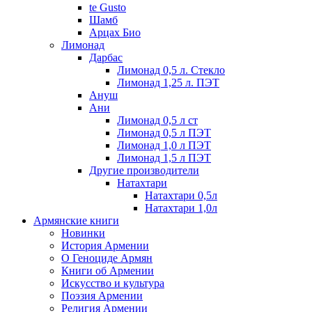
te Gusto
Шамб
Арцах Био
Лимонад
Дарбас
Лимонад 0,5 л. Стекло
Лимонад 1,25 л. ПЭТ
Ануш
Ани
Лимонад 0,5 л ст
Лимонад 0,5 л ПЭТ
Лимонад 1,0 л ПЭТ
Лимонад 1,5 л ПЭТ
Другие производители
Натахтари
Натахтари 0,5л
Натахтари 1,0л
Армянские книги
Новинки
История Армении
О Геноциде Армян
Книги об Армении
Иcкусство и культура
Поэзия Армении
Религия Армении