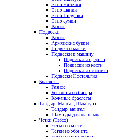
Этно жилетки
Этно шапки
Этно Подушки
Этно сумки
Разное
Подвески
Разное
Армянские буквы
Подвески маски
Подвески в машину
Подвески из дерева
Подвески из кости
Подвески из эбонита
Подвески Ностальгия
Браслеты
Разное
Браслеты из бисера
Кожаные браслеты
Тандыр, Мангал, Шампура
Тандыр, мангал
Шампура для шашлыка
Четки (Тзбех)
Четки из кости
Четки из эбонита
Четки из обсидиана