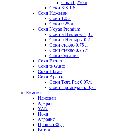
Соки 0,250 л
Соки SIS 1,6 л.
Соки Иджеван
Соки 1.0 л
Соки 0.25 л
Соки Noyan Premium
Соки и Нектары 1,0 л
Соки и Нектары 0,2 л
Соки стекло 0,75 л
Соки стекло 0,25 л
Соки Органик
Соки Витал
Соки te Gusto
Соки Шамб
Соки Арарат
Соки Tetra Pak 0,97л.
Соки Премиум ст. 0,75
Компоты
Иджеван
Арарат
YAN
Ноян
Агроянс
Прошян Фуд
Витал