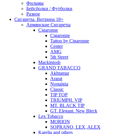
Фильмы
Бейсболки / Футболки
Разное
Сигареты. Витрина 18+
Армянские Сигареты
Cigaronne
Cigaronne
Tattoo by Cigaronne
Center
AMG
5th Street
Mackintosh
GRAND TABACCO
Akhtamar
Ararat
Nostalgia
Classic
TIP TOP
TRIUMPH. VIP
MT. BLACK TIP
GT. Elegant. New Bleck
Lex Tobacco
MORION
SOPRANO, LEX, ALEX
Karelia and others