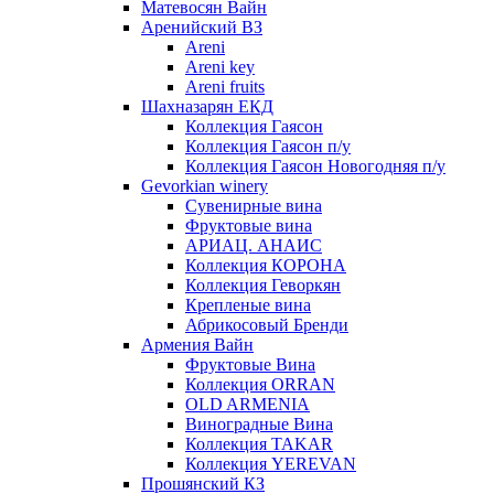
Матевосян Вайн
Аренийский ВЗ
Areni
Areni key
Areni fruits
Шахназарян ЕКД
Коллекция Гаясон
Коллекция Гаясон п/у
Коллекция Гаясон Новогодняя п/у
Gevorkian winery
Сувенирные вина
Фруктовые вина
АРИАЦ. АНАИС
Коллекция КОРОНА
Коллекция Геворкян
Крепленые вина
Абрикосовый Бренди
Армения Вайн
Фруктовые Вина
Коллекция ORRAN
OLD ARMENIA
Виноградные Вина
Коллекция TAKAR
Коллекция YEREVAN
Прошянский КЗ