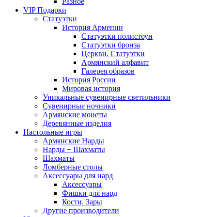
Разное
VIP Подарки
Статуэтки
История Армении
Статуэтки полистоун
Статуэтки бронза
Церкви. Статуэтки
Армянский алфавит
Галерея образов
История России
Мировая история
Уникальные сувенирные светильники
Сувенирные ночники
Армянские монеты
Деревянные изделия
Настольные игры
Армянские Нарды
Нарды + Шахматы
Шахматы
Ломберные столы
Аксессуары для нард
Аксессуары
Фишки для нард
Кости. Зары
Другие производители