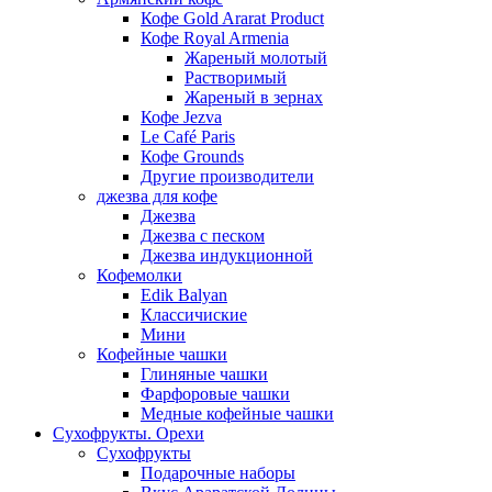
Кофе Gold Ararat Product
Кофе Royal Armenia
Жареный молотый
Растворимый
Жареный в зернах
Кофе Jezva
Le Café Paris
Кофе Grounds
Другие производители
джезва для кофе
Джезва
Джезва с песком
Джезва индукционной
Кофемолки
Edik Balyan
Классичиские
Мини
Кофейные чашки
Глиняные чашки
Фарфоровые чашки
Медные кофейные чашки
Сухофрукты. Орехи
Сухофрукты
Подарочные наборы