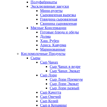
Полуфабрикаты
Эксклюзивные закуски
Мини-рулеты
Сыровяленая вырезка
Говядина сыровяленая
Свинина сыровяленая
Мясные Консервации
Готовые блюда и обеды
Долма
Хаш. Рубец
Ариса. Кавурма
Маринованные
Кисломолочные Продукты
Сыры
Сыр Чанах
Сыр Чанах в ведре
Сыр Чанах Экокат
Сыр Лори
Сыр Лори Премиум
Сыр Лори Экокат
Сыр Лори разный
Сыр Качотта
Сыр Овечий
Сыр Козий
Сыр в Керамике