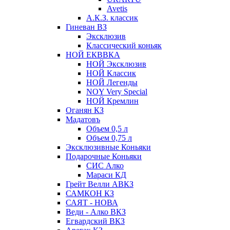
Avetis
А.К.З. классик
Гиневан ВЗ
Эксклюзив
Классический коньяк
НОЙ ЕКВВКА
НОЙ Эксклюзив
НОЙ Классик
НОЙ Легенды
NOY Very Speсial
НОЙ Кремлин
Оганян КЗ
Мадатовъ
Объем 0,5 л
Объем 0,75 л
Эксклюзивные Коньяки
Подарочные Коньяки
СИС Алко
Мараси КД
Грейт Велли АВКЗ
САМКОН КЗ
САЯТ - НОВА
Веди - Алко ВКЗ
Егвардский ВКЗ