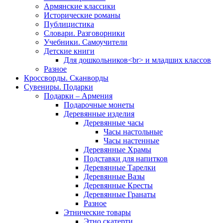
Армянские классики
Исторические романы
Публицистика
Словари. Разговорники
Учебники. Самоучители
Детские книги
Для дошкольников<br> и младших классов
Разное
Кроссворды. Сканворды
Сувениры. Подарки
Подарки – Армения
Подарочные монеты
Деревянные изделия
Деревянные часы
Часы настольные
Часы настенные
Деревянные Храмы
Подставки для напитков
Деревянные Тарелки
Деревянные Вазы
Деревянные Кресты
Деревянные Гранаты
Разное
Этнические товары
Этно скатерти