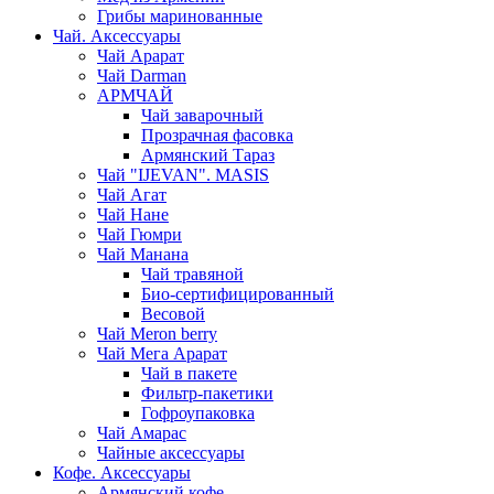
Грибы маринованные
Чай. Аксессуары
Чай Арарат
Чай Darman
АРМЧАЙ
Чай заварочный
Прозрачная фасовка
Армянский Тараз
Чай "IJEVAN". MASIS
Чай Агат
Чай Нане
Чай Гюмри
Чай Манана
Чай травяной
Био-сертифицированный
Весовой
Чай Meron berry
Чай Мега Арарат
Чай в пакете
Фильтр-пакетики
Гофроупаковка
Чай Амарас
Чайные аксессуары
Кофе. Аксессуары
Армянский кофе