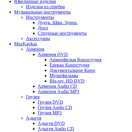
Ювелирные изделия
Изделия из серебра
Музыкальные инструменты
Инструменты
Дудук. Шви. Зурна.
Доол
Струнные инструменты
Аксессуары
MuzKavkaz
Армения
Армения DVD
Арменфильм Киностудия
Ереван Киностудия
Документальное Кино
Мультфильмы
Blu-ray. HD DVD
Армения Audio CD
Армения Audio MP3
Грузия
Грузия DVD
Грузия Audio CD
Грузия MP3
Адыгея
Адыгея DVD
Адыгея Audio CD