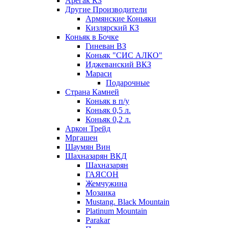
Арегак КЗ
Другие Производители
Армянские Коньяки
Кизлярский КЗ
Коньяк в Бочке
Гиневан ВЗ
Коньяк "СИС АЛКО"
Иджеванский ВКЗ
Мараси
Подарочные
Страна Камней
Коньяк в п/у
Коньяк 0,5 л.
Коньяк 0,2 л.
Аркон Трейд
Мргашен
Шаумян Вин
Шахназарян ВКД
Шахназарян
ГАЯСОН
Жемчужина
Мозаика
Mustang. Black Mountain
Platinum Mountain
Parakar