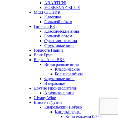
ARARTUNI
VOSKEVAZ ELITE
МЕЦ СЮНИК
Классика
Большой объем
Гиневан ВЗ
Классические вина
Большой объем
Сувенирные вина
Фруктовые вина
Гордость Нации
Вайк Груп
Веди - Алко ВКЗ
Виноградные вина
Классические
Большой объем
Фруктовые вина
В керамике
Другие Производители
Армянские вина
Givany Wine
Вина из Грузии
Кварельский Погреб
Киндзмараули
Киндзмараули 0,75л