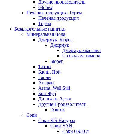
Другие производители
Globex
Печёная продукция. Торты
Печёная продукция
Торты
Безалкогольные напитки
Минеральная Вода
Джермук. Бюрег
Джермук
Джермук классика
Со вкусом лимона
Бюрег
Татни
Бжни. Ной
Гарни
Апаран
Ararat. Well Still
Бон Жур
Дилижан. Зулал
Другие Производители
Dausuz
Соки
Соки SIS Натурал
Соки YAN
Соки 0,930 л