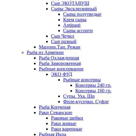
Сыр ЭКОТАВУШ
Сыры Эксклюзивный
Сыры полутведые
Крем сыры
Antipasti
Сыры ассорти
Сыр Чечил
Сыр разный
Мацони.Тан. Режан
Рыба из Армении
Рыба Охлажденная
Рыба Замороженная
Рыбные консервации
ЭКО ФУД
Рыбные консервы
Консервы 240 гр.
Консервы 160 гр.
Супы. Уха. Щи
Филе-кусочки. Суфле
Рыба Копченая
Раки Севанские
Раковые шейки
Раки живые
Раки варенные
Рыбная Икра