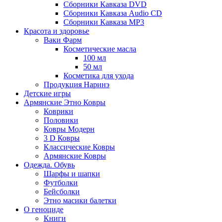
Сборники Кавказа DVD
Сборники Кавказа Audio CD
Сборники Кавказа MP3
Красота и здоровье
Ваки Фарм
Косметические масла
100 мл
50 мл
Косметика для ухода
Продукция Наринэ
Детские игры
Армянские Этно Ковры
Коврики
Половики
Ковры Модерн
3 D Ковры
Классические Ковры
Армянские Ковры
Одежда. Обувь
Шарфы и шапки
Футболки
Бейсболки
Этно масики балетки
О геноциде
Книги