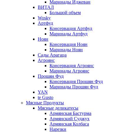
Маринады Иджеван
ВИТАЛ
Большой объем
Wosky
Артфуд
Консервация Артфуд
Маринады Артфуд
Ноян
Консервация Ноян
Маринады Ноян
Сады Арагаца
Агроянс
Консервация Агроянс
Маринады Агроянс
Прошян Фуд
Консервация Прошян Фуд
Маринады Прошян Фуд
YAN
te Gusto
Мясные Продукты
Мясные деликатесы
Армянская Бастурма
Армянский Суджух
Армянская Колбаса
Нарезки