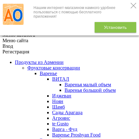
Нашим интернет-магазином намного удобнее
+7 (495) 646-888-1
пользоваться с помощью бесплатного
приложения!
В корзине
0
товаров
Установить
x
Меню каталога
Меню сайта
Вход
Регистрация
Продукты из Армении
Фруктовые консервации
Варенье
ВИТАЛ
Варенья малый объем
Варенья большой объем
Иджеван
Ноян
Шамб
Сады Арагаца
Агроянс
te Gusto
Варга - Фуд
Варенье Proshyan Food