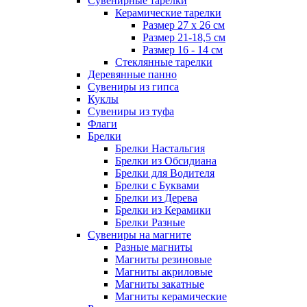
Сувенирные тарелки
Керамические тарелки
Размер 27 х 26 см
Размер 21-18,5 см
Размер 16 - 14 см
Стеклянные тарелки
Деревянные панно
Сувениры из гипса
Куклы
Сувениры из туфа
Флаги
Брелки
Брелки Настальгия
Брелки из Обсидиана
Брелки для Водителя
Брелки с Буквами
Брелки из Дерева
Брелки из Керамики
Брелки Разные
Сувениры на магните
Разные магниты
Магниты резиновые
Магниты акриловые
Магниты закатные
Магниты керамические