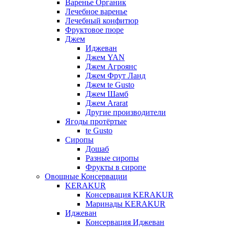
Варенье Органик
Лечебное варенье
Лечебный конфитюр
Фруктовое пюре
Джем
Иджеван
Джем YAN
Джем Агроянс
Джем Фрут Ланд
Джем te Gusto
Джем Шамб
Джем Ararat
Другие производители
Ягоды протёртые
te Gusto
Сиропы
Дошаб
Разные сиропы
Фрукты в сиропе
Овощные Консервации
KERAKUR
Консервация KERAKUR
Маринады KERAKUR
Иджеван
Консервация Иджеван