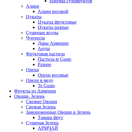
Наборы сухофруктов
Алани
Алани весовой
Цукаты
Цукаты фруктовые
Цукаты разные
Сушеные ягоды
Чурчхела
Дары Армении
Ануш
Фруктовая пастила
Пастила te Gusto
Разное
Орехи
Орехи весовые
Орехи в меду
Te Gusto
Фрукты из Армении
Овощи. Зелень
Свежие Овощи
Свежая Зелень
Замороженные Овощи и Зелень
Тамара фрут
Сушеная Зелень
АРМЧАЙ