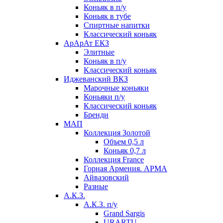
Коньяк в п/у
Коньяк в тубе
Спиртные напитки
Классический коньяк
АрАрАт ЕКЗ
Элитные
Коньяк в п/у
Классический коньяк
Иджеванский ВКЗ
Марочные коньяки
Коньяки п/у
Классический коньяк
Бренди
МАП
Коллекция Золотой
Объем 0,5 л
Коньяк 0,7 л
Коллекция France
Горная Армения. АРМА
Айвазовский
Разные
А.К.З.
А.К.З. п/у
Grand Sargis
URARTU