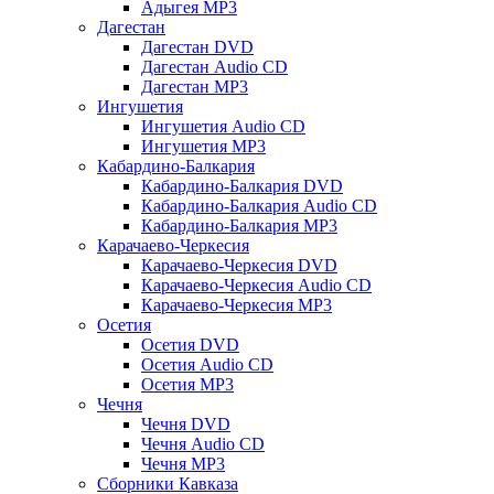
Адыгея MP3
Дагестан
Дагестан DVD
Дагестан Audio CD
Дагестан MP3
Ингушетия
Ингушетия Audio CD
Ингушетия MP3
Кабардино-Балкария
Кабардино-Балкария DVD
Кабардино-Балкария Audio CD
Кабардино-Балкария MP3
Карачаево-Черкесия
Карачаево-Черкесия DVD
Карачаево-Черкесия Audio CD
Карачаево-Черкесия MP3
Осетия
Осетия DVD
Осетия Audio CD
Осетия MP3
Чечня
Чечня DVD
Чечня Audio CD
Чечня MP3
Сборники Кавказа