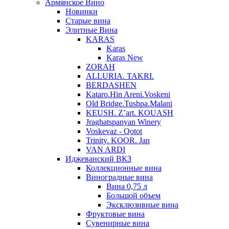
Армянское Вино
Новинки
Старые вина
Элитные Вина
KARAS
Karas
Karas New
ZORAH
ALLURIA. TAKRI.
BERDASHEN
Kataro.Hin Areni.Voskeni
Old Bridge.Tushpa.Malani
KEUSH. Z’art. KOUASH
Jraghatspanyan Winery
Voskevaz - Qotot
Trinity. KOOR. Jan
VAN ARDI
Иджеванский ВКЗ
Коллекционные вина
Виноградные вина
Вина 0,75 л
Большой объем
Эксклюзивные вина
Фруктовые вина
Cувенирные вина