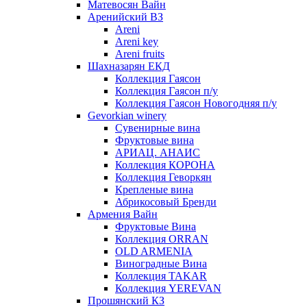
Матевосян Вайн
Аренийский ВЗ
Areni
Areni key
Areni fruits
Шахназарян ЕКД
Коллекция Гаясон
Коллекция Гаясон п/у
Коллекция Гаясон Новогодняя п/у
Gevorkian winery
Сувенирные вина
Фруктовые вина
АРИАЦ. АНАИС
Коллекция КОРОНА
Коллекция Геворкян
Крепленые вина
Абрикосовый Бренди
Армения Вайн
Фруктовые Вина
Коллекция ORRAN
OLD ARMENIA
Виноградные Вина
Коллекция TAKAR
Коллекция YEREVAN
Прошянский КЗ