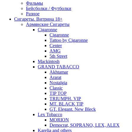
Фильмы
Бейсболки / Футболки
Разное
Сигареты. Витрина 18+
Армянские Сигареты
Cigaronne
Cigaronne
Tattoo by Cigaronne
Center
AMG
5th Street
Mackintosh
GRAND TABACCO
Akhtamar
Ararat
Nostalgia
Classic
TIP TOP
TRIUMPH. VIP
MT. BLACK TIP
GT. Elegant. New Bleck
Lex Tobacco
MORION
Democrat, SOPRANO, LEX, ALEX
Karelia and others