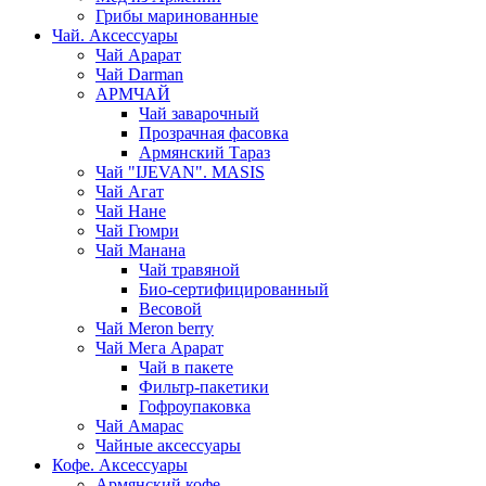
Грибы маринованные
Чай. Аксессуары
Чай Арарат
Чай Darman
АРМЧАЙ
Чай заварочный
Прозрачная фасовка
Армянский Тараз
Чай "IJEVAN". MASIS
Чай Агат
Чай Нане
Чай Гюмри
Чай Манана
Чай травяной
Био-сертифицированный
Весовой
Чай Meron berry
Чай Мега Арарат
Чай в пакете
Фильтр-пакетики
Гофроупаковка
Чай Амарас
Чайные аксессуары
Кофе. Аксессуары
Армянский кофе