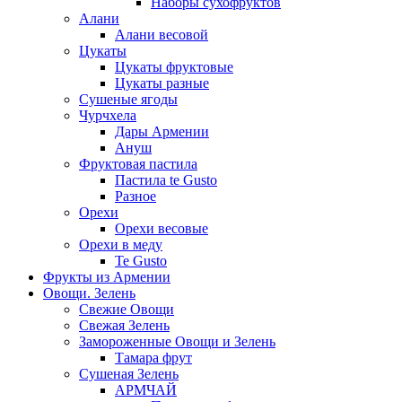
Наборы сухофруктов
Алани
Алани весовой
Цукаты
Цукаты фруктовые
Цукаты разные
Сушеные ягоды
Чурчхела
Дары Армении
Ануш
Фруктовая пастила
Пастила te Gusto
Разное
Орехи
Орехи весовые
Орехи в меду
Te Gusto
Фрукты из Армении
Овощи. Зелень
Свежие Овощи
Свежая Зелень
Замороженные Овощи и Зелень
Тамара фрут
Сушеная Зелень
АРМЧАЙ