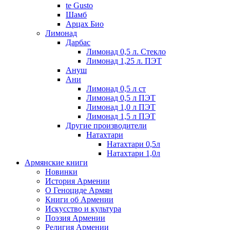
te Gusto
Шамб
Арцах Био
Лимонад
Дарбас
Лимонад 0,5 л. Стекло
Лимонад 1,25 л. ПЭТ
Ануш
Ани
Лимонад 0,5 л ст
Лимонад 0,5 л ПЭТ
Лимонад 1,0 л ПЭТ
Лимонад 1,5 л ПЭТ
Другие производители
Натахтари
Натахтари 0,5л
Натахтари 1,0л
Армянские книги
Новинки
История Армении
О Геноциде Армян
Книги об Армении
Иcкусство и культура
Поэзия Армении
Религия Армении