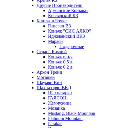
Арегак КЗ
Другие Производители
Армянские Коньяки
Кизлярский КЗ
Коньяк в Бочке
Гиневан ВЗ
Коньяк "СИС АЛКО"
Иджеванский ВКЗ
Мараси
Подарочные
Страна Камней
Коньяк в п/у
Коньяк 0,5 л.
Коньяк 0,2 л.
Аркон Трейд
Мргашен
Шаумян Вин
Шахназарян ВКД
Шахназарян
ГАЯСОН
Жемчужина
Мозаика
Mustang. Black Mountain
Platinum Mountain
Parakar