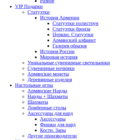
Разное
VIP Подарки
Статуэтки
История Армении
Статуэтки полистоун
Статуэтки бронза
Церкви. Статуэтки
Армянский алфавит
Галерея образов
История России
Мировая история
Уникальные сувенирные светильники
Сувенирные ночники
Армянские монеты
Деревянные изделия
Настольные игры
Армянские Нарды
Нарды + Шахматы
Шахматы
Ломберные столы
Аксессуары для нард
Аксессуары
Фишки для нард
Кости. Зары
Другие производители