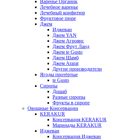
Варенье Органик
Лечебное варенье
Лечебный конфитюр
Фруктовое пюре
Джем
Иджеван
Джем YAN
Джем Агроянс
Джем Фрут Ланд
Джем te Gusto
Джем Шамб
Джем Ararat
Другие производители
Ягоды протёртые
te Gusto
Сиропы
Дошаб
Разные сиропы
Фрукты в сиропе
Овощные Консервации
KERAKUR
Консервация KERAKUR
Маринады KERAKUR
Иджеван
Консервация Иджеван