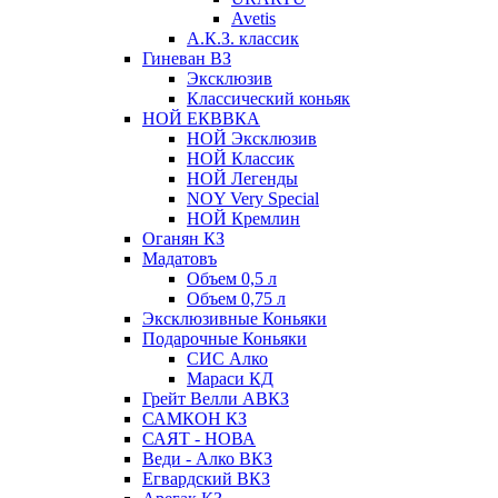
Avetis
А.К.З. классик
Гиневан ВЗ
Эксклюзив
Классический коньяк
НОЙ ЕКВВКА
НОЙ Эксклюзив
НОЙ Классик
НОЙ Легенды
NOY Very Speсial
НОЙ Кремлин
Оганян КЗ
Мадатовъ
Объем 0,5 л
Объем 0,75 л
Эксклюзивные Коньяки
Подарочные Коньяки
СИС Алко
Мараси КД
Грейт Велли АВКЗ
САМКОН КЗ
САЯТ - НОВА
Веди - Алко ВКЗ
Егвардский ВКЗ