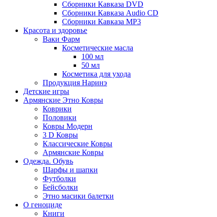
Сборники Кавказа DVD
Сборники Кавказа Audio CD
Сборники Кавказа MP3
Красота и здоровье
Ваки Фарм
Косметические масла
100 мл
50 мл
Косметика для ухода
Продукция Наринэ
Детские игры
Армянские Этно Ковры
Коврики
Половики
Ковры Модерн
3 D Ковры
Классические Ковры
Армянские Ковры
Одежда. Обувь
Шарфы и шапки
Футболки
Бейсболки
Этно масики балетки
О геноциде
Книги