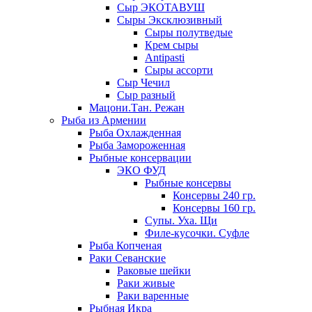
Сыр ЭКОТАВУШ
Сыры Эксклюзивный
Сыры полутведые
Крем сыры
Antipasti
Сыры ассорти
Сыр Чечил
Сыр разный
Мацони.Тан. Режан
Рыба из Армении
Рыба Охлажденная
Рыба Замороженная
Рыбные консервации
ЭКО ФУД
Рыбные консервы
Консервы 240 гр.
Консервы 160 гр.
Супы. Уха. Щи
Филе-кусочки. Суфле
Рыба Копченая
Раки Севанские
Раковые шейки
Раки живые
Раки варенные
Рыбная Икра