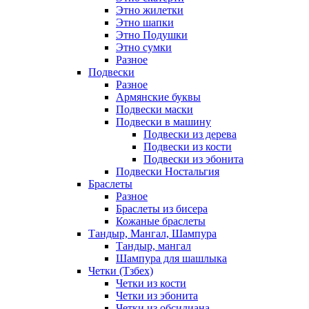
Этно жилетки
Этно шапки
Этно Подушки
Этно сумки
Разное
Подвески
Разное
Армянские буквы
Подвески маски
Подвески в машину
Подвески из дерева
Подвески из кости
Подвески из эбонита
Подвески Ностальгия
Браслеты
Разное
Браслеты из бисера
Кожаные браслеты
Тандыр, Мангал, Шампура
Тандыр, мангал
Шампура для шашлыка
Четки (Тзбех)
Четки из кости
Четки из эбонита
Четки из обсидиана