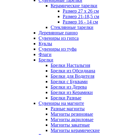
Сувенирные тарелки
Керамические тарелки
Размер 27 х 26 см
Размер 21-18,5 см
Размер 16 - 14 см
Стеклянные тарелки
Деревянные панно
Сувениры из гипса
Куклы
Сувениры из туфа
Флаги
Брелки
Брелки Настальгия
Брелки из Обсидиана
Брелки для Водителя
Брелки с Буквами
Брелки из Дерева
Брелки из Керамики
Брелки Разные
Сувениры на магните
Разные магниты
Магниты резиновые
Магниты акриловые
Магниты закатные
Магниты керамические