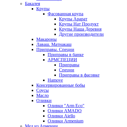
Бакалея
Крупы
Фасованная крупа
Крупы Арарат
Крупы Нат Продукт
Крупы Наша Деревня
Другие производители
Макароны
Лаваш. Матнакаш
Приправы. Специи
Приправы в банке
АРМСПЕЦИИ
Приправы
Специи
Приправы в фасовке
Hamove
Консервированные бобы
Соусы
Масло
Оливки
Оливки "Arm Eco"
Оливки AMADO
Оливки Aiello
Оливки Armenium
Мед из Армении