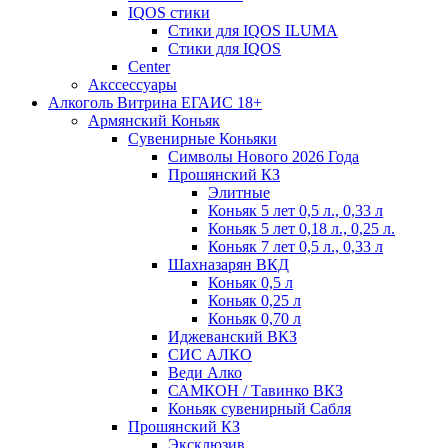
IQOS стики
Стики для IQOS ILUMA
Стики для IQOS
Сenter
Акссессуары
Алкоголь Витрина ЕГАИС 18+
Армянский Коньяк
Сувенирные Коньяки
Символы Нового 2026 Года
Прошянский КЗ
Элитные
Коньяк 5 лет 0,5 л., 0,33 л
Коньяк 5 лет 0,18 л., 0,25 л.
Коньяк 7 лет 0,5 л., 0,33 л
Шахназарян ВКД
Коньяк 0,5 л
Коньяк 0,25 л
Коньяк 0,70 л
Иджеванский ВКЗ
СИС АЛКО
Веди Алко
САМКОН / Тавинко ВКЗ
Коньяк сувенирный Сабля
Прошянский КЗ
Эксклюзив