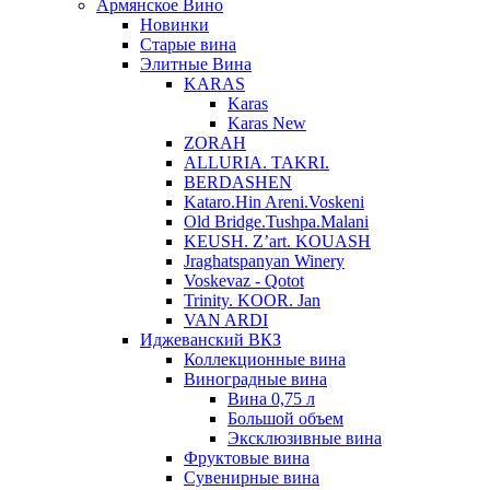
Армянское Вино
Новинки
Старые вина
Элитные Вина
KARAS
Karas
Karas New
ZORAH
ALLURIA. TAKRI.
BERDASHEN
Kataro.Hin Areni.Voskeni
Old Bridge.Tushpa.Malani
KEUSH. Z’art. KOUASH
Jraghatspanyan Winery
Voskevaz - Qotot
Trinity. KOOR. Jan
VAN ARDI
Иджеванский ВКЗ
Коллекционные вина
Виноградные вина
Вина 0,75 л
Большой объем
Эксклюзивные вина
Фруктовые вина
Cувенирные вина