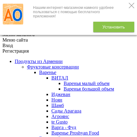
Нашим интернет-магазином намного удобнее
+7 (495) 646-888-1
пользоваться с помощью бесплатного
приложения!
В корзине
0
товаров
Установить
x
Меню каталога
Меню сайта
Вход
Регистрация
Продукты из Армении
Фруктовые консервации
Варенье
ВИТАЛ
Варенья малый объем
Варенья большой объем
Иджеван
Ноян
Шамб
Сады Арагаца
Агроянс
te Gusto
Варга - Фуд
Варенье Proshyan Food