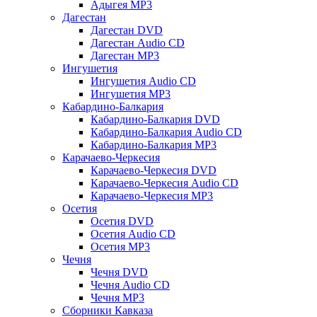
Адыгея MP3
Дагестан
Дагестан DVD
Дагестан Audio CD
Дагестан MP3
Ингушетия
Ингушетия Audio CD
Ингушетия MP3
Кабардино-Балкария
Кабардино-Балкария DVD
Кабардино-Балкария Audio CD
Кабардино-Балкария MP3
Карачаево-Черкесия
Карачаево-Черкесия DVD
Карачаево-Черкесия Audio CD
Карачаево-Черкесия MP3
Осетия
Осетия DVD
Осетия Audio CD
Осетия MP3
Чечня
Чечня DVD
Чечня Audio CD
Чечня MP3
Сборники Кавказа