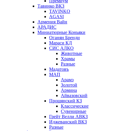
Премиум
Тавинко ВКЗ
TAVINKO
AGASI
Армения Вайн
АРАДИС
Миниатюрные Коньяки
Оганян Бренди
Мараси КД
СИС АЛКО
Животные
Храмы
Разные
Мадатовъ
МАП
Арамэ
Золотой
Армина
Айвазовский
Прошянский КЗ
Классические
Сувенирные
Грейт Велли АВКЗ
Иджеванский ВКЗ
Разные