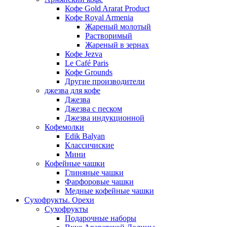
Кофе Gold Ararat Product
Кофе Royal Armenia
Жареный молотый
Растворимый
Жареный в зернах
Кофе Jezva
Le Café Paris
Кофе Grounds
Другие производители
джезва для кофе
Джезва
Джезва с песком
Джезва индукционной
Кофемолки
Edik Balyan
Классичиские
Мини
Кофейные чашки
Глиняные чашки
Фарфоровые чашки
Медные кофейные чашки
Сухофрукты. Орехи
Сухофрукты
Подарочные наборы