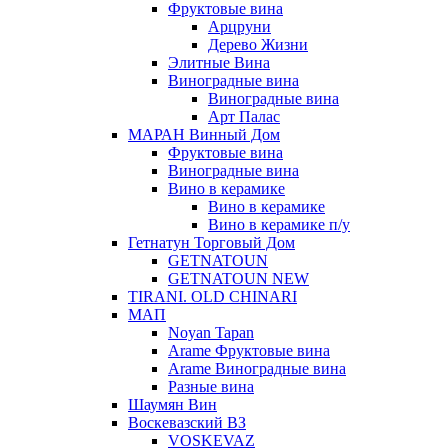
Фруктовые вина
Арцруни
Дерево Жизни
Элитные Вина
Виноградные вина
Виноградные вина
Арт Палас
МАРАН Винный Дом
Фруктовые вина
Виноградные вина
Вино в керамике
Вино в керамике
Вино в керамике п/у
Гетнатун Торговый Дом
GETNATOUN
GETNATOUN NEW
TIRANI. OLD CHINARI
МАП
Noyan Tapan
Arame Фруктовые вина
Arame Виноградные вина
Разные вина
Шаумян Вин
Воскевазский ВЗ
VOSKEVAZ