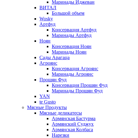
Маринады Иджеван
ВИТАЛ
Большой объем
Wosky
Артфуд
Консервация Артфуд
Маринады Артфуд
Ноян
Консервация Ноян
Маринады Ноян
Сады Арагаца
Агроянс
Консервация Агроянс
Маринады Агроянс
Прошян Фуд
Консервация Прошян Фуд
Маринады Прошян Фуд
YAN
te Gusto
Мясные Продукты
Мясные деликатесы
Армянская Бастурма
Армянский Суджух
Армянская Колбаса
Нарезки