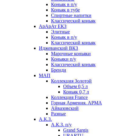
Коньяк в п/у
Коньяк в тубе
Спиртные напитки
Классический коньяк
АрАрАт ЕКЗ
Элитные
Коньяк в п/у
Классический коньяк
Иджеванский ВКЗ
Марочные коньяки
Коньяки п/у
Классический коньяк
Бренди
МАП
Коллекция Золотой
Объем 0,5 л
Коньяк 0,7 л
Коллекция France
Горная Армения. АРМА
Айвазовский
Разные
А.К.З.
А.К.З. п/у
Grand Sargis
URARTU