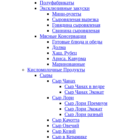
Полуфабрикаты
Эксклюзивные закуски
Мини-рулеты
Сыровяленая вырезка
Говядина сыровяленая
Свинина сыровяленая
Мясные Консервации
Готовые блюда и обеды
Долма
Хаш. Рубец
Ариса. Кавурма
Маринованные
Кисломолочные Продукты
Сыры
Сыр Чанах
Сыр Чанах в ведре
Сыр Чанах Экокат
Сыр Лори
Сыр Лори Премиум
Сыр Лори Экокат
Сыр Лори разный
Сыр Качотта
Сыр Овечий
Сыр Козий
Сыр в Керамике