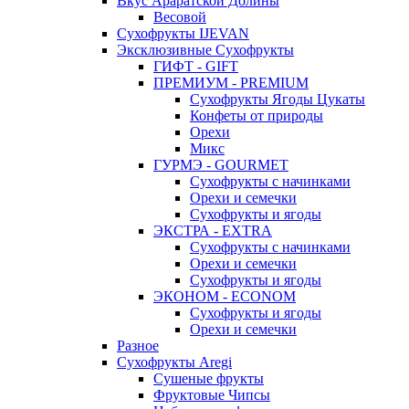
Вкус Араратской Долины
Весовой
Сухофрукты IJEVAN
Эксклюзивные Сухофрукты
ГИФТ - GIFT
ПРЕМИУМ - PREMIUM
Сухофрукты Ягоды Цукаты
Конфеты от природы
Орехи
Микс
ГУРМЭ - GOURMET
Сухофрукты с начинками
Орехи и семечки
Сухофрукты и ягоды
ЭКСТРА - EXTRA
Сухофрукты с начинками
Орехи и семечки
Сухофрукты и ягоды
ЭКОНОМ - ECONOM
Сухофрукты и ягоды
Орехи и семечки
Разное
Сухофрукты Aregi
Сушеные фрукты
Фруктовые Чипсы