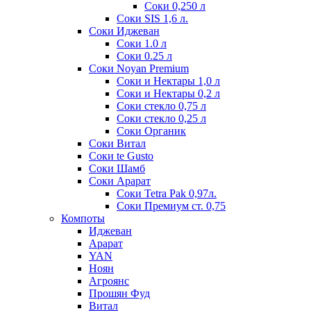
Соки 0,250 л
Соки SIS 1,6 л.
Соки Иджеван
Соки 1.0 л
Соки 0.25 л
Соки Noyan Premium
Соки и Нектары 1,0 л
Соки и Нектары 0,2 л
Соки стекло 0,75 л
Соки стекло 0,25 л
Соки Органик
Соки Витал
Соки te Gusto
Соки Шамб
Соки Арарат
Соки Tetra Pak 0,97л.
Соки Премиум ст. 0,75
Компоты
Иджеван
Арарат
YAN
Ноян
Агроянс
Прошян Фуд
Витал