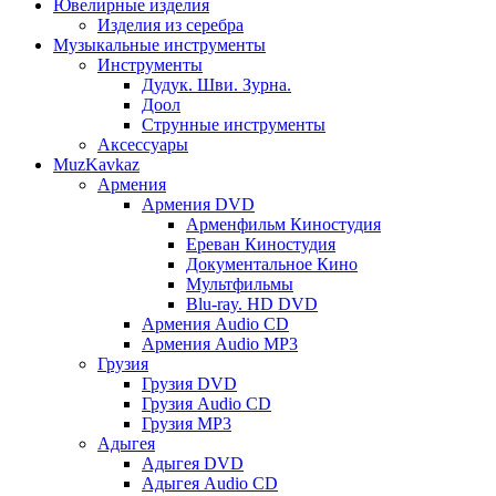
Ювелирные изделия
Изделия из серебра
Музыкальные инструменты
Инструменты
Дудук. Шви. Зурна.
Доол
Струнные инструменты
Аксессуары
MuzKavkaz
Армения
Армения DVD
Арменфильм Киностудия
Ереван Киностудия
Документальное Кино
Мультфильмы
Blu-ray. HD DVD
Армения Audio CD
Армения Audio MP3
Грузия
Грузия DVD
Грузия Audio CD
Грузия MP3
Адыгея
Адыгея DVD
Адыгея Audio CD