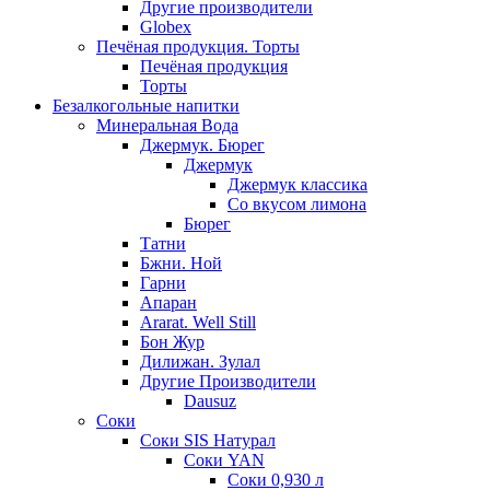
Другие производители
Globex
Печёная продукция. Торты
Печёная продукция
Торты
Безалкогольные напитки
Минеральная Вода
Джермук. Бюрег
Джермук
Джермук классика
Со вкусом лимона
Бюрег
Татни
Бжни. Ной
Гарни
Апаран
Ararat. Well Still
Бон Жур
Дилижан. Зулал
Другие Производители
Dausuz
Соки
Соки SIS Натурал
Соки YAN
Соки 0,930 л