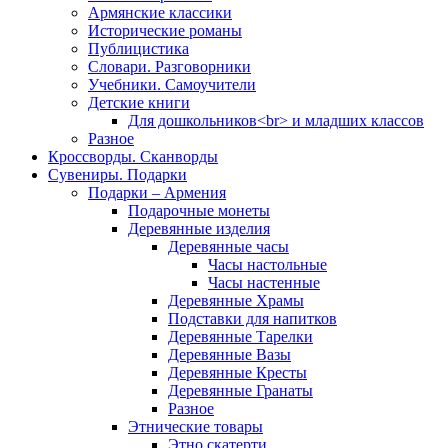
Армянские классики
Исторические романы
Публицистика
Словари. Разговорники
Учебники. Самоучители
Детские книги
Для дошкольников<br> и младших классов
Разное
Кроссворды. Сканворды
Сувениры. Подарки
Подарки – Армения
Подарочные монеты
Деревянные изделия
Деревянные часы
Часы настольные
Часы настенные
Деревянные Храмы
Подставки для напитков
Деревянные Тарелки
Деревянные Вазы
Деревянные Кресты
Деревянные Гранаты
Разное
Этнические товары
Этно скатерти