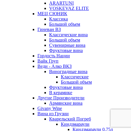
ARARTUNI
VOSKEVAZ ELITE
МЕЦ СЮНИК
Классика
Большой объем
Гиневан ВЗ
Классические вина
Большой объем
Сувенирные вина
Фруктовые вина
Гордость Нации
Вайк Груп
Веди - Алко ВКЗ
Виноградные вина
Классические
Большой объем
Фруктовые вина
В керамике
Другие Производители
Армянские вина
Givany Wine
Вина из Грузии
Кварельский Погреб
Киндзмараули
Киндзмараули 0,75л