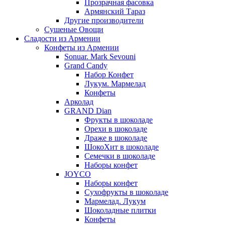
Прозрачная фасовка
Армянский Тараз
Другие производители
Сушеные Овощи
Сладости из Армении
Конфеты из Армении
Sonuar. Mark Sevouni
Grand Candy
Набор Конфет
Лукум. Мармелад
Конфеты
Арколад
GRAND Dian
Фрукты в шоколаде
Орехи в шоколаде
Драже в шоколаде
ШокоХит в шоколаде
Семечки в шоколаде
Наборы конфет
JOYCO
Наборы конфет
Сухофрукты в шоколаде
Мармелад. Лукум
Шоколадные плитки
Конфеты