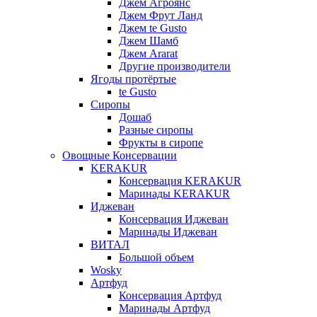
Джем Агроянс
Джем Фрут Ланд
Джем te Gusto
Джем Шамб
Джем Ararat
Другие производители
Ягоды протёртые
te Gusto
Сиропы
Дошаб
Разные сиропы
Фрукты в сиропе
Овощные Консервации
KERAKUR
Консервация KERAKUR
Маринады KERAKUR
Иджеван
Консервация Иджеван
Маринады Иджеван
ВИТАЛ
Большой объем
Wosky
Артфуд
Консервация Артфуд
Маринады Артфуд