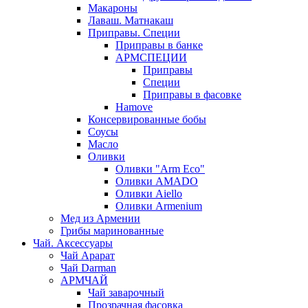
Макароны
Лаваш. Матнакаш
Приправы. Специи
Приправы в банке
АРМСПЕЦИИ
Приправы
Специи
Приправы в фасовке
Hamove
Консервированные бобы
Соусы
Масло
Оливки
Оливки "Arm Eco"
Оливки AMADO
Оливки Aiello
Оливки Armenium
Мед из Армении
Грибы маринованные
Чай. Аксессуары
Чай Арарат
Чай Darman
АРМЧАЙ
Чай заварочный
Прозрачная фасовка