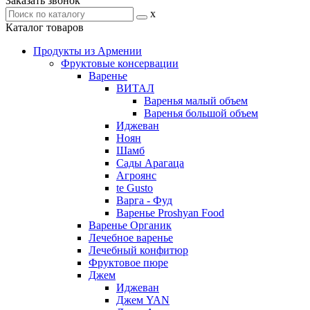
Заказать звонок
x
Каталог товаров
Продукты из Армении
Фруктовые консервации
Варенье
ВИТАЛ
Варенья малый объем
Варенья большой объем
Иджеван
Ноян
Шамб
Сады Арагаца
Агроянс
te Gusto
Варга - Фуд
Варенье Proshyan Food
Варенье Органик
Лечебное варенье
Лечебный конфитюр
Фруктовое пюре
Джем
Иджеван
Джем YAN