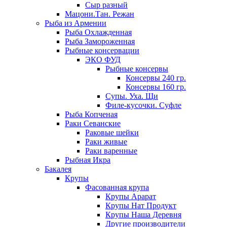
Сыр разный
Мацони.Тан. Режан
Рыба из Армении
Рыба Охлажденная
Рыба Замороженная
Рыбные консервации
ЭКО ФУД
Рыбные консервы
Консервы 240 гр.
Консервы 160 гр.
Супы. Уха. Щи
Филе-кусочки. Суфле
Рыба Копченая
Раки Севанские
Раковые шейки
Раки живые
Раки варенные
Рыбная Икра
Бакалея
Крупы
Фасованная крупа
Крупы Арарат
Крупы Нат Продукт
Крупы Наша Деревня
Другие производители