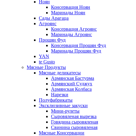
Ноян
Консервация Ноян
Маринады Ноян
Сады Арагаца
Агроянс
Консервация Агроянс
Маринады Агроянс
Прошян Фуд
Консервация Прошян Фуд
Маринады Прошян Фуд
YAN
te Gusto
Мясные Продукты
Мясные деликатесы
Армянская Бастурма
Армянский Суджух
Армянская Колбаса
Нарезки
Полуфабрикаты
Эксклюзивные закуски
Мини-рулеты
Сыровяленая вырезка
Говядина сыровяленая
Свинина сыровяленая
Мясные Консервации