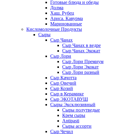
Готовые блюда и обеды
Долма
Хаш. Рубец
Ариса. Кавурма
Маринованные
Кисломолочные Продукты
Сыры
Сыр Чанах
Сыр Чанах в ведре
Сыр Чанах Экокат
Сыр Лори
Сыр Лори Премиум
Сыр Лори Экокат
Сыр Лори разный
Сыр Качотта
Сыр Овечий
Сыр Козий
Сыр в Керамике
Сыр ЭКОТАВУШ
Сыры Эксклюзивный
Сыры полутведые
Крем сыры
Antipasti
Сыры ассорти
Сыр Чечил