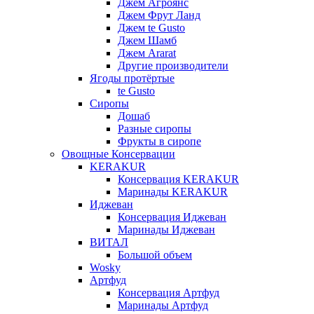
Джем Агроянс
Джем Фрут Ланд
Джем te Gusto
Джем Шамб
Джем Ararat
Другие производители
Ягоды протёртые
te Gusto
Сиропы
Дошаб
Разные сиропы
Фрукты в сиропе
Овощные Консервации
KERAKUR
Консервация KERAKUR
Маринады KERAKUR
Иджеван
Консервация Иджеван
Маринады Иджеван
ВИТАЛ
Большой объем
Wosky
Артфуд
Консервация Артфуд
Маринады Артфуд