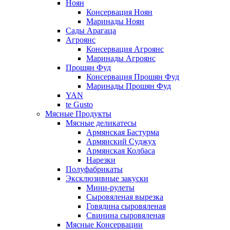
Ноян
Консервация Ноян
Маринады Ноян
Сады Арагаца
Агроянс
Консервация Агроянс
Маринады Агроянс
Прошян Фуд
Консервация Прошян Фуд
Маринады Прошян Фуд
YAN
te Gusto
Мясные Продукты
Мясные деликатесы
Армянская Бастурма
Армянский Суджух
Армянская Колбаса
Нарезки
Полуфабрикаты
Эксклюзивные закуски
Мини-рулеты
Сыровяленая вырезка
Говядина сыровяленая
Свинина сыровяленая
Мясные Консервации