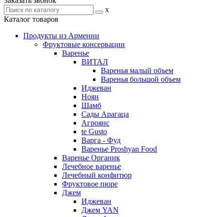
Заказать звонок
x
Каталог товаров
Продукты из Армении
Фруктовые консервации
Варенье
ВИТАЛ
Варенья малый объем
Варенья большой объем
Иджеван
Ноян
Шамб
Сады Арагаца
Агроянс
te Gusto
Варга - Фуд
Варенье Proshyan Food
Варенье Органик
Лечебное варенье
Лечебный конфитюр
Фруктовое пюре
Джем
Иджеван
Джем YAN