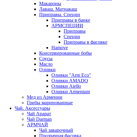
Макароны
Лаваш. Матнакаш
Приправы. Специи
Приправы в банке
АРМСПЕЦИИ
Приправы
Специи
Приправы в фасовке
Hamove
Консервированные бобы
Соусы
Масло
Оливки
Оливки "Arm Eco"
Оливки AMADO
Оливки Aiello
Оливки Armenium
Мед из Армении
Грибы маринованные
Чай. Аксессуары
Чай Арарат
Чай Darman
АРМЧАЙ
Чай заварочный
Прозрачная фасовка