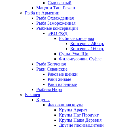
Сыр разный
Мацони.Тан. Режан
Рыба из Армении
Рыба Охлажденная
Рыба Замороженная
Рыбные консервации
ЭКО ФУД
Рыбные консервы
Консервы 240 гр.
Консервы 160 гр.
Супы. Уха. Щи
Филе-кусочки. Суфле
Рыба Копченая
Раки Севанские
Раковые шейки
Раки живые
Раки варенные
Рыбная Икра
Бакалея
Крупы
Фасованная крупа
Крупы Арарат
Крупы Нат Продукт
Крупы Наша Деревня
Другие производители