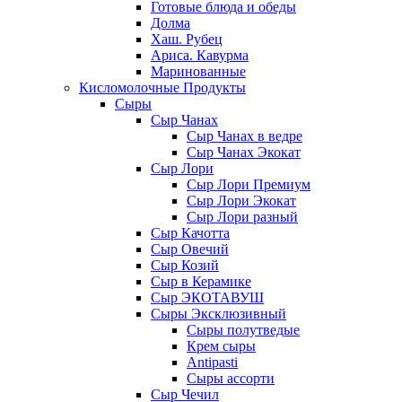
Готовые блюда и обеды
Долма
Хаш. Рубец
Ариса. Кавурма
Маринованные
Кисломолочные Продукты
Сыры
Сыр Чанах
Сыр Чанах в ведре
Сыр Чанах Экокат
Сыр Лори
Сыр Лори Премиум
Сыр Лори Экокат
Сыр Лори разный
Сыр Качотта
Сыр Овечий
Сыр Козий
Сыр в Керамике
Сыр ЭКОТАВУШ
Сыры Эксклюзивный
Сыры полутведые
Крем сыры
Antipasti
Сыры ассорти
Сыр Чечил