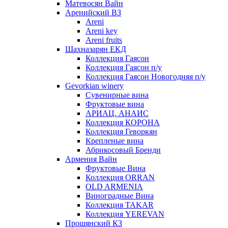
Матевосян Вайн
Аренийский ВЗ
Areni
Areni key
Areni fruits
Шахназарян ЕКД
Коллекция Гаясон
Коллекция Гаясон п/у
Коллекция Гаясон Новогодняя п/у
Gevorkian winery
Сувенирные вина
Фруктовые вина
АРИАЦ. АНАИС
Коллекция КОРОНА
Коллекция Геворкян
Крепленые вина
Абрикосовый Бренди
Армения Вайн
Фруктовые Вина
Коллекция ORRAN
OLD ARMENIA
Виноградные Вина
Коллекция TAKAR
Коллекция YEREVAN
Прошянский КЗ