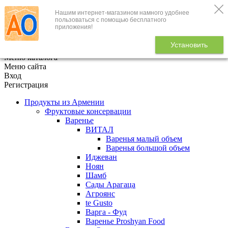
Нашим интернет-магазином намного удобнее
+7 (495) 646-888-1
пользоваться с помощью бесплатного
приложения!
В корзине
0
товаров
Установить
x
Меню каталога
Меню сайта
Вход
Регистрация
Продукты из Армении
Фруктовые консервации
Варенье
ВИТАЛ
Варенья малый объем
Варенья большой объем
Иджеван
Ноян
Шамб
Сады Арагаца
Агроянс
te Gusto
Варга - Фуд
Варенье Proshyan Food