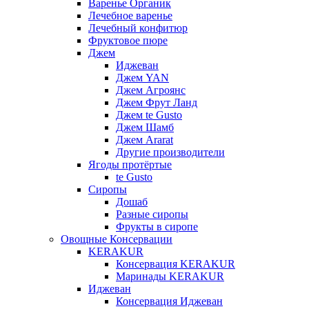
Варенье Органик
Лечебное варенье
Лечебный конфитюр
Фруктовое пюре
Джем
Иджеван
Джем YAN
Джем Агроянс
Джем Фрут Ланд
Джем te Gusto
Джем Шамб
Джем Ararat
Другие производители
Ягоды протёртые
te Gusto
Сиропы
Дошаб
Разные сиропы
Фрукты в сиропе
Овощные Консервации
KERAKUR
Консервация KERAKUR
Маринады KERAKUR
Иджеван
Консервация Иджеван