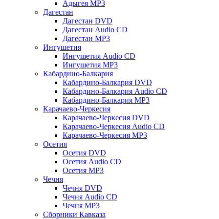
Адыгея MP3
Дагестан
Дагестан DVD
Дагестан Audio CD
Дагестан MP3
Ингушетия
Ингушетия Audio CD
Ингушетия MP3
Кабардино-Балкария
Кабардино-Балкария DVD
Кабардино-Балкария Audio CD
Кабардино-Балкария MP3
Карачаево-Черкесия
Карачаево-Черкесия DVD
Карачаево-Черкесия Audio CD
Карачаево-Черкесия MP3
Осетия
Осетия DVD
Осетия Audio CD
Осетия MP3
Чечня
Чечня DVD
Чечня Audio CD
Чечня MP3
Сборники Кавказа