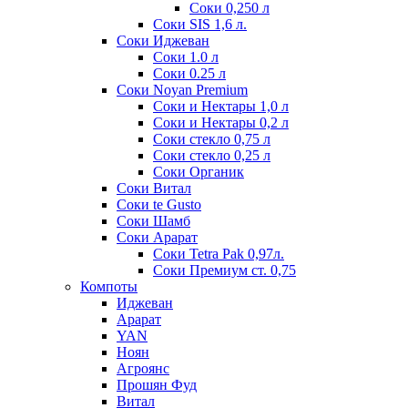
Соки 0,250 л
Соки SIS 1,6 л.
Соки Иджеван
Соки 1.0 л
Соки 0.25 л
Соки Noyan Premium
Соки и Нектары 1,0 л
Соки и Нектары 0,2 л
Соки стекло 0,75 л
Соки стекло 0,25 л
Соки Органик
Соки Витал
Соки te Gusto
Соки Шамб
Соки Арарат
Соки Tetra Pak 0,97л.
Соки Премиум ст. 0,75
Компоты
Иджеван
Арарат
YAN
Ноян
Агроянс
Прошян Фуд
Витал