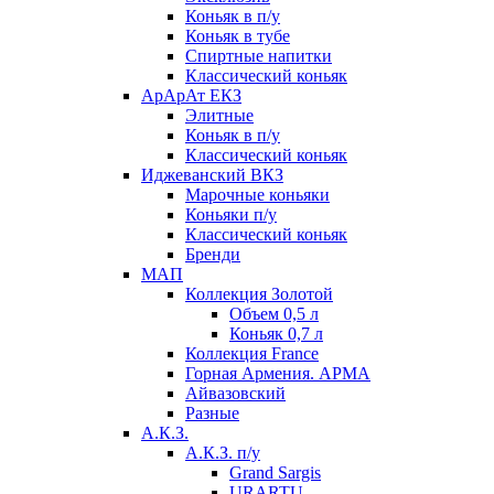
Коньяк в п/у
Коньяк в тубе
Спиртные напитки
Классический коньяк
АрАрАт ЕКЗ
Элитные
Коньяк в п/у
Классический коньяк
Иджеванский ВКЗ
Марочные коньяки
Коньяки п/у
Классический коньяк
Бренди
МАП
Коллекция Золотой
Объем 0,5 л
Коньяк 0,7 л
Коллекция France
Горная Армения. АРМА
Айвазовский
Разные
А.К.З.
А.К.З. п/у
Grand Sargis
URARTU