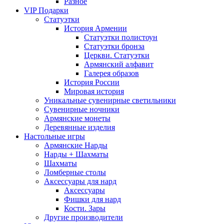
Разное
VIP Подарки
Статуэтки
История Армении
Статуэтки полистоун
Статуэтки бронза
Церкви. Статуэтки
Армянский алфавит
Галерея образов
История России
Мировая история
Уникальные сувенирные светильники
Сувенирные ночники
Армянские монеты
Деревянные изделия
Настольные игры
Армянские Нарды
Нарды + Шахматы
Шахматы
Ломберные столы
Аксессуары для нард
Аксессуары
Фишки для нард
Кости. Зары
Другие производители