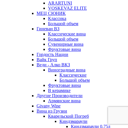
ARARTUNI
VOSKEVAZ ELITE
МЕЦ СЮНИК
Классика
Большой объем
Гиневан ВЗ
Классические вина
Большой объем
Сувенирные вина
Фруктовые вина
Гордость Нации
Вайк Груп
Веди - Алко ВКЗ
Виноградные вина
Классические
Большой объем
Фруктовые вина
В керамике
Другие Производители
Армянские вина
Givany Wine
Вина из Грузии
Кварельский Погреб
Киндзмараули
Киндзмараули 0,75л