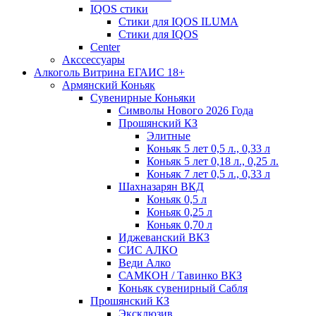
IQOS стики
Стики для IQOS ILUMA
Стики для IQOS
Сenter
Акссессуары
Алкоголь Витрина ЕГАИС 18+
Армянский Коньяк
Сувенирные Коньяки
Символы Нового 2026 Года
Прошянский КЗ
Элитные
Коньяк 5 лет 0,5 л., 0,33 л
Коньяк 5 лет 0,18 л., 0,25 л.
Коньяк 7 лет 0,5 л., 0,33 л
Шахназарян ВКД
Коньяк 0,5 л
Коньяк 0,25 л
Коньяк 0,70 л
Иджеванский ВКЗ
СИС АЛКО
Веди Алко
САМКОН / Тавинко ВКЗ
Коньяк сувенирный Сабля
Прошянский КЗ
Эксклюзив