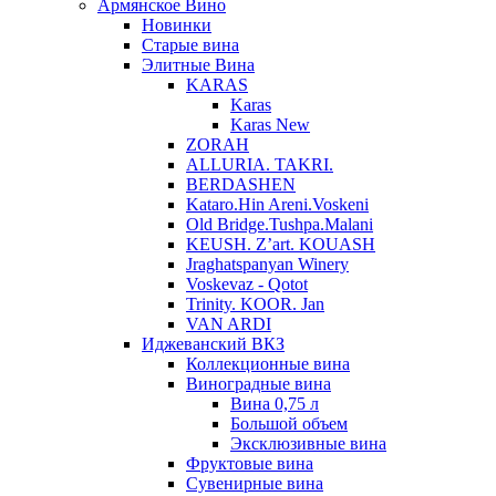
Армянское Вино
Новинки
Старые вина
Элитные Вина
KARAS
Karas
Karas New
ZORAH
ALLURIA. TAKRI.
BERDASHEN
Kataro.Hin Areni.Voskeni
Old Bridge.Tushpa.Malani
KEUSH. Z’art. KOUASH
Jraghatspanyan Winery
Voskevaz - Qotot
Trinity. KOOR. Jan
VAN ARDI
Иджеванский ВКЗ
Коллекционные вина
Виноградные вина
Вина 0,75 л
Большой объем
Эксклюзивные вина
Фруктовые вина
Cувенирные вина