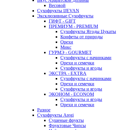
Вкус Араратской Долины
Весовой
Сухофрукты IJEVAN
Эксклюзивные Сухофрукты
ГИФТ - GIFT
ПРЕМИУМ - PREMIUM
Сухофрукты Ягоды Цукаты
Конфеты от природы
Орехи
Микс
ГУРМЭ - GOURMET
Сухофрукты с начинками
Орехи и семечки
Сухофрукты и ягоды
ЭКСТРА - EXTRA
Сухофрукты с начинками
Орехи и семечки
Сухофрукты и ягоды
ЭКОНОМ - ECONOM
Сухофрукты и ягоды
Орехи и семечки
Разное
Сухофрукты Aregi
Сушеные фрукты
Фруктовые Чипсы