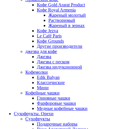
Кофе Gold Ararat Product
Кофе Royal Armenia
Жареный молотый
Растворимый
Жареный в зернах
Кофе Jezva
Le Café Paris
Кофе Grounds
Другие производители
джезва для кофе
Джезва
Джезва с песком
Джезва индукционной
Кофемолки
Edik Balyan
Классичиские
Мини
Кофейные чашки
Глиняные чашки
Фарфоровые чашки
Медные кофейные чашки
Сухофрукты. Орехи
Сухофрукты
Подарочные наборы