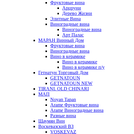
Фруктовые вина
Арцруни
Дерево Жизни
Элитные Вина
Виноградные вина
Виноградные вина
Арт Палас
МАРАН Винный Дом
Фруктовые вина
Виноградные вина
Вино в керамике
Вино в керамике
Вино в керамике п/у
Гетнатун Торговый Дом
GETNATOUN
GETNATOUN NEW
TIRANI. OLD CHINARI
МАП
Noyan Tapan
Arame Фруктовые вина
Arame Виноградные вина
Разные вина
Шаумян Вин
Воскевазский ВЗ
VOSKEVAZ