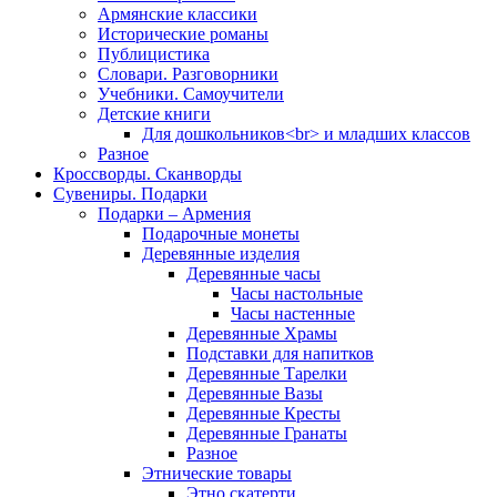
Армянские классики
Исторические романы
Публицистика
Словари. Разговорники
Учебники. Самоучители
Детские книги
Для дошкольников<br> и младших классов
Разное
Кроссворды. Сканворды
Сувениры. Подарки
Подарки – Армения
Подарочные монеты
Деревянные изделия
Деревянные часы
Часы настольные
Часы настенные
Деревянные Храмы
Подставки для напитков
Деревянные Тарелки
Деревянные Вазы
Деревянные Кресты
Деревянные Гранаты
Разное
Этнические товары
Этно скатерти