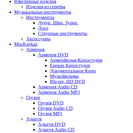
Ювелирные изделия
Изделия из серебра
Музыкальные инструменты
Инструменты
Дудук. Шви. Зурна.
Доол
Струнные инструменты
Аксессуары
MuzKavkaz
Армения
Армения DVD
Арменфильм Киностудия
Ереван Киностудия
Документальное Кино
Мультфильмы
Blu-ray. HD DVD
Армения Audio CD
Армения Audio MP3
Грузия
Грузия DVD
Грузия Audio CD
Грузия MP3
Адыгея
Адыгея DVD
Адыгея Audio CD