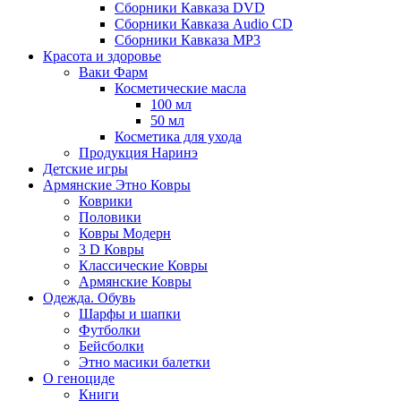
Сборники Кавказа DVD
Сборники Кавказа Audio CD
Сборники Кавказа MP3
Красота и здоровье
Ваки Фарм
Косметические масла
100 мл
50 мл
Косметика для ухода
Продукция Наринэ
Детские игры
Армянские Этно Ковры
Коврики
Половики
Ковры Модерн
3 D Ковры
Классические Ковры
Армянские Ковры
Одежда. Обувь
Шарфы и шапки
Футболки
Бейсболки
Этно масики балетки
О геноциде
Книги