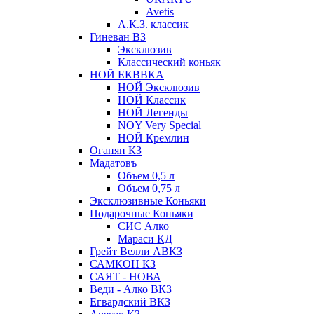
Avetis
А.К.З. классик
Гиневан ВЗ
Эксклюзив
Классический коньяк
НОЙ ЕКВВКА
НОЙ Эксклюзив
НОЙ Классик
НОЙ Легенды
NOY Very Speсial
НОЙ Кремлин
Оганян КЗ
Мадатовъ
Объем 0,5 л
Объем 0,75 л
Эксклюзивные Коньяки
Подарочные Коньяки
СИС Алко
Мараси КД
Грейт Велли АВКЗ
САМКОН КЗ
САЯТ - НОВА
Веди - Алко ВКЗ
Егвардский ВКЗ