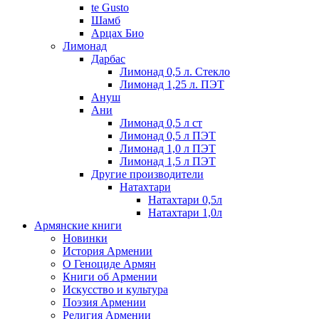
te Gusto
Шамб
Арцах Био
Лимонад
Дарбас
Лимонад 0,5 л. Стекло
Лимонад 1,25 л. ПЭТ
Ануш
Ани
Лимонад 0,5 л ст
Лимонад 0,5 л ПЭТ
Лимонад 1,0 л ПЭТ
Лимонад 1,5 л ПЭТ
Другие производители
Натахтари
Натахтари 0,5л
Натахтари 1,0л
Армянские книги
Новинки
История Армении
О Геноциде Армян
Книги об Армении
Иcкусство и культура
Поэзия Армении
Религия Армении