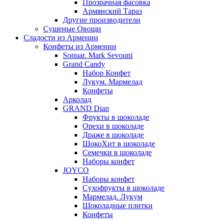
Прозрачная фасовка
Армянский Тараз
Другие производители
Сушеные Овощи
Сладости из Армении
Конфеты из Армении
Sonuar. Mark Sevouni
Grand Candy
Набор Конфет
Лукум. Мармелад
Конфеты
Арколад
GRAND Dian
Фрукты в шоколаде
Орехи в шоколаде
Драже в шоколаде
ШокоХит в шоколаде
Семечки в шоколаде
Наборы конфет
JOYCO
Наборы конфет
Сухофрукты в шоколаде
Мармелад. Лукум
Шоколадные плитки
Конфеты