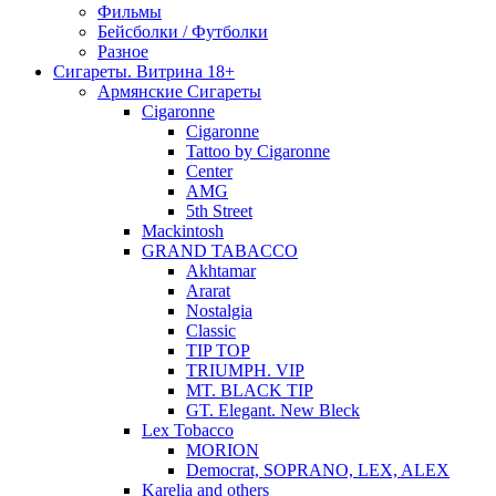
Фильмы
Бейсболки / Футболки
Разное
Сигареты. Витрина 18+
Армянские Сигареты
Cigaronne
Cigaronne
Tattoo by Cigaronne
Center
AMG
5th Street
Mackintosh
GRAND TABACCO
Akhtamar
Ararat
Nostalgia
Classic
TIP TOP
TRIUMPH. VIP
MT. BLACK TIP
GT. Elegant. New Bleck
Lex Tobacco
MORION
Democrat, SOPRANO, LEX, ALEX
Karelia and others