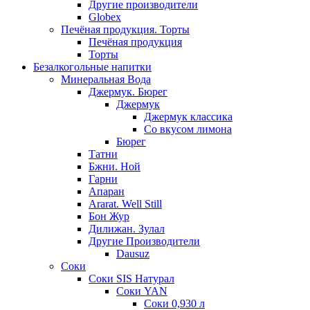
Другие производители
Globex
Печёная продукция. Торты
Печёная продукция
Торты
Безалкогольные напитки
Минеральная Вода
Джермук. Бюрег
Джермук
Джермук классика
Со вкусом лимона
Бюрег
Татни
Бжни. Ной
Гарни
Апаран
Ararat. Well Still
Бон Жур
Дилижан. Зулал
Другие Производители
Dausuz
Соки
Соки SIS Натурал
Соки YAN
Соки 0,930 л