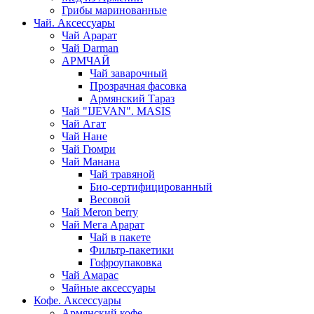
Грибы маринованные
Чай. Аксессуары
Чай Арарат
Чай Darman
АРМЧАЙ
Чай заварочный
Прозрачная фасовка
Армянский Тараз
Чай "IJEVAN". MASIS
Чай Агат
Чай Нане
Чай Гюмри
Чай Манана
Чай травяной
Био-сертифицированный
Весовой
Чай Meron berry
Чай Мега Арарат
Чай в пакете
Фильтр-пакетики
Гофроупаковка
Чай Амарас
Чайные аксессуары
Кофе. Аксессуары
Армянский кофе