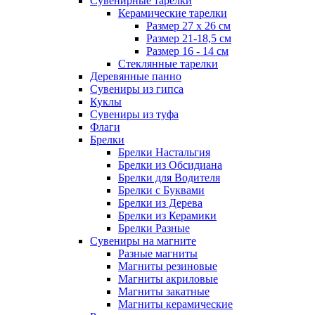
Сувенирные тарелки
Керамические тарелки
Размер 27 х 26 см
Размер 21-18,5 см
Размер 16 - 14 см
Стеклянные тарелки
Деревянные панно
Сувениры из гипса
Куклы
Сувениры из туфа
Флаги
Брелки
Брелки Настальгия
Брелки из Обсидиана
Брелки для Водителя
Брелки с Буквами
Брелки из Дерева
Брелки из Керамики
Брелки Разные
Сувениры на магните
Разные магниты
Магниты резиновые
Магниты акриловые
Магниты закатные
Магниты керамические