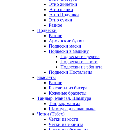
Этно жилетки
Этно шапки
Этно Подушки
Этно сумки
Разное
Подвески
Разное
Армянские буквы
Подвески маски
Подвески в машину
Подвески из дерева
Подвески из кости
Подвески из эбонита
Подвески Ностальгия
Браслеты
Разное
Браслеты из бисера
Кожаные браслеты
Тандыр, Мангал, Шампура
Тандыр, мангал
Шампура для шашлыка
Четки (Тзбех)
Четки из кости
Четки из эбонита
Четки из обсидиана