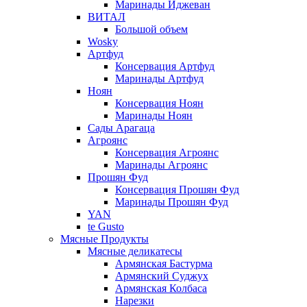
Маринады Иджеван
ВИТАЛ
Большой объем
Wosky
Артфуд
Консервация Артфуд
Маринады Артфуд
Ноян
Консервация Ноян
Маринады Ноян
Сады Арагаца
Агроянс
Консервация Агроянс
Маринады Агроянс
Прошян Фуд
Консервация Прошян Фуд
Маринады Прошян Фуд
YAN
te Gusto
Мясные Продукты
Мясные деликатесы
Армянская Бастурма
Армянский Суджух
Армянская Колбаса
Нарезки