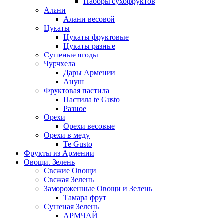
Наборы сухофруктов
Алани
Алани весовой
Цукаты
Цукаты фруктовые
Цукаты разные
Сушеные ягоды
Чурчхела
Дары Армении
Ануш
Фруктовая пастила
Пастила te Gusto
Разное
Орехи
Орехи весовые
Орехи в меду
Te Gusto
Фрукты из Армении
Овощи. Зелень
Свежие Овощи
Свежая Зелень
Замороженные Овощи и Зелень
Тамара фрут
Сушеная Зелень
АРМЧАЙ