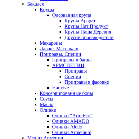
Бакалея
Крупы
Фасованная крупа
Крупы Арарат
Крупы Нат Продукт
Крупы Наша Деревня
Другие производители
Макароны
Лаваш. Матнакаш
Приправы. Специи
Приправы в банке
АРМСПЕЦИИ
Приправы
Специи
Приправы в фасовке
Hamove
Консервированные бобы
Соусы
Масло
Оливки
Оливки "Arm Eco"
Оливки AMADO
Оливки Aiello
Оливки Armenium
Мед из Армении