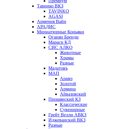
Премиум
Тавинко ВКЗ
TAVINKO
AGASI
Армения Вайн
АРАДИС
Миниатюрные Коньяки
Оганян Бренди
Мараси КД
СИС АЛКО
Животные
Храмы
Разные
Мадатовъ
МАП
Арамэ
Золотой
Армина
Айвазовский
Прошянский КЗ
Классические
Сувенирные
Грейт Велли АВКЗ
Иджеванский ВКЗ
Разные