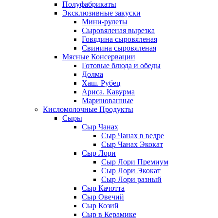
Полуфабрикаты
Эксклюзивные закуски
Мини-рулеты
Сыровяленая вырезка
Говядина сыровяленая
Свинина сыровяленая
Мясные Консервации
Готовые блюда и обеды
Долма
Хаш. Рубец
Ариса. Кавурма
Маринованные
Кисломолочные Продукты
Сыры
Сыр Чанах
Сыр Чанах в ведре
Сыр Чанах Экокат
Сыр Лори
Сыр Лори Премиум
Сыр Лори Экокат
Сыр Лори разный
Сыр Качотта
Сыр Овечий
Сыр Козий
Сыр в Керамике