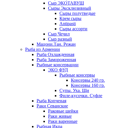
Сыр ЭКОТАВУШ
Сыры Эксклюзивный
Сыры полутведые
Крем сыры
Antipasti
Сыры ассорти
Сыр Чечил
Сыр разный
Мацони.Тан. Режан
Рыба из Армении
Рыба Охлажденная
Рыба Замороженная
Рыбные консервации
ЭКО ФУД
Рыбные консервы
Консервы 240 гр.
Консервы 160 гр.
Супы. Уха. Щи
Филе-кусочки. Суфле
Рыба Копченая
Раки Севанские
Раковые шейки
Раки живые
Раки варенные
Рыбная Икра