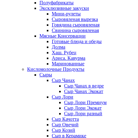
Полуфабрикаты
Эксклюзивные закуски
Мини-рулеты
Сыровяленая вырезка
Говядина сыровяленая
Свинина сыровяленая
Мясные Консервации
Готовые блюда и обеды
Долма
Хаш. Рубец
Ариса. Кавурма
Маринованные
Кисломолочные Продукты
Сыры
Сыр Чанах
Сыр Чанах в ведре
Сыр Чанах Экокат
Сыр Лори
Сыр Лори Премиум
Сыр Лори Экокат
Сыр Лори разный
Сыр Качотта
Сыр Овечий
Сыр Козий
Сыр в Керамике