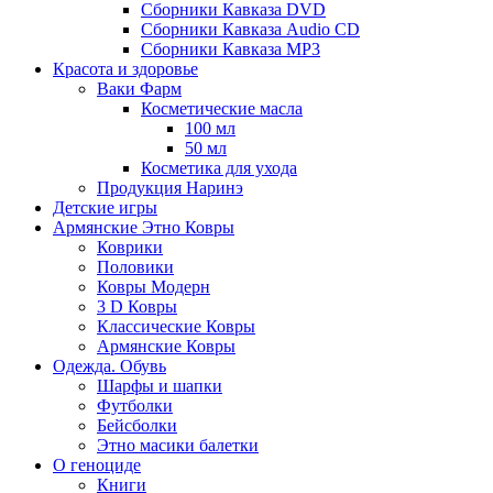
Сборники Кавказа DVD
Сборники Кавказа Audio CD
Сборники Кавказа MP3
Красота и здоровье
Ваки Фарм
Косметические масла
100 мл
50 мл
Косметика для ухода
Продукция Наринэ
Детские игры
Армянские Этно Ковры
Коврики
Половики
Ковры Модерн
3 D Ковры
Классические Ковры
Армянские Ковры
Одежда. Обувь
Шарфы и шапки
Футболки
Бейсболки
Этно масики балетки
О геноциде
Книги