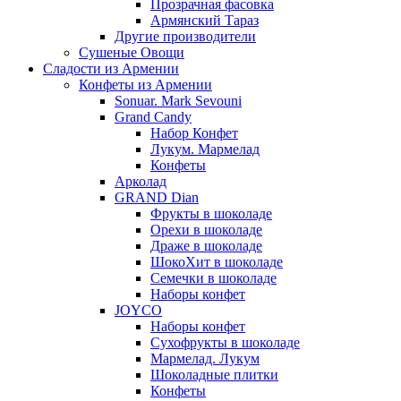
Прозрачная фасовка
Армянский Тараз
Другие производители
Сушеные Овощи
Сладости из Армении
Конфеты из Армении
Sonuar. Mark Sevouni
Grand Candy
Набор Конфет
Лукум. Мармелад
Конфеты
Арколад
GRAND Dian
Фрукты в шоколаде
Орехи в шоколаде
Драже в шоколаде
ШокоХит в шоколаде
Семечки в шоколаде
Наборы конфет
JOYCO
Наборы конфет
Сухофрукты в шоколаде
Мармелад. Лукум
Шоколадные плитки
Конфеты