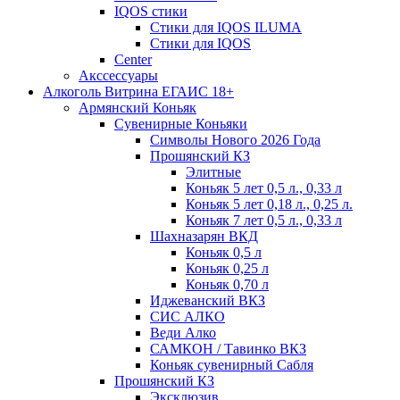
IQOS стики
Стики для IQOS ILUMA
Стики для IQOS
Сenter
Акссессуары
Алкоголь Витрина ЕГАИС 18+
Армянский Коньяк
Сувенирные Коньяки
Символы Нового 2026 Года
Прошянский КЗ
Элитные
Коньяк 5 лет 0,5 л., 0,33 л
Коньяк 5 лет 0,18 л., 0,25 л.
Коньяк 7 лет 0,5 л., 0,33 л
Шахназарян ВКД
Коньяк 0,5 л
Коньяк 0,25 л
Коньяк 0,70 л
Иджеванский ВКЗ
СИС АЛКО
Веди Алко
САМКОН / Тавинко ВКЗ
Коньяк сувенирный Сабля
Прошянский КЗ
Эксклюзив