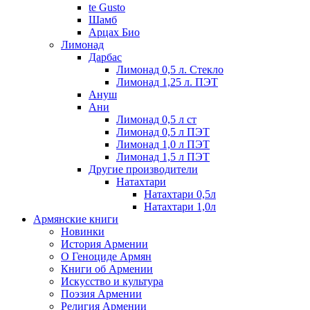
te Gusto
Шамб
Арцах Био
Лимонад
Дарбас
Лимонад 0,5 л. Стекло
Лимонад 1,25 л. ПЭТ
Ануш
Ани
Лимонад 0,5 л ст
Лимонад 0,5 л ПЭТ
Лимонад 1,0 л ПЭТ
Лимонад 1,5 л ПЭТ
Другие производители
Натахтари
Натахтари 0,5л
Натахтари 1,0л
Армянские книги
Новинки
История Армении
О Геноциде Армян
Книги об Армении
Иcкусство и культура
Поэзия Армении
Религия Армении