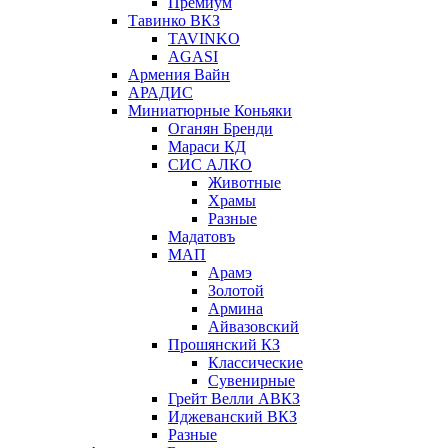
Премиум
Тавинко ВКЗ
TAVINKO
AGASI
Армения Вайн
АРАДИС
Миниатюрные Коньяки
Оганян Бренди
Мараси КД
СИС АЛКО
Животные
Храмы
Разные
Мадатовъ
МАП
Арамэ
Золотой
Армина
Айвазовский
Прошянский КЗ
Классические
Сувенирные
Грейт Велли АВКЗ
Иджеванский ВКЗ
Разные