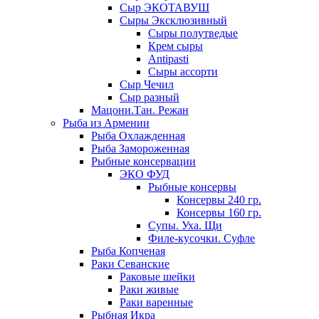
Сыр ЭКОТАВУШ
Сыры Эксклюзивный
Сыры полутведые
Крем сыры
Antipasti
Сыры ассорти
Сыр Чечил
Сыр разный
Мацони.Тан. Режан
Рыба из Армении
Рыба Охлажденная
Рыба Замороженная
Рыбные консервации
ЭКО ФУД
Рыбные консервы
Консервы 240 гр.
Консервы 160 гр.
Супы. Уха. Щи
Филе-кусочки. Суфле
Рыба Копченая
Раки Севанские
Раковые шейки
Раки живые
Раки варенные
Рыбная Икра