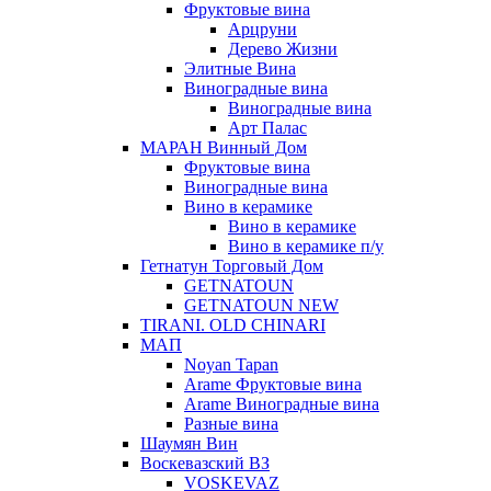
Фруктовые вина
Арцруни
Дерево Жизни
Элитные Вина
Виноградные вина
Виноградные вина
Арт Палас
МАРАН Винный Дом
Фруктовые вина
Виноградные вина
Вино в керамике
Вино в керамике
Вино в керамике п/у
Гетнатун Торговый Дом
GETNATOUN
GETNATOUN NEW
TIRANI. OLD CHINARI
МАП
Noyan Tapan
Arame Фруктовые вина
Arame Виноградные вина
Разные вина
Шаумян Вин
Воскевазский ВЗ
VOSKEVAZ