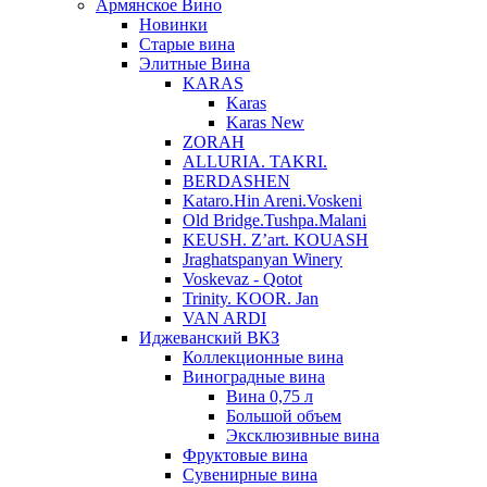
Армянское Вино
Новинки
Старые вина
Элитные Вина
KARAS
Karas
Karas New
ZORAH
ALLURIA. TAKRI.
BERDASHEN
Kataro.Hin Areni.Voskeni
Old Bridge.Tushpa.Malani
KEUSH. Z’art. KOUASH
Jraghatspanyan Winery
Voskevaz - Qotot
Trinity. KOOR. Jan
VAN ARDI
Иджеванский ВКЗ
Коллекционные вина
Виноградные вина
Вина 0,75 л
Большой объем
Эксклюзивные вина
Фруктовые вина
Cувенирные вина