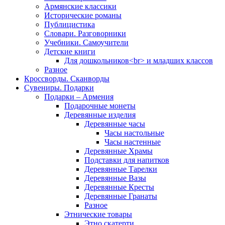
Армянские классики
Исторические романы
Публицистика
Словари. Разговорники
Учебники. Самоучители
Детские книги
Для дошкольников<br> и младших классов
Разное
Кроссворды. Сканворды
Сувениры. Подарки
Подарки – Армения
Подарочные монеты
Деревянные изделия
Деревянные часы
Часы настольные
Часы настенные
Деревянные Храмы
Подставки для напитков
Деревянные Тарелки
Деревянные Вазы
Деревянные Кресты
Деревянные Гранаты
Разное
Этнические товары
Этно скатерти