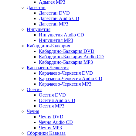
Адыгея MP3
Дагестан
Дагестан DVD
Дагестан Audio CD
Дагестан MP3
Ингушетия
Ингушетия Audio CD
Ингушетия MP3
Кабардино-Балкария
Кабардино-Балкария DVD
Кабардино-Балкария Audio CD
Кабардино-Балкария MP3
Карачаево-Черкесия
Карачаево-Черкесия DVD
Карачаево-Черкесия Audio CD
Карачаево-Черкесия MP3
Осетия
Осетия DVD
Осетия Audio CD
Осетия MP3
Чечня
Чечня DVD
Чечня Audio CD
Чечня MP3
Сборники Кавказа