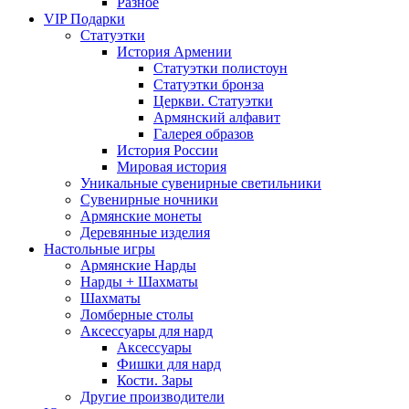
Разное
VIP Подарки
Статуэтки
История Армении
Статуэтки полистоун
Статуэтки бронза
Церкви. Статуэтки
Армянский алфавит
Галерея образов
История России
Мировая история
Уникальные сувенирные светильники
Сувенирные ночники
Армянские монеты
Деревянные изделия
Настольные игры
Армянские Нарды
Нарды + Шахматы
Шахматы
Ломберные столы
Аксессуары для нард
Аксессуары
Фишки для нард
Кости. Зары
Другие производители