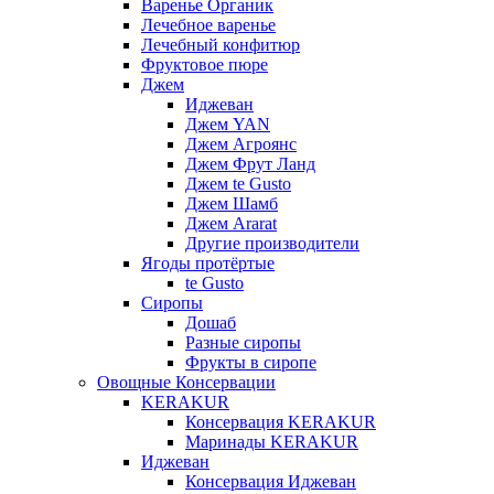
Варенье Органик
Лечебное варенье
Лечебный конфитюр
Фруктовое пюре
Джем
Иджеван
Джем YAN
Джем Агроянс
Джем Фрут Ланд
Джем te Gusto
Джем Шамб
Джем Ararat
Другие производители
Ягоды протёртые
te Gusto
Сиропы
Дошаб
Разные сиропы
Фрукты в сиропе
Овощные Консервации
KERAKUR
Консервация KERAKUR
Маринады KERAKUR
Иджеван
Консервация Иджеван