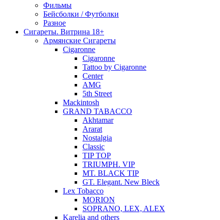
Фильмы
Бейсболки / Футболки
Разное
Сигареты. Витрина 18+
Армянские Сигареты
Cigaronne
Cigaronne
Tattoo by Cigaronne
Center
AMG
5th Street
Mackintosh
GRAND TABACCO
Akhtamar
Ararat
Nostalgia
Classic
TIP TOP
TRIUMPH. VIP
MT. BLACK TIP
GT. Elegant. New Bleck
Lex Tobacco
MORION
SOPRANO, LEX, ALEX
Karelia and others