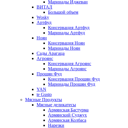
Маринады Иджеван
ВИТАЛ
Большой объем
Wosky
Артфуд
Консервация Артфуд
Маринады Артфуд
Ноян
Консервация Ноян
Маринады Ноян
Сады Арагаца
Агроянс
Консервация Агроянс
Маринады Агроянс
Прошян Фуд
Консервация Прошян Фуд
Маринады Прошян Фуд
YAN
te Gusto
Мясные Продукты
Мясные деликатесы
Армянская Бастурма
Армянский Суджух
Армянская Колбаса
Нарезки