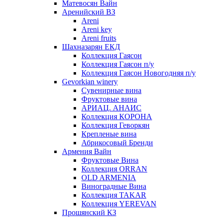
Матевосян Вайн
Аренийский ВЗ
Areni
Areni key
Areni fruits
Шахназарян ЕКД
Коллекция Гаясон
Коллекция Гаясон п/у
Коллекция Гаясон Новогодняя п/у
Gevorkian winery
Сувенирные вина
Фруктовые вина
АРИАЦ. АНАИС
Коллекция КОРОНА
Коллекция Геворкян
Крепленые вина
Абрикосовый Бренди
Армения Вайн
Фруктовые Вина
Коллекция ORRAN
OLD ARMENIA
Виноградные Вина
Коллекция TAKAR
Коллекция YEREVAN
Прошянский КЗ