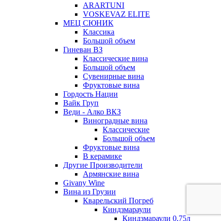
ARARTUNI
VOSKEVAZ ELITE
МЕЦ СЮНИК
Классика
Большой объем
Гиневан ВЗ
Классические вина
Большой объем
Сувенирные вина
Фруктовые вина
Гордость Нации
Вайк Груп
Веди - Алко ВКЗ
Виноградные вина
Классические
Большой объем
Фруктовые вина
В керамике
Другие Производители
Армянские вина
Givany Wine
Вина из Грузии
Кварельский Погреб
Киндзмараули
Киндзмараули 0,75л