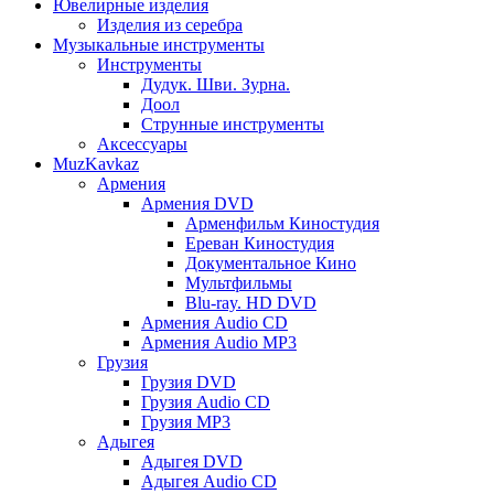
Ювелирные изделия
Изделия из серебра
Музыкальные инструменты
Инструменты
Дудук. Шви. Зурна.
Доол
Струнные инструменты
Аксессуары
MuzKavkaz
Армения
Армения DVD
Арменфильм Киностудия
Ереван Киностудия
Документальное Кино
Мультфильмы
Blu-ray. HD DVD
Армения Audio CD
Армения Audio MP3
Грузия
Грузия DVD
Грузия Audio CD
Грузия MP3
Адыгея
Адыгея DVD
Адыгея Audio CD