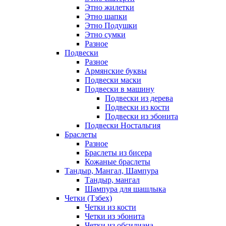
Этно жилетки
Этно шапки
Этно Подушки
Этно сумки
Разное
Подвески
Разное
Армянские буквы
Подвески маски
Подвески в машину
Подвески из дерева
Подвески из кости
Подвески из эбонита
Подвески Ностальгия
Браслеты
Разное
Браслеты из бисера
Кожаные браслеты
Тандыр, Мангал, Шампура
Тандыр, мангал
Шампура для шашлыка
Четки (Тзбех)
Четки из кости
Четки из эбонита
Четки из обсидиана