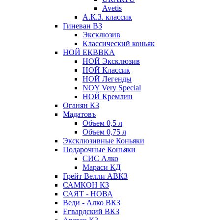
Avetis
А.К.З. классик
Гиневан ВЗ
Эксклюзив
Классический коньяк
НОЙ ЕКВВКА
НОЙ Эксклюзив
НОЙ Классик
НОЙ Легенды
NOY Very Speсial
НОЙ Кремлин
Оганян КЗ
Мадатовъ
Объем 0,5 л
Объем 0,75 л
Эксклюзивные Коньяки
Подарочные Коньяки
СИС Алко
Мараси КД
Грейт Велли АВКЗ
САМКОН КЗ
САЯТ - НОВА
Веди - Алко ВКЗ
Егвардский ВКЗ