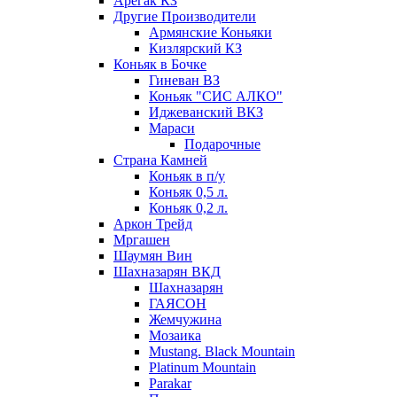
Арегак КЗ
Другие Производители
Армянские Коньяки
Кизлярский КЗ
Коньяк в Бочке
Гиневан ВЗ
Коньяк "СИС АЛКО"
Иджеванский ВКЗ
Мараси
Подарочные
Страна Камней
Коньяк в п/у
Коньяк 0,5 л.
Коньяк 0,2 л.
Аркон Трейд
Мргашен
Шаумян Вин
Шахназарян ВКД
Шахназарян
ГАЯСОН
Жемчужина
Мозаика
Mustang. Black Mountain
Platinum Mountain
Parakar