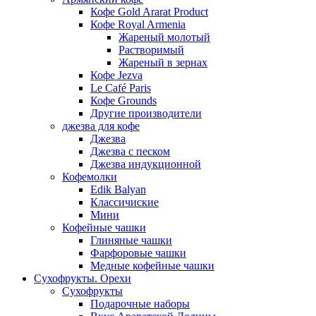
Кофе Gold Ararat Product
Кофе Royal Armenia
Жареный молотый
Растворимый
Жареный в зернах
Кофе Jezva
Le Café Paris
Кофе Grounds
Другие производители
джезва для кофе
Джезва
Джезва с песком
Джезва индукционной
Кофемолки
Edik Balyan
Классичиские
Мини
Кофейные чашки
Глиняные чашки
Фарфоровые чашки
Медные кофейные чашки
Сухофрукты. Орехи
Сухофрукты
Подарочные наборы