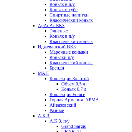
Коньяк в п/у
Коньяк в тубе
Спиртные напитки
Классический коньяк
АрАрАт ЕКЗ
Элитные
Коньяк в п/у
Классический коньяк
Иджеванский ВКЗ
Марочные коньяки
Коньяки п/у
Классический коньяк
Бренди
МАП
Коллекция Золотой
Объем 0,5 л
Коньяк 0,7 л
Коллекция France
Горная Армения. АРМА
Айвазовский
Разные
А.К.З.
А.К.З. п/у
Grand Sargis
URARTU