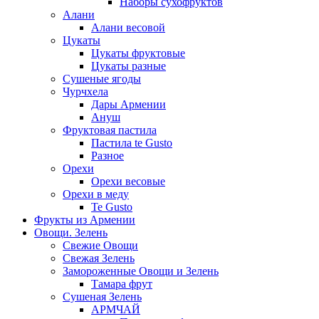
Наборы сухофруктов
Алани
Алани весовой
Цукаты
Цукаты фруктовые
Цукаты разные
Сушеные ягоды
Чурчхела
Дары Армении
Ануш
Фруктовая пастила
Пастила te Gusto
Разное
Орехи
Орехи весовые
Орехи в меду
Te Gusto
Фрукты из Армении
Овощи. Зелень
Свежие Овощи
Свежая Зелень
Замороженные Овощи и Зелень
Тамара фрут
Сушеная Зелень
АРМЧАЙ