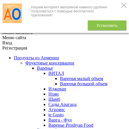
Нашим интернет-магазином намного удобнее
+7 (495) 646-888-1
пользоваться с помощью бесплатного
приложения!
В корзине
0
товаров
Установить
x
Меню каталога
Меню сайта
Вход
Регистрация
Продукты из Армении
Фруктовые консервации
Варенье
ВИТАЛ
Варенья малый объем
Варенья большой объем
Иджеван
Ноян
Шамб
Сады Арагаца
Агроянс
te Gusto
Варга - Фуд
Варенье Proshyan Food