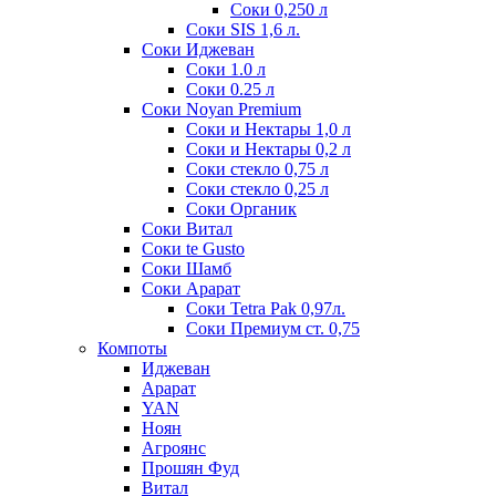
Соки 0,250 л
Соки SIS 1,6 л.
Соки Иджеван
Соки 1.0 л
Соки 0.25 л
Соки Noyan Premium
Соки и Нектары 1,0 л
Соки и Нектары 0,2 л
Соки стекло 0,75 л
Соки стекло 0,25 л
Соки Органик
Соки Витал
Соки te Gusto
Соки Шамб
Соки Арарат
Соки Tetra Pak 0,97л.
Соки Премиум ст. 0,75
Компоты
Иджеван
Арарат
YAN
Ноян
Агроянс
Прошян Фуд
Витал