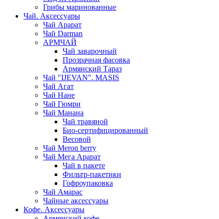
Грибы маринованные
Чай. Аксессуары
Чай Арарат
Чай Darman
АРМЧАЙ
Чай заварочный
Прозрачная фасовка
Армянский Тараз
Чай "IJEVAN". MASIS
Чай Агат
Чай Нане
Чай Гюмри
Чай Манана
Чай травяной
Био-сертифицированный
Весовой
Чай Meron berry
Чай Мега Арарат
Чай в пакете
Фильтр-пакетики
Гофроупаковка
Чай Амарас
Чайные аксессуары
Кофе. Аксессуары
Армянский кофе