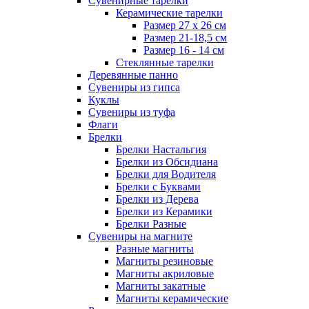
Сувенирные тарелки
Керамические тарелки
Размер 27 х 26 см
Размер 21-18,5 см
Размер 16 - 14 см
Стеклянные тарелки
Деревянные панно
Сувениры из гипса
Куклы
Сувениры из туфа
Флаги
Брелки
Брелки Настальгия
Брелки из Обсидиана
Брелки для Водителя
Брелки с Буквами
Брелки из Дерева
Брелки из Керамики
Брелки Разные
Сувениры на магните
Разные магниты
Магниты резиновые
Магниты акриловые
Магниты закатные
Магниты керамические