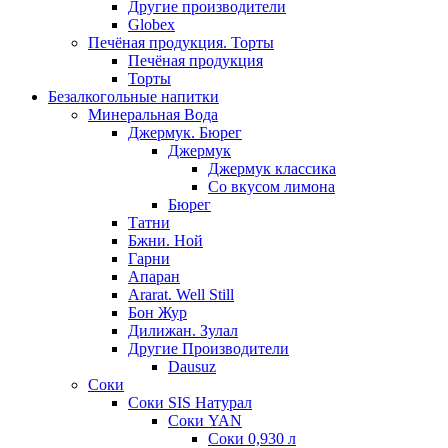
Другие производители
Globex
Печёная продукция. Торты
Печёная продукция
Торты
Безалкогольные напитки
Минеральная Вода
Джермук. Бюрег
Джермук
Джермук классика
Со вкусом лимона
Бюрег
Татни
Бжни. Ной
Гарни
Апаран
Ararat. Well Still
Бон Жур
Дилижан. Зулал
Другие Производители
Dausuz
Соки
Соки SIS Натурал
Соки YAN
Соки 0,930 л