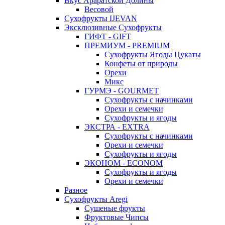
Вкус Араратской Долины
Весовой
Сухофрукты IJEVAN
Эксклюзивные Сухофрукты
ГИФТ - GIFT
ПРЕМИУМ - PREMIUM
Сухофрукты Ягоды Цукаты
Конфеты от природы
Орехи
Микс
ГУРМЭ - GOURMET
Сухофрукты с начинками
Орехи и семечки
Сухофрукты и ягоды
ЭКСТРА - EXTRA
Сухофрукты с начинками
Орехи и семечки
Сухофрукты и ягоды
ЭКОНОМ - ECONOM
Сухофрукты и ягоды
Орехи и семечки
Разное
Сухофрукты Aregi
Сушеные фрукты
Фруктовые Чипсы