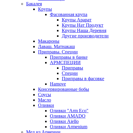
Бакалея
Крупы
Фасованная крупа
Крупы Арарат
Крупы Нат Продукт
Крупы Наша Деревня
Другие производители
Макароны
Лаваш. Матнакаш
Приправы. Специи
Приправы в банке
АРМСПЕЦИИ
Приправы
Специи
Приправы в фасовке
Hamove
Консервированные бобы
Соусы
Масло
Оливки
Оливки "Arm Eco"
Оливки AMADO
Оливки Aiello
Оливки Armenium
Мед из Армении