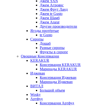
Джем YAN
Джем Агроянс
Джем Фрут Ланд
Джем te Gusto
Джем Шамб
Джем Ararat
Другие производители
Ягоды протёртые
te Gusto
Сиропы
Дошаб
Разные сиропы
Фрукты в сиропе
Овощные Консервации
KERAKUR
Консервация KERAKUR
Маринады KERAKUR
Иджеван
Консервация Иджеван
Маринады Иджеван
ВИТАЛ
Большой объем
Wosky
Артфуд
Консервация Артфуд