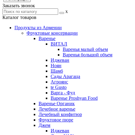
Заказать звонок
x
Каталог товаров
Продукты из Армении
Фруктовые консервации
Варенье
ВИТАЛ
Варенья малый объем
Варенья большой объем
Иджеван
Ноян
Шамб
Сады Арагаца
Агроянс
te Gusto
Варга - Фуд
Варенье Proshyan Food
Варенье Органик
Лечебное варенье
Лечебный конфитюр
Фруктовое пюре
Джем
Иджеван