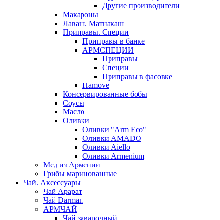
Другие производители
Макароны
Лаваш. Матнакаш
Приправы. Специи
Приправы в банке
АРМСПЕЦИИ
Приправы
Специи
Приправы в фасовке
Hamove
Консервированные бобы
Соусы
Масло
Оливки
Оливки "Arm Eco"
Оливки AMADO
Оливки Aiello
Оливки Armenium
Мед из Армении
Грибы маринованные
Чай. Аксессуары
Чай Арарат
Чай Darman
АРМЧАЙ
Чай заварочный