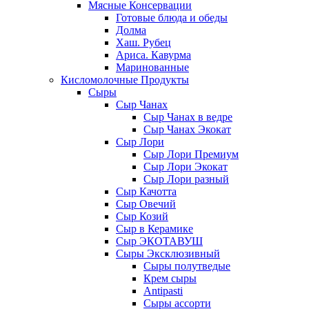
Мясные Консервации
Готовые блюда и обеды
Долма
Хаш. Рубец
Ариса. Кавурма
Маринованные
Кисломолочные Продукты
Сыры
Сыр Чанах
Сыр Чанах в ведре
Сыр Чанах Экокат
Сыр Лори
Сыр Лори Премиум
Сыр Лори Экокат
Сыр Лори разный
Сыр Качотта
Сыр Овечий
Сыр Козий
Сыр в Керамике
Сыр ЭКОТАВУШ
Сыры Эксклюзивный
Сыры полутведые
Крем сыры
Antipasti
Сыры ассорти