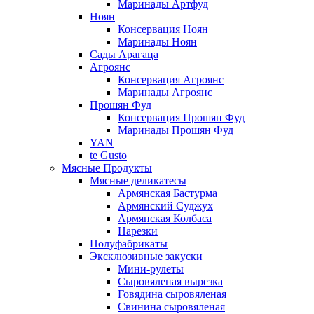
Маринады Артфуд
Ноян
Консервация Ноян
Маринады Ноян
Сады Арагаца
Агроянс
Консервация Агроянс
Маринады Агроянс
Прошян Фуд
Консервация Прошян Фуд
Маринады Прошян Фуд
YAN
te Gusto
Мясные Продукты
Мясные деликатесы
Армянская Бастурма
Армянский Суджух
Армянская Колбаса
Нарезки
Полуфабрикаты
Эксклюзивные закуски
Мини-рулеты
Сыровяленая вырезка
Говядина сыровяленая
Свинина сыровяленая