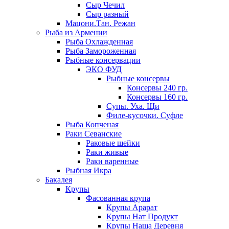
Сыр Чечил
Сыр разный
Мацони.Тан. Режан
Рыба из Армении
Рыба Охлажденная
Рыба Замороженная
Рыбные консервации
ЭКО ФУД
Рыбные консервы
Консервы 240 гр.
Консервы 160 гр.
Супы. Уха. Щи
Филе-кусочки. Суфле
Рыба Копченая
Раки Севанские
Раковые шейки
Раки живые
Раки варенные
Рыбная Икра
Бакалея
Крупы
Фасованная крупа
Крупы Арарат
Крупы Нат Продукт
Крупы Наша Деревня