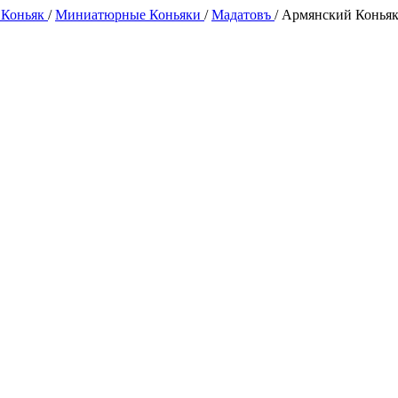
 Коньяк
/
Миниатюрные Коньяки
/
Мадатовъ
/
Армянский Коньяк 