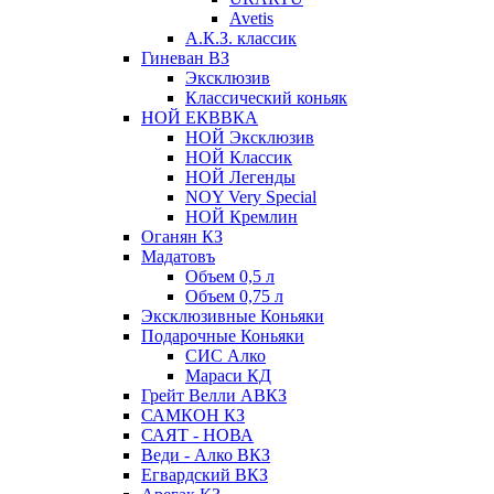
Avetis
А.К.З. классик
Гиневан ВЗ
Эксклюзив
Классический коньяк
НОЙ ЕКВВКА
НОЙ Эксклюзив
НОЙ Классик
НОЙ Легенды
NOY Very Speсial
НОЙ Кремлин
Оганян КЗ
Мадатовъ
Объем 0,5 л
Объем 0,75 л
Эксклюзивные Коньяки
Подарочные Коньяки
СИС Алко
Мараси КД
Грейт Велли АВКЗ
САМКОН КЗ
САЯТ - НОВА
Веди - Алко ВКЗ
Егвардский ВКЗ