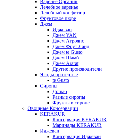
Варенье Органик
Лечебное варенье
Лечебный конфитюр
Фруктовое пюре
Джем
Иджеван
Джем YAN
Джем Агроянс
Джем Фрут Ланд
Джем te Gusto
Джем Шамб
Джем Ararat
Другие производители
Ягоды протёртые
te Gusto
Сиропы
Дошаб
Разные сиропы
Фрукты в сиропе
Овощные Консервации
KERAKUR
Консервация KERAKUR
Маринады KERAKUR
Иджеван
Консервация Иджеван