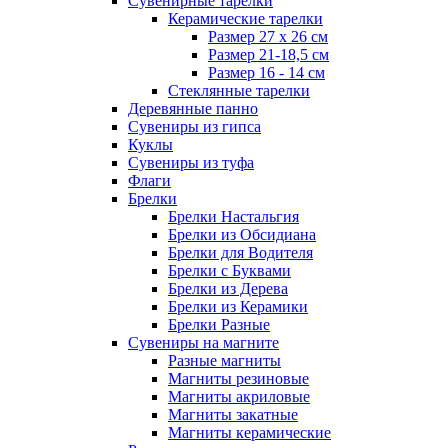
Сувенирные тарелки
Керамические тарелки
Размер 27 х 26 см
Размер 21-18,5 см
Размер 16 - 14 см
Стеклянные тарелки
Деревянные панно
Сувениры из гипса
Куклы
Сувениры из туфа
Флаги
Брелки
Брелки Настальгия
Брелки из Обсидиана
Брелки для Водителя
Брелки с Буквами
Брелки из Дерева
Брелки из Керамики
Брелки Разные
Сувениры на магните
Разные магниты
Магниты резиновые
Магниты акриловые
Магниты закатные
Магниты керамические