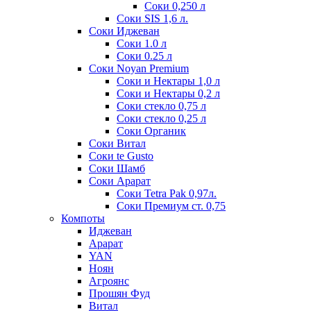
Соки 0,250 л
Соки SIS 1,6 л.
Соки Иджеван
Соки 1.0 л
Соки 0.25 л
Соки Noyan Premium
Соки и Нектары 1,0 л
Соки и Нектары 0,2 л
Соки стекло 0,75 л
Соки стекло 0,25 л
Соки Органик
Соки Витал
Соки te Gusto
Соки Шамб
Соки Арарат
Соки Tetra Pak 0,97л.
Соки Премиум ст. 0,75
Компоты
Иджеван
Арарат
YAN
Ноян
Агроянс
Прошян Фуд
Витал