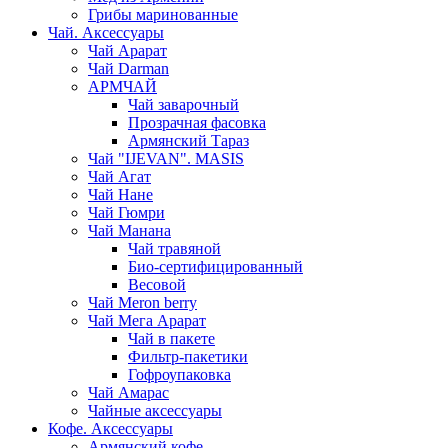
Грибы маринованные
Чай. Аксессуары
Чай Арарат
Чай Darman
АРМЧАЙ
Чай заварочный
Прозрачная фасовка
Армянский Тараз
Чай "IJEVAN". MASIS
Чай Агат
Чай Нане
Чай Гюмри
Чай Манана
Чай травяной
Био-сертифицированный
Весовой
Чай Meron berry
Чай Мега Арарат
Чай в пакете
Фильтр-пакетики
Гофроупаковка
Чай Амарас
Чайные аксессуары
Кофе. Аксессуары
Армянский кофе