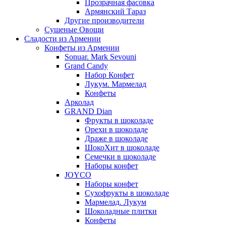
Прозрачная фасовка
Армянский Тараз
Другие производители
Сушеные Овощи
Сладости из Армении
Конфеты из Армении
Sonuar. Mark Sevouni
Grand Candy
Набор Конфет
Лукум. Мармелад
Конфеты
Арколад
GRAND Dian
Фрукты в шоколаде
Орехи в шоколаде
Драже в шоколаде
ШокоХит в шоколаде
Семечки в шоколаде
Наборы конфет
JOYCO
Наборы конфет
Сухофрукты в шоколаде
Мармелад. Лукум
Шоколадные плитки
Конфеты