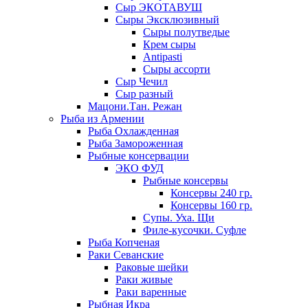
Сыр ЭКОТАВУШ
Сыры Эксклюзивный
Сыры полутведые
Крем сыры
Antipasti
Сыры ассорти
Сыр Чечил
Сыр разный
Мацони.Тан. Режан
Рыба из Армении
Рыба Охлажденная
Рыба Замороженная
Рыбные консервации
ЭКО ФУД
Рыбные консервы
Консервы 240 гр.
Консервы 160 гр.
Супы. Уха. Щи
Филе-кусочки. Суфле
Рыба Копченая
Раки Севанские
Раковые шейки
Раки живые
Раки варенные
Рыбная Икра