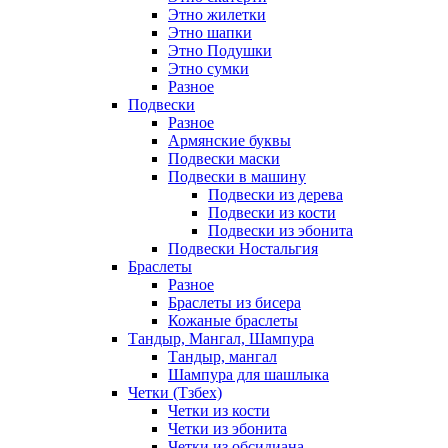
Этно жилетки
Этно шапки
Этно Подушки
Этно сумки
Разное
Подвески
Разное
Армянские буквы
Подвески маски
Подвески в машину
Подвески из дерева
Подвески из кости
Подвески из эбонита
Подвески Ностальгия
Браслеты
Разное
Браслеты из бисера
Кожаные браслеты
Тандыр, Мангал, Шампура
Тандыр, мангал
Шампура для шашлыка
Четки (Тзбех)
Четки из кости
Четки из эбонита
Четки из обсидиана