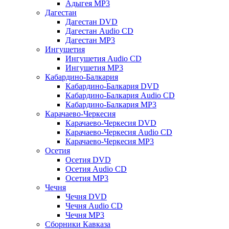
Адыгея MP3
Дагестан
Дагестан DVD
Дагестан Audio CD
Дагестан MP3
Ингушетия
Ингушетия Audio CD
Ингушетия MP3
Кабардино-Балкария
Кабардино-Балкария DVD
Кабардино-Балкария Audio CD
Кабардино-Балкария MP3
Карачаево-Черкесия
Карачаево-Черкесия DVD
Карачаево-Черкесия Audio CD
Карачаево-Черкесия MP3
Осетия
Осетия DVD
Осетия Audio CD
Осетия MP3
Чечня
Чечня DVD
Чечня Audio CD
Чечня MP3
Сборники Кавказа