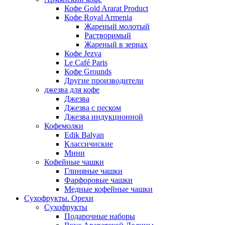
Кофе Gold Ararat Product
Кофе Royal Armenia
Жареный молотый
Растворимый
Жареный в зернах
Кофе Jezva
Le Café Paris
Кофе Grounds
Другие производители
джезва для кофе
Джезва
Джезва с песком
Джезва индукционной
Кофемолки
Edik Balyan
Классичиские
Мини
Кофейные чашки
Глиняные чашки
Фарфоровые чашки
Медные кофейные чашки
Сухофрукты. Орехи
Сухофрукты
Подарочные наборы