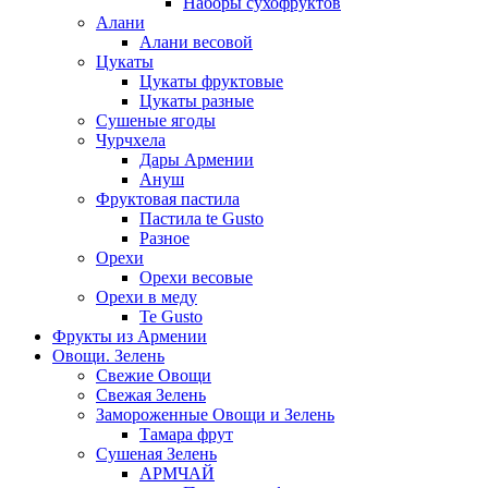
Наборы сухофруктов
Алани
Алани весовой
Цукаты
Цукаты фруктовые
Цукаты разные
Сушеные ягоды
Чурчхела
Дары Армении
Ануш
Фруктовая пастила
Пастила te Gusto
Разное
Орехи
Орехи весовые
Орехи в меду
Te Gusto
Фрукты из Армении
Овощи. Зелень
Свежие Овощи
Свежая Зелень
Замороженные Овощи и Зелень
Тамара фрут
Сушеная Зелень
АРМЧАЙ