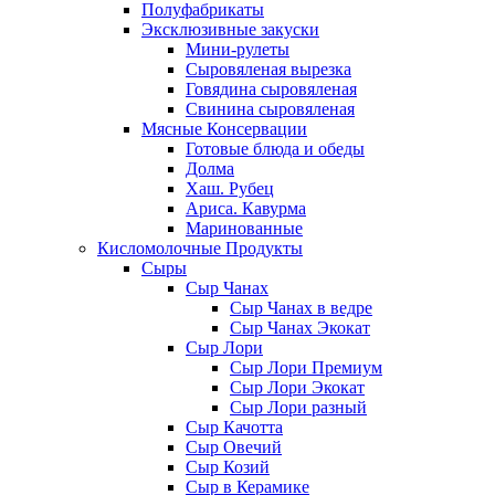
Полуфабрикаты
Эксклюзивные закуски
Мини-рулеты
Сыровяленая вырезка
Говядина сыровяленая
Свинина сыровяленая
Мясные Консервации
Готовые блюда и обеды
Долма
Хаш. Рубец
Ариса. Кавурма
Маринованные
Кисломолочные Продукты
Сыры
Сыр Чанах
Сыр Чанах в ведре
Сыр Чанах Экокат
Сыр Лори
Сыр Лори Премиум
Сыр Лори Экокат
Сыр Лори разный
Сыр Качотта
Сыр Овечий
Сыр Козий
Сыр в Керамике