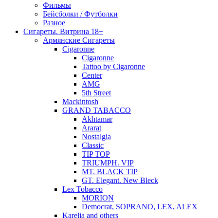
Фильмы
Бейсболки / Футболки
Разное
Сигареты. Витрина 18+
Армянские Сигареты
Cigaronne
Cigaronne
Tattoo by Cigaronne
Center
AMG
5th Street
Mackintosh
GRAND TABACCO
Akhtamar
Ararat
Nostalgia
Classic
TIP TOP
TRIUMPH. VIP
MT. BLACK TIP
GT. Elegant. New Bleck
Lex Tobacco
MORION
Democrat, SOPRANO, LEX, ALEX
Karelia and others