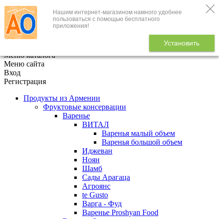
Нашим интернет-магазином намного удобнее
+7 (495) 646-888-1
пользоваться с помощью бесплатного
приложения!
В корзине
0
товаров
Установить
x
Меню каталога
Меню сайта
Вход
Регистрация
Продукты из Армении
Фруктовые консервации
Варенье
ВИТАЛ
Варенья малый объем
Варенья большой объем
Иджеван
Ноян
Шамб
Сады Арагаца
Агроянс
te Gusto
Варга - Фуд
Варенье Proshyan Food