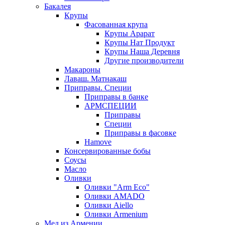
Бакалея
Крупы
Фасованная крупа
Крупы Арарат
Крупы Нат Продукт
Крупы Наша Деревня
Другие производители
Макароны
Лаваш. Матнакаш
Приправы. Специи
Приправы в банке
АРМСПЕЦИИ
Приправы
Специи
Приправы в фасовке
Hamove
Консервированные бобы
Соусы
Масло
Оливки
Оливки "Arm Eco"
Оливки AMADO
Оливки Aiello
Оливки Armenium
Мед из Армении