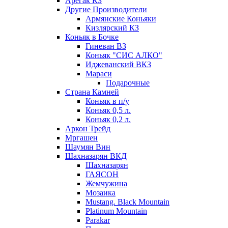
Арегак КЗ
Другие Производители
Армянские Коньяки
Кизлярский КЗ
Коньяк в Бочке
Гиневан ВЗ
Коньяк "СИС АЛКО"
Иджеванский ВКЗ
Мараси
Подарочные
Страна Камней
Коньяк в п/у
Коньяк 0,5 л.
Коньяк 0,2 л.
Аркон Трейд
Мргашен
Шаумян Вин
Шахназарян ВКД
Шахназарян
ГАЯСОН
Жемчужина
Мозаика
Mustang. Black Mountain
Platinum Mountain
Parakar