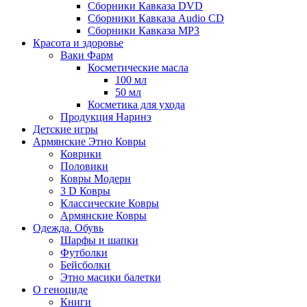
Сборники Кавказа DVD
Сборники Кавказа Audio CD
Сборники Кавказа MP3
Красота и здоровье
Ваки Фарм
Косметические масла
100 мл
50 мл
Косметика для ухода
Продукция Наринэ
Детские игры
Армянские Этно Ковры
Коврики
Половики
Ковры Модерн
3 D Ковры
Классические Ковры
Армянские Ковры
Одежда. Обувь
Шарфы и шапки
Футболки
Бейсболки
Этно масики балетки
О геноциде
Книги