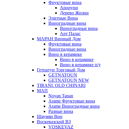
Фруктовые вина
Арцруни
Дерево Жизни
Элитные Вина
Виноградные вина
Виноградные вина
Арт Палас
МАРАН Винный Дом
Фруктовые вина
Виноградные вина
Вино в керамике
Вино в керамике
Вино в керамике п/у
Гетнатун Торговый Дом
GETNATOUN
GETNATOUN NEW
TIRANI. OLD CHINARI
МАП
Noyan Tapan
Arame Фруктовые вина
Arame Виноградные вина
Разные вина
Шаумян Вин
Воскевазский ВЗ
VOSKEVAZ