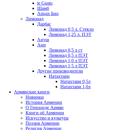
te Gusto
Шамб
Арцах Био
Лимонад
Дарбас
Лимонад 0,5 л. Стекло
Лимонад 1,25 л. ПЭТ
Ануш
Ани
Лимонад 0,5 л ст
Лимонад 0,5 л ПЭТ
Лимонад 1,0 л ПЭТ
Лимонад 1,5 л ПЭТ
Другие производители
Натахтари
Натахтари 0,5л
Натахтари 1,0л
Армянские книги
Новинки
История Армении
О Геноциде Армян
Книги об Армении
Иcкусство и культура
Поэзия Армении
Религия Армении