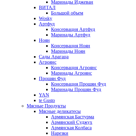
Маринады Иджеван
ВИТАЛ
Большой объем
Wosky
Артфуд
Консервация Артфуд
Маринады Артфуд
Ноян
Консервация Ноян
Маринады Ноян
Сады Арагаца
Агроянс
Консервация Агроянс
Маринады Агроянс
Прошян Фуд
Консервация Прошян Фуд
Маринады Прошян Фуд
YAN
te Gusto
Мясные Продукты
Мясные деликатесы
Армянская Бастурма
Армянский Суджух
Армянская Колбаса
Нарезки