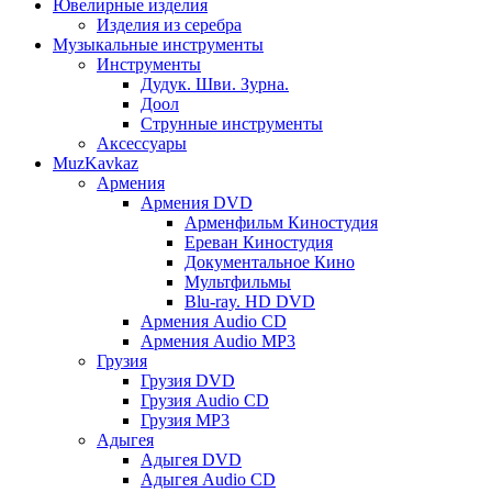
Ювелирные изделия
Изделия из серебра
Музыкальные инструменты
Инструменты
Дудук. Шви. Зурна.
Доол
Струнные инструменты
Аксессуары
MuzKavkaz
Армения
Армения DVD
Арменфильм Киностудия
Ереван Киностудия
Документальное Кино
Мультфильмы
Blu-ray. HD DVD
Армения Audio CD
Армения Audio MP3
Грузия
Грузия DVD
Грузия Audio CD
Грузия MP3
Адыгея
Адыгея DVD
Адыгея Audio CD