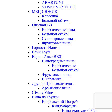
ARARTUNI
VOSKEVAZ ELITE
МЕЦ СЮНИК
Классика
Большой объем
Гиневан ВЗ
Классические вина
Большой объем
Сувенирные вина
Фруктовые вина
Гордость Нации
Вайк Груп
Веди - Алко ВКЗ
Виноградные вина
Классические
Большой объем
Фруктовые вина
В керамике
Другие Производители
Армянские вина
Givany Wine
Вина из Грузии
Кварельский Погреб
Киндзмараули
Киндзмараули 0,75л