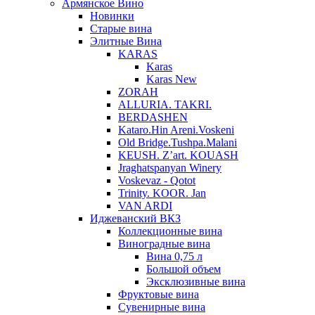
Армянское Вино
Новинки
Старые вина
Элитные Вина
KARAS
Karas
Karas New
ZORAH
ALLURIA. TAKRI.
BERDASHEN
Kataro.Hin Areni.Voskeni
Old Bridge.Tushpa.Malani
KEUSH. Z’art. KOUASH
Jraghatspanyan Winery
Voskevaz - Qotot
Trinity. KOOR. Jan
VAN ARDI
Иджеванский ВКЗ
Коллекционные вина
Виноградные вина
Вина 0,75 л
Большой объем
Эксклюзивные вина
Фруктовые вина
Cувенирные вина