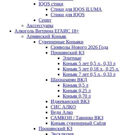
IQOS стики
Стики для IQOS ILUMA
Стики для IQOS
Сenter
Акссессуары
Алкоголь Витрина ЕГАИС 18+
Армянский Коньяк
Сувенирные Коньяки
Символы Нового 2026 Года
Прошянский КЗ
Элитные
Коньяк 5 лет 0,5 л., 0,33 л
Коньяк 5 лет 0,18 л., 0,25 л.
Коньяк 7 лет 0,5 л., 0,33 л
Шахназарян ВКД
Коньяк 0,5 л
Коньяк 0,25 л
Коньяк 0,70 л
Иджеванский ВКЗ
СИС АЛКО
Веди Алко
САМКОН / Тавинко ВКЗ
Коньяк сувенирный Сабля
Прошянский КЗ
Эксклюзив