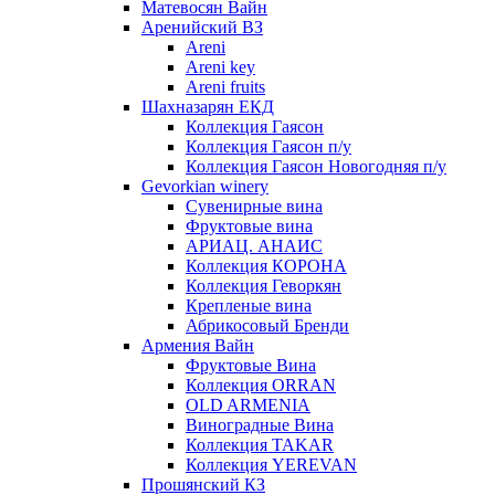
Матевосян Вайн
Аренийский ВЗ
Areni
Areni key
Areni fruits
Шахназарян ЕКД
Коллекция Гаясон
Коллекция Гаясон п/у
Коллекция Гаясон Новогодняя п/у
Gevorkian winery
Сувенирные вина
Фруктовые вина
АРИАЦ. АНАИС
Коллекция КОРОНА
Коллекция Геворкян
Крепленые вина
Абрикосовый Бренди
Армения Вайн
Фруктовые Вина
Коллекция ORRAN
OLD ARMENIA
Виноградные Вина
Коллекция TAKAR
Коллекция YEREVAN
Прошянский КЗ