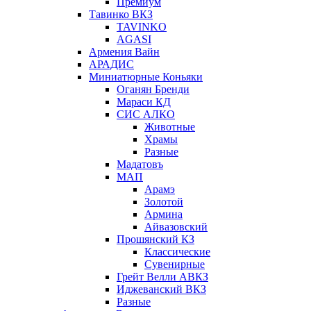
Премиум
Тавинко ВКЗ
TAVINKO
AGASI
Армения Вайн
АРАДИС
Миниатюрные Коньяки
Оганян Бренди
Мараси КД
СИС АЛКО
Животные
Храмы
Разные
Мадатовъ
МАП
Арамэ
Золотой
Армина
Айвазовский
Прошянский КЗ
Классические
Сувенирные
Грейт Велли АВКЗ
Иджеванский ВКЗ
Разные