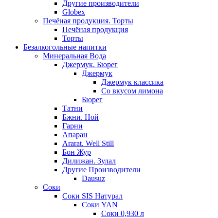
Другие производители
Globex
Печёная продукция. Торты
Печёная продукция
Торты
Безалкогольные напитки
Минеральная Вода
Джермук. Бюрег
Джермук
Джермук классика
Со вкусом лимона
Бюрег
Татни
Бжни. Ной
Гарни
Апаран
Ararat. Well Still
Бон Жур
Дилижан. Зулал
Другие Производители
Dausuz
Соки
Соки SIS Натурал
Соки YAN
Соки 0,930 л