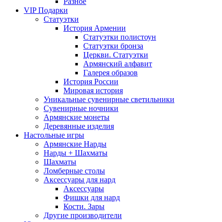
Разное
VIP Подарки
Статуэтки
История Армении
Статуэтки полистоун
Статуэтки бронза
Церкви. Статуэтки
Армянский алфавит
Галерея образов
История России
Мировая история
Уникальные сувенирные светильники
Сувенирные ночники
Армянские монеты
Деревянные изделия
Настольные игры
Армянские Нарды
Нарды + Шахматы
Шахматы
Ломберные столы
Аксессуары для нард
Аксессуары
Фишки для нард
Кости. Зары
Другие производители