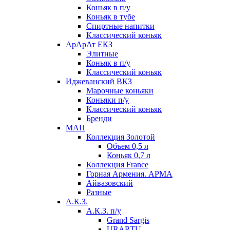
Коньяк в п/у
Коньяк в тубе
Спиртные напитки
Классический коньяк
АрАрАт ЕКЗ
Элитные
Коньяк в п/у
Классический коньяк
Иджеванский ВКЗ
Марочные коньяки
Коньяки п/у
Классический коньяк
Бренди
МАП
Коллекция Золотой
Объем 0,5 л
Коньяк 0,7 л
Коллекция France
Горная Армения. АРМА
Айвазовский
Разные
А.К.З.
А.К.З. п/у
Grand Sargis
URARTU