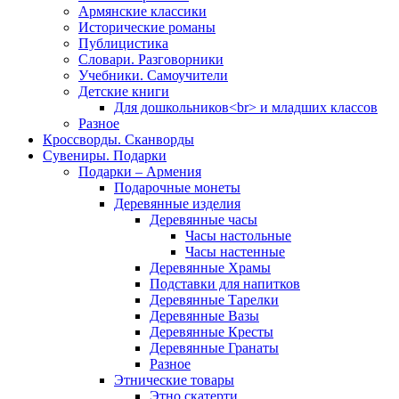
Армянские классики
Исторические романы
Публицистика
Словари. Разговорники
Учебники. Самоучители
Детские книги
Для дошкольников<br> и младших классов
Разное
Кроссворды. Сканворды
Сувениры. Подарки
Подарки – Армения
Подарочные монеты
Деревянные изделия
Деревянные часы
Часы настольные
Часы настенные
Деревянные Храмы
Подставки для напитков
Деревянные Тарелки
Деревянные Вазы
Деревянные Кресты
Деревянные Гранаты
Разное
Этнические товары
Этно скатерти