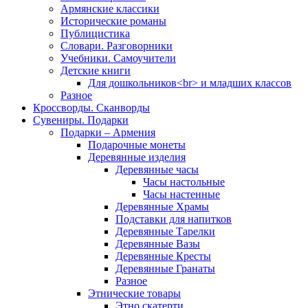
Армянские классики
Исторические романы
Публицистика
Словари. Разговорники
Учебники. Самоучители
Детские книги
Для дошкольников<br> и младших классов
Разное
Кроссворды. Сканворды
Сувениры. Подарки
Подарки – Армения
Подарочные монеты
Деревянные изделия
Деревянные часы
Часы настольные
Часы настенные
Деревянные Храмы
Подставки для напитков
Деревянные Тарелки
Деревянные Вазы
Деревянные Кресты
Деревянные Гранаты
Разное
Этнические товары
Этно скатерти