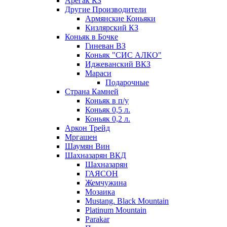
Арегак КЗ
Другие Производители
Армянские Коньяки
Кизлярский КЗ
Коньяк в Бочке
Гиневан ВЗ
Коньяк "СИС АЛКО"
Иджеванский ВКЗ
Мараси
Подарочные
Страна Камней
Коньяк в п/у
Коньяк 0,5 л.
Коньяк 0,2 л.
Аркон Трейд
Мргашен
Шаумян Вин
Шахназарян ВКД
Шахназарян
ГАЯСОН
Жемчужина
Мозаика
Mustang. Black Mountain
Platinum Mountain
Parakar