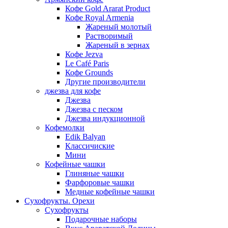
Кофе Gold Ararat Product
Кофе Royal Armenia
Жареный молотый
Растворимый
Жареный в зернах
Кофе Jezva
Le Café Paris
Кофе Grounds
Другие производители
джезва для кофе
Джезва
Джезва с песком
Джезва индукционной
Кофемолки
Edik Balyan
Классичиские
Мини
Кофейные чашки
Глиняные чашки
Фарфоровые чашки
Медные кофейные чашки
Сухофрукты. Орехи
Сухофрукты
Подарочные наборы