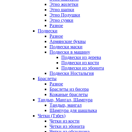
Этно жилетки
Этно шапки
Этно Подушки
Этно сумки
Разное
Подвески
Разное
Армянские буквы
Подвески маски
Подвески в машину
Подвески из дерева
Подвески из кости
Подвески из эбонита
Подвески Ностальгия
Браслеты
Разное
Браслеты из бисера
Кожаные браслеты
Тандыр, Мангал, Шампура
Тандыр, мангал
Шампура для шашлыка
Четки (Тзбех)
Четки из кости
Четки из эбонита
Четки из обсидиана