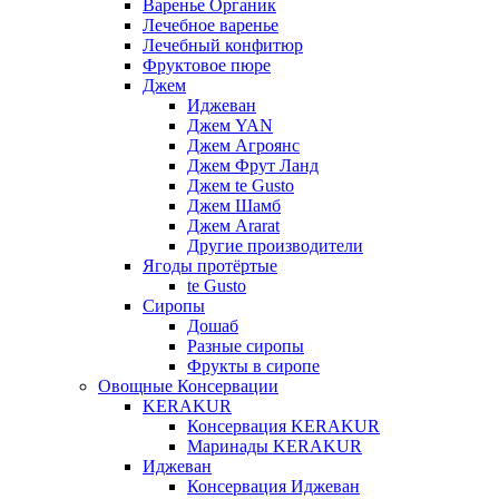
Варенье Органик
Лечебное варенье
Лечебный конфитюр
Фруктовое пюре
Джем
Иджеван
Джем YAN
Джем Агроянс
Джем Фрут Ланд
Джем te Gusto
Джем Шамб
Джем Ararat
Другие производители
Ягоды протёртые
te Gusto
Сиропы
Дошаб
Разные сиропы
Фрукты в сиропе
Овощные Консервации
KERAKUR
Консервация KERAKUR
Маринады KERAKUR
Иджеван
Консервация Иджеван