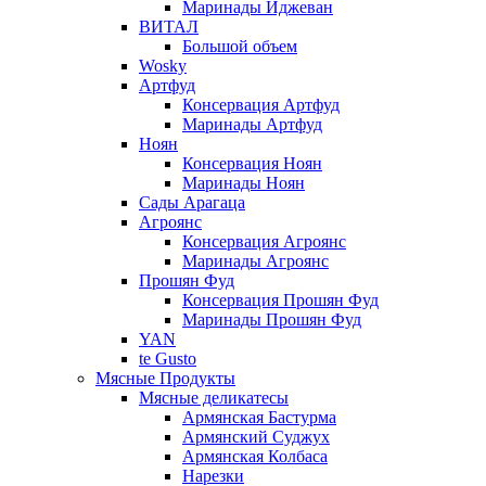
Маринады Иджеван
ВИТАЛ
Большой объем
Wosky
Артфуд
Консервация Артфуд
Маринады Артфуд
Ноян
Консервация Ноян
Маринады Ноян
Сады Арагаца
Агроянс
Консервация Агроянс
Маринады Агроянс
Прошян Фуд
Консервация Прошян Фуд
Маринады Прошян Фуд
YAN
te Gusto
Мясные Продукты
Мясные деликатесы
Армянская Бастурма
Армянский Суджух
Армянская Колбаса
Нарезки