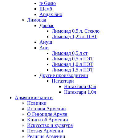
te Gusto
Шамб
Арцах Био
Лимонад
Дарбас
Лимонад 0,5 л. Стекло
Лимонад 1,25 л. ПЭТ
Ануш
Ани
Лимонад 0,5 л ст
Лимонад 0,5 л ПЭТ
Лимонад 1,0 л ПЭТ
Лимонад 1,5 л ПЭТ
Другие производители
Натахтари
Натахтари 0,5л
Натахтари 1,0л
Армянские книги
Новинки
История Армении
О Геноциде Армян
Книги об Армении
Иcкусство и культура
Поэзия Армении
Религия Армении