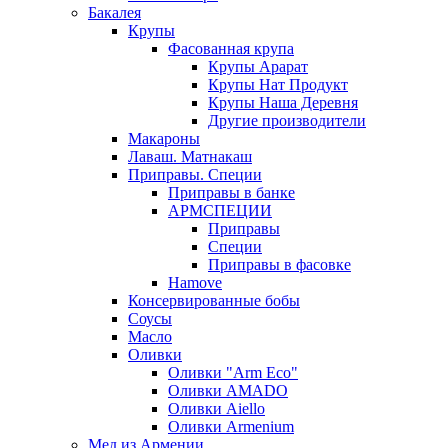
Бакалея
Крупы
Фасованная крупа
Крупы Арарат
Крупы Нат Продукт
Крупы Наша Деревня
Другие производители
Макароны
Лаваш. Матнакаш
Приправы. Специи
Приправы в банке
АРМСПЕЦИИ
Приправы
Специи
Приправы в фасовке
Hamove
Консервированные бобы
Соусы
Масло
Оливки
Оливки "Arm Eco"
Оливки AMADO
Оливки Aiello
Оливки Armenium
Мед из Армении