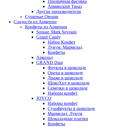
Прозрачная фасовка
Армянский Тараз
Другие производители
Сушеные Овощи
Сладости из Армении
Конфеты из Армении
Sonuar. Mark Sevouni
Grand Candy
Набор Конфет
Лукум. Мармелад
Конфеты
Арколад
GRAND Dian
Фрукты в шоколаде
Орехи в шоколаде
Драже в шоколаде
ШокоХит в шоколаде
Семечки в шоколаде
Наборы конфет
JOYCO
Наборы конфет
Сухофрукты в шоколаде
Мармелад. Лукум
Шоколадные плитки
Конфеты