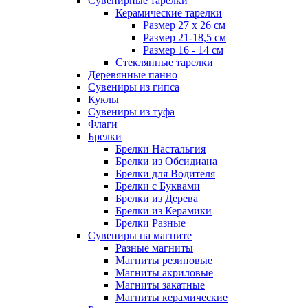
Сувенирные тарелки
Керамические тарелки
Размер 27 х 26 см
Размер 21-18,5 см
Размер 16 - 14 см
Стеклянные тарелки
Деревянные панно
Сувениры из гипса
Куклы
Сувениры из туфа
Флаги
Брелки
Брелки Настальгия
Брелки из Обсидиана
Брелки для Водителя
Брелки с Буквами
Брелки из Дерева
Брелки из Керамики
Брелки Разные
Сувениры на магните
Разные магниты
Магниты резиновые
Магниты акриловые
Магниты закатные
Магниты керамические