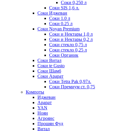
Соки 0,250 л
Соки SIS 1,6 л.
Соки Иджеван
Соки 1.0 л
Соки 0.25 л
Соки Noyan Premium
Соки и Нектары 1,0 л
Соки и Нектары 0,2 л
Соки стекло 0,75 л
Соки стекло 0,25 л
Соки Органик
Соки Витал
Соки te Gusto
Соки Шамб
Соки Арарат
Соки Tetra Pak 0,97л.
Соки Премиум ст. 0,75
Компоты
Иджеван
Арарат
YAN
Ноян
Агроянс
Прошян Фуд
Витал