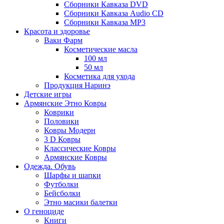
Сборники Кавказа DVD
Сборники Кавказа Audio CD
Сборники Кавказа MP3
Красота и здоровье
Ваки Фарм
Косметические масла
100 мл
50 мл
Косметика для ухода
Продукция Наринэ
Детские игры
Армянские Этно Ковры
Коврики
Половики
Ковры Модерн
3 D Ковры
Классические Ковры
Армянские Ковры
Одежда. Обувь
Шарфы и шапки
Футболки
Бейсболки
Этно масики балетки
О геноциде
Книги