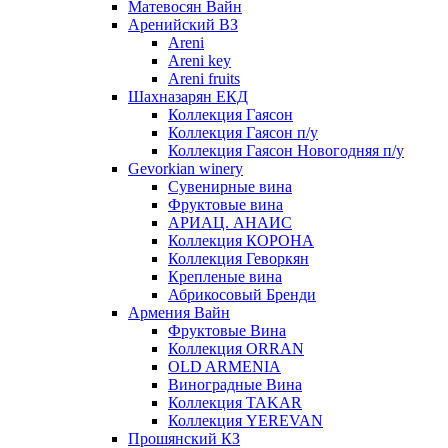
Матевосян Вайн
Аренийский ВЗ
Areni
Areni key
Areni fruits
Шахназарян ЕКД
Коллекция Гаясон
Коллекция Гаясон п/у
Коллекция Гаясон Новогодняя п/у
Gevorkian winery
Сувенирные вина
Фруктовые вина
АРИАЦ. АНАИС
Коллекция КОРОНА
Коллекция Геворкян
Крепленые вина
Абрикосовый Бренди
Армения Вайн
Фруктовые Вина
Коллекция ORRAN
OLD ARMENIA
Виноградные Вина
Коллекция TAKAR
Коллекция YEREVAN
Прошянский КЗ