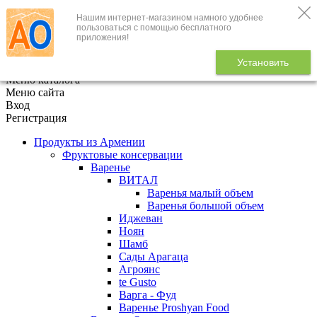
Нашим интернет-магазином намного удобнее
+7 (495) 646-888-1
пользоваться с помощью бесплатного
приложения!
В корзине
0
товаров
Установить
x
Меню каталога
Меню сайта
Вход
Регистрация
Продукты из Армении
Фруктовые консервации
Варенье
ВИТАЛ
Варенья малый объем
Варенья большой объем
Иджеван
Ноян
Шамб
Сады Арагаца
Агроянс
te Gusto
Варга - Фуд
Варенье Proshyan Food