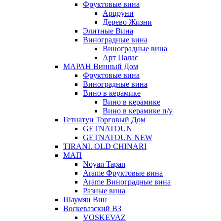
Фруктовые вина
Арцруни
Дерево Жизни
Элитные Вина
Виноградные вина
Виноградные вина
Арт Палас
МАРАН Винный Дом
Фруктовые вина
Виноградные вина
Вино в керамике
Вино в керамике
Вино в керамике п/у
Гетнатун Торговый Дом
GETNATOUN
GETNATOUN NEW
TIRANI. OLD CHINARI
МАП
Noyan Tapan
Arame Фруктовые вина
Arame Виноградные вина
Разные вина
Шаумян Вин
Воскевазский ВЗ
VOSKEVAZ