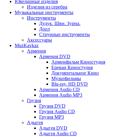
Ювелирные изделия
Изделия из серебра
Музыкальные инструменты
Инструменты
Дудук. Шви. Зурна.
Доол
Струнные инструменты
Аксессуары
MuzKavkaz
Армения
Армения DVD
Арменфильм Киностудия
Ереван Киностудия
Документальное Кино
Мультфильмы
Blu-ray. HD DVD
Армения Audio CD
Армения Audio MP3
Грузия
Грузия DVD
Грузия Audio CD
Грузия MP3
Адыгея
Адыгея DVD
Адыгея Audio CD