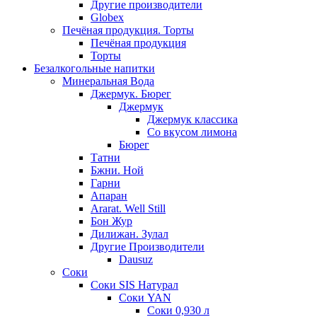
Другие производители
Globex
Печёная продукция. Торты
Печёная продукция
Торты
Безалкогольные напитки
Минеральная Вода
Джермук. Бюрег
Джермук
Джермук классика
Со вкусом лимона
Бюрег
Татни
Бжни. Ной
Гарни
Апаран
Ararat. Well Still
Бон Жур
Дилижан. Зулал
Другие Производители
Dausuz
Соки
Соки SIS Натурал
Соки YAN
Соки 0,930 л