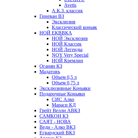
Avetis
А.К.З. классик
Гиневан ВЗ
Эксклюзив
Классический коньяк
НОЙ ЕКВВКА
НОЙ Эксклюзив
НОЙ Классик
НОЙ Легенды
NOY Very Speсial
НОЙ Кремлин
Оганян КЗ
Мадатовъ
Объем 0,5 л
Объем 0,75 л
Эксклюзивные Коньяки
Подарочные Коньяки
СИС Алко
Мараси КД
Грейт Велли АВКЗ
САМКОН КЗ
САЯТ - НОВА
Веди - Алко ВКЗ
Егвардский ВКЗ