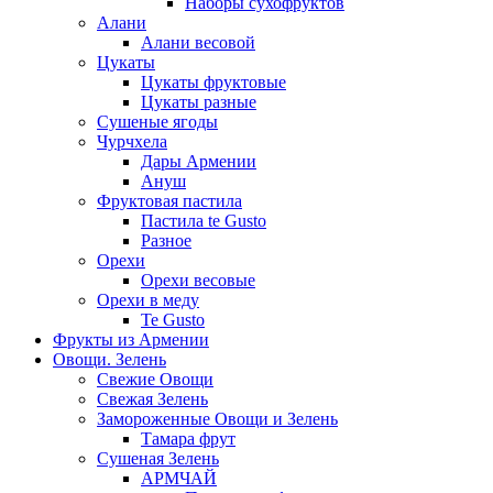
Наборы сухофруктов
Алани
Алани весовой
Цукаты
Цукаты фруктовые
Цукаты разные
Сушеные ягоды
Чурчхела
Дары Армении
Ануш
Фруктовая пастила
Пастила te Gusto
Разное
Орехи
Орехи весовые
Орехи в меду
Te Gusto
Фрукты из Армении
Овощи. Зелень
Свежие Овощи
Свежая Зелень
Замороженные Овощи и Зелень
Тамара фрут
Сушеная Зелень
АРМЧАЙ