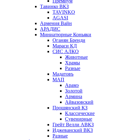
Премиум
Тавинко ВКЗ
TAVINKO
AGASI
Армения Вайн
АРАДИС
Миниатюрные Коньяки
Оганян Бренди
Мараси КД
СИС АЛКО
Животные
Храмы
Разные
Мадатовъ
МАП
Арамэ
Золотой
Армина
Айвазовский
Прошянский КЗ
Классические
Сувенирные
Грейт Велли АВКЗ
Иджеванский ВКЗ
Разные