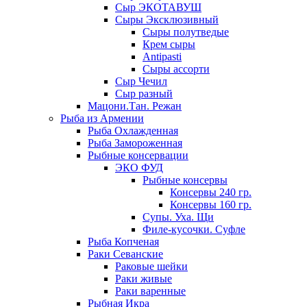
Сыр ЭКОТАВУШ
Сыры Эксклюзивный
Сыры полутведые
Крем сыры
Antipasti
Сыры ассорти
Сыр Чечил
Сыр разный
Мацони.Тан. Режан
Рыба из Армении
Рыба Охлажденная
Рыба Замороженная
Рыбные консервации
ЭКО ФУД
Рыбные консервы
Консервы 240 гр.
Консервы 160 гр.
Супы. Уха. Щи
Филе-кусочки. Суфле
Рыба Копченая
Раки Севанские
Раковые шейки
Раки живые
Раки варенные
Рыбная Икра