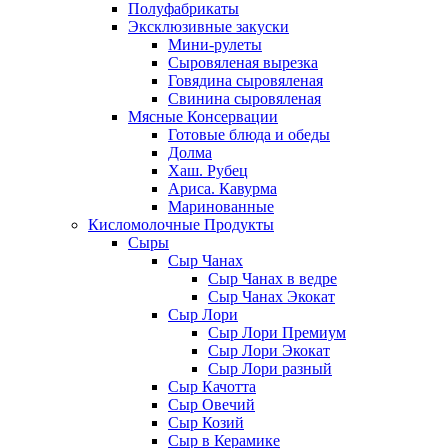
Полуфабрикаты
Эксклюзивные закуски
Мини-рулеты
Сыровяленая вырезка
Говядина сыровяленая
Свинина сыровяленая
Мясные Консервации
Готовые блюда и обеды
Долма
Хаш. Рубец
Ариса. Кавурма
Маринованные
Кисломолочные Продукты
Сыры
Сыр Чанах
Сыр Чанах в ведре
Сыр Чанах Экокат
Сыр Лори
Сыр Лори Премиум
Сыр Лори Экокат
Сыр Лори разный
Сыр Качотта
Сыр Овечий
Сыр Козий
Сыр в Керамике