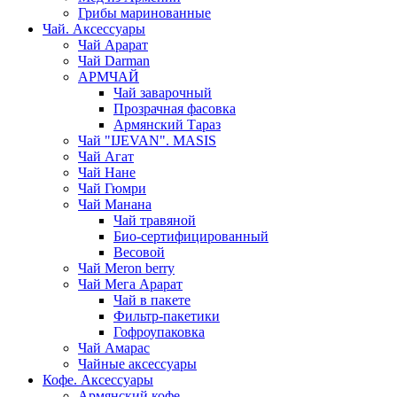
Грибы маринованные
Чай. Аксессуары
Чай Арарат
Чай Darman
АРМЧАЙ
Чай заварочный
Прозрачная фасовка
Армянский Тараз
Чай "IJEVAN". MASIS
Чай Агат
Чай Нане
Чай Гюмри
Чай Манана
Чай травяной
Био-сертифицированный
Весовой
Чай Meron berry
Чай Мега Арарат
Чай в пакете
Фильтр-пакетики
Гофроупаковка
Чай Амарас
Чайные аксессуары
Кофе. Аксессуары
Армянский кофе