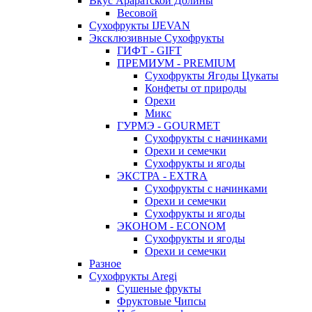
Вкус Араратской Долины
Весовой
Сухофрукты IJEVAN
Эксклюзивные Сухофрукты
ГИФТ - GIFT
ПРЕМИУМ - PREMIUM
Сухофрукты Ягоды Цукаты
Конфеты от природы
Орехи
Микс
ГУРМЭ - GOURMET
Сухофрукты с начинками
Орехи и семечки
Сухофрукты и ягоды
ЭКСТРА - EXTRA
Сухофрукты с начинками
Орехи и семечки
Сухофрукты и ягоды
ЭКОНОМ - ECONOM
Сухофрукты и ягоды
Орехи и семечки
Разное
Сухофрукты Aregi
Сушеные фрукты
Фруктовые Чипсы