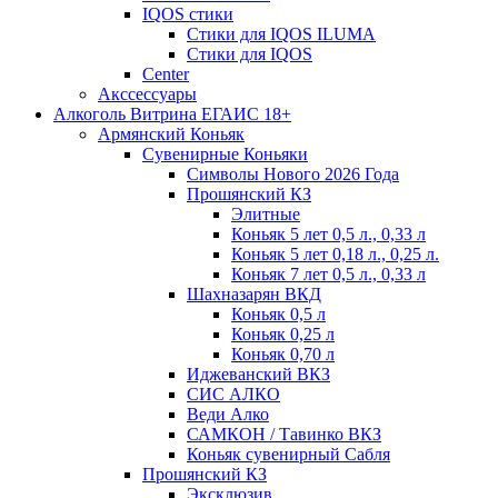
IQOS стики
Стики для IQOS ILUMA
Стики для IQOS
Сenter
Акссессуары
Алкоголь Витрина ЕГАИС 18+
Армянский Коньяк
Сувенирные Коньяки
Символы Нового 2026 Года
Прошянский КЗ
Элитные
Коньяк 5 лет 0,5 л., 0,33 л
Коньяк 5 лет 0,18 л., 0,25 л.
Коньяк 7 лет 0,5 л., 0,33 л
Шахназарян ВКД
Коньяк 0,5 л
Коньяк 0,25 л
Коньяк 0,70 л
Иджеванский ВКЗ
СИС АЛКО
Веди Алко
САМКОН / Тавинко ВКЗ
Коньяк сувенирный Сабля
Прошянский КЗ
Эксклюзив