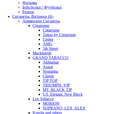
Фильмы
Бейсболки / Футболки
Разное
Сигареты. Витрина 18+
Армянские Сигареты
Cigaronne
Cigaronne
Tattoo by Cigaronne
Center
AMG
5th Street
Mackintosh
GRAND TABACCO
Akhtamar
Ararat
Nostalgia
Classic
TIP TOP
TRIUMPH. VIP
MT. BLACK TIP
GT. Elegant. New Bleck
Lex Tobacco
MORION
SOPRANO, LEX, ALEX
Karelia and others