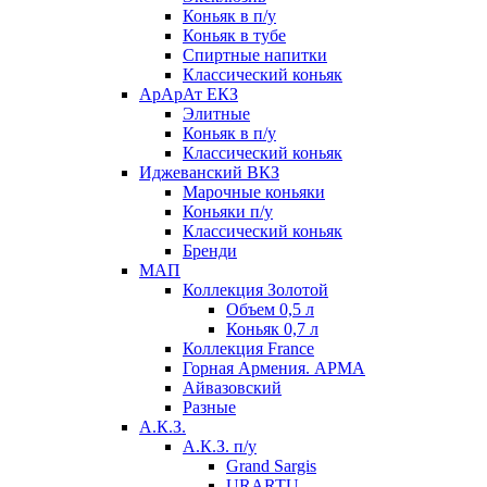
Коньяк в п/у
Коньяк в тубе
Спиртные напитки
Классический коньяк
АрАрАт ЕКЗ
Элитные
Коньяк в п/у
Классический коньяк
Иджеванский ВКЗ
Марочные коньяки
Коньяки п/у
Классический коньяк
Бренди
МАП
Коллекция Золотой
Объем 0,5 л
Коньяк 0,7 л
Коллекция France
Горная Армения. АРМА
Айвазовский
Разные
А.К.З.
А.К.З. п/у
Grand Sargis
URARTU