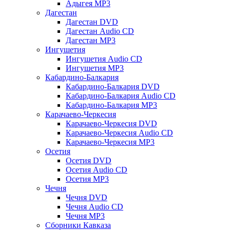
Адыгея MP3
Дагестан
Дагестан DVD
Дагестан Audio CD
Дагестан MP3
Ингушетия
Ингушетия Audio CD
Ингушетия MP3
Кабардино-Балкария
Кабардино-Балкария DVD
Кабардино-Балкария Audio CD
Кабардино-Балкария MP3
Карачаево-Черкесия
Карачаево-Черкесия DVD
Карачаево-Черкесия Audio CD
Карачаево-Черкесия MP3
Осетия
Осетия DVD
Осетия Audio CD
Осетия MP3
Чечня
Чечня DVD
Чечня Audio CD
Чечня MP3
Сборники Кавказа