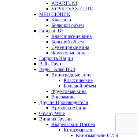
ARARTUNI
VOSKEVAZ ELITE
МЕЦ СЮНИК
Классика
Большой объем
Гиневан ВЗ
Классические вина
Большой объем
Сувенирные вина
Фруктовые вина
Гордость Нации
Вайк Груп
Веди - Алко ВКЗ
Виноградные вина
Классические
Большой объем
Фруктовые вина
В керамике
Другие Производители
Армянские вина
Givany Wine
Вина из Грузии
Кварельский Погреб
Киндзмараули
Киндзмараули 0,75л