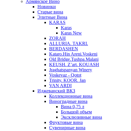
Армянское Вино
Новинки
Старые вина
Элитные Вина
KARAS
Karas
Karas New
ZORAH
ALLURIA. TAKRI.
BERDASHEN
Kataro.Hin Areni.Voskeni
Old Bridge.Tushpa.Malani
KEUSH. Z’art. KOUASH
Jraghatspanyan Winery
Voskevaz - Qotot
Trinity. KOOR. Jan
VAN ARDI
Иджеванский ВКЗ
Коллекционные вина
Виноградные вина
Вина 0,75 л
Большой объем
Эксклюзивные вина
Фруктовые вина
Cувенирные вина