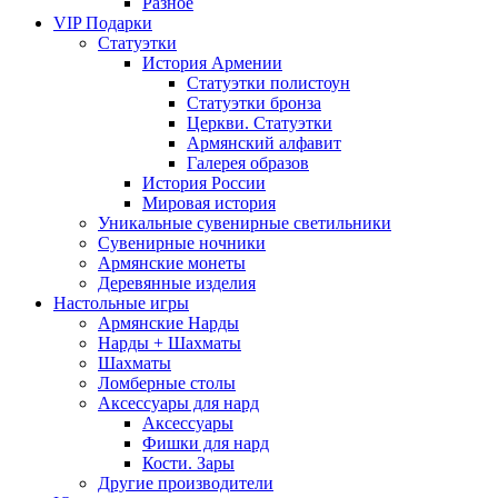
Разное
VIP Подарки
Статуэтки
История Армении
Статуэтки полистоун
Статуэтки бронза
Церкви. Статуэтки
Армянский алфавит
Галерея образов
История России
Мировая история
Уникальные сувенирные светильники
Сувенирные ночники
Армянские монеты
Деревянные изделия
Настольные игры
Армянские Нарды
Нарды + Шахматы
Шахматы
Ломберные столы
Аксессуары для нард
Аксессуары
Фишки для нард
Кости. Зары
Другие производители