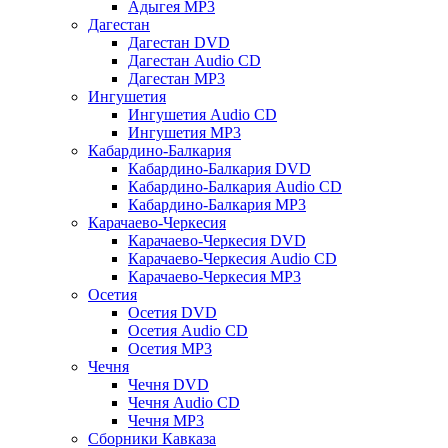
Адыгея MP3
Дагестан
Дагестан DVD
Дагестан Audio CD
Дагестан MP3
Ингушетия
Ингушетия Audio CD
Ингушетия MP3
Кабардино-Балкария
Кабардино-Балкария DVD
Кабардино-Балкария Audio CD
Кабардино-Балкария MP3
Карачаево-Черкесия
Карачаево-Черкесия DVD
Карачаево-Черкесия Audio CD
Карачаево-Черкесия MP3
Осетия
Осетия DVD
Осетия Audio CD
Осетия MP3
Чечня
Чечня DVD
Чечня Audio CD
Чечня MP3
Сборники Кавказа