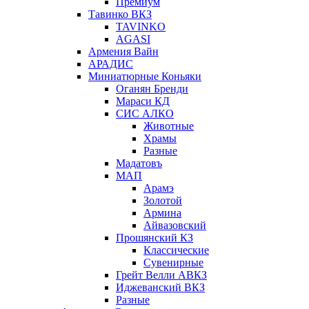
Премиум
Тавинко ВКЗ
TAVINKO
AGASI
Армения Вайн
АРАДИС
Миниатюрные Коньяки
Оганян Бренди
Мараси КД
СИС АЛКО
Животные
Храмы
Разные
Мадатовъ
МАП
Арамэ
Золотой
Армина
Айвазовский
Прошянский КЗ
Классические
Сувенирные
Грейт Велли АВКЗ
Иджеванский ВКЗ
Разные