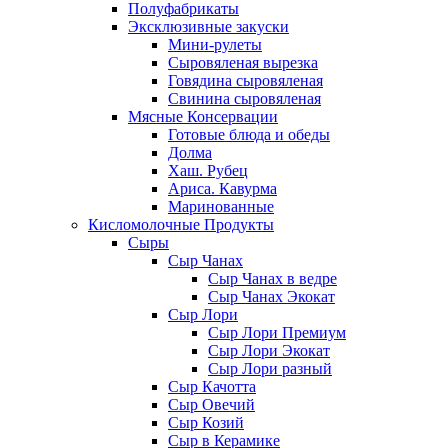
Полуфабрикаты
Эксклюзивные закуски
Мини-рулеты
Сыровяленая вырезка
Говядина сыровяленая
Свинина сыровяленая
Мясные Консервации
Готовые блюда и обеды
Долма
Хаш. Рубец
Ариса. Кавурма
Маринованные
Кисломолочные Продукты
Сыры
Сыр Чанах
Сыр Чанах в ведре
Сыр Чанах Экокат
Сыр Лори
Сыр Лори Премиум
Сыр Лори Экокат
Сыр Лори разный
Сыр Качотта
Сыр Овечий
Сыр Козий
Сыр в Керамике