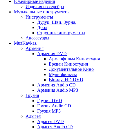
Ювелирные изделия
Изделия из серебра
Музыкальные инструменты
Инструменты
Дудук. Шви. Зурна.
Доол
Струнные инструменты
Аксессуары
MuzKavkaz
Армения
Армения DVD
Арменфильм Киностудия
Ереван Киностудия
Документальное Кино
Мультфильмы
Blu-ray. HD DVD
Армения Audio CD
Армения Audio MP3
Грузия
Грузия DVD
Грузия Audio CD
Грузия MP3
Адыгея
Адыгея DVD
Адыгея Audio CD