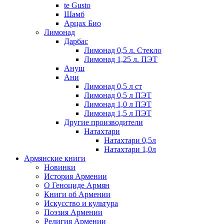
te Gusto
Шамб
Арцах Био
Лимонад
Дарбас
Лимонад 0,5 л. Стекло
Лимонад 1,25 л. ПЭТ
Ануш
Ани
Лимонад 0,5 л ст
Лимонад 0,5 л ПЭТ
Лимонад 1,0 л ПЭТ
Лимонад 1,5 л ПЭТ
Другие производители
Натахтари
Натахтари 0,5л
Натахтари 1,0л
Армянские книги
Новинки
История Армении
О Геноциде Армян
Книги об Армении
Иcкусство и культура
Поэзия Армении
Религия Армении