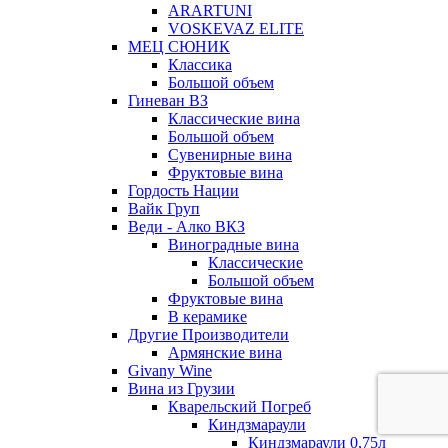
ARARTUNI
VOSKEVAZ ELITE
МЕЦ СЮНИК
Классика
Большой объем
Гиневан ВЗ
Классические вина
Большой объем
Сувенирные вина
Фруктовые вина
Гордость Нации
Вайк Груп
Веди - Алко ВКЗ
Виноградные вина
Классические
Большой объем
Фруктовые вина
В керамике
Другие Производители
Армянские вина
Givany Wine
Вина из Грузии
Кварельский Погреб
Киндзмараули
Киндзмараули 0,75л