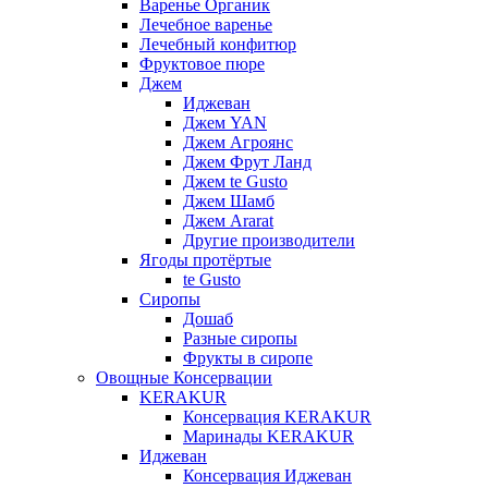
Варенье Органик
Лечебное варенье
Лечебный конфитюр
Фруктовое пюре
Джем
Иджеван
Джем YAN
Джем Агроянс
Джем Фрут Ланд
Джем te Gusto
Джем Шамб
Джем Ararat
Другие производители
Ягоды протёртые
te Gusto
Сиропы
Дошаб
Разные сиропы
Фрукты в сиропе
Овощные Консервации
KERAKUR
Консервация KERAKUR
Маринады KERAKUR
Иджеван
Консервация Иджеван