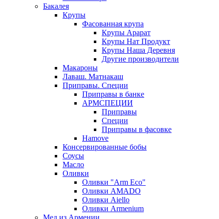
Бакалея
Крупы
Фасованная крупа
Крупы Арарат
Крупы Нат Продукт
Крупы Наша Деревня
Другие производители
Макароны
Лаваш. Матнакаш
Приправы. Специи
Приправы в банке
АРМСПЕЦИИ
Приправы
Специи
Приправы в фасовке
Hamove
Консервированные бобы
Соусы
Масло
Оливки
Оливки "Arm Eco"
Оливки AMADO
Оливки Aiello
Оливки Armenium
Мед из Армении