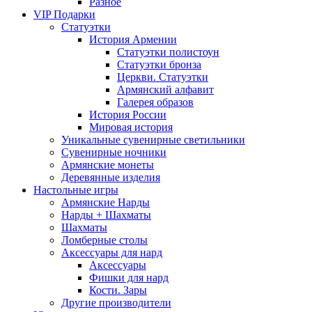
Разное
VIP Подарки
Статуэтки
История Армении
Статуэтки полистоун
Статуэтки бронза
Церкви. Статуэтки
Армянский алфавит
Галерея образов
История России
Мировая история
Уникальные сувенирные светильники
Сувенирные ночники
Армянские монеты
Деревянные изделия
Настольные игры
Армянские Нарды
Нарды + Шахматы
Шахматы
Ломберные столы
Аксессуары для нард
Аксессуары
Фишки для нард
Кости. Зары
Другие производители