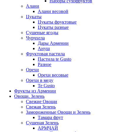
Наборы сухофруктов
Алани
Алани весовой
Цукаты
Цукаты фруктовые
Цукаты разные
Сушеные ягоды
Чурчхела
Дары Армении
Ануш
Фруктовая пастила
Пастила te Gusto
Разное
Орехи
Орехи весовые
Орехи в меду
Te Gusto
Фрукты из Армении
Овощи. Зелень
Свежие Овощи
Свежая Зелень
Замороженные Овощи и Зелень
Тамара фрут
Сушеная Зелень
АРМЧАЙ