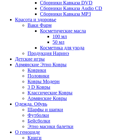
Сборники Кавказа DVD
Сборники Кавказа Audio CD
Сборники Кавказа MP3
Красота и здоровье
Ваки Фарм
Косметические масла
100 мл
50 мл
Косметика для ухода
Продукция Наринэ
Детские игры
Армянские Этно Ковры
Коврики
Половики
Ковры Модерн
3 D Ковры
Классические Ковры
Армянские Ковры
Одежда. Обувь
Шарфы и шапки
Футболки
Бейсболки
Этно масики балетки
О геноциде
Книги