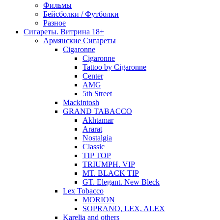
Фильмы
Бейсболки / Футболки
Разное
Сигареты. Витрина 18+
Армянские Сигареты
Cigaronne
Cigaronne
Tattoo by Cigaronne
Center
AMG
5th Street
Mackintosh
GRAND TABACCO
Akhtamar
Ararat
Nostalgia
Classic
TIP TOP
TRIUMPH. VIP
MT. BLACK TIP
GT. Elegant. New Bleck
Lex Tobacco
MORION
SOPRANO, LEX, ALEX
Karelia and others