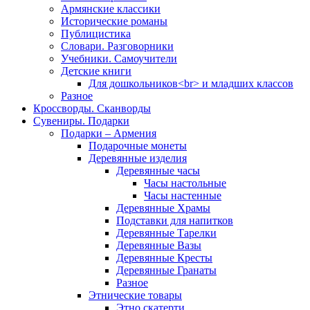
Армянские классики
Исторические романы
Публицистика
Словари. Разговорники
Учебники. Самоучители
Детские книги
Для дошкольников<br> и младших классов
Разное
Кроссворды. Сканворды
Сувениры. Подарки
Подарки – Армения
Подарочные монеты
Деревянные изделия
Деревянные часы
Часы настольные
Часы настенные
Деревянные Храмы
Подставки для напитков
Деревянные Тарелки
Деревянные Вазы
Деревянные Кресты
Деревянные Гранаты
Разное
Этнические товары
Этно скатерти