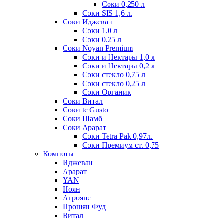
Соки 0,250 л
Соки SIS 1,6 л.
Соки Иджеван
Соки 1.0 л
Соки 0.25 л
Соки Noyan Premium
Соки и Нектары 1,0 л
Соки и Нектары 0,2 л
Соки стекло 0,75 л
Соки стекло 0,25 л
Соки Органик
Соки Витал
Соки te Gusto
Соки Шамб
Соки Арарат
Соки Tetra Pak 0,97л.
Соки Премиум ст. 0,75
Компоты
Иджеван
Арарат
YAN
Ноян
Агроянс
Прошян Фуд
Витал