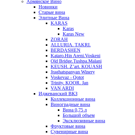
Армянское Вино
Новинки
Старые вина
Элитные Вина
KARAS
Karas
Karas New
ZORAH
ALLURIA. TAKRI.
BERDASHEN
Kataro.Hin Areni.Voskeni
Old Bridge.Tushpa.Malani
KEUSH. Z’art. KOUASH
Jraghatspanyan Winery
Voskevaz - Qotot
Trinity. KOOR. Jan
VAN ARDI
Иджеванский ВКЗ
Коллекционные вина
Виноградные вина
Вина 0,75 л
Большой объем
Эксклюзивные вина
Фруктовые вина
Cувенирные вина