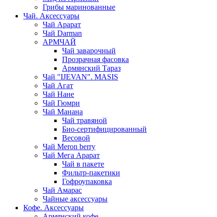
Грибы маринованные
Чай. Аксессуары
Чай Арарат
Чай Darman
АРМЧАЙ
Чай заварочный
Прозрачная фасовка
Армянский Тараз
Чай "IJEVAN". MASIS
Чай Агат
Чай Нане
Чай Гюмри
Чай Манана
Чай травяной
Био-сертифицированный
Весовой
Чай Meron berry
Чай Мега Арарат
Чай в пакете
Фильтр-пакетики
Гофроупаковка
Чай Амарас
Чайные аксессуары
Кофе. Аксессуары
Армянский кофе