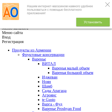
Нашим интернет-магазином намного удобнее
+7 (495) 646-888-1
пользоваться с помощью бесплатного
приложения!
В корзине
0
товаров
Установить
x
Меню каталога
Меню сайта
Вход
Регистрация
Продукты из Армении
Фруктовые консервации
Варенье
ВИТАЛ
Варенья малый объем
Варенья большой объем
Иджеван
Ноян
Шамб
Сады Арагаца
Агроянс
te Gusto
Варга - Фуд
Варенье Proshyan Food