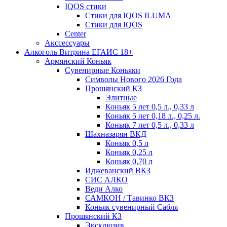
IQOS стики
Стики для IQOS ILUMA
Стики для IQOS
Сenter
Акссессуары
Алкоголь Витрина ЕГАИС 18+
Армянский Коньяк
Сувенирные Коньяки
Символы Нового 2026 Года
Прошянский КЗ
Элитные
Коньяк 5 лет 0,5 л., 0,33 л
Коньяк 5 лет 0,18 л., 0,25 л.
Коньяк 7 лет 0,5 л., 0,33 л
Шахназарян ВКД
Коньяк 0,5 л
Коньяк 0,25 л
Коньяк 0,70 л
Иджеванский ВКЗ
СИС АЛКО
Веди Алко
САМКОН / Тавинко ВКЗ
Коньяк сувенирный Сабля
Прошянский КЗ
Эксклюзив