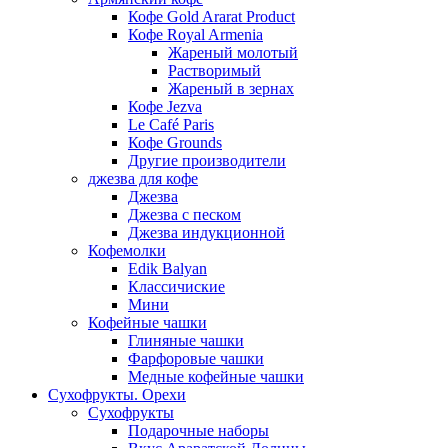
Кофе Gold Ararat Product
Кофе Royal Armenia
Жареный молотый
Растворимый
Жареный в зернах
Кофе Jezva
Le Café Paris
Кофе Grounds
Другие производители
джезва для кофе
Джезва
Джезва с песком
Джезва индукционной
Кофемолки
Edik Balyan
Классичиские
Мини
Кофейные чашки
Глиняные чашки
Фарфоровые чашки
Медные кофейные чашки
Сухофрукты. Орехи
Сухофрукты
Подарочные наборы