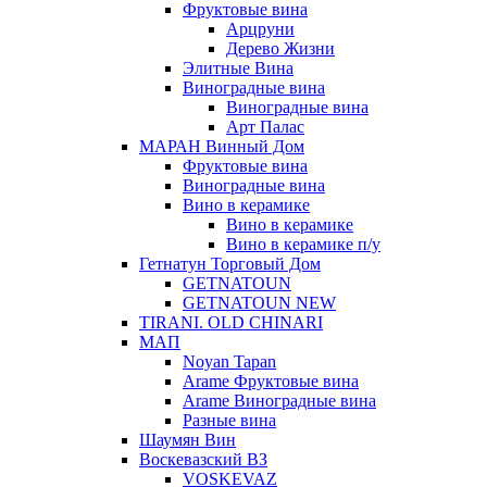
Фруктовые вина
Арцруни
Дерево Жизни
Элитные Вина
Виноградные вина
Виноградные вина
Арт Палас
МАРАН Винный Дом
Фруктовые вина
Виноградные вина
Вино в керамике
Вино в керамике
Вино в керамике п/у
Гетнатун Торговый Дом
GETNATOUN
GETNATOUN NEW
TIRANI. OLD CHINARI
МАП
Noyan Tapan
Arame Фруктовые вина
Arame Виноградные вина
Разные вина
Шаумян Вин
Воскевазский ВЗ
VOSKEVAZ