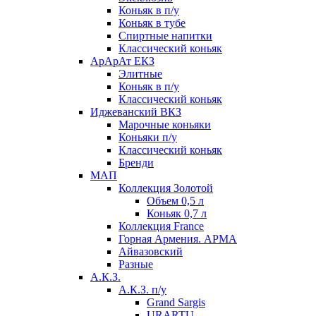
Коньяк в п/у
Коньяк в тубе
Спиртные напитки
Классический коньяк
АрАрАт ЕКЗ
Элитные
Коньяк в п/у
Классический коньяк
Иджеванский ВКЗ
Марочные коньяки
Коньяки п/у
Классический коньяк
Бренди
МАП
Коллекция Золотой
Объем 0,5 л
Коньяк 0,7 л
Коллекция France
Горная Армения. АРМА
Айвазовский
Разные
А.К.З.
А.К.З. п/у
Grand Sargis
URARTU