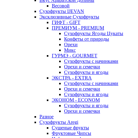
Вкус Араратской Долины
Весовой
Сухофрукты IJEVAN
Эксклюзивные Сухофрукты
ГИФТ - GIFT
ПРЕМИУМ - PREMIUM
Сухофрукты Ягоды Цукаты
Конфеты от природы
Орехи
Микс
ГУРМЭ - GOURMET
Сухофрукты с начинками
Орехи и семечки
Сухофрукты и ягоды
ЭКСТРА - EXTRA
Сухофрукты с начинками
Орехи и семечки
Сухофрукты и ягоды
ЭКОНОМ - ECONOM
Сухофрукты и ягоды
Орехи и семечки
Разное
Сухофрукты Aregi
Сушеные фрукты
Фруктовые Чипсы