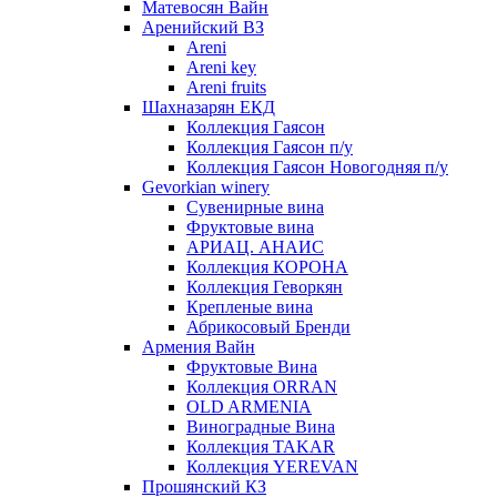
Матевосян Вайн
Аренийский ВЗ
Areni
Areni key
Areni fruits
Шахназарян ЕКД
Коллекция Гаясон
Коллекция Гаясон п/у
Коллекция Гаясон Новогодняя п/у
Gevorkian winery
Сувенирные вина
Фруктовые вина
АРИАЦ. АНАИС
Коллекция КОРОНА
Коллекция Геворкян
Крепленые вина
Абрикосовый Бренди
Армения Вайн
Фруктовые Вина
Коллекция ORRAN
OLD ARMENIA
Виноградные Вина
Коллекция TAKAR
Коллекция YEREVAN
Прошянский КЗ