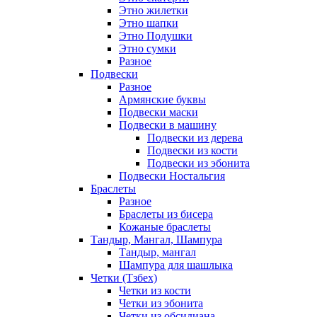
Этно жилетки
Этно шапки
Этно Подушки
Этно сумки
Разное
Подвески
Разное
Армянские буквы
Подвески маски
Подвески в машину
Подвески из дерева
Подвески из кости
Подвески из эбонита
Подвески Ностальгия
Браслеты
Разное
Браслеты из бисера
Кожаные браслеты
Тандыр, Мангал, Шампура
Тандыр, мангал
Шампура для шашлыка
Четки (Тзбех)
Четки из кости
Четки из эбонита
Четки из обсидиана