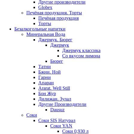
Другие производители
Globex
Печёная продукция. Торты
Печёная продукция
Торты
Безалкогольные напитки
Минеральная Вода
Джермук. Бюрег
Джермук
Джермук классика
Со вкусом лимона
Бюрег
Татни
Бжни. Ной
Гарни
Апаран
Ararat. Well Still
Бон Жур
Дилижан. Зулал
Другие Производители
Dausuz
Соки
Соки SIS Натурал
Соки YAN
Соки 0,930 л