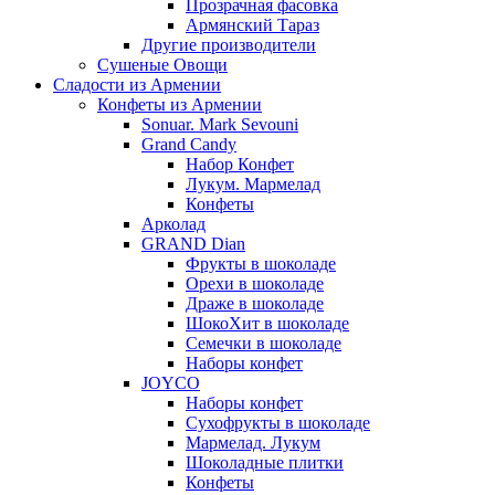
Прозрачная фасовка
Армянский Тараз
Другие производители
Сушеные Овощи
Сладости из Армении
Конфеты из Армении
Sonuar. Mark Sevouni
Grand Candy
Набор Конфет
Лукум. Мармелад
Конфеты
Арколад
GRAND Dian
Фрукты в шоколаде
Орехи в шоколаде
Драже в шоколаде
ШокоХит в шоколаде
Семечки в шоколаде
Наборы конфет
JOYCO
Наборы конфет
Сухофрукты в шоколаде
Мармелад. Лукум
Шоколадные плитки
Конфеты