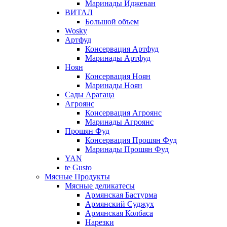
Маринады Иджеван
ВИТАЛ
Большой объем
Wosky
Артфуд
Консервация Артфуд
Маринады Артфуд
Ноян
Консервация Ноян
Маринады Ноян
Сады Арагаца
Агроянс
Консервация Агроянс
Маринады Агроянс
Прошян Фуд
Консервация Прошян Фуд
Маринады Прошян Фуд
YAN
te Gusto
Мясные Продукты
Мясные деликатесы
Армянская Бастурма
Армянский Суджух
Армянская Колбаса
Нарезки