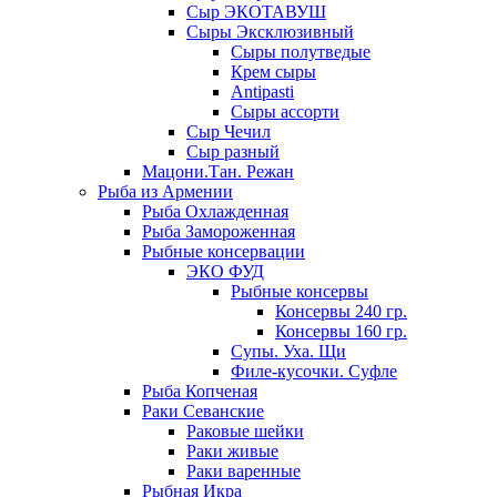
Сыр ЭКОТАВУШ
Сыры Эксклюзивный
Сыры полутведые
Крем сыры
Antipasti
Сыры ассорти
Сыр Чечил
Сыр разный
Мацони.Тан. Режан
Рыба из Армении
Рыба Охлажденная
Рыба Замороженная
Рыбные консервации
ЭКО ФУД
Рыбные консервы
Консервы 240 гр.
Консервы 160 гр.
Супы. Уха. Щи
Филе-кусочки. Суфле
Рыба Копченая
Раки Севанские
Раковые шейки
Раки живые
Раки варенные
Рыбная Икра