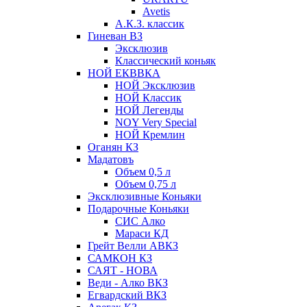
Avetis
А.К.З. классик
Гиневан ВЗ
Эксклюзив
Классический коньяк
НОЙ ЕКВВКА
НОЙ Эксклюзив
НОЙ Классик
НОЙ Легенды
NOY Very Speсial
НОЙ Кремлин
Оганян КЗ
Мадатовъ
Объем 0,5 л
Объем 0,75 л
Эксклюзивные Коньяки
Подарочные Коньяки
СИС Алко
Мараси КД
Грейт Велли АВКЗ
САМКОН КЗ
САЯТ - НОВА
Веди - Алко ВКЗ
Егвардский ВКЗ