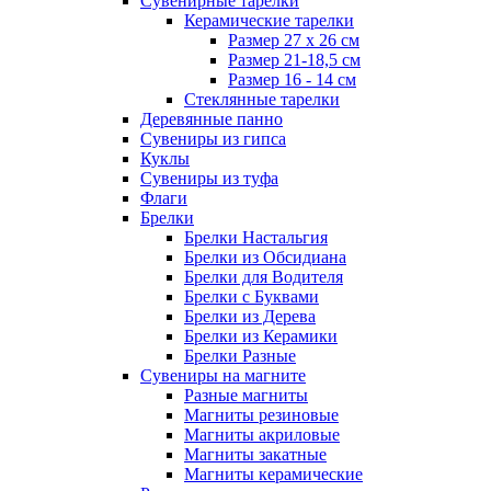
Сувенирные тарелки
Керамические тарелки
Размер 27 х 26 см
Размер 21-18,5 см
Размер 16 - 14 см
Стеклянные тарелки
Деревянные панно
Сувениры из гипса
Куклы
Сувениры из туфа
Флаги
Брелки
Брелки Настальгия
Брелки из Обсидиана
Брелки для Водителя
Брелки с Буквами
Брелки из Дерева
Брелки из Керамики
Брелки Разные
Сувениры на магните
Разные магниты
Магниты резиновые
Магниты акриловые
Магниты закатные
Магниты керамические