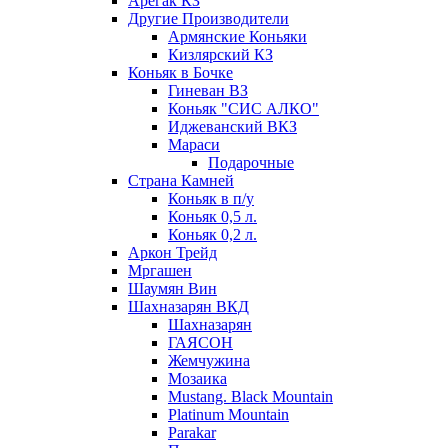
Арегак КЗ
Другие Производители
Армянские Коньяки
Кизлярский КЗ
Коньяк в Бочке
Гиневан ВЗ
Коньяк "СИС АЛКО"
Иджеванский ВКЗ
Мараси
Подарочные
Страна Камней
Коньяк в п/у
Коньяк 0,5 л.
Коньяк 0,2 л.
Аркон Трейд
Мргашен
Шаумян Вин
Шахназарян ВКД
Шахназарян
ГАЯСОН
Жемчужина
Мозаика
Mustang. Black Mountain
Platinum Mountain
Parakar