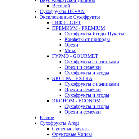
Вкус Араратской Долины
Весовой
Сухофрукты IJEVAN
Эксклюзивные Сухофрукты
ГИФТ - GIFT
ПРЕМИУМ - PREMIUM
Сухофрукты Ягоды Цукаты
Конфеты от природы
Орехи
Микс
ГУРМЭ - GOURMET
Сухофрукты с начинками
Орехи и семечки
Сухофрукты и ягоды
ЭКСТРА - EXTRA
Сухофрукты с начинками
Орехи и семечки
Сухофрукты и ягоды
ЭКОНОМ - ECONOM
Сухофрукты и ягоды
Орехи и семечки
Разное
Сухофрукты Aregi
Сушеные фрукты
Фруктовые Чипсы