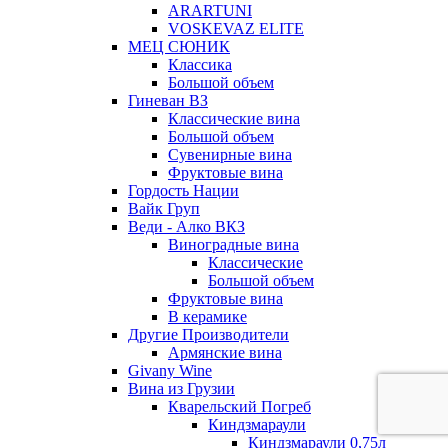
ARARTUNI
VOSKEVAZ ELITE
МЕЦ СЮНИК
Классика
Большой объем
Гиневан ВЗ
Классические вина
Большой объем
Сувенирные вина
Фруктовые вина
Гордость Нации
Вайк Груп
Веди - Алко ВКЗ
Виноградные вина
Классические
Большой объем
Фруктовые вина
В керамике
Другие Производители
Армянские вина
Givany Wine
Вина из Грузии
Кварельский Погреб
Киндзмараули
Киндзмараули 0,75л