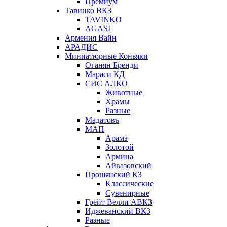
Премиум
Тавинко ВКЗ
TAVINKO
AGASI
Армения Вайн
АРАДИС
Миниатюрные Коньяки
Оганян Бренди
Мараси КД
СИС АЛКО
Животные
Храмы
Разные
Мадатовъ
МАП
Арамэ
Золотой
Армина
Айвазовский
Прошянский КЗ
Классические
Сувенирные
Грейт Велли АВКЗ
Иджеванский ВКЗ
Разные