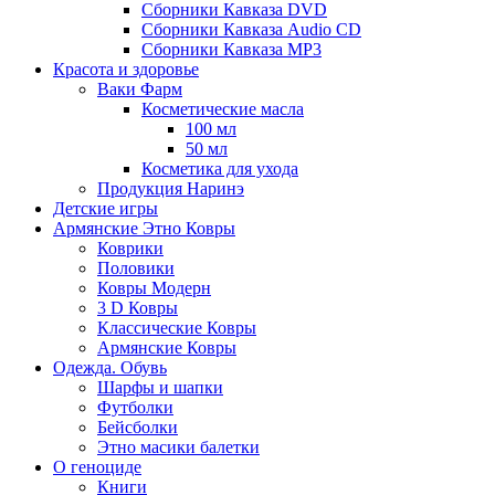
Сборники Кавказа DVD
Сборники Кавказа Audio CD
Сборники Кавказа MP3
Красота и здоровье
Ваки Фарм
Косметические масла
100 мл
50 мл
Косметика для ухода
Продукция Наринэ
Детские игры
Армянские Этно Ковры
Коврики
Половики
Ковры Модерн
3 D Ковры
Классические Ковры
Армянские Ковры
Одежда. Обувь
Шарфы и шапки
Футболки
Бейсболки
Этно масики балетки
О геноциде
Книги