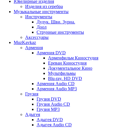
Ювелирные изделия
Изделия из серебра
Музыкальные инструменты
Инструменты
Дудук. Шви. Зурна.
Доол
Струнные инструменты
Аксессуары
MuzKavkaz
Армения
Армения DVD
Арменфильм Киностудия
Ереван Киностудия
Документальное Кино
Мультфильмы
Blu-ray. HD DVD
Армения Audio CD
Армения Audio MP3
Грузия
Грузия DVD
Грузия Audio CD
Грузия MP3
Адыгея
Адыгея DVD
Адыгея Audio CD