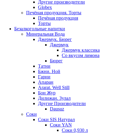
Другие производители
Globex
Печёная продукция. Торты
Печёная продукция
Торты
Безалкогольные напитки
Минеральная Вода
Джермук. Бюрег
Джермук
Джермук классика
Со вкусом лимона
Бюрег
Татни
Бжни. Ной
Гарни
Апаран
Ararat. Well Still
Бон Жур
Дилижан. Зулал
Другие Производители
Dausuz
Соки
Соки SIS Натурал
Соки YAN
Соки 0,930 л