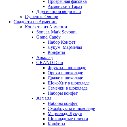
Прозрачная фасовка
Армянский Тараз
Другие производители
Сушеные Овощи
Сладости из Армении
Конфеты из Армении
Sonuar. Mark Sevouni
Grand Candy
Набор Конфет
Лукум. Мармелад
Конфеты
Арколад
GRAND Dian
Фрукты в шоколаде
Орехи в шоколаде
Драже в шоколаде
ШокоХит в шоколаде
Семечки в шоколаде
Наборы конфет
JOYCO
Наборы конфет
Сухофрукты в шоколаде
Мармелад. Лукум
Шоколадные плитки
Конфеты