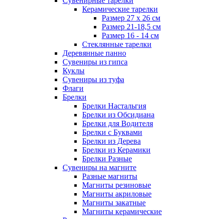
Сувенирные тарелки
Керамические тарелки
Размер 27 х 26 см
Размер 21-18,5 см
Размер 16 - 14 см
Стеклянные тарелки
Деревянные панно
Сувениры из гипса
Куклы
Сувениры из туфа
Флаги
Брелки
Брелки Настальгия
Брелки из Обсидиана
Брелки для Водителя
Брелки с Буквами
Брелки из Дерева
Брелки из Керамики
Брелки Разные
Сувениры на магните
Разные магниты
Магниты резиновые
Магниты акриловые
Магниты закатные
Магниты керамические