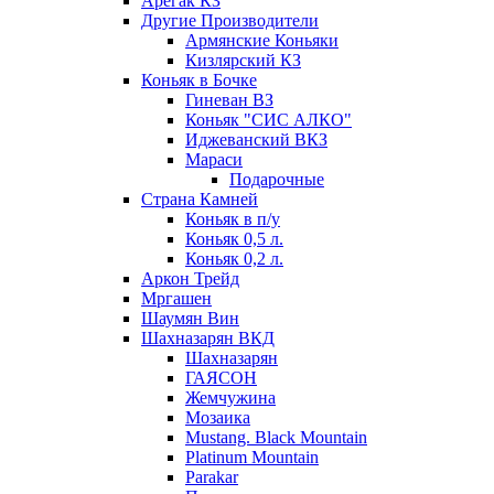
Арегак КЗ
Другие Производители
Армянские Коньяки
Кизлярский КЗ
Коньяк в Бочке
Гиневан ВЗ
Коньяк "СИС АЛКО"
Иджеванский ВКЗ
Мараси
Подарочные
Страна Камней
Коньяк в п/у
Коньяк 0,5 л.
Коньяк 0,2 л.
Аркон Трейд
Мргашен
Шаумян Вин
Шахназарян ВКД
Шахназарян
ГАЯСОН
Жемчужина
Мозаика
Mustang. Black Mountain
Platinum Mountain
Parakar