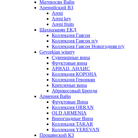
Матевосян Вайн
Аренийский ВЗ
Areni
Areni key
Areni fruits
Шахназарян ЕКД
Коллекция Гаясон
Коллекция Гаясон п/у
Коллекция Гаясон Новогодняя п/у
Gevorkian winery
Сувенирные вина
Фруктовые вина
АРИАЦ. АНАИС
Коллекция КОРОНА
Коллекция Геворкян
Крепленые вина
Абрикосовый Бренди
Армения Вайн
Фруктовые Вина
Коллекция ORRAN
OLD ARMENIA
Виноградные Вина
Коллекция TAKAR
Коллекция YEREVAN
Прошянский КЗ