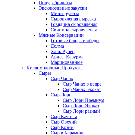
Полуфабрикаты
Эксклюзивные закуски
Мини-рулеты
Сыровяленая вырезка
Говядина сыровяленая
Свинина сыровяленая
Мясные Консервации
Готовые блюда и обеды
Долма
Хаш. Рубец
Ариса. Кавурма
Маринованные
Кисломолочные Продукты
Сыры
Сыр Чанах
Сыр Чанах в ведре
Сыр Чанах Экокат
Сыр Лори
Сыр Лори Премиум
Сыр Лори Экокат
Сыр Лори разный
Сыр Качотта
Сыр Овечий
Сыр Козий
Сыр в Керамике