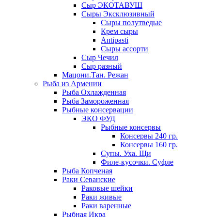
Сыр ЭКОТАВУШ
Сыры Эксклюзивный
Сыры полутведые
Крем сыры
Antipasti
Сыры ассорти
Сыр Чечил
Сыр разный
Мацони.Тан. Режан
Рыба из Армении
Рыба Охлажденная
Рыба Замороженная
Рыбные консервации
ЭКО ФУД
Рыбные консервы
Консервы 240 гр.
Консервы 160 гр.
Супы. Уха. Щи
Филе-кусочки. Суфле
Рыба Копченая
Раки Севанские
Раковые шейки
Раки живые
Раки варенные
Рыбная Икра