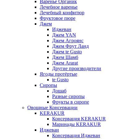
Варенье Органик
Лечебное варенье
Лечебный конфитюр
Фруктовое пюре
Джем
Иджеван
Джем YAN
Джем Агроянс
Джем Фрут Ланд
Джем te Gusto
Джем Шамб
Джем Ararat
Другие производители
Ягоды протёртые
te Gusto
Сиропы
Дошаб
Разные сиропы
Фрукты в сиропе
Овощные Консервации
KERAKUR
Консервация KERAKUR
Маринады KERAKUR
Иджеван
Консервация Иджеван