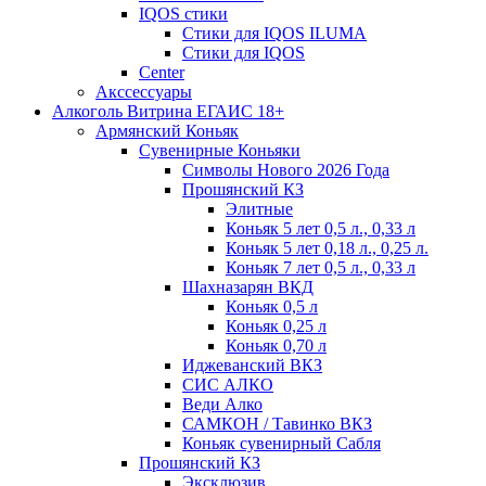
IQOS стики
Стики для IQOS ILUMA
Стики для IQOS
Сenter
Акссессуары
Алкоголь Витрина ЕГАИС 18+
Армянский Коньяк
Сувенирные Коньяки
Символы Нового 2026 Года
Прошянский КЗ
Элитные
Коньяк 5 лет 0,5 л., 0,33 л
Коньяк 5 лет 0,18 л., 0,25 л.
Коньяк 7 лет 0,5 л., 0,33 л
Шахназарян ВКД
Коньяк 0,5 л
Коньяк 0,25 л
Коньяк 0,70 л
Иджеванский ВКЗ
СИС АЛКО
Веди Алко
САМКОН / Тавинко ВКЗ
Коньяк сувенирный Сабля
Прошянский КЗ
Эксклюзив