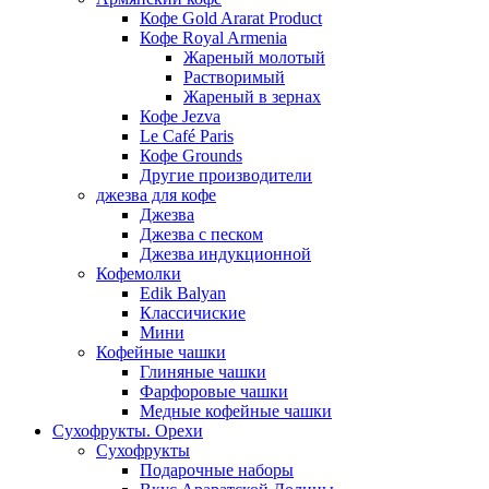
Кофе Gold Ararat Product
Кофе Royal Armenia
Жареный молотый
Растворимый
Жареный в зернах
Кофе Jezva
Le Café Paris
Кофе Grounds
Другие производители
джезва для кофе
Джезва
Джезва с песком
Джезва индукционной
Кофемолки
Edik Balyan
Классичиские
Мини
Кофейные чашки
Глиняные чашки
Фарфоровые чашки
Медные кофейные чашки
Сухофрукты. Орехи
Сухофрукты
Подарочные наборы