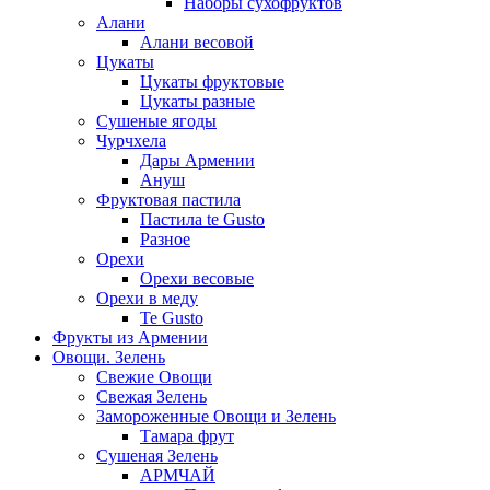
Наборы сухофруктов
Алани
Алани весовой
Цукаты
Цукаты фруктовые
Цукаты разные
Сушеные ягоды
Чурчхела
Дары Армении
Ануш
Фруктовая пастила
Пастила te Gusto
Разное
Орехи
Орехи весовые
Орехи в меду
Te Gusto
Фрукты из Армении
Овощи. Зелень
Свежие Овощи
Свежая Зелень
Замороженные Овощи и Зелень
Тамара фрут
Сушеная Зелень
АРМЧАЙ