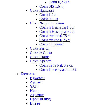
Соки 0,250 л
Соки SIS 1,6 л.
Соки Иджеван
Соки 1.0 л
Соки 0.25 л
Соки Noyan Premium
Соки и Нектары 1,0 л
Соки и Нектары 0,2 л
Соки стекло 0,75 л
Соки стекло 0,25 л
Соки Органик
Соки Витал
Соки te Gusto
Соки Шамб
Соки Арарат
Соки Tetra Pak 0,97л.
Соки Премиум ст. 0,75
Компоты
Иджеван
Арарат
YAN
Ноян
Агроянс
Прошян Фуд
Витал