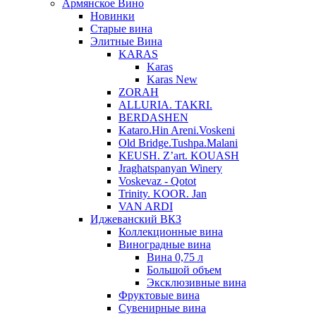
Армянское Вино
Новинки
Старые вина
Элитные Вина
KARAS
Karas
Karas New
ZORAH
ALLURIA. TAKRI.
BERDASHEN
Kataro.Hin Areni.Voskeni
Old Bridge.Tushpa.Malani
KEUSH. Z’art. KOUASH
Jraghatspanyan Winery
Voskevaz - Qotot
Trinity. KOOR. Jan
VAN ARDI
Иджеванский ВКЗ
Коллекционные вина
Виноградные вина
Вина 0,75 л
Большой объем
Эксклюзивные вина
Фруктовые вина
Cувенирные вина