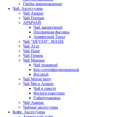
Грибы маринованные
Чай. Аксессуары
Чай Арарат
Чай Darman
АРМЧАЙ
Чай заварочный
Прозрачная фасовка
Армянский Тараз
Чай "IJEVAN". MASIS
Чай Агат
Чай Нане
Чай Гюмри
Чай Манана
Чай травяной
Био-сертифицированный
Весовой
Чай Meron berry
Чай Мега Арарат
Чай в пакете
Фильтр-пакетики
Гофроупаковка
Чай Амарас
Чайные аксессуары
Кофе. Аксессуары
Армянский кофе