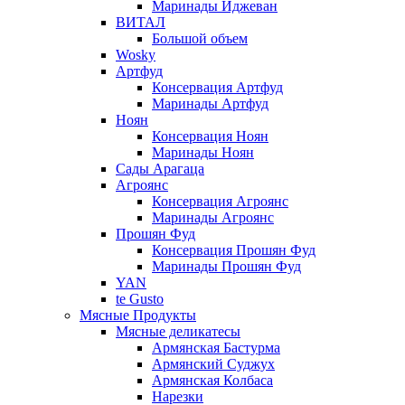
Маринады Иджеван
ВИТАЛ
Большой объем
Wosky
Артфуд
Консервация Артфуд
Маринады Артфуд
Ноян
Консервация Ноян
Маринады Ноян
Сады Арагаца
Агроянс
Консервация Агроянс
Маринады Агроянс
Прошян Фуд
Консервация Прошян Фуд
Маринады Прошян Фуд
YAN
te Gusto
Мясные Продукты
Мясные деликатесы
Армянская Бастурма
Армянский Суджух
Армянская Колбаса
Нарезки