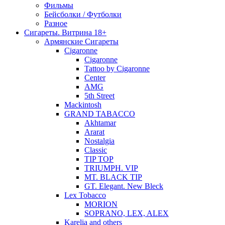
Фильмы
Бейсболки / Футболки
Разное
Сигареты. Витрина 18+
Армянские Сигареты
Cigaronne
Cigaronne
Tattoo by Cigaronne
Center
AMG
5th Street
Mackintosh
GRAND TABACCO
Akhtamar
Ararat
Nostalgia
Classic
TIP TOP
TRIUMPH. VIP
MT. BLACK TIP
GT. Elegant. New Bleck
Lex Tobacco
MORION
SOPRANO, LEX, ALEX
Karelia and others