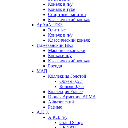
Коньяк в п/у
Коньяк в тубе
Спиртные напитки
Классический коньяк
АрАрАт ЕКЗ
Элитные
Коньяк в п/у
Классический коньяк
Иджеванский ВКЗ
Марочные коньяки
Коньяки п/у
Классический коньяк
Бренди
МАП
Коллекция Золотой
Объем 0,5 л
Коньяк 0,7 л
Коллекция France
Горная Армения. АРМА
Айвазовский
Разные
А.К.З.
А.К.З. п/у
Grand Sargis
URARTU