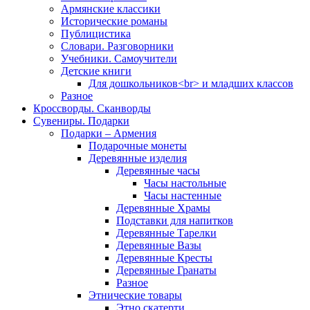
Армянские классики
Исторические романы
Публицистика
Словари. Разговорники
Учебники. Самоучители
Детские книги
Для дошкольников<br> и младших классов
Разное
Кроссворды. Сканворды
Сувениры. Подарки
Подарки – Армения
Подарочные монеты
Деревянные изделия
Деревянные часы
Часы настольные
Часы настенные
Деревянные Храмы
Подставки для напитков
Деревянные Тарелки
Деревянные Вазы
Деревянные Кресты
Деревянные Гранаты
Разное
Этнические товары
Этно скатерти