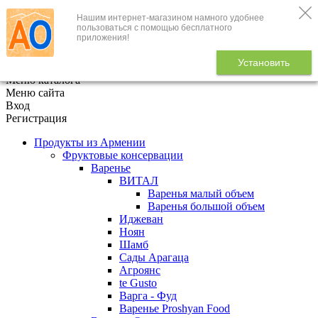
Нашим интернет-магазином намного удобнее
+7 (495) 646-888-1
пользоваться с помощью бесплатного
приложения!
В корзине
0
товаров
Установить
x
Меню каталога
Меню сайта
Вход
Регистрация
Продукты из Армении
Фруктовые консервации
Варенье
ВИТАЛ
Варенья малый объем
Варенья большой объем
Иджеван
Ноян
Шамб
Сады Арагаца
Агроянс
te Gusto
Варга - Фуд
Варенье Proshyan Food