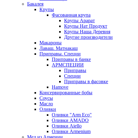
Бакалея
Крупы
Фасованная крупа
Крупы Арарат
Крупы Нат Продукт
Крупы Наша Деревня
Другие производители
Макароны
Лаваш. Матнакаш
Приправы. Специи
Приправы в банке
АРМСПЕЦИИ
Приправы
Специи
Приправы в фасовке
Hamove
Консервированные бобы
Соусы
Масло
Оливки
Оливки "Arm Eco"
Оливки AMADO
Оливки Aiello
Оливки Armenium
Мед из Армении