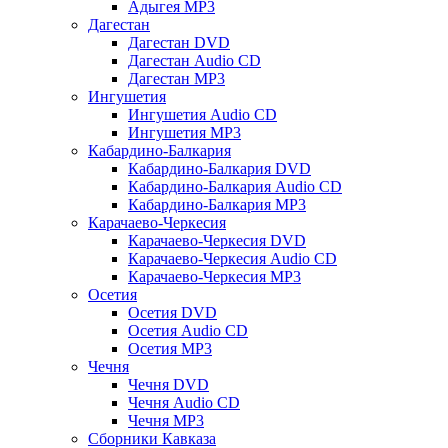
Адыгея MP3
Дагестан
Дагестан DVD
Дагестан Audio CD
Дагестан MP3
Ингушетия
Ингушетия Audio CD
Ингушетия MP3
Кабардино-Балкария
Кабардино-Балкария DVD
Кабардино-Балкария Audio CD
Кабардино-Балкария MP3
Карачаево-Черкесия
Карачаево-Черкесия DVD
Карачаево-Черкесия Audio CD
Карачаево-Черкесия MP3
Осетия
Осетия DVD
Осетия Audio CD
Осетия MP3
Чечня
Чечня DVD
Чечня Audio CD
Чечня MP3
Сборники Кавказа