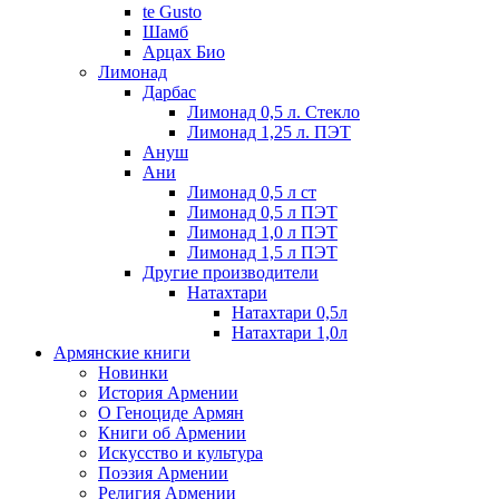
te Gusto
Шамб
Арцах Био
Лимонад
Дарбас
Лимонад 0,5 л. Стекло
Лимонад 1,25 л. ПЭТ
Ануш
Ани
Лимонад 0,5 л ст
Лимонад 0,5 л ПЭТ
Лимонад 1,0 л ПЭТ
Лимонад 1,5 л ПЭТ
Другие производители
Натахтари
Натахтари 0,5л
Натахтари 1,0л
Армянские книги
Новинки
История Армении
О Геноциде Армян
Книги об Армении
Иcкусство и культура
Поэзия Армении
Религия Армении