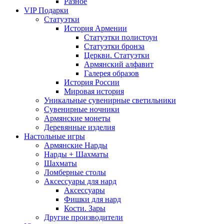
Разное
VIP Подарки
Статуэтки
История Армении
Статуэтки полистоун
Статуэтки бронза
Церкви. Статуэтки
Армянский алфавит
Галерея образов
История России
Мировая история
Уникальные сувенирные светильники
Сувенирные ночники
Армянские монеты
Деревянные изделия
Настольные игры
Армянские Нарды
Нарды + Шахматы
Шахматы
Ломберные столы
Аксессуары для нард
Аксессуары
Фишки для нард
Кости. Зары
Другие производители