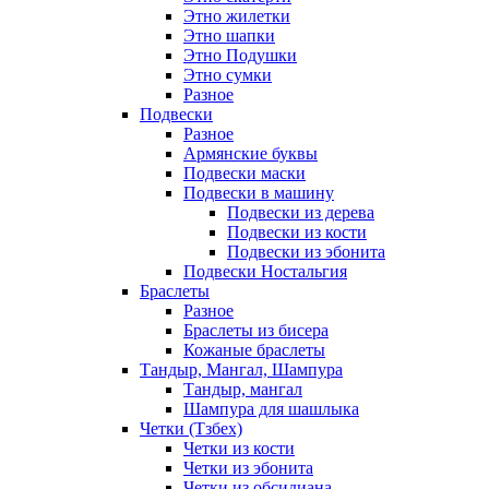
Этно жилетки
Этно шапки
Этно Подушки
Этно сумки
Разное
Подвески
Разное
Армянские буквы
Подвески маски
Подвески в машину
Подвески из дерева
Подвески из кости
Подвески из эбонита
Подвески Ностальгия
Браслеты
Разное
Браслеты из бисера
Кожаные браслеты
Тандыр, Мангал, Шампура
Тандыр, мангал
Шампура для шашлыка
Четки (Тзбех)
Четки из кости
Четки из эбонита
Четки из обсидиана