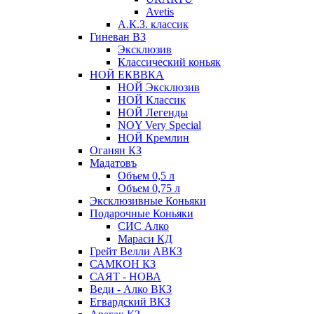
Avetis
А.К.З. классик
Гиневан ВЗ
Эксклюзив
Классический коньяк
НОЙ ЕКВВКА
НОЙ Эксклюзив
НОЙ Классик
НОЙ Легенды
NOY Very Speсial
НОЙ Кремлин
Оганян КЗ
Мадатовъ
Объем 0,5 л
Объем 0,75 л
Эксклюзивные Коньяки
Подарочные Коньяки
СИС Алко
Мараси КД
Грейт Велли АВКЗ
САМКОН КЗ
САЯТ - НОВА
Веди - Алко ВКЗ
Егвардский ВКЗ