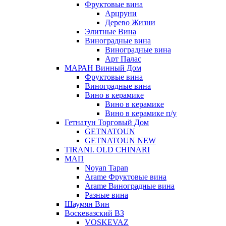
Фруктовые вина
Арцруни
Дерево Жизни
Элитные Вина
Виноградные вина
Виноградные вина
Арт Палас
МАРАН Винный Дом
Фруктовые вина
Виноградные вина
Вино в керамике
Вино в керамике
Вино в керамике п/у
Гетнатун Торговый Дом
GETNATOUN
GETNATOUN NEW
TIRANI. OLD CHINARI
МАП
Noyan Tapan
Arame Фруктовые вина
Arame Виноградные вина
Разные вина
Шаумян Вин
Воскевазский ВЗ
VOSKEVAZ