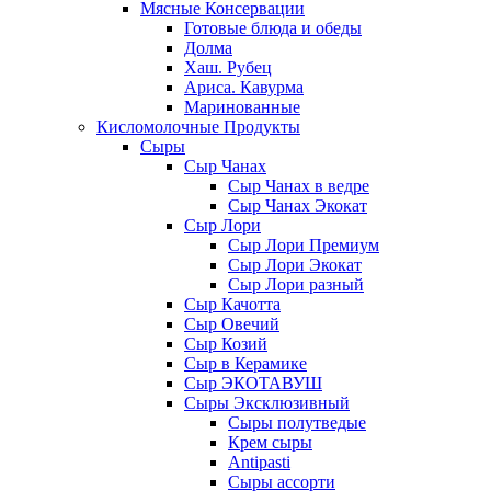
Мясные Консервации
Готовые блюда и обеды
Долма
Хаш. Рубец
Ариса. Кавурма
Маринованные
Кисломолочные Продукты
Сыры
Сыр Чанах
Сыр Чанах в ведре
Сыр Чанах Экокат
Сыр Лори
Сыр Лори Премиум
Сыр Лори Экокат
Сыр Лори разный
Сыр Качотта
Сыр Овечий
Сыр Козий
Сыр в Керамике
Сыр ЭКОТАВУШ
Сыры Эксклюзивный
Сыры полутведые
Крем сыры
Antipasti
Сыры ассорти