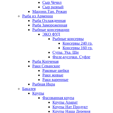
Сыр Чечил
Сыр разный
Мацони.Тан. Режан
Рыба из Армении
Рыба Охлажденная
Рыба Замороженная
Рыбные консервации
ЭКО ФУД
Рыбные консервы
Консервы 240 гр.
Консервы 160 гр.
Супы. Уха. Щи
Филе-кусочки. Суфле
Рыба Копченая
Раки Севанские
Раковые шейки
Раки живые
Раки варенные
Рыбная Икра
Бакалея
Крупы
Фасованная крупа
Крупы Арарат
Крупы Нат Продукт
Крупы Наша Деревня