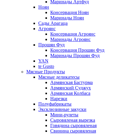
Маринады Артфуд
Ноян
Консервация Ноян
Маринады Ноян
Сады Арагаца
Агроянс
Консервация Агроянс
Маринады Агроянс
Прошян Фуд
Консервация Прошян Фуд
Маринады Прошян Фуд
YAN
te Gusto
Мясные Продукты
Мясные деликатесы
Армянская Бастурма
Армянский Суджух
Армянская Колбаса
Нарезки
Полуфабрикаты
Эксклюзивные закуски
Мини-рулеты
Сыровяленая вырезка
Говядина сыровяленая
Свинина сыровяленая