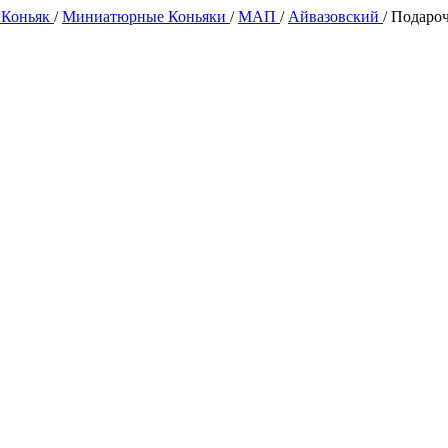
 Коньяк
/
Миниатюрные Коньяки
/
МАП
/
Айвазовский
/
Подароч