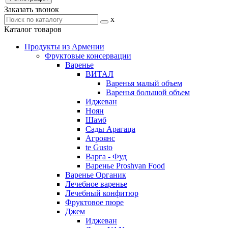
Заказать звонок
x
Каталог товаров
Продукты из Армении
Фруктовые консервации
Варенье
ВИТАЛ
Варенья малый объем
Варенья большой объем
Иджеван
Ноян
Шамб
Сады Арагаца
Агроянс
te Gusto
Варга - Фуд
Варенье Proshyan Food
Варенье Органик
Лечебное варенье
Лечебный конфитюр
Фруктовое пюре
Джем
Иджеван