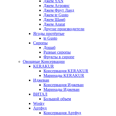
Джем YAN
Джем Агроянс
Джем Фрут Ланд
Джем te Gusto
Джем Шамб
Джем Ararat
Другие производители
Ягоды протёртые
te Gusto
Сиропы
Дошаб
Разные сиропы
Фрукты в сиропе
Овощные Консервации
KERAKUR
Консервация KERAKUR
Маринады KERAKUR
Иджеван
Консервация Иджеван
Маринады Иджеван
ВИТАЛ
Большой объем
Wosky
Артфуд
Консервация Артфуд