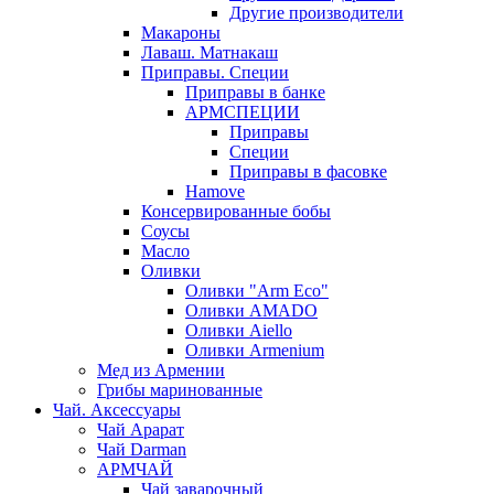
Другие производители
Макароны
Лаваш. Матнакаш
Приправы. Специи
Приправы в банке
АРМСПЕЦИИ
Приправы
Специи
Приправы в фасовке
Hamove
Консервированные бобы
Соусы
Масло
Оливки
Оливки "Arm Eco"
Оливки AMADO
Оливки Aiello
Оливки Armenium
Мед из Армении
Грибы маринованные
Чай. Аксессуары
Чай Арарат
Чай Darman
АРМЧАЙ
Чай заварочный