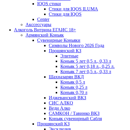
IQOS стики
Стики для IQOS ILUMA
Стики для IQOS
Сenter
Акссессуары
Алкоголь Витрина ЕГАИС 18+
Армянский Коньяк
Сувенирные Коньяки
Символы Нового 2026 Года
Прошянский КЗ
Элитные
Коньяк 5 лет 0,5 л., 0,33 л
Коньяк 5 лет 0,18 л., 0,25 л.
Коньяк 7 лет 0,5 л., 0,33 л
Шахназарян ВКД
Коньяк 0,5 л
Коньяк 0,25 л
Коньяк 0,70 л
Иджеванский ВКЗ
СИС АЛКО
Веди Алко
САМКОН / Тавинко ВКЗ
Коньяк сувенирный Сабля
Прошянский КЗ
Эксклюзив