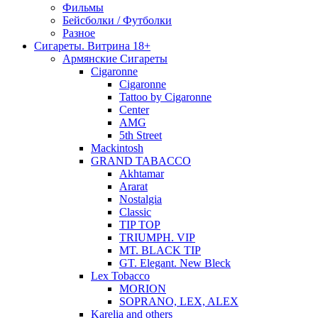
Фильмы
Бейсболки / Футболки
Разное
Сигареты. Витрина 18+
Армянские Сигареты
Cigaronne
Cigaronne
Tattoo by Cigaronne
Center
AMG
5th Street
Mackintosh
GRAND TABACCO
Akhtamar
Ararat
Nostalgia
Classic
TIP TOP
TRIUMPH. VIP
MT. BLACK TIP
GT. Elegant. New Bleck
Lex Tobacco
MORION
SOPRANO, LEX, ALEX
Karelia and others