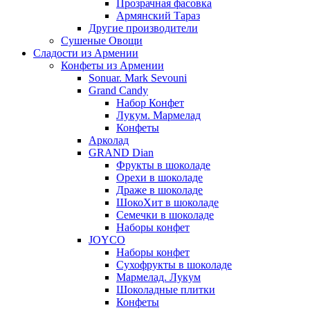
Прозрачная фасовка
Армянский Тараз
Другие производители
Сушеные Овощи
Сладости из Армении
Конфеты из Армении
Sonuar. Mark Sevouni
Grand Candy
Набор Конфет
Лукум. Мармелад
Конфеты
Арколад
GRAND Dian
Фрукты в шоколаде
Орехи в шоколаде
Драже в шоколаде
ШокоХит в шоколаде
Семечки в шоколаде
Наборы конфет
JOYCO
Наборы конфет
Сухофрукты в шоколаде
Мармелад. Лукум
Шоколадные плитки
Конфеты