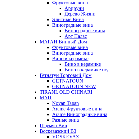
Фруктовые вина
Арцруни
Дерево Жизни
Элитные Вина
Виноградные вина
Виноградные вина
Арт Палас
МАРАН Винный Дом
Фруктовые вина
Виноградные вина
Вино в керамике
Вино в керамике
Вино в керамике п/у
Гетнатун Торговый Дом
GETNATOUN
GETNATOUN NEW
TIRANI. OLD CHINARI
МАП
Noyan Tapan
Arame Фруктовые вина
Arame Виноградные вина
Разные вина
Шаумян Вин
Воскевазский ВЗ
VOSKEVAZ