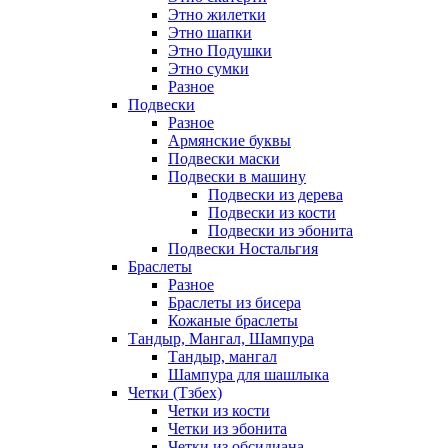
Этно жилетки
Этно шапки
Этно Подушки
Этно сумки
Разное
Подвески
Разное
Армянские буквы
Подвески маски
Подвески в машину
Подвески из дерева
Подвески из кости
Подвески из эбонита
Подвески Ностальгия
Браслеты
Разное
Браслеты из бисера
Кожаные браслеты
Тандыр, Мангал, Шампура
Тандыр, мангал
Шампура для шашлыка
Четки (Тзбех)
Четки из кости
Четки из эбонита
Четки из обсидиана