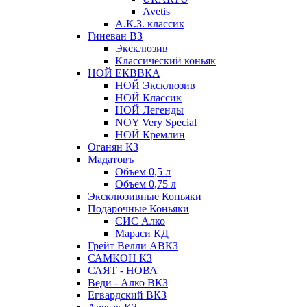
Avetis
А.К.З. классик
Гиневан ВЗ
Эксклюзив
Классический коньяк
НОЙ ЕКВВКА
НОЙ Эксклюзив
НОЙ Классик
НОЙ Легенды
NOY Very Speсial
НОЙ Кремлин
Оганян КЗ
Мадатовъ
Объем 0,5 л
Объем 0,75 л
Эксклюзивные Коньяки
Подарочные Коньяки
СИС Алко
Мараси КД
Грейт Велли АВКЗ
САМКОН КЗ
САЯТ - НОВА
Веди - Алко ВКЗ
Егвардский ВКЗ