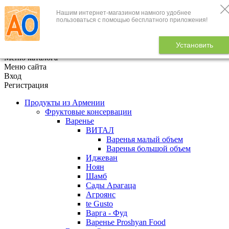
Нашим интернет-магазином намного удобнее
+7 (495) 646-888-1
пользоваться с помощью бесплатного приложения!
В корзине
0
товаров
Установить
x
Меню каталога
Меню сайта
Вход
Регистрация
Продукты из Армении
Фруктовые консервации
Варенье
ВИТАЛ
Варенья малый объем
Варенья большой объем
Иджеван
Ноян
Шамб
Сады Арагаца
Агроянс
te Gusto
Варга - Фуд
Варенье Proshyan Food