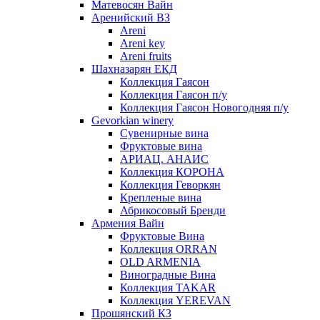
Матевосян Вайн
Аренийский ВЗ
Areni
Areni key
Areni fruits
Шахназарян ЕКД
Коллекция Гаясон
Коллекция Гаясон п/у
Коллекция Гаясон Новогодняя п/у
Gevorkian winery
Сувенирные вина
Фруктовые вина
АРИАЦ. АНАИС
Коллекция КОРОНА
Коллекция Геворкян
Крепленые вина
Абрикосовый Бренди
Армения Вайн
Фруктовые Вина
Коллекция ORRAN
OLD ARMENIA
Виноградные Вина
Коллекция TAKAR
Коллекция YEREVAN
Прошянский КЗ