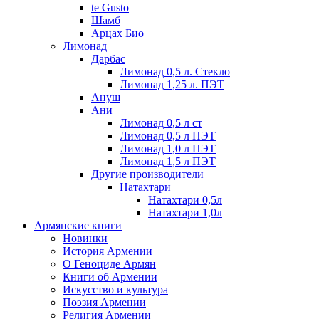
te Gusto
Шамб
Арцах Био
Лимонад
Дарбас
Лимонад 0,5 л. Стекло
Лимонад 1,25 л. ПЭТ
Ануш
Ани
Лимонад 0,5 л ст
Лимонад 0,5 л ПЭТ
Лимонад 1,0 л ПЭТ
Лимонад 1,5 л ПЭТ
Другие производители
Натахтари
Натахтари 0,5л
Натахтари 1,0л
Армянские книги
Новинки
История Армении
О Геноциде Армян
Книги об Армении
Иcкусство и культура
Поэзия Армении
Религия Армении