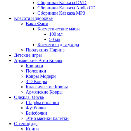
Сборники Кавказа DVD
Сборники Кавказа Audio CD
Сборники Кавказа MP3
Красота и здоровье
Ваки Фарм
Косметические масла
100 мл
50 мл
Косметика для ухода
Продукция Наринэ
Детские игры
Армянские Этно Ковры
Коврики
Половики
Ковры Модерн
3 D Ковры
Классические Ковры
Армянские Ковры
Одежда. Обувь
Шарфы и шапки
Футболки
Бейсболки
Этно масики балетки
О геноциде
Книги