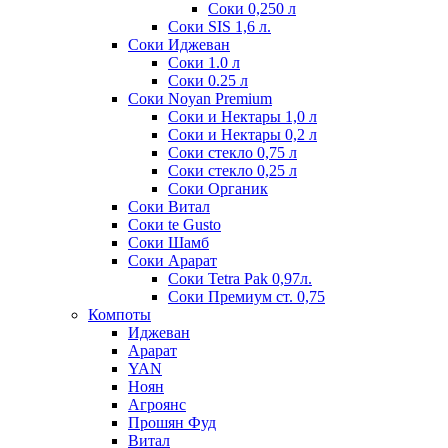
Соки 0,250 л
Соки SIS 1,6 л.
Соки Иджеван
Соки 1.0 л
Соки 0.25 л
Соки Noyan Premium
Соки и Нектары 1,0 л
Соки и Нектары 0,2 л
Соки стекло 0,75 л
Соки стекло 0,25 л
Соки Органик
Соки Витал
Соки te Gusto
Соки Шамб
Соки Арарат
Соки Tetra Pak 0,97л.
Соки Премиум ст. 0,75
Компоты
Иджеван
Арарат
YAN
Ноян
Агроянс
Прошян Фуд
Витал