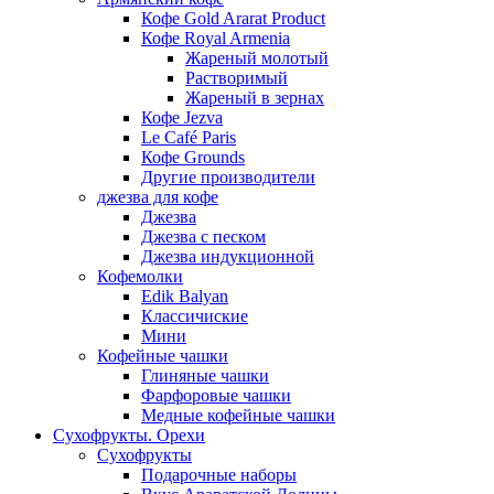
Кофе Gold Ararat Product
Кофе Royal Armenia
Жареный молотый
Растворимый
Жареный в зернах
Кофе Jezva
Le Café Paris
Кофе Grounds
Другие производители
джезва для кофе
Джезва
Джезва с песком
Джезва индукционной
Кофемолки
Edik Balyan
Классичиские
Мини
Кофейные чашки
Глиняные чашки
Фарфоровые чашки
Медные кофейные чашки
Сухофрукты. Орехи
Сухофрукты
Подарочные наборы