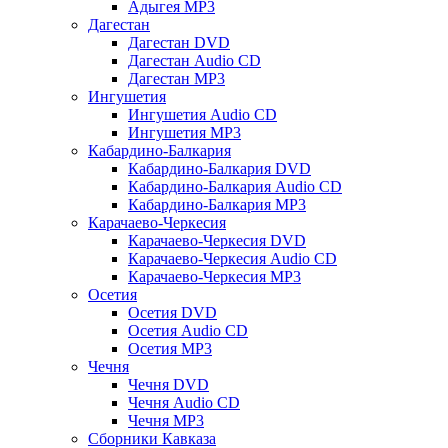
Адыгея MP3
Дагестан
Дагестан DVD
Дагестан Audio CD
Дагестан MP3
Ингушетия
Ингушетия Audio CD
Ингушетия MP3
Кабардино-Балкария
Кабардино-Балкария DVD
Кабардино-Балкария Audio CD
Кабардино-Балкария MP3
Карачаево-Черкесия
Карачаево-Черкесия DVD
Карачаево-Черкесия Audio CD
Карачаево-Черкесия MP3
Осетия
Осетия DVD
Осетия Audio CD
Осетия MP3
Чечня
Чечня DVD
Чечня Audio CD
Чечня MP3
Сборники Кавказа