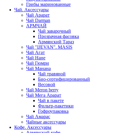
Грибы маринованные
Чай. Аксессуары
Чай Арарат
Чай Darman
АРМЧАЙ
Чай заварочный
Прозрачная фасовка
Армянский Тараз
Чай "IJEVAN". MASIS
Чай Агат
Чай Нане
Чай Гюмри
Чай Манана
Чай травяной
Био-сертифицированный
Весовой
Чай Meron berry
Чай Мега Арарат
Чай в пакете
Фильтр-пакетики
Гофроупаковка
Чай Амарас
Чайные аксессуары
Кофе. Аксессуары
Армянский кофе