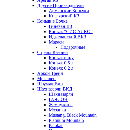
Арегак КЗ
Другие Производители
Армянские Коньяки
Кизлярский КЗ
Коньяк в Бочке
Гиневан ВЗ
Коньяк "СИС АЛКО"
Иджеванский ВКЗ
Мараси
Подарочные
Страна Камней
Коньяк в п/у
Коньяк 0,5 л.
Коньяк 0,2 л.
Аркон Трейд
Мргашен
Шаумян Вин
Шахназарян ВКД
Шахназарян
ГАЯСОН
Жемчужина
Мозаика
Mustang. Black Mountain
Platinum Mountain
Parakar