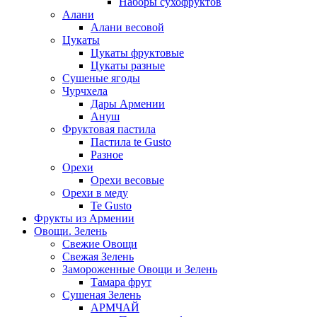
Наборы сухофруктов
Алани
Алани весовой
Цукаты
Цукаты фруктовые
Цукаты разные
Сушеные ягоды
Чурчхела
Дары Армении
Ануш
Фруктовая пастила
Пастила te Gusto
Разное
Орехи
Орехи весовые
Орехи в меду
Te Gusto
Фрукты из Армении
Овощи. Зелень
Свежие Овощи
Свежая Зелень
Замороженные Овощи и Зелень
Тамара фрут
Сушеная Зелень
АРМЧАЙ