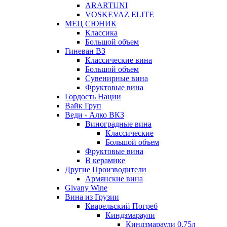
ARARTUNI
VOSKEVAZ ELITE
МЕЦ СЮНИК
Классика
Большой объем
Гиневан ВЗ
Классические вина
Большой объем
Сувенирные вина
Фруктовые вина
Гордость Нации
Вайк Груп
Веди - Алко ВКЗ
Виноградные вина
Классические
Большой объем
Фруктовые вина
В керамике
Другие Производители
Армянские вина
Givany Wine
Вина из Грузии
Кварельский Погреб
Киндзмараули
Киндзмараули 0,75л