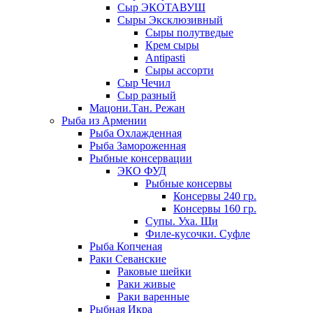
Сыр ЭКОТАВУШ
Сыры Эксклюзивный
Сыры полутведые
Крем сыры
Antipasti
Сыры ассорти
Сыр Чечил
Сыр разный
Мацони.Тан. Режан
Рыба из Армении
Рыба Охлажденная
Рыба Замороженная
Рыбные консервации
ЭКО ФУД
Рыбные консервы
Консервы 240 гр.
Консервы 160 гр.
Супы. Уха. Щи
Филе-кусочки. Суфле
Рыба Копченая
Раки Севанские
Раковые шейки
Раки живые
Раки варенные
Рыбная Икра