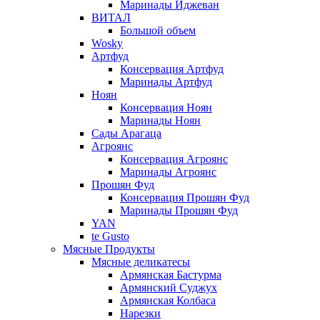
Маринады Иджеван
ВИТАЛ
Большой объем
Wosky
Артфуд
Консервация Артфуд
Маринады Артфуд
Ноян
Консервация Ноян
Маринады Ноян
Сады Арагаца
Агроянс
Консервация Агроянс
Маринады Агроянс
Прошян Фуд
Консервация Прошян Фуд
Маринады Прошян Фуд
YAN
te Gusto
Мясные Продукты
Мясные деликатесы
Армянская Бастурма
Армянский Суджух
Армянская Колбаса
Нарезки