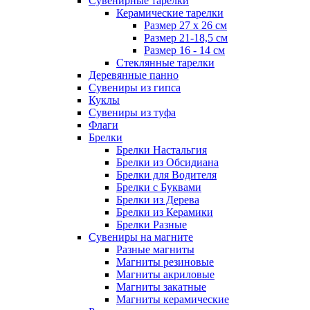
Сувенирные тарелки
Керамические тарелки
Размер 27 х 26 см
Размер 21-18,5 см
Размер 16 - 14 см
Стеклянные тарелки
Деревянные панно
Сувениры из гипса
Куклы
Сувениры из туфа
Флаги
Брелки
Брелки Настальгия
Брелки из Обсидиана
Брелки для Водителя
Брелки с Буквами
Брелки из Дерева
Брелки из Керамики
Брелки Разные
Сувениры на магните
Разные магниты
Магниты резиновые
Магниты акриловые
Магниты закатные
Магниты керамические