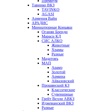
Премиум
Тавинко ВКЗ
TAVINKO
AGASI
Армения Вайн
АРАДИС
Миниатюрные Коньяки
Оганян Бренди
Мараси КД
СИС АЛКО
Животные
Храмы
Разные
Мадатовъ
МАП
Арамэ
Золотой
Армина
Айвазовский
Прошянский КЗ
Классические
Сувенирные
Грейт Велли АВКЗ
Иджеванский ВКЗ
Разные