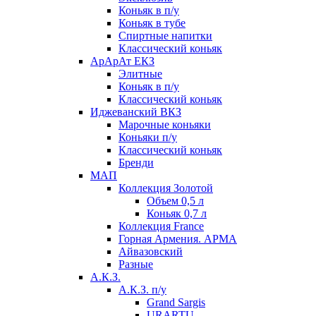
Коньяк в п/у
Коньяк в тубе
Спиртные напитки
Классический коньяк
АрАрАт ЕКЗ
Элитные
Коньяк в п/у
Классический коньяк
Иджеванский ВКЗ
Марочные коньяки
Коньяки п/у
Классический коньяк
Бренди
МАП
Коллекция Золотой
Объем 0,5 л
Коньяк 0,7 л
Коллекция France
Горная Армения. АРМА
Айвазовский
Разные
А.К.З.
А.К.З. п/у
Grand Sargis
URARTU