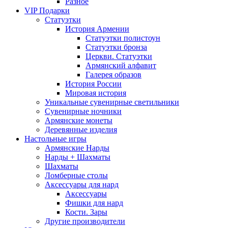
Разное
VIP Подарки
Статуэтки
История Армении
Статуэтки полистоун
Статуэтки бронза
Церкви. Статуэтки
Армянский алфавит
Галерея образов
История России
Мировая история
Уникальные сувенирные светильники
Сувенирные ночники
Армянские монеты
Деревянные изделия
Настольные игры
Армянские Нарды
Нарды + Шахматы
Шахматы
Ломберные столы
Аксессуары для нард
Аксессуары
Фишки для нард
Кости. Зары
Другие производители