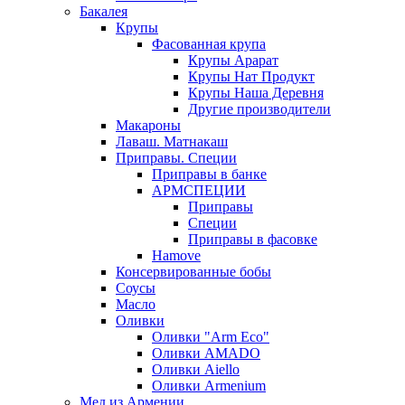
Бакалея
Крупы
Фасованная крупа
Крупы Арарат
Крупы Нат Продукт
Крупы Наша Деревня
Другие производители
Макароны
Лаваш. Матнакаш
Приправы. Специи
Приправы в банке
АРМСПЕЦИИ
Приправы
Специи
Приправы в фасовке
Hamove
Консервированные бобы
Соусы
Масло
Оливки
Оливки "Arm Eco"
Оливки AMADO
Оливки Aiello
Оливки Armenium
Мед из Армении