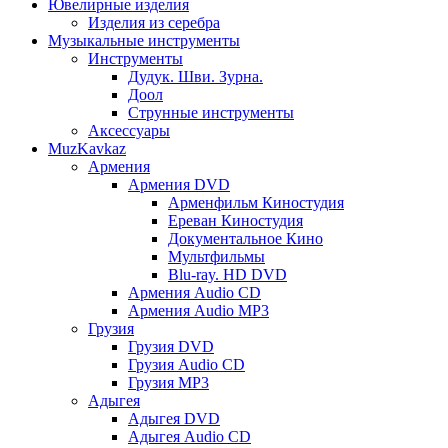
Ювелирные изделия
Изделия из серебра
Музыкальные инструменты
Инструменты
Дудук. Шви. Зурна.
Доол
Струнные инструменты
Аксессуары
MuzKavkaz
Армения
Армения DVD
Арменфильм Киностудия
Ереван Киностудия
Документальное Кино
Мультфильмы
Blu-ray. HD DVD
Армения Audio CD
Армения Audio MP3
Грузия
Грузия DVD
Грузия Audio CD
Грузия MP3
Адыгея
Адыгея DVD
Адыгея Audio CD