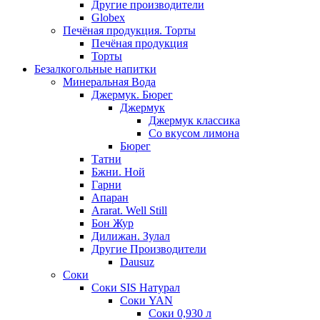
Другие производители
Globex
Печёная продукция. Торты
Печёная продукция
Торты
Безалкогольные напитки
Минеральная Вода
Джермук. Бюрег
Джермук
Джермук классика
Со вкусом лимона
Бюрег
Татни
Бжни. Ной
Гарни
Апаран
Ararat. Well Still
Бон Жур
Дилижан. Зулал
Другие Производители
Dausuz
Соки
Соки SIS Натурал
Соки YAN
Соки 0,930 л