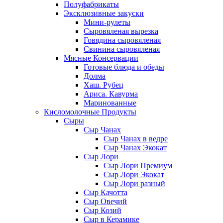
Полуфабрикаты
Эксклюзивные закуски
Мини-рулеты
Сыровяленая вырезка
Говядина сыровяленая
Свинина сыровяленая
Мясные Консервации
Готовые блюда и обеды
Долма
Хаш. Рубец
Ариса. Кавурма
Маринованные
Кисломолочные Продукты
Сыры
Сыр Чанах
Сыр Чанах в ведре
Сыр Чанах Экокат
Сыр Лори
Сыр Лори Премиум
Сыр Лори Экокат
Сыр Лори разный
Сыр Качотта
Сыр Овечий
Сыр Козий
Сыр в Керамике