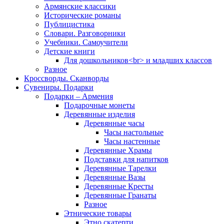
Армянские классики
Исторические романы
Публицистика
Словари. Разговорники
Учебники. Самоучители
Детские книги
Для дошкольников<br> и младших классов
Разное
Кроссворды. Сканворды
Сувениры. Подарки
Подарки – Армения
Подарочные монеты
Деревянные изделия
Деревянные часы
Часы настольные
Часы настенные
Деревянные Храмы
Подставки для напитков
Деревянные Тарелки
Деревянные Вазы
Деревянные Кресты
Деревянные Гранаты
Разное
Этнические товары
Этно скатерти