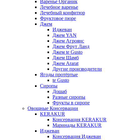
Варенье Органик
Лечебное варенье
Лечебный конфитюр
Фруктовое пюре
Джем
Иджеван
Джем YAN
Джем Агроянс
Джем Фрут Ланд
Джем te Gusto
Джем Шамб
Джем Ararat
Другие производители
Ягоды протёртые
te Gusto
Сиропы
Дошаб
Разные сиропы
Фрукты в сиропе
Овощные Консервации
KERAKUR
Консервация KERAKUR
Маринады KERAKUR
Иджеван
Консервация Иджеван