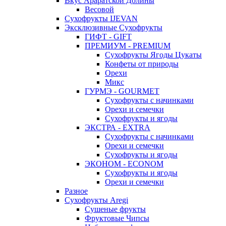
Вкус Араратской Долины
Весовой
Сухофрукты IJEVAN
Эксклюзивные Сухофрукты
ГИФТ - GIFT
ПРЕМИУМ - PREMIUM
Сухофрукты Ягоды Цукаты
Конфеты от природы
Орехи
Микс
ГУРМЭ - GOURMET
Сухофрукты с начинками
Орехи и семечки
Сухофрукты и ягоды
ЭКСТРА - EXTRA
Сухофрукты с начинками
Орехи и семечки
Сухофрукты и ягоды
ЭКОНОМ - ECONOM
Сухофрукты и ягоды
Орехи и семечки
Разное
Сухофрукты Aregi
Сушеные фрукты
Фруктовые Чипсы