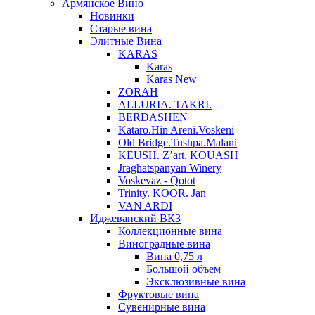
Армянское Вино
Новинки
Старые вина
Элитные Вина
KARAS
Karas
Karas New
ZORAH
ALLURIA. TAKRI.
BERDASHEN
Kataro.Hin Areni.Voskeni
Old Bridge.Tushpa.Malani
KEUSH. Z’art. KOUASH
Jraghatspanyan Winery
Voskevaz - Qotot
Trinity. KOOR. Jan
VAN ARDI
Иджеванский ВКЗ
Коллекционные вина
Виноградные вина
Вина 0,75 л
Большой объем
Эксклюзивные вина
Фруктовые вина
Cувенирные вина