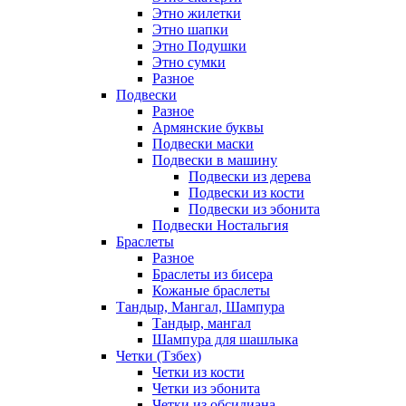
Этно жилетки
Этно шапки
Этно Подушки
Этно сумки
Разное
Подвески
Разное
Армянские буквы
Подвески маски
Подвески в машину
Подвески из дерева
Подвески из кости
Подвески из эбонита
Подвески Ностальгия
Браслеты
Разное
Браслеты из бисера
Кожаные браслеты
Тандыр, Мангал, Шампура
Тандыр, мангал
Шампура для шашлыка
Четки (Тзбех)
Четки из кости
Четки из эбонита
Четки из обсидиана