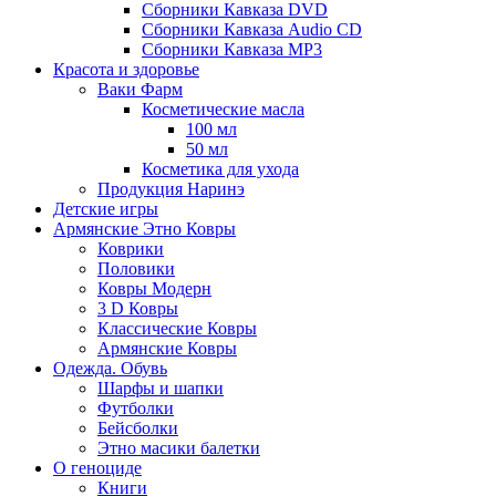
Сборники Кавказа DVD
Сборники Кавказа Audio CD
Сборники Кавказа MP3
Красота и здоровье
Ваки Фарм
Косметические масла
100 мл
50 мл
Косметика для ухода
Продукция Наринэ
Детские игры
Армянские Этно Ковры
Коврики
Половики
Ковры Модерн
3 D Ковры
Классические Ковры
Армянские Ковры
Одежда. Обувь
Шарфы и шапки
Футболки
Бейсболки
Этно масики балетки
О геноциде
Книги