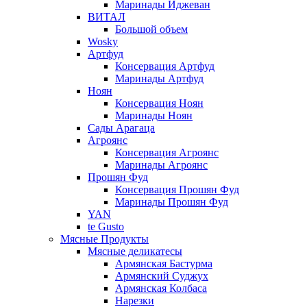
Маринады Иджеван
ВИТАЛ
Большой объем
Wosky
Артфуд
Консервация Артфуд
Маринады Артфуд
Ноян
Консервация Ноян
Маринады Ноян
Сады Арагаца
Агроянс
Консервация Агроянс
Маринады Агроянс
Прошян Фуд
Консервация Прошян Фуд
Маринады Прошян Фуд
YAN
te Gusto
Мясные Продукты
Мясные деликатесы
Армянская Бастурма
Армянский Суджух
Армянская Колбаса
Нарезки