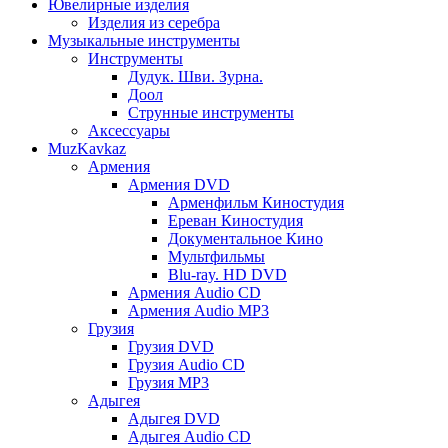
Ювелирные изделия
Изделия из серебра
Музыкальные инструменты
Инструменты
Дудук. Шви. Зурна.
Доол
Струнные инструменты
Аксессуары
MuzKavkaz
Армения
Армения DVD
Арменфильм Киностудия
Ереван Киностудия
Документальное Кино
Мультфильмы
Blu-ray. HD DVD
Армения Audio CD
Армения Audio MP3
Грузия
Грузия DVD
Грузия Audio CD
Грузия MP3
Адыгея
Адыгея DVD
Адыгея Audio CD