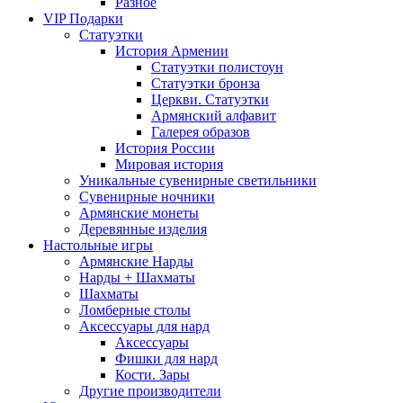
Разное
VIP Подарки
Статуэтки
История Армении
Статуэтки полистоун
Статуэтки бронза
Церкви. Статуэтки
Армянский алфавит
Галерея образов
История России
Мировая история
Уникальные сувенирные светильники
Сувенирные ночники
Армянские монеты
Деревянные изделия
Настольные игры
Армянские Нарды
Нарды + Шахматы
Шахматы
Ломберные столы
Аксессуары для нард
Аксессуары
Фишки для нард
Кости. Зары
Другие производители