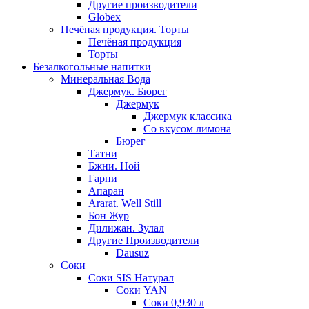
Другие производители
Globex
Печёная продукция. Торты
Печёная продукция
Торты
Безалкогольные напитки
Минеральная Вода
Джермук. Бюрег
Джермук
Джермук классика
Со вкусом лимона
Бюрег
Татни
Бжни. Ной
Гарни
Апаран
Ararat. Well Still
Бон Жур
Дилижан. Зулал
Другие Производители
Dausuz
Соки
Соки SIS Натурал
Соки YAN
Соки 0,930 л