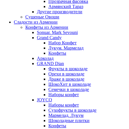
Прозрачная фасовка
Армянский Тараз
Другие производители
Сушеные Овощи
Сладости из Армении
Конфеты из Армении
Sonuar. Mark Sevouni
Grand Candy
Набор Конфет
Лукум. Мармелад
Конфеты
Арколад
GRAND Dian
Фрукты в шоколаде
Орехи в шоколаде
Драже в шоколаде
ШокоХит в шоколаде
Семечки в шоколаде
Наборы конфет
JOYCO
Наборы конфет
Сухофрукты в шоколаде
Мармелад. Лукум
Шоколадные плитки
Конфеты