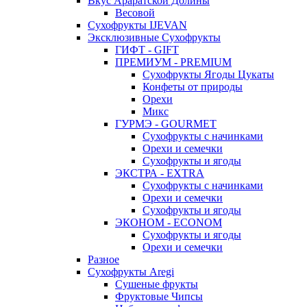
Вкус Араратской Долины
Весовой
Сухофрукты IJEVAN
Эксклюзивные Сухофрукты
ГИФТ - GIFT
ПРЕМИУМ - PREMIUM
Сухофрукты Ягоды Цукаты
Конфеты от природы
Орехи
Микс
ГУРМЭ - GOURMET
Сухофрукты с начинками
Орехи и семечки
Сухофрукты и ягоды
ЭКСТРА - EXTRA
Сухофрукты с начинками
Орехи и семечки
Сухофрукты и ягоды
ЭКОНОМ - ECONOM
Сухофрукты и ягоды
Орехи и семечки
Разное
Сухофрукты Aregi
Сушеные фрукты
Фруктовые Чипсы