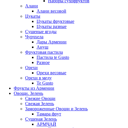
Наборы сухофруктов
Алани
Алани весовой
Цукаты
Цукаты фруктовые
Цукаты разные
Сушеные ягоды
Чурчхела
Дары Армении
Ануш
Фруктовая пастила
Пастила te Gusto
Разное
Орехи
Орехи весовые
Орехи в меду
Te Gusto
Фрукты из Армении
Овощи. Зелень
Свежие Овощи
Свежая Зелень
Замороженные Овощи и Зелень
Тамара фрут
Сушеная Зелень
АРМЧАЙ