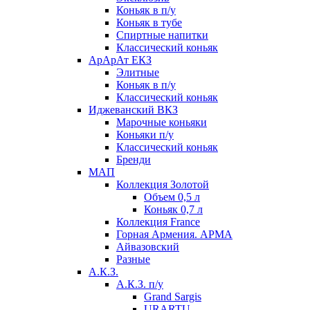
Коньяк в п/у
Коньяк в тубе
Спиртные напитки
Классический коньяк
АрАрАт ЕКЗ
Элитные
Коньяк в п/у
Классический коньяк
Иджеванский ВКЗ
Марочные коньяки
Коньяки п/у
Классический коньяк
Бренди
МАП
Коллекция Золотой
Объем 0,5 л
Коньяк 0,7 л
Коллекция France
Горная Армения. АРМА
Айвазовский
Разные
А.К.З.
А.К.З. п/у
Grand Sargis
URARTU