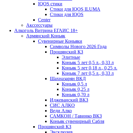
IQOS стики
Стики для IQOS ILUMA
Стики для IQOS
Сenter
Акссессуары
Алкоголь Витрина ЕГАИС 18+
Армянский Коньяк
Сувенирные Коньяки
Символы Нового 2026 Года
Прошянский КЗ
Элитные
Коньяк 5 лет 0,5 л., 0,33 л
Коньяк 5 лет 0,18 л., 0,25 л.
Коньяк 7 лет 0,5 л., 0,33 л
Шахназарян ВКД
Коньяк 0,5 л
Коньяк 0,25 л
Коньяк 0,70 л
Иджеванский ВКЗ
СИС АЛКО
Веди Алко
САМКОН / Тавинко ВКЗ
Коньяк сувенирный Сабля
Прошянский КЗ
Эксклюзив