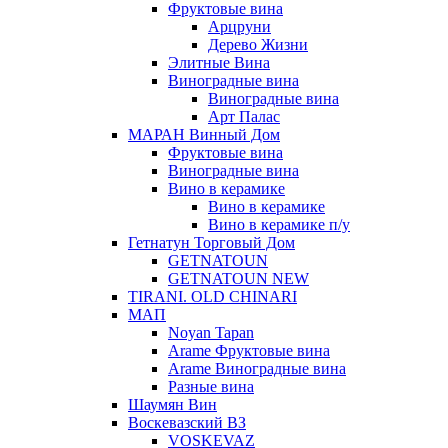
Фруктовые вина
Арцруни
Дерево Жизни
Элитные Вина
Виноградные вина
Виноградные вина
Арт Палас
МАРАН Винный Дом
Фруктовые вина
Виноградные вина
Вино в керамике
Вино в керамике
Вино в керамике п/у
Гетнатун Торговый Дом
GETNATOUN
GETNATOUN NEW
TIRANI. OLD CHINARI
МАП
Noyan Tapan
Arame Фруктовые вина
Arame Виноградные вина
Разные вина
Шаумян Вин
Воскевазский ВЗ
VOSKEVAZ