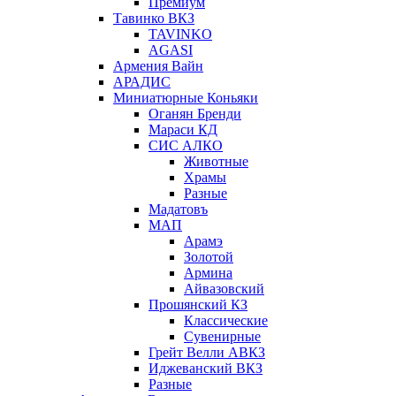
Премиум
Тавинко ВКЗ
TAVINKO
AGASI
Армения Вайн
АРАДИС
Миниатюрные Коньяки
Оганян Бренди
Мараси КД
СИС АЛКО
Животные
Храмы
Разные
Мадатовъ
МАП
Арамэ
Золотой
Армина
Айвазовский
Прошянский КЗ
Классические
Сувенирные
Грейт Велли АВКЗ
Иджеванский ВКЗ
Разные