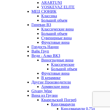
ARARTUNI
VOSKEVAZ ELITE
МЕЦ СЮНИК
Классика
Большой объем
Гиневан ВЗ
Классические вина
Большой объем
Сувенирные вина
Фруктовые вина
Гордость Нации
Вайк Груп
Веди - Алко ВКЗ
Виноградные вина
Классические
Большой объем
Фруктовые вина
В керамике
Другие Производители
Армянские вина
Givany Wine
Вина из Грузии
Кварельский Погреб
Киндзмараули
Киндзмараули 0,75л