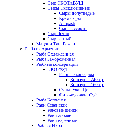
Сыр ЭКОТАВУШ
Сыры Эксклюзивный
Сыры полутведые
Крем сыры
Antipasti
Сыры ассорти
Сыр Чечил
Сыр разный
Мацони.Тан. Режан
Рыба из Армении
Рыба Охлажденная
Рыба Замороженная
Рыбные консервации
ЭКО ФУД
Рыбные консервы
Консервы 240 гр.
Консервы 160 гр.
Супы. Уха. Щи
Филе-кусочки. Суфле
Рыба Копченая
Раки Севанские
Раковые шейки
Раки живые
Раки варенные
Рыбная Икра