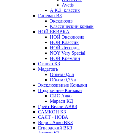
Avetis
А.К.З. классик
Гиневан ВЗ
Эксклюзив
Классический коньяк
НОЙ ЕКВВКА
НОЙ Эксклюзив
НОЙ Классик
НОЙ Легенды
NOY Very Speсial
НОЙ Кремлин
Оганян КЗ
Мадатовъ
Объем 0,5 л
Объем 0,75 л
Эксклюзивные Коньяки
Подарочные Коньяки
СИС Алко
Мараси КД
Грейт Велли АВКЗ
САМКОН КЗ
САЯТ - НОВА
Веди - Алко ВКЗ
Егвардский ВКЗ