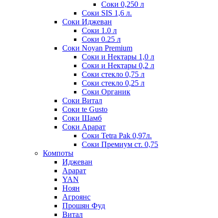
Соки 0,250 л
Соки SIS 1,6 л.
Соки Иджеван
Соки 1.0 л
Соки 0.25 л
Соки Noyan Premium
Соки и Нектары 1,0 л
Соки и Нектары 0,2 л
Соки стекло 0,75 л
Соки стекло 0,25 л
Соки Органик
Соки Витал
Соки te Gusto
Соки Шамб
Соки Арарат
Соки Tetra Pak 0,97л.
Соки Премиум ст. 0,75
Компоты
Иджеван
Арарат
YAN
Ноян
Агроянс
Прошян Фуд
Витал