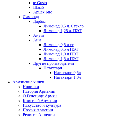
te Gusto
Шамб
Арцах Био
Лимонад
Дарбас
Лимонад 0,5 л. Стекло
Лимонад 1,25 л. ПЭТ
Ануш
Ани
Лимонад 0,5 л ст
Лимонад 0,5 л ПЭТ
Лимонад 1,0 л ПЭТ
Лимонад 1,5 л ПЭТ
Другие производители
Натахтари
Натахтари 0,5л
Натахтари 1,0л
Армянские книги
Новинки
История Армении
О Геноциде Армян
Книги об Армении
Иcкусство и культура
Поэзия Армении
Религия Армении