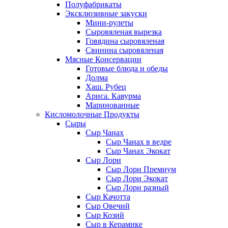
Полуфабрикаты
Эксклюзивные закуски
Мини-рулеты
Сыровяленая вырезка
Говядина сыровяленая
Свинина сыровяленая
Мясные Консервации
Готовые блюда и обеды
Долма
Хаш. Рубец
Ариса. Кавурма
Маринованные
Кисломолочные Продукты
Сыры
Сыр Чанах
Сыр Чанах в ведре
Сыр Чанах Экокат
Сыр Лори
Сыр Лори Премиум
Сыр Лори Экокат
Сыр Лори разный
Сыр Качотта
Сыр Овечий
Сыр Козий
Сыр в Керамике