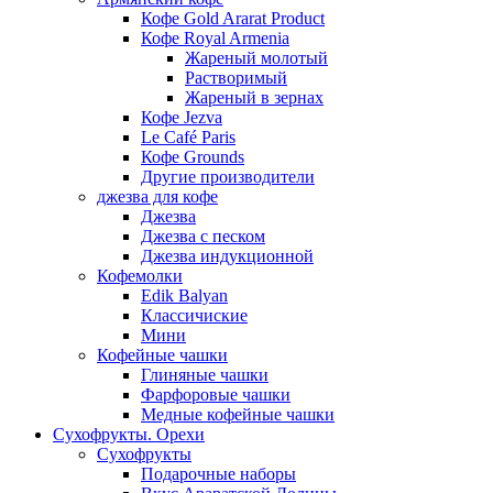
Кофе Gold Ararat Product
Кофе Royal Armenia
Жареный молотый
Растворимый
Жареный в зернах
Кофе Jezva
Le Café Paris
Кофе Grounds
Другие производители
джезва для кофе
Джезва
Джезва с песком
Джезва индукционной
Кофемолки
Edik Balyan
Классичиские
Мини
Кофейные чашки
Глиняные чашки
Фарфоровые чашки
Медные кофейные чашки
Сухофрукты. Орехи
Сухофрукты
Подарочные наборы