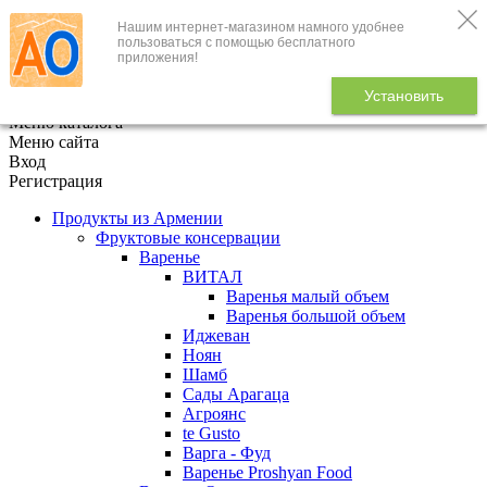
Нашим интернет-магазином намного удобнее
+7 (495) 646-888-1
пользоваться с помощью бесплатного
приложения!
В корзине
0
товаров
Установить
x
Меню каталога
Меню сайта
Вход
Регистрация
Продукты из Армении
Фруктовые консервации
Варенье
ВИТАЛ
Варенья малый объем
Варенья большой объем
Иджеван
Ноян
Шамб
Сады Арагаца
Агроянс
te Gusto
Варга - Фуд
Варенье Proshyan Food