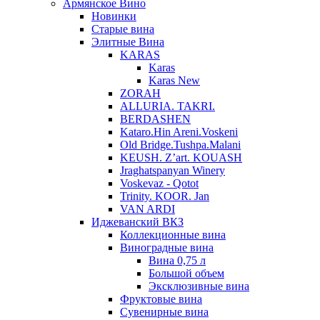
Армянское Вино
Новинки
Старые вина
Элитные Вина
KARAS
Karas
Karas New
ZORAH
ALLURIA. TAKRI.
BERDASHEN
Kataro.Hin Areni.Voskeni
Old Bridge.Tushpa.Malani
KEUSH. Z’art. KOUASH
Jraghatspanyan Winery
Voskevaz - Qotot
Trinity. KOOR. Jan
VAN ARDI
Иджеванский ВКЗ
Коллекционные вина
Виноградные вина
Вина 0,75 л
Большой объем
Эксклюзивные вина
Фруктовые вина
Cувенирные вина