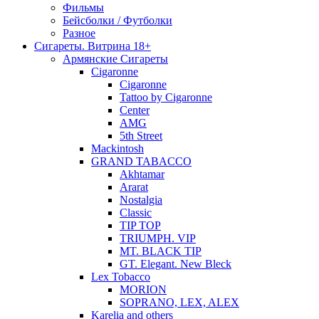
Фильмы
Бейсболки / Футболки
Разное
Сигареты. Витрина 18+
Армянские Сигареты
Cigaronne
Cigaronne
Tattoo by Cigaronne
Center
AMG
5th Street
Mackintosh
GRAND TABACCO
Akhtamar
Ararat
Nostalgia
Classic
TIP TOP
TRIUMPH. VIP
MT. BLACK TIP
GT. Elegant. New Bleck
Lex Tobacco
MORION
SOPRANO, LEX, ALEX
Karelia and others