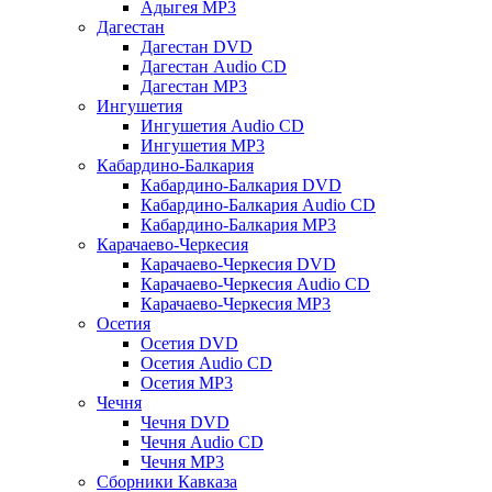
Адыгея MP3
Дагестан
Дагестан DVD
Дагестан Audio CD
Дагестан MP3
Ингушетия
Ингушетия Audio CD
Ингушетия MP3
Кабардино-Балкария
Кабардино-Балкария DVD
Кабардино-Балкария Audio CD
Кабардино-Балкария MP3
Карачаево-Черкесия
Карачаево-Черкесия DVD
Карачаево-Черкесия Audio CD
Карачаево-Черкесия MP3
Осетия
Осетия DVD
Осетия Audio CD
Осетия MP3
Чечня
Чечня DVD
Чечня Audio CD
Чечня MP3
Сборники Кавказа