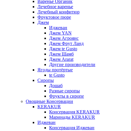
Варенье Органик
Лечебное варенье
Лечебный конфитюр
Фруктовое пюре
Джем
Иджеван
Джем YAN
Джем Агроянс
Джем Фрут Ланд
Джем te Gusto
Джем Шамб
Джем Ararat
Другие производители
Ягоды протёртые
te Gusto
Сиропы
Дошаб
Разные сиропы
Фрукты в сиропе
Овощные Консервации
KERAKUR
Консервация KERAKUR
Маринады KERAKUR
Иджеван
Консервация Иджеван