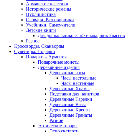
Армянские классики
Исторические романы
Публицистика
Словари. Разговорники
Учебники. Самоучители
Детские книги
Для дошкольников<br> и младших классов
Разное
Кроссворды. Сканворды
Сувениры. Подарки
Подарки – Армения
Подарочные монеты
Деревянные изделия
Деревянные часы
Часы настольные
Часы настенные
Деревянные Храмы
Подставки для напитков
Деревянные Тарелки
Деревянные Вазы
Деревянные Кресты
Деревянные Гранаты
Разное
Этнические товары
Этно скатерти