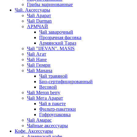
Грибы маринованные
Чай. Аксессуары
Чай Арарат
Чай Darman
АРМЧАЙ
Чай заварочный
Прозрачная фасовка
Армянский Тараз
Чай "IJEVAN". MASIS
Чай Агат
Чай Нане
Чай Гюмри
Чай Манана
Чай травяной
Био-сертифицированный
Весовой
Чай Meron berry
Чай Мега Арарат
Чай в пакете
Фильтр-пакетики
Гофроупаковка
Чай Амарас
Чайные аксессуары
Кофе. Аксессуары
Армянский кофе