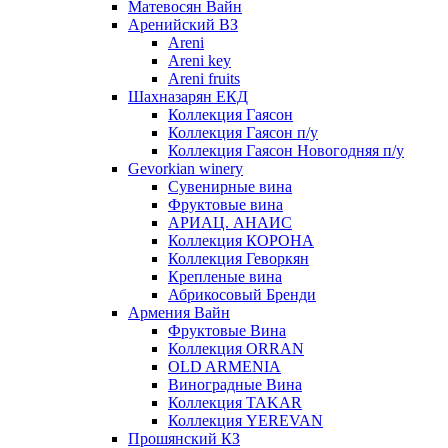
Матевосян Вайн
Аренийский ВЗ
Areni
Areni key
Areni fruits
Шахназарян ЕКД
Коллекция Гаясон
Коллекция Гаясон п/у
Коллекция Гаясон Новогодняя п/у
Gevorkian winery
Сувенирные вина
Фруктовые вина
АРИАЦ. АНАИС
Коллекция КОРОНА
Коллекция Геворкян
Крепленые вина
Абрикосовый Бренди
Армения Вайн
Фруктовые Вина
Коллекция ORRAN
OLD ARMENIA
Виноградные Вина
Коллекция TAKAR
Коллекция YEREVAN
Прошянский КЗ