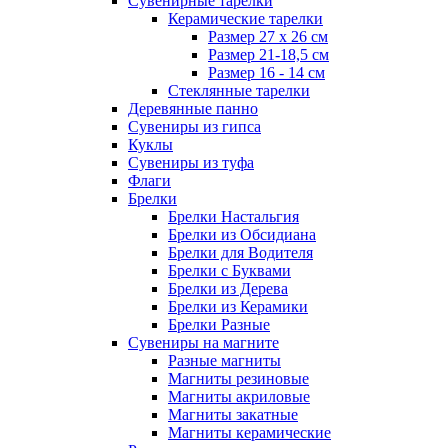
Сувенирные тарелки
Керамические тарелки
Размер 27 х 26 см
Размер 21-18,5 см
Размер 16 - 14 см
Стеклянные тарелки
Деревянные панно
Сувениры из гипса
Куклы
Сувениры из туфа
Флаги
Брелки
Брелки Настальгия
Брелки из Обсидиана
Брелки для Водителя
Брелки с Буквами
Брелки из Дерева
Брелки из Керамики
Брелки Разные
Сувениры на магните
Разные магниты
Магниты резиновые
Магниты акриловые
Магниты закатные
Магниты керамические