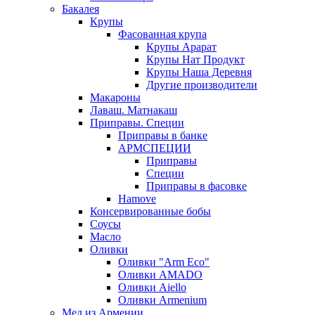
Бакалея
Крупы
Фасованная крупа
Крупы Арарат
Крупы Нат Продукт
Крупы Наша Деревня
Другие производители
Макароны
Лаваш. Матнакаш
Приправы. Специи
Приправы в банке
АРМСПЕЦИИ
Приправы
Специи
Приправы в фасовке
Hamove
Консервированные бобы
Соусы
Масло
Оливки
Оливки "Arm Eco"
Оливки AMADO
Оливки Aiello
Оливки Armenium
Мед из Армении