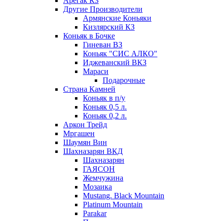
Арегак КЗ
Другие Производители
Армянские Коньяки
Кизлярский КЗ
Коньяк в Бочке
Гиневан ВЗ
Коньяк "СИС АЛКО"
Иджеванский ВКЗ
Мараси
Подарочные
Страна Камней
Коньяк в п/у
Коньяк 0,5 л.
Коньяк 0,2 л.
Аркон Трейд
Мргашен
Шаумян Вин
Шахназарян ВКД
Шахназарян
ГАЯСОН
Жемчужина
Мозаика
Mustang. Black Mountain
Platinum Mountain
Parakar