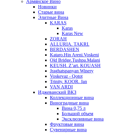
Армянское Вино
Новинки
Старые вина
Элитные Вина
KARAS
Karas
Karas New
ZORAH
ALLURIA. TAKRI.
BERDASHEN
Kataro.Hin Areni.Voskeni
Old Bridge.Tushpa.Malani
KEUSH. Z’art. KOUASH
Jraghatspanyan Winery
Voskevaz - Qotot
Trinity. KOOR. Jan
VAN ARDI
Иджеванский ВКЗ
Коллекционные вина
Виноградные вина
Вина 0,75 л
Большой объем
Эксклюзивные вина
Фруктовые вина
Cувенирные вина