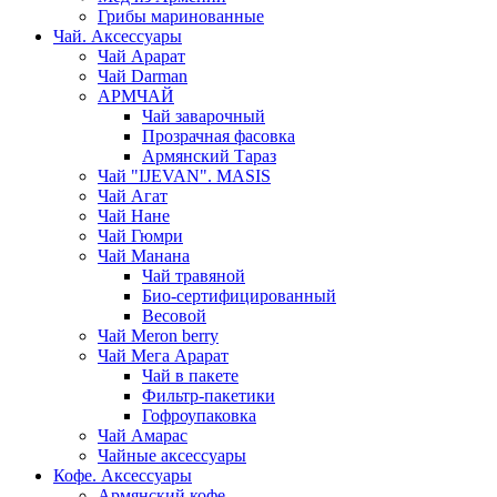
Грибы маринованные
Чай. Аксессуары
Чай Арарат
Чай Darman
АРМЧАЙ
Чай заварочный
Прозрачная фасовка
Армянский Тараз
Чай "IJEVAN". MASIS
Чай Агат
Чай Нане
Чай Гюмри
Чай Манана
Чай травяной
Био-сертифицированный
Весовой
Чай Meron berry
Чай Мега Арарат
Чай в пакете
Фильтр-пакетики
Гофроупаковка
Чай Амарас
Чайные аксессуары
Кофе. Аксессуары
Армянский кофе