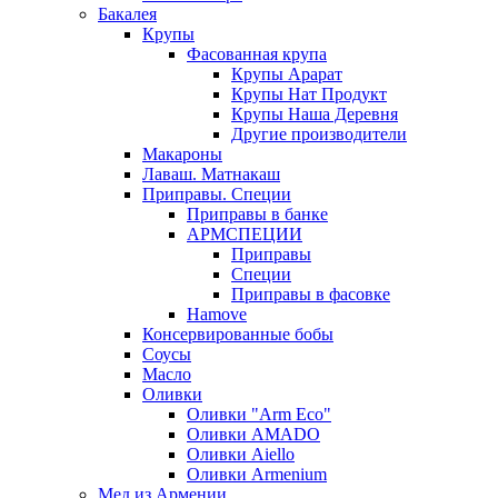
Бакалея
Крупы
Фасованная крупа
Крупы Арарат
Крупы Нат Продукт
Крупы Наша Деревня
Другие производители
Макароны
Лаваш. Матнакаш
Приправы. Специи
Приправы в банке
АРМСПЕЦИИ
Приправы
Специи
Приправы в фасовке
Hamove
Консервированные бобы
Соусы
Масло
Оливки
Оливки "Arm Eco"
Оливки AMADO
Оливки Aiello
Оливки Armenium
Мед из Армении