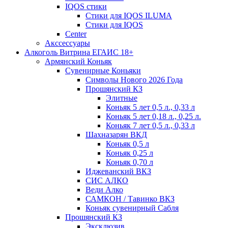
IQOS стики
Стики для IQOS ILUMA
Стики для IQOS
Сenter
Акссессуары
Алкоголь Витрина ЕГАИС 18+
Армянский Коньяк
Сувенирные Коньяки
Символы Нового 2026 Года
Прошянский КЗ
Элитные
Коньяк 5 лет 0,5 л., 0,33 л
Коньяк 5 лет 0,18 л., 0,25 л.
Коньяк 7 лет 0,5 л., 0,33 л
Шахназарян ВКД
Коньяк 0,5 л
Коньяк 0,25 л
Коньяк 0,70 л
Иджеванский ВКЗ
СИС АЛКО
Веди Алко
САМКОН / Тавинко ВКЗ
Коньяк сувенирный Сабля
Прошянский КЗ
Эксклюзив