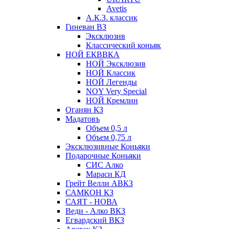
Avetis
А.К.З. классик
Гиневан ВЗ
Эксклюзив
Классический коньяк
НОЙ ЕКВВКА
НОЙ Эксклюзив
НОЙ Классик
НОЙ Легенды
NOY Very Speсial
НОЙ Кремлин
Оганян КЗ
Мадатовъ
Объем 0,5 л
Объем 0,75 л
Эксклюзивные Коньяки
Подарочные Коньяки
СИС Алко
Мараси КД
Грейт Велли АВКЗ
САМКОН КЗ
САЯТ - НОВА
Веди - Алко ВКЗ
Егвардский ВКЗ