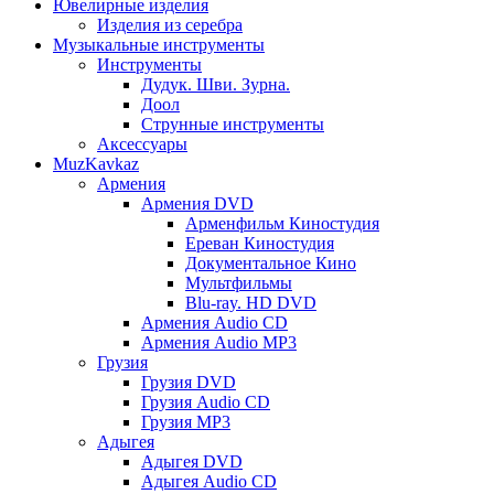
Ювелирные изделия
Изделия из серебра
Музыкальные инструменты
Инструменты
Дудук. Шви. Зурна.
Доол
Струнные инструменты
Аксессуары
MuzKavkaz
Армения
Армения DVD
Арменфильм Киностудия
Ереван Киностудия
Документальное Кино
Мультфильмы
Blu-ray. HD DVD
Армения Audio CD
Армения Audio MP3
Грузия
Грузия DVD
Грузия Audio CD
Грузия MP3
Адыгея
Адыгея DVD
Адыгея Audio CD