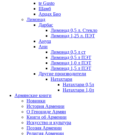
te Gusto
Шамб
Арцах Био
Лимонад
Дарбас
Лимонад 0,5 л. Стекло
Лимонад 1,25 л. ПЭТ
Ануш
Ани
Лимонад 0,5 л ст
Лимонад 0,5 л ПЭТ
Лимонад 1,0 л ПЭТ
Лимонад 1,5 л ПЭТ
Другие производители
Натахтари
Натахтари 0,5л
Натахтари 1,0л
Армянские книги
Новинки
История Армении
О Геноциде Армян
Книги об Армении
Иcкусство и культура
Поэзия Армении
Религия Армении