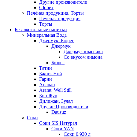
Другие производители
Globex
Печёная продукция. Торты
Печёная продукция
Торты
Безалкогольные напитки
Минеральная Вода
Джермук. Бюрег
Джермук
Джермук классика
Со вкусом лимона
Бюрег
Татни
Бжни. Ной
Гарни
Апаран
Ararat. Well Still
Бон Жур
Дилижан. Зулал
Другие Производители
Dausuz
Соки
Соки SIS Натурал
Соки YAN
Соки 0,930 л