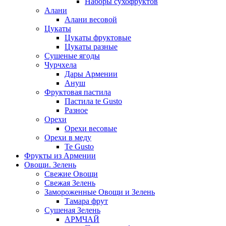
Наборы сухофруктов
Алани
Алани весовой
Цукаты
Цукаты фруктовые
Цукаты разные
Сушеные ягоды
Чурчхела
Дары Армении
Ануш
Фруктовая пастила
Пастила te Gusto
Разное
Орехи
Орехи весовые
Орехи в меду
Te Gusto
Фрукты из Армении
Овощи. Зелень
Свежие Овощи
Свежая Зелень
Замороженные Овощи и Зелень
Тамара фрут
Сушеная Зелень
АРМЧАЙ