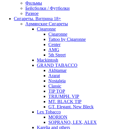
Фильмы
Бейсболки / Футболки
Разное
Сигареты. Витрина 18+
Армянские Сигареты
Cigaronne
Cigaronne
Tattoo by Cigaronne
Center
AMG
5th Street
Mackintosh
GRAND TABACCO
Akhtamar
Ararat
Nostalgia
Classic
TIP TOP
TRIUMPH. VIP
MT. BLACK TIP
GT. Elegant. New Bleck
Lex Tobacco
MORION
SOPRANO, LEX, ALEX
Karelia and others