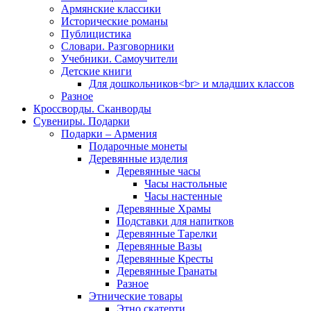
Армянские классики
Исторические романы
Публицистика
Словари. Разговорники
Учебники. Самоучители
Детские книги
Для дошкольников<br> и младших классов
Разное
Кроссворды. Сканворды
Сувениры. Подарки
Подарки – Армения
Подарочные монеты
Деревянные изделия
Деревянные часы
Часы настольные
Часы настенные
Деревянные Храмы
Подставки для напитков
Деревянные Тарелки
Деревянные Вазы
Деревянные Кресты
Деревянные Гранаты
Разное
Этнические товары
Этно скатерти