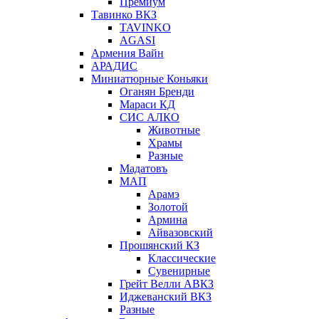
Премиум
Тавинко ВКЗ
TAVINKO
AGASI
Армения Вайн
АРАДИС
Миниатюрные Коньяки
Оганян Бренди
Мараси КД
СИС АЛКО
Животные
Храмы
Разные
Мадатовъ
МАП
Арамэ
Золотой
Армина
Айвазовский
Прошянский КЗ
Классические
Сувенирные
Грейт Велли АВКЗ
Иджеванский ВКЗ
Разные