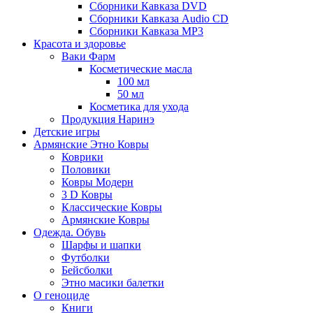
Сборники Кавказа DVD
Сборники Кавказа Audio CD
Сборники Кавказа MP3
Красота и здоровье
Ваки Фарм
Косметические масла
100 мл
50 мл
Косметика для ухода
Продукция Наринэ
Детские игры
Армянские Этно Ковры
Коврики
Половики
Ковры Модерн
3 D Ковры
Классические Ковры
Армянские Ковры
Одежда. Обувь
Шарфы и шапки
Футболки
Бейсболки
Этно масики балетки
О геноциде
Книги