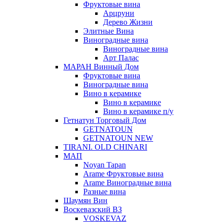
Фруктовые вина
Арцруни
Дерево Жизни
Элитные Вина
Виноградные вина
Виноградные вина
Арт Палас
МАРАН Винный Дом
Фруктовые вина
Виноградные вина
Вино в керамике
Вино в керамике
Вино в керамике п/у
Гетнатун Торговый Дом
GETNATOUN
GETNATOUN NEW
TIRANI. OLD CHINARI
МАП
Noyan Tapan
Arame Фруктовые вина
Arame Виноградные вина
Разные вина
Шаумян Вин
Воскевазский ВЗ
VOSKEVAZ