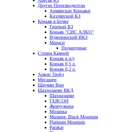
Арегак КЗ
Другие Производители
Армянские Коньяки
Кизлярский КЗ
Коньяк в Бочке
Гиневан ВЗ
Коньяк "СИС АЛКО"
Иджеванский ВКЗ
Мараси
Подарочные
Страна Камней
Коньяк в п/у
Коньяк 0,5 л.
Коньяк 0,2 л.
Аркон Трейд
Мргашен
Шаумян Вин
Шахназарян ВКД
Шахназарян
ГАЯСОН
Жемчужина
Мозаика
Mustang. Black Mountain
Platinum Mountain
Parakar