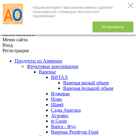
Нашим интернет-магазином намного удобнее
+7 (495) 646-888-1
пользоваться с помощью бесплатного
приложения!
В корзине
0
товаров
Установить
x
Меню каталога
Меню сайта
Вход
Регистрация
Продукты из Армении
Фруктовые консервации
Варенье
ВИТАЛ
Варенья малый объем
Варенья большой объем
Иджеван
Ноян
Шамб
Сады Арагаца
Агроянс
te Gusto
Варга - Фуд
Варенье Proshyan Food