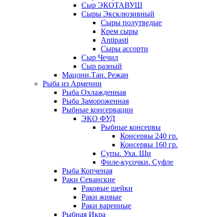
Сыр ЭКОТАВУШ
Сыры Эксклюзивный
Сыры полутведые
Крем сыры
Antipasti
Сыры ассорти
Сыр Чечил
Сыр разный
Мацони.Тан. Режан
Рыба из Армении
Рыба Охлажденная
Рыба Замороженная
Рыбные консервации
ЭКО ФУД
Рыбные консервы
Консервы 240 гр.
Консервы 160 гр.
Супы. Уха. Щи
Филе-кусочки. Суфле
Рыба Копченая
Раки Севанские
Раковые шейки
Раки живые
Раки варенные
Рыбная Икра