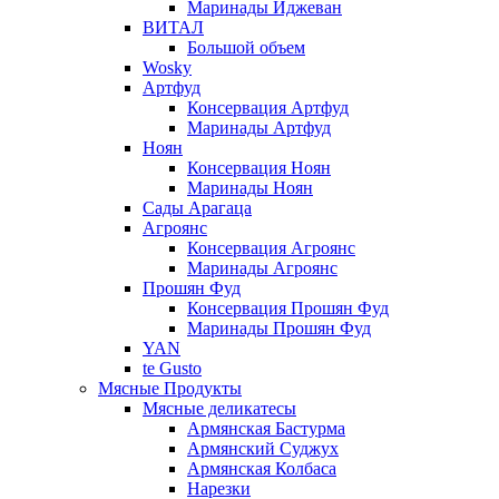
Маринады Иджеван
ВИТАЛ
Большой объем
Wosky
Артфуд
Консервация Артфуд
Маринады Артфуд
Ноян
Консервация Ноян
Маринады Ноян
Сады Арагаца
Агроянс
Консервация Агроянс
Маринады Агроянс
Прошян Фуд
Консервация Прошян Фуд
Маринады Прошян Фуд
YAN
te Gusto
Мясные Продукты
Мясные деликатесы
Армянская Бастурма
Армянский Суджух
Армянская Колбаса
Нарезки