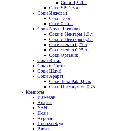
Соки 0,250 л
Соки SIS 1,6 л.
Соки Иджеван
Соки 1.0 л
Соки 0.25 л
Соки Noyan Premium
Соки и Нектары 1,0 л
Соки и Нектары 0,2 л
Соки стекло 0,75 л
Соки стекло 0,25 л
Соки Органик
Соки Витал
Соки te Gusto
Соки Шамб
Соки Арарат
Соки Tetra Pak 0,97л.
Соки Премиум ст. 0,75
Компоты
Иджеван
Арарат
YAN
Ноян
Агроянс
Прошян Фуд
Витал