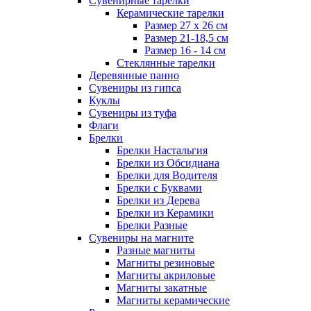
Сувенирные тарелки
Керамические тарелки
Размер 27 х 26 см
Размер 21-18,5 см
Размер 16 - 14 см
Стеклянные тарелки
Деревянные панно
Сувениры из гипса
Куклы
Сувениры из туфа
Флаги
Брелки
Брелки Настальгия
Брелки из Обсидиана
Брелки для Водителя
Брелки с Буквами
Брелки из Дерева
Брелки из Керамики
Брелки Разные
Сувениры на магните
Разные магниты
Магниты резиновые
Магниты акриловые
Магниты закатные
Магниты керамические