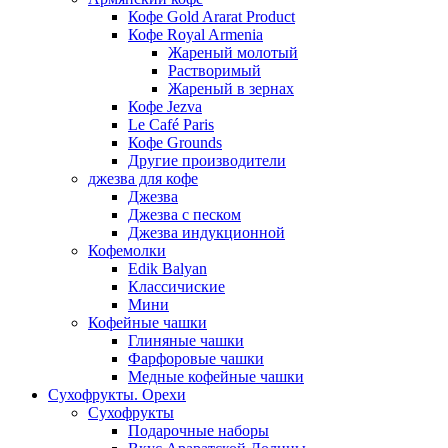
Кофе Gold Ararat Product
Кофе Royal Armenia
Жареный молотый
Растворимый
Жареный в зернах
Кофе Jezva
Le Café Paris
Кофе Grounds
Другие производители
джезва для кофе
Джезва
Джезва с песком
Джезва индукционной
Кофемолки
Edik Balyan
Классичиские
Мини
Кофейные чашки
Глиняные чашки
Фарфоровые чашки
Медные кофейные чашки
Сухофрукты. Орехи
Сухофрукты
Подарочные наборы