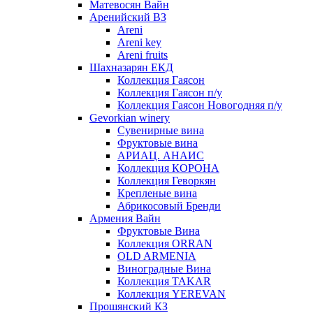
Матевосян Вайн
Аренийский ВЗ
Areni
Areni key
Areni fruits
Шахназарян ЕКД
Коллекция Гаясон
Коллекция Гаясон п/у
Коллекция Гаясон Новогодняя п/у
Gevorkian winery
Сувенирные вина
Фруктовые вина
АРИАЦ. АНАИС
Коллекция КОРОНА
Коллекция Геворкян
Крепленые вина
Абрикосовый Бренди
Армения Вайн
Фруктовые Вина
Коллекция ORRAN
OLD ARMENIA
Виноградные Вина
Коллекция TAKAR
Коллекция YEREVAN
Прошянский КЗ