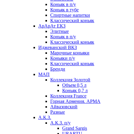
Коньяк в п/у
Коньяк в тубе
Спиртные напитки
Классический коньяк
АрАрАт ЕКЗ
Элитные
Коньяк в п/у
Классический коньяк
Иджеванский ВКЗ
Марочные коньяки
Коньяки п/у
Классический коньяк
Бренди
МАП
Коллекция Золотой
Объем 0,5 л
Коньяк 0,7 л
Коллекция France
Горная Армения. АРМА
Айвазовский
Разные
А.К.З.
А.К.З. п/у
Grand Sargis
URARTU