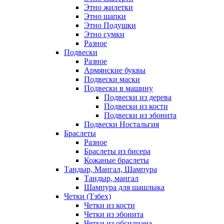
Этно жилетки
Этно шапки
Этно Подушки
Этно сумки
Разное
Подвески
Разное
Армянские буквы
Подвески маски
Подвески в машину
Подвески из дерева
Подвески из кости
Подвески из эбонита
Подвески Ностальгия
Браслеты
Разное
Браслеты из бисера
Кожаные браслеты
Тандыр, Мангал, Шампура
Тандыр, мангал
Шампура для шашлыка
Четки (Тзбех)
Четки из кости
Четки из эбонита
Четки из обсидиана