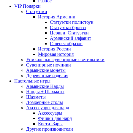
Разное
VIP Подарки
Статуэтки
История Армении
Статуэтки полистоун
Статуэтки бронза
Церкви. Статуэтки
Армянский алфавит
Галерея образов
История России
Мировая история
Уникальные сувенирные светильники
Сувенирные ночники
Армянские монеты
Деревянные изделия
Настольные игры
Армянские Нарды
Нарды + Шахматы
Шахматы
Ломберные столы
Аксессуары для нард
Аксессуары
Фишки для нард
Кости. Зары
Другие производители