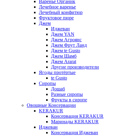
Варенье Органик
Лечебное варенье
Лечебный конфитюр
Фруктовое пюре
Джем
Иджеван
Джем YAN
Джем Агроянс
Джем Фрут Ланд
Джем te Gusto
Джем Шамб
Джем Ararat
Другие производители
Ягоды протёртые
te Gusto
Сиропы
Дошаб
Разные сиропы
Фрукты в сиропе
Овощные Консервации
KERAKUR
Консервация KERAKUR
Маринады KERAKUR
Иджеван
Консервация Иджеван