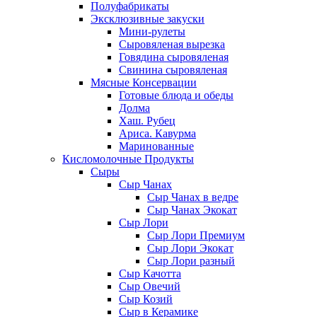
Полуфабрикаты
Эксклюзивные закуски
Мини-рулеты
Сыровяленая вырезка
Говядина сыровяленая
Свинина сыровяленая
Мясные Консервации
Готовые блюда и обеды
Долма
Хаш. Рубец
Ариса. Кавурма
Маринованные
Кисломолочные Продукты
Сыры
Сыр Чанах
Сыр Чанах в ведре
Сыр Чанах Экокат
Сыр Лори
Сыр Лори Премиум
Сыр Лори Экокат
Сыр Лори разный
Сыр Качотта
Сыр Овечий
Сыр Козий
Сыр в Керамике