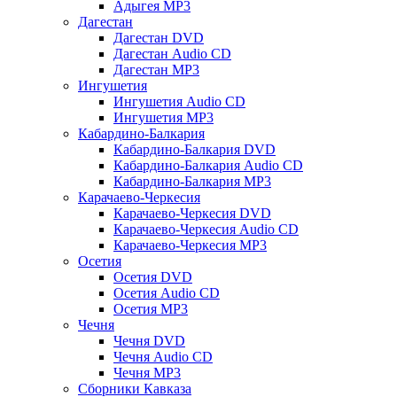
Адыгея MP3
Дагестан
Дагестан DVD
Дагестан Audio CD
Дагестан MP3
Ингушетия
Ингушетия Audio CD
Ингушетия MP3
Кабардино-Балкария
Кабардино-Балкария DVD
Кабардино-Балкария Audio CD
Кабардино-Балкария MP3
Карачаево-Черкесия
Карачаево-Черкесия DVD
Карачаево-Черкесия Audio CD
Карачаево-Черкесия MP3
Осетия
Осетия DVD
Осетия Audio CD
Осетия MP3
Чечня
Чечня DVD
Чечня Audio CD
Чечня MP3
Сборники Кавказа