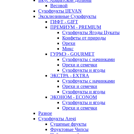
Вкус Араратской Долины
Весовой
Сухофрукты IJEVAN
Эксклюзивные Сухофрукты
ГИФТ - GIFT
ПРЕМИУМ - PREMIUM
Сухофрукты Ягоды Цукаты
Конфеты от природы
Орехи
Микс
ГУРМЭ - GOURMET
Сухофрукты с начинками
Орехи и семечки
Сухофрукты и ягоды
ЭКСТРА - EXTRA
Сухофрукты с начинками
Орехи и семечки
Сухофрукты и ягоды
ЭКОНОМ - ECONOM
Сухофрукты и ягоды
Орехи и семечки
Разное
Сухофрукты Aregi
Сушеные фрукты
Фруктовые Чипсы