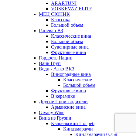
ARARTUNI
VOSKEVAZ ELITE
МЕЦ СЮНИК
Классика
Большой объем
Гиневан ВЗ
Классические вина
Большой объем
Сувенирные вина
Фруктовые вина
Гордость Нации
Вайк Груп
Веди - Алко ВКЗ
Виноградные вина
Классические
Большой объем
Фруктовые вина
В керамике
Другие Производители
Армянские вина
Givany Wine
Вина из Грузии
Кварельский Погреб
Киндзмараули
Киндзмараули 0,75л