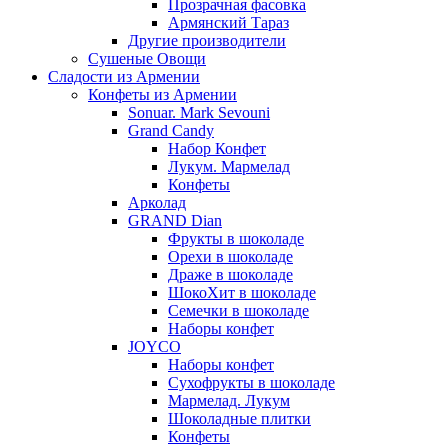
Прозрачная фасовка
Армянский Тараз
Другие производители
Сушеные Овощи
Сладости из Армении
Конфеты из Армении
Sonuar. Mark Sevouni
Grand Candy
Набор Конфет
Лукум. Мармелад
Конфеты
Арколад
GRAND Dian
Фрукты в шоколаде
Орехи в шоколаде
Драже в шоколаде
ШокоХит в шоколаде
Семечки в шоколаде
Наборы конфет
JOYCO
Наборы конфет
Сухофрукты в шоколаде
Мармелад. Лукум
Шоколадные плитки
Конфеты