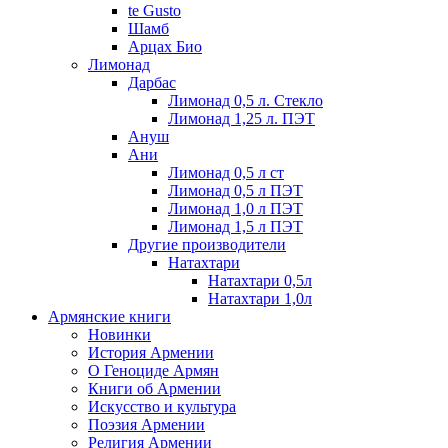
te Gusto
Шамб
Арцах Био
Лимонад
Дарбас
Лимонад 0,5 л. Стекло
Лимонад 1,25 л. ПЭТ
Ануш
Ани
Лимонад 0,5 л ст
Лимонад 0,5 л ПЭТ
Лимонад 1,0 л ПЭТ
Лимонад 1,5 л ПЭТ
Другие производители
Натахтари
Натахтари 0,5л
Натахтари 1,0л
Армянские книги
Новинки
История Армении
О Геноциде Армян
Книги об Армении
Иcкусство и культура
Поэзия Армении
Религия Армении