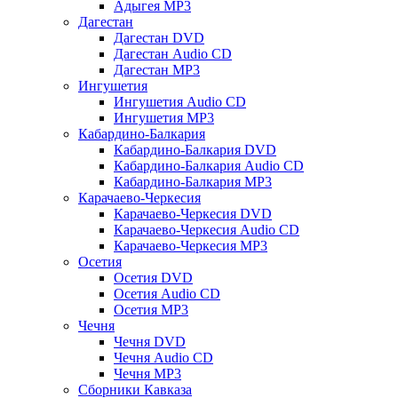
Адыгея MP3
Дагестан
Дагестан DVD
Дагестан Audio CD
Дагестан MP3
Ингушетия
Ингушетия Audio CD
Ингушетия MP3
Кабардино-Балкария
Кабардино-Балкария DVD
Кабардино-Балкария Audio CD
Кабардино-Балкария MP3
Карачаево-Черкесия
Карачаево-Черкесия DVD
Карачаево-Черкесия Audio CD
Карачаево-Черкесия MP3
Осетия
Осетия DVD
Осетия Audio CD
Осетия MP3
Чечня
Чечня DVD
Чечня Audio CD
Чечня MP3
Сборники Кавказа