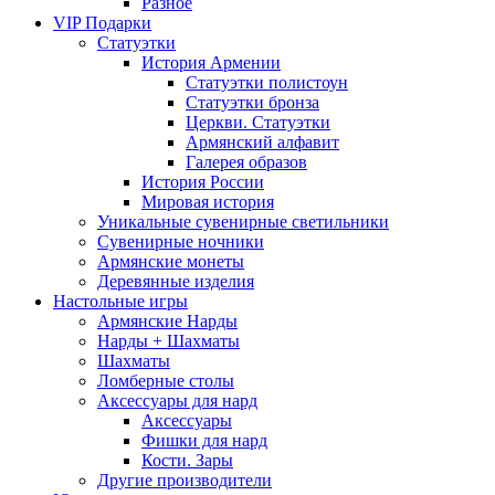
Разное
VIP Подарки
Статуэтки
История Армении
Статуэтки полистоун
Статуэтки бронза
Церкви. Статуэтки
Армянский алфавит
Галерея образов
История России
Мировая история
Уникальные сувенирные светильники
Сувенирные ночники
Армянские монеты
Деревянные изделия
Настольные игры
Армянские Нарды
Нарды + Шахматы
Шахматы
Ломберные столы
Аксессуары для нард
Аксессуары
Фишки для нард
Кости. Зары
Другие производители