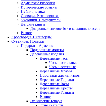
Армянские классики
Исторические романы
Публицистика
Словари. Разговорники
Учебники. Самоучители
Детские книги
Для дошкольников<br> и младших классов
Разное
Кроссворды. Сканворды
Сувениры. Подарки
Подарки – Армения
Подарочные монеты
Деревянные изделия
Деревянные часы
Часы настольные
Часы настенные
Деревянные Храмы
Подставки для напитков
Деревянные Тарелки
Деревянные Вазы
Деревянные Кресты
Деревянные Гранаты
Разное
Этнические товары
Этно скатерти