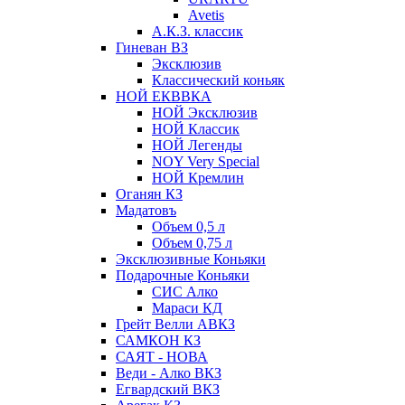
Avetis
А.К.З. классик
Гиневан ВЗ
Эксклюзив
Классический коньяк
НОЙ ЕКВВКА
НОЙ Эксклюзив
НОЙ Классик
НОЙ Легенды
NOY Very Speсial
НОЙ Кремлин
Оганян КЗ
Мадатовъ
Объем 0,5 л
Объем 0,75 л
Эксклюзивные Коньяки
Подарочные Коньяки
СИС Алко
Мараси КД
Грейт Велли АВКЗ
САМКОН КЗ
САЯТ - НОВА
Веди - Алко ВКЗ
Егвардский ВКЗ