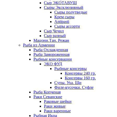
Сыр ЭКОТАВУШ
Сыры Эксклюзивный
Сыры полутведые
Крем сыры
Antipasti
Сыры ассорти
Сыр Чечил
Сыр разный
Мацони.Тан. Режан
Рыба из Армении
Рыба Охлажденная
Рыба Замороженная
Рыбные консервации
ЭКО ФУД
Рыбные консервы
Консервы 240 гр.
Консервы 160 гр.
Супы. Уха. Щи
Филе-кусочки. Суфле
Рыба Копченая
Раки Севанские
Раковые шейки
Раки живые
Раки варенные
Рыбная Икра