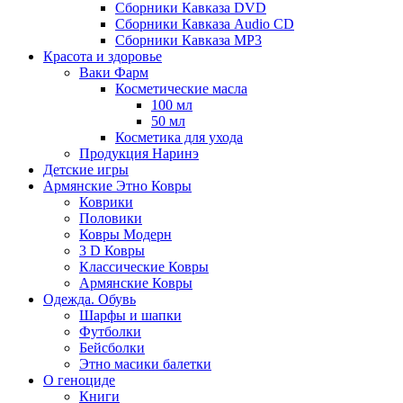
Сборники Кавказа DVD
Сборники Кавказа Audio CD
Сборники Кавказа MP3
Красота и здоровье
Ваки Фарм
Косметические масла
100 мл
50 мл
Косметика для ухода
Продукция Наринэ
Детские игры
Армянские Этно Ковры
Коврики
Половики
Ковры Модерн
3 D Ковры
Классические Ковры
Армянские Ковры
Одежда. Обувь
Шарфы и шапки
Футболки
Бейсболки
Этно масики балетки
О геноциде
Книги