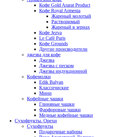
Кофе Gold Ararat Product
Кофе Royal Armenia
Жареный молотый
Растворимый
Жареный в зернах
Кофе Jezva
Le Café Paris
Кофе Grounds
Другие производители
джезва для кофе
Джезва
Джезва с песком
Джезва индукционной
Кофемолки
Edik Balyan
Классичиские
Мини
Кофейные чашки
Глиняные чашки
Фарфоровые чашки
Медные кофейные чашки
Сухофрукты. Орехи
Сухофрукты
Подарочные наборы