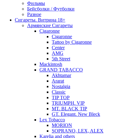
Фильмы
Бейсболки / Футболки
Разное
Сигареты. Витрина 18+
Армянские Сигареты
Cigaronne
Cigaronne
Tattoo by Cigaronne
Center
AMG
5th Street
Mackintosh
GRAND TABACCO
Akhtamar
Ararat
Nostalgia
Classic
TIP TOP
TRIUMPH. VIP
MT. BLACK TIP
GT. Elegant. New Bleck
Lex Tobacco
MORION
SOPRANO, LEX, ALEX
Karelia and others