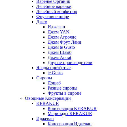
Варенье Органик
Лечебное варенье
Лечебный конфитюр
Фруктовое пюре
Джем
Иджеван
Джем YAN
Джем Агроянс
Джем Фрут Ланд
Джем te Gusto
Джем Шамб
Джем Ararat
Другие производители
Ягоды протёртые
te Gusto
Сиропы
Дошаб
Разные сиропы
Фрукты в сиропе
Овощные Консервации
KERAKUR
Консервация KERAKUR
Маринады KERAKUR
Иджеван
Консервация Иджеван