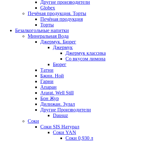
Другие производители
Globex
Печёная продукция. Торты
Печёная продукция
Торты
Безалкогольные напитки
Минеральная Вода
Джермук. Бюрег
Джермук
Джермук классика
Со вкусом лимона
Бюрег
Татни
Бжни. Ной
Гарни
Апаран
Ararat. Well Still
Бон Жур
Дилижан. Зулал
Другие Производители
Dausuz
Соки
Соки SIS Натурал
Соки YAN
Соки 0,930 л