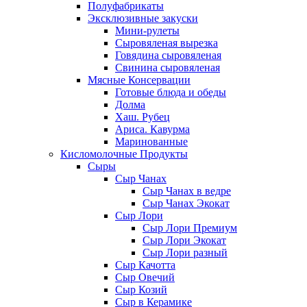
Полуфабрикаты
Эксклюзивные закуски
Мини-рулеты
Сыровяленая вырезка
Говядина сыровяленая
Свинина сыровяленая
Мясные Консервации
Готовые блюда и обеды
Долма
Хаш. Рубец
Ариса. Кавурма
Маринованные
Кисломолочные Продукты
Сыры
Сыр Чанах
Сыр Чанах в ведре
Сыр Чанах Экокат
Сыр Лори
Сыр Лори Премиум
Сыр Лори Экокат
Сыр Лори разный
Сыр Качотта
Сыр Овечий
Сыр Козий
Сыр в Керамике