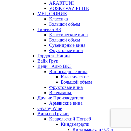
ARARTUNI
VOSKEVAZ ELITE
МЕЦ СЮНИК
Классика
Большой объем
Гиневан ВЗ
Классические вина
Большой объем
Сувенирные вина
Фруктовые вина
Гордость Нации
Вайк Груп
Веди - Алко ВКЗ
Виноградные вина
Классические
Большой объем
Фруктовые вина
В керамике
Другие Производители
Армянские вина
Givany Wine
Вина из Грузии
Кварельский Погреб
Киндзмараули
Киндзмараули 0,75л