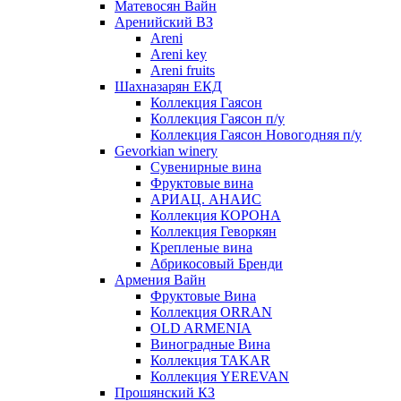
Матевосян Вайн
Аренийский ВЗ
Areni
Areni key
Areni fruits
Шахназарян ЕКД
Коллекция Гаясон
Коллекция Гаясон п/у
Коллекция Гаясон Новогодняя п/у
Gevorkian winery
Сувенирные вина
Фруктовые вина
АРИАЦ. АНАИС
Коллекция КОРОНА
Коллекция Геворкян
Крепленые вина
Абрикосовый Бренди
Армения Вайн
Фруктовые Вина
Коллекция ORRAN
OLD ARMENIA
Виноградные Вина
Коллекция TAKAR
Коллекция YEREVAN
Прошянский КЗ