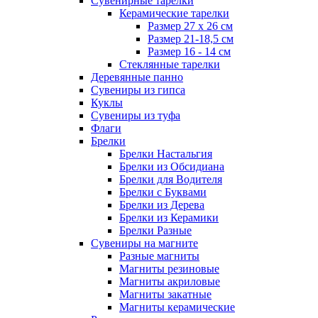
Сувенирные тарелки
Керамические тарелки
Размер 27 х 26 см
Размер 21-18,5 см
Размер 16 - 14 см
Стеклянные тарелки
Деревянные панно
Сувениры из гипса
Куклы
Сувениры из туфа
Флаги
Брелки
Брелки Настальгия
Брелки из Обсидиана
Брелки для Водителя
Брелки с Буквами
Брелки из Дерева
Брелки из Керамики
Брелки Разные
Сувениры на магните
Разные магниты
Магниты резиновые
Магниты акриловые
Магниты закатные
Магниты керамические