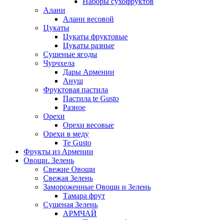
Наборы сухофруктов
Алани
Алани весовой
Цукаты
Цукаты фруктовые
Цукаты разные
Сушеные ягоды
Чурчхела
Дары Армении
Ануш
Фруктовая пастила
Пастила te Gusto
Разное
Орехи
Орехи весовые
Орехи в меду
Te Gusto
Фрукты из Армении
Овощи. Зелень
Свежие Овощи
Свежая Зелень
Замороженные Овощи и Зелень
Тамара фрут
Сушеная Зелень
АРМЧАЙ