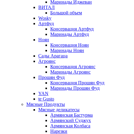
Маринады Иджеван
ВИТАЛ
Большой объем
Wosky
Артфуд
Консервация Артфуд
Маринады Артфуд
Ноян
Консервация Ноян
Маринады Ноян
Сады Арагаца
Агроянс
Консервация Агроянс
Маринады Агроянс
Прошян Фуд
Консервация Прошян Фуд
Маринады Прошян Фуд
YAN
te Gusto
Мясные Продукты
Мясные деликатесы
Армянская Бастурма
Армянский Суджух
Армянская Колбаса
Нарезки