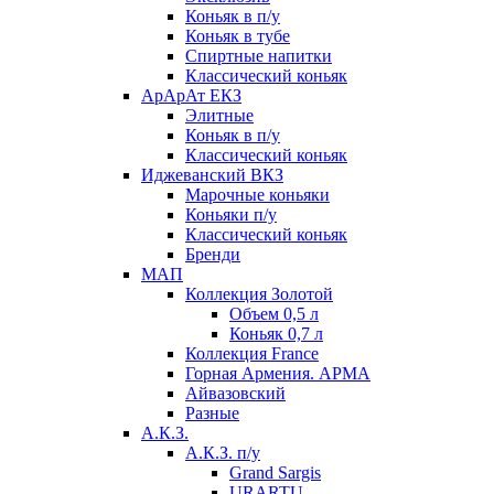
Коньяк в п/у
Коньяк в тубе
Спиртные напитки
Классический коньяк
АрАрАт ЕКЗ
Элитные
Коньяк в п/у
Классический коньяк
Иджеванский ВКЗ
Марочные коньяки
Коньяки п/у
Классический коньяк
Бренди
МАП
Коллекция Золотой
Объем 0,5 л
Коньяк 0,7 л
Коллекция France
Горная Армения. АРМА
Айвазовский
Разные
А.К.З.
А.К.З. п/у
Grand Sargis
URARTU