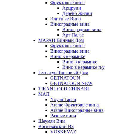
Фруктовые вина
Арцруни
Дерево Жизни
Элитные Вина
Виноградные вина
Виноградные вина
Арт Палас
МАРАН Винный Дом
Фруктовые вина
Виноградные вина
Вино в керамике
Вино в керамике
Вино в керамике п/у
Гетнатун Торговый Дом
GETNATOUN
GETNATOUN NEW
TIRANI. OLD CHINARI
МАП
Noyan Tapan
Arame Фруктовые вина
Arame Виноградные вина
Разные вина
Шаумян Вин
Воскевазский ВЗ
VOSKEVAZ