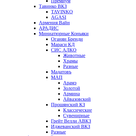
Премиум
Тавинко ВКЗ
TAVINKO
AGASI
Армения Вайн
АРАДИС
Миниатюрные Коньяки
Оганян Бренди
Мараси КД
СИС АЛКО
Животные
Храмы
Разные
Мадатовъ
МАП
Арамэ
Золотой
Армина
Айвазовский
Прошянский КЗ
Классические
Сувенирные
Грейт Велли АВКЗ
Иджеванский ВКЗ
Разные