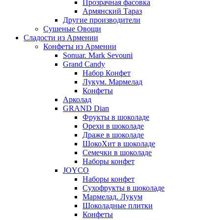
Прозрачная фасовка
Армянский Тараз
Другие производители
Сушеные Овощи
Сладости из Армении
Конфеты из Армении
Sonuar. Mark Sevouni
Grand Candy
Набор Конфет
Лукум. Мармелад
Конфеты
Арколад
GRAND Dian
Фрукты в шоколаде
Орехи в шоколаде
Драже в шоколаде
ШокоХит в шоколаде
Семечки в шоколаде
Наборы конфет
JOYCO
Наборы конфет
Сухофрукты в шоколаде
Мармелад. Лукум
Шоколадные плитки
Конфеты