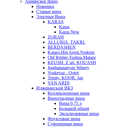
Армянское Вино
Новинки
Старые вина
Элитные Вина
KARAS
Karas
Karas New
ZORAH
ALLURIA. TAKRI.
BERDASHEN
Kataro.Hin Areni.Voskeni
Old Bridge.Tushpa.Malani
KEUSH. Z’art. KOUASH
Jraghatspanyan Winery
Voskevaz - Qotot
Trinity. KOOR. Jan
VAN ARDI
Иджеванский ВКЗ
Коллекционные вина
Виноградные вина
Вина 0,75 л
Большой объем
Эксклюзивные вина
Фруктовые вина
Cувенирные вина