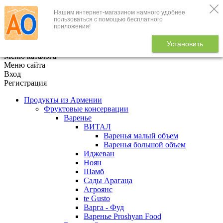
Нашим интернет-магазином намного удобнее
+7 (495) 646-888-1
пользоваться с помощью бесплатного
приложения!
В корзине
0
товаров
Установить
x
Меню каталога
Меню сайта
Вход
Регистрация
Продукты из Армении
Фруктовые консервации
Варенье
ВИТАЛ
Варенья малый объем
Варенья большой объем
Иджеван
Ноян
Шамб
Сады Арагаца
Агроянс
te Gusto
Варга - Фуд
Варенье Proshyan Food