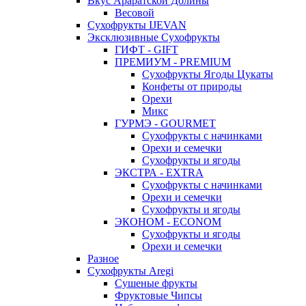
Вкус Араратской Долины
Весовой
Сухофрукты IJEVAN
Эксклюзивные Сухофрукты
ГИФТ - GIFT
ПРЕМИУМ - PREMIUM
Сухофрукты Ягоды Цукаты
Конфеты от природы
Орехи
Микс
ГУРМЭ - GOURMET
Сухофрукты с начинками
Орехи и семечки
Сухофрукты и ягоды
ЭКСТРА - EXTRA
Сухофрукты с начинками
Орехи и семечки
Сухофрукты и ягоды
ЭКОНОМ - ECONOM
Сухофрукты и ягоды
Орехи и семечки
Разное
Сухофрукты Aregi
Сушеные фрукты
Фруктовые Чипсы