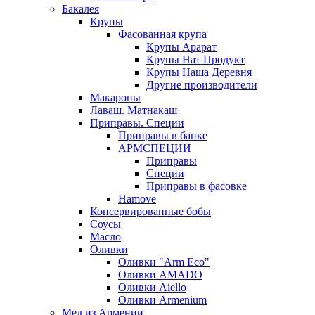
Бакалея
Крупы
Фасованная крупа
Крупы Арарат
Крупы Нат Продукт
Крупы Наша Деревня
Другие производители
Макароны
Лаваш. Матнакаш
Приправы. Специи
Приправы в банке
АРМСПЕЦИИ
Приправы
Специи
Приправы в фасовке
Hamove
Консервированные бобы
Соусы
Масло
Оливки
Оливки "Arm Eco"
Оливки AMADO
Оливки Aiello
Оливки Armenium
Мед из Армении