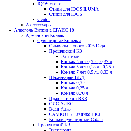
IQOS стики
Стики для IQOS ILUMA
Стики для IQOS
Сenter
Акссессуары
Алкоголь Витрина ЕГАИС 18+
Армянский Коньяк
Сувенирные Коньяки
Символы Нового 2026 Года
Прошянский КЗ
Элитные
Коньяк 5 лет 0,5 л., 0,33 л
Коньяк 5 лет 0,18 л., 0,25 л.
Коньяк 7 лет 0,5 л., 0,33 л
Шахназарян ВКД
Коньяк 0,5 л
Коньяк 0,25 л
Коньяк 0,70 л
Иджеванский ВКЗ
СИС АЛКО
Веди Алко
САМКОН / Тавинко ВКЗ
Коньяк сувенирный Сабля
Прошянский КЗ
Эксклюзив