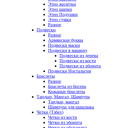
Этно жилетки
Этно шапки
Этно Подушки
Этно сумки
Разное
Подвески
Разное
Армянские буквы
Подвески маски
Подвески в машину
Подвески из дерева
Подвески из кости
Подвески из эбонита
Подвески Ностальгия
Браслеты
Разное
Браслеты из бисера
Кожаные браслеты
Тандыр, Мангал, Шампура
Тандыр, мангал
Шампура для шашлыка
Четки (Тзбех)
Четки из кости
Четки из эбонита
Четки из обсидиана