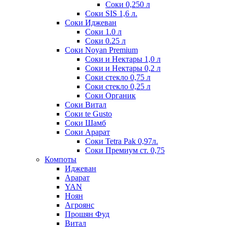
Соки 0,250 л
Соки SIS 1,6 л.
Соки Иджеван
Соки 1.0 л
Соки 0.25 л
Соки Noyan Premium
Соки и Нектары 1,0 л
Соки и Нектары 0,2 л
Соки стекло 0,75 л
Соки стекло 0,25 л
Соки Органик
Соки Витал
Соки te Gusto
Соки Шамб
Соки Арарат
Соки Tetra Pak 0,97л.
Соки Премиум ст. 0,75
Компоты
Иджеван
Арарат
YAN
Ноян
Агроянс
Прошян Фуд
Витал