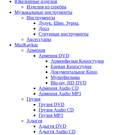
Ювелирные изделия
Изделия из серебра
Музыкальные инструменты
Инструменты
Дудук. Шви. Зурна.
Доол
Струнные инструменты
Аксессуары
MuzKavkaz
Армения
Армения DVD
Арменфильм Киностудия
Ереван Киностудия
Документальное Кино
Мультфильмы
Blu-ray. HD DVD
Армения Audio CD
Армения Audio MP3
Грузия
Грузия DVD
Грузия Audio CD
Грузия MP3
Адыгея
Адыгея DVD
Адыгея Audio CD