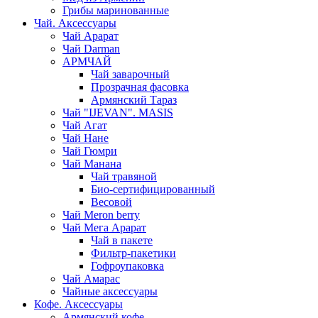
Грибы маринованные
Чай. Аксессуары
Чай Арарат
Чай Darman
АРМЧАЙ
Чай заварочный
Прозрачная фасовка
Армянский Тараз
Чай "IJEVAN". MASIS
Чай Агат
Чай Нане
Чай Гюмри
Чай Манана
Чай травяной
Био-сертифицированный
Весовой
Чай Meron berry
Чай Мега Арарат
Чай в пакете
Фильтр-пакетики
Гофроупаковка
Чай Амарас
Чайные аксессуары
Кофе. Аксессуары
Армянский кофе