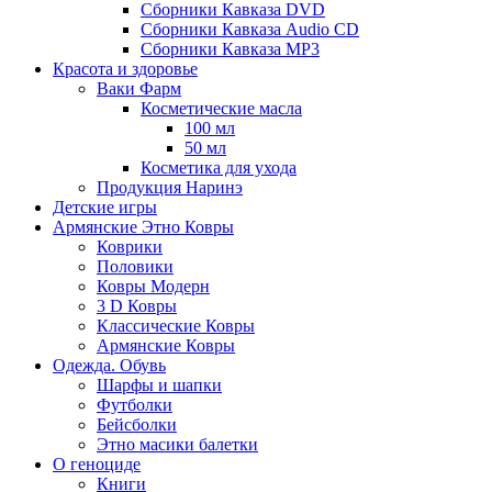
Сборники Кавказа DVD
Сборники Кавказа Audio CD
Сборники Кавказа MP3
Красота и здоровье
Ваки Фарм
Косметические масла
100 мл
50 мл
Косметика для ухода
Продукция Наринэ
Детские игры
Армянские Этно Ковры
Коврики
Половики
Ковры Модерн
3 D Ковры
Классические Ковры
Армянские Ковры
Одежда. Обувь
Шарфы и шапки
Футболки
Бейсболки
Этно масики балетки
О геноциде
Книги