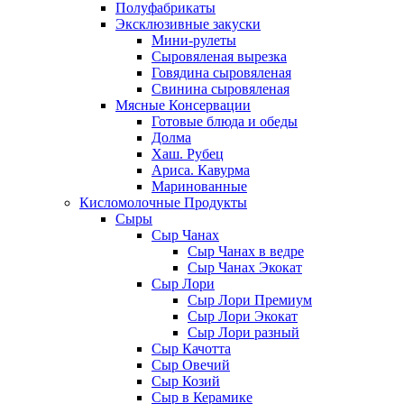
Полуфабрикаты
Эксклюзивные закуски
Мини-рулеты
Сыровяленая вырезка
Говядина сыровяленая
Свинина сыровяленая
Мясные Консервации
Готовые блюда и обеды
Долма
Хаш. Рубец
Ариса. Кавурма
Маринованные
Кисломолочные Продукты
Сыры
Сыр Чанах
Сыр Чанах в ведре
Сыр Чанах Экокат
Сыр Лори
Сыр Лори Премиум
Сыр Лори Экокат
Сыр Лори разный
Сыр Качотта
Сыр Овечий
Сыр Козий
Сыр в Керамике