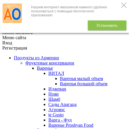
Нашим интернет-магазином намного удобнее
+7 (495) 646-888-1
пользоваться с помощью бесплатного
приложения!
В корзине
0
товаров
Установить
x
Меню каталога
Меню сайта
Вход
Регистрация
Продукты из Армении
Фруктовые консервации
Варенье
ВИТАЛ
Варенья малый объем
Варенья большой объем
Иджеван
Ноян
Шамб
Сады Арагаца
Агроянс
te Gusto
Варга - Фуд
Варенье Proshyan Food