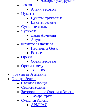
Наборы сухофруктов
Алани
Алани весовой
Цукаты
Цукаты фруктовые
Цукаты разные
Сушеные ягоды
Чурчхела
Дары Армении
Ануш
Фруктовая пастила
Пастила te Gusto
Разное
Орехи
Орехи весовые
Орехи в меду
Te Gusto
Фрукты из Армении
Овощи. Зелень
Свежие Овощи
Свежая Зелень
Замороженные Овощи и Зелень
Тамара фрут
Сушеная Зелень
АРМЧАЙ