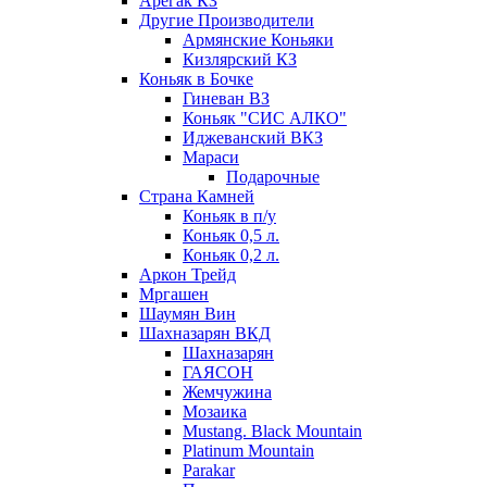
Арегак КЗ
Другие Производители
Армянские Коньяки
Кизлярский КЗ
Коньяк в Бочке
Гиневан ВЗ
Коньяк "СИС АЛКО"
Иджеванский ВКЗ
Мараси
Подарочные
Страна Камней
Коньяк в п/у
Коньяк 0,5 л.
Коньяк 0,2 л.
Аркон Трейд
Мргашен
Шаумян Вин
Шахназарян ВКД
Шахназарян
ГАЯСОН
Жемчужина
Мозаика
Mustang. Black Mountain
Platinum Mountain
Parakar