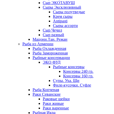
Сыр ЭКОТАВУШ
Сыры Эксклюзивный
Сыры полутведые
Крем сыры
Antipasti
Сыры ассорти
Сыр Чечил
Сыр разный
Мацони.Тан. Режан
Рыба из Армении
Рыба Охлажденная
Рыба Замороженная
Рыбные консервации
ЭКО ФУД
Рыбные консервы
Консервы 240 гр.
Консервы 160 гр.
Супы. Уха. Щи
Филе-кусочки. Суфле
Рыба Копченая
Раки Севанские
Раковые шейки
Раки живые
Раки варенные
Рыбная Икра