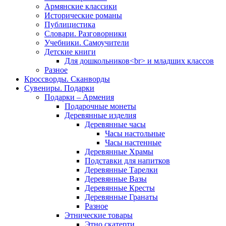
Армянские классики
Исторические романы
Публицистика
Словари. Разговорники
Учебники. Самоучители
Детские книги
Для дошкольников<br> и младших классов
Разное
Кроссворды. Сканворды
Сувениры. Подарки
Подарки – Армения
Подарочные монеты
Деревянные изделия
Деревянные часы
Часы настольные
Часы настенные
Деревянные Храмы
Подставки для напитков
Деревянные Тарелки
Деревянные Вазы
Деревянные Кресты
Деревянные Гранаты
Разное
Этнические товары
Этно скатерти