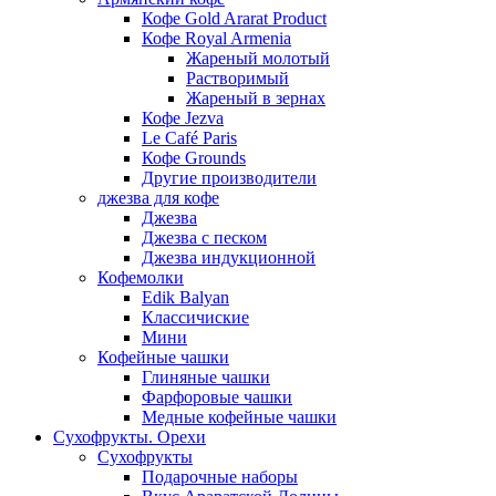
Кофе Gold Ararat Product
Кофе Royal Armenia
Жареный молотый
Растворимый
Жареный в зернах
Кофе Jezva
Le Café Paris
Кофе Grounds
Другие производители
джезва для кофе
Джезва
Джезва с песком
Джезва индукционной
Кофемолки
Edik Balyan
Классичиские
Мини
Кофейные чашки
Глиняные чашки
Фарфоровые чашки
Медные кофейные чашки
Сухофрукты. Орехи
Сухофрукты
Подарочные наборы