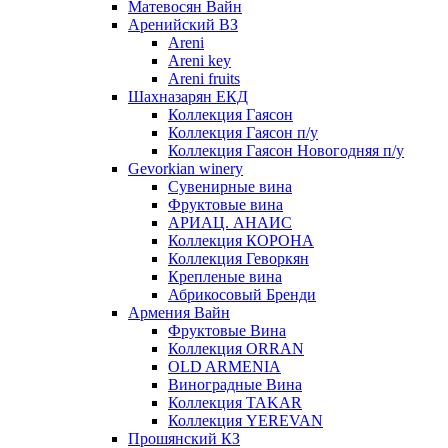
Матевосян Вайн
Аренийский ВЗ
Areni
Areni key
Areni fruits
Шахназарян ЕКД
Коллекция Гаясон
Коллекция Гаясон п/у
Коллекция Гаясон Новогодняя п/у
Gevorkian winery
Сувенирные вина
Фруктовые вина
АРИАЦ. АНАИС
Коллекция КОРОНА
Коллекция Геворкян
Крепленые вина
Абрикосовый Бренди
Армения Вайн
Фруктовые Вина
Коллекция ORRAN
OLD ARMENIA
Виноградные Вина
Коллекция TAKAR
Коллекция YEREVAN
Прошянский КЗ