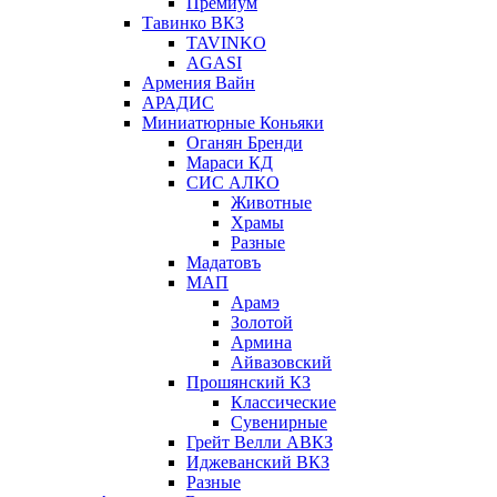
Премиум
Тавинко ВКЗ
TAVINKO
AGASI
Армения Вайн
АРАДИС
Миниатюрные Коньяки
Оганян Бренди
Мараси КД
СИС АЛКО
Животные
Храмы
Разные
Мадатовъ
МАП
Арамэ
Золотой
Армина
Айвазовский
Прошянский КЗ
Классические
Сувенирные
Грейт Велли АВКЗ
Иджеванский ВКЗ
Разные