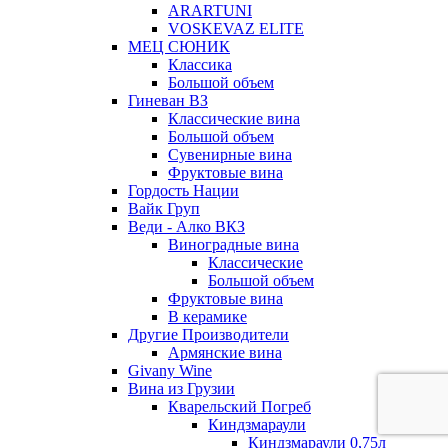
ARARTUNI
VOSKEVAZ ELITE
МЕЦ СЮНИК
Классика
Большой объем
Гиневан ВЗ
Классические вина
Большой объем
Сувенирные вина
Фруктовые вина
Гордость Нации
Вайк Груп
Веди - Алко ВКЗ
Виноградные вина
Классические
Большой объем
Фруктовые вина
В керамике
Другие Производители
Армянские вина
Givany Wine
Вина из Грузии
Кварельский Погреб
Киндзмараули
Киндзмараули 0,75л