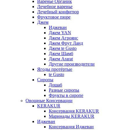
Варенье Органик
Лечебное варенье
Лечебный конфитюр
Фруктовое пюре
Джем
Иджеван
Джем YAN
Джем Агроянс
Джем Фрут Ланд
Джем te Gusto
Джем Шамб
Джем Ararat
Другие производители
Ягоды протёртые
te Gusto
Сиропы
Дошаб
Разные сиропы
Фрукты в сиропе
Овощные Консервации
KERAKUR
Консервация KERAKUR
Маринады KERAKUR
Иджеван
Консервация Иджеван