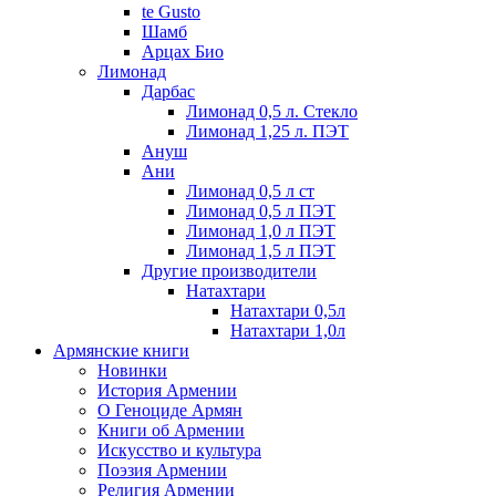
te Gusto
Шамб
Арцах Био
Лимонад
Дарбас
Лимонад 0,5 л. Стекло
Лимонад 1,25 л. ПЭТ
Ануш
Ани
Лимонад 0,5 л ст
Лимонад 0,5 л ПЭТ
Лимонад 1,0 л ПЭТ
Лимонад 1,5 л ПЭТ
Другие производители
Натахтари
Натахтари 0,5л
Натахтари 1,0л
Армянские книги
Новинки
История Армении
О Геноциде Армян
Книги об Армении
Иcкусство и культура
Поэзия Армении
Религия Армении