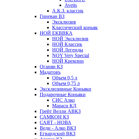
Avetis
А.К.З. классик
Гиневан ВЗ
Эксклюзив
Классический коньяк
НОЙ ЕКВВКА
НОЙ Эксклюзив
НОЙ Классик
НОЙ Легенды
NOY Very Speсial
НОЙ Кремлин
Оганян КЗ
Мадатовъ
Объем 0,5 л
Объем 0,75 л
Эксклюзивные Коньяки
Подарочные Коньяки
СИС Алко
Мараси КД
Грейт Велли АВКЗ
САМКОН КЗ
САЯТ - НОВА
Веди - Алко ВКЗ
Егвардский ВКЗ