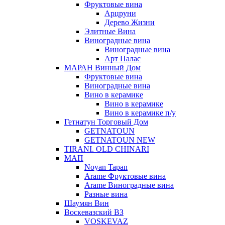
Фруктовые вина
Арцруни
Дерево Жизни
Элитные Вина
Виноградные вина
Виноградные вина
Арт Палас
МАРАН Винный Дом
Фруктовые вина
Виноградные вина
Вино в керамике
Вино в керамике
Вино в керамике п/у
Гетнатун Торговый Дом
GETNATOUN
GETNATOUN NEW
TIRANI. OLD CHINARI
МАП
Noyan Tapan
Arame Фруктовые вина
Arame Виноградные вина
Разные вина
Шаумян Вин
Воскевазский ВЗ
VOSKEVAZ