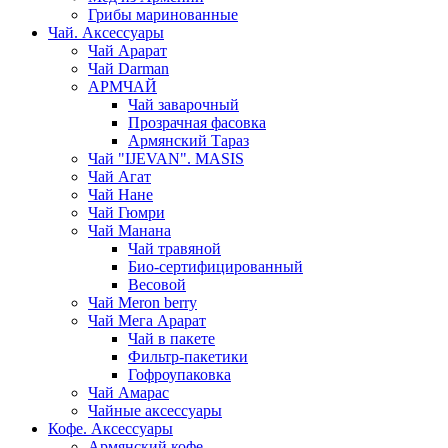
Грибы маринованные
Чай. Аксессуары
Чай Арарат
Чай Darman
АРМЧАЙ
Чай заварочный
Прозрачная фасовка
Армянский Тараз
Чай "IJEVAN". MASIS
Чай Агат
Чай Нане
Чай Гюмри
Чай Манана
Чай травяной
Био-сертифицированный
Весовой
Чай Meron berry
Чай Мега Арарат
Чай в пакете
Фильтр-пакетики
Гофроупаковка
Чай Амарас
Чайные аксессуары
Кофе. Аксессуары
Армянский кофе