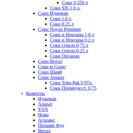
Соки 0,250 л
Соки SIS 1,6 л.
Соки Иджеван
Соки 1.0 л
Соки 0.25 л
Соки Noyan Premium
Соки и Нектары 1,0 л
Соки и Нектары 0,2 л
Соки стекло 0,75 л
Соки стекло 0,25 л
Соки Органик
Соки Витал
Соки te Gusto
Соки Шамб
Соки Арарат
Соки Tetra Pak 0,97л.
Соки Премиум ст. 0,75
Компоты
Иджеван
Арарат
YAN
Ноян
Агроянс
Прошян Фуд
Витал