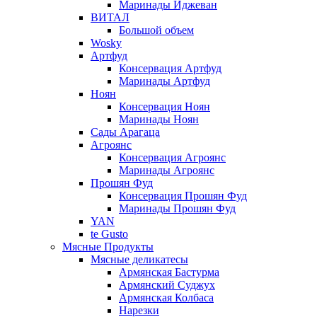
Маринады Иджеван
ВИТАЛ
Большой объем
Wosky
Артфуд
Консервация Артфуд
Маринады Артфуд
Ноян
Консервация Ноян
Маринады Ноян
Сады Арагаца
Агроянс
Консервация Агроянс
Маринады Агроянс
Прошян Фуд
Консервация Прошян Фуд
Маринады Прошян Фуд
YAN
te Gusto
Мясные Продукты
Мясные деликатесы
Армянская Бастурма
Армянский Суджух
Армянская Колбаса
Нарезки