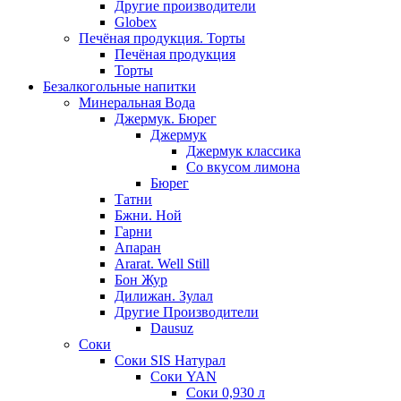
Другие производители
Globex
Печёная продукция. Торты
Печёная продукция
Торты
Безалкогольные напитки
Минеральная Вода
Джермук. Бюрег
Джермук
Джермук классика
Со вкусом лимона
Бюрег
Татни
Бжни. Ной
Гарни
Апаран
Ararat. Well Still
Бон Жур
Дилижан. Зулал
Другие Производители
Dausuz
Соки
Соки SIS Натурал
Соки YAN
Соки 0,930 л