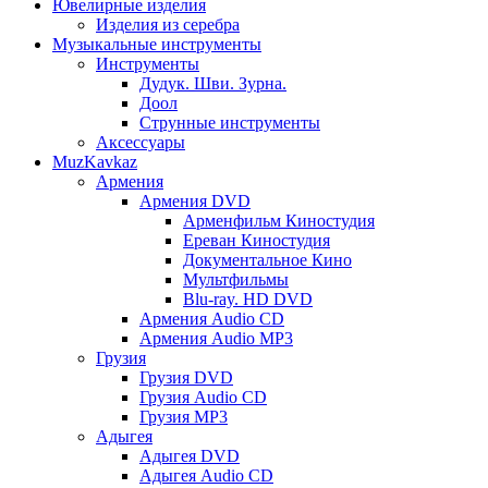
Ювелирные изделия
Изделия из серебра
Музыкальные инструменты
Инструменты
Дудук. Шви. Зурна.
Доол
Струнные инструменты
Аксессуары
MuzKavkaz
Армения
Армения DVD
Арменфильм Киностудия
Ереван Киностудия
Документальное Кино
Мультфильмы
Blu-ray. HD DVD
Армения Audio CD
Армения Audio MP3
Грузия
Грузия DVD
Грузия Audio CD
Грузия MP3
Адыгея
Адыгея DVD
Адыгея Audio CD