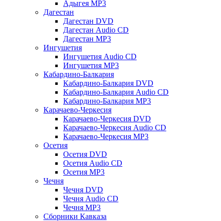
Адыгея MP3
Дагестан
Дагестан DVD
Дагестан Audio CD
Дагестан MP3
Ингушетия
Ингушетия Audio CD
Ингушетия MP3
Кабардино-Балкария
Кабардино-Балкария DVD
Кабардино-Балкария Audio CD
Кабардино-Балкария MP3
Карачаево-Черкесия
Карачаево-Черкесия DVD
Карачаево-Черкесия Audio CD
Карачаево-Черкесия MP3
Осетия
Осетия DVD
Осетия Audio CD
Осетия MP3
Чечня
Чечня DVD
Чечня Audio CD
Чечня MP3
Сборники Кавказа