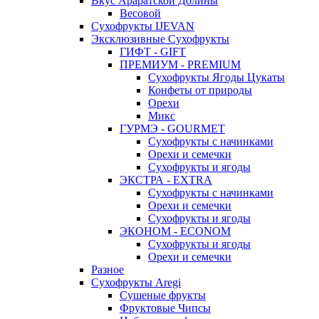
Вкус Араратской Долины
Весовой
Сухофрукты IJEVAN
Эксклюзивные Сухофрукты
ГИФТ - GIFT
ПРЕМИУМ - PREMIUM
Сухофрукты Ягоды Цукаты
Конфеты от природы
Орехи
Микс
ГУРМЭ - GOURMET
Сухофрукты с начинками
Орехи и семечки
Сухофрукты и ягоды
ЭКСТРА - EXTRA
Сухофрукты с начинками
Орехи и семечки
Сухофрукты и ягоды
ЭКОНОМ - ECONOM
Сухофрукты и ягоды
Орехи и семечки
Разное
Сухофрукты Aregi
Сушеные фрукты
Фруктовые Чипсы