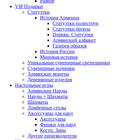
Разное
VIP Подарки
Статуэтки
История Армении
Статуэтки полистоун
Статуэтки бронза
Церкви. Статуэтки
Армянский алфавит
Галерея образов
История России
Мировая история
Уникальные сувенирные светильники
Сувенирные ночники
Армянские монеты
Деревянные изделия
Настольные игры
Армянские Нарды
Нарды + Шахматы
Шахматы
Ломберные столы
Аксессуары для нард
Аксессуары
Фишки для нард
Кости. Зары
Другие производители