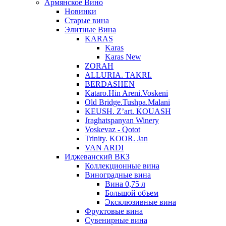
Армянское Вино
Новинки
Старые вина
Элитные Вина
KARAS
Karas
Karas New
ZORAH
ALLURIA. TAKRI.
BERDASHEN
Kataro.Hin Areni.Voskeni
Old Bridge.Tushpa.Malani
KEUSH. Z’art. KOUASH
Jraghatspanyan Winery
Voskevaz - Qotot
Trinity. KOOR. Jan
VAN ARDI
Иджеванский ВКЗ
Коллекционные вина
Виноградные вина
Вина 0,75 л
Большой объем
Эксклюзивные вина
Фруктовые вина
Cувенирные вина