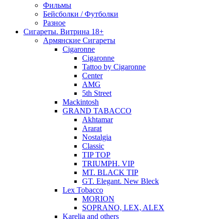
Фильмы
Бейсболки / Футболки
Разное
Сигареты. Витрина 18+
Армянские Сигареты
Cigaronne
Cigaronne
Tattoo by Cigaronne
Center
AMG
5th Street
Mackintosh
GRAND TABACCO
Akhtamar
Ararat
Nostalgia
Classic
TIP TOP
TRIUMPH. VIP
MT. BLACK TIP
GT. Elegant. New Bleck
Lex Tobacco
MORION
SOPRANO, LEX, ALEX
Karelia and others