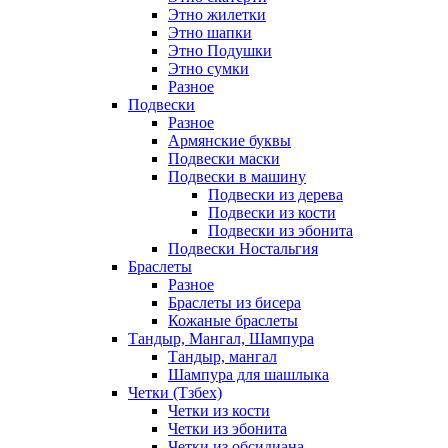
Этно жилетки
Этно шапки
Этно Подушки
Этно сумки
Разное
Подвески
Разное
Армянские буквы
Подвески маски
Подвески в машину
Подвески из дерева
Подвески из кости
Подвески из эбонита
Подвески Ностальгия
Браслеты
Разное
Браслеты из бисера
Кожаные браслеты
Тандыр, Мангал, Шампура
Тандыр, мангал
Шампура для шашлыка
Четки (Тзбех)
Четки из кости
Четки из эбонита
Четки из обсидиана