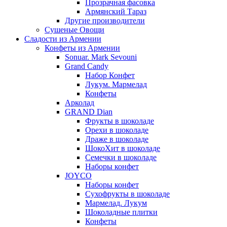
Прозрачная фасовка
Армянский Тараз
Другие производители
Сушеные Овощи
Сладости из Армении
Конфеты из Армении
Sonuar. Mark Sevouni
Grand Candy
Набор Конфет
Лукум. Мармелад
Конфеты
Арколад
GRAND Dian
Фрукты в шоколаде
Орехи в шоколаде
Драже в шоколаде
ШокоХит в шоколаде
Семечки в шоколаде
Наборы конфет
JOYCO
Наборы конфет
Сухофрукты в шоколаде
Мармелад. Лукум
Шоколадные плитки
Конфеты