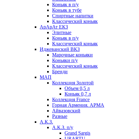
Коньяк в п/у
Коньяк в тубе
Спиртные напитки
Классический коньяк
АрАрАт ЕКЗ
Элитные
Коньяк в п/у
Классический коньяк
Иджеванский ВКЗ
Марочные коньяки
Коньяки п/у
Классический коньяк
Бренди
МАП
Коллекция Золотой
Объем 0,5 л
Коньяк 0,7 л
Коллекция France
Горная Армения. АРМА
Айвазовский
Разные
А.К.З.
А.К.З. п/у
Grand Sargis
URARTU