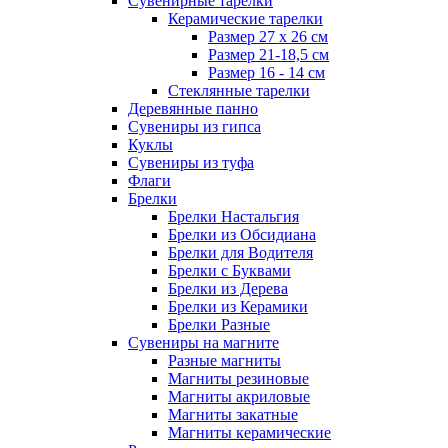
Сувенирные тарелки
Керамические тарелки
Размер 27 х 26 см
Размер 21-18,5 см
Размер 16 - 14 см
Стеклянные тарелки
Деревянные панно
Сувениры из гипса
Куклы
Сувениры из туфа
Флаги
Брелки
Брелки Настальгия
Брелки из Обсидиана
Брелки для Водителя
Брелки с Буквами
Брелки из Дерева
Брелки из Керамики
Брелки Разные
Сувениры на магните
Разные магниты
Магниты резиновые
Магниты акриловые
Магниты закатные
Магниты керамические