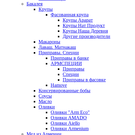
Бакалея
Крупы
Фасованная крупа
Крупы Арарат
Крупы Нат Продукт
Крупы Наша Деревня
Другие производители
Макароны
Лаваш. Матнакаш
Приправы. Специи
Приправы в банке
АРМСПЕЦИИ
Приправы
Специи
Приправы в фасовке
Hamove
Консервированные бобы
Соусы
Масло
Оливки
Оливки "Arm Eco"
Оливки AMADO
Оливки Aiello
Оливки Armenium
Мед из Армении