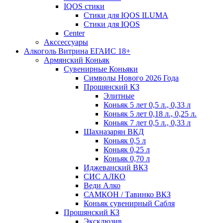
IQOS стики
Стики для IQOS ILUMA
Стики для IQOS
Сenter
Акссессуары
Алкоголь Витрина ЕГАИС 18+
Армянский Коньяк
Сувенирные Коньяки
Символы Нового 2026 Года
Прошянский КЗ
Элитные
Коньяк 5 лет 0,5 л., 0,33 л
Коньяк 5 лет 0,18 л., 0,25 л.
Коньяк 7 лет 0,5 л., 0,33 л
Шахназарян ВКД
Коньяк 0,5 л
Коньяк 0,25 л
Коньяк 0,70 л
Иджеванский ВКЗ
СИС АЛКО
Веди Алко
САМКОН / Тавинко ВКЗ
Коньяк сувенирный Сабля
Прошянский КЗ
Эксклюзив