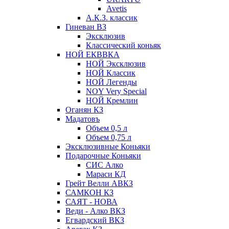
Avetis
А.К.З. классик
Гиневан ВЗ
Эксклюзив
Классический коньяк
НОЙ ЕКВВКА
НОЙ Эксклюзив
НОЙ Классик
НОЙ Легенды
NOY Very Speсial
НОЙ Кремлин
Оганян КЗ
Мадатовъ
Объем 0,5 л
Объем 0,75 л
Эксклюзивные Коньяки
Подарочные Коньяки
СИС Алко
Мараси КД
Грейт Велли АВКЗ
САМКОН КЗ
САЯТ - НОВА
Веди - Алко ВКЗ
Егвардский ВКЗ