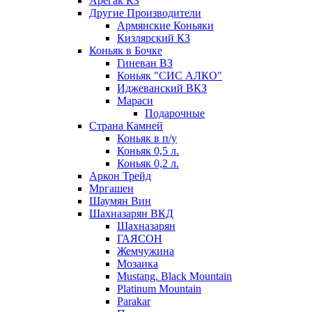
Арегак КЗ
Другие Производители
Армянские Коньяки
Кизлярский КЗ
Коньяк в Бочке
Гиневан ВЗ
Коньяк "СИС АЛКО"
Иджеванский ВКЗ
Мараси
Подарочные
Страна Камней
Коньяк в п/у
Коньяк 0,5 л.
Коньяк 0,2 л.
Аркон Трейд
Мргашен
Шаумян Вин
Шахназарян ВКД
Шахназарян
ГАЯСОН
Жемчужина
Мозаика
Mustang. Black Mountain
Platinum Mountain
Parakar