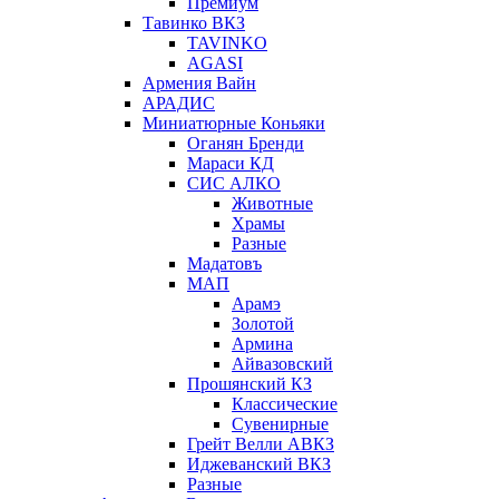
Премиум
Тавинко ВКЗ
TAVINKO
AGASI
Армения Вайн
АРАДИС
Миниатюрные Коньяки
Оганян Бренди
Мараси КД
СИС АЛКО
Животные
Храмы
Разные
Мадатовъ
МАП
Арамэ
Золотой
Армина
Айвазовский
Прошянский КЗ
Классические
Сувенирные
Грейт Велли АВКЗ
Иджеванский ВКЗ
Разные