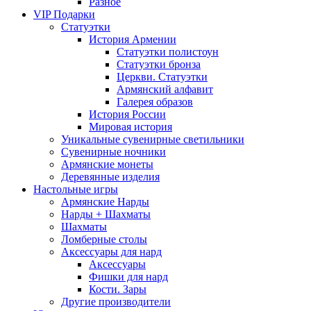
Разное
VIP Подарки
Статуэтки
История Армении
Статуэтки полистоун
Статуэтки бронза
Церкви. Статуэтки
Армянский алфавит
Галерея образов
История России
Мировая история
Уникальные сувенирные светильники
Сувенирные ночники
Армянские монеты
Деревянные изделия
Настольные игры
Армянские Нарды
Нарды + Шахматы
Шахматы
Ломберные столы
Аксессуары для нард
Аксессуары
Фишки для нард
Кости. Зары
Другие производители