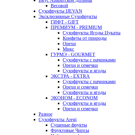
Вкус Араратской Долины
Весовой
Сухофрукты IJEVAN
Эксклюзивные Сухофрукты
ГИФТ - GIFT
ПРЕМИУМ - PREMIUM
Сухофрукты Ягоды Цукаты
Конфеты от природы
Орехи
Микс
ГУРМЭ - GOURMET
Сухофрукты с начинками
Орехи и семечки
Сухофрукты и ягоды
ЭКСТРА - EXTRA
Сухофрукты с начинками
Орехи и семечки
Сухофрукты и ягоды
ЭКОНОМ - ECONOM
Сухофрукты и ягоды
Орехи и семечки
Разное
Сухофрукты Aregi
Сушеные фрукты
Фруктовые Чипсы