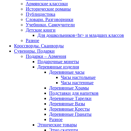
Армянские классики
Исторические романы
Публицистика
Словари. Разговорники
Учебники. Самоучители
Детские книги
Для дошкольников<br> и младших классов
Разное
Кроссворды. Сканворды
Сувениры. Подарки
Подарки – Армения
Подарочные монеты
Деревянные изделия
Деревянные часы
Часы настольные
Часы настенные
Деревянные Храмы
Подставки для напитков
Деревянные Тарелки
Деревянные Вазы
Деревянные Кресты
Деревянные Гранаты
Разное
Этнические товары
Этно скатерти