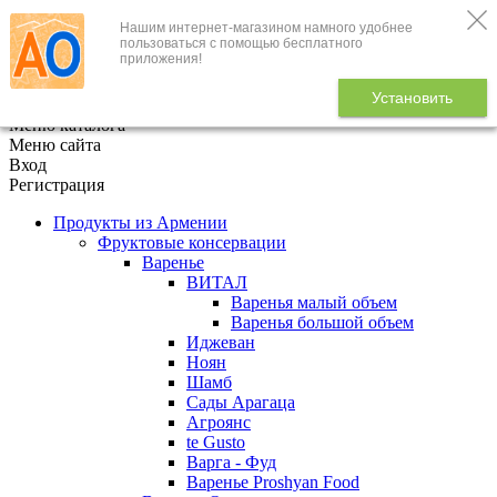
Нашим интернет-магазином намного удобнее
+7 (495) 646-888-1
пользоваться с помощью бесплатного
приложения!
В корзине
0
товаров
Установить
x
Меню каталога
Меню сайта
Вход
Регистрация
Продукты из Армении
Фруктовые консервации
Варенье
ВИТАЛ
Варенья малый объем
Варенья большой объем
Иджеван
Ноян
Шамб
Сады Арагаца
Агроянс
te Gusto
Варга - Фуд
Варенье Proshyan Food