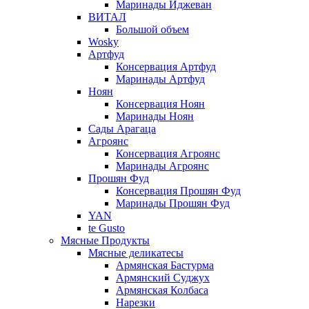
Маринады Иджеван
ВИТАЛ
Большой объем
Wosky
Артфуд
Консервация Артфуд
Маринады Артфуд
Ноян
Консервация Ноян
Маринады Ноян
Сады Арагаца
Агроянс
Консервация Агроянс
Маринады Агроянс
Прошян Фуд
Консервация Прошян Фуд
Маринады Прошян Фуд
YAN
te Gusto
Мясные Продукты
Мясные деликатесы
Армянская Бастурма
Армянский Суджух
Армянская Колбаса
Нарезки