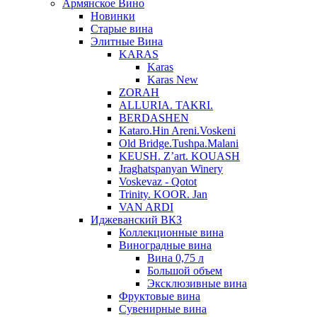
Армянское Вино
Новинки
Старые вина
Элитные Вина
KARAS
Karas
Karas New
ZORAH
ALLURIA. TAKRI.
BERDASHEN
Kataro.Hin Areni.Voskeni
Old Bridge.Tushpa.Malani
KEUSH. Z’art. KOUASH
Jraghatspanyan Winery
Voskevaz - Qotot
Trinity. KOOR. Jan
VAN ARDI
Иджеванский ВКЗ
Коллекционные вина
Виноградные вина
Вина 0,75 л
Большой объем
Эксклюзивные вина
Фруктовые вина
Cувенирные вина