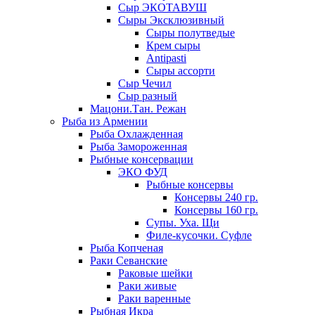
Сыр ЭКОТАВУШ
Сыры Эксклюзивный
Сыры полутведые
Крем сыры
Antipasti
Сыры ассорти
Сыр Чечил
Сыр разный
Мацони.Тан. Режан
Рыба из Армении
Рыба Охлажденная
Рыба Замороженная
Рыбные консервации
ЭКО ФУД
Рыбные консервы
Консервы 240 гр.
Консервы 160 гр.
Супы. Уха. Щи
Филе-кусочки. Суфле
Рыба Копченая
Раки Севанские
Раковые шейки
Раки живые
Раки варенные
Рыбная Икра