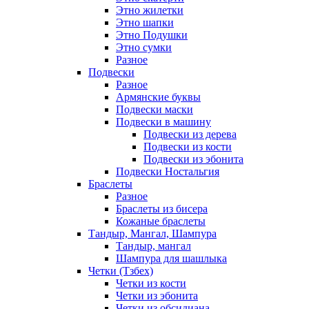
Этно жилетки
Этно шапки
Этно Подушки
Этно сумки
Разное
Подвески
Разное
Армянские буквы
Подвески маски
Подвески в машину
Подвески из дерева
Подвески из кости
Подвески из эбонита
Подвески Ностальгия
Браслеты
Разное
Браслеты из бисера
Кожаные браслеты
Тандыр, Мангал, Шампура
Тандыр, мангал
Шампура для шашлыка
Четки (Тзбех)
Четки из кости
Четки из эбонита
Четки из обсидиана