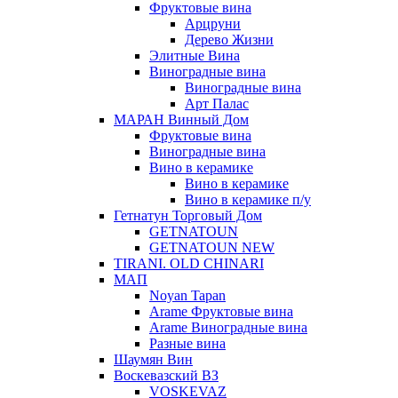
Фруктовые вина
Арцруни
Дерево Жизни
Элитные Вина
Виноградные вина
Виноградные вина
Арт Палас
МАРАН Винный Дом
Фруктовые вина
Виноградные вина
Вино в керамике
Вино в керамике
Вино в керамике п/у
Гетнатун Торговый Дом
GETNATOUN
GETNATOUN NEW
TIRANI. OLD CHINARI
МАП
Noyan Tapan
Arame Фруктовые вина
Arame Виноградные вина
Разные вина
Шаумян Вин
Воскевазский ВЗ
VOSKEVAZ