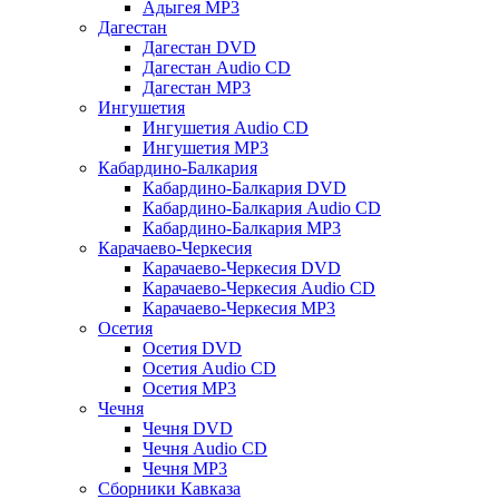
Адыгея MP3
Дагестан
Дагестан DVD
Дагестан Audio CD
Дагестан MP3
Ингушетия
Ингушетия Audio CD
Ингушетия MP3
Кабардино-Балкария
Кабардино-Балкария DVD
Кабардино-Балкария Audio CD
Кабардино-Балкария MP3
Карачаево-Черкесия
Карачаево-Черкесия DVD
Карачаево-Черкесия Audio CD
Карачаево-Черкесия MP3
Осетия
Осетия DVD
Осетия Audio CD
Осетия MP3
Чечня
Чечня DVD
Чечня Audio CD
Чечня MP3
Сборники Кавказа