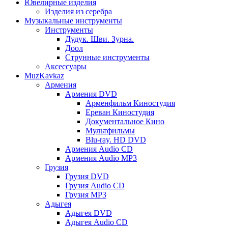
Ювелирные изделия
Изделия из серебра
Музыкальные инструменты
Инструменты
Дудук. Шви. Зурна.
Доол
Струнные инструменты
Аксессуары
MuzKavkaz
Армения
Армения DVD
Арменфильм Киностудия
Ереван Киностудия
Документальное Кино
Мультфильмы
Blu-ray. HD DVD
Армения Audio CD
Армения Audio MP3
Грузия
Грузия DVD
Грузия Audio CD
Грузия MP3
Адыгея
Адыгея DVD
Адыгея Audio CD