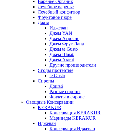
Варенье Органик
Лечебное варенье
Лечебный конфитюр
Фруктовое пюре
Джем
Иджеван
Джем YAN
Джем Агроянс
Джем Фрут Ланд
Джем te Gusto
Джем Шамб
Джем Ararat
Другие производители
Ягоды протёртые
te Gusto
Сиропы
Дошаб
Разные сиропы
Фрукты в сиропе
Овощные Консервации
KERAKUR
Консервация KERAKUR
Маринады KERAKUR
Иджеван
Консервация Иджеван