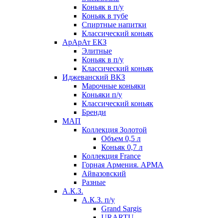
Коньяк в п/у
Коньяк в тубе
Спиртные напитки
Классический коньяк
АрАрАт ЕКЗ
Элитные
Коньяк в п/у
Классический коньяк
Иджеванский ВКЗ
Марочные коньяки
Коньяки п/у
Классический коньяк
Бренди
МАП
Коллекция Золотой
Объем 0,5 л
Коньяк 0,7 л
Коллекция France
Горная Армения. АРМА
Айвазовский
Разные
А.К.З.
А.К.З. п/у
Grand Sargis
URARTU