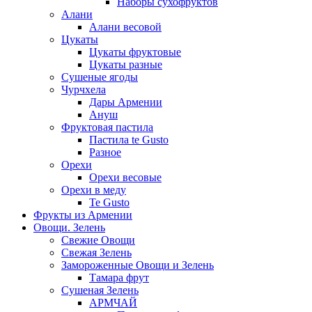
Наборы сухофруктов
Алани
Алани весовой
Цукаты
Цукаты фруктовые
Цукаты разные
Сушеные ягоды
Чурчхела
Дары Армении
Ануш
Фруктовая пастила
Пастила te Gusto
Разное
Орехи
Орехи весовые
Орехи в меду
Te Gusto
Фрукты из Армении
Овощи. Зелень
Свежие Овощи
Свежая Зелень
Замороженные Овощи и Зелень
Тамара фрут
Сушеная Зелень
АРМЧАЙ