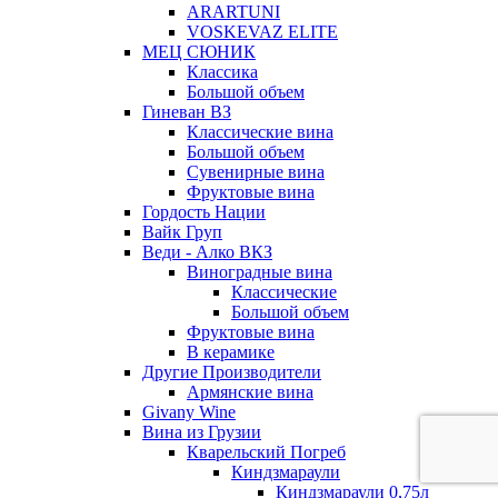
ARARTUNI
VOSKEVAZ ELITE
МЕЦ СЮНИК
Классика
Большой объем
Гиневан ВЗ
Классические вина
Большой объем
Сувенирные вина
Фруктовые вина
Гордость Нации
Вайк Груп
Веди - Алко ВКЗ
Виноградные вина
Классические
Большой объем
Фруктовые вина
В керамике
Другие Производители
Армянские вина
Givany Wine
Вина из Грузии
Кварельский Погреб
Киндзмараули
Киндзмараули 0,75л