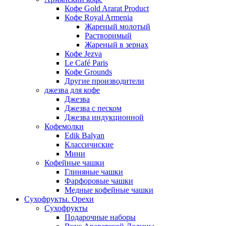
Кофе Gold Ararat Product
Кофе Royal Armenia
Жареный молотый
Растворимый
Жареный в зернах
Кофе Jezva
Le Café Paris
Кофе Grounds
Другие производители
джезва для кофе
Джезва
Джезва с песком
Джезва индукционной
Кофемолки
Edik Balyan
Классичиские
Мини
Кофейные чашки
Глиняные чашки
Фарфоровые чашки
Медные кофейные чашки
Сухофрукты. Орехи
Сухофрукты
Подарочные наборы