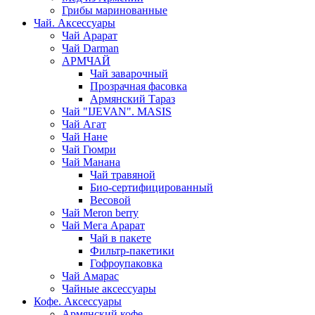
Грибы маринованные
Чай. Аксессуары
Чай Арарат
Чай Darman
АРМЧАЙ
Чай заварочный
Прозрачная фасовка
Армянский Тараз
Чай "IJEVAN". MASIS
Чай Агат
Чай Нане
Чай Гюмри
Чай Манана
Чай травяной
Био-сертифицированный
Весовой
Чай Meron berry
Чай Мега Арарат
Чай в пакете
Фильтр-пакетики
Гофроупаковка
Чай Амарас
Чайные аксессуары
Кофе. Аксессуары
Армянский кофе