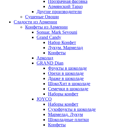
Прозрачная фасовка
Армянский Тараз
Другие производители
Сушеные Овощи
Сладости из Армении
Конфеты из Армении
Sonuar. Mark Sevouni
Grand Candy
Набор Конфет
Лукум. Мармелад
Конфеты
Арколад
GRAND Dian
Фрукты в шоколаде
Орехи в шоколаде
Драже в шоколаде
ШокоХит в шоколаде
Семечки в шоколаде
Наборы конфет
JOYCO
Наборы конфет
Сухофрукты в шоколаде
Мармелад. Лукум
Шоколадные плитки
Конфеты