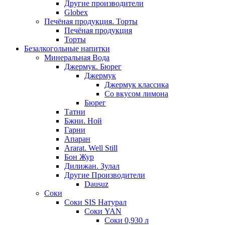
Другие производители
Globex
Печёная продукция. Торты
Печёная продукция
Торты
Безалкогольные напитки
Минеральная Вода
Джермук. Бюрег
Джермук
Джермук классика
Со вкусом лимона
Бюрег
Татни
Бжни. Ной
Гарни
Апаран
Ararat. Well Still
Бон Жур
Дилижан. Зулал
Другие Производители
Dausuz
Соки
Соки SIS Натурал
Соки YAN
Соки 0,930 л