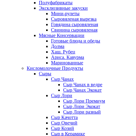
Полуфабрикаты
Эксклюзивные закуски
Мини-рулеты
Сыровяленая вырезка
Говядина сыровяленая
Свинина сыровяленая
Мясные Консервации
Готовые блюда и обеды
Долма
Хаш. Рубец
Ариса. Кавурма
Маринованные
Кисломолочные Продукты
Сыры
Сыр Чанах
Сыр Чанах в ведре
Сыр Чанах Экокат
Сыр Лори
Сыр Лори Премиум
Сыр Лори Экокат
Сыр Лори разный
Сыр Качотта
Сыр Овечий
Сыр Козий
Сыр в Керамике