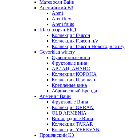
Матевосян Вайн
Аренийский ВЗ
Areni
Areni key
Areni fruits
Шахназарян ЕКД
Коллекция Гаясон
Коллекция Гаясон п/у
Коллекция Гаясон Новогодняя п/у
Gevorkian winery
Сувенирные вина
Фруктовые вина
АРИАЦ. АНАИС
Коллекция КОРОНА
Коллекция Геворкян
Крепленые вина
Абрикосовый Бренди
Армения Вайн
Фруктовые Вина
Коллекция ORRAN
OLD ARMENIA
Виноградные Вина
Коллекция TAKAR
Коллекция YEREVAN
Прошянский КЗ