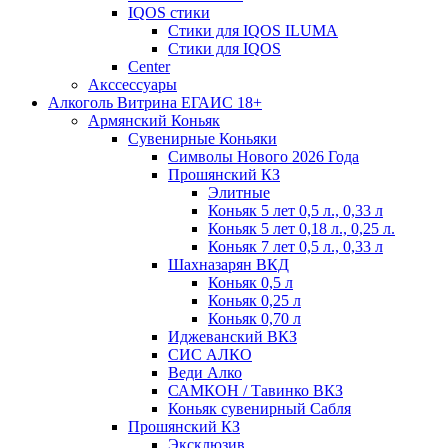
IQOS стики
Стики для IQOS ILUMA
Стики для IQOS
Сenter
Акссессуары
Алкоголь Витрина ЕГАИС 18+
Армянский Коньяк
Сувенирные Коньяки
Символы Нового 2026 Года
Прошянский КЗ
Элитные
Коньяк 5 лет 0,5 л., 0,33 л
Коньяк 5 лет 0,18 л., 0,25 л.
Коньяк 7 лет 0,5 л., 0,33 л
Шахназарян ВКД
Коньяк 0,5 л
Коньяк 0,25 л
Коньяк 0,70 л
Иджеванский ВКЗ
СИС АЛКО
Веди Алко
САМКОН / Тавинко ВКЗ
Коньяк сувенирный Сабля
Прошянский КЗ
Эксклюзив