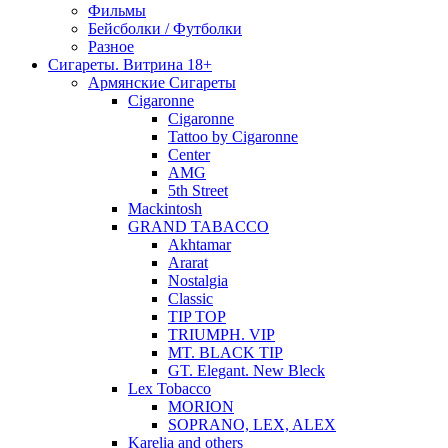
Фильмы
Бейсболки / Футболки
Разное
Сигареты. Витрина 18+
Армянские Сигареты
Cigaronne
Cigaronne
Tattoo by Cigaronne
Center
AMG
5th Street
Mackintosh
GRAND TABACCO
Akhtamar
Ararat
Nostalgia
Classic
TIP TOP
TRIUMPH. VIP
MT. BLACK TIP
GT. Elegant. New Bleck
Lex Tobacco
MORION
SOPRANO, LEX, ALEX
Karelia and others