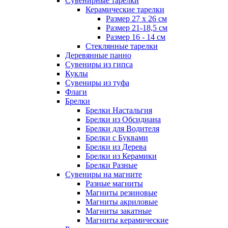
Сувенирные тарелки
Керамические тарелки
Размер 27 х 26 см
Размер 21-18,5 см
Размер 16 - 14 см
Стеклянные тарелки
Деревянные панно
Сувениры из гипса
Куклы
Сувениры из туфа
Флаги
Брелки
Брелки Настальгия
Брелки из Обсидиана
Брелки для Водителя
Брелки с Буквами
Брелки из Дерева
Брелки из Керамики
Брелки Разные
Сувениры на магните
Разные магниты
Магниты резиновые
Магниты акриловые
Магниты закатные
Магниты керамические