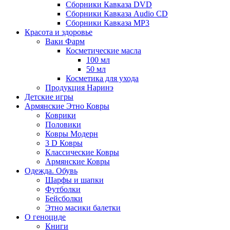
Сборники Кавказа DVD
Сборники Кавказа Audio CD
Сборники Кавказа MP3
Красота и здоровье
Ваки Фарм
Косметические масла
100 мл
50 мл
Косметика для ухода
Продукция Наринэ
Детские игры
Армянские Этно Ковры
Коврики
Половики
Ковры Модерн
3 D Ковры
Классические Ковры
Армянские Ковры
Одежда. Обувь
Шарфы и шапки
Футболки
Бейсболки
Этно масики балетки
О геноциде
Книги