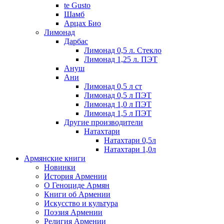
te Gusto
Шамб
Арцах Био
Лимонад
Дарбас
Лимонад 0,5 л. Стекло
Лимонад 1,25 л. ПЭТ
Ануш
Ани
Лимонад 0,5 л ст
Лимонад 0,5 л ПЭТ
Лимонад 1,0 л ПЭТ
Лимонад 1,5 л ПЭТ
Другие производители
Натахтари
Натахтари 0,5л
Натахтари 1,0л
Армянские книги
Новинки
История Армении
О Геноциде Армян
Книги об Армении
Иcкусство и культура
Поэзия Армении
Религия Армении