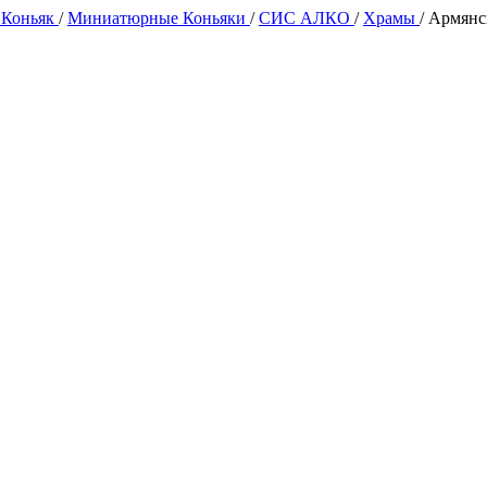
 Коньяк
/
Миниатюрные Коньяки
/
СИС АЛКО
/
Храмы
/
Армянс