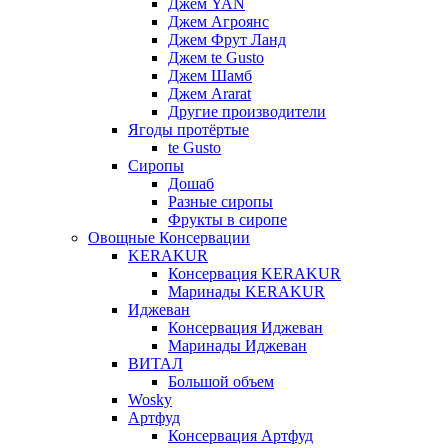
Джем YAN
Джем Агроянс
Джем Фрут Ланд
Джем te Gusto
Джем Шамб
Джем Ararat
Другие производители
Ягоды протёртые
te Gusto
Сиропы
Дошаб
Разные сиропы
Фрукты в сиропе
Овощные Консервации
KERAKUR
Консервация KERAKUR
Маринады KERAKUR
Иджеван
Консервация Иджеван
Маринады Иджеван
ВИТАЛ
Большой объем
Wosky
Артфуд
Консервация Артфуд