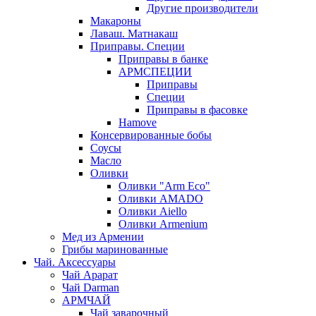
Другие производители
Макароны
Лаваш. Матнакаш
Приправы. Специи
Приправы в банке
АРМСПЕЦИИ
Приправы
Специи
Приправы в фасовке
Hamove
Консервированные бобы
Соусы
Масло
Оливки
Оливки "Arm Eco"
Оливки AMADO
Оливки Aiello
Оливки Armenium
Мед из Армении
Грибы маринованные
Чай. Аксессуары
Чай Арарат
Чай Darman
АРМЧАЙ
Чай заварочный