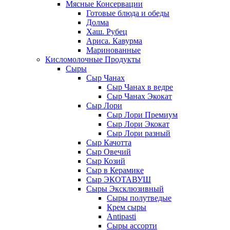
Мясные Консервации
Готовые блюда и обеды
Долма
Хаш. Рубец
Ариса. Кавурма
Маринованные
Кисломолочные Продукты
Сыры
Сыр Чанах
Сыр Чанах в ведре
Сыр Чанах Экокат
Сыр Лори
Сыр Лори Премиум
Сыр Лори Экокат
Сыр Лори разный
Сыр Качотта
Сыр Овечий
Сыр Козий
Сыр в Керамике
Сыр ЭКОТАВУШ
Сыры Эксклюзивный
Сыры полутведые
Крем сыры
Antipasti
Сыры ассорти