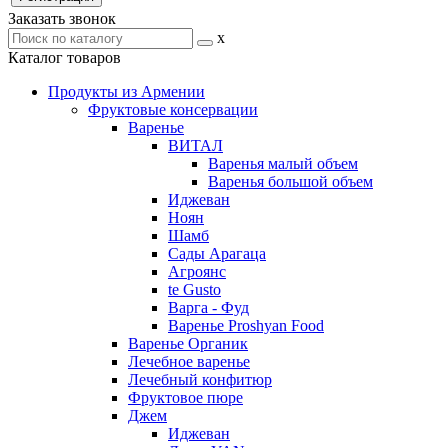
Заказать звонок
x
Каталог товаров
Продукты из Армении
Фруктовые консервации
Варенье
ВИТАЛ
Варенья малый объем
Варенья большой объем
Иджеван
Ноян
Шамб
Сады Арагаца
Агроянс
te Gusto
Варга - Фуд
Варенье Proshyan Food
Варенье Органик
Лечебное варенье
Лечебный конфитюр
Фруктовое пюре
Джем
Иджеван