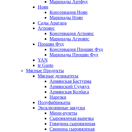
Маринады Артфуд
Ноян
Консервация Ноян
Маринады Ноян
Сады Арагаца
Агроянс
Консервация Агроянс
Маринады Агроянс
Прошян Фуд
Консервация Прошян Фуд
Маринады Прошян Фуд
YAN
te Gusto
Мясные Продукты
Мясные деликатесы
Армянская Бастурма
Армянский Суджух
Армянская Колбаса
Нарезки
Полуфабрикаты
Эксклюзивные закуски
Мини-рулеты
Сыровяленая вырезка
Говядина сыровяленая
Свинина сыровяленая