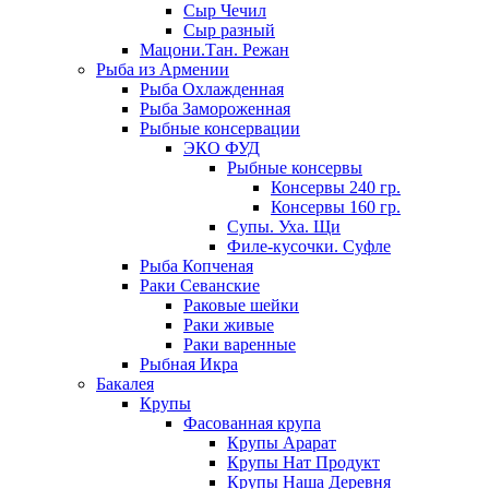
Сыр Чечил
Сыр разный
Мацони.Тан. Режан
Рыба из Армении
Рыба Охлажденная
Рыба Замороженная
Рыбные консервации
ЭКО ФУД
Рыбные консервы
Консервы 240 гр.
Консервы 160 гр.
Супы. Уха. Щи
Филе-кусочки. Суфле
Рыба Копченая
Раки Севанские
Раковые шейки
Раки живые
Раки варенные
Рыбная Икра
Бакалея
Крупы
Фасованная крупа
Крупы Арарат
Крупы Нат Продукт
Крупы Наша Деревня