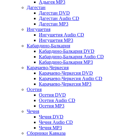
Адыгея MP3
Дагестан
Дагестан DVD
Дагестан Audio CD
Дагестан MP3
Ингушетия
Ингушетия Audio CD
Ингушетия MP3
Кабардино-Балкария
Кабардино-Балкария DVD
Кабардино-Балкария Audio CD
Кабардино-Балкария MP3
Карачаево-Черкесия
Карачаево-Черкесия DVD
Карачаево-Черкесия Audio CD
Карачаево-Черкесия MP3
Осетия
Осетия DVD
Осетия Audio CD
Осетия MP3
Чечня
Чечня DVD
Чечня Audio CD
Чечня MP3
Сборники Кавказа