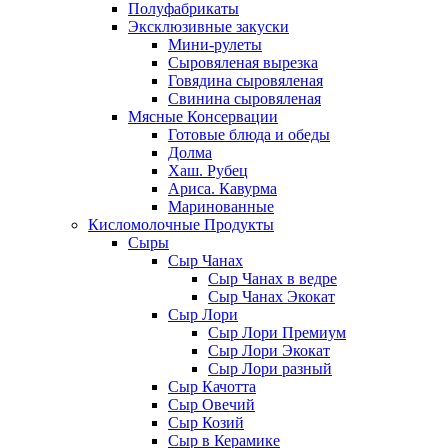
Полуфабрикаты
Эксклюзивные закуски
Мини-рулеты
Сыровяленая вырезка
Говядина сыровяленая
Свинина сыровяленая
Мясные Консервации
Готовые блюда и обеды
Долма
Хаш. Рубец
Ариса. Кавурма
Маринованные
Кисломолочные Продукты
Сыры
Сыр Чанах
Сыр Чанах в ведре
Сыр Чанах Экокат
Сыр Лори
Сыр Лори Премиум
Сыр Лори Экокат
Сыр Лори разный
Сыр Качотта
Сыр Овечий
Сыр Козий
Сыр в Керамике