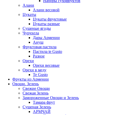
Наборы сухофруктов
Алани
Алани весовой
Цукаты
Цукаты фруктовые
Цукаты разные
Сушеные ягоды
Чурчхела
Дары Армении
Ануш
Фруктовая пастила
Пастила te Gusto
Разное
Орехи
Орехи весовые
Орехи в меду
Te Gusto
Фрукты из Армении
Овощи. Зелень
Свежие Овощи
Свежая Зелень
Замороженные Овощи и Зелень
Тамара фрут
Сушеная Зелень
АРМЧАЙ