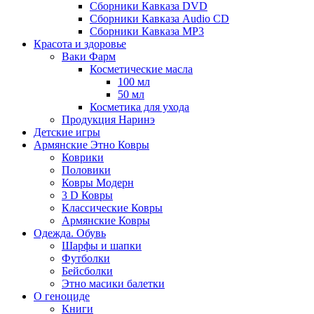
Сборники Кавказа DVD
Сборники Кавказа Audio CD
Сборники Кавказа MP3
Красота и здоровье
Ваки Фарм
Косметические масла
100 мл
50 мл
Косметика для ухода
Продукция Наринэ
Детские игры
Армянские Этно Ковры
Коврики
Половики
Ковры Модерн
3 D Ковры
Классические Ковры
Армянские Ковры
Одежда. Обувь
Шарфы и шапки
Футболки
Бейсболки
Этно масики балетки
О геноциде
Книги