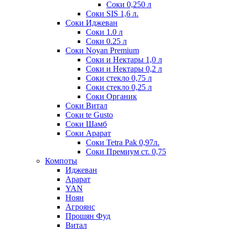
Соки 0,250 л
Соки SIS 1,6 л.
Соки Иджеван
Соки 1.0 л
Соки 0.25 л
Соки Noyan Premium
Соки и Нектары 1,0 л
Соки и Нектары 0,2 л
Соки стекло 0,75 л
Соки стекло 0,25 л
Соки Органик
Соки Витал
Соки te Gusto
Соки Шамб
Соки Арарат
Соки Tetra Pak 0,97л.
Соки Премиум ст. 0,75
Компоты
Иджеван
Арарат
YAN
Ноян
Агроянс
Прошян Фуд
Витал