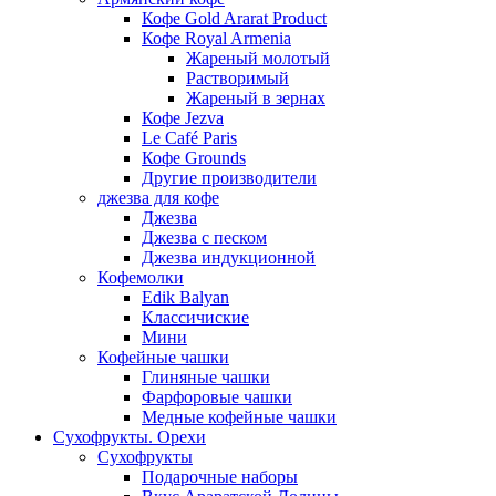
Кофе Gold Ararat Product
Кофе Royal Armenia
Жареный молотый
Растворимый
Жареный в зернах
Кофе Jezva
Le Café Paris
Кофе Grounds
Другие производители
джезва для кофе
Джезва
Джезва с песком
Джезва индукционной
Кофемолки
Edik Balyan
Классичиские
Мини
Кофейные чашки
Глиняные чашки
Фарфоровые чашки
Медные кофейные чашки
Сухофрукты. Орехи
Сухофрукты
Подарочные наборы