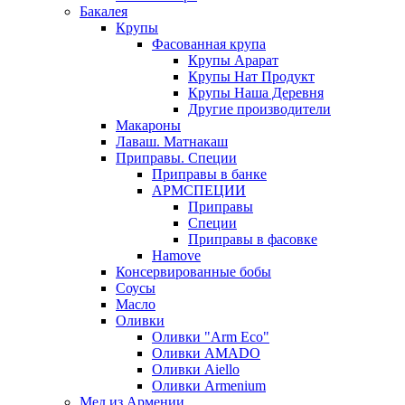
Бакалея
Крупы
Фасованная крупа
Крупы Арарат
Крупы Нат Продукт
Крупы Наша Деревня
Другие производители
Макароны
Лаваш. Матнакаш
Приправы. Специи
Приправы в банке
АРМСПЕЦИИ
Приправы
Специи
Приправы в фасовке
Hamove
Консервированные бобы
Соусы
Масло
Оливки
Оливки "Arm Eco"
Оливки AMADO
Оливки Aiello
Оливки Armenium
Мед из Армении