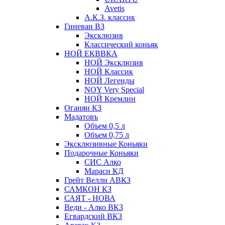
Avetis
А.К.З. классик
Гиневан ВЗ
Эксклюзив
Классический коньяк
НОЙ ЕКВВКА
НОЙ Эксклюзив
НОЙ Классик
НОЙ Легенды
NOY Very Speсial
НОЙ Кремлин
Оганян КЗ
Мадатовъ
Объем 0,5 л
Объем 0,75 л
Эксклюзивные Коньяки
Подарочные Коньяки
СИС Алко
Мараси КД
Грейт Велли АВКЗ
САМКОН КЗ
САЯТ - НОВА
Веди - Алко ВКЗ
Егвардский ВКЗ