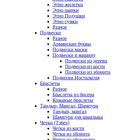
Этно жилетки
Этно шапки
Этно Подушки
Этно сумки
Разное
Подвески
Разное
Армянские буквы
Подвески маски
Подвески в машину
Подвески из дерева
Подвески из кости
Подвески из эбонита
Подвески Ностальгия
Браслеты
Разное
Браслеты из бисера
Кожаные браслеты
Тандыр, Мангал, Шампура
Тандыр, мангал
Шампура для шашлыка
Четки (Тзбех)
Четки из кости
Четки из эбонита
Четки из обсидиана