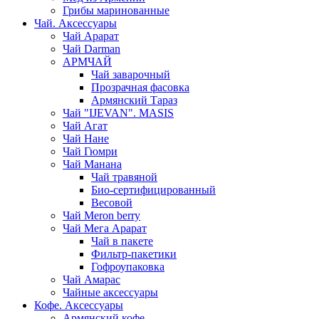
Грибы маринованные
Чай. Аксессуары
Чай Арарат
Чай Darman
АРМЧАЙ
Чай заварочный
Прозрачная фасовка
Армянский Тараз
Чай "IJEVAN". MASIS
Чай Агат
Чай Нане
Чай Гюмри
Чай Манана
Чай травяной
Био-сертифицированный
Весовой
Чай Meron berry
Чай Мега Арарат
Чай в пакете
Фильтр-пакетики
Гофроупаковка
Чай Амарас
Чайные аксессуары
Кофе. Аксессуары
Армянский кофе