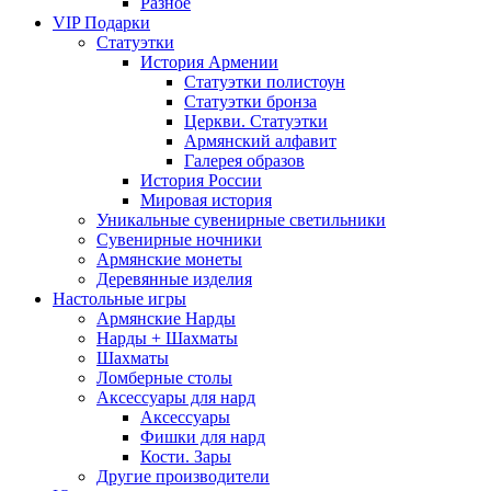
Разное
VIP Подарки
Статуэтки
История Армении
Статуэтки полистоун
Статуэтки бронза
Церкви. Статуэтки
Армянский алфавит
Галерея образов
История России
Мировая история
Уникальные сувенирные светильники
Сувенирные ночники
Армянские монеты
Деревянные изделия
Настольные игры
Армянские Нарды
Нарды + Шахматы
Шахматы
Ломберные столы
Аксессуары для нард
Аксессуары
Фишки для нард
Кости. Зары
Другие производители