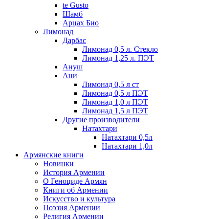
te Gusto
Шамб
Арцах Био
Лимонад
Дарбас
Лимонад 0,5 л. Стекло
Лимонад 1,25 л. ПЭТ
Ануш
Ани
Лимонад 0,5 л ст
Лимонад 0,5 л ПЭТ
Лимонад 1,0 л ПЭТ
Лимонад 1,5 л ПЭТ
Другие производители
Натахтари
Натахтари 0,5л
Натахтари 1,0л
Армянские книги
Новинки
История Армении
О Геноциде Армян
Книги об Армении
Иcкусство и культура
Поэзия Армении
Религия Армении