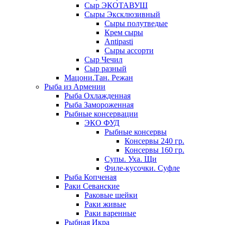
Сыр ЭКОТАВУШ
Сыры Эксклюзивный
Сыры полутведые
Крем сыры
Antipasti
Сыры ассорти
Сыр Чечил
Сыр разный
Мацони.Тан. Режан
Рыба из Армении
Рыба Охлажденная
Рыба Замороженная
Рыбные консервации
ЭКО ФУД
Рыбные консервы
Консервы 240 гр.
Консервы 160 гр.
Супы. Уха. Щи
Филе-кусочки. Суфле
Рыба Копченая
Раки Севанские
Раковые шейки
Раки живые
Раки варенные
Рыбная Икра