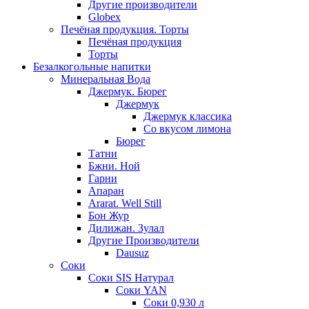
Другие производители
Globex
Печёная продукция. Торты
Печёная продукция
Торты
Безалкогольные напитки
Минеральная Вода
Джермук. Бюрег
Джермук
Джермук классика
Со вкусом лимона
Бюрег
Татни
Бжни. Ной
Гарни
Апаран
Ararat. Well Still
Бон Жур
Дилижан. Зулал
Другие Производители
Dausuz
Соки
Соки SIS Натурал
Соки YAN
Соки 0,930 л