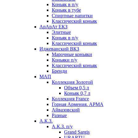
Коньяк в п/у
Коньяк в тубе
Спиртные напитки
Классический коньяк
АрАрАт ЕКЗ
Элитные
Коньяк в п/у
Классический коньяк
Иджеванский ВКЗ
Марочные коньяки
Коньяки п/у
Классический коньяк
Бренди
МАП
Коллекция Золотой
Объем 0,5 л
Коньяк 0,7 л
Коллекция France
Горная Армения. АРМА
Айвазовский
Разные
А.К.З.
А.К.З. п/у
Grand Sargis
URARTU