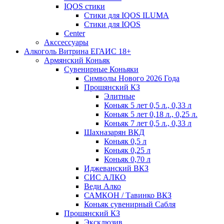
IQOS стики
Стики для IQOS ILUMA
Стики для IQOS
Сenter
Акссессуары
Алкоголь Витрина ЕГАИС 18+
Армянский Коньяк
Сувенирные Коньяки
Символы Нового 2026 Года
Прошянский КЗ
Элитные
Коньяк 5 лет 0,5 л., 0,33 л
Коньяк 5 лет 0,18 л., 0,25 л.
Коньяк 7 лет 0,5 л., 0,33 л
Шахназарян ВКД
Коньяк 0,5 л
Коньяк 0,25 л
Коньяк 0,70 л
Иджеванский ВКЗ
СИС АЛКО
Веди Алко
САМКОН / Тавинко ВКЗ
Коньяк сувенирный Сабля
Прошянский КЗ
Эксклюзив