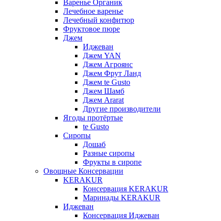
Варенье Органик
Лечебное варенье
Лечебный конфитюр
Фруктовое пюре
Джем
Иджеван
Джем YAN
Джем Агроянс
Джем Фрут Ланд
Джем te Gusto
Джем Шамб
Джем Ararat
Другие производители
Ягоды протёртые
te Gusto
Сиропы
Дошаб
Разные сиропы
Фрукты в сиропе
Овощные Консервации
KERAKUR
Консервация KERAKUR
Маринады KERAKUR
Иджеван
Консервация Иджеван