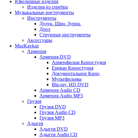
Ювелирные изделия
Изделия из серебра
Музыкальные инструменты
Инструменты
Дудук. Шви. Зурна.
Доол
Струнные инструменты
Аксессуары
MuzKavkaz
Армения
Армения DVD
Арменфильм Киностудия
Ереван Киностудия
Документальное Кино
Мультфильмы
Blu-ray. HD DVD
Армения Audio CD
Армения Audio MP3
Грузия
Грузия DVD
Грузия Audio CD
Грузия MP3
Адыгея
Адыгея DVD
Адыгея Audio CD