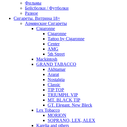
Фильмы
Бейсболки / Футболки
Разное
Сигареты. Витрина 18+
Армянские Сигареты
Cigaronne
Cigaronne
Tattoo by Cigaronne
Center
AMG
5th Street
Mackintosh
GRAND TABACCO
Akhtamar
Ararat
Nostalgia
Classic
TIP TOP
TRIUMPH. VIP
MT. BLACK TIP
GT. Elegant. New Bleck
Lex Tobacco
MORION
SOPRANO, LEX, ALEX
Karelia and others