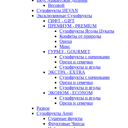
Вкус Араратской Долины
Весовой
Сухофрукты IJEVAN
Эксклюзивные Сухофрукты
ГИФТ - GIFT
ПРЕМИУМ - PREMIUM
Сухофрукты Ягоды Цукаты
Конфеты от природы
Орехи
Микс
ГУРМЭ - GOURMET
Сухофрукты с начинками
Орехи и семечки
Сухофрукты и ягоды
ЭКСТРА - EXTRA
Сухофрукты с начинками
Орехи и семечки
Сухофрукты и ягоды
ЭКОНОМ - ECONOM
Сухофрукты и ягоды
Орехи и семечки
Разное
Сухофрукты Aregi
Сушеные фрукты
Фруктовые Чипсы