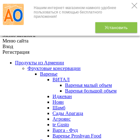
Нашим интернет-магазином намного удобнее
+7 (495) 646-888-1
пользоваться с помощью бесплатного
приложения!
В корзине
0
товаров
Установить
x
Меню каталога
Меню сайта
Вход
Регистрация
Продукты из Армении
Фруктовые консервации
Варенье
ВИТАЛ
Варенья малый объем
Варенья большой объем
Иджеван
Ноян
Шамб
Сады Арагаца
Агроянс
te Gusto
Варга - Фуд
Варенье Proshyan Food