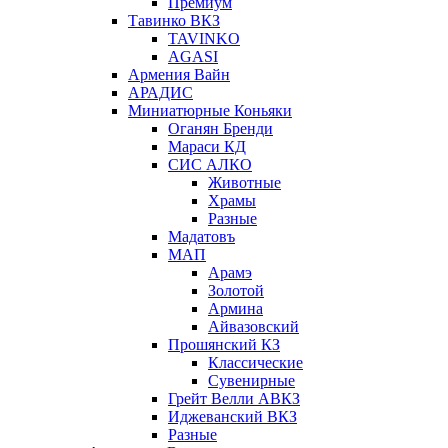
Премиум
Тавинко ВКЗ
TAVINKO
AGASI
Армения Вайн
АРАДИС
Миниатюрные Коньяки
Оганян Бренди
Мараси КД
СИС АЛКО
Животные
Храмы
Разные
Мадатовъ
МАП
Арамэ
Золотой
Армина
Айвазовский
Прошянский КЗ
Классические
Сувенирные
Грейт Велли АВКЗ
Иджеванский ВКЗ
Разные