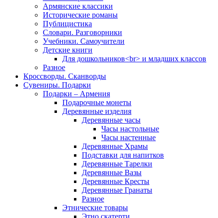
Армянские классики
Исторические романы
Публицистика
Словари. Разговорники
Учебники. Самоучители
Детские книги
Для дошкольников<br> и младших классов
Разное
Кроссворды. Сканворды
Сувениры. Подарки
Подарки – Армения
Подарочные монеты
Деревянные изделия
Деревянные часы
Часы настольные
Часы настенные
Деревянные Храмы
Подставки для напитков
Деревянные Тарелки
Деревянные Вазы
Деревянные Кресты
Деревянные Гранаты
Разное
Этнические товары
Этно скатерти