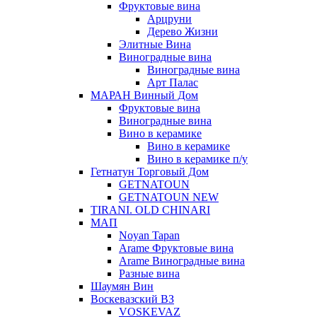
Фруктовые вина
Арцруни
Дерево Жизни
Элитные Вина
Виноградные вина
Виноградные вина
Арт Палас
МАРАН Винный Дом
Фруктовые вина
Виноградные вина
Вино в керамике
Вино в керамике
Вино в керамике п/у
Гетнатун Торговый Дом
GETNATOUN
GETNATOUN NEW
TIRANI. OLD CHINARI
МАП
Noyan Tapan
Arame Фруктовые вина
Arame Виноградные вина
Разные вина
Шаумян Вин
Воскевазский ВЗ
VOSKEVAZ