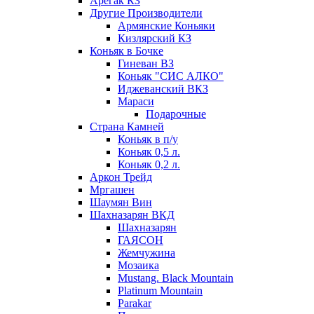
Арегак КЗ
Другие Производители
Армянские Коньяки
Кизлярский КЗ
Коньяк в Бочке
Гиневан ВЗ
Коньяк "СИС АЛКО"
Иджеванский ВКЗ
Мараси
Подарочные
Страна Камней
Коньяк в п/у
Коньяк 0,5 л.
Коньяк 0,2 л.
Аркон Трейд
Мргашен
Шаумян Вин
Шахназарян ВКД
Шахназарян
ГАЯСОН
Жемчужина
Мозаика
Mustang. Black Mountain
Platinum Mountain
Parakar