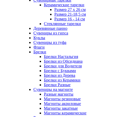
Сувенирные тарелки
Керамические тарелки
Размер 27 х 26 см
Размер 21-18,5 см
Размер 16 - 14 см
Стеклянные тарелки
Деревянные панно
Сувениры из гипса
Куклы
Сувениры из туфа
Флаги
Брелки
Брелки Настальгия
Брелки из Обсидиана
Брелки для Водителя
Брелки с Буквами
Брелки из Дерева
Брелки из Керамики
Брелки Разные
Сувениры на магните
Разные магниты
Магниты резиновые
Магниты акриловые
Магниты закатные
Магниты керамические