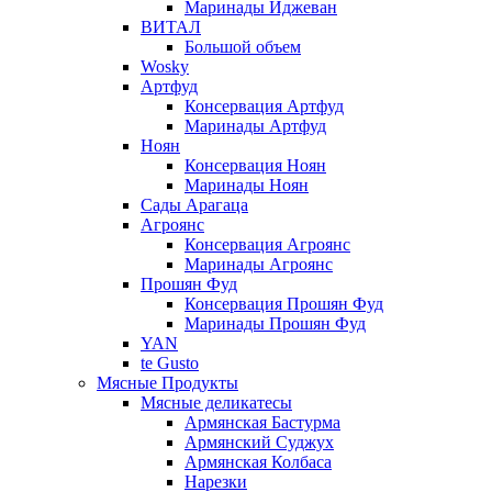
Маринады Иджеван
ВИТАЛ
Большой объем
Wosky
Артфуд
Консервация Артфуд
Маринады Артфуд
Ноян
Консервация Ноян
Маринады Ноян
Сады Арагаца
Агроянс
Консервация Агроянс
Маринады Агроянс
Прошян Фуд
Консервация Прошян Фуд
Маринады Прошян Фуд
YAN
te Gusto
Мясные Продукты
Мясные деликатесы
Армянская Бастурма
Армянский Суджух
Армянская Колбаса
Нарезки