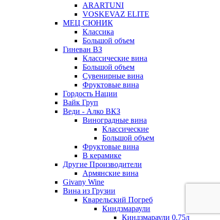
ARARTUNI
VOSKEVAZ ELITE
МЕЦ СЮНИК
Классика
Большой объем
Гиневан ВЗ
Классические вина
Большой объем
Сувенирные вина
Фруктовые вина
Гордость Нации
Вайк Груп
Веди - Алко ВКЗ
Виноградные вина
Классические
Большой объем
Фруктовые вина
В керамике
Другие Производители
Армянские вина
Givany Wine
Вина из Грузии
Кварельский Погреб
Киндзмараули
Киндзмараули 0,75л