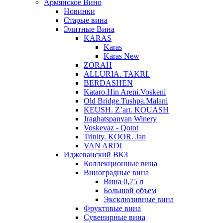
Армянское Вино
Новинки
Старые вина
Элитные Вина
KARAS
Karas
Karas New
ZORAH
ALLURIA. TAKRI.
BERDASHEN
Kataro.Hin Areni.Voskeni
Old Bridge.Tushpa.Malani
KEUSH. Z’art. KOUASH
Jraghatspanyan Winery
Voskevaz - Qotot
Trinity. KOOR. Jan
VAN ARDI
Иджеванский ВКЗ
Коллекционные вина
Виноградные вина
Вина 0,75 л
Большой объем
Эксклюзивные вина
Фруктовые вина
Cувенирные вина