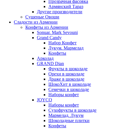
Прозрачная фасовка
Армянский Тараз
Другие производители
Сушеные Овощи
Сладости из Армении
Конфеты из Армении
Sonuar. Mark Sevouni
Grand Candy
Набор Конфет
Лукум. Мармелад
Конфеты
Арколад
GRAND Dian
Фрукты в шоколаде
Орехи в шоколаде
Драже в шоколаде
ШокоХит в шоколаде
Семечки в шоколаде
Наборы конфет
JOYCO
Наборы конфет
Сухофрукты в шоколаде
Мармелад. Лукум
Шоколадные плитки
Конфеты