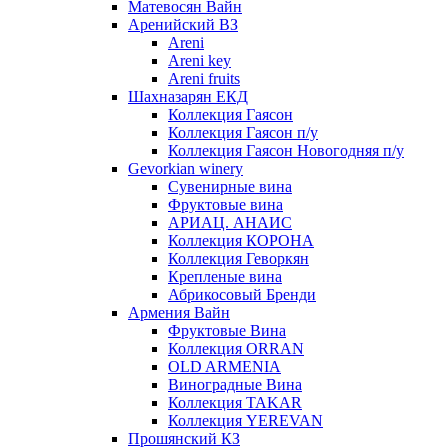
Матевосян Вайн
Аренийский ВЗ
Areni
Areni key
Areni fruits
Шахназарян ЕКД
Коллекция Гаясон
Коллекция Гаясон п/у
Коллекция Гаясон Новогодняя п/у
Gevorkian winery
Сувенирные вина
Фруктовые вина
АРИАЦ. АНАИС
Коллекция КОРОНА
Коллекция Геворкян
Крепленые вина
Абрикосовый Бренди
Армения Вайн
Фруктовые Вина
Коллекция ORRAN
OLD ARMENIA
Виноградные Вина
Коллекция TAKAR
Коллекция YEREVAN
Прошянский КЗ