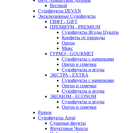
Вкус Араратской Долины
Весовой
Сухофрукты IJEVAN
Эксклюзивные Сухофрукты
ГИФТ - GIFT
ПРЕМИУМ - PREMIUM
Сухофрукты Ягоды Цукаты
Конфеты от природы
Орехи
Микс
ГУРМЭ - GOURMET
Сухофрукты с начинками
Орехи и семечки
Сухофрукты и ягоды
ЭКСТРА - EXTRA
Сухофрукты с начинками
Орехи и семечки
Сухофрукты и ягоды
ЭКОНОМ - ECONOM
Сухофрукты и ягоды
Орехи и семечки
Разное
Сухофрукты Aregi
Сушеные фрукты
Фруктовые Чипсы