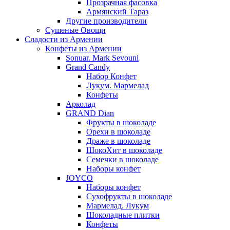
Прозрачная фасовка
Армянский Тараз
Другие производители
Сушеные Овощи
Сладости из Армении
Конфеты из Армении
Sonuar. Mark Sevouni
Grand Candy
Набор Конфет
Лукум. Мармелад
Конфеты
Арколад
GRAND Dian
Фрукты в шоколаде
Орехи в шоколаде
Драже в шоколаде
ШокоХит в шоколаде
Семечки в шоколаде
Наборы конфет
JOYCO
Наборы конфет
Сухофрукты в шоколаде
Мармелад. Лукум
Шоколадные плитки
Конфеты