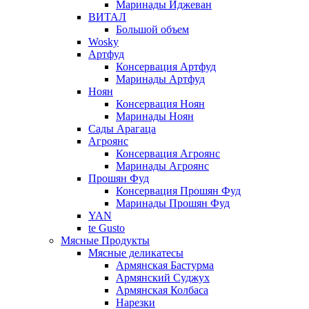
Маринады Иджеван
ВИТАЛ
Большой объем
Wosky
Артфуд
Консервация Артфуд
Маринады Артфуд
Ноян
Консервация Ноян
Маринады Ноян
Сады Арагаца
Агроянс
Консервация Агроянс
Маринады Агроянс
Прошян Фуд
Консервация Прошян Фуд
Маринады Прошян Фуд
YAN
te Gusto
Мясные Продукты
Мясные деликатесы
Армянская Бастурма
Армянский Суджух
Армянская Колбаса
Нарезки