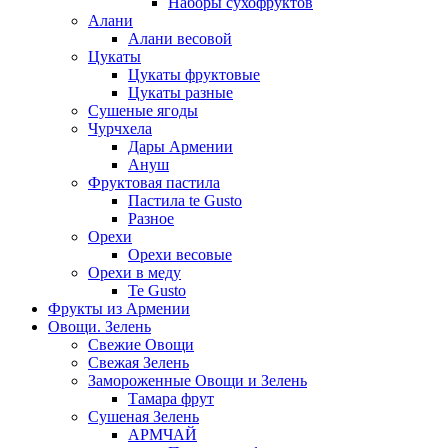
Наборы сухофруктов
Алани
Алани весовой
Цукаты
Цукаты фруктовые
Цукаты разные
Сушеные ягоды
Чурчхела
Дары Армении
Ануш
Фруктовая пастила
Пастила te Gusto
Разное
Орехи
Орехи весовые
Орехи в меду
Te Gusto
Фрукты из Армении
Овощи. Зелень
Свежие Овощи
Свежая Зелень
Замороженные Овощи и Зелень
Тамара фрут
Сушеная Зелень
АРМЧАЙ