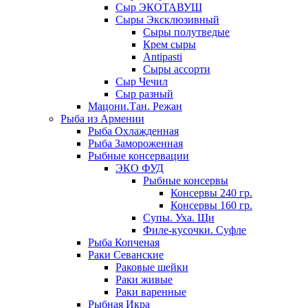
Сыр ЭКОТАВУШ
Сыры Эксклюзивный
Сыры полутведые
Крем сыры
Antipasti
Сыры ассорти
Сыр Чечил
Сыр разный
Мацони.Тан. Режан
Рыба из Армении
Рыба Охлажденная
Рыба Замороженная
Рыбные консервации
ЭКО ФУД
Рыбные консервы
Консервы 240 гр.
Консервы 160 гр.
Супы. Уха. Щи
Филе-кусочки. Суфле
Рыба Копченая
Раки Севанские
Раковые шейки
Раки живые
Раки варенные
Рыбная Икра