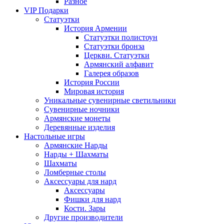
Разное
VIP Подарки
Статуэтки
История Армении
Статуэтки полистоун
Статуэтки бронза
Церкви. Статуэтки
Армянский алфавит
Галерея образов
История России
Мировая история
Уникальные сувенирные светильники
Сувенирные ночники
Армянские монеты
Деревянные изделия
Настольные игры
Армянские Нарды
Нарды + Шахматы
Шахматы
Ломберные столы
Аксессуары для нард
Аксессуары
Фишки для нард
Кости. Зары
Другие производители