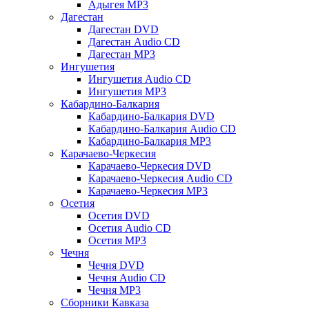
Адыгея MP3
Дагестан
Дагестан DVD
Дагестан Audio CD
Дагестан MP3
Ингушетия
Ингушетия Audio CD
Ингушетия MP3
Кабардино-Балкария
Кабардино-Балкария DVD
Кабардино-Балкария Audio CD
Кабардино-Балкария MP3
Карачаево-Черкесия
Карачаево-Черкесия DVD
Карачаево-Черкесия Audio CD
Карачаево-Черкесия MP3
Осетия
Осетия DVD
Осетия Audio CD
Осетия MP3
Чечня
Чечня DVD
Чечня Audio CD
Чечня MP3
Сборники Кавказа