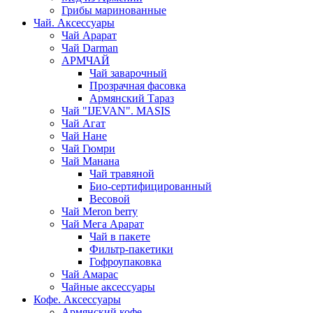
Грибы маринованные
Чай. Аксессуары
Чай Арарат
Чай Darman
АРМЧАЙ
Чай заварочный
Прозрачная фасовка
Армянский Тараз
Чай "IJEVAN". MASIS
Чай Агат
Чай Нане
Чай Гюмри
Чай Манана
Чай травяной
Био-сертифицированный
Весовой
Чай Meron berry
Чай Мега Арарат
Чай в пакете
Фильтр-пакетики
Гофроупаковка
Чай Амарас
Чайные аксессуары
Кофе. Аксессуары
Армянский кофе