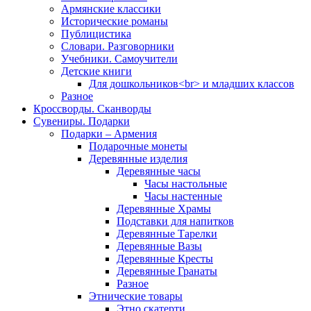
Армянские классики
Исторические романы
Публицистика
Словари. Разговорники
Учебники. Самоучители
Детские книги
Для дошкольников<br> и младших классов
Разное
Кроссворды. Сканворды
Сувениры. Подарки
Подарки – Армения
Подарочные монеты
Деревянные изделия
Деревянные часы
Часы настольные
Часы настенные
Деревянные Храмы
Подставки для напитков
Деревянные Тарелки
Деревянные Вазы
Деревянные Кресты
Деревянные Гранаты
Разное
Этнические товары
Этно скатерти