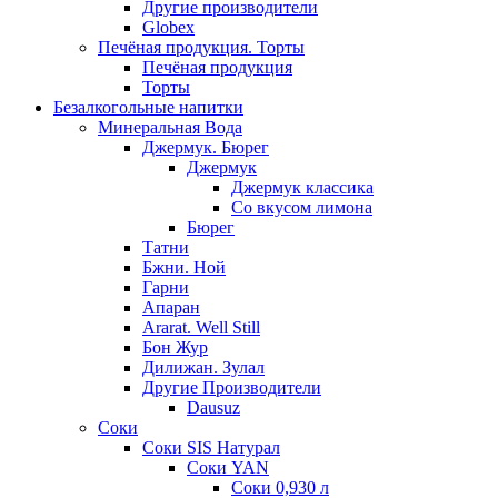
Другие производители
Globex
Печёная продукция. Торты
Печёная продукция
Торты
Безалкогольные напитки
Минеральная Вода
Джермук. Бюрег
Джермук
Джермук классика
Со вкусом лимона
Бюрег
Татни
Бжни. Ной
Гарни
Апаран
Ararat. Well Still
Бон Жур
Дилижан. Зулал
Другие Производители
Dausuz
Соки
Соки SIS Натурал
Соки YAN
Соки 0,930 л