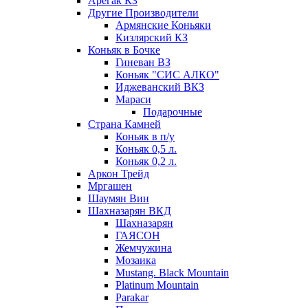
Арегак КЗ
Другие Производители
Армянские Коньяки
Кизлярский КЗ
Коньяк в Бочке
Гиневан ВЗ
Коньяк "СИС АЛКО"
Иджеванский ВКЗ
Мараси
Подарочные
Страна Камней
Коньяк в п/у
Коньяк 0,5 л.
Коньяк 0,2 л.
Аркон Трейд
Мргашен
Шаумян Вин
Шахназарян ВКД
Шахназарян
ГАЯСОН
Жемчужина
Мозаика
Mustang. Black Mountain
Platinum Mountain
Parakar