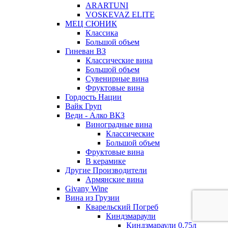
ARARTUNI
VOSKEVAZ ELITE
МЕЦ СЮНИК
Классика
Большой объем
Гиневан ВЗ
Классические вина
Большой объем
Сувенирные вина
Фруктовые вина
Гордость Нации
Вайк Груп
Веди - Алко ВКЗ
Виноградные вина
Классические
Большой объем
Фруктовые вина
В керамике
Другие Производители
Армянские вина
Givany Wine
Вина из Грузии
Кварельский Погреб
Киндзмараули
Киндзмараули 0,75л