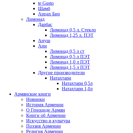
te Gusto
Шамб
Арцах Био
Лимонад
Дарбас
Лимонад 0,5 л. Стекло
Лимонад 1,25 л. ПЭТ
Ануш
Ани
Лимонад 0,5 л ст
Лимонад 0,5 л ПЭТ
Лимонад 1,0 л ПЭТ
Лимонад 1,5 л ПЭТ
Другие производители
Натахтари
Натахтари 0,5л
Натахтари 1,0л
Армянские книги
Новинки
История Армении
О Геноциде Армян
Книги об Армении
Иcкусство и культура
Поэзия Армении
Религия Армении