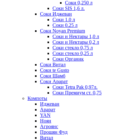
Соки 0,250 л
Соки SIS 1,6 л.
Соки Иджеван
Соки 1.0 л
Соки 0.25 л
Соки Noyan Premium
Соки и Нектары 1,0 л
Соки и Нектары 0,2 л
Соки стекло 0,75 л
Соки стекло 0,25 л
Соки Органик
Соки Витал
Соки te Gusto
Соки Шамб
Соки Арарат
Соки Tetra Pak 0,97л.
Соки Премиум ст. 0,75
Компоты
Иджеван
Арарат
YAN
Ноян
Агроянс
Прошян Фуд
Витал