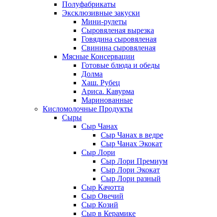
Полуфабрикаты
Эксклюзивные закуски
Мини-рулеты
Сыровяленая вырезка
Говядина сыровяленая
Свинина сыровяленая
Мясные Консервации
Готовые блюда и обеды
Долма
Хаш. Рубец
Ариса. Кавурма
Маринованные
Кисломолочные Продукты
Сыры
Сыр Чанах
Сыр Чанах в ведре
Сыр Чанах Экокат
Сыр Лори
Сыр Лори Премиум
Сыр Лори Экокат
Сыр Лори разный
Сыр Качотта
Сыр Овечий
Сыр Козий
Сыр в Керамике