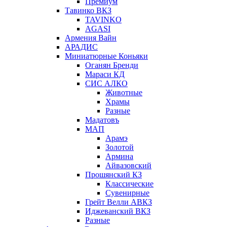
Премиум
Тавинко ВКЗ
TAVINKO
AGASI
Армения Вайн
АРАДИС
Миниатюрные Коньяки
Оганян Бренди
Мараси КД
СИС АЛКО
Животные
Храмы
Разные
Мадатовъ
МАП
Арамэ
Золотой
Армина
Айвазовский
Прошянский КЗ
Классические
Сувенирные
Грейт Велли АВКЗ
Иджеванский ВКЗ
Разные