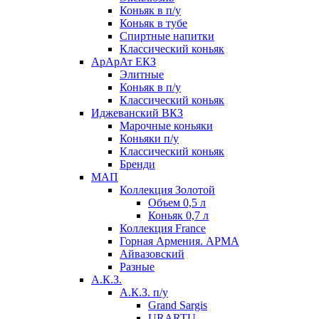
Коньяк в п/у
Коньяк в тубе
Спиртные напитки
Классический коньяк
АрАрАт ЕКЗ
Элитные
Коньяк в п/у
Классический коньяк
Иджеванский ВКЗ
Марочные коньяки
Коньяки п/у
Классический коньяк
Бренди
МАП
Коллекция Золотой
Объем 0,5 л
Коньяк 0,7 л
Коллекция France
Горная Армения. АРМА
Айвазовский
Разные
А.К.З.
А.К.З. п/у
Grand Sargis
URARTU