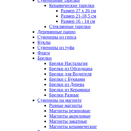
Сувенирные тарелки
Керамические тарелки
Размер 27 х 26 см
Размер 21-18,5 см
Размер 16 - 14 см
Стеклянные тарелки
Деревянные панно
Сувениры из гипса
Куклы
Сувениры из туфа
Флаги
Брелки
Брелки Настальгия
Брелки из Обсидиана
Брелки для Водителя
Брелки с Буквами
Брелки из Дерева
Брелки из Керамики
Брелки Разные
Сувениры на магните
Разные магниты
Магниты резиновые
Магниты акриловые
Магниты закатные
Магниты керамические