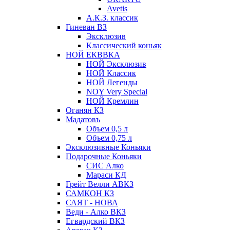
Avetis
А.К.З. классик
Гиневан ВЗ
Эксклюзив
Классический коньяк
НОЙ ЕКВВКА
НОЙ Эксклюзив
НОЙ Классик
НОЙ Легенды
NOY Very Speсial
НОЙ Кремлин
Оганян КЗ
Мадатовъ
Объем 0,5 л
Объем 0,75 л
Эксклюзивные Коньяки
Подарочные Коньяки
СИС Алко
Мараси КД
Грейт Велли АВКЗ
САМКОН КЗ
САЯТ - НОВА
Веди - Алко ВКЗ
Егвардский ВКЗ