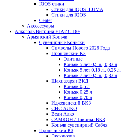
IQOS стики
Стики для IQOS ILUMA
Стики для IQOS
Сenter
Акссессуары
Алкоголь Витрина ЕГАИС 18+
Армянский Коньяк
Сувенирные Коньяки
Символы Нового 2026 Года
Прошянский КЗ
Элитные
Коньяк 5 лет 0,5 л., 0,33 л
Коньяк 5 лет 0,18 л., 0,25 л.
Коньяк 7 лет 0,5 л., 0,33 л
Шахназарян ВКД
Коньяк 0,5 л
Коньяк 0,25 л
Коньяк 0,70 л
Иджеванский ВКЗ
СИС АЛКО
Веди Алко
САМКОН / Тавинко ВКЗ
Коньяк сувенирный Сабля
Прошянский КЗ
Эксклюзив