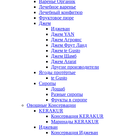
Варенье Органик
Лечебное варенье
Лечебный конфитюр
Фруктовое пюре
Джем
Иджеван
Джем YAN
Джем Агроянс
Джем Фрут Ланд
Джем te Gusto
Джем Шамб
Джем Ararat
Другие производители
Ягоды протёртые
te Gusto
Сиропы
Дошаб
Разные сиропы
Фрукты в сиропе
Овощные Консервации
KERAKUR
Консервация KERAKUR
Маринады KERAKUR
Иджеван
Консервация Иджеван