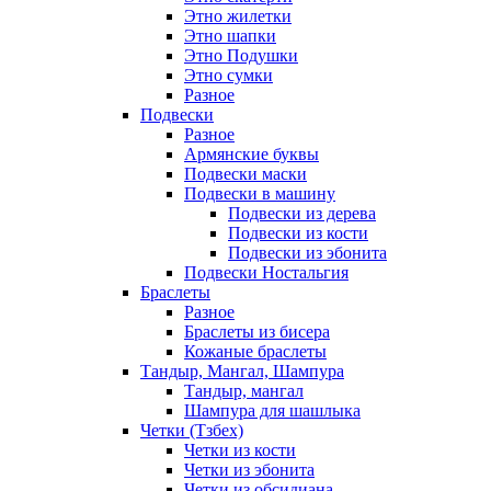
Этно жилетки
Этно шапки
Этно Подушки
Этно сумки
Разное
Подвески
Разное
Армянские буквы
Подвески маски
Подвески в машину
Подвески из дерева
Подвески из кости
Подвески из эбонита
Подвески Ностальгия
Браслеты
Разное
Браслеты из бисера
Кожаные браслеты
Тандыр, Мангал, Шампура
Тандыр, мангал
Шампура для шашлыка
Четки (Тзбех)
Четки из кости
Четки из эбонита
Четки из обсидиана