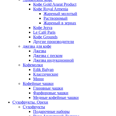
Кофе Gold Ararat Product
Кофе Royal Armenia
Жареный молотый
Растворимый
Жареный в зернах
Кофе Jezva
Le Café Paris
Кофе Grounds
Другие производители
джезва для кофе
Джезва
Джезва с песком
Джезва индукционной
Кофемолки
Edik Balyan
Классичиские
Мини
Кофейные чашки
Глиняные чашки
Фарфоровые чашки
Медные кофейные чашки
Сухофрукты. Орехи
Сухофрукты
Подарочные наборы