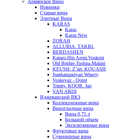
Армянское Вино
Новинки
Старые вина
Элитные Вина
KARAS
Karas
Karas New
ZORAH
ALLURIA. TAKRI.
BERDASHEN
Kataro.Hin Areni.Voskeni
Old Bridge.Tushpa.Malani
KEUSH. Z’art. KOUASH
Jraghatspanyan Winery
Voskevaz - Qotot
Trinity. KOOR. Jan
VAN ARDI
Иджеванский ВКЗ
Коллекционные вина
Виноградные вина
Вина 0,75 л
Большой объем
Эксклюзивные вина
Фруктовые вина
Cувенирные вина