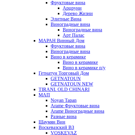
Фруктовые вина
Арцруни
Дерево Жизни
Элитные Вина
Виноградные вина
Виноградные вина
Арт Палас
МАРАН Винный Дом
Фруктовые вина
Виноградные вина
Вино в керамике
Вино в керамике
Вино в керамике п/у
Гетнатун Торговый Дом
GETNATOUN
GETNATOUN NEW
TIRANI. OLD CHINARI
МАП
Noyan Tapan
Arame Фруктовые вина
Arame Виноградные вина
Разные вина
Шаумян Вин
Воскевазский ВЗ
VOSKEVAZ