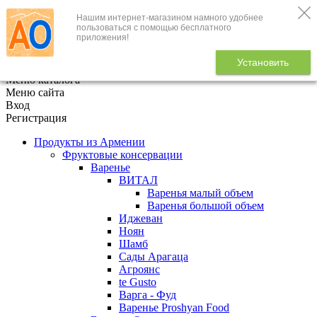
Нашим интернет-магазином намного удобнее
+7 (495) 646-888-1
пользоваться с помощью бесплатного
приложения!
В корзине
0
товаров
Установить
x
Меню каталога
Меню сайта
Вход
Регистрация
Продукты из Армении
Фруктовые консервации
Варенье
ВИТАЛ
Варенья малый объем
Варенья большой объем
Иджеван
Ноян
Шамб
Сады Арагаца
Агроянс
te Gusto
Варга - Фуд
Варенье Proshyan Food