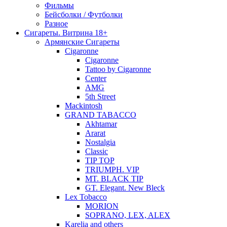
Фильмы
Бейсболки / Футболки
Разное
Сигареты. Витрина 18+
Армянские Сигареты
Cigaronne
Cigaronne
Tattoo by Cigaronne
Center
AMG
5th Street
Mackintosh
GRAND TABACCO
Akhtamar
Ararat
Nostalgia
Classic
TIP TOP
TRIUMPH. VIP
MT. BLACK TIP
GT. Elegant. New Bleck
Lex Tobacco
MORION
SOPRANO, LEX, ALEX
Karelia and others