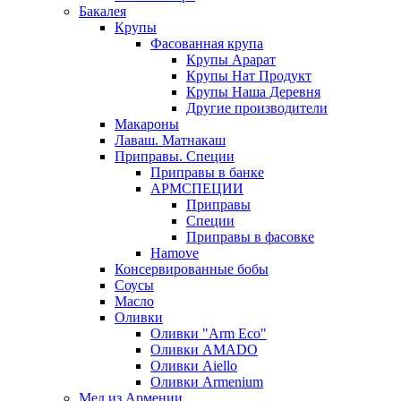
Бакалея
Крупы
Фасованная крупа
Крупы Арарат
Крупы Нат Продукт
Крупы Наша Деревня
Другие производители
Макароны
Лаваш. Матнакаш
Приправы. Специи
Приправы в банке
АРМСПЕЦИИ
Приправы
Специи
Приправы в фасовке
Hamove
Консервированные бобы
Соусы
Масло
Оливки
Оливки "Arm Eco"
Оливки AMADO
Оливки Aiello
Оливки Armenium
Мед из Армении