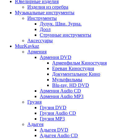
Ювелирные изделия
Изделия из серебра
Музыкальные инструменты
Инструменты
Дудук. Шви. Зурна.
Доол
Струнные инструменты
Аксессуары
MuzKavkaz
Армения
Армения DVD
Арменфильм Киностудия
Ереван Киностудия
Документальное Кино
Мультфильмы
Blu-ray. HD DVD
Армения Audio CD
Армения Audio MP3
Грузия
Грузия DVD
Грузия Audio CD
Грузия MP3
Адыгея
Адыгея DVD
Адыгея Audio CD