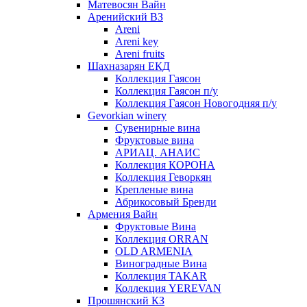
Матевосян Вайн
Аренийский ВЗ
Areni
Areni key
Areni fruits
Шахназарян ЕКД
Коллекция Гаясон
Коллекция Гаясон п/у
Коллекция Гаясон Новогодняя п/у
Gevorkian winery
Сувенирные вина
Фруктовые вина
АРИАЦ. АНАИС
Коллекция КОРОНА
Коллекция Геворкян
Крепленые вина
Абрикосовый Бренди
Армения Вайн
Фруктовые Вина
Коллекция ORRAN
OLD ARMENIA
Виноградные Вина
Коллекция TAKAR
Коллекция YEREVAN
Прошянский КЗ