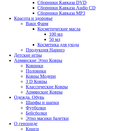
Сборники Кавказа DVD
Сборники Кавказа Audio CD
Сборники Кавказа MP3
Красота и здоровье
Ваки Фарм
Косметические масла
100 мл
50 мл
Косметика для ухода
Продукция Наринэ
Детские игры
Армянские Этно Ковры
Коврики
Половики
Ковры Модерн
3 D Ковры
Классические Ковры
Армянские Ковры
Одежда. Обувь
Шарфы и шапки
Футболки
Бейсболки
Этно масики балетки
О геноциде
Книги