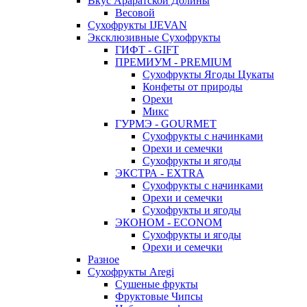
Вкус Араратской Долины
Весовой
Сухофрукты IJEVAN
Эксклюзивные Сухофрукты
ГИФТ - GIFT
ПРЕМИУМ - PREMIUM
Сухофрукты Ягоды Цукаты
Конфеты от природы
Орехи
Микс
ГУРМЭ - GOURMET
Сухофрукты с начинками
Орехи и семечки
Сухофрукты и ягоды
ЭКСТРА - EXTRA
Сухофрукты с начинками
Орехи и семечки
Сухофрукты и ягоды
ЭКОНОМ - ECONOM
Сухофрукты и ягоды
Орехи и семечки
Разное
Сухофрукты Aregi
Сушеные фрукты
Фруктовые Чипсы