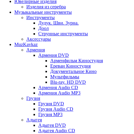
Ювелирные изделия
Изделия из серебра
Музыкальные инструменты
Инструменты
Дудук. Шви. Зурна.
Доол
Струнные инструменты
Аксессуары
MuzKavkaz
Армения
Армения DVD
Арменфильм Киностудия
Ереван Киностудия
Документальное Кино
Мультфильмы
Blu-ray. HD DVD
Армения Audio CD
Армения Audio MP3
Грузия
Грузия DVD
Грузия Audio CD
Грузия MP3
Адыгея
Адыгея DVD
Адыгея Audio CD