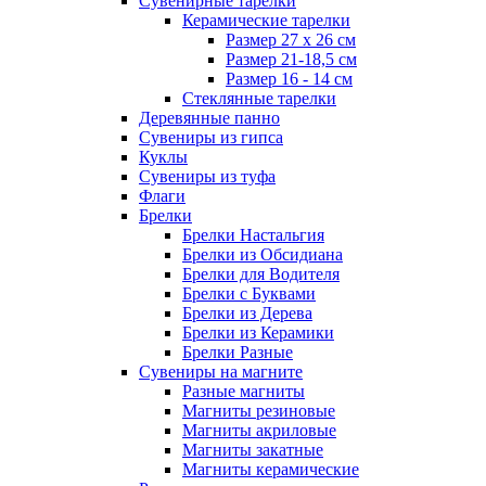
Сувенирные тарелки
Керамические тарелки
Размер 27 х 26 см
Размер 21-18,5 см
Размер 16 - 14 см
Стеклянные тарелки
Деревянные панно
Сувениры из гипса
Куклы
Сувениры из туфа
Флаги
Брелки
Брелки Настальгия
Брелки из Обсидиана
Брелки для Водителя
Брелки с Буквами
Брелки из Дерева
Брелки из Керамики
Брелки Разные
Сувениры на магните
Разные магниты
Магниты резиновые
Магниты акриловые
Магниты закатные
Магниты керамические