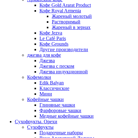
Кофе Gold Ararat Product
Кофе Royal Armenia
Жареный молотый
Растворимый
Жареный в зернах
Кофе Jezva
Le Café Paris
Кофе Grounds
Другие производители
джезва для кофе
Джезва
Джезва с песком
Джезва индукционной
Кофемолки
Edik Balyan
Классичиские
Мини
Кофейные чашки
Глиняные чашки
Фарфоровые чашки
Медные кофейные чашки
Сухофрукты. Орехи
Сухофрукты
Подарочные наборы