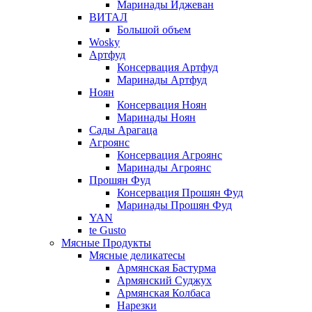
Маринады Иджеван
ВИТАЛ
Большой объем
Wosky
Артфуд
Консервация Артфуд
Маринады Артфуд
Ноян
Консервация Ноян
Маринады Ноян
Сады Арагаца
Агроянс
Консервация Агроянс
Маринады Агроянс
Прошян Фуд
Консервация Прошян Фуд
Маринады Прошян Фуд
YAN
te Gusto
Мясные Продукты
Мясные деликатесы
Армянская Бастурма
Армянский Суджух
Армянская Колбаса
Нарезки