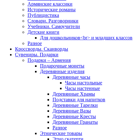
Армянские классики
Исторические романы
Публицистика
Словари. Разговорники
Учебники. Самоучители
Детские книги
Для дошкольников<br> и младших классов
Разное
Кроссворды. Сканворды
Сувениры. Подарки
Подарки – Армения
Подарочные монеты
Деревянные изделия
Деревянные часы
Часы настольные
Часы настенные
Деревянные Храмы
Подставки для напитков
Деревянные Тарелки
Деревянные Вазы
Деревянные Кресты
Деревянные Гранаты
Разное
Этнические товары
Этно скатерти