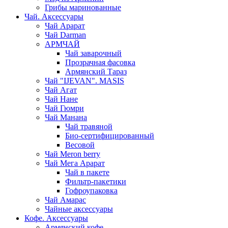
Грибы маринованные
Чай. Аксессуары
Чай Арарат
Чай Darman
АРМЧАЙ
Чай заварочный
Прозрачная фасовка
Армянский Тараз
Чай "IJEVAN". MASIS
Чай Агат
Чай Нане
Чай Гюмри
Чай Манана
Чай травяной
Био-сертифицированный
Весовой
Чай Meron berry
Чай Мега Арарат
Чай в пакете
Фильтр-пакетики
Гофроупаковка
Чай Амарас
Чайные аксессуары
Кофе. Аксессуары
Армянский кофе