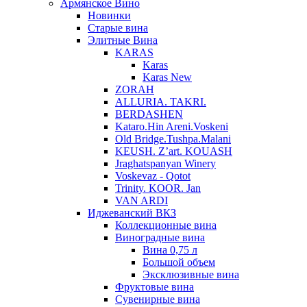
Армянское Вино
Новинки
Старые вина
Элитные Вина
KARAS
Karas
Karas New
ZORAH
ALLURIA. TAKRI.
BERDASHEN
Kataro.Hin Areni.Voskeni
Old Bridge.Tushpa.Malani
KEUSH. Z’art. KOUASH
Jraghatspanyan Winery
Voskevaz - Qotot
Trinity. KOOR. Jan
VAN ARDI
Иджеванский ВКЗ
Коллекционные вина
Виноградные вина
Вина 0,75 л
Большой объем
Эксклюзивные вина
Фруктовые вина
Cувенирные вина