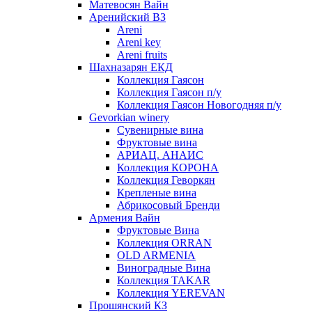
Матевосян Вайн
Аренийский ВЗ
Areni
Areni key
Areni fruits
Шахназарян ЕКД
Коллекция Гаясон
Коллекция Гаясон п/у
Коллекция Гаясон Новогодняя п/у
Gevorkian winery
Сувенирные вина
Фруктовые вина
АРИАЦ. АНАИС
Коллекция КОРОНА
Коллекция Геворкян
Крепленые вина
Абрикосовый Бренди
Армения Вайн
Фруктовые Вина
Коллекция ORRAN
OLD ARMENIA
Виноградные Вина
Коллекция TAKAR
Коллекция YEREVAN
Прошянский КЗ