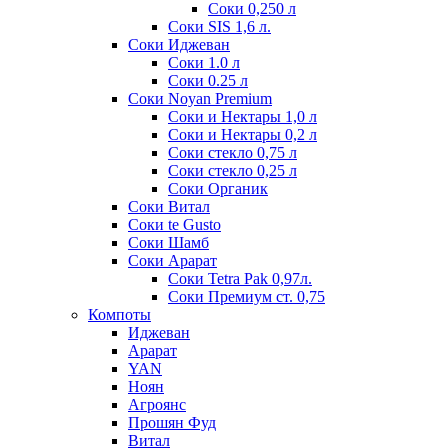
Соки 0,250 л
Соки SIS 1,6 л.
Соки Иджеван
Соки 1.0 л
Соки 0.25 л
Соки Noyan Premium
Соки и Нектары 1,0 л
Соки и Нектары 0,2 л
Соки стекло 0,75 л
Соки стекло 0,25 л
Соки Органик
Соки Витал
Соки te Gusto
Соки Шамб
Соки Арарат
Соки Tetra Pak 0,97л.
Соки Премиум ст. 0,75
Компоты
Иджеван
Арарат
YAN
Ноян
Агроянс
Прошян Фуд
Витал