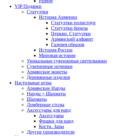
Разное
VIP Подарки
Статуэтки
История Армении
Статуэтки полистоун
Статуэтки бронза
Церкви. Статуэтки
Армянский алфавит
Галерея образов
История России
Мировая история
Уникальные сувенирные светильники
Сувенирные ночники
Армянские монеты
Деревянные изделия
Настольные игры
Армянские Нарды
Нарды + Шахматы
Шахматы
Ломберные столы
Аксессуары для нард
Аксессуары
Фишки для нард
Кости. Зары
Другие производители