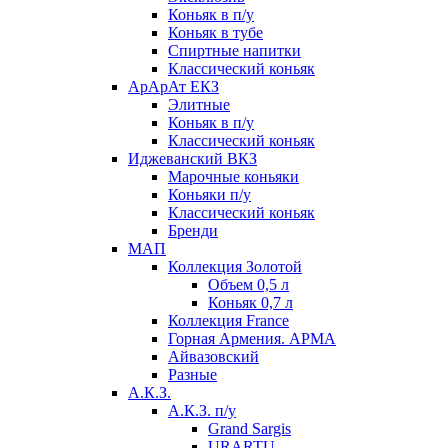
Коньяк в п/у
Коньяк в тубе
Спиртные напитки
Классический коньяк
АрАрАт ЕКЗ
Элитные
Коньяк в п/у
Классический коньяк
Иджеванский ВКЗ
Марочные коньяки
Коньяки п/у
Классический коньяк
Бренди
МАП
Коллекция Золотой
Объем 0,5 л
Коньяк 0,7 л
Коллекция France
Горная Армения. АРМА
Айвазовский
Разные
А.К.З.
А.К.З. п/у
Grand Sargis
URARTU