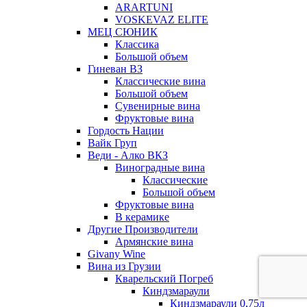
ARARTUNI
VOSKEVAZ ELITE
МЕЦ СЮНИК
Классика
Большой объем
Гиневан ВЗ
Классические вина
Большой объем
Сувенирные вина
Фруктовые вина
Гордость Нации
Вайк Груп
Веди - Алко ВКЗ
Виноградные вина
Классические
Большой объем
Фруктовые вина
В керамике
Другие Производители
Армянские вина
Givany Wine
Вина из Грузии
Кварельский Погреб
Киндзмараули
Киндзмараули 0,75л