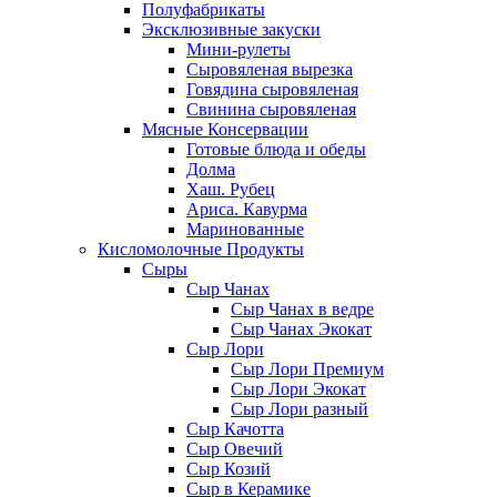
Полуфабрикаты
Эксклюзивные закуски
Мини-рулеты
Сыровяленая вырезка
Говядина сыровяленая
Свинина сыровяленая
Мясные Консервации
Готовые блюда и обеды
Долма
Хаш. Рубец
Ариса. Кавурма
Маринованные
Кисломолочные Продукты
Сыры
Сыр Чанах
Сыр Чанах в ведре
Сыр Чанах Экокат
Сыр Лори
Сыр Лори Премиум
Сыр Лори Экокат
Сыр Лори разный
Сыр Качотта
Сыр Овечий
Сыр Козий
Сыр в Керамике