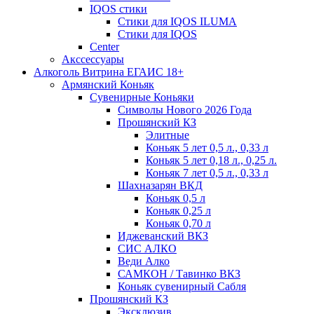
IQOS стики
Стики для IQOS ILUMA
Стики для IQOS
Сenter
Акссессуары
Алкоголь Витрина ЕГАИС 18+
Армянский Коньяк
Сувенирные Коньяки
Символы Нового 2026 Года
Прошянский КЗ
Элитные
Коньяк 5 лет 0,5 л., 0,33 л
Коньяк 5 лет 0,18 л., 0,25 л.
Коньяк 7 лет 0,5 л., 0,33 л
Шахназарян ВКД
Коньяк 0,5 л
Коньяк 0,25 л
Коньяк 0,70 л
Иджеванский ВКЗ
СИС АЛКО
Веди Алко
САМКОН / Тавинко ВКЗ
Коньяк сувенирный Сабля
Прошянский КЗ
Эксклюзив