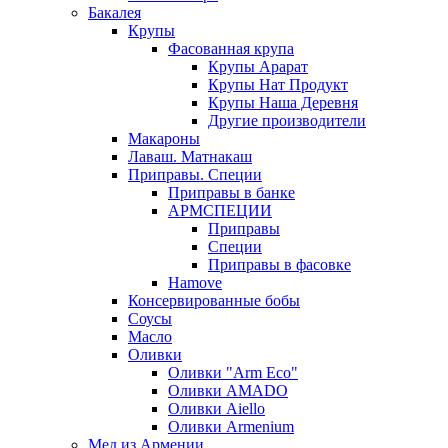
Бакалея
Крупы
Фасованная крупа
Крупы Арарат
Крупы Нат Продукт
Крупы Наша Деревня
Другие производители
Макароны
Лаваш. Матнакаш
Приправы. Специи
Приправы в банке
АРМСПЕЦИИ
Приправы
Специи
Приправы в фасовке
Hamove
Консервированные бобы
Соусы
Масло
Оливки
Оливки "Arm Eco"
Оливки AMADO
Оливки Aiello
Оливки Armenium
Мед из Армении