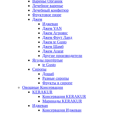
Варенье Органик
Лечебное варенье
Лечебный конфитюр
Фруктовое пюре
Джем
Иджеван
Джем YAN
Джем Агроянс
Джем Фрут Ланд
Джем te Gusto
Джем Шамб
Джем Ararat
Другие производители
Ягоды протёртые
te Gusto
Сиропы
Дошаб
Разные сиропы
Фрукты в сиропе
Овощные Консервации
KERAKUR
Консервация KERAKUR
Маринады KERAKUR
Иджеван
Консервация Иджеван