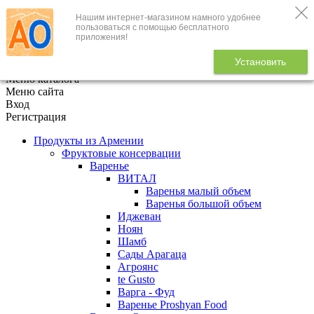
Нашим интернет-магазином намного удобнее
+7 (495) 646-888-1
пользоваться с помощью бесплатного
приложения!
В корзине
0
товаров
Установить
x
Меню каталога
Меню сайта
Вход
Регистрация
Продукты из Армении
Фруктовые консервации
Варенье
ВИТАЛ
Варенья малый объем
Варенья большой объем
Иджеван
Ноян
Шамб
Сады Арагаца
Агроянс
te Gusto
Варга - Фуд
Варенье Proshyan Food