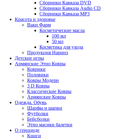
Сборники Кавказа DVD
Сборники Кавказа Audio CD
Сборники Кавказа MP3
Красота и здоровье
Ваки Фарм
Косметические масла
100 мл
50 мл
Косметика для ухода
Продукция Наринэ
Детские игры
Армянские Этно Ковры
Коврики
Половики
Ковры Модерн
3 D Ковры
Классические Ковры
Армянские Ковры
Одежда. Обувь
Шарфы и шапки
Футболки
Бейсболки
Этно масики балетки
О геноциде
Книги