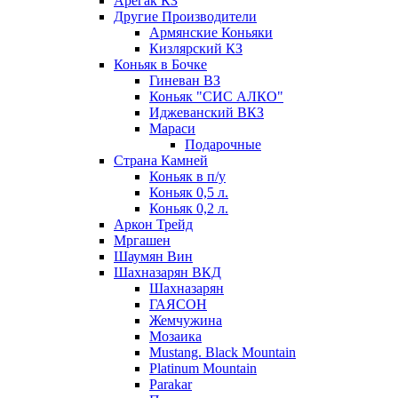
Арегак КЗ
Другие Производители
Армянские Коньяки
Кизлярский КЗ
Коньяк в Бочке
Гиневан ВЗ
Коньяк "СИС АЛКО"
Иджеванский ВКЗ
Мараси
Подарочные
Страна Камней
Коньяк в п/у
Коньяк 0,5 л.
Коньяк 0,2 л.
Аркон Трейд
Мргашен
Шаумян Вин
Шахназарян ВКД
Шахназарян
ГАЯСОН
Жемчужина
Мозаика
Mustang. Black Mountain
Platinum Mountain
Parakar