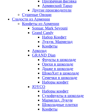
Прозрачная фасовка
Армянский Тараз
Другие производители
Сушеные Овощи
Сладости из Армении
Конфеты из Армении
Sonuar. Mark Sevouni
Grand Candy
Набор Конфет
Лукум. Мармелад
Конфеты
Арколад
GRAND Dian
Фрукты в шоколаде
Орехи в шоколаде
Драже в шоколаде
ШокоХит в шоколаде
Семечки в шоколаде
Наборы конфет
JOYCO
Наборы конфет
Сухофрукты в шоколаде
Мармелад. Лукум
Шоколадные плитки
Конфеты