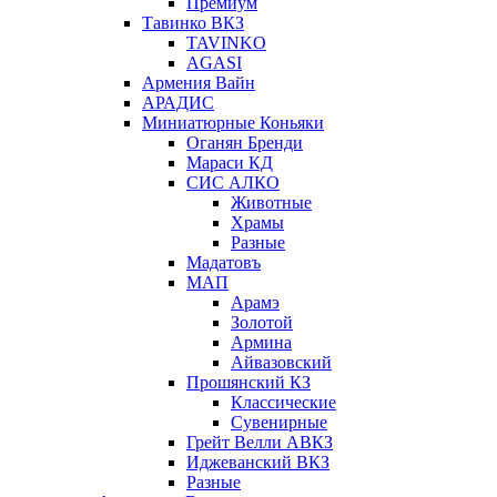
Премиум
Тавинко ВКЗ
TAVINKO
AGASI
Армения Вайн
АРАДИС
Миниатюрные Коньяки
Оганян Бренди
Мараси КД
СИС АЛКО
Животные
Храмы
Разные
Мадатовъ
МАП
Арамэ
Золотой
Армина
Айвазовский
Прошянский КЗ
Классические
Сувенирные
Грейт Велли АВКЗ
Иджеванский ВКЗ
Разные