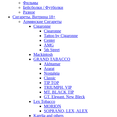
Фильмы
Бейсболки / Футболки
Разное
Сигареты. Витрина 18+
Армянские Сигареты
Cigaronne
Cigaronne
Tattoo by Cigaronne
Center
AMG
5th Street
Mackintosh
GRAND TABACCO
Akhtamar
Ararat
Nostalgia
Classic
TIP TOP
TRIUMPH. VIP
MT. BLACK TIP
GT. Elegant. New Bleck
Lex Tobacco
MORION
SOPRANO, LEX, ALEX
Karelia and others