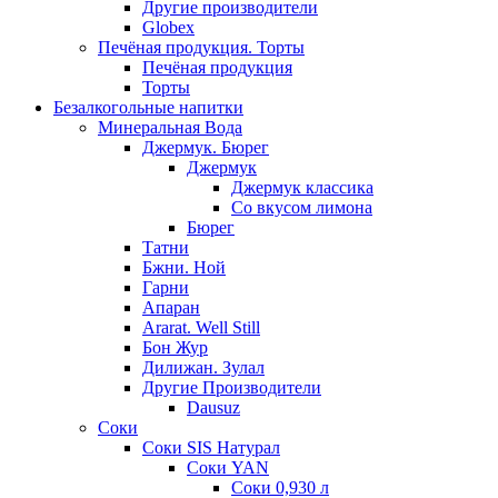
Другие производители
Globex
Печёная продукция. Торты
Печёная продукция
Торты
Безалкогольные напитки
Минеральная Вода
Джермук. Бюрег
Джермук
Джермук классика
Со вкусом лимона
Бюрег
Татни
Бжни. Ной
Гарни
Апаран
Ararat. Well Still
Бон Жур
Дилижан. Зулал
Другие Производители
Dausuz
Соки
Соки SIS Натурал
Соки YAN
Соки 0,930 л