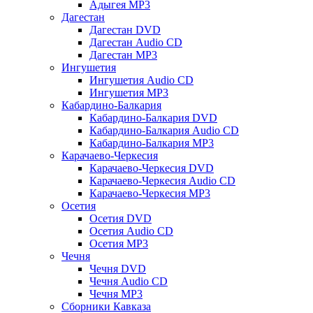
Адыгея MP3
Дагестан
Дагестан DVD
Дагестан Audio CD
Дагестан MP3
Ингушетия
Ингушетия Audio CD
Ингушетия MP3
Кабардино-Балкария
Кабардино-Балкария DVD
Кабардино-Балкария Audio CD
Кабардино-Балкария MP3
Карачаево-Черкесия
Карачаево-Черкесия DVD
Карачаево-Черкесия Audio CD
Карачаево-Черкесия MP3
Осетия
Осетия DVD
Осетия Audio CD
Осетия MP3
Чечня
Чечня DVD
Чечня Audio CD
Чечня MP3
Сборники Кавказа