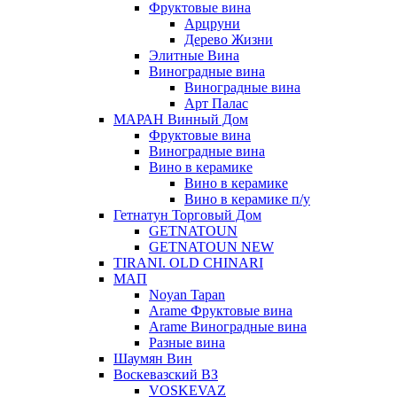
Фруктовые вина
Арцруни
Дерево Жизни
Элитные Вина
Виноградные вина
Виноградные вина
Арт Палас
МАРАН Винный Дом
Фруктовые вина
Виноградные вина
Вино в керамике
Вино в керамике
Вино в керамике п/у
Гетнатун Торговый Дом
GETNATOUN
GETNATOUN NEW
TIRANI. OLD CHINARI
МАП
Noyan Tapan
Arame Фруктовые вина
Arame Виноградные вина
Разные вина
Шаумян Вин
Воскевазский ВЗ
VOSKEVAZ