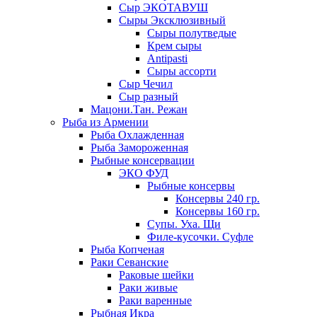
Сыр ЭКОТАВУШ
Сыры Эксклюзивный
Сыры полутведые
Крем сыры
Antipasti
Сыры ассорти
Сыр Чечил
Сыр разный
Мацони.Тан. Режан
Рыба из Армении
Рыба Охлажденная
Рыба Замороженная
Рыбные консервации
ЭКО ФУД
Рыбные консервы
Консервы 240 гр.
Консервы 160 гр.
Супы. Уха. Щи
Филе-кусочки. Суфле
Рыба Копченая
Раки Севанские
Раковые шейки
Раки живые
Раки варенные
Рыбная Икра