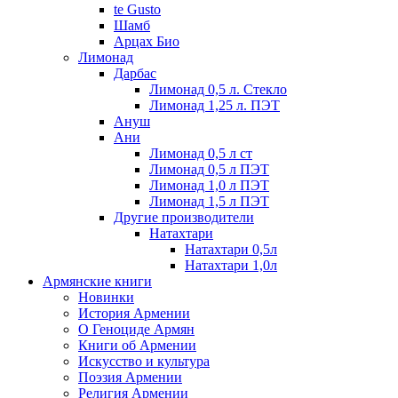
te Gusto
Шамб
Арцах Био
Лимонад
Дарбас
Лимонад 0,5 л. Стекло
Лимонад 1,25 л. ПЭТ
Ануш
Ани
Лимонад 0,5 л ст
Лимонад 0,5 л ПЭТ
Лимонад 1,0 л ПЭТ
Лимонад 1,5 л ПЭТ
Другие производители
Натахтари
Натахтари 0,5л
Натахтари 1,0л
Армянские книги
Новинки
История Армении
О Геноциде Армян
Книги об Армении
Иcкусство и культура
Поэзия Армении
Религия Армении