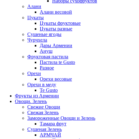
Наборы сухофруктов
Алани
Алани весовой
Цукаты
Цукаты фруктовые
Цукаты разные
Сушеные ягоды
Чурчхела
Дары Армении
Ануш
Фруктовая пастила
Пастила te Gusto
Разное
Орехи
Орехи весовые
Орехи в меду
Te Gusto
Фрукты из Армении
Овощи. Зелень
Свежие Овощи
Свежая Зелень
Замороженные Овощи и Зелень
Тамара фрут
Сушеная Зелень
АРМЧАЙ