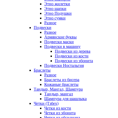
Этно жилетки
Этно шапки
Этно Подушки
Этно сумки
Разное
Подвески
Разное
Армянские буквы
Подвески маски
Подвески в машину
Подвески из дерева
Подвески из кости
Подвески из эбонита
Подвески Ностальгия
Браслеты
Разное
Браслеты из бисера
Кожаные браслеты
Тандыр, Мангал, Шампура
Тандыр, мангал
Шампура для шашлыка
Четки (Тзбех)
Четки из кости
Четки из эбонита
Четки из обсидиана