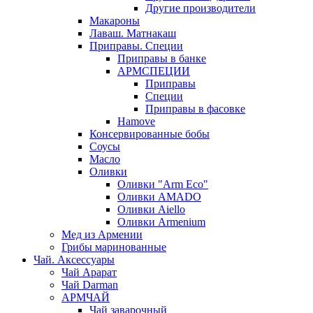
Другие производители
Макароны
Лаваш. Матнакаш
Приправы. Специи
Приправы в банке
АРМСПЕЦИИ
Приправы
Специи
Приправы в фасовке
Hamove
Консервированные бобы
Соусы
Масло
Оливки
Оливки "Arm Eco"
Оливки AMADO
Оливки Aiello
Оливки Armenium
Мед из Армении
Грибы маринованные
Чай. Аксессуары
Чай Арарат
Чай Darman
АРМЧАЙ
Чай заварочный