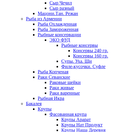
Сыр Чечил
Сыр разный
Мацони.Тан. Режан
Рыба из Армении
Рыба Охлажденная
Рыба Замороженная
Рыбные консервации
ЭКО ФУД
Рыбные консервы
Консервы 240 гр.
Консервы 160 гр.
Супы. Уха. Щи
Филе-кусочки. Суфле
Рыба Копченая
Раки Севанские
Раковые шейки
Раки живые
Раки варенные
Рыбная Икра
Бакалея
Крупы
Фасованная крупа
Крупы Арарат
Крупы Нат Продукт
Крупы Наша Деревня