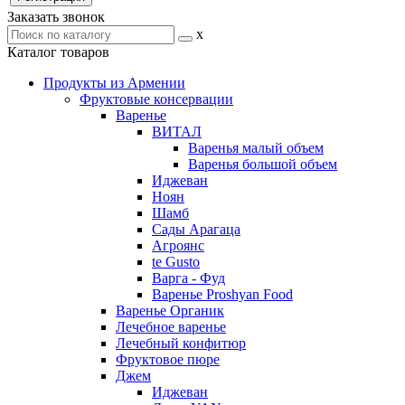
Заказать звонок
x
Каталог товаров
Продукты из Армении
Фруктовые консервации
Варенье
ВИТАЛ
Варенья малый объем
Варенья большой объем
Иджеван
Ноян
Шамб
Сады Арагаца
Агроянс
te Gusto
Варга - Фуд
Варенье Proshyan Food
Варенье Органик
Лечебное варенье
Лечебный конфитюр
Фруктовое пюре
Джем
Иджеван