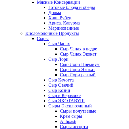
Мясные Консервации
Готовые блюда и обеды
Долма
Хаш. Рубец
Ариса. Кавурма
Маринованные
Кисломолочные Продукты
Сыры
Сыр Чанах
Сыр Чанах в ведре
Сыр Чанах Экокат
Сыр Лори
Сыр Лори Премиум
Сыр Лори Экокат
Сыр Лори разный
Сыр Качотта
Сыр Овечий
Сыр Козий
Сыр в Керамике
Сыр ЭКОТАВУШ
Сыры Эксклюзивный
Сыры полутведые
Крем сыры
Antipasti
Сыры ассорти