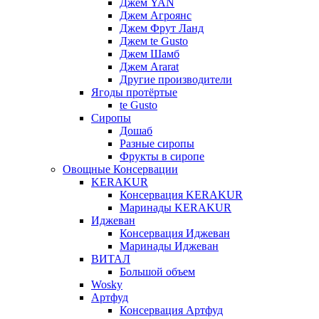
Джем YAN
Джем Агроянс
Джем Фрут Ланд
Джем te Gusto
Джем Шамб
Джем Ararat
Другие производители
Ягоды протёртые
te Gusto
Сиропы
Дошаб
Разные сиропы
Фрукты в сиропе
Овощные Консервации
KERAKUR
Консервация KERAKUR
Маринады KERAKUR
Иджеван
Консервация Иджеван
Маринады Иджеван
ВИТАЛ
Большой объем
Wosky
Артфуд
Консервация Артфуд