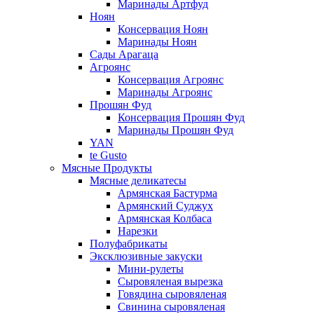
Маринады Артфуд
Ноян
Консервация Ноян
Маринады Ноян
Сады Арагаца
Агроянс
Консервация Агроянс
Маринады Агроянс
Прошян Фуд
Консервация Прошян Фуд
Маринады Прошян Фуд
YAN
te Gusto
Мясные Продукты
Мясные деликатесы
Армянская Бастурма
Армянский Суджух
Армянская Колбаса
Нарезки
Полуфабрикаты
Эксклюзивные закуски
Мини-рулеты
Сыровяленая вырезка
Говядина сыровяленая
Свинина сыровяленая