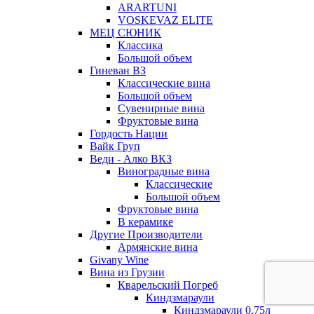
ARARTUNI
VOSKEVAZ ELITE
МЕЦ СЮНИК
Классика
Большой объем
Гиневан ВЗ
Классические вина
Большой объем
Сувенирные вина
Фруктовые вина
Гордость Нации
Вайк Груп
Веди - Алко ВКЗ
Виноградные вина
Классические
Большой объем
Фруктовые вина
В керамике
Другие Производители
Армянские вина
Givany Wine
Вина из Грузии
Кварельский Погреб
Киндзмараули
Киндзмараули 0,75л