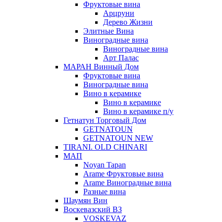
Фруктовые вина
Арцруни
Дерево Жизни
Элитные Вина
Виноградные вина
Виноградные вина
Арт Палас
МАРАН Винный Дом
Фруктовые вина
Виноградные вина
Вино в керамике
Вино в керамике
Вино в керамике п/у
Гетнатун Торговый Дом
GETNATOUN
GETNATOUN NEW
TIRANI. OLD CHINARI
МАП
Noyan Tapan
Arame Фруктовые вина
Arame Виноградные вина
Разные вина
Шаумян Вин
Воскевазский ВЗ
VOSKEVAZ