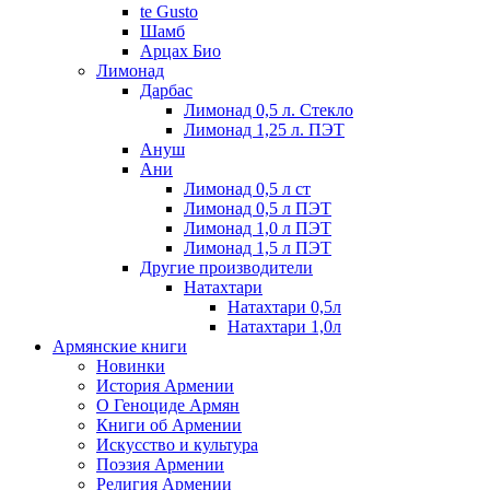
te Gusto
Шамб
Арцах Био
Лимонад
Дарбас
Лимонад 0,5 л. Стекло
Лимонад 1,25 л. ПЭТ
Ануш
Ани
Лимонад 0,5 л ст
Лимонад 0,5 л ПЭТ
Лимонад 1,0 л ПЭТ
Лимонад 1,5 л ПЭТ
Другие производители
Натахтари
Натахтари 0,5л
Натахтари 1,0л
Армянские книги
Новинки
История Армении
О Геноциде Армян
Книги об Армении
Иcкусство и культура
Поэзия Армении
Религия Армении