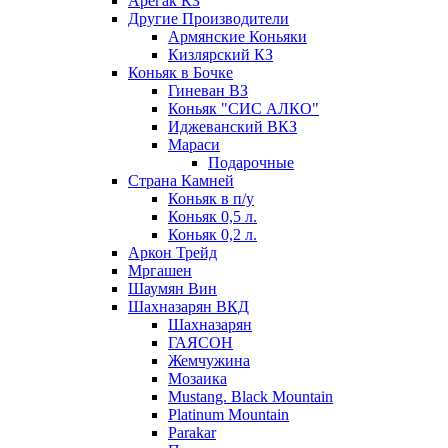
Арегак КЗ
Другие Производители
Армянские Коньяки
Кизлярский КЗ
Коньяк в Бочке
Гиневан ВЗ
Коньяк "СИС АЛКО"
Иджеванский ВКЗ
Мараси
Подарочные
Страна Камней
Коньяк в п/у
Коньяк 0,5 л.
Коньяк 0,2 л.
Аркон Трейд
Мргашен
Шаумян Вин
Шахназарян ВКД
Шахназарян
ГАЯСОН
Жемчужина
Мозаика
Mustang. Black Mountain
Platinum Mountain
Parakar