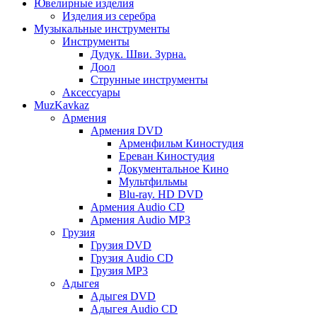
Ювелирные изделия
Изделия из серебра
Музыкальные инструменты
Инструменты
Дудук. Шви. Зурна.
Доол
Струнные инструменты
Аксессуары
MuzKavkaz
Армения
Армения DVD
Арменфильм Киностудия
Ереван Киностудия
Документальное Кино
Мультфильмы
Blu-ray. HD DVD
Армения Audio CD
Армения Audio MP3
Грузия
Грузия DVD
Грузия Audio CD
Грузия MP3
Адыгея
Адыгея DVD
Адыгея Audio CD