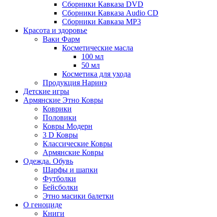
Сборники Кавказа DVD
Сборники Кавказа Audio CD
Сборники Кавказа MP3
Красота и здоровье
Ваки Фарм
Косметические масла
100 мл
50 мл
Косметика для ухода
Продукция Наринэ
Детские игры
Армянские Этно Ковры
Коврики
Половики
Ковры Модерн
3 D Ковры
Классические Ковры
Армянские Ковры
Одежда. Обувь
Шарфы и шапки
Футболки
Бейсболки
Этно масики балетки
О геноциде
Книги