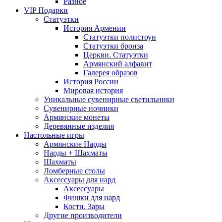
Разное
VIP Подарки
Статуэтки
История Армении
Статуэтки полистоун
Статуэтки бронза
Церкви. Статуэтки
Армянский алфавит
Галерея образов
История России
Мировая история
Уникальные сувенирные светильники
Сувенирные ночники
Армянские монеты
Деревянные изделия
Настольные игры
Армянские Нарды
Нарды + Шахматы
Шахматы
Ломберные столы
Аксессуары для нард
Аксессуары
Фишки для нард
Кости. Зары
Другие производители