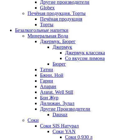
Другие производители
Globex
Печёная продукция. Торты
Печёная продукция
Торты
Безалкогольные напитки
Минеральная Вода
Джермук. Бюрег
Джермук
Джермук классика
Со вкусом лимона
Бюрег
Татни
Бжни. Ной
Гарни
Апаран
Ararat. Well Still
Бон Жур
Дилижан. Зулал
Другие Производители
Dausuz
Соки
Соки SIS Натурал
Соки YAN
Соки 0,930 л