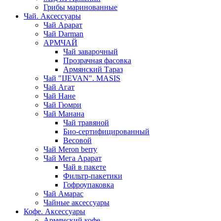
Грибы маринованные
Чай. Аксессуары
Чай Арарат
Чай Darman
АРМЧАЙ
Чай заварочный
Прозрачная фасовка
Армянский Тараз
Чай "IJEVAN". MASIS
Чай Агат
Чай Нане
Чай Гюмри
Чай Манана
Чай травяной
Био-сертифицированный
Весовой
Чай Meron berry
Чай Мега Арарат
Чай в пакете
Фильтр-пакетики
Гофроупаковка
Чай Амарас
Чайные аксессуары
Кофе. Аксессуары
Армянский кофе