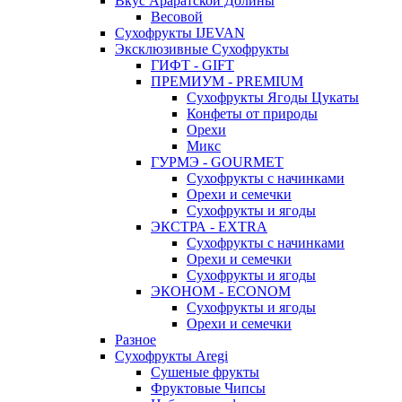
Вкус Араратской Долины
Весовой
Сухофрукты IJEVAN
Эксклюзивные Сухофрукты
ГИФТ - GIFT
ПРЕМИУМ - PREMIUM
Сухофрукты Ягоды Цукаты
Конфеты от природы
Орехи
Микс
ГУРМЭ - GOURMET
Сухофрукты с начинками
Орехи и семечки
Сухофрукты и ягоды
ЭКСТРА - EXTRA
Сухофрукты с начинками
Орехи и семечки
Сухофрукты и ягоды
ЭКОНОМ - ECONOM
Сухофрукты и ягоды
Орехи и семечки
Разное
Сухофрукты Aregi
Сушеные фрукты
Фруктовые Чипсы