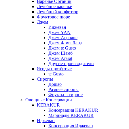
Варенье Органик
Лечебное варенье
Лечебный конфитюр
Фруктовое пюре
Джем
Иджеван
Джем YAN
Джем Агроянс
Джем Фрут Ланд
Джем te Gusto
Джем Шамб
Джем Ararat
Другие производители
Ягоды протёртые
te Gusto
Сиропы
Дошаб
Разные сиропы
Фрукты в сиропе
Овощные Консервации
KERAKUR
Консервация KERAKUR
Маринады KERAKUR
Иджеван
Консервация Иджеван