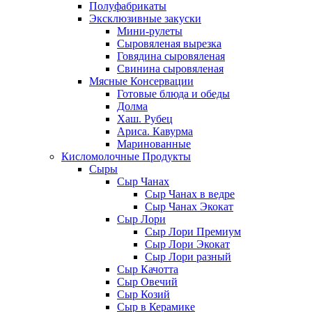
Полуфабрикаты
Эксклюзивные закуски
Мини-рулеты
Сыровяленая вырезка
Говядина сыровяленая
Свинина сыровяленая
Мясные Консервации
Готовые блюда и обеды
Долма
Хаш. Рубец
Ариса. Кавурма
Маринованные
Кисломолочные Продукты
Сыры
Сыр Чанах
Сыр Чанах в ведре
Сыр Чанах Экокат
Сыр Лори
Сыр Лори Премиум
Сыр Лори Экокат
Сыр Лори разный
Сыр Качотта
Сыр Овечий
Сыр Козий
Сыр в Керамике