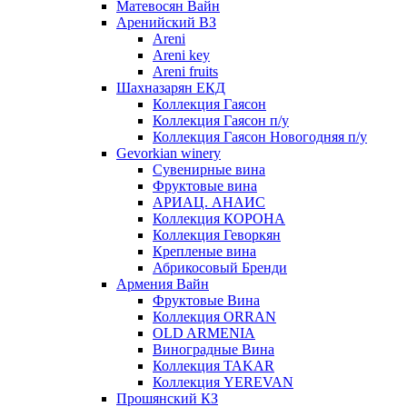
Матевосян Вайн
Аренийский ВЗ
Areni
Areni key
Areni fruits
Шахназарян ЕКД
Коллекция Гаясон
Коллекция Гаясон п/у
Коллекция Гаясон Новогодняя п/у
Gevorkian winery
Сувенирные вина
Фруктовые вина
АРИАЦ. АНАИС
Коллекция КОРОНА
Коллекция Геворкян
Крепленые вина
Абрикосовый Бренди
Армения Вайн
Фруктовые Вина
Коллекция ORRAN
OLD ARMENIA
Виноградные Вина
Коллекция TAKAR
Коллекция YEREVAN
Прошянский КЗ