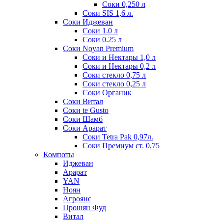
Соки 0,250 л
Соки SIS 1,6 л.
Соки Иджеван
Соки 1.0 л
Соки 0.25 л
Соки Noyan Premium
Соки и Нектары 1,0 л
Соки и Нектары 0,2 л
Соки стекло 0,75 л
Соки стекло 0,25 л
Соки Органик
Соки Витал
Соки te Gusto
Соки Шамб
Соки Арарат
Соки Tetra Pak 0,97л.
Соки Премиум ст. 0,75
Компоты
Иджеван
Арарат
YAN
Ноян
Агроянс
Прошян Фуд
Витал