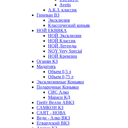
Avetis
А.К.З. классик
Гиневан ВЗ
Эксклюзив
Классический коньяк
НОЙ ЕКВВКА
НОЙ Эксклюзив
НОЙ Классик
НОЙ Легенды
NOY Very Speсial
НОЙ Кремлин
Оганян КЗ
Мадатовъ
Объем 0,5 л
Объем 0,75 л
Эксклюзивные Коньяки
Подарочные Коньяки
СИС Алко
Мараси КД
Грейт Велли АВКЗ
САМКОН КЗ
САЯТ - НОВА
Веди - Алко ВКЗ
Егвардский ВКЗ