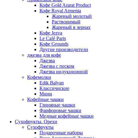
Кофе Gold Ararat Product
Кофе Royal Armenia
Жареный молотый
Растворимый
Жареный в зернах
Кофе Jezva
Le Café Paris
Кофе Grounds
Другие производители
джезва для кофе
Джезва
Джезва с песком
Джезва индукционной
Кофемолки
Edik Balyan
Классичиские
Мини
Кофейные чашки
Глиняные чашки
Фарфоровые чашки
Медные кофейные чашки
Сухофрукты. Орехи
Сухофрукты
Подарочные наборы