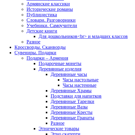
Армянские классики
Исторические романы
Публицистика
Словари. Разговорники
Учебники. Самоучители
Детские книги
Для дошкольников<br> и младших классов
Разное
Кроссворды. Сканворды
Сувениры. Подарки
Подарки – Армения
Подарочные монеты
Деревянные изделия
Деревянные часы
Часы настольные
Часы настенные
Деревянные Храмы
Подставки для напитков
Деревянные Тарелки
Деревянные Вазы
Деревянные Кресты
Деревянные Гранаты
Разное
Этнические товары
Этно скатерти