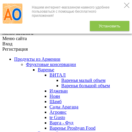
Нашим интернет-магазином намного удобнее
+7 (495) 646-888-1
пользоваться с помощью бесплатного
приложения!
В корзине
0
товаров
Установить
x
Меню каталога
Меню сайта
Вход
Регистрация
Продукты из Армении
Фруктовые консервации
Варенье
ВИТАЛ
Варенья малый объем
Варенья большой объем
Иджеван
Ноян
Шамб
Сады Арагаца
Агроянс
te Gusto
Варга - Фуд
Варенье Proshyan Food