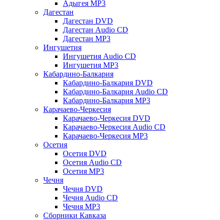
Адыгея MP3
Дагестан
Дагестан DVD
Дагестан Audio CD
Дагестан MP3
Ингушетия
Ингушетия Audio CD
Ингушетия MP3
Кабардино-Балкария
Кабардино-Балкария DVD
Кабардино-Балкария Audio CD
Кабардино-Балкария MP3
Карачаево-Черкесия
Карачаево-Черкесия DVD
Карачаево-Черкесия Audio CD
Карачаево-Черкесия MP3
Осетия
Осетия DVD
Осетия Audio CD
Осетия MP3
Чечня
Чечня DVD
Чечня Audio CD
Чечня MP3
Сборники Кавказа