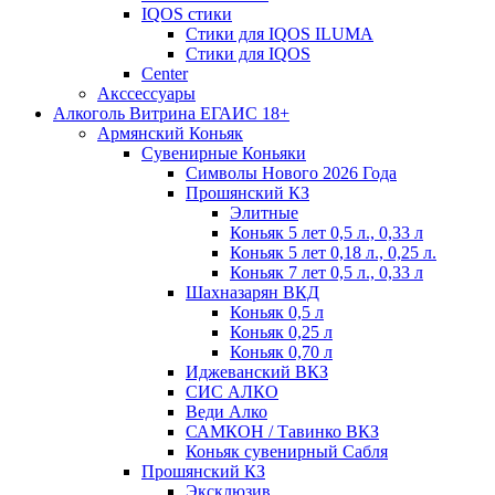
IQOS стики
Стики для IQOS ILUMA
Стики для IQOS
Сenter
Акссессуары
Алкоголь Витрина ЕГАИС 18+
Армянский Коньяк
Сувенирные Коньяки
Символы Нового 2026 Года
Прошянский КЗ
Элитные
Коньяк 5 лет 0,5 л., 0,33 л
Коньяк 5 лет 0,18 л., 0,25 л.
Коньяк 7 лет 0,5 л., 0,33 л
Шахназарян ВКД
Коньяк 0,5 л
Коньяк 0,25 л
Коньяк 0,70 л
Иджеванский ВКЗ
СИС АЛКО
Веди Алко
САМКОН / Тавинко ВКЗ
Коньяк сувенирный Сабля
Прошянский КЗ
Эксклюзив