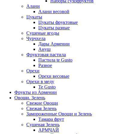
Наборы сухофруктов
Алани
Алани весовой
Цукаты
Цукаты фруктовые
Цукаты разные
Сушеные ягоды
Чурчхела
Дары Армении
Ануш
Фруктовая пастила
Пастила te Gusto
Разное
Орехи
Орехи весовые
Орехи в меду
Te Gusto
Фрукты из Армении
Овощи. Зелень
Свежие Овощи
Свежая Зелень
Замороженные Овощи и Зелень
Тамара фрут
Сушеная Зелень
АРМЧАЙ