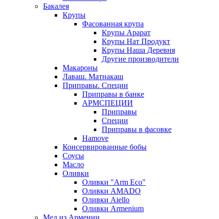
Бакалея
Крупы
Фасованная крупа
Крупы Арарат
Крупы Нат Продукт
Крупы Наша Деревня
Другие производители
Макароны
Лаваш. Матнакаш
Приправы. Специи
Приправы в банке
АРМСПЕЦИИ
Приправы
Специи
Приправы в фасовке
Hamove
Консервированные бобы
Соусы
Масло
Оливки
Оливки "Arm Eco"
Оливки AMADO
Оливки Aiello
Оливки Armenium
Мед из Армении