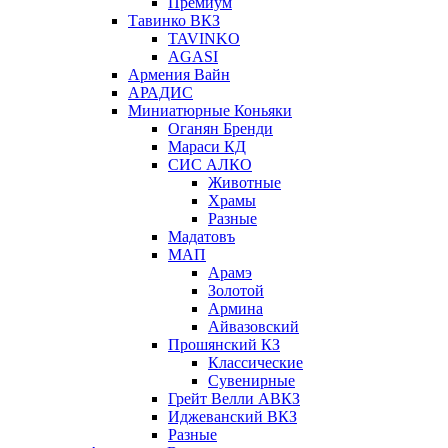
Премиум
Тавинко ВКЗ
TAVINKO
AGASI
Армения Вайн
АРАДИС
Миниатюрные Коньяки
Оганян Бренди
Мараси КД
СИС АЛКО
Животные
Храмы
Разные
Мадатовъ
МАП
Арамэ
Золотой
Армина
Айвазовский
Прошянский КЗ
Классические
Сувенирные
Грейт Велли АВКЗ
Иджеванский ВКЗ
Разные