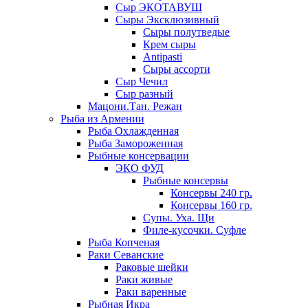
Сыр ЭКОТАВУШ
Сыры Эксклюзивный
Сыры полутведые
Крем сыры
Antipasti
Сыры ассорти
Сыр Чечил
Сыр разный
Мацони.Тан. Режан
Рыба из Армении
Рыба Охлажденная
Рыба Замороженная
Рыбные консервации
ЭКО ФУД
Рыбные консервы
Консервы 240 гр.
Консервы 160 гр.
Супы. Уха. Щи
Филе-кусочки. Суфле
Рыба Копченая
Раки Севанские
Раковые шейки
Раки живые
Раки варенные
Рыбная Икра