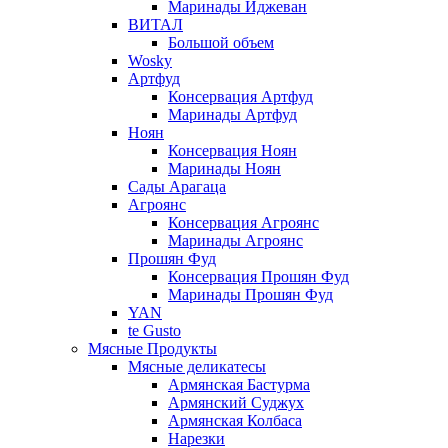
Маринады Иджеван
ВИТАЛ
Большой объем
Wosky
Артфуд
Консервация Артфуд
Маринады Артфуд
Ноян
Консервация Ноян
Маринады Ноян
Сады Арагаца
Агроянс
Консервация Агроянс
Маринады Агроянс
Прошян Фуд
Консервация Прошян Фуд
Маринады Прошян Фуд
YAN
te Gusto
Мясные Продукты
Мясные деликатесы
Армянская Бастурма
Армянский Суджух
Армянская Колбаса
Нарезки