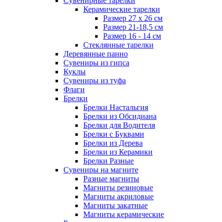
Сувенирные тарелки
Керамические тарелки
Размер 27 х 26 см
Размер 21-18,5 см
Размер 16 - 14 см
Стеклянные тарелки
Деревянные панно
Сувениры из гипса
Куклы
Сувениры из туфа
Флаги
Брелки
Брелки Настальгия
Брелки из Обсидиана
Брелки для Водителя
Брелки с Буквами
Брелки из Дерева
Брелки из Керамики
Брелки Разные
Сувениры на магните
Разные магниты
Магниты резиновые
Магниты акриловые
Магниты закатные
Магниты керамические