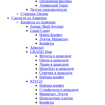
Прозрачная фасовка
Армянский Тараз
Другие производители
Сушеные Овощи
Сладости из Армении
Конфеты из Армении
Sonuar. Mark Sevouni
Grand Candy
Набор Конфет
Лукум. Мармелад
Конфеты
Арколад
GRAND Dian
Фрукты в шоколаде
Орехи в шоколаде
Драже в шоколаде
ШокоХит в шоколаде
Семечки в шоколаде
Наборы конфет
JOYCO
Наборы конфет
Сухофрукты в шоколаде
Мармелад. Лукум
Шоколадные плитки
Конфеты