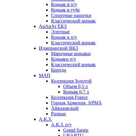
Коньяк в п/у
Коньяк в тубе
Спиртные напитки
Классический коньяк
АрАрАт ЕКЗ
Элитные
Коньяк в п/у
Классический коньяк
Иджеванский ВКЗ
Марочные коньяки
Коньяки п/у
Классический коньяк
Бренди
МАП
Коллекция Золотой
Объем 0,5 л
Коньяк 0,7 л
Коллекция France
Горная Армения. АРМА
Айвазовский
Разные
А.К.З.
А.К.З. п/у
Grand Sargis
URARTU