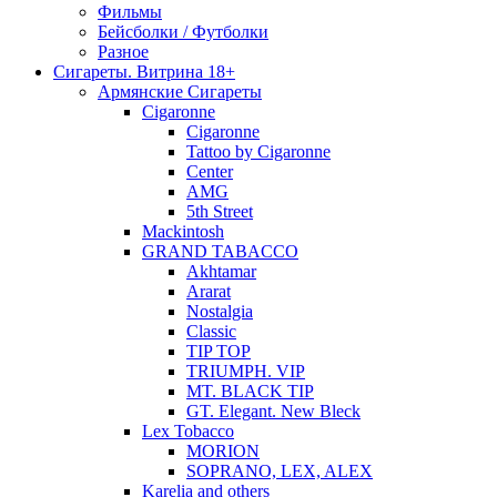
Фильмы
Бейсболки / Футболки
Разное
Сигареты. Витрина 18+
Армянские Сигареты
Cigaronne
Cigaronne
Tattoo by Cigaronne
Center
AMG
5th Street
Mackintosh
GRAND TABACCO
Akhtamar
Ararat
Nostalgia
Classic
TIP TOP
TRIUMPH. VIP
MT. BLACK TIP
GT. Elegant. New Bleck
Lex Tobacco
MORION
SOPRANO, LEX, ALEX
Karelia and others