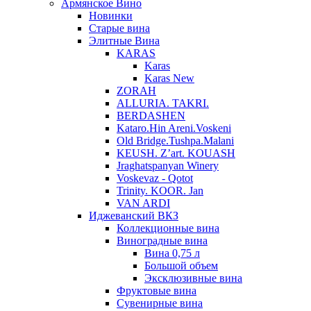
Армянское Вино
Новинки
Старые вина
Элитные Вина
KARAS
Karas
Karas New
ZORAH
ALLURIA. TAKRI.
BERDASHEN
Kataro.Hin Areni.Voskeni
Old Bridge.Tushpa.Malani
KEUSH. Z’art. KOUASH
Jraghatspanyan Winery
Voskevaz - Qotot
Trinity. KOOR. Jan
VAN ARDI
Иджеванский ВКЗ
Коллекционные вина
Виноградные вина
Вина 0,75 л
Большой объем
Эксклюзивные вина
Фруктовые вина
Cувенирные вина