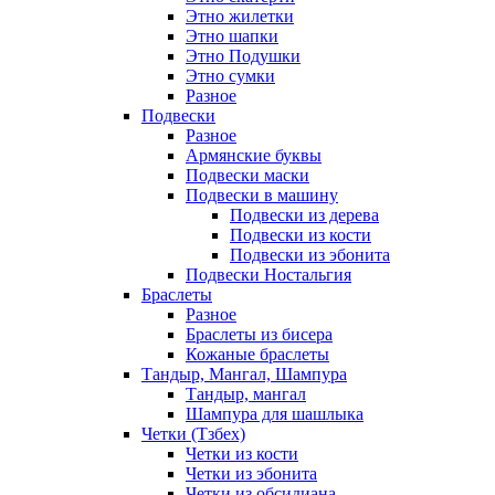
Этно жилетки
Этно шапки
Этно Подушки
Этно сумки
Разное
Подвески
Разное
Армянские буквы
Подвески маски
Подвески в машину
Подвески из дерева
Подвески из кости
Подвески из эбонита
Подвески Ностальгия
Браслеты
Разное
Браслеты из бисера
Кожаные браслеты
Тандыр, Мангал, Шампура
Тандыр, мангал
Шампура для шашлыка
Четки (Тзбех)
Четки из кости
Четки из эбонита
Четки из обсидиана