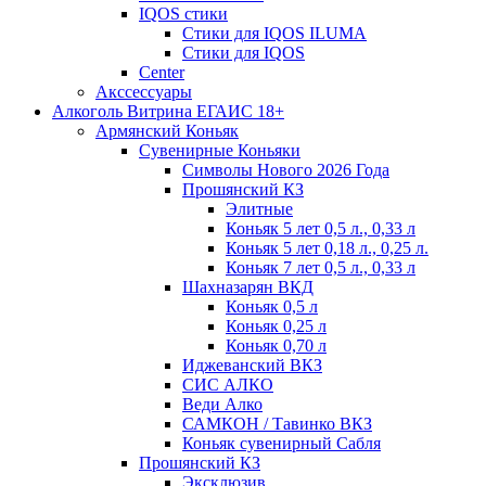
IQOS стики
Стики для IQOS ILUMA
Стики для IQOS
Сenter
Акссессуары
Алкоголь Витрина ЕГАИС 18+
Армянский Коньяк
Сувенирные Коньяки
Символы Нового 2026 Года
Прошянский КЗ
Элитные
Коньяк 5 лет 0,5 л., 0,33 л
Коньяк 5 лет 0,18 л., 0,25 л.
Коньяк 7 лет 0,5 л., 0,33 л
Шахназарян ВКД
Коньяк 0,5 л
Коньяк 0,25 л
Коньяк 0,70 л
Иджеванский ВКЗ
СИС АЛКО
Веди Алко
САМКОН / Тавинко ВКЗ
Коньяк сувенирный Сабля
Прошянский КЗ
Эксклюзив