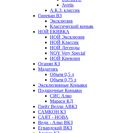
Avetis
А.К.З. классик
Гиневан ВЗ
Эксклюзив
Классический коньяк
НОЙ ЕКВВКА
НОЙ Эксклюзив
НОЙ Классик
НОЙ Легенды
NOY Very Speсial
НОЙ Кремлин
Оганян КЗ
Мадатовъ
Объем 0,5 л
Объем 0,75 л
Эксклюзивные Коньяки
Подарочные Коньяки
СИС Алко
Мараси КД
Грейт Велли АВКЗ
САМКОН КЗ
САЯТ - НОВА
Веди - Алко ВКЗ
Егвардский ВКЗ