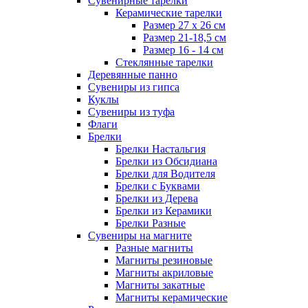
Сувенирные тарелки
Керамические тарелки
Размер 27 х 26 см
Размер 21-18,5 см
Размер 16 - 14 см
Стеклянные тарелки
Деревянные панно
Сувениры из гипса
Куклы
Сувениры из туфа
Флаги
Брелки
Брелки Настальгия
Брелки из Обсидиана
Брелки для Водителя
Брелки с Буквами
Брелки из Дерева
Брелки из Керамики
Брелки Разные
Сувениры на магните
Разные магниты
Магниты резиновые
Магниты акриловые
Магниты закатные
Магниты керамические