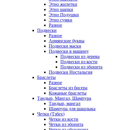
Этно жилетки
Этно шапки
Этно Подушки
Этно сумки
Разное
Подвески
Разное
Армянские буквы
Подвески маски
Подвески в машину
Подвески из дерева
Подвески из кости
Подвески из эбонита
Подвески Ностальгия
Браслеты
Разное
Браслеты из бисера
Кожаные браслеты
Тандыр, Мангал, Шампура
Тандыр, мангал
Шампура для шашлыка
Четки (Тзбех)
Четки из кости
Четки из эбонита
Четки из обсидиана