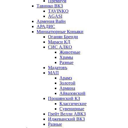
Премиум
Тавинко ВКЗ
TAVINKO
AGASI
Армения Вайн
АРАДИС
Миниатюрные Коньяки
Оганян Бренди
Мараси КД
СИС АЛКО
Животные
Храмы
Разные
Мадатовъ
МАП
Арамэ
Золотой
Армина
Айвазовский
Прошянский КЗ
Классические
Сувенирные
Грейт Велли АВКЗ
Иджеванский ВКЗ
Разные