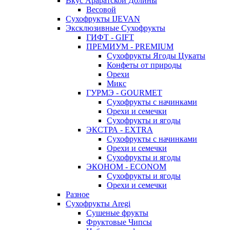
Вкус Араратской Долины
Весовой
Сухофрукты IJEVAN
Эксклюзивные Сухофрукты
ГИФТ - GIFT
ПРЕМИУМ - PREMIUM
Сухофрукты Ягоды Цукаты
Конфеты от природы
Орехи
Микс
ГУРМЭ - GOURMET
Сухофрукты с начинками
Орехи и семечки
Сухофрукты и ягоды
ЭКСТРА - EXTRA
Сухофрукты с начинками
Орехи и семечки
Сухофрукты и ягоды
ЭКОНОМ - ECONOM
Сухофрукты и ягоды
Орехи и семечки
Разное
Сухофрукты Aregi
Сушеные фрукты
Фруктовые Чипсы