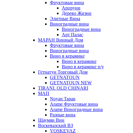
Фруктовые вина
Арцруни
Дерево Жизни
Элитные Вина
Виноградные вина
Виноградные вина
Арт Палас
МАРАН Винный Дом
Фруктовые вина
Виноградные вина
Вино в керамике
Вино в керамике
Вино в керамике п/у
Гетнатун Торговый Дом
GETNATOUN
GETNATOUN NEW
TIRANI. OLD CHINARI
МАП
Noyan Tapan
Arame Фруктовые вина
Arame Виноградные вина
Разные вина
Шаумян Вин
Воскевазский ВЗ
VOSKEVAZ