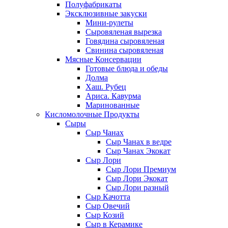
Полуфабрикаты
Эксклюзивные закуски
Мини-рулеты
Сыровяленая вырезка
Говядина сыровяленая
Свинина сыровяленая
Мясные Консервации
Готовые блюда и обеды
Долма
Хаш. Рубец
Ариса. Кавурма
Маринованные
Кисломолочные Продукты
Сыры
Сыр Чанах
Сыр Чанах в ведре
Сыр Чанах Экокат
Сыр Лори
Сыр Лори Премиум
Сыр Лори Экокат
Сыр Лори разный
Сыр Качотта
Сыр Овечий
Сыр Козий
Сыр в Керамике