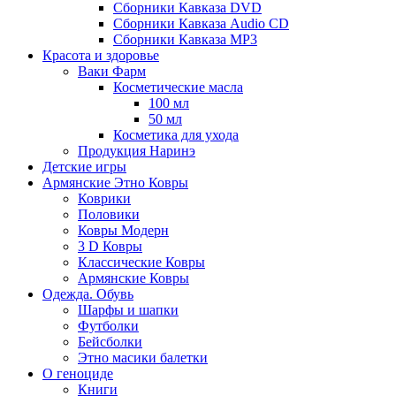
Сборники Кавказа DVD
Сборники Кавказа Audio CD
Сборники Кавказа MP3
Красота и здоровье
Ваки Фарм
Косметические масла
100 мл
50 мл
Косметика для ухода
Продукция Наринэ
Детские игры
Армянские Этно Ковры
Коврики
Половики
Ковры Модерн
3 D Ковры
Классические Ковры
Армянские Ковры
Одежда. Обувь
Шарфы и шапки
Футболки
Бейсболки
Этно масики балетки
О геноциде
Книги