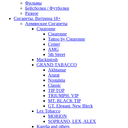
Фильмы
Бейсболки / Футболки
Разное
Сигареты. Витрина 18+
Армянские Сигареты
Cigaronne
Cigaronne
Tattoo by Cigaronne
Center
AMG
5th Street
Mackintosh
GRAND TABACCO
Akhtamar
Ararat
Nostalgia
Classic
TIP TOP
TRIUMPH. VIP
MT. BLACK TIP
GT. Elegant. New Bleck
Lex Tobacco
MORION
SOPRANO, LEX, ALEX
Karelia and others