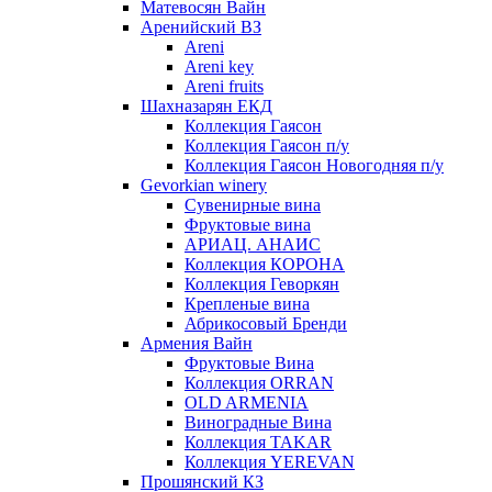
Матевосян Вайн
Аренийский ВЗ
Areni
Areni key
Areni fruits
Шахназарян ЕКД
Коллекция Гаясон
Коллекция Гаясон п/у
Коллекция Гаясон Новогодняя п/у
Gevorkian winery
Сувенирные вина
Фруктовые вина
АРИАЦ. АНАИС
Коллекция КОРОНА
Коллекция Геворкян
Крепленые вина
Абрикосовый Бренди
Армения Вайн
Фруктовые Вина
Коллекция ORRAN
OLD ARMENIA
Виноградные Вина
Коллекция TAKAR
Коллекция YEREVAN
Прошянский КЗ