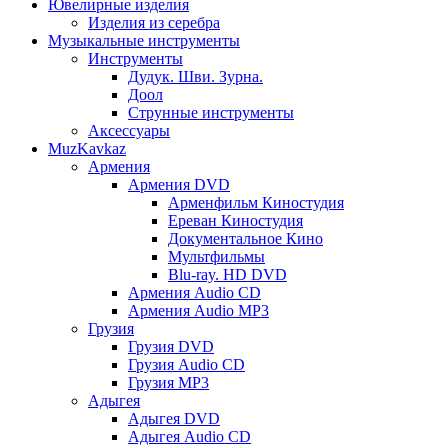
Ювелирные изделия
Изделия из серебра
Музыкальные инструменты
Инструменты
Дудук. Шви. Зурна.
Доол
Струнные инструменты
Аксессуары
MuzKavkaz
Армения
Армения DVD
Арменфильм Киностудия
Ереван Киностудия
Документальное Кино
Мультфильмы
Blu-ray. HD DVD
Армения Audio CD
Армения Audio MP3
Грузия
Грузия DVD
Грузия Audio CD
Грузия MP3
Адыгея
Адыгея DVD
Адыгея Audio CD