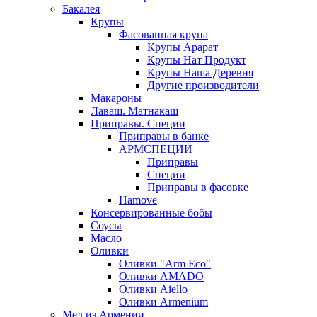
Бакалея
Крупы
Фасованная крупа
Крупы Арарат
Крупы Нат Продукт
Крупы Наша Деревня
Другие производители
Макароны
Лаваш. Матнакаш
Приправы. Специи
Приправы в банке
АРМСПЕЦИИ
Приправы
Специи
Приправы в фасовке
Hamove
Консервированные бобы
Соусы
Масло
Оливки
Оливки "Arm Eco"
Оливки AMADO
Оливки Aiello
Оливки Armenium
Мед из Армении