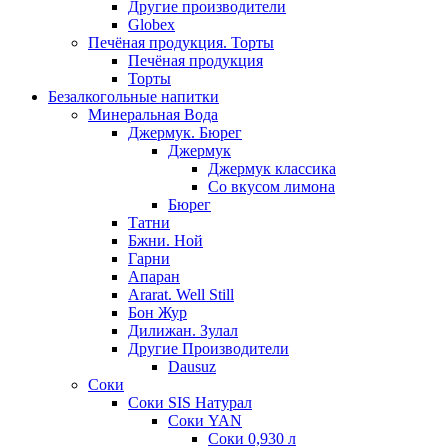
Другие производители
Globex
Печёная продукция. Торты
Печёная продукция
Торты
Безалкогольные напитки
Минеральная Вода
Джермук. Бюрег
Джермук
Джермук классика
Со вкусом лимона
Бюрег
Татни
Бжни. Ной
Гарни
Апаран
Ararat. Well Still
Бон Жур
Дилижан. Зулал
Другие Производители
Dausuz
Соки
Соки SIS Натурал
Соки YAN
Соки 0,930 л