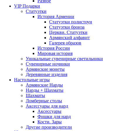
Разное
VIP Подарки
Статуэтки
История Армении
Статуэтки полистоун
Статуэтки бронза
Церкви. Статуэтки
Армянский алфавит
Галерея образов
История России
Мировая история
Уникальные сувенирные светильники
Сувенирные ночники
Армянские монеты
Деревянные изделия
Настольные игры
Армянские Нарды
Нарды + Шахматы
Шахматы
Ломберные столы
Аксессуары для нард
Аксессуары
Фишки для нард
Кости. Зары
Другие производители