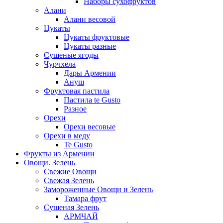
Наборы сухофруктов
Алани
Алани весовой
Цукаты
Цукаты фруктовые
Цукаты разные
Сушеные ягоды
Чурчхела
Дары Армении
Ануш
Фруктовая пастила
Пастила te Gusto
Разное
Орехи
Орехи весовые
Орехи в меду
Te Gusto
Фрукты из Армении
Овощи. Зелень
Свежие Овощи
Свежая Зелень
Замороженные Овощи и Зелень
Тамара фрут
Сушеная Зелень
АРМЧАЙ