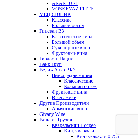
ARARTUNI
VOSKEVAZ ELITE
МЕЦ СЮНИК
Классика
Большой объем
Гиневан ВЗ
Классические вина
Большой объем
Сувенирные вина
Фруктовые вина
Гордость Нации
Вайк Груп
Веди - Алко ВКЗ
Виноградные вина
Классические
Большой объем
Фруктовые вина
В керамике
Другие Производители
Армянские вина
Givany Wine
Вина из Грузии
Кварельский Погреб
Киндзмараули
Киндзмараули 0,75л