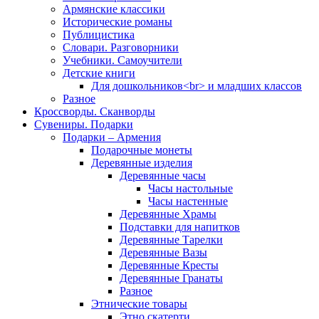
Армянские классики
Исторические романы
Публицистика
Словари. Разговорники
Учебники. Самоучители
Детские книги
Для дошкольников<br> и младших классов
Разное
Кроссворды. Сканворды
Сувениры. Подарки
Подарки – Армения
Подарочные монеты
Деревянные изделия
Деревянные часы
Часы настольные
Часы настенные
Деревянные Храмы
Подставки для напитков
Деревянные Тарелки
Деревянные Вазы
Деревянные Кресты
Деревянные Гранаты
Разное
Этнические товары
Этно скатерти