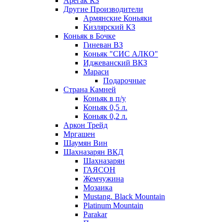
Арегак КЗ
Другие Производители
Армянские Коньяки
Кизлярский КЗ
Коньяк в Бочке
Гиневан ВЗ
Коньяк "СИС АЛКО"
Иджеванский ВКЗ
Мараси
Подарочные
Страна Камней
Коньяк в п/у
Коньяк 0,5 л.
Коньяк 0,2 л.
Аркон Трейд
Мргашен
Шаумян Вин
Шахназарян ВКД
Шахназарян
ГАЯСОН
Жемчужина
Мозаика
Mustang. Black Mountain
Platinum Mountain
Parakar