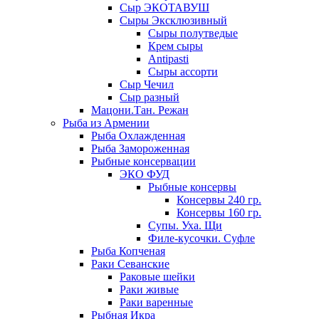
Сыр ЭКОТАВУШ
Сыры Эксклюзивный
Сыры полутведые
Крем сыры
Antipasti
Сыры ассорти
Сыр Чечил
Сыр разный
Мацони.Тан. Режан
Рыба из Армении
Рыба Охлажденная
Рыба Замороженная
Рыбные консервации
ЭКО ФУД
Рыбные консервы
Консервы 240 гр.
Консервы 160 гр.
Супы. Уха. Щи
Филе-кусочки. Суфле
Рыба Копченая
Раки Севанские
Раковые шейки
Раки живые
Раки варенные
Рыбная Икра