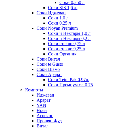
Соки 0,250 л
Соки SIS 1,6 л.
Соки Иджеван
Соки 1.0 л
Соки 0.25 л
Соки Noyan Premium
Соки и Нектары 1,0 л
Соки и Нектары 0,2 л
Соки стекло 0,75 л
Соки стекло 0,25 л
Соки Органик
Соки Витал
Соки te Gusto
Соки Шамб
Соки Арарат
Соки Tetra Pak 0,97л.
Соки Премиум ст. 0,75
Компоты
Иджеван
Арарат
YAN
Ноян
Агроянс
Прошян Фуд
Витал