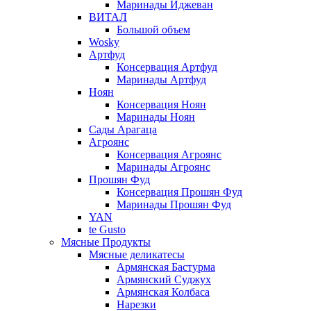
Маринады Иджеван
ВИТАЛ
Большой объем
Wosky
Артфуд
Консервация Артфуд
Маринады Артфуд
Ноян
Консервация Ноян
Маринады Ноян
Сады Арагаца
Агроянс
Консервация Агроянс
Маринады Агроянс
Прошян Фуд
Консервация Прошян Фуд
Маринады Прошян Фуд
YAN
te Gusto
Мясные Продукты
Мясные деликатесы
Армянская Бастурма
Армянский Суджух
Армянская Колбаса
Нарезки