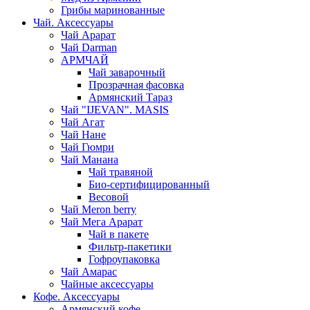
Грибы маринованные
Чай. Аксессуары
Чай Арарат
Чай Darman
АРМЧАЙ
Чай заварочный
Прозрачная фасовка
Армянский Тараз
Чай "IJEVAN". MASIS
Чай Агат
Чай Нане
Чай Гюмри
Чай Манана
Чай травяной
Био-сертифицированный
Весовой
Чай Meron berry
Чай Мега Арарат
Чай в пакете
Фильтр-пакетики
Гофроупаковка
Чай Амарас
Чайные аксессуары
Кофе. Аксессуары
Армянский кофе