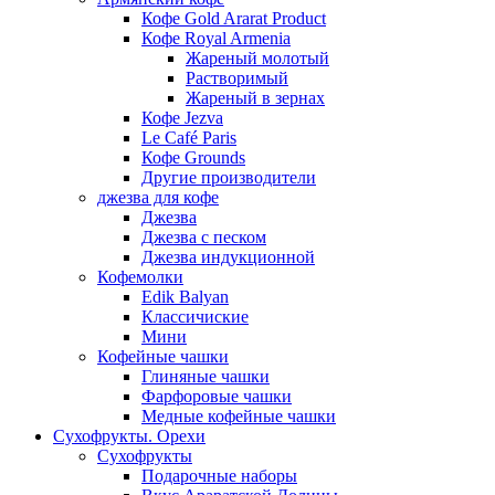
Кофе Gold Ararat Product
Кофе Royal Armenia
Жареный молотый
Растворимый
Жареный в зернах
Кофе Jezva
Le Café Paris
Кофе Grounds
Другие производители
джезва для кофе
Джезва
Джезва с песком
Джезва индукционной
Кофемолки
Edik Balyan
Классичиские
Мини
Кофейные чашки
Глиняные чашки
Фарфоровые чашки
Медные кофейные чашки
Сухофрукты. Орехи
Сухофрукты
Подарочные наборы