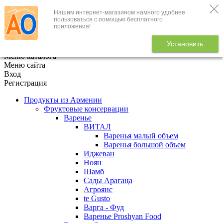
Нашим интернет-магазином намного удобнее
+7 (495) 646-888-1
пользоваться с помощью бесплатного
приложения!
В корзине
0
товаров
Установить
x
Меню каталога
Меню сайта
Вход
Регистрация
Продукты из Армении
Фруктовые консервации
Варенье
ВИТАЛ
Варенья малый объем
Варенья большой объем
Иджеван
Ноян
Шамб
Сады Арагаца
Агроянс
te Gusto
Варга - Фуд
Варенье Proshyan Food