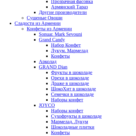
Прозрачная фасовка
Армянский Тараз
Другие производители
Сушеные Овощи
Сладости из Армении
Конфеты из Армении
Sonuar. Mark Sevouni
Grand Candy
Набор Конфет
Лукум. Мармелад
Конфеты
Арколад
GRAND Dian
Фрукты в шоколаде
Орехи в шоколаде
Драже в шоколаде
ШокоХит в шоколаде
Семечки в шоколаде
Наборы конфет
JOYCO
Наборы конфет
Сухофрукты в шоколаде
Мармелад. Лукум
Шоколадные плитки
Конфеты