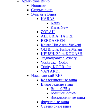
Армянское Вино
Новинки
Старые вина
Элитные Вина
KARAS
Karas
Karas New
ZORAH
ALLURIA. TAKRI.
BERDASHEN
Kataro.Hin Areni.Voskeni
Old Bridge.Tushpa.Malani
KEUSH. Z’art. KOUASH
Jraghatspanyan Winery
Voskevaz - Qotot
Trinity. KOOR. Jan
VAN ARDI
Иджеванский ВКЗ
Коллекционные вина
Виноградные вина
Вина 0,75 л
Большой объем
Эксклюзивные вина
Фруктовые вина
Cувенирные вина