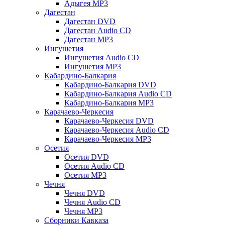
Адыгея MP3
Дагестан
Дагестан DVD
Дагестан Audio CD
Дагестан MP3
Ингушетия
Ингушетия Audio CD
Ингушетия MP3
Кабардино-Балкария
Кабардино-Балкария DVD
Кабардино-Балкария Audio CD
Кабардино-Балкария MP3
Карачаево-Черкесия
Карачаево-Черкесия DVD
Карачаево-Черкесия Audio CD
Карачаево-Черкесия MP3
Осетия
Осетия DVD
Осетия Audio CD
Осетия MP3
Чечня
Чечня DVD
Чечня Audio CD
Чечня MP3
Сборники Кавказа