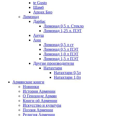
te Gusto
Шамб
Арцах Био
Лимонад
Дарбас
Лимонад 0,5 л. Стекло
Лимонад 1,25 л. ПЭТ
Ануш
Ани
Лимонад 0,5 л ст
Лимонад 0,5 л ПЭТ
Лимонад 1,0 л ПЭТ
Лимонад 1,5 л ПЭТ
Другие производители
Натахтари
Натахтари 0,5л
Натахтари 1,0л
Армянские книги
Новинки
История Армении
О Геноциде Армян
Книги об Армении
Иcкусство и культура
Поэзия Армении
Религия Армении