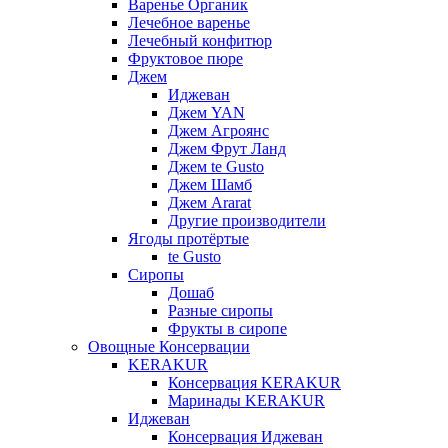
Варенье Органик
Лечебное варенье
Лечебный конфитюр
Фруктовое пюре
Джем
Иджеван
Джем YAN
Джем Агроянс
Джем Фрут Ланд
Джем te Gusto
Джем Шамб
Джем Ararat
Другие производители
Ягоды протёртые
te Gusto
Сиропы
Дошаб
Разные сиропы
Фрукты в сиропе
Овощные Консервации
KERAKUR
Консервация KERAKUR
Маринады KERAKUR
Иджеван
Консервация Иджеван