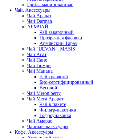
Грибы маринованные
Чай. Аксессуары
Чай Арарат
Чай Darman
АРМЧАЙ
Чай заварочный
Прозрачная фасовка
Армянский Тараз
Чай "IJEVAN". MASIS
Чай Агат
Чай Нане
Чай Гюмри
Чай Манана
Чай травяной
Био-сертифицированный
Весовой
Чай Meron berry
Чай Мега Арарат
Чай в пакете
Фильтр-пакетики
Гофроупаковка
Чай Амарас
Чайные аксессуары
Кофе. Аксессуары
Армянский кофе