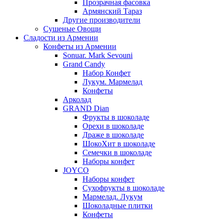
Прозрачная фасовка
Армянский Тараз
Другие производители
Сушеные Овощи
Сладости из Армении
Конфеты из Армении
Sonuar. Mark Sevouni
Grand Candy
Набор Конфет
Лукум. Мармелад
Конфеты
Арколад
GRAND Dian
Фрукты в шоколаде
Орехи в шоколаде
Драже в шоколаде
ШокоХит в шоколаде
Семечки в шоколаде
Наборы конфет
JOYCO
Наборы конфет
Сухофрукты в шоколаде
Мармелад. Лукум
Шоколадные плитки
Конфеты