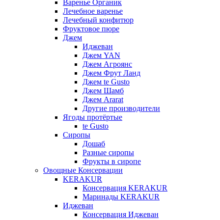
Варенье Органик
Лечебное варенье
Лечебный конфитюр
Фруктовое пюре
Джем
Иджеван
Джем YAN
Джем Агроянс
Джем Фрут Ланд
Джем te Gusto
Джем Шамб
Джем Ararat
Другие производители
Ягоды протёртые
te Gusto
Сиропы
Дошаб
Разные сиропы
Фрукты в сиропе
Овощные Консервации
KERAKUR
Консервация KERAKUR
Маринады KERAKUR
Иджеван
Консервация Иджеван