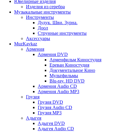
Ювелирные изделия
Изделия из серебра
Музыкальные инструменты
Инструменты
Дудук. Шви. Зурна.
Доол
Струнные инструменты
Аксессуары
MuzKavkaz
Армения
Армения DVD
Арменфильм Киностудия
Ереван Киностудия
Документальное Кино
Мультфильмы
Blu-ray. HD DVD
Армения Audio CD
Армения Audio MP3
Грузия
Грузия DVD
Грузия Audio CD
Грузия MP3
Адыгея
Адыгея DVD
Адыгея Audio CD