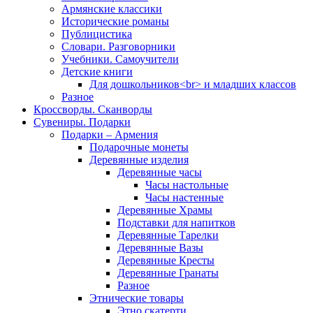
Армянские классики
Исторические романы
Публицистика
Словари. Разговорники
Учебники. Самоучители
Детские книги
Для дошкольников<br> и младших классов
Разное
Кроссворды. Сканворды
Сувениры. Подарки
Подарки – Армения
Подарочные монеты
Деревянные изделия
Деревянные часы
Часы настольные
Часы настенные
Деревянные Храмы
Подставки для напитков
Деревянные Тарелки
Деревянные Вазы
Деревянные Кресты
Деревянные Гранаты
Разное
Этнические товары
Этно скатерти