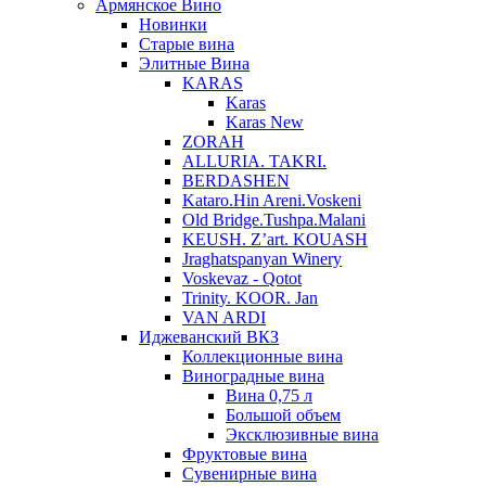
Армянское Вино
Новинки
Старые вина
Элитные Вина
KARAS
Karas
Karas New
ZORAH
ALLURIA. TAKRI.
BERDASHEN
Kataro.Hin Areni.Voskeni
Old Bridge.Tushpa.Malani
KEUSH. Z’art. KOUASH
Jraghatspanyan Winery
Voskevaz - Qotot
Trinity. KOOR. Jan
VAN ARDI
Иджеванский ВКЗ
Коллекционные вина
Виноградные вина
Вина 0,75 л
Большой объем
Эксклюзивные вина
Фруктовые вина
Cувенирные вина