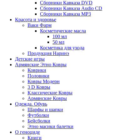
Сборники Кавказа DVD
Сборники Кавказа Audio CD
Сборники Кавказа MP3
Красота и здоровье
Ваки Фарм
Косметические масла
100 мл
50 мл
Косметика для ухода
Продукция Наринэ
Детские игры
Армянские Этно Ковры
Коврики
Половики
Ковры Модерн
3 D Ковры
Классические Ковры
Армянские Ковры
Одежда. Обувь
Шарфы и шапки
Футболки
Бейсболки
Этно масики балетки
О геноциде
Книги