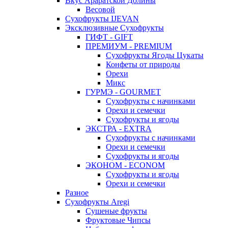
Вкус Араратской Долины
Весовой
Сухофрукты IJEVAN
Эксклюзивные Сухофрукты
ГИФТ - GIFT
ПРЕМИУМ - PREMIUM
Сухофрукты Ягоды Цукаты
Конфеты от природы
Орехи
Микс
ГУРМЭ - GOURMET
Сухофрукты с начинками
Орехи и семечки
Сухофрукты и ягоды
ЭКСТРА - EXTRA
Сухофрукты с начинками
Орехи и семечки
Сухофрукты и ягоды
ЭКОНОМ - ECONOM
Сухофрукты и ягоды
Орехи и семечки
Разное
Сухофрукты Aregi
Сушеные фрукты
Фруктовые Чипсы