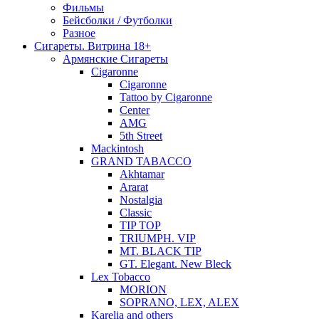
Фильмы
Бейсболки / Футболки
Разное
Сигареты. Витрина 18+
Армянские Сигареты
Cigaronne
Cigaronne
Tattoo by Cigaronne
Center
AMG
5th Street
Mackintosh
GRAND TABACCO
Akhtamar
Ararat
Nostalgia
Classic
TIP TOP
TRIUMPH. VIP
MT. BLACK TIP
GT. Elegant. New Bleck
Lex Tobacco
MORION
SOPRANO, LEX, ALEX
Karelia and others