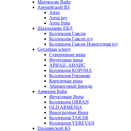
Матевосян Вайн
Аренийский ВЗ
Areni
Areni key
Areni fruits
Шахназарян ЕКД
Коллекция Гаясон
Коллекция Гаясон п/у
Коллекция Гаясон Новогодняя п/у
Gevorkian winery
Сувенирные вина
Фруктовые вина
АРИАЦ. АНАИС
Коллекция КОРОНА
Коллекция Геворкян
Крепленые вина
Абрикосовый Бренди
Армения Вайн
Фруктовые Вина
Коллекция ORRAN
OLD ARMENIA
Виноградные Вина
Коллекция TAKAR
Коллекция YEREVAN
Прошянский КЗ