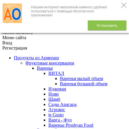
Нашим интернет-магазином намного удобнее
+7 (495) 646-888-1
пользоваться с помощью бесплатного
приложения!
В корзине
0
товаров
Установить
x
Меню каталога
Меню сайта
Вход
Регистрация
Продукты из Армении
Фруктовые консервации
Варенье
ВИТАЛ
Варенья малый объем
Варенья большой объем
Иджеван
Ноян
Шамб
Сады Арагаца
Агроянс
te Gusto
Варга - Фуд
Варенье Proshyan Food