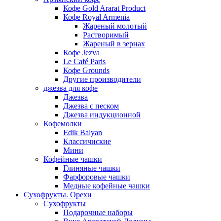
Кофе Gold Ararat Product
Кофе Royal Armenia
Жареный молотый
Растворимый
Жареный в зернах
Кофе Jezva
Le Café Paris
Кофе Grounds
Другие производители
джезва для кофе
Джезва
Джезва с песком
Джезва индукционной
Кофемолки
Edik Balyan
Классичиские
Мини
Кофейные чашки
Глиняные чашки
Фарфоровые чашки
Медные кофейные чашки
Сухофрукты. Орехи
Сухофрукты
Подарочные наборы