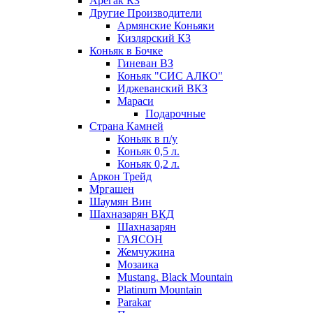
Арегак КЗ
Другие Производители
Армянские Коньяки
Кизлярский КЗ
Коньяк в Бочке
Гиневан ВЗ
Коньяк "СИС АЛКО"
Иджеванский ВКЗ
Мараси
Подарочные
Страна Камней
Коньяк в п/у
Коньяк 0,5 л.
Коньяк 0,2 л.
Аркон Трейд
Мргашен
Шаумян Вин
Шахназарян ВКД
Шахназарян
ГАЯСОН
Жемчужина
Мозаика
Mustang. Black Mountain
Platinum Mountain
Parakar