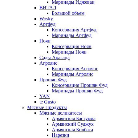
Маринады Иджеван
ВИТАЛ
Большой объем
Wosky
Артфуд
Консервация Артфуд
Маринады Артфуд
Ноян
Консервация Ноян
Маринады Ноян
Сады Арагаца
Агроянс
Консервация Агроянс
Маринады Агроянс
Прошян Фуд
Консервация Прошян Фуд
Маринады Прошян Фуд
YAN
te Gusto
Мясные Продукты
Мясные деликатесы
Армянская Бастурма
Армянский Суджух
Армянская Колбаса
Нарезки