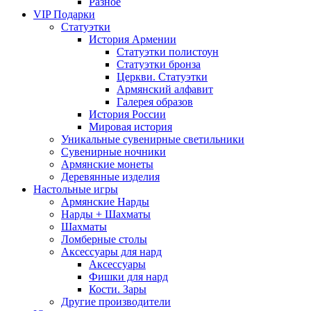
Разное
VIP Подарки
Статуэтки
История Армении
Статуэтки полистоун
Статуэтки бронза
Церкви. Статуэтки
Армянский алфавит
Галерея образов
История России
Мировая история
Уникальные сувенирные светильники
Сувенирные ночники
Армянские монеты
Деревянные изделия
Настольные игры
Армянские Нарды
Нарды + Шахматы
Шахматы
Ломберные столы
Аксессуары для нард
Аксессуары
Фишки для нард
Кости. Зары
Другие производители