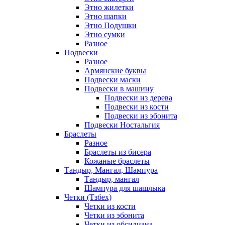
Этно жилетки
Этно шапки
Этно Подушки
Этно сумки
Разное
Подвески
Разное
Армянские буквы
Подвески маски
Подвески в машину
Подвески из дерева
Подвески из кости
Подвески из эбонита
Подвески Ностальгия
Браслеты
Разное
Браслеты из бисера
Кожаные браслеты
Тандыр, Мангал, Шампура
Тандыр, мангал
Шампура для шашлыка
Четки (Тзбех)
Четки из кости
Четки из эбонита
Четки из обсидиана