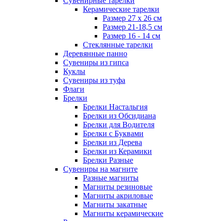
Сувенирные тарелки
Керамические тарелки
Размер 27 х 26 см
Размер 21-18,5 см
Размер 16 - 14 см
Стеклянные тарелки
Деревянные панно
Сувениры из гипса
Куклы
Сувениры из туфа
Флаги
Брелки
Брелки Настальгия
Брелки из Обсидиана
Брелки для Водителя
Брелки с Буквами
Брелки из Дерева
Брелки из Керамики
Брелки Разные
Сувениры на магните
Разные магниты
Магниты резиновые
Магниты акриловые
Магниты закатные
Магниты керамические