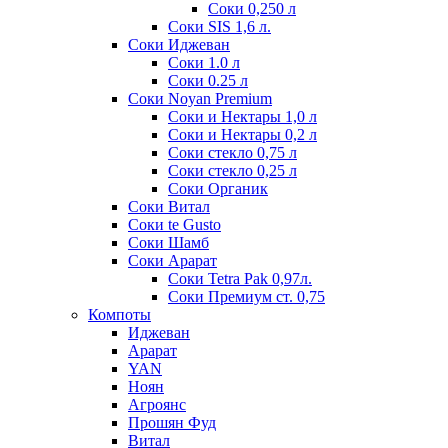
Соки 0,250 л
Соки SIS 1,6 л.
Соки Иджеван
Соки 1.0 л
Соки 0.25 л
Соки Noyan Premium
Соки и Нектары 1,0 л
Соки и Нектары 0,2 л
Соки стекло 0,75 л
Соки стекло 0,25 л
Соки Органик
Соки Витал
Соки te Gusto
Соки Шамб
Соки Арарат
Соки Tetra Pak 0,97л.
Соки Премиум ст. 0,75
Компоты
Иджеван
Арарат
YAN
Ноян
Агроянс
Прошян Фуд
Витал