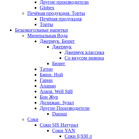
Другие производители
Globex
Печёная продукция. Торты
Печёная продукция
Торты
Безалкогольные напитки
Минеральная Вода
Джермук. Бюрег
Джермук
Джермук классика
Со вкусом лимона
Бюрег
Татни
Бжни. Ной
Гарни
Апаран
Ararat. Well Still
Бон Жур
Дилижан. Зулал
Другие Производители
Dausuz
Соки
Соки SIS Натурал
Соки YAN
Соки 0,930 л