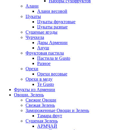
Наборы сухофруктов
Алани
Алани весовой
Цукаты
Цукаты фруктовые
Цукаты разные
Сушеные ягоды
Чурчхела
Дары Армении
Ануш
Фруктовая пастила
Пастила te Gusto
Разное
Орехи
Орехи весовые
Орехи в меду
Te Gusto
Фрукты из Армении
Овощи. Зелень
Свежие Овощи
Свежая Зелень
Замороженные Овощи и Зелень
Тамара фрут
Сушеная Зелень
АРМЧАЙ