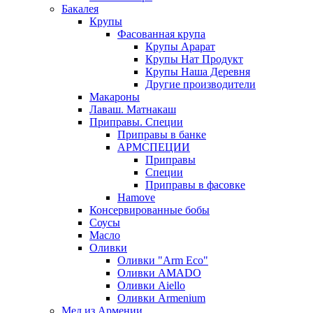
Бакалея
Крупы
Фасованная крупа
Крупы Арарат
Крупы Нат Продукт
Крупы Наша Деревня
Другие производители
Макароны
Лаваш. Матнакаш
Приправы. Специи
Приправы в банке
АРМСПЕЦИИ
Приправы
Специи
Приправы в фасовке
Hamove
Консервированные бобы
Соусы
Масло
Оливки
Оливки "Arm Eco"
Оливки AMADO
Оливки Aiello
Оливки Armenium
Мед из Армении