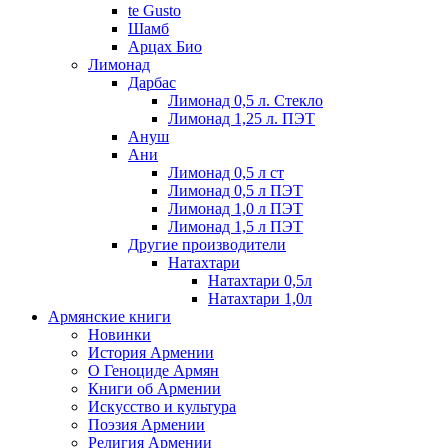
te Gusto
Шамб
Арцах Био
Лимонад
Дарбас
Лимонад 0,5 л. Стекло
Лимонад 1,25 л. ПЭТ
Ануш
Ани
Лимонад 0,5 л ст
Лимонад 0,5 л ПЭТ
Лимонад 1,0 л ПЭТ
Лимонад 1,5 л ПЭТ
Другие производители
Натахтари
Натахтари 0,5л
Натахтари 1,0л
Армянские книги
Новинки
История Армении
О Геноциде Армян
Книги об Армении
Иcкусство и культура
Поэзия Армении
Религия Армении