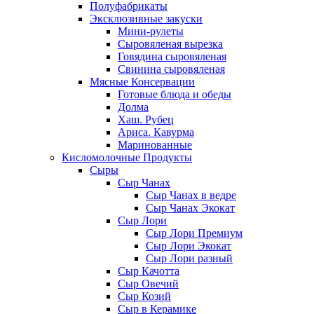
Полуфабрикаты
Эксклюзивные закуски
Мини-рулеты
Сыровяленая вырезка
Говядина сыровяленая
Свинина сыровяленая
Мясные Консервации
Готовые блюда и обеды
Долма
Хаш. Рубец
Ариса. Кавурма
Маринованные
Кисломолочные Продукты
Сыры
Сыр Чанах
Сыр Чанах в ведре
Сыр Чанах Экокат
Сыр Лори
Сыр Лори Премиум
Сыр Лори Экокат
Сыр Лори разный
Сыр Качотта
Сыр Овечий
Сыр Козий
Сыр в Керамике