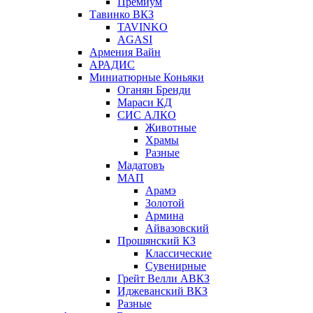
Премиум
Тавинко ВКЗ
TAVINKO
AGASI
Армения Вайн
АРАДИС
Миниатюрные Коньяки
Оганян Бренди
Мараси КД
СИС АЛКО
Животные
Храмы
Разные
Мадатовъ
МАП
Арамэ
Золотой
Армина
Айвазовский
Прошянский КЗ
Классические
Сувенирные
Грейт Велли АВКЗ
Иджеванский ВКЗ
Разные