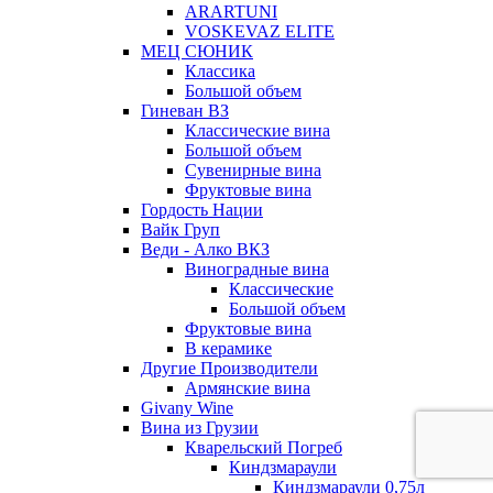
ARARTUNI
VOSKEVAZ ELITE
МЕЦ СЮНИК
Классика
Большой объем
Гиневан ВЗ
Классические вина
Большой объем
Сувенирные вина
Фруктовые вина
Гордость Нации
Вайк Груп
Веди - Алко ВКЗ
Виноградные вина
Классические
Большой объем
Фруктовые вина
В керамике
Другие Производители
Армянские вина
Givany Wine
Вина из Грузии
Кварельский Погреб
Киндзмараули
Киндзмараули 0,75л