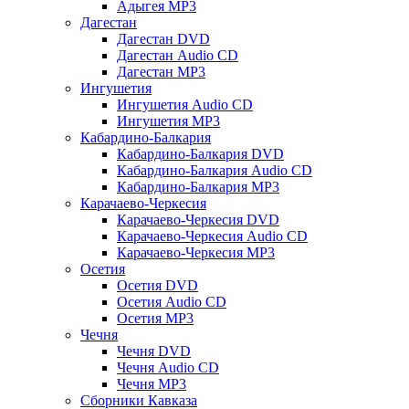
Адыгея MP3
Дагестан
Дагестан DVD
Дагестан Audio CD
Дагестан MP3
Ингушетия
Ингушетия Audio CD
Ингушетия MP3
Кабардино-Балкария
Кабардино-Балкария DVD
Кабардино-Балкария Audio CD
Кабардино-Балкария MP3
Карачаево-Черкесия
Карачаево-Черкесия DVD
Карачаево-Черкесия Audio CD
Карачаево-Черкесия MP3
Осетия
Осетия DVD
Осетия Audio CD
Осетия MP3
Чечня
Чечня DVD
Чечня Audio CD
Чечня MP3
Сборники Кавказа