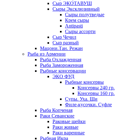
Сыр ЭКОТАВУШ
Сыры Эксклюзивный
Сыры полутведые
Крем сыры
Antipasti
Сыры ассорти
Сыр Чечил
Сыр разный
Мацони.Тан. Режан
Рыба из Армении
Рыба Охлажденная
Рыба Замороженная
Рыбные консервации
ЭКО ФУД
Рыбные консервы
Консервы 240 гр.
Консервы 160 гр.
Супы. Уха. Щи
Филе-кусочки. Суфле
Рыба Копченая
Раки Севанские
Раковые шейки
Раки живые
Раки варенные
Рыбная Икра