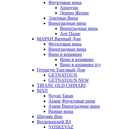
Фруктовые вина
Арцруни
Дерево Жизни
Элитные Вина
Виноградные вина
Виноградные вина
Арт Палас
МАРАН Винный Дом
Фруктовые вина
Виноградные вина
Вино в керамике
Вино в керамике
Вино в керамике п/у
Гетнатун Торговый Дом
GETNATOUN
GETNATOUN NEW
TIRANI. OLD CHINARI
МАП
Noyan Tapan
Arame Фруктовые вина
Arame Виноградные вина
Разные вина
Шаумян Вин
Воскевазский ВЗ
VOSKEVAZ