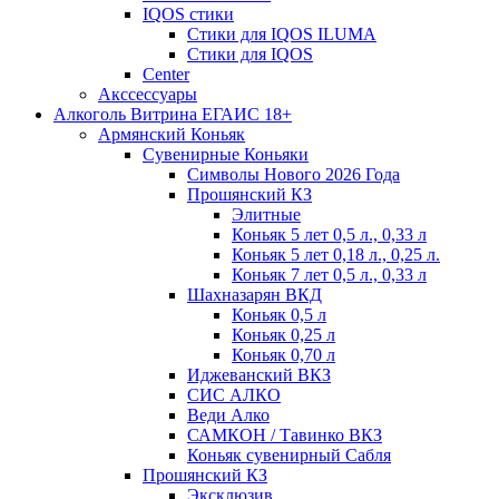
IQOS стики
Стики для IQOS ILUMA
Стики для IQOS
Сenter
Акссессуары
Алкоголь Витрина ЕГАИС 18+
Армянский Коньяк
Сувенирные Коньяки
Символы Нового 2026 Года
Прошянский КЗ
Элитные
Коньяк 5 лет 0,5 л., 0,33 л
Коньяк 5 лет 0,18 л., 0,25 л.
Коньяк 7 лет 0,5 л., 0,33 л
Шахназарян ВКД
Коньяк 0,5 л
Коньяк 0,25 л
Коньяк 0,70 л
Иджеванский ВКЗ
СИС АЛКО
Веди Алко
САМКОН / Тавинко ВКЗ
Коньяк сувенирный Сабля
Прошянский КЗ
Эксклюзив