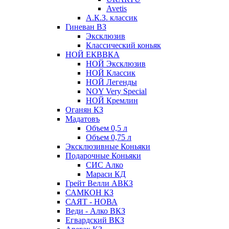
Avetis
А.К.З. классик
Гиневан ВЗ
Эксклюзив
Классический коньяк
НОЙ ЕКВВКА
НОЙ Эксклюзив
НОЙ Классик
НОЙ Легенды
NOY Very Speсial
НОЙ Кремлин
Оганян КЗ
Мадатовъ
Объем 0,5 л
Объем 0,75 л
Эксклюзивные Коньяки
Подарочные Коньяки
СИС Алко
Мараси КД
Грейт Велли АВКЗ
САМКОН КЗ
САЯТ - НОВА
Веди - Алко ВКЗ
Егвардский ВКЗ