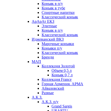
Коньяк в п/у
Коньяк в тубе
Спиртные напитки
Классический коньяк
АрАрАт ЕКЗ
Элитные
Коньяк в п/у
Классический коньяк
Иджеванский ВКЗ
Марочные коньяки
Коньяки п/у
Классический коньяк
Бренди
МАП
Коллекция Золотой
Объем 0,5 л
Коньяк 0,7 л
Коллекция France
Горная Армения. АРМА
Айвазовский
Разные
А.К.З.
А.К.З. п/у
Grand Sargis
URARTU