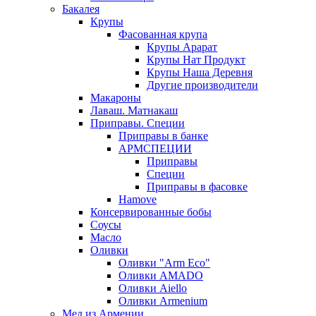
Бакалея
Крупы
Фасованная крупа
Крупы Арарат
Крупы Нат Продукт
Крупы Наша Деревня
Другие производители
Макароны
Лаваш. Матнакаш
Приправы. Специи
Приправы в банке
АРМСПЕЦИИ
Приправы
Специи
Приправы в фасовке
Hamove
Консервированные бобы
Соусы
Масло
Оливки
Оливки "Arm Eco"
Оливки AMADO
Оливки Aiello
Оливки Armenium
Мед из Армении