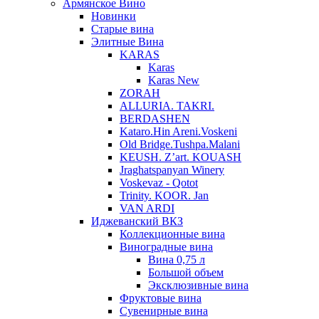
Армянское Вино
Новинки
Старые вина
Элитные Вина
KARAS
Karas
Karas New
ZORAH
ALLURIA. TAKRI.
BERDASHEN
Kataro.Hin Areni.Voskeni
Old Bridge.Tushpa.Malani
KEUSH. Z’art. KOUASH
Jraghatspanyan Winery
Voskevaz - Qotot
Trinity. KOOR. Jan
VAN ARDI
Иджеванский ВКЗ
Коллекционные вина
Виноградные вина
Вина 0,75 л
Большой объем
Эксклюзивные вина
Фруктовые вина
Cувенирные вина