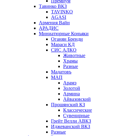
Премиум
Тавинко ВКЗ
TAVINKO
AGASI
Армения Вайн
АРАДИС
Миниатюрные Коньяки
Оганян Бренди
Мараси КД
СИС АЛКО
Животные
Храмы
Разные
Мадатовъ
МАП
Арамэ
Золотой
Армина
Айвазовский
Прошянский КЗ
Классические
Сувенирные
Грейт Велли АВКЗ
Иджеванский ВКЗ
Разные