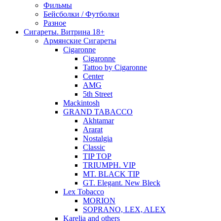
Фильмы
Бейсболки / Футболки
Разное
Сигареты. Витрина 18+
Армянские Сигареты
Cigaronne
Cigaronne
Tattoo by Cigaronne
Center
AMG
5th Street
Mackintosh
GRAND TABACCO
Akhtamar
Ararat
Nostalgia
Classic
TIP TOP
TRIUMPH. VIP
MT. BLACK TIP
GT. Elegant. New Bleck
Lex Tobacco
MORION
SOPRANO, LEX, ALEX
Karelia and others