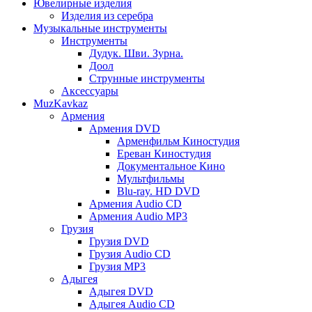
Ювелирные изделия
Изделия из серебра
Музыкальные инструменты
Инструменты
Дудук. Шви. Зурна.
Доол
Струнные инструменты
Аксессуары
MuzKavkaz
Армения
Армения DVD
Арменфильм Киностудия
Ереван Киностудия
Документальное Кино
Мультфильмы
Blu-ray. HD DVD
Армения Audio CD
Армения Audio MP3
Грузия
Грузия DVD
Грузия Audio CD
Грузия MP3
Адыгея
Адыгея DVD
Адыгея Audio CD