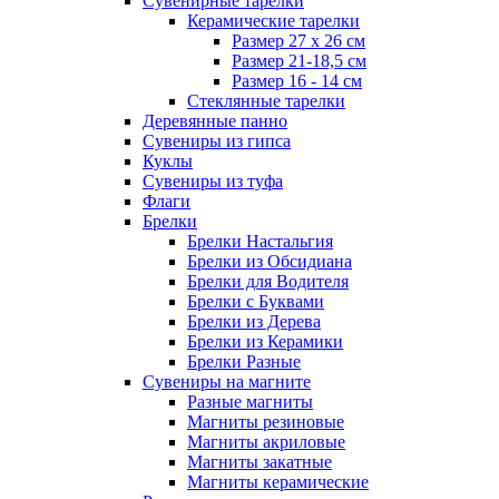
Сувенирные тарелки
Керамические тарелки
Размер 27 х 26 см
Размер 21-18,5 см
Размер 16 - 14 см
Стеклянные тарелки
Деревянные панно
Сувениры из гипса
Куклы
Сувениры из туфа
Флаги
Брелки
Брелки Настальгия
Брелки из Обсидиана
Брелки для Водителя
Брелки с Буквами
Брелки из Дерева
Брелки из Керамики
Брелки Разные
Сувениры на магните
Разные магниты
Магниты резиновые
Магниты акриловые
Магниты закатные
Магниты керамические