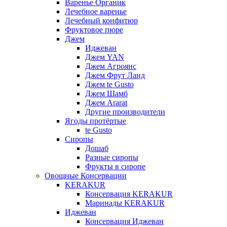
Варенье Органик
Лечебное варенье
Лечебный конфитюр
Фруктовое пюре
Джем
Иджеван
Джем YAN
Джем Агроянс
Джем Фрут Ланд
Джем te Gusto
Джем Шамб
Джем Ararat
Другие производители
Ягоды протёртые
te Gusto
Сиропы
Дошаб
Разные сиропы
Фрукты в сиропе
Овощные Консервации
KERAKUR
Консервация KERAKUR
Маринады KERAKUR
Иджеван
Консервация Иджеван