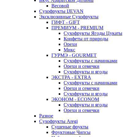
Вкус Араратской Долины
Весовой
Сухофрукты IJEVAN
Эксклюзивные Сухофрукты
ГИФТ - GIFT
ПРЕМИУМ - PREMIUM
Сухофрукты Ягоды Цукаты
Конфеты от природы
Орехи
Микс
ГУРМЭ - GOURMET
Сухофрукты с начинками
Орехи и семечки
Сухофрукты и ягоды
ЭКСТРА - EXTRA
Сухофрукты с начинками
Орехи и семечки
Сухофрукты и ягоды
ЭКОНОМ - ECONOM
Сухофрукты и ягоды
Орехи и семечки
Разное
Сухофрукты Aregi
Сушеные фрукты
Фруктовые Чипсы