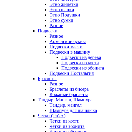
Этно жилетки
Этно шапки
Этно Подушки
Этно сумки
Разное
Подвески
Разное
Армянские буквы
Подвески маски
Подвески в машину
Подвески из дерева
Подвески из кости
Подвески из эбонита
Подвески Ностальгия
Браслеты
Разное
Браслеты из бисера
Кожаные браслеты
Тандыр, Мангал, Шампура
Тандыр, мангал
Шампура для шашлыка
Четки (Тзбех)
Четки из кости
Четки из эбонита
Четки из обсидиана