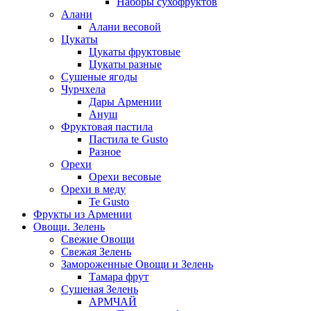
Наборы сухофруктов
Алани
Алани весовой
Цукаты
Цукаты фруктовые
Цукаты разные
Сушеные ягоды
Чурчхела
Дары Армении
Ануш
Фруктовая пастила
Пастила te Gusto
Разное
Орехи
Орехи весовые
Орехи в меду
Te Gusto
Фрукты из Армении
Овощи. Зелень
Свежие Овощи
Свежая Зелень
Замороженные Овощи и Зелень
Тамара фрут
Сушеная Зелень
АРМЧАЙ