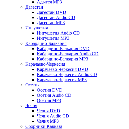
Адыгея MP3
Дагестан
Дагестан DVD
Дагестан Audio CD
Дагестан MP3
Ингушетия
Ингушетия Audio CD
Ингушетия MP3
Кабардино-Балкария
Кабардино-Балкария DVD
Кабардино-Балкария Audio CD
Кабардино-Балкария MP3
Карачаево-Черкесия
Карачаево-Черкесия DVD
Карачаево-Черкесия Audio CD
Карачаево-Черкесия MP3
Осетия
Осетия DVD
Осетия Audio CD
Осетия MP3
Чечня
Чечня DVD
Чечня Audio CD
Чечня MP3
Сборники Кавказа