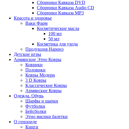
Сборники Кавказа DVD
Сборники Кавказа Audio CD
Сборники Кавказа MP3
Красота и здоровье
Ваки Фарм
Косметические масла
100 мл
50 мл
Косметика для ухода
Продукция Наринэ
Детские игры
Армянские Этно Ковры
Коврики
Половики
Ковры Модерн
3 D Ковры
Классические Ковры
Армянские Ковры
Одежда. Обувь
Шарфы и шапки
Футболки
Бейсболки
Этно масики балетки
О геноциде
Книги