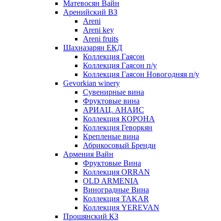
Матевосян Вайн
Аренийский ВЗ
Areni
Areni key
Areni fruits
Шахназарян ЕКД
Коллекция Гаясон
Коллекция Гаясон п/у
Коллекция Гаясон Новогодняя п/у
Gevorkian winery
Сувенирные вина
Фруктовые вина
АРИАЦ. АНАИС
Коллекция КОРОНА
Коллекция Геворкян
Крепленые вина
Абрикосовый Бренди
Армения Вайн
Фруктовые Вина
Коллекция ORRAN
OLD ARMENIA
Виноградные Вина
Коллекция TAKAR
Коллекция YEREVAN
Прошянский КЗ