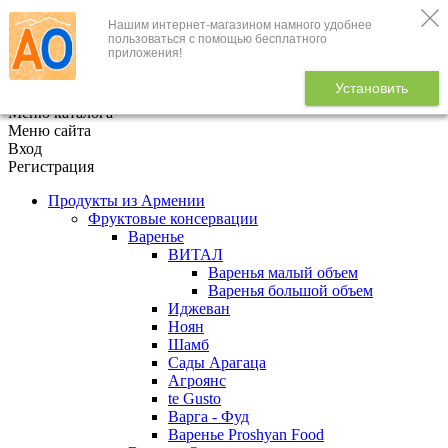
Нашим интернет-магазином намного удобнее
+7 (495) 646-888-1
пользоваться с помощью бесплатного
приложения!
В корзине
0
товаров
Установить
x
Меню каталога
Меню сайта
Вход
Регистрация
Продукты из Армении
Фруктовые консервации
Варенье
ВИТАЛ
Варенья малый объем
Варенья большой объем
Иджеван
Ноян
Шамб
Сады Арагаца
Агроянс
te Gusto
Варга - Фуд
Варенье Proshyan Food