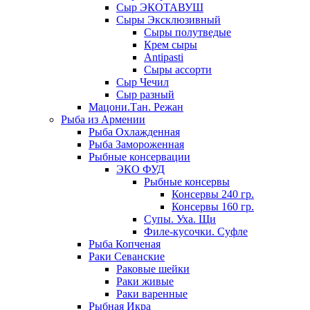
Сыр ЭКОТАВУШ
Сыры Эксклюзивный
Сыры полутведые
Крем сыры
Antipasti
Сыры ассорти
Сыр Чечил
Сыр разный
Мацони.Тан. Режан
Рыба из Армении
Рыба Охлажденная
Рыба Замороженная
Рыбные консервации
ЭКО ФУД
Рыбные консервы
Консервы 240 гр.
Консервы 160 гр.
Супы. Уха. Щи
Филе-кусочки. Суфле
Рыба Копченая
Раки Севанские
Раковые шейки
Раки живые
Раки варенные
Рыбная Икра