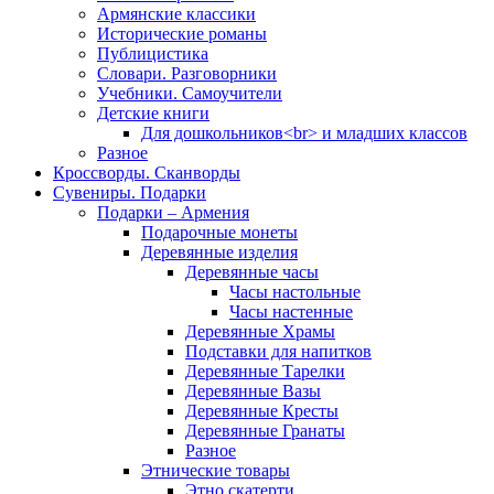
Армянские классики
Исторические романы
Публицистика
Словари. Разговорники
Учебники. Самоучители
Детские книги
Для дошкольников<br> и младших классов
Разное
Кроссворды. Сканворды
Сувениры. Подарки
Подарки – Армения
Подарочные монеты
Деревянные изделия
Деревянные часы
Часы настольные
Часы настенные
Деревянные Храмы
Подставки для напитков
Деревянные Тарелки
Деревянные Вазы
Деревянные Кресты
Деревянные Гранаты
Разное
Этнические товары
Этно скатерти