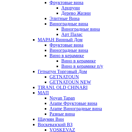
Фруктовые вина
Арцруни
Дерево Жизни
Элитные Вина
Виноградные вина
Виноградные вина
Арт Палас
МАРАН Винный Дом
Фруктовые вина
Виноградные вина
Вино в керамике
Вино в керамике
Вино в керамике п/у
Гетнатун Торговый Дом
GETNATOUN
GETNATOUN NEW
TIRANI. OLD CHINARI
МАП
Noyan Tapan
Arame Фруктовые вина
Arame Виноградные вина
Разные вина
Шаумян Вин
Воскевазский ВЗ
VOSKEVAZ