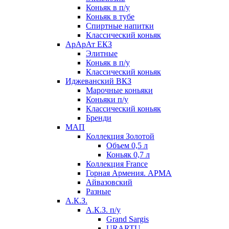
Коньяк в п/у
Коньяк в тубе
Спиртные напитки
Классический коньяк
АрАрАт ЕКЗ
Элитные
Коньяк в п/у
Классический коньяк
Иджеванский ВКЗ
Марочные коньяки
Коньяки п/у
Классический коньяк
Бренди
МАП
Коллекция Золотой
Объем 0,5 л
Коньяк 0,7 л
Коллекция France
Горная Армения. АРМА
Айвазовский
Разные
А.К.З.
А.К.З. п/у
Grand Sargis
URARTU