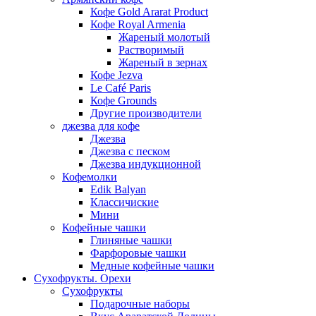
Кофе Gold Ararat Product
Кофе Royal Armenia
Жареный молотый
Растворимый
Жареный в зернах
Кофе Jezva
Le Café Paris
Кофе Grounds
Другие производители
джезва для кофе
Джезва
Джезва с песком
Джезва индукционной
Кофемолки
Edik Balyan
Классичиские
Мини
Кофейные чашки
Глиняные чашки
Фарфоровые чашки
Медные кофейные чашки
Сухофрукты. Орехи
Сухофрукты
Подарочные наборы