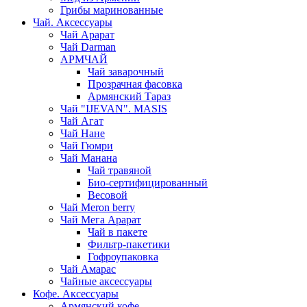
Грибы маринованные
Чай. Аксессуары
Чай Арарат
Чай Darman
АРМЧАЙ
Чай заварочный
Прозрачная фасовка
Армянский Тараз
Чай "IJEVAN". MASIS
Чай Агат
Чай Нане
Чай Гюмри
Чай Манана
Чай травяной
Био-сертифицированный
Весовой
Чай Meron berry
Чай Мега Арарат
Чай в пакете
Фильтр-пакетики
Гофроупаковка
Чай Амарас
Чайные аксессуары
Кофе. Аксессуары
Армянский кофе