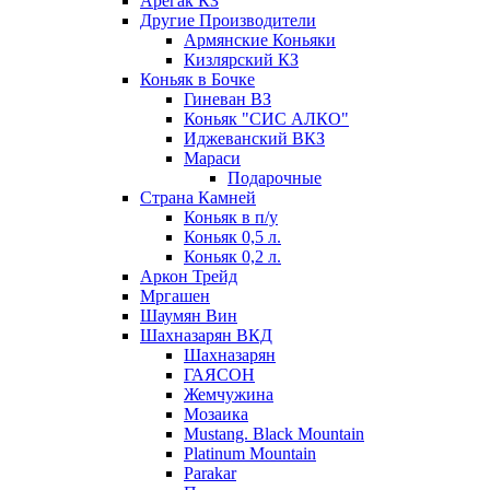
Арегак КЗ
Другие Производители
Армянские Коньяки
Кизлярский КЗ
Коньяк в Бочке
Гиневан ВЗ
Коньяк "СИС АЛКО"
Иджеванский ВКЗ
Мараси
Подарочные
Страна Камней
Коньяк в п/у
Коньяк 0,5 л.
Коньяк 0,2 л.
Аркон Трейд
Мргашен
Шаумян Вин
Шахназарян ВКД
Шахназарян
ГАЯСОН
Жемчужина
Мозаика
Mustang. Black Mountain
Platinum Mountain
Parakar