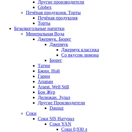
Другие производители
Globex
Печёная продукция. Торты
Печёная продукция
Торты
Безалкогольные напитки
Минеральная Вода
Джермук. Бюрег
Джермук
Джермук классика
Со вкусом лимона
Бюрег
Татни
Бжни. Ной
Гарни
Апаран
Ararat. Well Still
Бон Жур
Дилижан. Зулал
Другие Производители
Dausuz
Соки
Соки SIS Натурал
Соки YAN
Соки 0,930 л