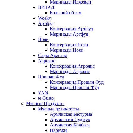
Маринады Иджеван
ВИТАЛ
Большой объем
Wosky
Артфуд
Консервация Артфуд
Маринады Артфуд
Ноян
Консервация Ноян
Маринады Ноян
Сады Арагаца
Агроянс
Консервация Агроянс
Маринады Агроянс
Прошян Фуд
Консервация Прошян Фуд
Маринады Прошян Фуд
YAN
te Gusto
Мясные Продукты
Мясные деликатесы
Армянская Бастурма
Армянский Суджух
Армянская Колбаса
Нарезки