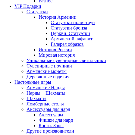
Разное
VIP Подарки
Статуэтки
История Армении
Статуэтки полистоун
Статуэтки бронза
Церкви. Статуэтки
Армянский алфавит
Галерея образов
История России
Мировая история
Уникальные сувенирные светильники
Сувенирные ночники
Армянские монеты
Деревянные изделия
Настольные игры
Армянские Нарды
Нарды + Шахматы
Шахматы
Ломберные столы
Аксессуары для нард
Аксессуары
Фишки для нард
Кости. Зары
Другие производители