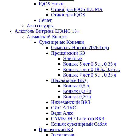
IQOS стики
Стики для IQOS ILUMA
Стики для IQOS
Сenter
Акссессуары
Алкоголь Витрина ЕГАИС 18+
Армянский Коньяк
Сувенирные Коньяки
Символы Нового 2026 Года
Прошянский КЗ
Элитные
Коньяк 5 лет 0,5 л., 0,33 л
Коньяк 5 лет 0,18 л., 0,25 л.
Коньяк 7 лет 0,5 л., 0,33 л
Шахназарян ВКД
Коньяк 0,5 л
Коньяк 0,25 л
Коньяк 0,70 л
Иджеванский ВКЗ
СИС АЛКО
Веди Алко
САМКОН / Тавинко ВКЗ
Коньяк сувенирный Сабля
Прошянский КЗ
Эксклюзив