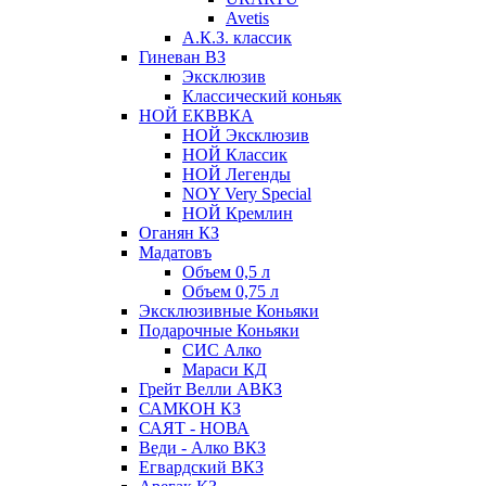
Avetis
А.К.З. классик
Гиневан ВЗ
Эксклюзив
Классический коньяк
НОЙ ЕКВВКА
НОЙ Эксклюзив
НОЙ Классик
НОЙ Легенды
NOY Very Speсial
НОЙ Кремлин
Оганян КЗ
Мадатовъ
Объем 0,5 л
Объем 0,75 л
Эксклюзивные Коньяки
Подарочные Коньяки
СИС Алко
Мараси КД
Грейт Велли АВКЗ
САМКОН КЗ
САЯТ - НОВА
Веди - Алко ВКЗ
Егвардский ВКЗ