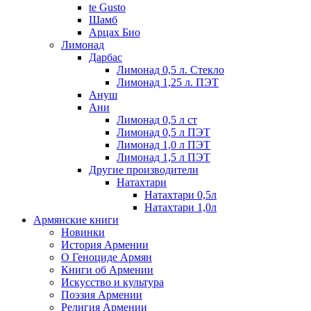
te Gusto
Шамб
Арцах Био
Лимонад
Дарбас
Лимонад 0,5 л. Стекло
Лимонад 1,25 л. ПЭТ
Ануш
Ани
Лимонад 0,5 л ст
Лимонад 0,5 л ПЭТ
Лимонад 1,0 л ПЭТ
Лимонад 1,5 л ПЭТ
Другие производители
Натахтари
Натахтари 0,5л
Натахтари 1,0л
Армянские книги
Новинки
История Армении
О Геноциде Армян
Книги об Армении
Иcкусство и культура
Поэзия Армении
Религия Армении