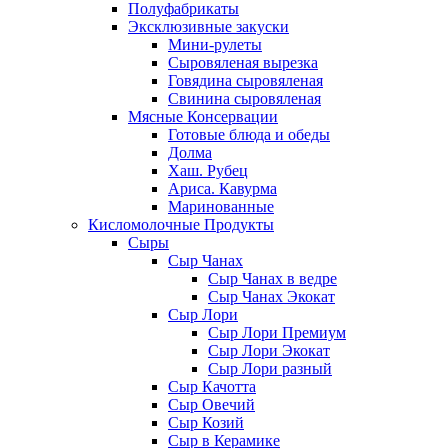
Полуфабрикаты
Эксклюзивные закуски
Мини-рулеты
Сыровяленая вырезка
Говядина сыровяленая
Свинина сыровяленая
Мясные Консервации
Готовые блюда и обеды
Долма
Хаш. Рубец
Ариса. Кавурма
Маринованные
Кисломолочные Продукты
Сыры
Сыр Чанах
Сыр Чанах в ведре
Сыр Чанах Экокат
Сыр Лори
Сыр Лори Премиум
Сыр Лори Экокат
Сыр Лори разный
Сыр Качотта
Сыр Овечий
Сыр Козий
Сыр в Керамике