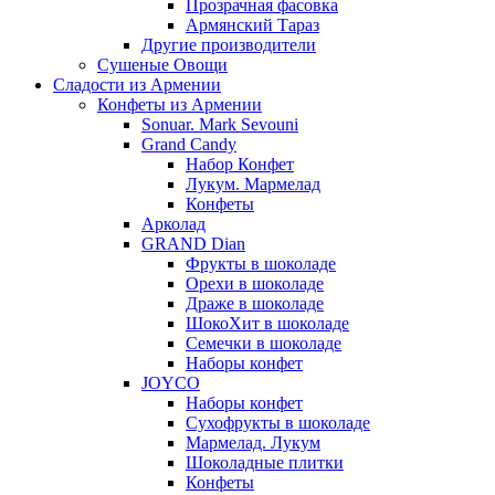
Прозрачная фасовка
Армянский Тараз
Другие производители
Сушеные Овощи
Сладости из Армении
Конфеты из Армении
Sonuar. Mark Sevouni
Grand Candy
Набор Конфет
Лукум. Мармелад
Конфеты
Арколад
GRAND Dian
Фрукты в шоколаде
Орехи в шоколаде
Драже в шоколаде
ШокоХит в шоколаде
Семечки в шоколаде
Наборы конфет
JOYCO
Наборы конфет
Сухофрукты в шоколаде
Мармелад. Лукум
Шоколадные плитки
Конфеты