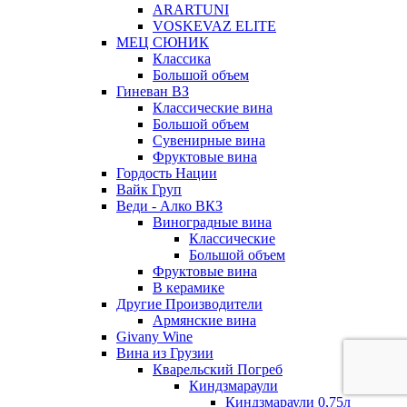
ARARTUNI
VOSKEVAZ ELITE
МЕЦ СЮНИК
Классика
Большой объем
Гиневан ВЗ
Классические вина
Большой объем
Сувенирные вина
Фруктовые вина
Гордость Нации
Вайк Груп
Веди - Алко ВКЗ
Виноградные вина
Классические
Большой объем
Фруктовые вина
В керамике
Другие Производители
Армянские вина
Givany Wine
Вина из Грузии
Кварельский Погреб
Киндзмараули
Киндзмараули 0,75л