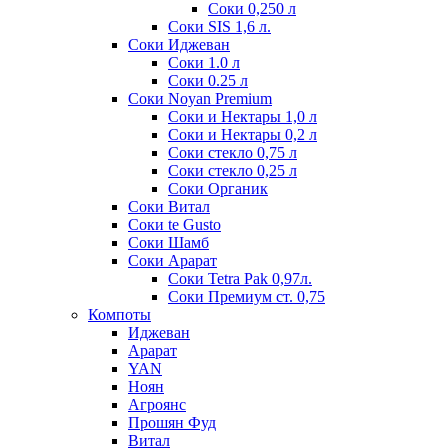
Соки 0,250 л
Соки SIS 1,6 л.
Соки Иджеван
Соки 1.0 л
Соки 0.25 л
Соки Noyan Premium
Соки и Нектары 1,0 л
Соки и Нектары 0,2 л
Соки стекло 0,75 л
Соки стекло 0,25 л
Соки Органик
Соки Витал
Соки te Gusto
Соки Шамб
Соки Арарат
Соки Tetra Pak 0,97л.
Соки Премиум ст. 0,75
Компоты
Иджеван
Арарат
YAN
Ноян
Агроянс
Прошян Фуд
Витал