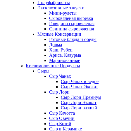
Полуфабрикаты
Эксклюзивные закуски
Мини-рулеты
Сыровяленая вырезка
Говядина сыровяленая
Свинина сыровяленая
Мясные Консервации
Готовые блюда и обеды
Долма
Хаш. Рубец
Ариса. Кавурма
Маринованные
Кисломолочные Продукты
Сыры
Сыр Чанах
Сыр Чанах в ведре
Сыр Чанах Экокат
Сыр Лори
Сыр Лори Премиум
Сыр Лори Экокат
Сыр Лори разный
Сыр Качотта
Сыр Овечий
Сыр Козий
Сыр в Керамике