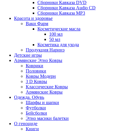
Сборники Кавказа DVD
Сборники Кавказа Audio CD
Сборники Кавказа MP3
Красота и здоровье
Ваки Фарм
Косметические масла
100 мл
50 мл
Косметика для ухода
Продукция Наринэ
Детские игры
Армянские Этно Ковры
Коврики
Половики
Ковры Модерн
3 D Ковры
Классические Ковры
Армянские Ковры
Одежда. Обувь
Шарфы и шапки
Футболки
Бейсболки
Этно масики балетки
О геноциде
Книги