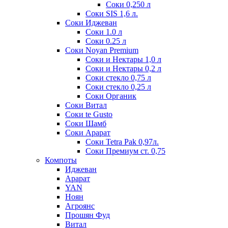
Соки 0,250 л
Соки SIS 1,6 л.
Соки Иджеван
Соки 1.0 л
Соки 0.25 л
Соки Noyan Premium
Соки и Нектары 1,0 л
Соки и Нектары 0,2 л
Соки стекло 0,75 л
Соки стекло 0,25 л
Соки Органик
Соки Витал
Соки te Gusto
Соки Шамб
Соки Арарат
Соки Tetra Pak 0,97л.
Соки Премиум ст. 0,75
Компоты
Иджеван
Арарат
YAN
Ноян
Агроянс
Прошян Фуд
Витал