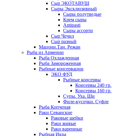
Сыр ЭКОТАВУШ
Сыры Эксклюзивный
Сыры полутведые
Крем сыры
Antipasti
Сыры ассорти
Сыр Чечил
Сыр разный
Мацони.Тан. Режан
Рыба из Армении
Рыба Охлажденная
Рыба Замороженная
Рыбные консервации
ЭКО ФУД
Рыбные консервы
Консервы 240 гр.
Консервы 160 гр.
Супы. Уха. Щи
Филе-кусочки. Суфле
Рыба Копченая
Раки Севанские
Раковые шейки
Раки живые
Раки варенные
Рыбная Икра