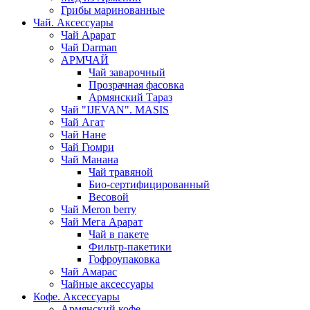
Грибы маринованные
Чай. Аксессуары
Чай Арарат
Чай Darman
АРМЧАЙ
Чай заварочный
Прозрачная фасовка
Армянский Тараз
Чай "IJEVAN". MASIS
Чай Агат
Чай Нане
Чай Гюмри
Чай Манана
Чай травяной
Био-сертифицированный
Весовой
Чай Meron berry
Чай Мега Арарат
Чай в пакете
Фильтр-пакетики
Гофроупаковка
Чай Амарас
Чайные аксессуары
Кофе. Аксессуары
Армянский кофе