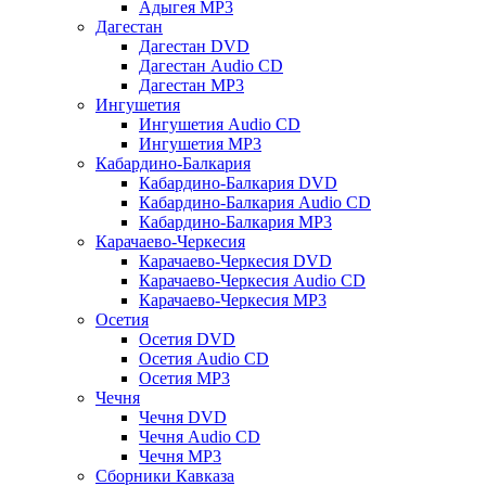
Адыгея MP3
Дагестан
Дагестан DVD
Дагестан Audio CD
Дагестан MP3
Ингушетия
Ингушетия Audio CD
Ингушетия MP3
Кабардино-Балкария
Кабардино-Балкария DVD
Кабардино-Балкария Audio CD
Кабардино-Балкария MP3
Карачаево-Черкесия
Карачаево-Черкесия DVD
Карачаево-Черкесия Audio CD
Карачаево-Черкесия MP3
Осетия
Осетия DVD
Осетия Audio CD
Осетия MP3
Чечня
Чечня DVD
Чечня Audio CD
Чечня MP3
Сборники Кавказа