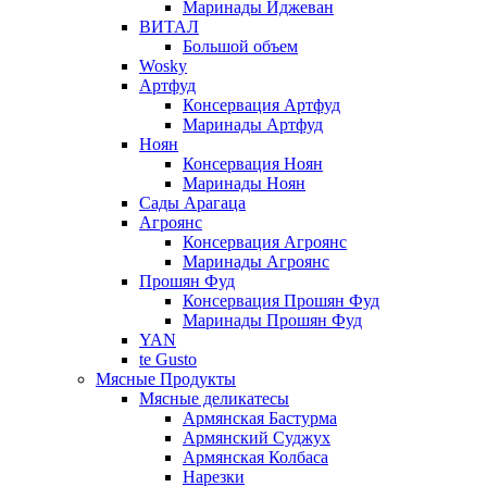
Маринады Иджеван
ВИТАЛ
Большой объем
Wosky
Артфуд
Консервация Артфуд
Маринады Артфуд
Ноян
Консервация Ноян
Маринады Ноян
Сады Арагаца
Агроянс
Консервация Агроянс
Маринады Агроянс
Прошян Фуд
Консервация Прошян Фуд
Маринады Прошян Фуд
YAN
te Gusto
Мясные Продукты
Мясные деликатесы
Армянская Бастурма
Армянский Суджух
Армянская Колбаса
Нарезки