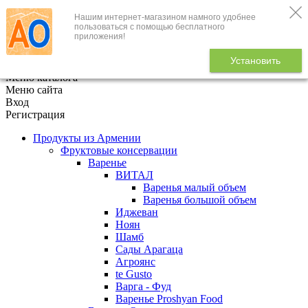
Нашим интернет-магазином намного удобнее
+7 (495) 646-888-1
пользоваться с помощью бесплатного
приложения!
В корзине
0
товаров
Установить
x
Меню каталога
Меню сайта
Вход
Регистрация
Продукты из Армении
Фруктовые консервации
Варенье
ВИТАЛ
Варенья малый объем
Варенья большой объем
Иджеван
Ноян
Шамб
Сады Арагаца
Агроянс
te Gusto
Варга - Фуд
Варенье Proshyan Food