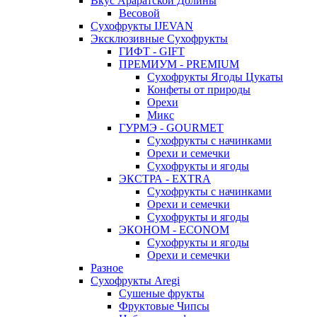
Вкус Араратской Долины
Весовой
Сухофрукты IJEVAN
Эксклюзивные Сухофрукты
ГИФТ - GIFT
ПРЕМИУМ - PREMIUM
Сухофрукты Ягоды Цукаты
Конфеты от природы
Орехи
Микс
ГУРМЭ - GOURMET
Сухофрукты с начинками
Орехи и семечки
Сухофрукты и ягоды
ЭКСТРА - EXTRA
Сухофрукты с начинками
Орехи и семечки
Сухофрукты и ягоды
ЭКОНОМ - ECONOM
Сухофрукты и ягоды
Орехи и семечки
Разное
Сухофрукты Aregi
Сушеные фрукты
Фруктовые Чипсы