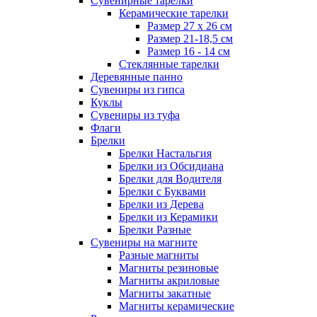
Сувенирные тарелки
Керамические тарелки
Размер 27 х 26 см
Размер 21-18,5 см
Размер 16 - 14 см
Стеклянные тарелки
Деревянные панно
Сувениры из гипса
Куклы
Сувениры из туфа
Флаги
Брелки
Брелки Настальгия
Брелки из Обсидиана
Брелки для Водителя
Брелки с Буквами
Брелки из Дерева
Брелки из Керамики
Брелки Разные
Сувениры на магните
Разные магниты
Магниты резиновые
Магниты акриловые
Магниты закатные
Магниты керамические