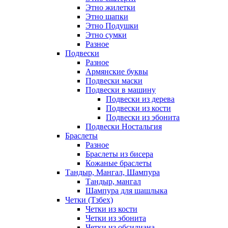
Этно жилетки
Этно шапки
Этно Подушки
Этно сумки
Разное
Подвески
Разное
Армянские буквы
Подвески маски
Подвески в машину
Подвески из дерева
Подвески из кости
Подвески из эбонита
Подвески Ностальгия
Браслеты
Разное
Браслеты из бисера
Кожаные браслеты
Тандыр, Мангал, Шампура
Тандыр, мангал
Шампура для шашлыка
Четки (Тзбех)
Четки из кости
Четки из эбонита
Четки из обсидиана