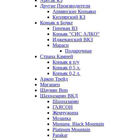
Арегак КЗ
Другие Производители
Армянские Коньяки
Кизлярский КЗ
Коньяк в Бочке
Гиневан ВЗ
Коньяк "СИС АЛКО"
Иджеванский ВКЗ
Мараси
Подарочные
Страна Камней
Коньяк в п/у
Коньяк 0,5 л.
Коньяк 0,2 л.
Аркон Трейд
Мргашен
Шаумян Вин
Шахназарян ВКД
Шахназарян
ГАЯСОН
Жемчужина
Мозаика
Mustang. Black Mountain
Platinum Mountain
Parakar