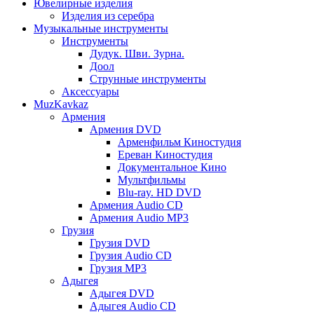
Ювелирные изделия
Изделия из серебра
Музыкальные инструменты
Инструменты
Дудук. Шви. Зурна.
Доол
Струнные инструменты
Аксессуары
MuzKavkaz
Армения
Армения DVD
Арменфильм Киностудия
Ереван Киностудия
Документальное Кино
Мультфильмы
Blu-ray. HD DVD
Армения Audio CD
Армения Audio MP3
Грузия
Грузия DVD
Грузия Audio CD
Грузия MP3
Адыгея
Адыгея DVD
Адыгея Audio CD