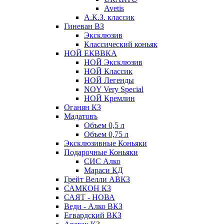
Avetis
А.К.З. классик
Гиневан ВЗ
Эксклюзив
Классический коньяк
НОЙ ЕКВВКА
НОЙ Эксклюзив
НОЙ Классик
НОЙ Легенды
NOY Very Speсial
НОЙ Кремлин
Оганян КЗ
Мадатовъ
Объем 0,5 л
Объем 0,75 л
Эксклюзивные Коньяки
Подарочные Коньяки
СИС Алко
Мараси КД
Грейт Велли АВКЗ
САМКОН КЗ
САЯТ - НОВА
Веди - Алко ВКЗ
Егвардский ВКЗ