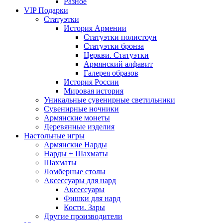
Разное
VIP Подарки
Статуэтки
История Армении
Статуэтки полистоун
Статуэтки бронза
Церкви. Статуэтки
Армянский алфавит
Галерея образов
История России
Мировая история
Уникальные сувенирные светильники
Сувенирные ночники
Армянские монеты
Деревянные изделия
Настольные игры
Армянские Нарды
Нарды + Шахматы
Шахматы
Ломберные столы
Аксессуары для нард
Аксессуары
Фишки для нард
Кости. Зары
Другие производители