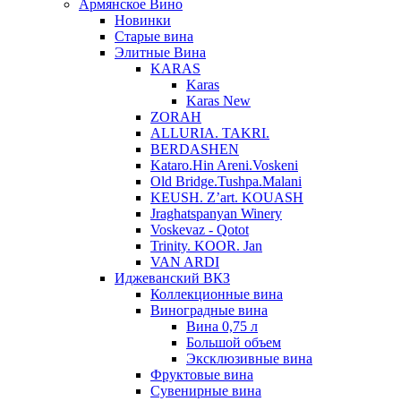
Армянское Вино
Новинки
Старые вина
Элитные Вина
KARAS
Karas
Karas New
ZORAH
ALLURIA. TAKRI.
BERDASHEN
Kataro.Hin Areni.Voskeni
Old Bridge.Tushpa.Malani
KEUSH. Z’art. KOUASH
Jraghatspanyan Winery
Voskevaz - Qotot
Trinity. KOOR. Jan
VAN ARDI
Иджеванский ВКЗ
Коллекционные вина
Виноградные вина
Вина 0,75 л
Большой объем
Эксклюзивные вина
Фруктовые вина
Cувенирные вина