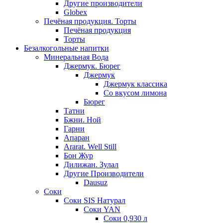
Другие производители
Globex
Печёная продукция. Торты
Печёная продукция
Торты
Безалкогольные напитки
Минеральная Вода
Джермук. Бюрег
Джермук
Джермук классика
Со вкусом лимона
Бюрег
Татни
Бжни. Ной
Гарни
Апаран
Ararat. Well Still
Бон Жур
Дилижан. Зулал
Другие Производители
Dausuz
Соки
Соки SIS Натурал
Соки YAN
Соки 0,930 л