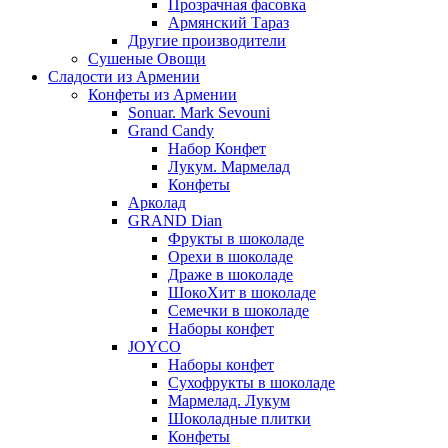
Прозрачная фасовка
Армянский Тараз
Другие производители
Сушеные Овощи
Сладости из Армении
Конфеты из Армении
Sonuar. Mark Sevouni
Grand Candy
Набор Конфет
Лукум. Мармелад
Конфеты
Арколад
GRAND Dian
Фрукты в шоколаде
Орехи в шоколаде
Драже в шоколаде
ШокоХит в шоколаде
Семечки в шоколаде
Наборы конфет
JOYCO
Наборы конфет
Сухофрукты в шоколаде
Мармелад. Лукум
Шоколадные плитки
Конфеты