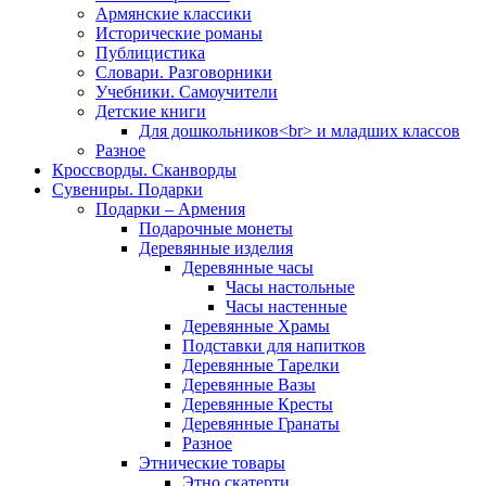
Армянские классики
Исторические романы
Публицистика
Словари. Разговорники
Учебники. Самоучители
Детские книги
Для дошкольников<br> и младших классов
Разное
Кроссворды. Сканворды
Сувениры. Подарки
Подарки – Армения
Подарочные монеты
Деревянные изделия
Деревянные часы
Часы настольные
Часы настенные
Деревянные Храмы
Подставки для напитков
Деревянные Тарелки
Деревянные Вазы
Деревянные Кресты
Деревянные Гранаты
Разное
Этнические товары
Этно скатерти