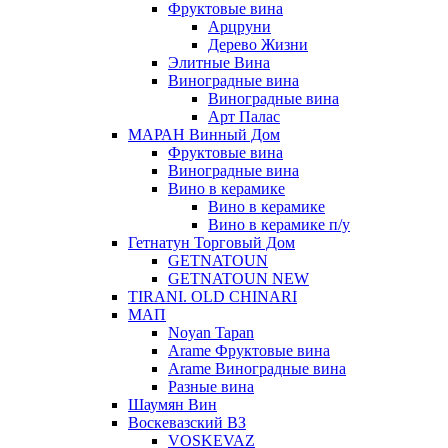
Фруктовые вина
Арцруни
Дерево Жизни
Элитные Вина
Виноградные вина
Виноградные вина
Арт Палас
МАРАН Винный Дом
Фруктовые вина
Виноградные вина
Вино в керамике
Вино в керамике
Вино в керамике п/у
Гетнатун Торговый Дом
GETNATOUN
GETNATOUN NEW
TIRANI. OLD CHINARI
МАП
Noyan Tapan
Arame Фруктовые вина
Arame Виноградные вина
Разные вина
Шаумян Вин
Воскевазский ВЗ
VOSKEVAZ