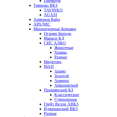
Премиум
Тавинко ВКЗ
TAVINKO
AGASI
Армения Вайн
АРАДИС
Миниатюрные Коньяки
Оганян Бренди
Мараси КД
СИС АЛКО
Животные
Храмы
Разные
Мадатовъ
МАП
Арамэ
Золотой
Армина
Айвазовский
Прошянский КЗ
Классические
Сувенирные
Грейт Велли АВКЗ
Иджеванский ВКЗ
Разные