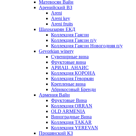
Матевосян Вайн
Аренийский ВЗ
Areni
Areni key
Areni fruits
Шахназарян ЕКД
Коллекция Гаясон
Коллекция Гаясон п/у
Коллекция Гаясон Новогодняя п/у
Gevorkian winery
Сувенирные вина
Фруктовые вина
АРИАЦ. АНАИС
Коллекция КОРОНА
Коллекция Геворкян
Крепленые вина
Абрикосовый Бренди
Армения Вайн
Фруктовые Вина
Коллекция ORRAN
OLD ARMENIA
Виноградные Вина
Коллекция TAKAR
Коллекция YEREVAN
Прошянский КЗ