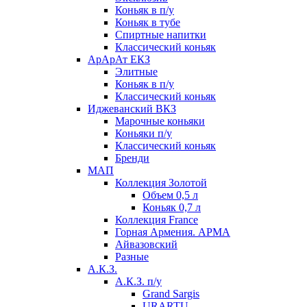
Коньяк в п/у
Коньяк в тубе
Спиртные напитки
Классический коньяк
АрАрАт ЕКЗ
Элитные
Коньяк в п/у
Классический коньяк
Иджеванский ВКЗ
Марочные коньяки
Коньяки п/у
Классический коньяк
Бренди
МАП
Коллекция Золотой
Объем 0,5 л
Коньяк 0,7 л
Коллекция France
Горная Армения. АРМА
Айвазовский
Разные
А.К.З.
А.К.З. п/у
Grand Sargis
URARTU