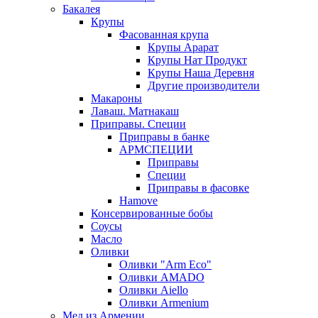
Бакалея
Крупы
Фасованная крупа
Крупы Арарат
Крупы Нат Продукт
Крупы Наша Деревня
Другие производители
Макароны
Лаваш. Матнакаш
Приправы. Специи
Приправы в банке
АРМСПЕЦИИ
Приправы
Специи
Приправы в фасовке
Hamove
Консервированные бобы
Соусы
Масло
Оливки
Оливки "Arm Eco"
Оливки AMADO
Оливки Aiello
Оливки Armenium
Мед из Армении