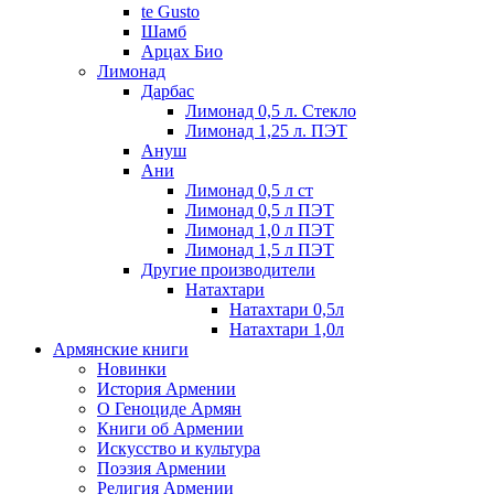
te Gusto
Шамб
Арцах Био
Лимонад
Дарбас
Лимонад 0,5 л. Стекло
Лимонад 1,25 л. ПЭТ
Ануш
Ани
Лимонад 0,5 л ст
Лимонад 0,5 л ПЭТ
Лимонад 1,0 л ПЭТ
Лимонад 1,5 л ПЭТ
Другие производители
Натахтари
Натахтари 0,5л
Натахтари 1,0л
Армянские книги
Новинки
История Армении
О Геноциде Армян
Книги об Армении
Иcкусство и культура
Поэзия Армении
Религия Армении