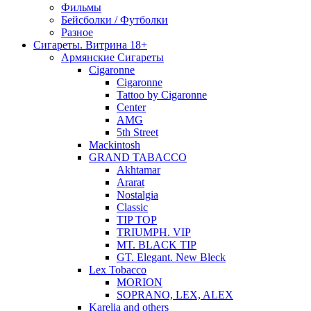
Фильмы
Бейсболки / Футболки
Разное
Сигареты. Витрина 18+
Армянские Сигареты
Cigaronne
Cigaronne
Tattoo by Cigaronne
Center
AMG
5th Street
Mackintosh
GRAND TABACCO
Akhtamar
Ararat
Nostalgia
Classic
TIP TOP
TRIUMPH. VIP
MT. BLACK TIP
GT. Elegant. New Bleck
Lex Tobacco
MORION
SOPRANO, LEX, ALEX
Karelia and others