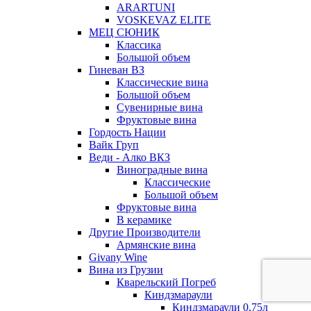
ARARTUNI
VOSKEVAZ ELITE
МЕЦ СЮНИК
Классика
Большой объем
Гиневан ВЗ
Классические вина
Большой объем
Сувенирные вина
Фруктовые вина
Гордость Нации
Вайк Груп
Веди - Алко ВКЗ
Виноградные вина
Классические
Большой объем
Фруктовые вина
В керамике
Другие Производители
Армянские вина
Givany Wine
Вина из Грузии
Кварельский Погреб
Киндзмараули
Киндзмараули 0,75л