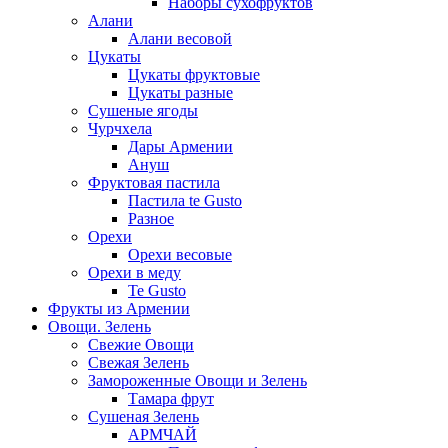
Наборы сухофруктов
Алани
Алани весовой
Цукаты
Цукаты фруктовые
Цукаты разные
Сушеные ягоды
Чурчхела
Дары Армении
Ануш
Фруктовая пастила
Пастила te Gusto
Разное
Орехи
Орехи весовые
Орехи в меду
Te Gusto
Фрукты из Армении
Овощи. Зелень
Свежие Овощи
Свежая Зелень
Замороженные Овощи и Зелень
Тамара фрут
Сушеная Зелень
АРМЧАЙ