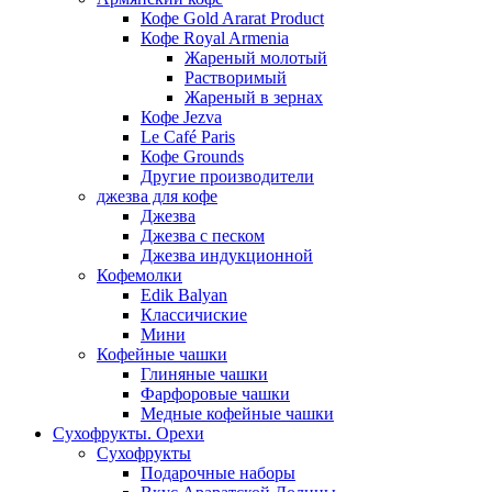
Кофе Gold Ararat Product
Кофе Royal Armenia
Жареный молотый
Растворимый
Жареный в зернах
Кофе Jezva
Le Café Paris
Кофе Grounds
Другие производители
джезва для кофе
Джезва
Джезва с песком
Джезва индукционной
Кофемолки
Edik Balyan
Классичиские
Мини
Кофейные чашки
Глиняные чашки
Фарфоровые чашки
Медные кофейные чашки
Сухофрукты. Орехи
Сухофрукты
Подарочные наборы