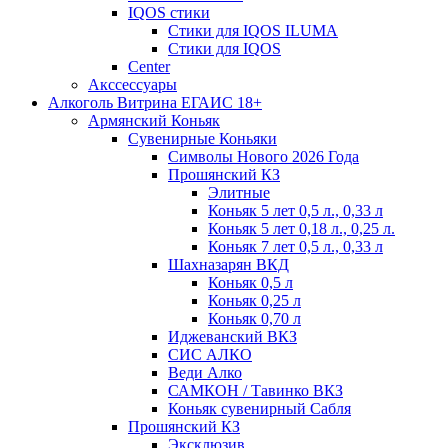
IQOS стики
Стики для IQOS ILUMA
Стики для IQOS
Сenter
Акссессуары
Алкоголь Витрина ЕГАИС 18+
Армянский Коньяк
Сувенирные Коньяки
Символы Нового 2026 Года
Прошянский КЗ
Элитные
Коньяк 5 лет 0,5 л., 0,33 л
Коньяк 5 лет 0,18 л., 0,25 л.
Коньяк 7 лет 0,5 л., 0,33 л
Шахназарян ВКД
Коньяк 0,5 л
Коньяк 0,25 л
Коньяк 0,70 л
Иджеванский ВКЗ
СИС АЛКО
Веди Алко
САМКОН / Тавинко ВКЗ
Коньяк сувенирный Сабля
Прошянский КЗ
Эксклюзив