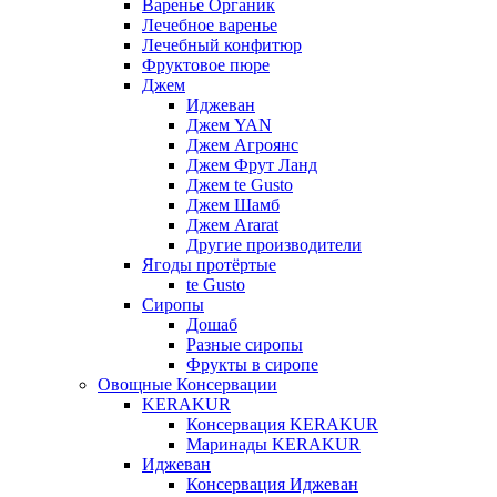
Варенье Органик
Лечебное варенье
Лечебный конфитюр
Фруктовое пюре
Джем
Иджеван
Джем YAN
Джем Агроянс
Джем Фрут Ланд
Джем te Gusto
Джем Шамб
Джем Ararat
Другие производители
Ягоды протёртые
te Gusto
Сиропы
Дошаб
Разные сиропы
Фрукты в сиропе
Овощные Консервации
KERAKUR
Консервация KERAKUR
Маринады KERAKUR
Иджеван
Консервация Иджеван