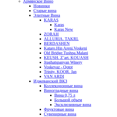
Армянское Вино
Новинки
Старые вина
Элитные Вина
KARAS
Karas
Karas New
ZORAH
ALLURIA. TAKRI.
BERDASHEN
Kataro.Hin Areni.Voskeni
Old Bridge.Tushpa.Malani
KEUSH. Z’art. KOUASH
Jraghatspanyan Winery
Voskevaz - Qotot
Trinity. KOOR. Jan
VAN ARDI
Иджеванский ВКЗ
Коллекционные вина
Виноградные вина
Вина 0,75 л
Большой объем
Эксклюзивные вина
Фруктовые вина
Cувенирные вина