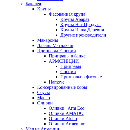
Бакалея
Крупы
Фасованная крупа
Крупы Арарат
Крупы Нат Продукт
Крупы Наша Деревня
Другие производители
Макароны
Лаваш. Матнакаш
Приправы. Специи
Приправы в банке
АРМСПЕЦИИ
Приправы
Специи
Приправы в фасовке
Hamove
Консервированные бобы
Соусы
Масло
Оливки
Оливки "Arm Eco"
Оливки AMADO
Оливки Aiello
Оливки Armenium
Мед из Армении