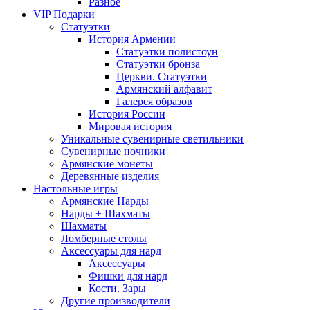
Разное
VIP Подарки
Статуэтки
История Армении
Статуэтки полистоун
Статуэтки бронза
Церкви. Статуэтки
Армянский алфавит
Галерея образов
История России
Мировая история
Уникальные сувенирные светильники
Сувенирные ночники
Армянские монеты
Деревянные изделия
Настольные игры
Армянские Нарды
Нарды + Шахматы
Шахматы
Ломберные столы
Аксессуары для нард
Аксессуары
Фишки для нард
Кости. Зары
Другие производители