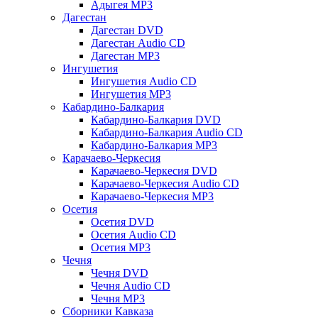
Адыгея MP3
Дагестан
Дагестан DVD
Дагестан Audio CD
Дагестан MP3
Ингушетия
Ингушетия Audio CD
Ингушетия MP3
Кабардино-Балкария
Кабардино-Балкария DVD
Кабардино-Балкария Audio CD
Кабардино-Балкария MP3
Карачаево-Черкесия
Карачаево-Черкесия DVD
Карачаево-Черкесия Audio CD
Карачаево-Черкесия MP3
Осетия
Осетия DVD
Осетия Audio CD
Осетия MP3
Чечня
Чечня DVD
Чечня Audio CD
Чечня MP3
Сборники Кавказа