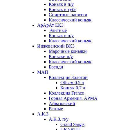
Коньяк в п/у
Коньяк в тубе
Спиртные напитки
Классический коньяк
АрАрАт ЕКЗ
Элитные
Коньяк в п/у
Классический коньяк
Иджеванский ВКЗ
Марочные коньяки
Коньяки п/у
Классический коньяк
Бренди
МАП
Коллекция Золотой
Объем 0,5 л
Коньяк 0,7 л
Коллекция France
Горная Армения. АРМА
Айвазовский
Разные
А.К.З.
А.К.З. п/у
Grand Sargis
URARTU