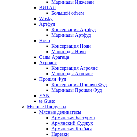
Маринады Иджеван
ВИТАЛ
Большой объем
Wosky
Артфуд
Консервация Артфуд
Маринады Артфуд
Ноян
Консервация Ноян
Маринады Ноян
Сады Арагаца
Агроянс
Консервация Агроянс
Маринады Агроянс
Прошян Фуд
Консервация Прошян Фуд
Маринады Прошян Фуд
YAN
te Gusto
Мясные Продукты
Мясные деликатесы
Армянская Бастурма
Армянский Суджух
Армянская Колбаса
Нарезки