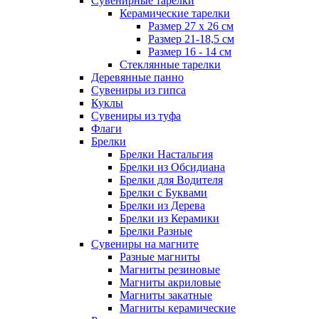
Сувенирные тарелки
Керамические тарелки
Размер 27 х 26 см
Размер 21-18,5 см
Размер 16 - 14 см
Стеклянные тарелки
Деревянные панно
Сувениры из гипса
Куклы
Сувениры из туфа
Флаги
Брелки
Брелки Настальгия
Брелки из Обсидиана
Брелки для Водителя
Брелки с Буквами
Брелки из Дерева
Брелки из Керамики
Брелки Разные
Сувениры на магните
Разные магниты
Магниты резиновые
Магниты акриловые
Магниты закатные
Магниты керамические