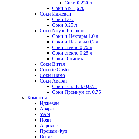
Соки 0,250 л
Соки SIS 1,6 л.
Соки Иджеван
Соки 1.0 л
Соки 0.25 л
Соки Noyan Premium
Соки и Нектары 1,0 л
Соки и Нектары 0,2 л
Соки стекло 0,75 л
Соки стекло 0,25 л
Соки Органик
Соки Витал
Соки te Gusto
Соки Шамб
Соки Арарат
Соки Tetra Pak 0,97л.
Соки Премиум ст. 0,75
Компоты
Иджеван
Арарат
YAN
Ноян
Агроянс
Прошян Фуд
Витал