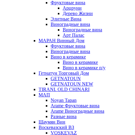
Фруктовые вина
Арцруни
Дерево Жизни
Элитные Вина
Виноградные вина
Виноградные вина
Арт Палас
МАРАН Винный Дом
Фруктовые вина
Виноградные вина
Вино в керамике
Вино в керамике
Вино в керамике п/у
Гетнатун Торговый Дом
GETNATOUN
GETNATOUN NEW
TIRANI. OLD CHINARI
МАП
Noyan Tapan
Arame Фруктовые вина
Arame Виноградные вина
Разные вина
Шаумян Вин
Воскевазский ВЗ
VOSKEVAZ