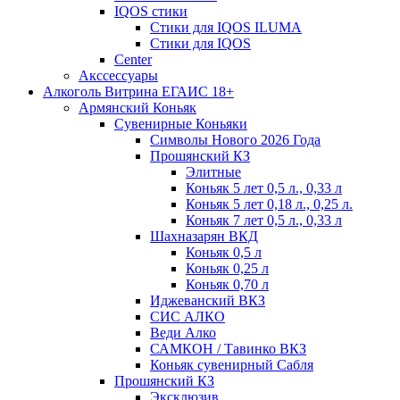
IQOS стики
Стики для IQOS ILUMA
Стики для IQOS
Сenter
Акссессуары
Алкоголь Витрина ЕГАИС 18+
Армянский Коньяк
Сувенирные Коньяки
Символы Нового 2026 Года
Прошянский КЗ
Элитные
Коньяк 5 лет 0,5 л., 0,33 л
Коньяк 5 лет 0,18 л., 0,25 л.
Коньяк 7 лет 0,5 л., 0,33 л
Шахназарян ВКД
Коньяк 0,5 л
Коньяк 0,25 л
Коньяк 0,70 л
Иджеванский ВКЗ
СИС АЛКО
Веди Алко
САМКОН / Тавинко ВКЗ
Коньяк сувенирный Сабля
Прошянский КЗ
Эксклюзив