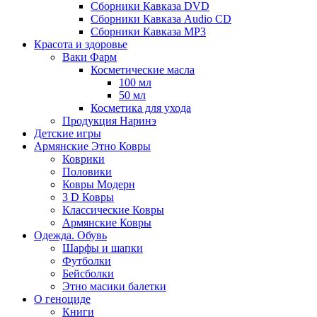
Сборники Кавказа DVD
Сборники Кавказа Audio CD
Сборники Кавказа MP3
Красота и здоровье
Ваки Фарм
Косметические масла
100 мл
50 мл
Косметика для ухода
Продукция Наринэ
Детские игры
Армянские Этно Ковры
Коврики
Половики
Ковры Модерн
3 D Ковры
Классические Ковры
Армянские Ковры
Одежда. Обувь
Шарфы и шапки
Футболки
Бейсболки
Этно масики балетки
О геноциде
Книги