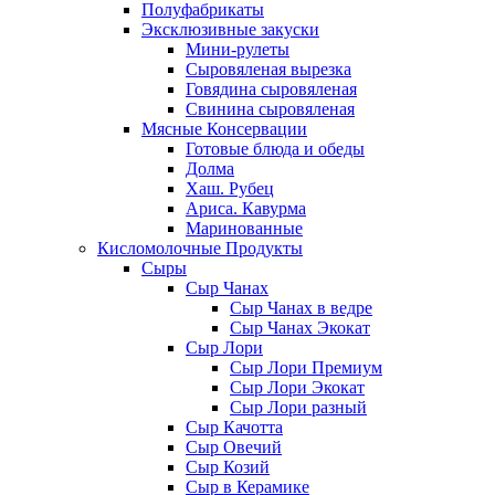
Полуфабрикаты
Эксклюзивные закуски
Мини-рулеты
Сыровяленая вырезка
Говядина сыровяленая
Свинина сыровяленая
Мясные Консервации
Готовые блюда и обеды
Долма
Хаш. Рубец
Ариса. Кавурма
Маринованные
Кисломолочные Продукты
Сыры
Сыр Чанах
Сыр Чанах в ведре
Сыр Чанах Экокат
Сыр Лори
Сыр Лори Премиум
Сыр Лори Экокат
Сыр Лори разный
Сыр Качотта
Сыр Овечий
Сыр Козий
Сыр в Керамике