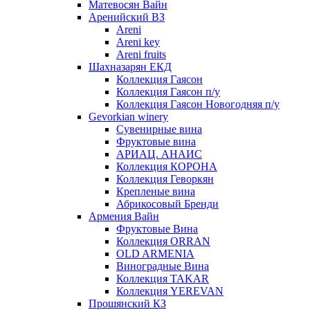
Матевосян Вайн
Аренийский ВЗ
Areni
Areni key
Areni fruits
Шахназарян ЕКД
Коллекция Гаясон
Коллекция Гаясон п/у
Коллекция Гаясон Новогодняя п/у
Gevorkian winery
Сувенирные вина
Фруктовые вина
АРИАЦ. АНАИС
Коллекция КОРОНА
Коллекция Геворкян
Крепленые вина
Абрикосовый Бренди
Армения Вайн
Фруктовые Вина
Коллекция ORRAN
OLD ARMENIA
Виноградные Вина
Коллекция TAKAR
Коллекция YEREVAN
Прошянский КЗ