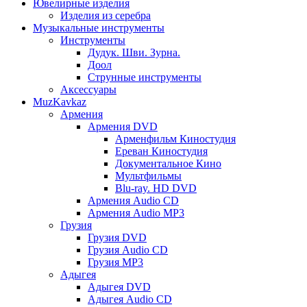
Ювелирные изделия
Изделия из серебра
Музыкальные инструменты
Инструменты
Дудук. Шви. Зурна.
Доол
Струнные инструменты
Аксессуары
MuzKavkaz
Армения
Армения DVD
Арменфильм Киностудия
Ереван Киностудия
Документальное Кино
Мультфильмы
Blu-ray. HD DVD
Армения Audio CD
Армения Audio MP3
Грузия
Грузия DVD
Грузия Audio CD
Грузия MP3
Адыгея
Адыгея DVD
Адыгея Audio CD