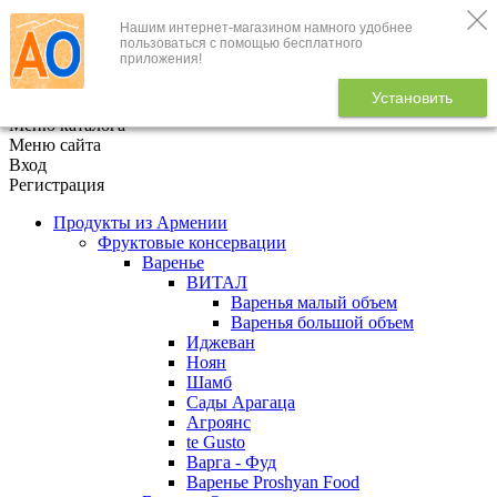
Нашим интернет-магазином намного удобнее
+7 (495) 646-888-1
пользоваться с помощью бесплатного
приложения!
В корзине
0
товаров
Установить
x
Меню каталога
Меню сайта
Вход
Регистрация
Продукты из Армении
Фруктовые консервации
Варенье
ВИТАЛ
Варенья малый объем
Варенья большой объем
Иджеван
Ноян
Шамб
Сады Арагаца
Агроянс
te Gusto
Варга - Фуд
Варенье Proshyan Food