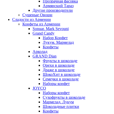
Прозрачная фасовка
Армянский Тараз
Другие производители
Сушеные Овощи
Сладости из Армении
Конфеты из Армении
Sonuar. Mark Sevouni
Grand Candy
Набор Конфет
Лукум. Мармелад
Конфеты
Арколад
GRAND Dian
Фрукты в шоколаде
Орехи в шоколаде
Драже в шоколаде
ШокоХит в шоколаде
Семечки в шоколаде
Наборы конфет
JOYCO
Наборы конфет
Сухофрукты в шоколаде
Мармелад. Лукум
Шоколадные плитки
Конфеты