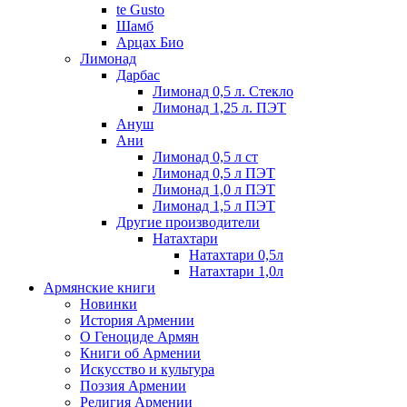
te Gusto
Шамб
Арцах Био
Лимонад
Дарбас
Лимонад 0,5 л. Стекло
Лимонад 1,25 л. ПЭТ
Ануш
Ани
Лимонад 0,5 л ст
Лимонад 0,5 л ПЭТ
Лимонад 1,0 л ПЭТ
Лимонад 1,5 л ПЭТ
Другие производители
Натахтари
Натахтари 0,5л
Натахтари 1,0л
Армянские книги
Новинки
История Армении
О Геноциде Армян
Книги об Армении
Иcкусство и культура
Поэзия Армении
Религия Армении