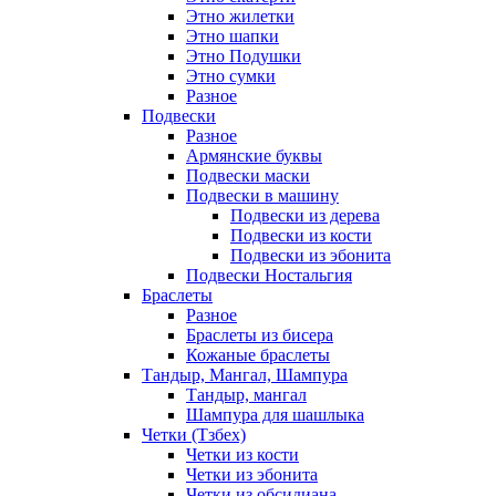
Этно жилетки
Этно шапки
Этно Подушки
Этно сумки
Разное
Подвески
Разное
Армянские буквы
Подвески маски
Подвески в машину
Подвески из дерева
Подвески из кости
Подвески из эбонита
Подвески Ностальгия
Браслеты
Разное
Браслеты из бисера
Кожаные браслеты
Тандыр, Мангал, Шампура
Тандыр, мангал
Шампура для шашлыка
Четки (Тзбех)
Четки из кости
Четки из эбонита
Четки из обсидиана