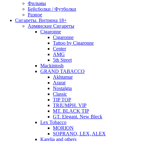
Фильмы
Бейсболки / Футболки
Разное
Сигареты. Витрина 18+
Армянские Сигареты
Cigaronne
Cigaronne
Tattoo by Cigaronne
Center
AMG
5th Street
Mackintosh
GRAND TABACCO
Akhtamar
Ararat
Nostalgia
Classic
TIP TOP
TRIUMPH. VIP
MT. BLACK TIP
GT. Elegant. New Bleck
Lex Tobacco
MORION
SOPRANO, LEX, ALEX
Karelia and others