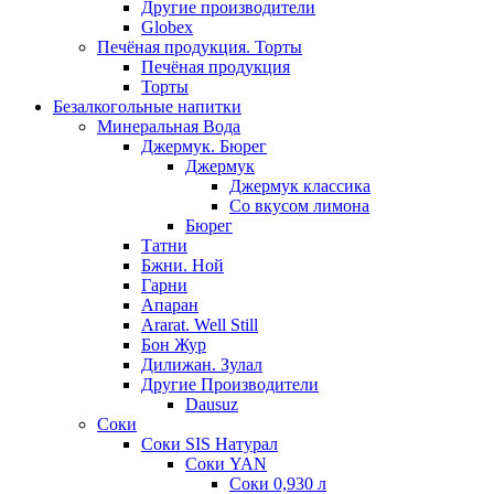
Другие производители
Globex
Печёная продукция. Торты
Печёная продукция
Торты
Безалкогольные напитки
Минеральная Вода
Джермук. Бюрег
Джермук
Джермук классика
Со вкусом лимона
Бюрег
Татни
Бжни. Ной
Гарни
Апаран
Ararat. Well Still
Бон Жур
Дилижан. Зулал
Другие Производители
Dausuz
Соки
Соки SIS Натурал
Соки YAN
Соки 0,930 л