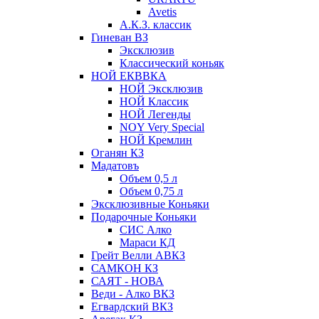
Avetis
А.К.З. классик
Гиневан ВЗ
Эксклюзив
Классический коньяк
НОЙ ЕКВВКА
НОЙ Эксклюзив
НОЙ Классик
НОЙ Легенды
NOY Very Speсial
НОЙ Кремлин
Оганян КЗ
Мадатовъ
Объем 0,5 л
Объем 0,75 л
Эксклюзивные Коньяки
Подарочные Коньяки
СИС Алко
Мараси КД
Грейт Велли АВКЗ
САМКОН КЗ
САЯТ - НОВА
Веди - Алко ВКЗ
Егвардский ВКЗ