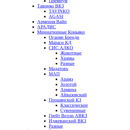
Премиум
Тавинко ВКЗ
TAVINKO
AGASI
Армения Вайн
АРАДИС
Миниатюрные Коньяки
Оганян Бренди
Мараси КД
СИС АЛКО
Животные
Храмы
Разные
Мадатовъ
МАП
Арамэ
Золотой
Армина
Айвазовский
Прошянский КЗ
Классические
Сувенирные
Грейт Велли АВКЗ
Иджеванский ВКЗ
Разные