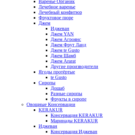
Варенье Органик
Лечебное варенье
Лечебный конфитюр
Фруктовое пюре
Джем
Иджеван
Джем YAN
Джем Агроянс
Джем Фрут Ланд
Джем te Gusto
Джем Шамб
Джем Ararat
Другие производители
Ягоды протёртые
te Gusto
Сиропы
Дошаб
Разные сиропы
Фрукты в сиропе
Овощные Консервации
KERAKUR
Консервация KERAKUR
Маринады KERAKUR
Иджеван
Консервация Иджеван