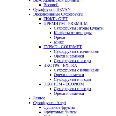
Вкус Араратской Долины
Весовой
Сухофрукты IJEVAN
Эксклюзивные Сухофрукты
ГИФТ - GIFT
ПРЕМИУМ - PREMIUM
Сухофрукты Ягоды Цукаты
Конфеты от природы
Орехи
Микс
ГУРМЭ - GOURMET
Сухофрукты с начинками
Орехи и семечки
Сухофрукты и ягоды
ЭКСТРА - EXTRA
Сухофрукты с начинками
Орехи и семечки
Сухофрукты и ягоды
ЭКОНОМ - ECONOM
Сухофрукты и ягоды
Орехи и семечки
Разное
Сухофрукты Aregi
Сушеные фрукты
Фруктовые Чипсы