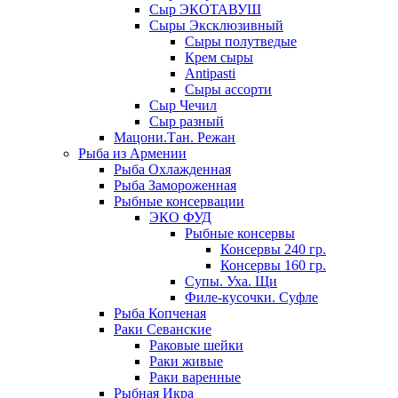
Сыр ЭКОТАВУШ
Сыры Эксклюзивный
Сыры полутведые
Крем сыры
Antipasti
Сыры ассорти
Сыр Чечил
Сыр разный
Мацони.Тан. Режан
Рыба из Армении
Рыба Охлажденная
Рыба Замороженная
Рыбные консервации
ЭКО ФУД
Рыбные консервы
Консервы 240 гр.
Консервы 160 гр.
Супы. Уха. Щи
Филе-кусочки. Суфле
Рыба Копченая
Раки Севанские
Раковые шейки
Раки живые
Раки варенные
Рыбная Икра