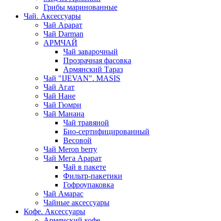
Грибы маринованные
Чай. Аксессуары
Чай Арарат
Чай Darman
АРМЧАЙ
Чай заварочный
Прозрачная фасовка
Армянский Тараз
Чай "IJEVAN". MASIS
Чай Агат
Чай Нане
Чай Гюмри
Чай Манана
Чай травяной
Био-сертифицированный
Весовой
Чай Meron berry
Чай Мега Арарат
Чай в пакете
Фильтр-пакетики
Гофроупаковка
Чай Амарас
Чайные аксессуары
Кофе. Аксессуары
Армянский кофе