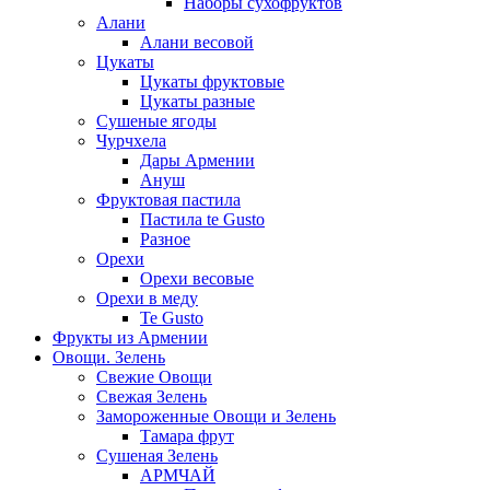
Наборы сухофруктов
Алани
Алани весовой
Цукаты
Цукаты фруктовые
Цукаты разные
Сушеные ягоды
Чурчхела
Дары Армении
Ануш
Фруктовая пастила
Пастила te Gusto
Разное
Орехи
Орехи весовые
Орехи в меду
Te Gusto
Фрукты из Армении
Овощи. Зелень
Свежие Овощи
Свежая Зелень
Замороженные Овощи и Зелень
Тамара фрут
Сушеная Зелень
АРМЧАЙ