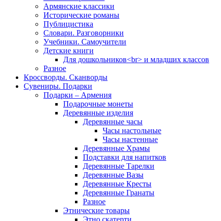
Армянские классики
Исторические романы
Публицистика
Словари. Разговорники
Учебники. Самоучители
Детские книги
Для дошкольников<br> и младших классов
Разное
Кроссворды. Сканворды
Сувениры. Подарки
Подарки – Армения
Подарочные монеты
Деревянные изделия
Деревянные часы
Часы настольные
Часы настенные
Деревянные Храмы
Подставки для напитков
Деревянные Тарелки
Деревянные Вазы
Деревянные Кресты
Деревянные Гранаты
Разное
Этнические товары
Этно скатерти