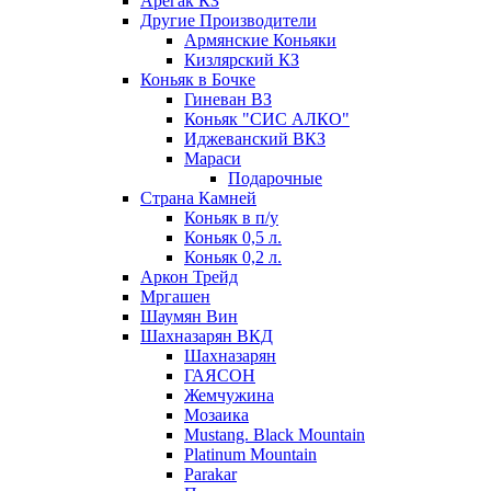
Арегак КЗ
Другие Производители
Армянские Коньяки
Кизлярский КЗ
Коньяк в Бочке
Гиневан ВЗ
Коньяк "СИС АЛКО"
Иджеванский ВКЗ
Мараси
Подарочные
Страна Камней
Коньяк в п/у
Коньяк 0,5 л.
Коньяк 0,2 л.
Аркон Трейд
Мргашен
Шаумян Вин
Шахназарян ВКД
Шахназарян
ГАЯСОН
Жемчужина
Мозаика
Mustang. Black Mountain
Platinum Mountain
Parakar