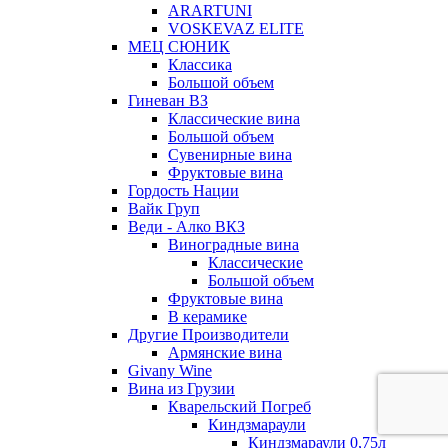
ARARTUNI
VOSKEVAZ ELITE
МЕЦ СЮНИК
Классика
Большой объем
Гиневан ВЗ
Классические вина
Большой объем
Сувенирные вина
Фруктовые вина
Гордость Нации
Вайк Груп
Веди - Алко ВКЗ
Виноградные вина
Классические
Большой объем
Фруктовые вина
В керамике
Другие Производители
Армянские вина
Givany Wine
Вина из Грузии
Кварельский Погреб
Киндзмараули
Киндзмараули 0,75л