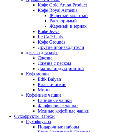
Кофе Gold Ararat Product
Кофе Royal Armenia
Жареный молотый
Растворимый
Жареный в зернах
Кофе Jezva
Le Café Paris
Кофе Grounds
Другие производители
джезва для кофе
Джезва
Джезва с песком
Джезва индукционной
Кофемолки
Edik Balyan
Классичиские
Мини
Кофейные чашки
Глиняные чашки
Фарфоровые чашки
Медные кофейные чашки
Сухофрукты. Орехи
Сухофрукты
Подарочные наборы