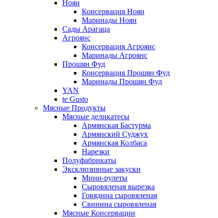
Ноян
Консервация Ноян
Маринады Ноян
Сады Арагаца
Агроянс
Консервация Агроянс
Маринады Агроянс
Прошян Фуд
Консервация Прошян Фуд
Маринады Прошян Фуд
YAN
te Gusto
Мясные Продукты
Мясные деликатесы
Армянская Бастурма
Армянский Суджух
Армянская Колбаса
Нарезки
Полуфабрикаты
Эксклюзивные закуски
Мини-рулеты
Сыровяленая вырезка
Говядина сыровяленая
Свинина сыровяленая
Мясные Консервации