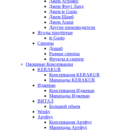
Джем Агроянс
Джем Фрут Ланд
Джем te Gusto
Джем Шамб
Джем Ararat
Другие производители
Ягоды протёртые
te Gusto
Сиропы
Дошаб
Разные сиропы
Фрукты в сиропе
Овощные Консервации
KERAKUR
Консервация KERAKUR
Маринады KERAKUR
Иджеван
Консервация Иджеван
Маринады Иджеван
ВИТАЛ
Большой объем
Wosky
Артфуд
Консервация Артфуд
Маринады Артфуд