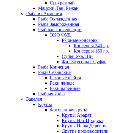
Сыр разный
Мацони.Тан. Режан
Рыба из Армении
Рыба Охлажденная
Рыба Замороженная
Рыбные консервации
ЭКО ФУД
Рыбные консервы
Консервы 240 гр.
Консервы 160 гр.
Супы. Уха. Щи
Филе-кусочки. Суфле
Рыба Копченая
Раки Севанские
Раковые шейки
Раки живые
Раки варенные
Рыбная Икра
Бакалея
Крупы
Фасованная крупа
Крупы Арарат
Крупы Нат Продукт
Крупы Наша Деревня
Другие производители