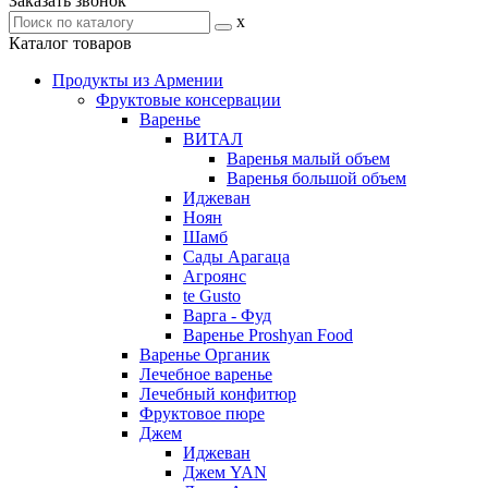
Заказать звонок
x
Каталог товаров
Продукты из Армении
Фруктовые консервации
Варенье
ВИТАЛ
Варенья малый объем
Варенья большой объем
Иджеван
Ноян
Шамб
Сады Арагаца
Агроянс
te Gusto
Варга - Фуд
Варенье Proshyan Food
Варенье Органик
Лечебное варенье
Лечебный конфитюр
Фруктовое пюре
Джем
Иджеван
Джем YAN