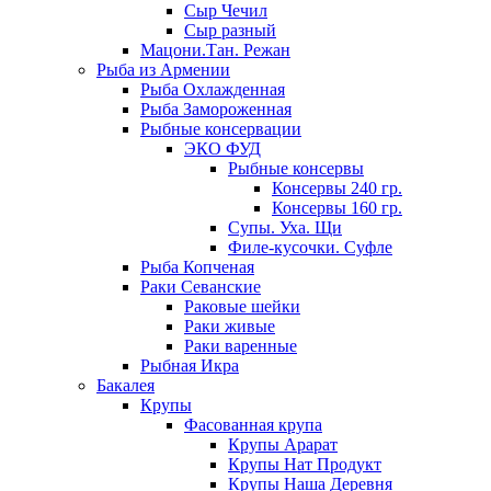
Сыр Чечил
Сыр разный
Мацони.Тан. Режан
Рыба из Армении
Рыба Охлажденная
Рыба Замороженная
Рыбные консервации
ЭКО ФУД
Рыбные консервы
Консервы 240 гр.
Консервы 160 гр.
Супы. Уха. Щи
Филе-кусочки. Суфле
Рыба Копченая
Раки Севанские
Раковые шейки
Раки живые
Раки варенные
Рыбная Икра
Бакалея
Крупы
Фасованная крупа
Крупы Арарат
Крупы Нат Продукт
Крупы Наша Деревня