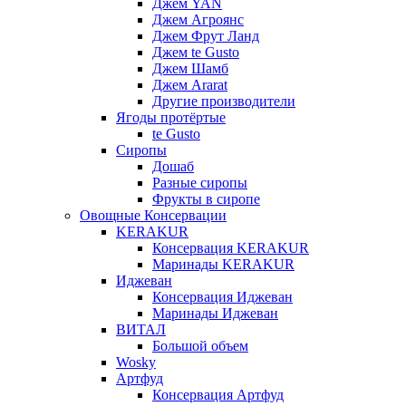
Джем YAN
Джем Агроянс
Джем Фрут Ланд
Джем te Gusto
Джем Шамб
Джем Ararat
Другие производители
Ягоды протёртые
te Gusto
Сиропы
Дошаб
Разные сиропы
Фрукты в сиропе
Овощные Консервации
KERAKUR
Консервация KERAKUR
Маринады KERAKUR
Иджеван
Консервация Иджеван
Маринады Иджеван
ВИТАЛ
Большой объем
Wosky
Артфуд
Консервация Артфуд