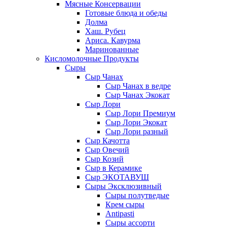
Мясные Консервации
Готовые блюда и обеды
Долма
Хаш. Рубец
Ариса. Кавурма
Маринованные
Кисломолочные Продукты
Сыры
Сыр Чанах
Сыр Чанах в ведре
Сыр Чанах Экокат
Сыр Лори
Сыр Лори Премиум
Сыр Лори Экокат
Сыр Лори разный
Сыр Качотта
Сыр Овечий
Сыр Козий
Сыр в Керамике
Сыр ЭКОТАВУШ
Сыры Эксклюзивный
Сыры полутведые
Крем сыры
Antipasti
Сыры ассорти