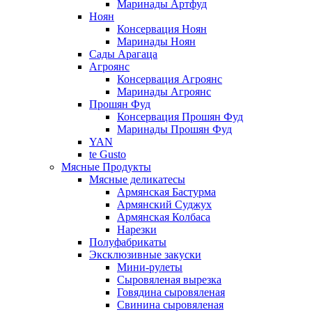
Маринады Артфуд
Ноян
Консервация Ноян
Маринады Ноян
Сады Арагаца
Агроянс
Консервация Агроянс
Маринады Агроянс
Прошян Фуд
Консервация Прошян Фуд
Маринады Прошян Фуд
YAN
te Gusto
Мясные Продукты
Мясные деликатесы
Армянская Бастурма
Армянский Суджух
Армянская Колбаса
Нарезки
Полуфабрикаты
Эксклюзивные закуски
Мини-рулеты
Сыровяленая вырезка
Говядина сыровяленая
Свинина сыровяленая