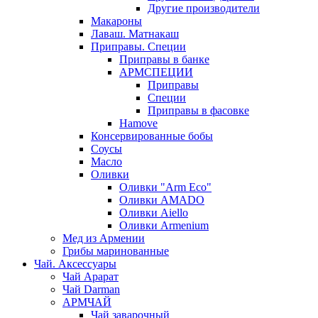
Другие производители
Макароны
Лаваш. Матнакаш
Приправы. Специи
Приправы в банке
АРМСПЕЦИИ
Приправы
Специи
Приправы в фасовке
Hamove
Консервированные бобы
Соусы
Масло
Оливки
Оливки "Arm Eco"
Оливки AMADO
Оливки Aiello
Оливки Armenium
Мед из Армении
Грибы маринованные
Чай. Аксессуары
Чай Арарат
Чай Darman
АРМЧАЙ
Чай заварочный