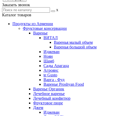
Заказать звонок
x
Каталог товаров
Продукты из Армении
Фруктовые консервации
Варенье
ВИТАЛ
Варенья малый объем
Варенья большой объем
Иджеван
Ноян
Шамб
Сады Арагаца
Агроянс
te Gusto
Варга - Фуд
Варенье Proshyan Food
Варенье Органик
Лечебное варенье
Лечебный конфитюр
Фруктовое пюре
Джем
Иджеван