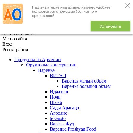
Нашим интернет-магазином намного удобнее
+7 (495) 646-888-1
пользоваться с помощью бесплатного
приложения!
В корзине
0
товаров
Установить
x
Меню каталога
Меню сайта
Вход
Регистрация
Продукты из Армении
Фруктовые консервации
Варенье
ВИТАЛ
Варенья малый объем
Варенья большой объем
Иджеван
Ноян
Шамб
Сады Арагаца
Агроянс
te Gusto
Варга - Фуд
Варенье Proshyan Food