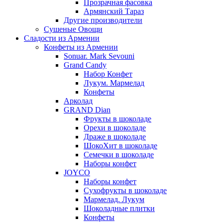
Прозрачная фасовка
Армянский Тараз
Другие производители
Сушеные Овощи
Сладости из Армении
Конфеты из Армении
Sonuar. Mark Sevouni
Grand Candy
Набор Конфет
Лукум. Мармелад
Конфеты
Арколад
GRAND Dian
Фрукты в шоколаде
Орехи в шоколаде
Драже в шоколаде
ШокоХит в шоколаде
Семечки в шоколаде
Наборы конфет
JOYCO
Наборы конфет
Сухофрукты в шоколаде
Мармелад. Лукум
Шоколадные плитки
Конфеты