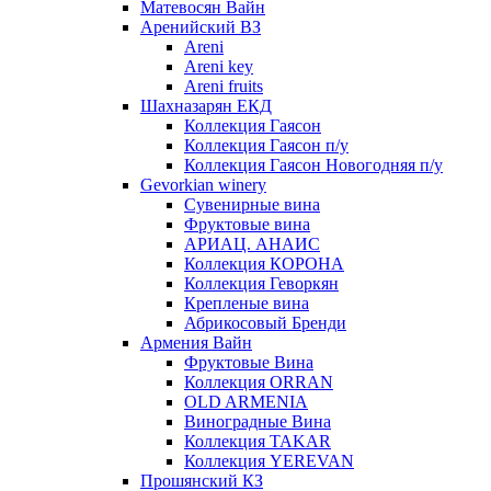
Матевосян Вайн
Аренийский ВЗ
Areni
Areni key
Areni fruits
Шахназарян ЕКД
Коллекция Гаясон
Коллекция Гаясон п/у
Коллекция Гаясон Новогодняя п/у
Gevorkian winery
Сувенирные вина
Фруктовые вина
АРИАЦ. АНАИС
Коллекция КОРОНА
Коллекция Геворкян
Крепленые вина
Абрикосовый Бренди
Армения Вайн
Фруктовые Вина
Коллекция ORRAN
OLD ARMENIA
Виноградные Вина
Коллекция TAKAR
Коллекция YEREVAN
Прошянский КЗ