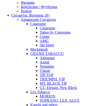
Фильмы
Бейсболки / Футболки
Разное
Сигареты. Витрина 18+
Армянские Сигареты
Cigaronne
Cigaronne
Tattoo by Cigaronne
Center
AMG
5th Street
Mackintosh
GRAND TABACCO
Akhtamar
Ararat
Nostalgia
Classic
TIP TOP
TRIUMPH. VIP
MT. BLACK TIP
GT. Elegant. New Bleck
Lex Tobacco
MORION
SOPRANO, LEX, ALEX
Karelia and others