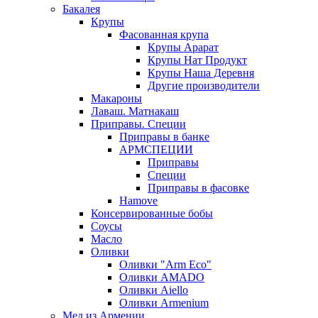
Бакалея
Крупы
Фасованная крупа
Крупы Арарат
Крупы Нат Продукт
Крупы Наша Деревня
Другие производители
Макароны
Лаваш. Матнакаш
Приправы. Специи
Приправы в банке
АРМСПЕЦИИ
Приправы
Специи
Приправы в фасовке
Hamove
Консервированные бобы
Соусы
Масло
Оливки
Оливки "Arm Eco"
Оливки AMADO
Оливки Aiello
Оливки Armenium
Мед из Армении