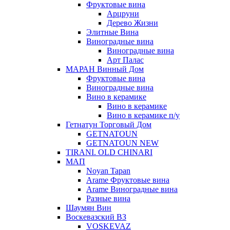
Фруктовые вина
Арцруни
Дерево Жизни
Элитные Вина
Виноградные вина
Виноградные вина
Арт Палас
МАРАН Винный Дом
Фруктовые вина
Виноградные вина
Вино в керамике
Вино в керамике
Вино в керамике п/у
Гетнатун Торговый Дом
GETNATOUN
GETNATOUN NEW
TIRANI. OLD CHINARI
МАП
Noyan Tapan
Arame Фруктовые вина
Arame Виноградные вина
Разные вина
Шаумян Вин
Воскевазский ВЗ
VOSKEVAZ