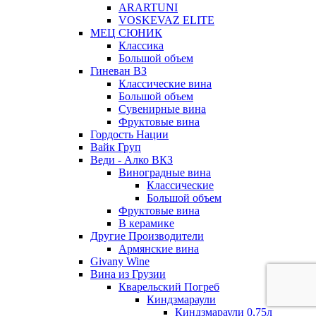
ARARTUNI
VOSKEVAZ ELITE
МЕЦ СЮНИК
Классика
Большой объем
Гиневан ВЗ
Классические вина
Большой объем
Сувенирные вина
Фруктовые вина
Гордость Нации
Вайк Груп
Веди - Алко ВКЗ
Виноградные вина
Классические
Большой объем
Фруктовые вина
В керамике
Другие Производители
Армянские вина
Givany Wine
Вина из Грузии
Кварельский Погреб
Киндзмараули
Киндзмараули 0,75л