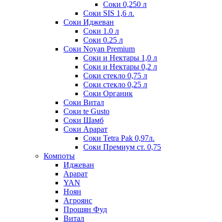
Соки 0,250 л
Соки SIS 1,6 л.
Соки Иджеван
Соки 1.0 л
Соки 0.25 л
Соки Noyan Premium
Соки и Нектары 1,0 л
Соки и Нектары 0,2 л
Соки стекло 0,75 л
Соки стекло 0,25 л
Соки Органик
Соки Витал
Соки te Gusto
Соки Шамб
Соки Арарат
Соки Tetra Pak 0,97л.
Соки Премиум ст. 0,75
Компоты
Иджеван
Арарат
YAN
Ноян
Агроянс
Прошян Фуд
Витал