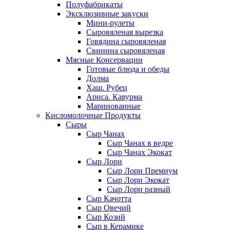
Полуфабрикаты
Эксклюзивные закуски
Мини-рулеты
Сыровяленая вырезка
Говядина сыровяленая
Свинина сыровяленая
Мясные Консервации
Готовые блюда и обеды
Долма
Хаш. Рубец
Ариса. Кавурма
Маринованные
Кисломолочные Продукты
Сыры
Сыр Чанах
Сыр Чанах в ведре
Сыр Чанах Экокат
Сыр Лори
Сыр Лори Премиум
Сыр Лори Экокат
Сыр Лори разный
Сыр Качотта
Сыр Овечий
Сыр Козий
Сыр в Керамике