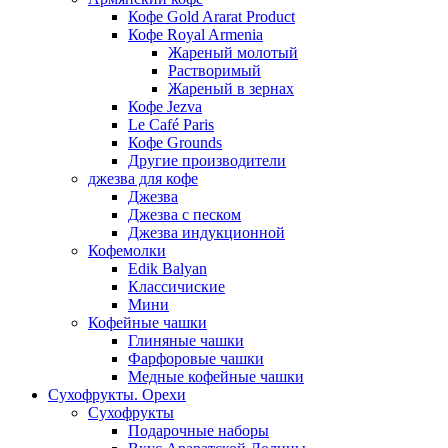
Кофе Gold Ararat Product
Кофе Royal Armenia
Жареный молотый
Растворимый
Жареный в зернах
Кофе Jezva
Le Café Paris
Кофе Grounds
Другие производители
джезва для кофе
Джезва
Джезва с песком
Джезва индукционной
Кофемолки
Edik Balyan
Классичиские
Мини
Кофейные чашки
Глиняные чашки
Фарфоровые чашки
Медные кофейные чашки
Сухофрукты. Орехи
Сухофрукты
Подарочные наборы