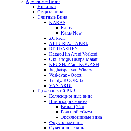
Армянское Вино
Новинки
Старые вина
Элитные Вина
KARAS
Karas
Karas New
ZORAH
ALLURIA. TAKRI.
BERDASHEN
Kataro.Hin Areni.Voskeni
Old Bridge.Tushpa.Malani
KEUSH. Z’art. KOUASH
Jraghatspanyan Winery
Voskevaz - Qotot
Trinity. KOOR. Jan
VAN ARDI
Иджеванский ВКЗ
Коллекционные вина
Виноградные вина
Вина 0,75 л
Большой объем
Эксклюзивные вина
Фруктовые вина
Cувенирные вина