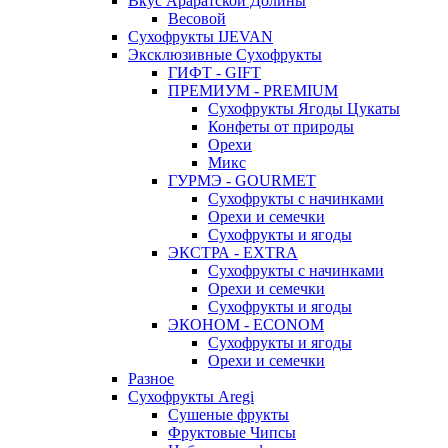
Вкус Араратской Долины
Весовой
Сухофрукты IJEVAN
Эксклюзивные Сухофрукты
ГИФТ - GIFT
ПРЕМИУМ - PREMIUM
Сухофрукты Ягоды Цукаты
Конфеты от природы
Орехи
Микс
ГУРМЭ - GOURMET
Сухофрукты с начинками
Орехи и семечки
Сухофрукты и ягоды
ЭКСТРА - EXTRA
Сухофрукты с начинками
Орехи и семечки
Сухофрукты и ягоды
ЭКОНОМ - ECONOM
Сухофрукты и ягоды
Орехи и семечки
Разное
Сухофрукты Aregi
Сушеные фрукты
Фруктовые Чипсы