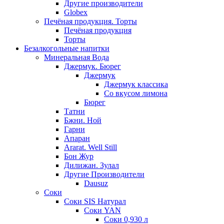
Другие производители
Globex
Печёная продукция. Торты
Печёная продукция
Торты
Безалкогольные напитки
Минеральная Вода
Джермук. Бюрег
Джермук
Джермук классика
Со вкусом лимона
Бюрег
Татни
Бжни. Ной
Гарни
Апаран
Ararat. Well Still
Бон Жур
Дилижан. Зулал
Другие Производители
Dausuz
Соки
Соки SIS Натурал
Соки YAN
Соки 0,930 л