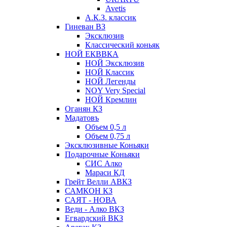
Avetis
А.К.З. классик
Гиневан ВЗ
Эксклюзив
Классический коньяк
НОЙ ЕКВВКА
НОЙ Эксклюзив
НОЙ Классик
НОЙ Легенды
NOY Very Speсial
НОЙ Кремлин
Оганян КЗ
Мадатовъ
Объем 0,5 л
Объем 0,75 л
Эксклюзивные Коньяки
Подарочные Коньяки
СИС Алко
Мараси КД
Грейт Велли АВКЗ
САМКОН КЗ
САЯТ - НОВА
Веди - Алко ВКЗ
Егвардский ВКЗ