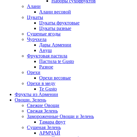
Наборы сухофруктов
Алани
Алани весовой
Цукаты
Цукаты фруктовые
Цукаты разные
Сушеные ягоды
Чурчхела
Дары Армении
Ануш
Фруктовая пастила
Пастила te Gusto
Разное
Орехи
Орехи весовые
Орехи в меду
Te Gusto
Фрукты из Армении
Овощи. Зелень
Свежие Овощи
Свежая Зелень
Замороженные Овощи и Зелень
Тамара фрут
Сушеная Зелень
АРМЧАЙ