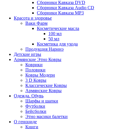
Сборники Кавказа DVD
Сборники Кавказа Audio CD
Сборники Кавказа MP3
Красота и здоровье
Ваки Фарм
Косметические масла
100 мл
50 мл
Косметика для ухода
Продукция Наринэ
Детские игры
Армянские Этно Ковры
Коврики
Половики
Ковры Модерн
3 D Ковры
Классические Ковры
Армянские Ковры
Одежда. Обувь
Шарфы и шапки
Футболки
Бейсболки
Этно масики балетки
О геноциде
Книги