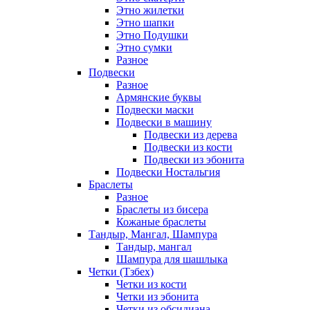
Этно жилетки
Этно шапки
Этно Подушки
Этно сумки
Разное
Подвески
Разное
Армянские буквы
Подвески маски
Подвески в машину
Подвески из дерева
Подвески из кости
Подвески из эбонита
Подвески Ностальгия
Браслеты
Разное
Браслеты из бисера
Кожаные браслеты
Тандыр, Мангал, Шампура
Тандыр, мангал
Шампура для шашлыка
Четки (Тзбех)
Четки из кости
Четки из эбонита
Четки из обсидиана