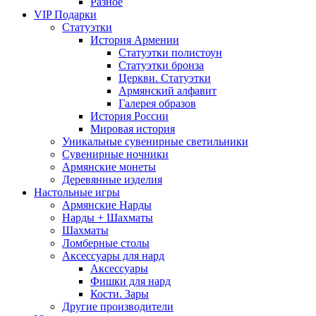
Разное
VIP Подарки
Статуэтки
История Армении
Статуэтки полистоун
Статуэтки бронза
Церкви. Статуэтки
Армянский алфавит
Галерея образов
История России
Мировая история
Уникальные сувенирные светильники
Сувенирные ночники
Армянские монеты
Деревянные изделия
Настольные игры
Армянские Нарды
Нарды + Шахматы
Шахматы
Ломберные столы
Аксессуары для нард
Аксессуары
Фишки для нард
Кости. Зары
Другие производители