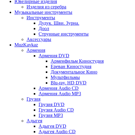
Ювелирные изделия
Изделия из серебра
Музыкальные инструменты
Инструменты
Дудук. Шви. Зурна.
Доол
Струнные инструменты
Аксессуары
MuzKavkaz
Армения
Армения DVD
Арменфильм Киностудия
Ереван Киностудия
Документальное Кино
Мультфильмы
Blu-ray. HD DVD
Армения Audio CD
Армения Audio MP3
Грузия
Грузия DVD
Грузия Audio CD
Грузия MP3
Адыгея
Адыгея DVD
Адыгея Audio CD