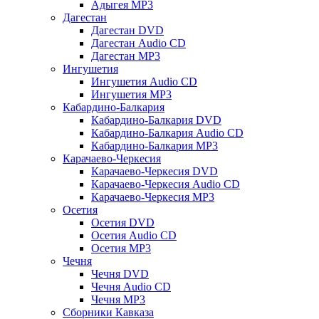
Адыгея MP3
Дагестан
Дагестан DVD
Дагестан Audio CD
Дагестан MP3
Ингушетия
Ингушетия Audio CD
Ингушетия MP3
Кабардино-Балкария
Кабардино-Балкария DVD
Кабардино-Балкария Audio CD
Кабардино-Балкария MP3
Карачаево-Черкесия
Карачаево-Черкесия DVD
Карачаево-Черкесия Audio CD
Карачаево-Черкесия MP3
Осетия
Осетия DVD
Осетия Audio CD
Осетия MP3
Чечня
Чечня DVD
Чечня Audio CD
Чечня MP3
Сборники Кавказа