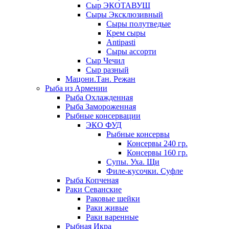
Сыр ЭКОТАВУШ
Сыры Эксклюзивный
Сыры полутведые
Крем сыры
Antipasti
Сыры ассорти
Сыр Чечил
Сыр разный
Мацони.Тан. Режан
Рыба из Армении
Рыба Охлажденная
Рыба Замороженная
Рыбные консервации
ЭКО ФУД
Рыбные консервы
Консервы 240 гр.
Консервы 160 гр.
Супы. Уха. Щи
Филе-кусочки. Суфле
Рыба Копченая
Раки Севанские
Раковые шейки
Раки живые
Раки варенные
Рыбная Икра