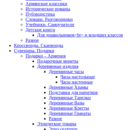
Армянские классики
Исторические романы
Публицистика
Словари. Разговорники
Учебники. Самоучители
Детские книги
Для дошкольников<br> и младших классов
Разное
Кроссворды. Сканворды
Сувениры. Подарки
Подарки – Армения
Подарочные монеты
Деревянные изделия
Деревянные часы
Часы настольные
Часы настенные
Деревянные Храмы
Подставки для напитков
Деревянные Тарелки
Деревянные Вазы
Деревянные Кресты
Деревянные Гранаты
Разное
Этнические товары
Этно скатерти