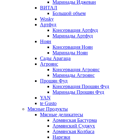
Маринады Иджеван
ВИТАЛ
Большой объем
Wosky
Артфуд
Консервация Артфуд
Маринады Артфуд
Ноян
Консервация Ноян
Маринады Ноян
Сады Арагаца
Агроянс
Консервация Агроянс
Маринады Агроянс
Прошян Фуд
Консервация Прошян Фуд
Маринады Прошян Фуд
YAN
te Gusto
Мясные Продукты
Мясные деликатесы
Армянская Бастурма
Армянский Суджух
Армянская Колбаса
Нарезки