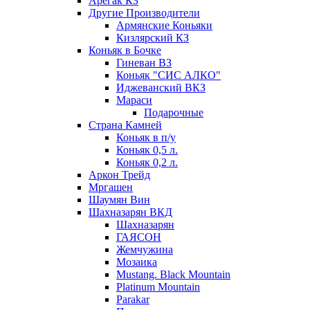
Арегак КЗ
Другие Производители
Армянские Коньяки
Кизлярский КЗ
Коньяк в Бочке
Гиневан ВЗ
Коньяк "СИС АЛКО"
Иджеванский ВКЗ
Мараси
Подарочные
Страна Камней
Коньяк в п/у
Коньяк 0,5 л.
Коньяк 0,2 л.
Аркон Трейд
Мргашен
Шаумян Вин
Шахназарян ВКД
Шахназарян
ГАЯСОН
Жемчужина
Мозаика
Mustang. Black Mountain
Platinum Mountain
Parakar