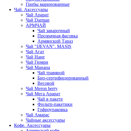
Грибы маринованные
Чай. Аксессуары
Чай Арарат
Чай Darman
АРМЧАЙ
Чай заварочный
Прозрачная фасовка
Армянский Тараз
Чай "IJEVAN". MASIS
Чай Агат
Чай Нане
Чай Гюмри
Чай Манана
Чай травяной
Био-сертифицированный
Весовой
Чай Meron berry
Чай Мега Арарат
Чай в пакете
Фильтр-пакетики
Гофроупаковка
Чай Амарас
Чайные аксессуары
Кофе. Аксессуары
Армянский кофе