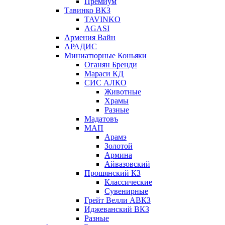
Премиум
Тавинко ВКЗ
TAVINKO
AGASI
Армения Вайн
АРАДИС
Миниатюрные Коньяки
Оганян Бренди
Мараси КД
СИС АЛКО
Животные
Храмы
Разные
Мадатовъ
МАП
Арамэ
Золотой
Армина
Айвазовский
Прошянский КЗ
Классические
Сувенирные
Грейт Велли АВКЗ
Иджеванский ВКЗ
Разные