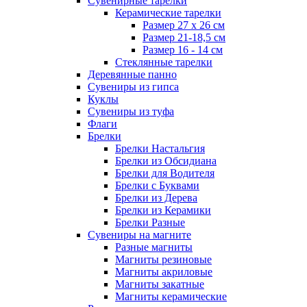
Сувенирные тарелки
Керамические тарелки
Размер 27 х 26 см
Размер 21-18,5 см
Размер 16 - 14 см
Стеклянные тарелки
Деревянные панно
Сувениры из гипса
Куклы
Сувениры из туфа
Флаги
Брелки
Брелки Настальгия
Брелки из Обсидиана
Брелки для Водителя
Брелки с Буквами
Брелки из Дерева
Брелки из Керамики
Брелки Разные
Сувениры на магните
Разные магниты
Магниты резиновые
Магниты акриловые
Магниты закатные
Магниты керамические