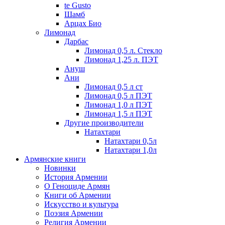
te Gusto
Шамб
Арцах Био
Лимонад
Дарбас
Лимонад 0,5 л. Стекло
Лимонад 1,25 л. ПЭТ
Ануш
Ани
Лимонад 0,5 л ст
Лимонад 0,5 л ПЭТ
Лимонад 1,0 л ПЭТ
Лимонад 1,5 л ПЭТ
Другие производители
Натахтари
Натахтари 0,5л
Натахтари 1,0л
Армянские книги
Новинки
История Армении
О Геноциде Армян
Книги об Армении
Иcкусство и культура
Поэзия Армении
Религия Армении