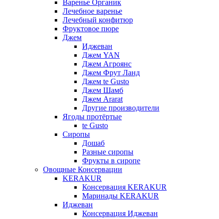
Варенье Органик
Лечебное варенье
Лечебный конфитюр
Фруктовое пюре
Джем
Иджеван
Джем YAN
Джем Агроянс
Джем Фрут Ланд
Джем te Gusto
Джем Шамб
Джем Ararat
Другие производители
Ягоды протёртые
te Gusto
Сиропы
Дошаб
Разные сиропы
Фрукты в сиропе
Овощные Консервации
KERAKUR
Консервация KERAKUR
Маринады KERAKUR
Иджеван
Консервация Иджеван