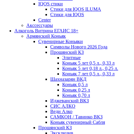
IQOS стики
Стики для IQOS ILUMA
Стики для IQOS
Сenter
Акссессуары
Алкоголь Витрина ЕГАИС 18+
Армянский Коньяк
Сувенирные Коньяки
Символы Нового 2026 Года
Прошянский КЗ
Элитные
Коньяк 5 лет 0,5 л., 0,33 л
Коньяк 5 лет 0,18 л., 0,25 л.
Коньяк 7 лет 0,5 л., 0,33 л
Шахназарян ВКД
Коньяк 0,5 л
Коньяк 0,25 л
Коньяк 0,70 л
Иджеванский ВКЗ
СИС АЛКО
Веди Алко
САМКОН / Тавинко ВКЗ
Коньяк сувенирный Сабля
Прошянский КЗ
Эксклюзив