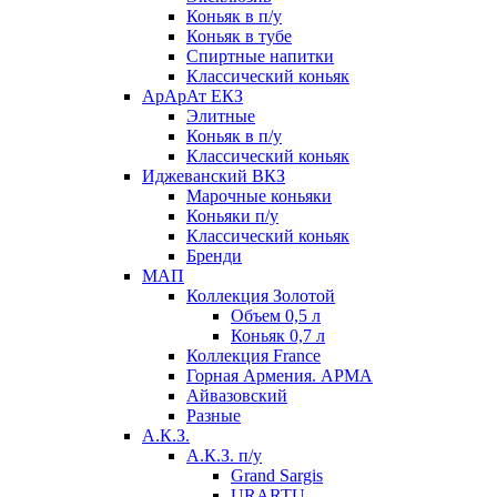
Коньяк в п/у
Коньяк в тубе
Спиртные напитки
Классический коньяк
АрАрАт ЕКЗ
Элитные
Коньяк в п/у
Классический коньяк
Иджеванский ВКЗ
Марочные коньяки
Коньяки п/у
Классический коньяк
Бренди
МАП
Коллекция Золотой
Объем 0,5 л
Коньяк 0,7 л
Коллекция France
Горная Армения. АРМА
Айвазовский
Разные
А.К.З.
А.К.З. п/у
Grand Sargis
URARTU