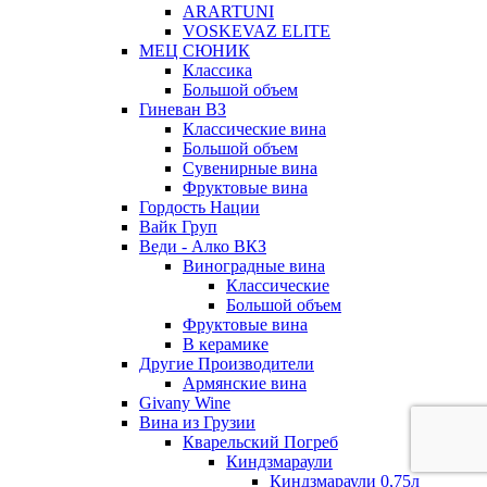
ARARTUNI
VOSKEVAZ ELITE
МЕЦ СЮНИК
Классика
Большой объем
Гиневан ВЗ
Классические вина
Большой объем
Сувенирные вина
Фруктовые вина
Гордость Нации
Вайк Груп
Веди - Алко ВКЗ
Виноградные вина
Классические
Большой объем
Фруктовые вина
В керамике
Другие Производители
Армянские вина
Givany Wine
Вина из Грузии
Кварельский Погреб
Киндзмараули
Киндзмараули 0,75л