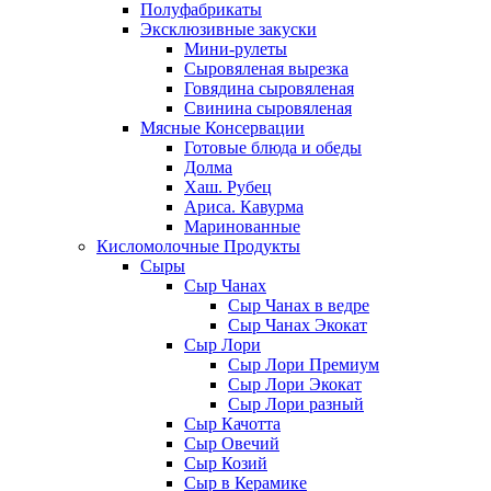
Полуфабрикаты
Эксклюзивные закуски
Мини-рулеты
Сыровяленая вырезка
Говядина сыровяленая
Свинина сыровяленая
Мясные Консервации
Готовые блюда и обеды
Долма
Хаш. Рубец
Ариса. Кавурма
Маринованные
Кисломолочные Продукты
Сыры
Сыр Чанах
Сыр Чанах в ведре
Сыр Чанах Экокат
Сыр Лори
Сыр Лори Премиум
Сыр Лори Экокат
Сыр Лори разный
Сыр Качотта
Сыр Овечий
Сыр Козий
Сыр в Керамике