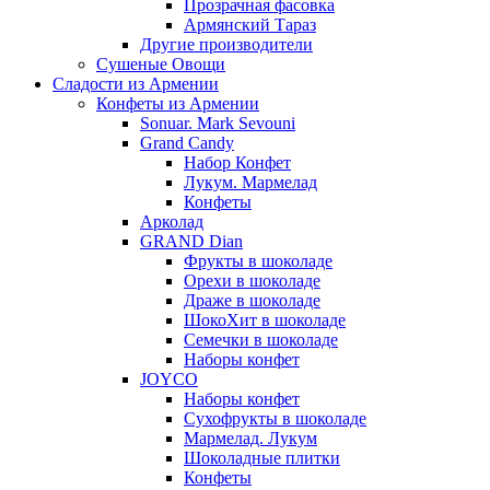
Прозрачная фасовка
Армянский Тараз
Другие производители
Сушеные Овощи
Сладости из Армении
Конфеты из Армении
Sonuar. Mark Sevouni
Grand Candy
Набор Конфет
Лукум. Мармелад
Конфеты
Арколад
GRAND Dian
Фрукты в шоколаде
Орехи в шоколаде
Драже в шоколаде
ШокоХит в шоколаде
Семечки в шоколаде
Наборы конфет
JOYCO
Наборы конфет
Сухофрукты в шоколаде
Мармелад. Лукум
Шоколадные плитки
Конфеты