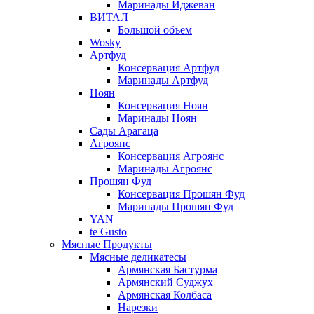
Маринады Иджеван
ВИТАЛ
Большой объем
Wosky
Артфуд
Консервация Артфуд
Маринады Артфуд
Ноян
Консервация Ноян
Маринады Ноян
Сады Арагаца
Агроянс
Консервация Агроянс
Маринады Агроянс
Прошян Фуд
Консервация Прошян Фуд
Маринады Прошян Фуд
YAN
te Gusto
Мясные Продукты
Мясные деликатесы
Армянская Бастурма
Армянский Суджух
Армянская Колбаса
Нарезки