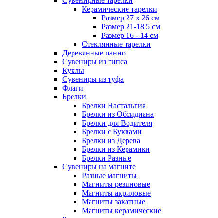
Сувенирные тарелки
Керамические тарелки
Размер 27 х 26 см
Размер 21-18,5 см
Размер 16 - 14 см
Стеклянные тарелки
Деревянные панно
Сувениры из гипса
Куклы
Сувениры из туфа
Флаги
Брелки
Брелки Настальгия
Брелки из Обсидиана
Брелки для Водителя
Брелки с Буквами
Брелки из Дерева
Брелки из Керамики
Брелки Разные
Сувениры на магните
Разные магниты
Магниты резиновые
Магниты акриловые
Магниты закатные
Магниты керамические