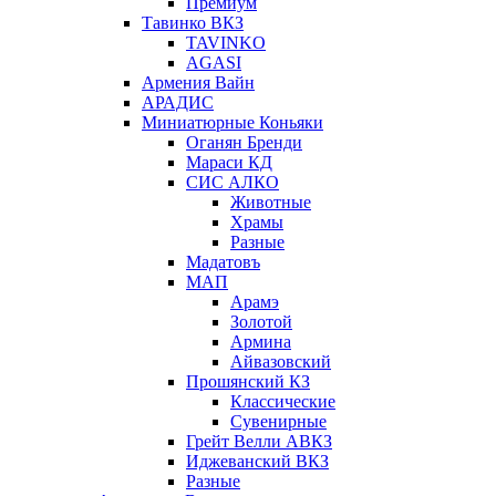
Премиум
Тавинко ВКЗ
TAVINKO
AGASI
Армения Вайн
АРАДИС
Миниатюрные Коньяки
Оганян Бренди
Мараси КД
СИС АЛКО
Животные
Храмы
Разные
Мадатовъ
МАП
Арамэ
Золотой
Армина
Айвазовский
Прошянский КЗ
Классические
Сувенирные
Грейт Велли АВКЗ
Иджеванский ВКЗ
Разные