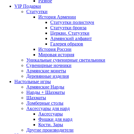
Разное
VIP Подарки
Статуэтки
История Армении
Статуэтки полистоун
Статуэтки бронза
Церкви. Статуэтки
Армянский алфавит
Галерея образов
История России
Мировая история
Уникальные сувенирные светильники
Сувенирные ночники
Армянские монеты
Деревянные изделия
Настольные игры
Армянские Нарды
Нарды + Шахматы
Шахматы
Ломберные столы
Аксессуары для нард
Аксессуары
Фишки для нард
Кости. Зары
Другие производители