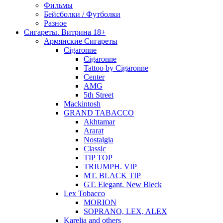
Фильмы
Бейсболки / Футболки
Разное
Сигареты. Витрина 18+
Армянские Сигареты
Cigaronne
Cigaronne
Tattoo by Cigaronne
Center
AMG
5th Street
Mackintosh
GRAND TABACCO
Akhtamar
Ararat
Nostalgia
Classic
TIP TOP
TRIUMPH. VIP
MT. BLACK TIP
GT. Elegant. New Bleck
Lex Tobacco
MORION
SOPRANO, LEX, ALEX
Karelia and others