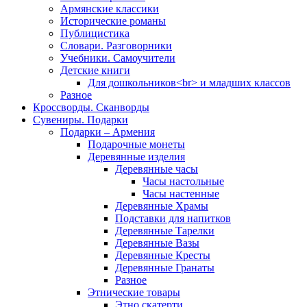
Армянские классики
Исторические романы
Публицистика
Словари. Разговорники
Учебники. Самоучители
Детские книги
Для дошкольников<br> и младших классов
Разное
Кроссворды. Сканворды
Сувениры. Подарки
Подарки – Армения
Подарочные монеты
Деревянные изделия
Деревянные часы
Часы настольные
Часы настенные
Деревянные Храмы
Подставки для напитков
Деревянные Тарелки
Деревянные Вазы
Деревянные Кресты
Деревянные Гранаты
Разное
Этнические товары
Этно скатерти