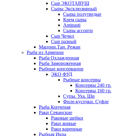
Сыр ЭКОТАВУШ
Сыры Эксклюзивный
Сыры полутведые
Крем сыры
Antipasti
Сыры ассорти
Сыр Чечил
Сыр разный
Мацони.Тан. Режан
Рыба из Армении
Рыба Охлажденная
Рыба Замороженная
Рыбные консервации
ЭКО ФУД
Рыбные консервы
Консервы 240 гр.
Консервы 160 гр.
Супы. Уха. Щи
Филе-кусочки. Суфле
Рыба Копченая
Раки Севанские
Раковые шейки
Раки живые
Раки варенные
Рыбная Икра