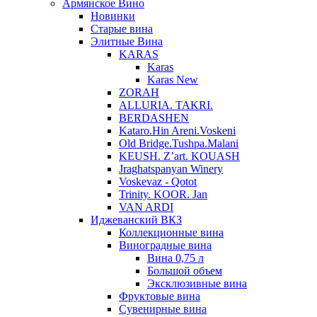
Армянское Вино
Новинки
Старые вина
Элитные Вина
KARAS
Karas
Karas New
ZORAH
ALLURIA. TAKRI.
BERDASHEN
Kataro.Hin Areni.Voskeni
Old Bridge.Tushpa.Malani
KEUSH. Z’art. KOUASH
Jraghatspanyan Winery
Voskevaz - Qotot
Trinity. KOOR. Jan
VAN ARDI
Иджеванский ВКЗ
Коллекционные вина
Виноградные вина
Вина 0,75 л
Большой объем
Эксклюзивные вина
Фруктовые вина
Cувенирные вина