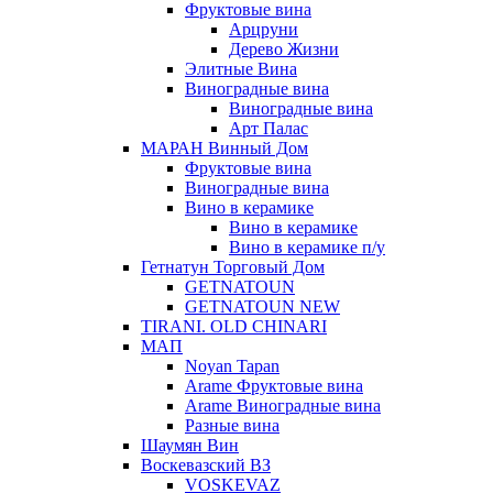
Фруктовые вина
Арцруни
Дерево Жизни
Элитные Вина
Виноградные вина
Виноградные вина
Арт Палас
МАРАН Винный Дом
Фруктовые вина
Виноградные вина
Вино в керамике
Вино в керамике
Вино в керамике п/у
Гетнатун Торговый Дом
GETNATOUN
GETNATOUN NEW
TIRANI. OLD CHINARI
МАП
Noyan Tapan
Arame Фруктовые вина
Arame Виноградные вина
Разные вина
Шаумян Вин
Воскевазский ВЗ
VOSKEVAZ