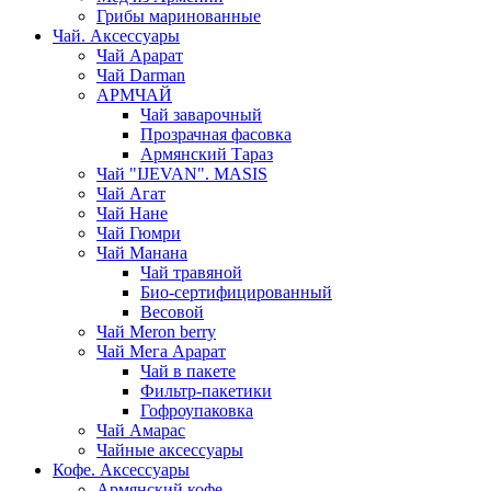
Грибы маринованные
Чай. Аксессуары
Чай Арарат
Чай Darman
АРМЧАЙ
Чай заварочный
Прозрачная фасовка
Армянский Тараз
Чай "IJEVAN". MASIS
Чай Агат
Чай Нане
Чай Гюмри
Чай Манана
Чай травяной
Био-сертифицированный
Весовой
Чай Meron berry
Чай Мега Арарат
Чай в пакете
Фильтр-пакетики
Гофроупаковка
Чай Амарас
Чайные аксессуары
Кофе. Аксессуары
Армянский кофе