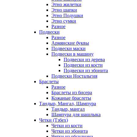
Этно жилетки
Этно шапки
Этно Подушки
Этно сумки
Разное
Подвески
Разное
Армянские буквы
Подвески маски
Подвески в машину
Подвески из дерева
Подвески из кости
Подвески из эбонита
Подвески Ностальгия
Браслеты
Разное
Браслеты из бисера
Кожаные браслеты
Тандыр, Мангал, Шампура
Тандыр, мангал
Шампура для шашлыка
Четки (Тзбех)
Четки из кости
Четки из эбонита
Четки из обсидиана