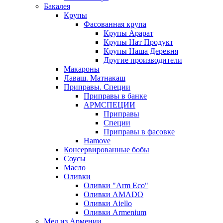
Бакалея
Крупы
Фасованная крупа
Крупы Арарат
Крупы Нат Продукт
Крупы Наша Деревня
Другие производители
Макароны
Лаваш. Матнакаш
Приправы. Специи
Приправы в банке
АРМСПЕЦИИ
Приправы
Специи
Приправы в фасовке
Hamove
Консервированные бобы
Соусы
Масло
Оливки
Оливки "Arm Eco"
Оливки AMADO
Оливки Aiello
Оливки Armenium
Мед из Армении