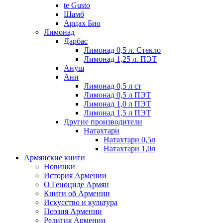
te Gusto
Шамб
Арцах Био
Лимонад
Дарбас
Лимонад 0,5 л. Стекло
Лимонад 1,25 л. ПЭТ
Ануш
Ани
Лимонад 0,5 л ст
Лимонад 0,5 л ПЭТ
Лимонад 1,0 л ПЭТ
Лимонад 1,5 л ПЭТ
Другие производители
Натахтари
Натахтари 0,5л
Натахтари 1,0л
Армянские книги
Новинки
История Армении
О Геноциде Армян
Книги об Армении
Иcкусство и культура
Поэзия Армении
Религия Армении