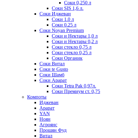
Соки 0,250 л
Соки SIS 1,6 л.
Соки Иджеван
Соки 1.0 л
Соки 0.25 л
Соки Noyan Premium
Соки и Нектары 1,0 л
Соки и Нектары 0,2 л
Соки стекло 0,75 л
Соки стекло 0,25 л
Соки Органик
Соки Витал
Соки te Gusto
Соки Шамб
Соки Арарат
Соки Tetra Pak 0,97л.
Соки Премиум ст. 0,75
Компоты
Иджеван
Арарат
YAN
Ноян
Агроянс
Прошян Фуд
Витал