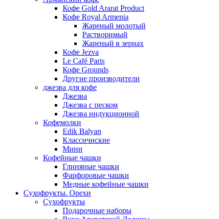
Кофе Gold Ararat Product
Кофе Royal Armenia
Жареный молотый
Растворимый
Жареный в зернах
Кофе Jezva
Le Café Paris
Кофе Grounds
Другие производители
джезва для кофе
Джезва
Джезва с песком
Джезва индукционной
Кофемолки
Edik Balyan
Классичиские
Мини
Кофейные чашки
Глиняные чашки
Фарфоровые чашки
Медные кофейные чашки
Сухофрукты. Орехи
Сухофрукты
Подарочные наборы