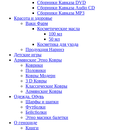
Сборники Кавказа DVD
Сборники Кавказа Audio CD
Сборники Кавказа MP3
Красота и здоровье
Ваки Фарм
Косметические масла
100 мл
50 мл
Косметика для ухода
Продукция Наринэ
Детские игры
Армянские Этно Ковры
Коврики
Половики
Ковры Модерн
3 D Ковры
Классические Ковры
Армянские Ковры
Одежда. Обувь
Шарфы и шапки
Футболки
Бейсболки
Этно масики балетки
О геноциде
Книги