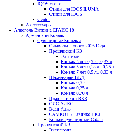
IQOS стики
Стики для IQOS ILUMA
Стики для IQOS
Сenter
Акссессуары
Алкоголь Витрина ЕГАИС 18+
Армянский Коньяк
Сувенирные Коньяки
Символы Нового 2026 Года
Прошянский КЗ
Элитные
Коньяк 5 лет 0,5 л., 0,33 л
Коньяк 5 лет 0,18 л., 0,25 л.
Коньяк 7 лет 0,5 л., 0,33 л
Шахназарян ВКД
Коньяк 0,5 л
Коньяк 0,25 л
Коньяк 0,70 л
Иджеванский ВКЗ
СИС АЛКО
Веди Алко
САМКОН / Тавинко ВКЗ
Коньяк сувенирный Сабля
Прошянский КЗ
Эксклюзив