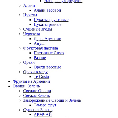
Наборы сухофруктов
Алани
Алани весовой
Цукаты
Цукаты фруктовые
Цукаты разные
Сушеные ягоды
Чурчхела
Дары Армении
Ануш
Фруктовая пастила
Пастила te Gusto
Разное
Орехи
Орехи весовые
Орехи в меду
Te Gusto
Фрукты из Армении
Овощи. Зелень
Свежие Овощи
Свежая Зелень
Замороженные Овощи и Зелень
Тамара фрут
Сушеная Зелень
АРМЧАЙ