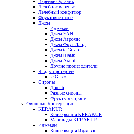
Варенье Органик
Лечебное варенье
Лечебный конфитюр
Фруктовое пюре
Джем
Иджеван
Джем YAN
Джем Агроянс
Джем Фрут Ланд
Джем te Gusto
Джем Шамб
Джем Ararat
Другие производители
Ягоды протёртые
te Gusto
Сиропы
Дошаб
Разные сиропы
Фрукты в сиропе
Овощные Консервации
KERAKUR
Консервация KERAKUR
Маринады KERAKUR
Иджеван
Консервация Иджеван