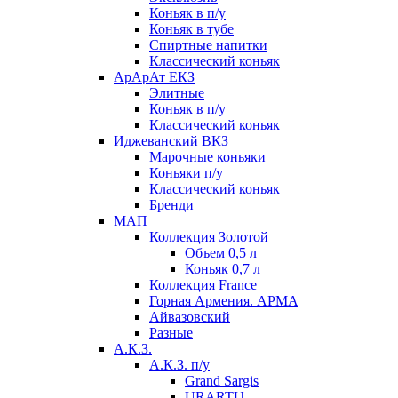
Коньяк в п/у
Коньяк в тубе
Спиртные напитки
Классический коньяк
АрАрАт ЕКЗ
Элитные
Коньяк в п/у
Классический коньяк
Иджеванский ВКЗ
Марочные коньяки
Коньяки п/у
Классический коньяк
Бренди
МАП
Коллекция Золотой
Объем 0,5 л
Коньяк 0,7 л
Коллекция France
Горная Армения. АРМА
Айвазовский
Разные
А.К.З.
А.К.З. п/у
Grand Sargis
URARTU