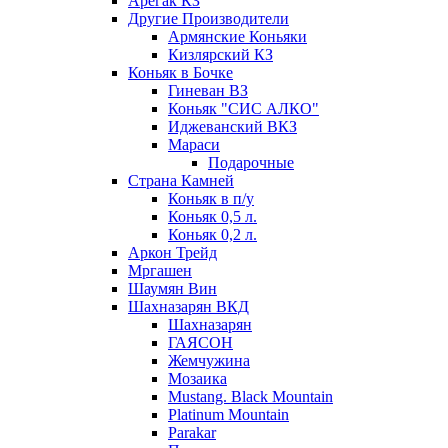
Арегак КЗ
Другие Производители
Армянские Коньяки
Кизлярский КЗ
Коньяк в Бочке
Гиневан ВЗ
Коньяк "СИС АЛКО"
Иджеванский ВКЗ
Мараси
Подарочные
Страна Камней
Коньяк в п/у
Коньяк 0,5 л.
Коньяк 0,2 л.
Аркон Трейд
Мргашен
Шаумян Вин
Шахназарян ВКД
Шахназарян
ГАЯСОН
Жемчужина
Мозаика
Mustang. Black Mountain
Platinum Mountain
Parakar