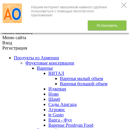
Нашим интернет-магазином намного удобнее
+7 (495) 646-888-1
пользоваться с помощью бесплатного
приложения!
В корзине
0
товаров
Установить
x
Меню каталога
Меню сайта
Вход
Регистрация
Продукты из Армении
Фруктовые консервации
Варенье
ВИТАЛ
Варенья малый объем
Варенья большой объем
Иджеван
Ноян
Шамб
Сады Арагаца
Агроянс
te Gusto
Варга - Фуд
Варенье Proshyan Food