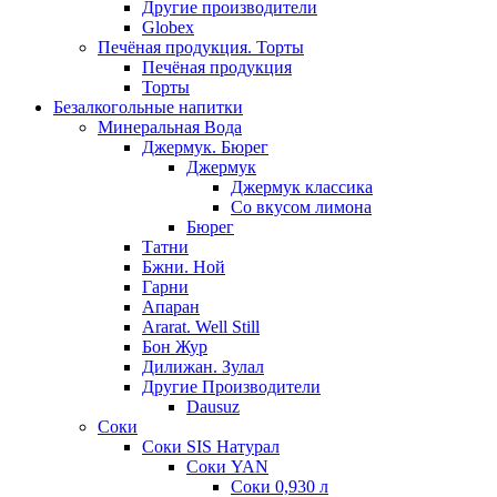
Другие производители
Globex
Печёная продукция. Торты
Печёная продукция
Торты
Безалкогольные напитки
Минеральная Вода
Джермук. Бюрег
Джермук
Джермук классика
Со вкусом лимона
Бюрег
Татни
Бжни. Ной
Гарни
Апаран
Ararat. Well Still
Бон Жур
Дилижан. Зулал
Другие Производители
Dausuz
Соки
Соки SIS Натурал
Соки YAN
Соки 0,930 л