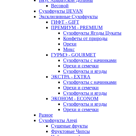
Вкус Араратской Долины
Весовой
Сухофрукты IJEVAN
Эксклюзивные Сухофрукты
ГИФТ - GIFT
ПРЕМИУМ - PREMIUM
Сухофрукты Ягоды Цукаты
Конфеты от природы
Орехи
Микс
ГУРМЭ - GOURMET
Сухофрукты с начинками
Орехи и семечки
Сухофрукты и ягоды
ЭКСТРА - EXTRA
Сухофрукты с начинками
Орехи и семечки
Сухофрукты и ягоды
ЭКОНОМ - ECONOM
Сухофрукты и ягоды
Орехи и семечки
Разное
Сухофрукты Aregi
Сушеные фрукты
Фруктовые Чипсы