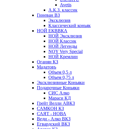
Avetis
А.К.З. классик
Гиневан ВЗ
Эксклюзив
Классический коньяк
НОЙ ЕКВВКА
НОЙ Эксклюзив
НОЙ Классик
НОЙ Легенды
NOY Very Speсial
НОЙ Кремлин
Оганян КЗ
Мадатовъ
Объем 0,5 л
Объем 0,75 л
Эксклюзивные Коньяки
Подарочные Коньяки
СИС Алко
Мараси КД
Грейт Велли АВКЗ
САМКОН КЗ
САЯТ - НОВА
Веди - Алко ВКЗ
Егвардский ВКЗ