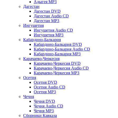
Адыгея MP3
Дагестан
Дагестан DVD
Дагестан Audio CD
Дагестан MP3
Ингушетия
Ингушетия Audio CD
Ингушетия MP3
Кабардино-Балкария
Кабардино-Балкария DVD
Кабардино-Балкария Audio CD
Кабардино-Балкария MP3
Карачаево-Черкесия
Карачаево-Черкесия DVD
Карачаево-Черкесия Audio CD
Карачаево-Черкесия MP3
Осетия
Осетия DVD
Осетия Audio CD
Осетия MP3
Чечня
Чечня DVD
Чечня Audio CD
Чечня MP3
Сборники Кавказа