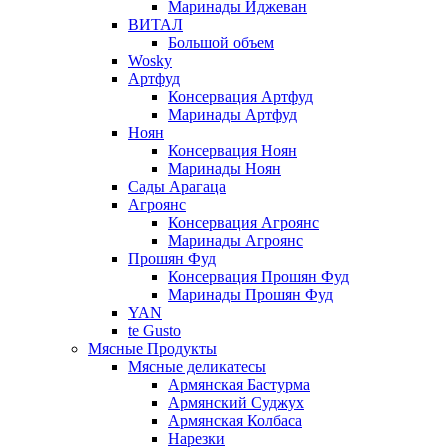
Маринады Иджеван
ВИТАЛ
Большой объем
Wosky
Артфуд
Консервация Артфуд
Маринады Артфуд
Ноян
Консервация Ноян
Маринады Ноян
Сады Арагаца
Агроянс
Консервация Агроянс
Маринады Агроянс
Прошян Фуд
Консервация Прошян Фуд
Маринады Прошян Фуд
YAN
te Gusto
Мясные Продукты
Мясные деликатесы
Армянская Бастурма
Армянский Суджух
Армянская Колбаса
Нарезки