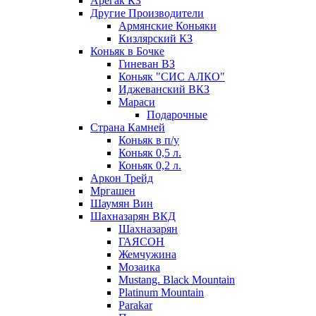
Арегак КЗ
Другие Производители
Армянские Коньяки
Кизлярский КЗ
Коньяк в Бочке
Гиневан ВЗ
Коньяк "СИС АЛКО"
Иджеванский ВКЗ
Мараси
Подарочные
Страна Камней
Коньяк в п/у
Коньяк 0,5 л.
Коньяк 0,2 л.
Аркон Трейд
Мргашен
Шаумян Вин
Шахназарян ВКД
Шахназарян
ГАЯСОН
Жемчужина
Мозаика
Mustang. Black Mountain
Platinum Mountain
Parakar