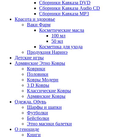
Сборники Кавказа DVD
Сборники Кавказа Audio CD
Сборники Кавказа MP3
Красота и здоровье
Ваки Фарм
Косметические масла
100 мл
50 мл
Косметика для ухода
Продукция Наринэ
Детские игры
Армянские Этно Ковры
Коврики
Половики
Ковры Модерн
3 D Ковры
Классические Ковры
Армянские Ковры
Одежда. Обувь
Шарфы и шапки
Футболки
Бейсболки
Этно масики балетки
О геноциде
Книги