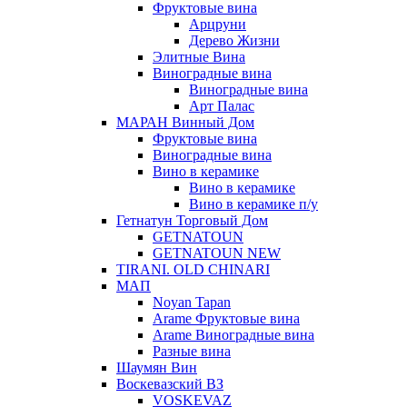
Фруктовые вина
Арцруни
Дерево Жизни
Элитные Вина
Виноградные вина
Виноградные вина
Арт Палас
МАРАН Винный Дом
Фруктовые вина
Виноградные вина
Вино в керамике
Вино в керамике
Вино в керамике п/у
Гетнатун Торговый Дом
GETNATOUN
GETNATOUN NEW
TIRANI. OLD CHINARI
МАП
Noyan Tapan
Arame Фруктовые вина
Arame Виноградные вина
Разные вина
Шаумян Вин
Воскевазский ВЗ
VOSKEVAZ