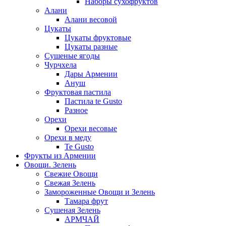
Наборы сухофруктов
Алани
Алани весовой
Цукаты
Цукаты фруктовые
Цукаты разные
Сушеные ягоды
Чурчхела
Дары Армении
Ануш
Фруктовая пастила
Пастила te Gusto
Разное
Орехи
Орехи весовые
Орехи в меду
Te Gusto
Фрукты из Армении
Овощи. Зелень
Свежие Овощи
Свежая Зелень
Замороженные Овощи и Зелень
Тамара фрут
Сушеная Зелень
АРМЧАЙ