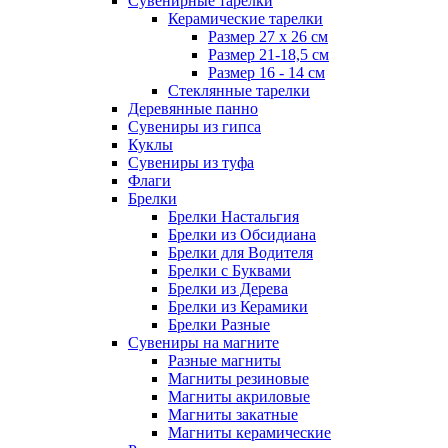
Сувенирные тарелки
Керамические тарелки
Размер 27 х 26 см
Размер 21-18,5 см
Размер 16 - 14 см
Стеклянные тарелки
Деревянные панно
Сувениры из гипса
Куклы
Сувениры из туфа
Флаги
Брелки
Брелки Настальгия
Брелки из Обсидиана
Брелки для Водителя
Брелки с Буквами
Брелки из Дерева
Брелки из Керамики
Брелки Разные
Сувениры на магните
Разные магниты
Магниты резиновые
Магниты акриловые
Магниты закатные
Магниты керамические