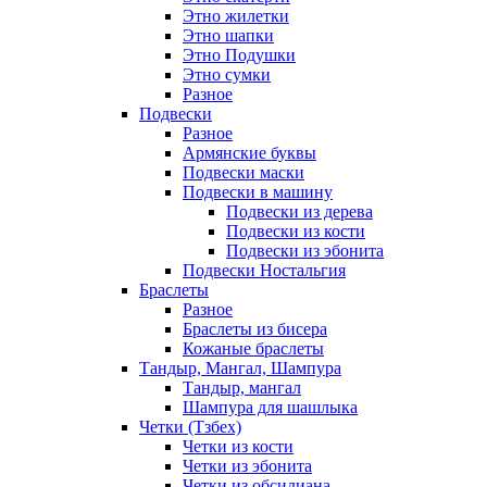
Этно жилетки
Этно шапки
Этно Подушки
Этно сумки
Разное
Подвески
Разное
Армянские буквы
Подвески маски
Подвески в машину
Подвески из дерева
Подвески из кости
Подвески из эбонита
Подвески Ностальгия
Браслеты
Разное
Браслеты из бисера
Кожаные браслеты
Тандыр, Мангал, Шампура
Тандыр, мангал
Шампура для шашлыка
Четки (Тзбех)
Четки из кости
Четки из эбонита
Четки из обсидиана