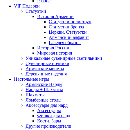
Разное
VIP Подарки
Статуэтки
История Армении
Статуэтки полистоун
Статуэтки бронза
Церкви. Статуэтки
Армянский алфавит
Галерея образов
История России
Мировая история
Уникальные сувенирные светильники
Сувенирные ночники
Армянские монеты
Деревянные изделия
Настольные игры
Армянские Нарды
Нарды + Шахматы
Шахматы
Ломберные столы
Аксессуары для нард
Аксессуары
Фишки для нард
Кости. Зары
Другие производители