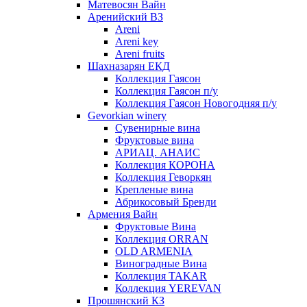
Матевосян Вайн
Аренийский ВЗ
Areni
Areni key
Areni fruits
Шахназарян ЕКД
Коллекция Гаясон
Коллекция Гаясон п/у
Коллекция Гаясон Новогодняя п/у
Gevorkian winery
Сувенирные вина
Фруктовые вина
АРИАЦ. АНАИС
Коллекция КОРОНА
Коллекция Геворкян
Крепленые вина
Абрикосовый Бренди
Армения Вайн
Фруктовые Вина
Коллекция ORRAN
OLD ARMENIA
Виноградные Вина
Коллекция TAKAR
Коллекция YEREVAN
Прошянский КЗ