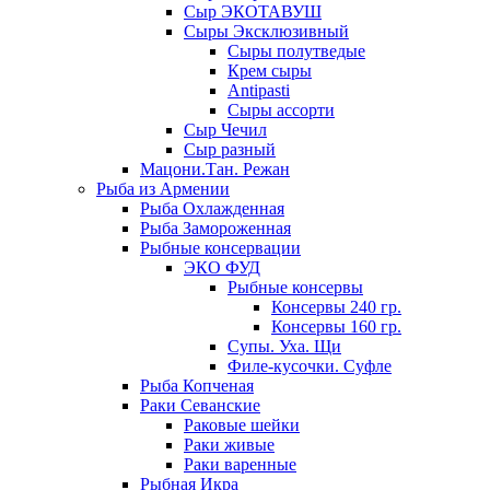
Сыр ЭКОТАВУШ
Сыры Эксклюзивный
Сыры полутведые
Крем сыры
Antipasti
Сыры ассорти
Сыр Чечил
Сыр разный
Мацони.Тан. Режан
Рыба из Армении
Рыба Охлажденная
Рыба Замороженная
Рыбные консервации
ЭКО ФУД
Рыбные консервы
Консервы 240 гр.
Консервы 160 гр.
Супы. Уха. Щи
Филе-кусочки. Суфле
Рыба Копченая
Раки Севанские
Раковые шейки
Раки живые
Раки варенные
Рыбная Икра