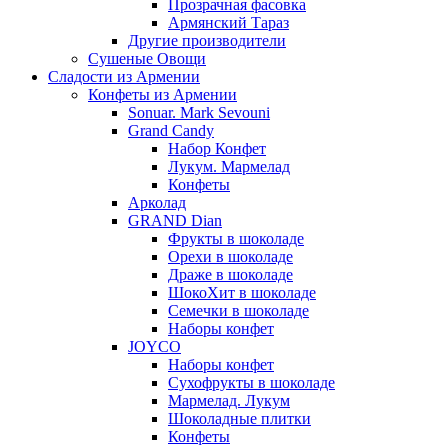
Прозрачная фасовка
Армянский Тараз
Другие производители
Сушеные Овощи
Сладости из Армении
Конфеты из Армении
Sonuar. Mark Sevouni
Grand Candy
Набор Конфет
Лукум. Мармелад
Конфеты
Арколад
GRAND Dian
Фрукты в шоколаде
Орехи в шоколаде
Драже в шоколаде
ШокоХит в шоколаде
Семечки в шоколаде
Наборы конфет
JOYCO
Наборы конфет
Сухофрукты в шоколаде
Мармелад. Лукум
Шоколадные плитки
Конфеты