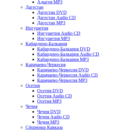
Адыгея MP3
Дагестан
Дагестан DVD
Дагестан Audio CD
Дагестан MP3
Ингушетия
Ингушетия Audio CD
Ингушетия MP3
Кабардино-Балкария
Кабардино-Балкария DVD
Кабардино-Балкария Audio CD
Кабардино-Балкария MP3
Карачаево-Черкесия
Карачаево-Черкесия DVD
Карачаево-Черкесия Audio CD
Карачаево-Черкесия MP3
Осетия
Осетия DVD
Осетия Audio CD
Осетия MP3
Чечня
Чечня DVD
Чечня Audio CD
Чечня MP3
Сборники Кавказа