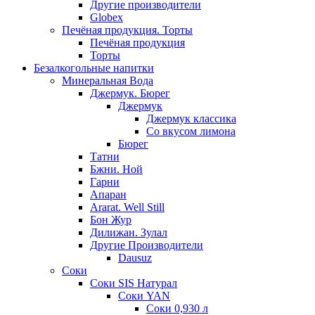
Другие производители
Globex
Печёная продукция. Торты
Печёная продукция
Торты
Безалкогольные напитки
Минеральная Вода
Джермук. Бюрег
Джермук
Джермук классика
Со вкусом лимона
Бюрег
Татни
Бжни. Ной
Гарни
Апаран
Ararat. Well Still
Бон Жур
Дилижан. Зулал
Другие Производители
Dausuz
Соки
Соки SIS Натурал
Соки YAN
Соки 0,930 л