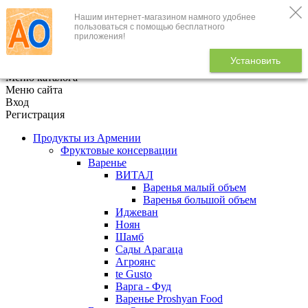
Нашим интернет-магазином намного удобнее
+7 (495) 646-888-1
пользоваться с помощью бесплатного
приложения!
В корзине
0
товаров
Установить
x
Меню каталога
Меню сайта
Вход
Регистрация
Продукты из Армении
Фруктовые консервации
Варенье
ВИТАЛ
Варенья малый объем
Варенья большой объем
Иджеван
Ноян
Шамб
Сады Арагаца
Агроянс
te Gusto
Варга - Фуд
Варенье Proshyan Food