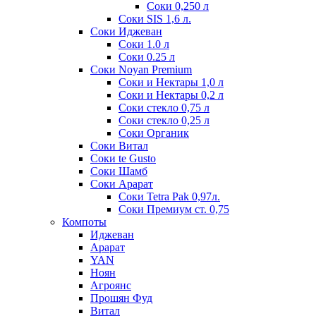
Соки 0,250 л
Соки SIS 1,6 л.
Соки Иджеван
Соки 1.0 л
Соки 0.25 л
Соки Noyan Premium
Соки и Нектары 1,0 л
Соки и Нектары 0,2 л
Соки стекло 0,75 л
Соки стекло 0,25 л
Соки Органик
Соки Витал
Соки te Gusto
Соки Шамб
Соки Арарат
Соки Tetra Pak 0,97л.
Соки Премиум ст. 0,75
Компоты
Иджеван
Арарат
YAN
Ноян
Агроянс
Прошян Фуд
Витал