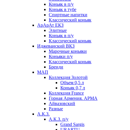
Коньяк в п/у
Коньяк в тубе
Спиртные напитки
Классический коньяк
АрАрАт ЕКЗ
Элитные
Коньяк в п/у
Классический коньяк
Иджеванский ВКЗ
Марочные коньяки
Коньяки п/у
Классический коньяк
Бренди
МАП
Коллекция Золотой
Объем 0,5 л
Коньяк 0,7 л
Коллекция France
Горная Армения. АРМА
Айвазовский
Разные
А.К.З.
А.К.З. п/у
Grand Sargis
URARTU