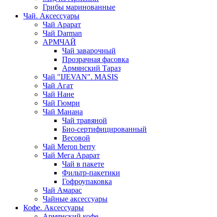
Грибы маринованные
Чай. Аксессуары
Чай Арарат
Чай Darman
АРМЧАЙ
Чай заварочный
Прозрачная фасовка
Армянский Тараз
Чай "IJEVAN". MASIS
Чай Агат
Чай Нане
Чай Гюмри
Чай Манана
Чай травяной
Био-сертифицированный
Весовой
Чай Meron berry
Чай Мега Арарат
Чай в пакете
Фильтр-пакетики
Гофроупаковка
Чай Амарас
Чайные аксессуары
Кофе. Аксессуары
Армянский кофе