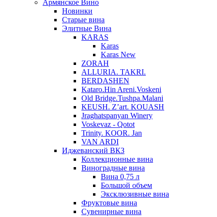
Армянское Вино
Новинки
Старые вина
Элитные Вина
KARAS
Karas
Karas New
ZORAH
ALLURIA. TAKRI.
BERDASHEN
Kataro.Hin Areni.Voskeni
Old Bridge.Tushpa.Malani
KEUSH. Z’art. KOUASH
Jraghatspanyan Winery
Voskevaz - Qotot
Trinity. KOOR. Jan
VAN ARDI
Иджеванский ВКЗ
Коллекционные вина
Виноградные вина
Вина 0,75 л
Большой объем
Эксклюзивные вина
Фруктовые вина
Cувенирные вина