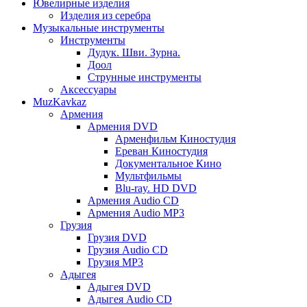
Ювелирные изделия
Изделия из серебра
Музыкальные инструменты
Инструменты
Дудук. Шви. Зурна.
Доол
Струнные инструменты
Аксессуары
MuzKavkaz
Армения
Армения DVD
Арменфильм Киностудия
Ереван Киностудия
Документальное Кино
Мультфильмы
Blu-ray. HD DVD
Армения Audio CD
Армения Audio MP3
Грузия
Грузия DVD
Грузия Audio CD
Грузия MP3
Адыгея
Адыгея DVD
Адыгея Audio CD