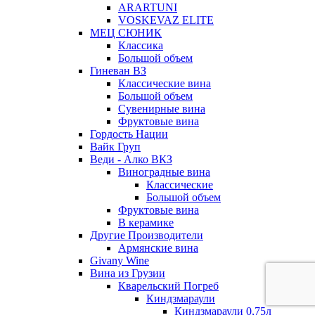
ARARTUNI
VOSKEVAZ ELITE
МЕЦ СЮНИК
Классика
Большой объем
Гиневан ВЗ
Классические вина
Большой объем
Сувенирные вина
Фруктовые вина
Гордость Нации
Вайк Груп
Веди - Алко ВКЗ
Виноградные вина
Классические
Большой объем
Фруктовые вина
В керамике
Другие Производители
Армянские вина
Givany Wine
Вина из Грузии
Кварельский Погреб
Киндзмараули
Киндзмараули 0,75л