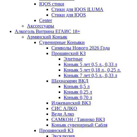
IQOS стики
Стики для IQOS ILUMA
Стики для IQOS
Сenter
Акссессуары
Алкоголь Витрина ЕГАИС 18+
Армянский Коньяк
Сувенирные Коньяки
Символы Нового 2026 Года
Прошянский КЗ
Элитные
Коньяк 5 лет 0,5 л., 0,33 л
Коньяк 5 лет 0,18 л., 0,25 л.
Коньяк 7 лет 0,5 л., 0,33 л
Шахназарян ВКД
Коньяк 0,5 л
Коньяк 0,25 л
Коньяк 0,70 л
Иджеванский ВКЗ
СИС АЛКО
Веди Алко
САМКОН / Тавинко ВКЗ
Коньяк сувенирный Сабля
Прошянский КЗ
Эксклюзив