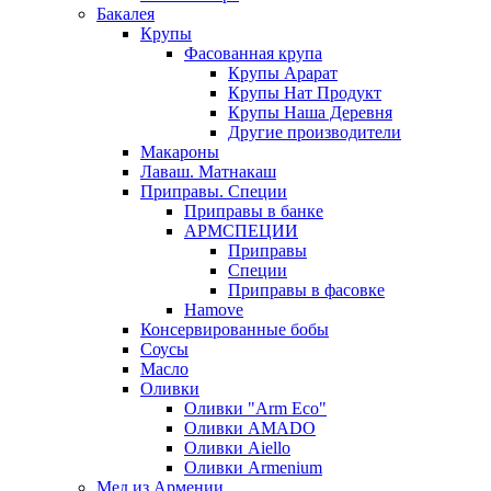
Бакалея
Крупы
Фасованная крупа
Крупы Арарат
Крупы Нат Продукт
Крупы Наша Деревня
Другие производители
Макароны
Лаваш. Матнакаш
Приправы. Специи
Приправы в банке
АРМСПЕЦИИ
Приправы
Специи
Приправы в фасовке
Hamove
Консервированные бобы
Соусы
Масло
Оливки
Оливки "Arm Eco"
Оливки AMADO
Оливки Aiello
Оливки Armenium
Мед из Армении