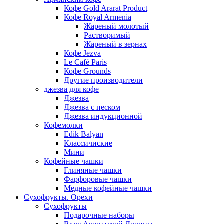
Кофе Gold Ararat Product
Кофе Royal Armenia
Жареный молотый
Растворимый
Жареный в зернах
Кофе Jezva
Le Café Paris
Кофе Grounds
Другие производители
джезва для кофе
Джезва
Джезва с песком
Джезва индукционной
Кофемолки
Edik Balyan
Классичиские
Мини
Кофейные чашки
Глиняные чашки
Фарфоровые чашки
Медные кофейные чашки
Сухофрукты. Орехи
Сухофрукты
Подарочные наборы