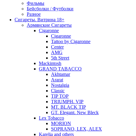
Фильмы
Бейсболки / Футболки
Разное
Сигареты. Витрина 18+
Армянские Сигареты
Cigaronne
Cigaronne
Tattoo by Cigaronne
Center
AMG
5th Street
Mackintosh
GRAND TABACCO
Akhtamar
Ararat
Nostalgia
Classic
TIP TOP
TRIUMPH. VIP
MT. BLACK TIP
GT. Elegant. New Bleck
Lex Tobacco
MORION
SOPRANO, LEX, ALEX
Karelia and others