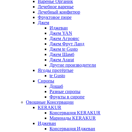
Варенье Органик
Лечебное варенье
Лечебный конфитюр
Фруктовое пюре
Джем
Иджеван
Джем YAN
Джем Агроянс
Джем Фрут Ланд
Джем te Gusto
Джем Шамб
Джем Ararat
Другие производители
Ягоды протёртые
te Gusto
Сиропы
Дошаб
Разные сиропы
Фрукты в сиропе
Овощные Консервации
KERAKUR
Консервация KERAKUR
Маринады KERAKUR
Иджеван
Консервация Иджеван