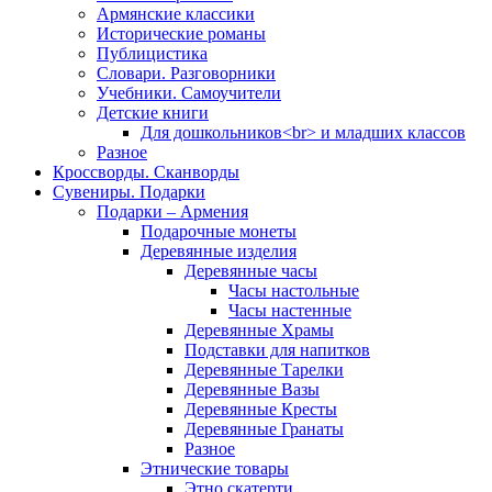
Армянские классики
Исторические романы
Публицистика
Словари. Разговорники
Учебники. Самоучители
Детские книги
Для дошкольников<br> и младших классов
Разное
Кроссворды. Сканворды
Сувениры. Подарки
Подарки – Армения
Подарочные монеты
Деревянные изделия
Деревянные часы
Часы настольные
Часы настенные
Деревянные Храмы
Подставки для напитков
Деревянные Тарелки
Деревянные Вазы
Деревянные Кресты
Деревянные Гранаты
Разное
Этнические товары
Этно скатерти