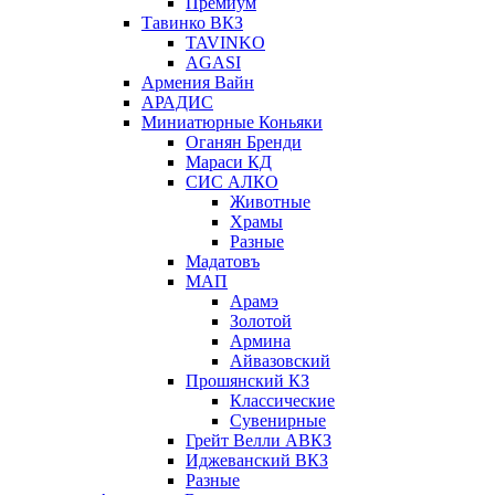
Премиум
Тавинко ВКЗ
TAVINKO
AGASI
Армения Вайн
АРАДИС
Миниатюрные Коньяки
Оганян Бренди
Мараси КД
СИС АЛКО
Животные
Храмы
Разные
Мадатовъ
МАП
Арамэ
Золотой
Армина
Айвазовский
Прошянский КЗ
Классические
Сувенирные
Грейт Велли АВКЗ
Иджеванский ВКЗ
Разные