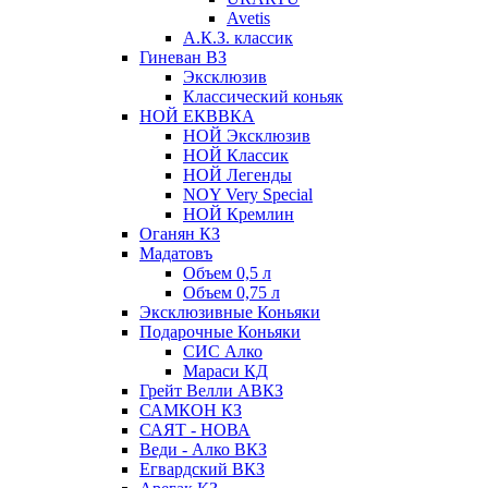
Avetis
А.К.З. классик
Гиневан ВЗ
Эксклюзив
Классический коньяк
НОЙ ЕКВВКА
НОЙ Эксклюзив
НОЙ Классик
НОЙ Легенды
NOY Very Speсial
НОЙ Кремлин
Оганян КЗ
Мадатовъ
Объем 0,5 л
Объем 0,75 л
Эксклюзивные Коньяки
Подарочные Коньяки
СИС Алко
Мараси КД
Грейт Велли АВКЗ
САМКОН КЗ
САЯТ - НОВА
Веди - Алко ВКЗ
Егвардский ВКЗ