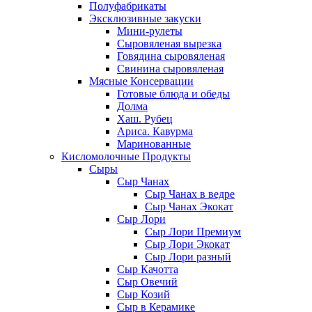
Полуфабрикаты
Эксклюзивные закуски
Мини-рулеты
Сыровяленая вырезка
Говядина сыровяленая
Свинина сыровяленая
Мясные Консервации
Готовые блюда и обеды
Долма
Хаш. Рубец
Ариса. Кавурма
Маринованные
Кисломолочные Продукты
Сыры
Сыр Чанах
Сыр Чанах в ведре
Сыр Чанах Экокат
Сыр Лори
Сыр Лори Премиум
Сыр Лори Экокат
Сыр Лори разный
Сыр Качотта
Сыр Овечий
Сыр Козий
Сыр в Керамике