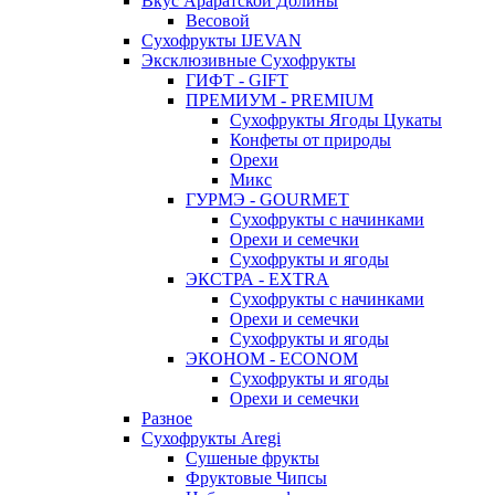
Вкус Араратской Долины
Весовой
Сухофрукты IJEVAN
Эксклюзивные Сухофрукты
ГИФТ - GIFT
ПРЕМИУМ - PREMIUM
Сухофрукты Ягоды Цукаты
Конфеты от природы
Орехи
Микс
ГУРМЭ - GOURMET
Сухофрукты с начинками
Орехи и семечки
Сухофрукты и ягоды
ЭКСТРА - EXTRA
Сухофрукты с начинками
Орехи и семечки
Сухофрукты и ягоды
ЭКОНОМ - ECONOM
Сухофрукты и ягоды
Орехи и семечки
Разное
Сухофрукты Aregi
Сушеные фрукты
Фруктовые Чипсы