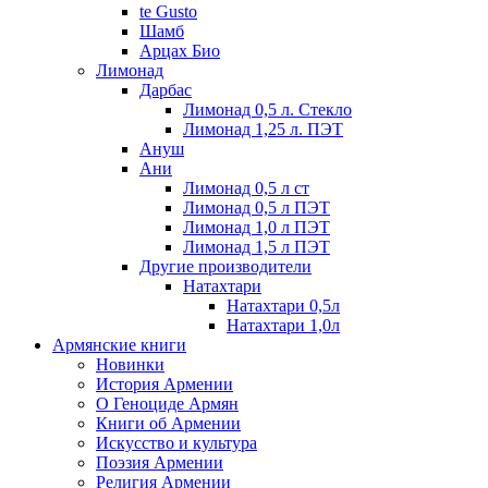
te Gusto
Шамб
Арцах Био
Лимонад
Дарбас
Лимонад 0,5 л. Стекло
Лимонад 1,25 л. ПЭТ
Ануш
Ани
Лимонад 0,5 л ст
Лимонад 0,5 л ПЭТ
Лимонад 1,0 л ПЭТ
Лимонад 1,5 л ПЭТ
Другие производители
Натахтари
Натахтари 0,5л
Натахтари 1,0л
Армянские книги
Новинки
История Армении
О Геноциде Армян
Книги об Армении
Иcкусство и культура
Поэзия Армении
Религия Армении