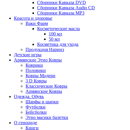
Сборники Кавказа DVD
Сборники Кавказа Audio CD
Сборники Кавказа MP3
Красота и здоровье
Ваки Фарм
Косметические масла
100 мл
50 мл
Косметика для ухода
Продукция Наринэ
Детские игры
Армянские Этно Ковры
Коврики
Половики
Ковры Модерн
3 D Ковры
Классические Ковры
Армянские Ковры
Одежда. Обувь
Шарфы и шапки
Футболки
Бейсболки
Этно масики балетки
О геноциде
Книги