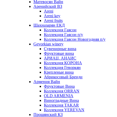
Матевосян Вайн
Аренийский ВЗ
Areni
Areni key
Areni fruits
Шахназарян ЕКД
Коллекция Гаясон
Коллекция Гаясон п/у
Коллекция Гаясон Новогодняя п/у
Gevorkian winery
Сувенирные вина
Фруктовые вина
АРИАЦ. АНАИС
Коллекция КОРОНА
Коллекция Геворкян
Крепленые вина
Абрикосовый Бренди
Армения Вайн
Фруктовые Вина
Коллекция ORRAN
OLD ARMENIA
Виноградные Вина
Коллекция TAKAR
Коллекция YEREVAN
Прошянский КЗ