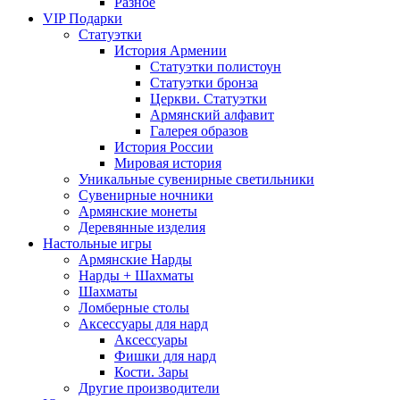
Разное
VIP Подарки
Статуэтки
История Армении
Статуэтки полистоун
Статуэтки бронза
Церкви. Статуэтки
Армянский алфавит
Галерея образов
История России
Мировая история
Уникальные сувенирные светильники
Сувенирные ночники
Армянские монеты
Деревянные изделия
Настольные игры
Армянские Нарды
Нарды + Шахматы
Шахматы
Ломберные столы
Аксессуары для нард
Аксессуары
Фишки для нард
Кости. Зары
Другие производители