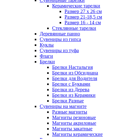
Сувенирные тарелки
Керамические тарелки
Размер 27 х 26 см
Размер 21-18,5 см
Размер 16 - 14 см
Стеклянные тарелки
Деревянные панно
Сувениры из гипса
Куклы
Сувениры из туфа
Флаги
Брелки
Брелки Настальгия
Брелки из Обсидиана
Брелки для Водителя
Брелки с Буквами
Брелки из Дерева
Брелки из Керамики
Брелки Разные
Сувениры на магните
Разные магниты
Магниты резиновые
Магниты акриловые
Магниты закатные
Магниты керамические