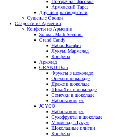
Прозрачная фасовка
Армянский Тараз
Другие производители
Сушеные Овощи
Сладости из Армении
Конфеты из Армении
Sonuar. Mark Sevouni
Grand Candy
Набор Конфет
Лукум. Мармелад
Конфеты
Арколад
GRAND Dian
Фрукты в шоколаде
Орехи в шоколаде
Драже в шоколаде
ШокоХит в шоколаде
Семечки в шоколаде
Наборы конфет
JOYCO
Наборы конфет
Сухофрукты в шоколаде
Мармелад. Лукум
Шоколадные плитки
Конфеты