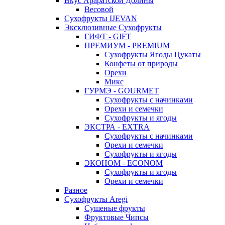
Вкус Араратской Долины
Весовой
Сухофрукты IJEVAN
Эксклюзивные Сухофрукты
ГИФТ - GIFT
ПРЕМИУМ - PREMIUM
Сухофрукты Ягоды Цукаты
Конфеты от природы
Орехи
Микс
ГУРМЭ - GOURMET
Сухофрукты с начинками
Орехи и семечки
Сухофрукты и ягоды
ЭКСТРА - EXTRA
Сухофрукты с начинками
Орехи и семечки
Сухофрукты и ягоды
ЭКОНОМ - ECONOM
Сухофрукты и ягоды
Орехи и семечки
Разное
Сухофрукты Aregi
Сушеные фрукты
Фруктовые Чипсы