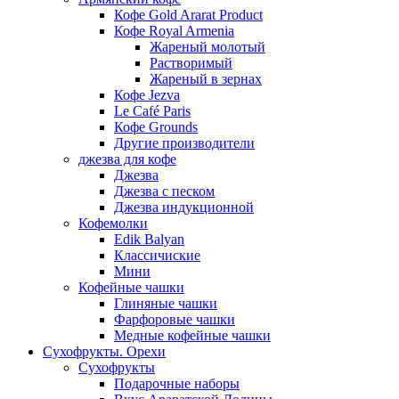
Кофе Gold Ararat Product
Кофе Royal Armenia
Жареный молотый
Растворимый
Жареный в зернах
Кофе Jezva
Le Café Paris
Кофе Grounds
Другие производители
джезва для кофе
Джезва
Джезва с песком
Джезва индукционной
Кофемолки
Edik Balyan
Классичиские
Мини
Кофейные чашки
Глиняные чашки
Фарфоровые чашки
Медные кофейные чашки
Сухофрукты. Орехи
Сухофрукты
Подарочные наборы