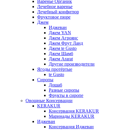
Варенье Органик
Лечебное варенье
Лечебный конфитюр
Фруктовое пюре
Джем
Иджеван
Джем YAN
Джем Агроянс
Джем Фрут Ланд
Джем te Gusto
Джем Шамб
Джем Ararat
Другие производители
Ягоды протёртые
te Gusto
Сиропы
Дошаб
Разные сиропы
Фрукты в сиропе
Овощные Консервации
KERAKUR
Консервация KERAKUR
Маринады KERAKUR
Иджеван
Консервация Иджеван