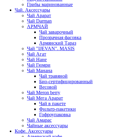
Грибы маринованные
Чай. Аксессуары
Чай Арарат
Чай Darman
АРМЧАЙ
Чай заварочный
Прозрачная фасовка
Армянский Тараз
Чай "IJEVAN". MASIS
Чай Агат
Чай Нане
Чай Гюмри
Чай Манана
Чай травяной
Био-сертифицированный
Весовой
Чай Meron berry
Чай Мега Арарат
Чай в пакете
Фильтр-пакетики
Гофроупаковка
Чай Амарас
Чайные аксессуары
Кофе. Аксессуары
Армянский кофе