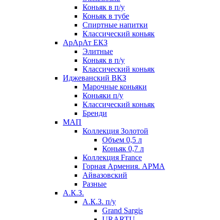
Коньяк в п/у
Коньяк в тубе
Спиртные напитки
Классический коньяк
АрАрАт ЕКЗ
Элитные
Коньяк в п/у
Классический коньяк
Иджеванский ВКЗ
Марочные коньяки
Коньяки п/у
Классический коньяк
Бренди
МАП
Коллекция Золотой
Объем 0,5 л
Коньяк 0,7 л
Коллекция France
Горная Армения. АРМА
Айвазовский
Разные
А.К.З.
А.К.З. п/у
Grand Sargis
URARTU