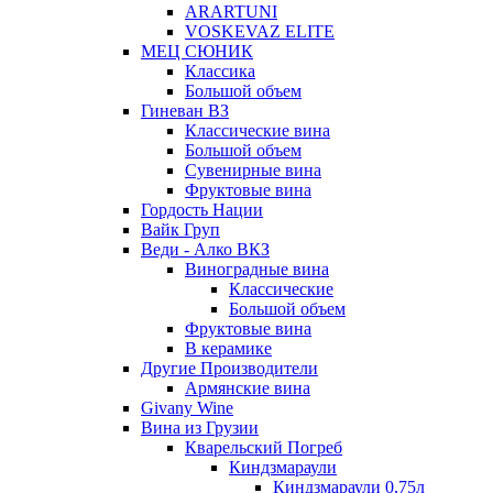
ARARTUNI
VOSKEVAZ ELITE
МЕЦ СЮНИК
Классика
Большой объем
Гиневан ВЗ
Классические вина
Большой объем
Сувенирные вина
Фруктовые вина
Гордость Нации
Вайк Груп
Веди - Алко ВКЗ
Виноградные вина
Классические
Большой объем
Фруктовые вина
В керамике
Другие Производители
Армянские вина
Givany Wine
Вина из Грузии
Кварельский Погреб
Киндзмараули
Киндзмараули 0,75л