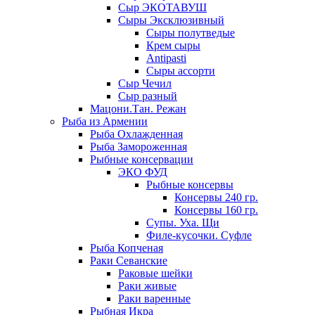
Сыр ЭКОТАВУШ
Сыры Эксклюзивный
Сыры полутведые
Крем сыры
Antipasti
Сыры ассорти
Сыр Чечил
Сыр разный
Мацони.Тан. Режан
Рыба из Армении
Рыба Охлажденная
Рыба Замороженная
Рыбные консервации
ЭКО ФУД
Рыбные консервы
Консервы 240 гр.
Консервы 160 гр.
Супы. Уха. Щи
Филе-кусочки. Суфле
Рыба Копченая
Раки Севанские
Раковые шейки
Раки живые
Раки варенные
Рыбная Икра