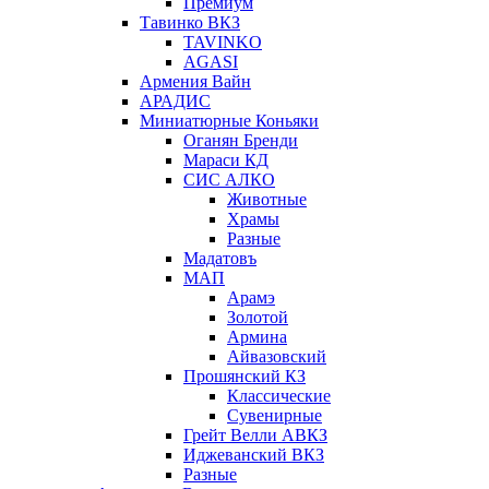
Премиум
Тавинко ВКЗ
TAVINKO
AGASI
Армения Вайн
АРАДИС
Миниатюрные Коньяки
Оганян Бренди
Мараси КД
СИС АЛКО
Животные
Храмы
Разные
Мадатовъ
МАП
Арамэ
Золотой
Армина
Айвазовский
Прошянский КЗ
Классические
Сувенирные
Грейт Велли АВКЗ
Иджеванский ВКЗ
Разные