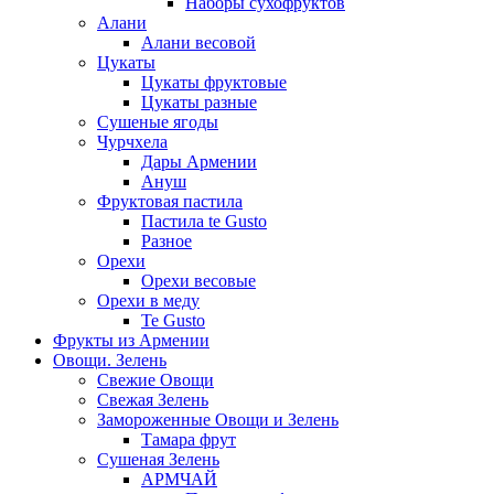
Наборы сухофруктов
Алани
Алани весовой
Цукаты
Цукаты фруктовые
Цукаты разные
Сушеные ягоды
Чурчхела
Дары Армении
Ануш
Фруктовая пастила
Пастила te Gusto
Разное
Орехи
Орехи весовые
Орехи в меду
Te Gusto
Фрукты из Армении
Овощи. Зелень
Свежие Овощи
Свежая Зелень
Замороженные Овощи и Зелень
Тамара фрут
Сушеная Зелень
АРМЧАЙ