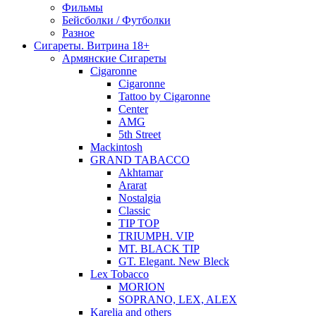
Фильмы
Бейсболки / Футболки
Разное
Сигареты. Витрина 18+
Армянские Сигареты
Cigaronne
Cigaronne
Tattoo by Cigaronne
Center
AMG
5th Street
Mackintosh
GRAND TABACCO
Akhtamar
Ararat
Nostalgia
Classic
TIP TOP
TRIUMPH. VIP
MT. BLACK TIP
GT. Elegant. New Bleck
Lex Tobacco
MORION
SOPRANO, LEX, ALEX
Karelia and others