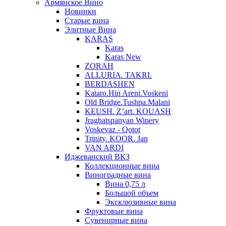
Армянское Вино
Новинки
Старые вина
Элитные Вина
KARAS
Karas
Karas New
ZORAH
ALLURIA. TAKRI.
BERDASHEN
Kataro.Hin Areni.Voskeni
Old Bridge.Tushpa.Malani
KEUSH. Z’art. KOUASH
Jraghatspanyan Winery
Voskevaz - Qotot
Trinity. KOOR. Jan
VAN ARDI
Иджеванский ВКЗ
Коллекционные вина
Виноградные вина
Вина 0,75 л
Большой объем
Эксклюзивные вина
Фруктовые вина
Cувенирные вина