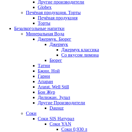
Другие производители
Globex
Печёная продукция. Торты
Печёная продукция
Торты
Безалкогольные напитки
Минеральная Вода
Джермук. Бюрег
Джермук
Джермук классика
Со вкусом лимона
Бюрег
Татни
Бжни. Ной
Гарни
Апаран
Ararat. Well Still
Бон Жур
Дилижан. Зулал
Другие Производители
Dausuz
Соки
Соки SIS Натурал
Соки YAN
Соки 0,930 л