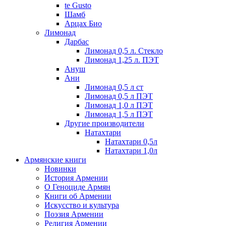
te Gusto
Шамб
Арцах Био
Лимонад
Дарбас
Лимонад 0,5 л. Стекло
Лимонад 1,25 л. ПЭТ
Ануш
Ани
Лимонад 0,5 л ст
Лимонад 0,5 л ПЭТ
Лимонад 1,0 л ПЭТ
Лимонад 1,5 л ПЭТ
Другие производители
Натахтари
Натахтари 0,5л
Натахтари 1,0л
Армянские книги
Новинки
История Армении
О Геноциде Армян
Книги об Армении
Иcкусство и культура
Поэзия Армении
Религия Армении