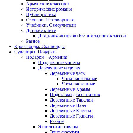
Армянские классики
Исторические романы
Публицистика
Словари. Разговорники
Учебники. Самоучители
Детские книги
Для дошкольников<br> и младших классов
Разное
Кроссворды. Сканворды
Сувениры. Подарки
Подарки – Армения
Подарочные монеты
Деревянные изделия
Деревянные часы
Часы настольные
Часы настенные
Деревянные Храмы
Подставки для напитков
Деревянные Тарелки
Деревянные Вазы
Деревянные Кресты
Деревянные Гранаты
Разное
Этнические товары
Этно скатерти