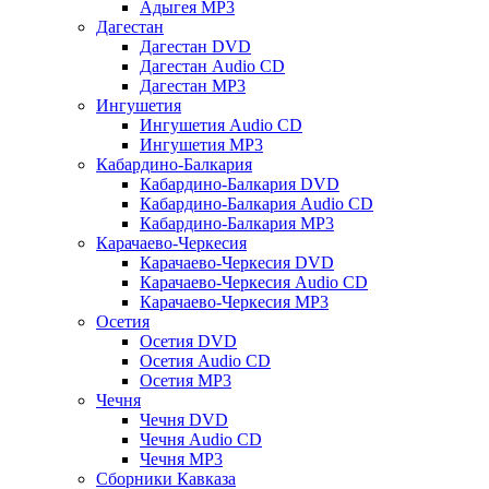
Адыгея MP3
Дагестан
Дагестан DVD
Дагестан Audio CD
Дагестан MP3
Ингушетия
Ингушетия Audio CD
Ингушетия MP3
Кабардино-Балкария
Кабардино-Балкария DVD
Кабардино-Балкария Audio CD
Кабардино-Балкария MP3
Карачаево-Черкесия
Карачаево-Черкесия DVD
Карачаево-Черкесия Audio CD
Карачаево-Черкесия MP3
Осетия
Осетия DVD
Осетия Audio CD
Осетия MP3
Чечня
Чечня DVD
Чечня Audio CD
Чечня MP3
Сборники Кавказа