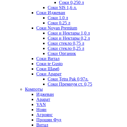
Соки 0,250 л
Соки SIS 1,6 л.
Соки Иджеван
Соки 1.0 л
Соки 0.25 л
Соки Noyan Premium
Соки и Нектары 1,0 л
Соки и Нектары 0,2 л
Соки стекло 0,75 л
Соки стекло 0,25 л
Соки Органик
Соки Витал
Соки te Gusto
Соки Шамб
Соки Арарат
Соки Tetra Pak 0,97л.
Соки Премиум ст. 0,75
Компоты
Иджеван
Арарат
YAN
Ноян
Агроянс
Прошян Фуд
Витал