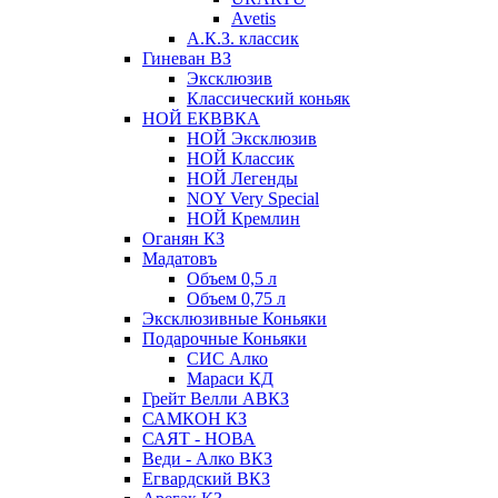
Avetis
А.К.З. классик
Гиневан ВЗ
Эксклюзив
Классический коньяк
НОЙ ЕКВВКА
НОЙ Эксклюзив
НОЙ Классик
НОЙ Легенды
NOY Very Speсial
НОЙ Кремлин
Оганян КЗ
Мадатовъ
Объем 0,5 л
Объем 0,75 л
Эксклюзивные Коньяки
Подарочные Коньяки
СИС Алко
Мараси КД
Грейт Велли АВКЗ
САМКОН КЗ
САЯТ - НОВА
Веди - Алко ВКЗ
Егвардский ВКЗ