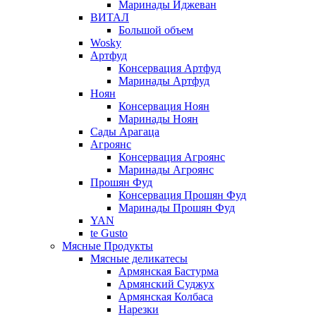
Маринады Иджеван
ВИТАЛ
Большой объем
Wosky
Артфуд
Консервация Артфуд
Маринады Артфуд
Ноян
Консервация Ноян
Маринады Ноян
Сады Арагаца
Агроянс
Консервация Агроянс
Маринады Агроянс
Прошян Фуд
Консервация Прошян Фуд
Маринады Прошян Фуд
YAN
te Gusto
Мясные Продукты
Мясные деликатесы
Армянская Бастурма
Армянский Суджух
Армянская Колбаса
Нарезки