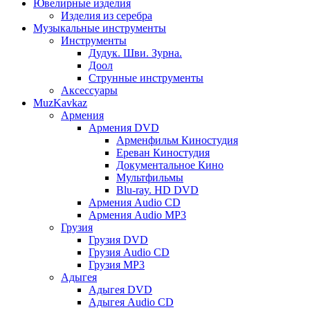
Ювелирные изделия
Изделия из серебра
Музыкальные инструменты
Инструменты
Дудук. Шви. Зурна.
Доол
Струнные инструменты
Аксессуары
MuzKavkaz
Армения
Армения DVD
Арменфильм Киностудия
Ереван Киностудия
Документальное Кино
Мультфильмы
Blu-ray. HD DVD
Армения Audio CD
Армения Audio MP3
Грузия
Грузия DVD
Грузия Audio CD
Грузия MP3
Адыгея
Адыгея DVD
Адыгея Audio CD