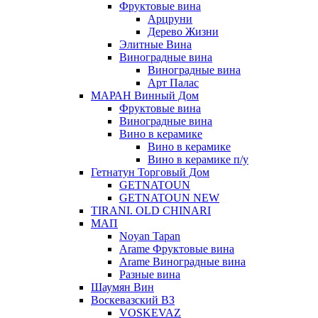
Фруктовые вина
Арцруни
Дерево Жизни
Элитные Вина
Виноградные вина
Виноградные вина
Арт Палас
МАРАН Винный Дом
Фруктовые вина
Виноградные вина
Вино в керамике
Вино в керамике
Вино в керамике п/у
Гетнатун Торговый Дом
GETNATOUN
GETNATOUN NEW
TIRANI. OLD CHINARI
МАП
Noyan Tapan
Arame Фруктовые вина
Arame Виноградные вина
Разные вина
Шаумян Вин
Воскевазский ВЗ
VOSKEVAZ