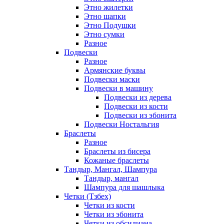
Этно жилетки
Этно шапки
Этно Подушки
Этно сумки
Разное
Подвески
Разное
Армянские буквы
Подвески маски
Подвески в машину
Подвески из дерева
Подвески из кости
Подвески из эбонита
Подвески Ностальгия
Браслеты
Разное
Браслеты из бисера
Кожаные браслеты
Тандыр, Мангал, Шампура
Тандыр, мангал
Шампура для шашлыка
Четки (Тзбех)
Четки из кости
Четки из эбонита
Четки из обсидиана