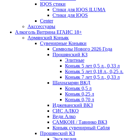
IQOS стики
Стики для IQOS ILUMA
Стики для IQOS
Сenter
Акссессуары
Алкоголь Витрина ЕГАИС 18+
Армянский Коньяк
Сувенирные Коньяки
Символы Нового 2026 Года
Прошянский КЗ
Элитные
Коньяк 5 лет 0,5 л., 0,33 л
Коньяк 5 лет 0,18 л., 0,25 л.
Коньяк 7 лет 0,5 л., 0,33 л
Шахназарян ВКД
Коньяк 0,5 л
Коньяк 0,25 л
Коньяк 0,70 л
Иджеванский ВКЗ
СИС АЛКО
Веди Алко
САМКОН / Тавинко ВКЗ
Коньяк сувенирный Сабля
Прошянский КЗ
Эксклюзив