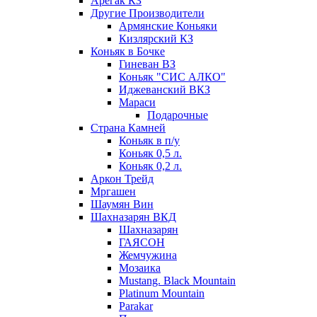
Арегак КЗ
Другие Производители
Армянские Коньяки
Кизлярский КЗ
Коньяк в Бочке
Гиневан ВЗ
Коньяк "СИС АЛКО"
Иджеванский ВКЗ
Мараси
Подарочные
Страна Камней
Коньяк в п/у
Коньяк 0,5 л.
Коньяк 0,2 л.
Аркон Трейд
Мргашен
Шаумян Вин
Шахназарян ВКД
Шахназарян
ГАЯСОН
Жемчужина
Мозаика
Mustang. Black Mountain
Platinum Mountain
Parakar