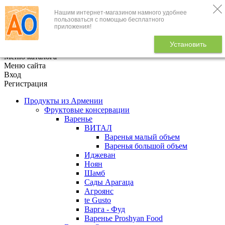
Нашим интернет-магазином намного удобнее
+7 (495) 646-888-1
пользоваться с помощью бесплатного
приложения!
В корзине
0
товаров
Установить
x
Меню каталога
Меню сайта
Вход
Регистрация
Продукты из Армении
Фруктовые консервации
Варенье
ВИТАЛ
Варенья малый объем
Варенья большой объем
Иджеван
Ноян
Шамб
Сады Арагаца
Агроянс
te Gusto
Варга - Фуд
Варенье Proshyan Food