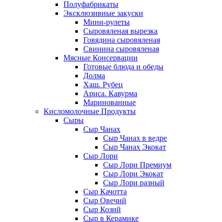
Полуфабрикаты
Эксклюзивные закуски
Мини-рулеты
Сыровяленая вырезка
Говядина сыровяленая
Свинина сыровяленая
Мясные Консервации
Готовые блюда и обеды
Долма
Хаш. Рубец
Ариса. Кавурма
Маринованные
Кисломолочные Продукты
Сыры
Сыр Чанах
Сыр Чанах в ведре
Сыр Чанах Экокат
Сыр Лори
Сыр Лори Премиум
Сыр Лори Экокат
Сыр Лори разный
Сыр Качотта
Сыр Овечий
Сыр Козий
Сыр в Керамике