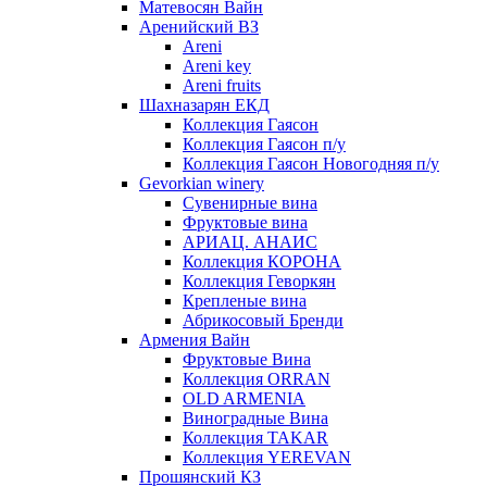
Матевосян Вайн
Аренийский ВЗ
Areni
Areni key
Areni fruits
Шахназарян ЕКД
Коллекция Гаясон
Коллекция Гаясон п/у
Коллекция Гаясон Новогодняя п/у
Gevorkian winery
Сувенирные вина
Фруктовые вина
АРИАЦ. АНАИС
Коллекция КОРОНА
Коллекция Геворкян
Крепленые вина
Абрикосовый Бренди
Армения Вайн
Фруктовые Вина
Коллекция ORRAN
OLD ARMENIA
Виноградные Вина
Коллекция TAKAR
Коллекция YEREVAN
Прошянский КЗ