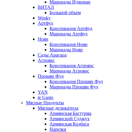
Маринады Иджеван
ВИТАЛ
Большой объем
Wosky
Артфуд
Консервация Артфуд
Маринады Артфуд
Ноян
Консервация Ноян
Маринады Ноян
Сады Арагаца
Агроянс
Консервация Агроянс
Маринады Агроянс
Прошян Фуд
Консервация Прошян Фуд
Маринады Прошян Фуд
YAN
te Gusto
Мясные Продукты
Мясные деликатесы
Армянская Бастурма
Армянский Суджух
Армянская Колбаса
Нарезки