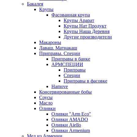
Бакалея
Крупы
Фасованная крупа
Крупы Арарат
Крупы Нат Продукт
Крупы Наша Деревня
Другие производители
Макароны
Лаваш. Матнакаш
Приправы. Специи
Приправы в банке
АРМСПЕЦИИ
Приправы
Специи
Приправы в фасовке
Hamove
Консервированные бобы
Соусы
Масло
Оливки
Оливки "Arm Eco"
Оливки AMADO
Оливки Aiello
Оливки Armenium
Мед из Армении