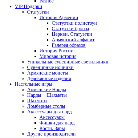
Разное
VIP Подарки
Статуэтки
История Армении
Статуэтки полистоун
Статуэтки бронза
Церкви. Статуэтки
Армянский алфавит
Галерея образов
История России
Мировая история
Уникальные сувенирные светильники
Сувенирные ночники
Армянские монеты
Деревянные изделия
Настольные игры
Армянские Нарды
Нарды + Шахматы
Шахматы
Ломберные столы
Аксессуары для нард
Аксессуары
Фишки для нард
Кости. Зары
Другие производители