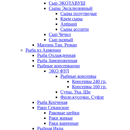
Сыр ЭКОТАВУШ
Сыры Эксклюзивный
Сыры полутведые
Крем сыры
Antipasti
Сыры ассорти
Сыр Чечил
Сыр разный
Мацони.Тан. Режан
Рыба из Армении
Рыба Охлажденная
Рыба Замороженная
Рыбные консервации
ЭКО ФУД
Рыбные консервы
Консервы 240 гр.
Консервы 160 гр.
Супы. Уха. Щи
Филе-кусочки. Суфле
Рыба Копченая
Раки Севанские
Раковые шейки
Раки живые
Раки варенные
Рыбная Икра