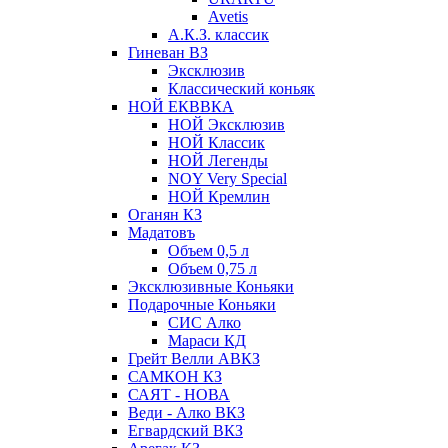
Avetis
А.К.З. классик
Гиневан ВЗ
Эксклюзив
Классический коньяк
НОЙ ЕКВВКА
НОЙ Эксклюзив
НОЙ Классик
НОЙ Легенды
NOY Very Speсial
НОЙ Кремлин
Оганян КЗ
Мадатовъ
Объем 0,5 л
Объем 0,75 л
Эксклюзивные Коньяки
Подарочные Коньяки
СИС Алко
Мараси КД
Грейт Велли АВКЗ
САМКОН КЗ
САЯТ - НОВА
Веди - Алко ВКЗ
Егвардский ВКЗ