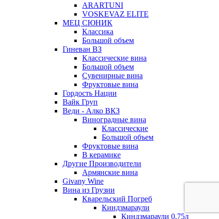
ARARTUNI
VOSKEVAZ ELITE
МЕЦ СЮНИК
Классика
Большой объем
Гиневан ВЗ
Классические вина
Большой объем
Сувенирные вина
Фруктовые вина
Гордость Нации
Вайк Груп
Веди - Алко ВКЗ
Виноградные вина
Классические
Большой объем
Фруктовые вина
В керамике
Другие Производители
Армянские вина
Givany Wine
Вина из Грузии
Кварельский Погреб
Киндзмараули
Киндзмараули 0,75л