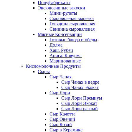
Полуфабрикаты
Эксклюзивные закуски
Мини-рулеты
Сыровяленая вырезка
Говядина сыровяленая
Свинина сыровяленая
Мясные Консервации
Готовые блюда и обеды
Долма
Хаш. Рубец
Ариса. Кавурма
Маринованные
Кисломолочные Продукты
Сыры
Сыр Чанах
Сыр Чанах в ведре
Сыр Чанах Экокат
Сыр Лори
Сыр Лори Премиум
Сыр Лори Экокат
Сыр Лори разный
Сыр Качотта
Сыр Овечий
Сыр Козий
Сыр в Керамике