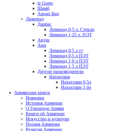
te Gusto
Шамб
Арцах Био
Лимонад
Дарбас
Лимонад 0,5 л. Стекло
Лимонад 1,25 л. ПЭТ
Ануш
Ани
Лимонад 0,5 л ст
Лимонад 0,5 л ПЭТ
Лимонад 1,0 л ПЭТ
Лимонад 1,5 л ПЭТ
Другие производители
Натахтари
Натахтари 0,5л
Натахтари 1,0л
Армянские книги
Новинки
История Армении
О Геноциде Армян
Книги об Армении
Иcкусство и культура
Поэзия Армении
Религия Армении