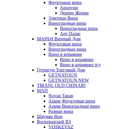
Фруктовые вина
Арцруни
Дерево Жизни
Элитные Вина
Виноградные вина
Виноградные вина
Арт Палас
МАРАН Винный Дом
Фруктовые вина
Виноградные вина
Вино в керамике
Вино в керамике
Вино в керамике п/у
Гетнатун Торговый Дом
GETNATOUN
GETNATOUN NEW
TIRANI. OLD CHINARI
МАП
Noyan Tapan
Arame Фруктовые вина
Arame Виноградные вина
Разные вина
Шаумян Вин
Воскевазский ВЗ
VOSKEVAZ