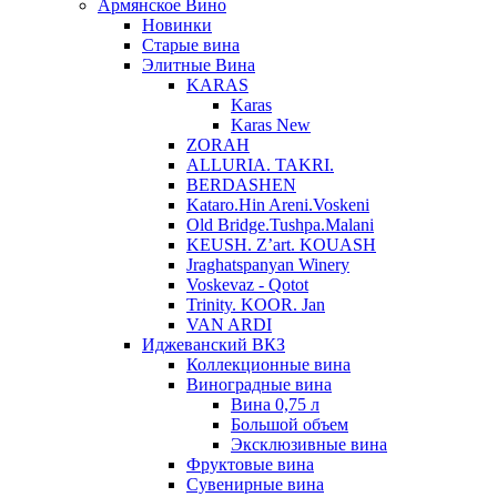
Армянское Вино
Новинки
Старые вина
Элитные Вина
KARAS
Karas
Karas New
ZORAH
ALLURIA. TAKRI.
BERDASHEN
Kataro.Hin Areni.Voskeni
Old Bridge.Tushpa.Malani
KEUSH. Z’art. KOUASH
Jraghatspanyan Winery
Voskevaz - Qotot
Trinity. KOOR. Jan
VAN ARDI
Иджеванский ВКЗ
Коллекционные вина
Виноградные вина
Вина 0,75 л
Большой объем
Эксклюзивные вина
Фруктовые вина
Cувенирные вина