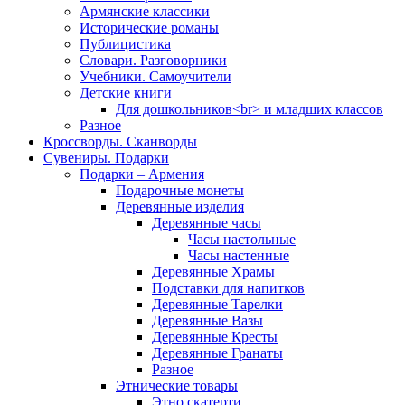
Армянские классики
Исторические романы
Публицистика
Словари. Разговорники
Учебники. Самоучители
Детские книги
Для дошкольников<br> и младших классов
Разное
Кроссворды. Сканворды
Сувениры. Подарки
Подарки – Армения
Подарочные монеты
Деревянные изделия
Деревянные часы
Часы настольные
Часы настенные
Деревянные Храмы
Подставки для напитков
Деревянные Тарелки
Деревянные Вазы
Деревянные Кресты
Деревянные Гранаты
Разное
Этнические товары
Этно скатерти