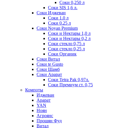
Соки 0,250 л
Соки SIS 1,6 л.
Соки Иджеван
Соки 1.0 л
Соки 0.25 л
Соки Noyan Premium
Соки и Нектары 1,0 л
Соки и Нектары 0,2 л
Соки стекло 0,75 л
Соки стекло 0,25 л
Соки Органик
Соки Витал
Соки te Gusto
Соки Шамб
Соки Арарат
Соки Tetra Pak 0,97л.
Соки Премиум ст. 0,75
Компоты
Иджеван
Арарат
YAN
Ноян
Агроянс
Прошян Фуд
Витал