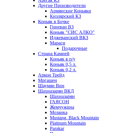
Арегак КЗ
Другие Производители
Армянские Коньяки
Кизлярский КЗ
Коньяк в Бочке
Гиневан ВЗ
Коньяк "СИС АЛКО"
Иджеванский ВКЗ
Мараси
Подарочные
Страна Камней
Коньяк в п/у
Коньяк 0,5 л.
Коньяк 0,2 л.
Аркон Трейд
Мргашен
Шаумян Вин
Шахназарян ВКД
Шахназарян
ГАЯСОН
Жемчужина
Мозаика
Mustang. Black Mountain
Platinum Mountain
Parakar