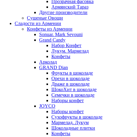
Прозрачная фасовка
Армянский Тараз
Другие производители
Сушеные Овощи
Сладости из Армении
Конфеты из Армении
Sonuar. Mark Sevouni
Grand Candy
Набор Конфет
Лукум. Мармелад
Конфеты
Арколад
GRAND Dian
Фрукты в шоколаде
Орехи в шоколаде
Драже в шоколаде
ШокоХит в шоколаде
Семечки в шоколаде
Наборы конфет
JOYCO
Наборы конфет
Сухофрукты в шоколаде
Мармелад. Лукум
Шоколадные плитки
Конфеты