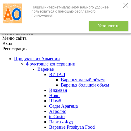
Нашим интернет-магазином намного удобнее
+7 (495) 646-888-1
пользоваться с помощью бесплатного
приложения!
В корзине
0
товаров
Установить
x
Меню каталога
Меню сайта
Вход
Регистрация
Продукты из Армении
Фруктовые консервации
Варенье
ВИТАЛ
Варенья малый объем
Варенья большой объем
Иджеван
Ноян
Шамб
Сады Арагаца
Агроянс
te Gusto
Варга - Фуд
Варенье Proshyan Food