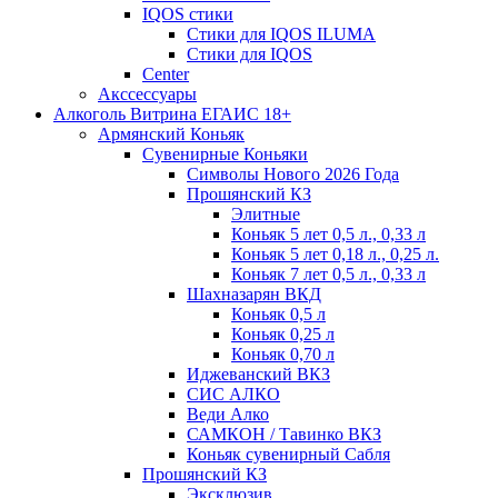
IQOS стики
Стики для IQOS ILUMA
Стики для IQOS
Сenter
Акссессуары
Алкоголь Витрина ЕГАИС 18+
Армянский Коньяк
Сувенирные Коньяки
Символы Нового 2026 Года
Прошянский КЗ
Элитные
Коньяк 5 лет 0,5 л., 0,33 л
Коньяк 5 лет 0,18 л., 0,25 л.
Коньяк 7 лет 0,5 л., 0,33 л
Шахназарян ВКД
Коньяк 0,5 л
Коньяк 0,25 л
Коньяк 0,70 л
Иджеванский ВКЗ
СИС АЛКО
Веди Алко
САМКОН / Тавинко ВКЗ
Коньяк сувенирный Сабля
Прошянский КЗ
Эксклюзив