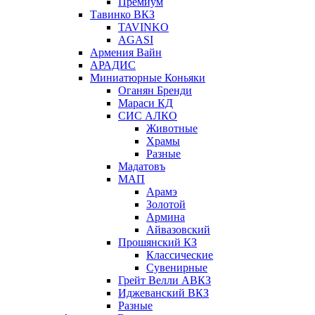
Премиум
Тавинко ВКЗ
TAVINKO
AGASI
Армения Вайн
АРАДИС
Миниатюрные Коньяки
Оганян Бренди
Мараси КД
СИС АЛКО
Животные
Храмы
Разные
Мадатовъ
МАП
Арамэ
Золотой
Армина
Айвазовский
Прошянский КЗ
Классические
Сувенирные
Грейт Велли АВКЗ
Иджеванский ВКЗ
Разные