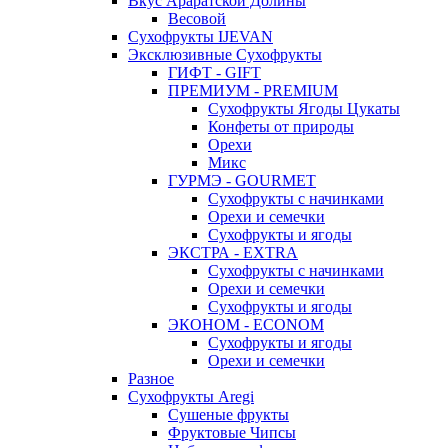
Вкус Араратской Долины
Весовой
Сухофрукты IJEVAN
Эксклюзивные Сухофрукты
ГИФТ - GIFT
ПРЕМИУМ - PREMIUM
Сухофрукты Ягоды Цукаты
Конфеты от природы
Орехи
Микс
ГУРМЭ - GOURMET
Сухофрукты с начинками
Орехи и семечки
Сухофрукты и ягоды
ЭКСТРА - EXTRA
Сухофрукты с начинками
Орехи и семечки
Сухофрукты и ягоды
ЭКОНОМ - ECONOM
Сухофрукты и ягоды
Орехи и семечки
Разное
Сухофрукты Aregi
Сушеные фрукты
Фруктовые Чипсы