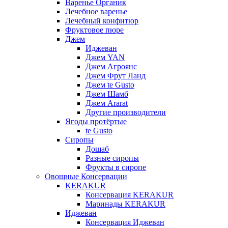
Варенье Органик
Лечебное варенье
Лечебный конфитюр
Фруктовое пюре
Джем
Иджеван
Джем YAN
Джем Агроянс
Джем Фрут Ланд
Джем te Gusto
Джем Шамб
Джем Ararat
Другие производители
Ягоды протёртые
te Gusto
Сиропы
Дошаб
Разные сиропы
Фрукты в сиропе
Овощные Консервации
KERAKUR
Консервация KERAKUR
Маринады KERAKUR
Иджеван
Консервация Иджеван