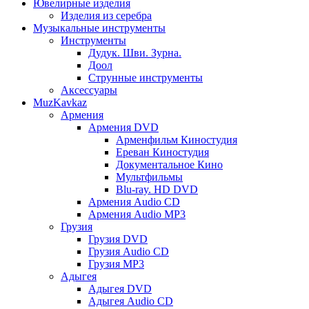
Ювелирные изделия
Изделия из серебра
Музыкальные инструменты
Инструменты
Дудук. Шви. Зурна.
Доол
Струнные инструменты
Аксессуары
MuzKavkaz
Армения
Армения DVD
Арменфильм Киностудия
Ереван Киностудия
Документальное Кино
Мультфильмы
Blu-ray. HD DVD
Армения Audio CD
Армения Audio MP3
Грузия
Грузия DVD
Грузия Audio CD
Грузия MP3
Адыгея
Адыгея DVD
Адыгея Audio CD