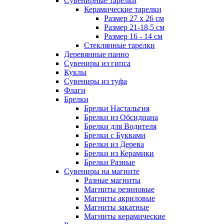
Сувенирные тарелки
Керамические тарелки
Размер 27 х 26 см
Размер 21-18,5 см
Размер 16 - 14 см
Стеклянные тарелки
Деревянные панно
Сувениры из гипса
Куклы
Сувениры из туфа
Флаги
Брелки
Брелки Настальгия
Брелки из Обсидиана
Брелки для Водителя
Брелки с Буквами
Брелки из Дерева
Брелки из Керамики
Брелки Разные
Сувениры на магните
Разные магниты
Магниты резиновые
Магниты акриловые
Магниты закатные
Магниты керамические