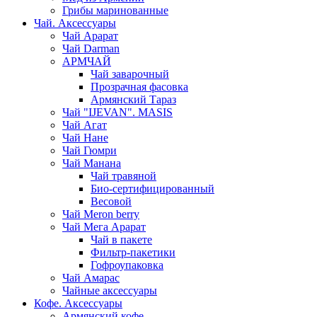
Грибы маринованные
Чай. Аксессуары
Чай Арарат
Чай Darman
АРМЧАЙ
Чай заварочный
Прозрачная фасовка
Армянский Тараз
Чай "IJEVAN". MASIS
Чай Агат
Чай Нане
Чай Гюмри
Чай Манана
Чай травяной
Био-сертифицированный
Весовой
Чай Meron berry
Чай Мега Арарат
Чай в пакете
Фильтр-пакетики
Гофроупаковка
Чай Амарас
Чайные аксессуары
Кофе. Аксессуары
Армянский кофе