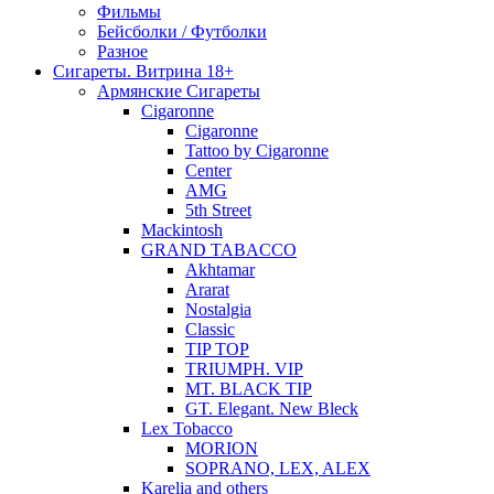
Фильмы
Бейсболки / Футболки
Разное
Сигареты. Витрина 18+
Армянские Сигареты
Cigaronne
Cigaronne
Tattoo by Cigaronne
Center
AMG
5th Street
Mackintosh
GRAND TABACCO
Akhtamar
Ararat
Nostalgia
Classic
TIP TOP
TRIUMPH. VIP
MT. BLACK TIP
GT. Elegant. New Bleck
Lex Tobacco
MORION
SOPRANO, LEX, ALEX
Karelia and others