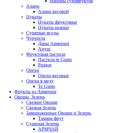
Наборы сухофруктов
Алани
Алани весовой
Цукаты
Цукаты фруктовые
Цукаты разные
Сушеные ягоды
Чурчхела
Дары Армении
Ануш
Фруктовая пастила
Пастила te Gusto
Разное
Орехи
Орехи весовые
Орехи в меду
Te Gusto
Фрукты из Армении
Овощи. Зелень
Свежие Овощи
Свежая Зелень
Замороженные Овощи и Зелень
Тамара фрут
Сушеная Зелень
АРМЧАЙ