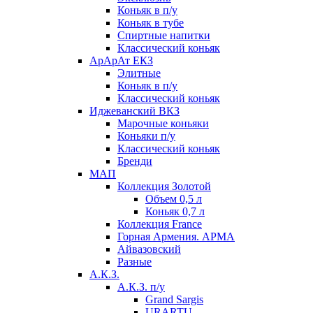
Коньяк в п/у
Коньяк в тубе
Спиртные напитки
Классический коньяк
АрАрАт ЕКЗ
Элитные
Коньяк в п/у
Классический коньяк
Иджеванский ВКЗ
Марочные коньяки
Коньяки п/у
Классический коньяк
Бренди
МАП
Коллекция Золотой
Объем 0,5 л
Коньяк 0,7 л
Коллекция France
Горная Армения. АРМА
Айвазовский
Разные
А.К.З.
А.К.З. п/у
Grand Sargis
URARTU