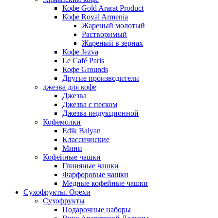
Кофе Gold Ararat Product
Кофе Royal Armenia
Жареный молотый
Растворимый
Жареный в зернах
Кофе Jezva
Le Café Paris
Кофе Grounds
Другие производители
джезва для кофе
Джезва
Джезва с песком
Джезва индукционной
Кофемолки
Edik Balyan
Классичиские
Мини
Кофейные чашки
Глиняные чашки
Фарфоровые чашки
Медные кофейные чашки
Сухофрукты. Орехи
Сухофрукты
Подарочные наборы