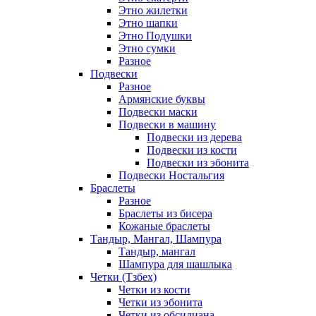
Этно жилетки
Этно шапки
Этно Подушки
Этно сумки
Разное
Подвески
Разное
Армянские буквы
Подвески маски
Подвески в машину
Подвески из дерева
Подвески из кости
Подвески из эбонита
Подвески Ностальгия
Браслеты
Разное
Браслеты из бисера
Кожаные браслеты
Тандыр, Мангал, Шампура
Тандыр, мангал
Шампура для шашлыка
Четки (Тзбех)
Четки из кости
Четки из эбонита
Четки из обсидиана