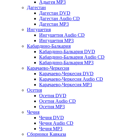
Адыгея MP3
Дагестан
Дагестан DVD
Дагестан Audio CD
Дагестан MP3
Ингушетия
Ингушетия Audio CD
Ингушетия MP3
Кабардино-Балкария
Кабардино-Балкария DVD
Кабардино-Балкария Audio CD
Кабардино-Балкария MP3
Карачаево-Черкесия
Карачаево-Черкесия DVD
Карачаево-Черкесия Audio CD
Карачаево-Черкесия MP3
Осетия
Осетия DVD
Осетия Audio CD
Осетия MP3
Чечня
Чечня DVD
Чечня Audio CD
Чечня MP3
Сборники Кавказа