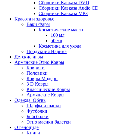
Сборники Кавказа DVD
Сборники Кавказа Audio CD
Сборники Кавказа MP3
Красота и здоровье
Ваки Фарм
Косметические масла
100 мл
50 мл
Косметика для ухода
Продукция Наринэ
Детские игры
Армянские Этно Ковры
Коврики
Половики
Ковры Модерн
3 D Ковры
Классические Ковры
Армянские Ковры
Одежда. Обувь
Шарфы и шапки
Футболки
Бейсболки
Этно масики балетки
О геноциде
Книги