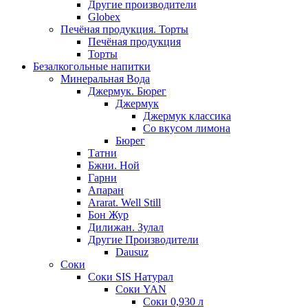
Другие производители
Globex
Печёная продукция. Торты
Печёная продукция
Торты
Безалкогольные напитки
Минеральная Вода
Джермук. Бюрег
Джермук
Джермук классика
Со вкусом лимона
Бюрег
Татни
Бжни. Ной
Гарни
Апаран
Ararat. Well Still
Бон Жур
Дилижан. Зулал
Другие Производители
Dausuz
Соки
Соки SIS Натурал
Соки YAN
Соки 0,930 л