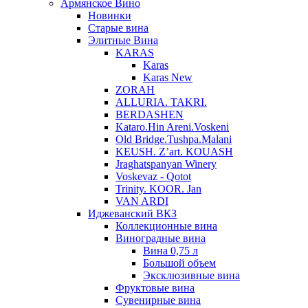
Армянское Вино
Новинки
Старые вина
Элитные Вина
KARAS
Karas
Karas New
ZORAH
ALLURIA. TAKRI.
BERDASHEN
Kataro.Hin Areni.Voskeni
Old Bridge.Tushpa.Malani
KEUSH. Z’art. KOUASH
Jraghatspanyan Winery
Voskevaz - Qotot
Trinity. KOOR. Jan
VAN ARDI
Иджеванский ВКЗ
Коллекционные вина
Виноградные вина
Вина 0,75 л
Большой объем
Эксклюзивные вина
Фруктовые вина
Cувенирные вина