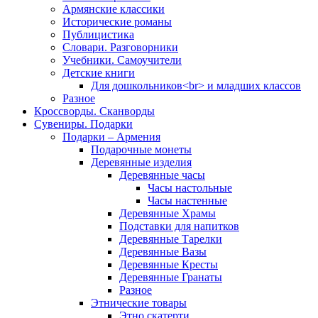
Армянские классики
Исторические романы
Публицистика
Словари. Разговорники
Учебники. Самоучители
Детские книги
Для дошкольников<br> и младших классов
Разное
Кроссворды. Сканворды
Сувениры. Подарки
Подарки – Армения
Подарочные монеты
Деревянные изделия
Деревянные часы
Часы настольные
Часы настенные
Деревянные Храмы
Подставки для напитков
Деревянные Тарелки
Деревянные Вазы
Деревянные Кресты
Деревянные Гранаты
Разное
Этнические товары
Этно скатерти