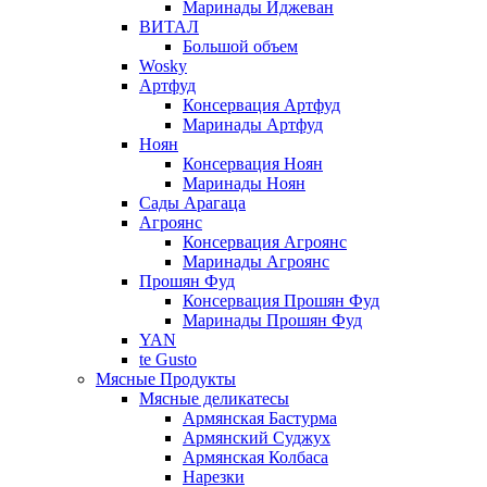
Маринады Иджеван
ВИТАЛ
Большой объем
Wosky
Артфуд
Консервация Артфуд
Маринады Артфуд
Ноян
Консервация Ноян
Маринады Ноян
Сады Арагаца
Агроянс
Консервация Агроянс
Маринады Агроянс
Прошян Фуд
Консервация Прошян Фуд
Маринады Прошян Фуд
YAN
te Gusto
Мясные Продукты
Мясные деликатесы
Армянская Бастурма
Армянский Суджух
Армянская Колбаса
Нарезки