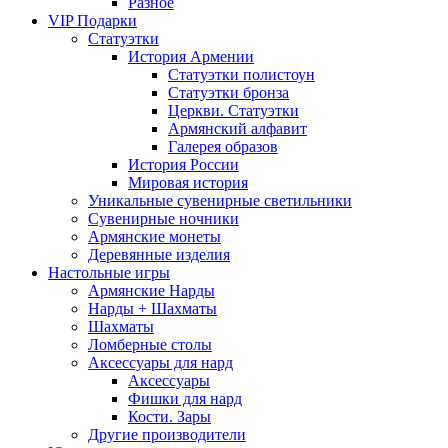
Разное
VIP Подарки
Статуэтки
История Армении
Статуэтки полистоун
Статуэтки бронза
Церкви. Статуэтки
Армянский алфавит
Галерея образов
История России
Мировая история
Уникальные сувенирные светильники
Сувенирные ночники
Армянские монеты
Деревянные изделия
Настольные игры
Армянские Нарды
Нарды + Шахматы
Шахматы
Ломберные столы
Аксессуары для нард
Аксессуары
Фишки для нард
Кости. Зары
Другие производители