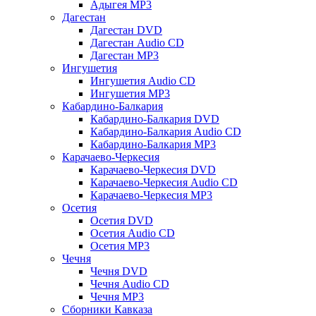
Адыгея MP3
Дагестан
Дагестан DVD
Дагестан Audio CD
Дагестан MP3
Ингушетия
Ингушетия Audio CD
Ингушетия MP3
Кабардино-Балкария
Кабардино-Балкария DVD
Кабардино-Балкария Audio CD
Кабардино-Балкария MP3
Карачаево-Черкесия
Карачаево-Черкесия DVD
Карачаево-Черкесия Audio CD
Карачаево-Черкесия MP3
Осетия
Осетия DVD
Осетия Audio CD
Осетия MP3
Чечня
Чечня DVD
Чечня Audio CD
Чечня MP3
Сборники Кавказа