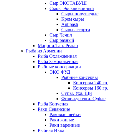
Сыр ЭКОТАВУШ
Сыры Эксклюзивный
Сыры полутведые
Крем сыры
Antipasti
Сыры ассорти
Сыр Чечил
Сыр разный
Мацони.Тан. Режан
Рыба из Армении
Рыба Охлажденная
Рыба Замороженная
Рыбные консервации
ЭКО ФУД
Рыбные консервы
Консервы 240 гр.
Консервы 160 гр.
Супы. Уха. Щи
Филе-кусочки. Суфле
Рыба Копченая
Раки Севанские
Раковые шейки
Раки живые
Раки варенные
Рыбная Икра