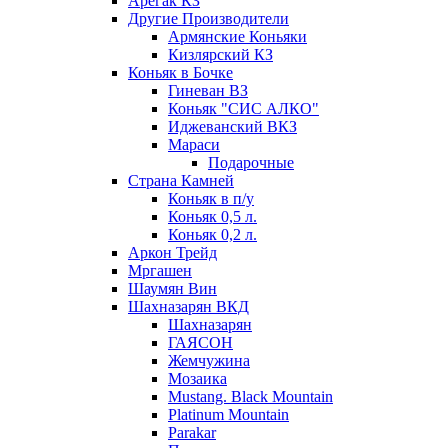
Арегак КЗ
Другие Производители
Армянские Коньяки
Кизлярский КЗ
Коньяк в Бочке
Гиневан ВЗ
Коньяк "СИС АЛКО"
Иджеванский ВКЗ
Мараси
Подарочные
Страна Камней
Коньяк в п/у
Коньяк 0,5 л.
Коньяк 0,2 л.
Аркон Трейд
Мргашен
Шаумян Вин
Шахназарян ВКД
Шахназарян
ГАЯСОН
Жемчужина
Мозаика
Mustang. Black Mountain
Platinum Mountain
Parakar