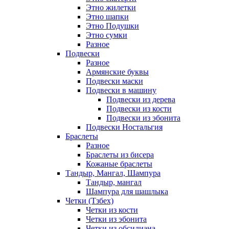
Этно жилетки
Этно шапки
Этно Подушки
Этно сумки
Разное
Подвески
Разное
Армянские буквы
Подвески маски
Подвески в машину
Подвески из дерева
Подвески из кости
Подвески из эбонита
Подвески Ностальгия
Браслеты
Разное
Браслеты из бисера
Кожаные браслеты
Тандыр, Мангал, Шампура
Тандыр, мангал
Шампура для шашлыка
Четки (Тзбех)
Четки из кости
Четки из эбонита
Четки из обсидиана