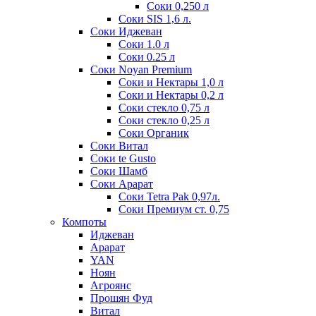
Соки 0,250 л
Соки SIS 1,6 л.
Соки Иджеван
Соки 1.0 л
Соки 0.25 л
Соки Noyan Premium
Соки и Нектары 1,0 л
Соки и Нектары 0,2 л
Соки стекло 0,75 л
Соки стекло 0,25 л
Соки Органик
Соки Витал
Соки te Gusto
Соки Шамб
Соки Арарат
Соки Tetra Pak 0,97л.
Соки Премиум ст. 0,75
Компоты
Иджеван
Арарат
YAN
Ноян
Агроянс
Прошян Фуд
Витал