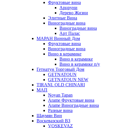
Фруктовые вина
Арцруни
Дерево Жизни
Элитные Вина
Виноградные вина
Виноградные вина
Арт Палас
МАРАН Винный Дом
Фруктовые вина
Виноградные вина
Вино в керамике
Вино в керамике
Вино в керамике п/у
Гетнатун Торговый Дом
GETNATOUN
GETNATOUN NEW
TIRANI. OLD CHINARI
МАП
Noyan Tapan
Arame Фруктовые вина
Arame Виноградные вина
Разные вина
Шаумян Вин
Воскевазский ВЗ
VOSKEVAZ