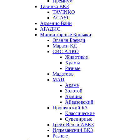
Премиум
Тавинко ВКЗ
TAVINKO
AGASI
Армения Вайн
АРАДИС
Миниатюрные Коньяки
Оганян Бренди
Мараси КД
СИС АЛКО
Животные
Храмы
Разные
Мадатовъ
МАП
Арамэ
Золотой
Армина
Айвазовский
Прошянский КЗ
Классические
Сувенирные
Грейт Велли АВКЗ
Иджеванский ВКЗ
Разные