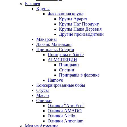
Бакалея
Крупы
Фасованная крупа
Крупы Арарат
Крупы Нат Продукт
Крупы Наша Деревня
Другие производители
Макароны
Лаваш. Матнакаш
Приправы. Специи
Приправы в банке
АРМСПЕЦИИ
Приправы
Специи
Приправы в фасовке
Hamove
Консервированные бобы
Соусы
Масло
Оливки
Оливки "Arm Eco"
Оливки AMADO
Оливки Aiello
Оливки Armenium
Мед из Армении