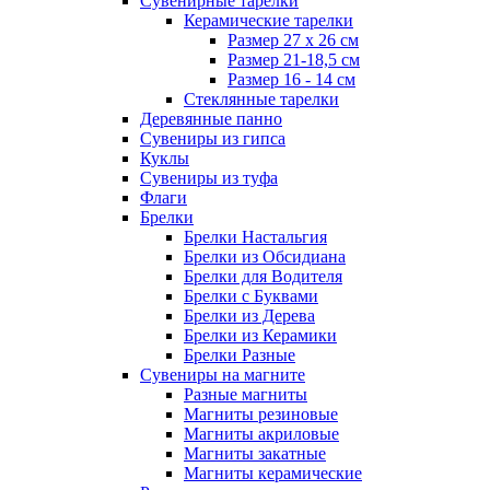
Сувенирные тарелки
Керамические тарелки
Размер 27 х 26 см
Размер 21-18,5 см
Размер 16 - 14 см
Стеклянные тарелки
Деревянные панно
Сувениры из гипса
Куклы
Сувениры из туфа
Флаги
Брелки
Брелки Настальгия
Брелки из Обсидиана
Брелки для Водителя
Брелки с Буквами
Брелки из Дерева
Брелки из Керамики
Брелки Разные
Сувениры на магните
Разные магниты
Магниты резиновые
Магниты акриловые
Магниты закатные
Магниты керамические