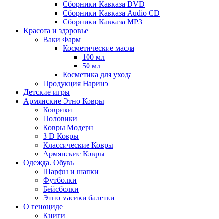
Сборники Кавказа DVD
Сборники Кавказа Audio CD
Сборники Кавказа MP3
Красота и здоровье
Ваки Фарм
Косметические масла
100 мл
50 мл
Косметика для ухода
Продукция Наринэ
Детские игры
Армянские Этно Ковры
Коврики
Половики
Ковры Модерн
3 D Ковры
Классические Ковры
Армянские Ковры
Одежда. Обувь
Шарфы и шапки
Футболки
Бейсболки
Этно масики балетки
О геноциде
Книги