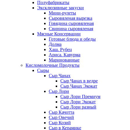
Полуфабрикаты
Эксклюзивные закуски
Мини-рулеты
Сыровяленая вырезка
Говядина сыровяленая
Свинина сыровяленая
Мясные Консервации
Готовые блюда и обеды
Долма
Хаш. Рубец
Ариса. Кавурма
Маринованные
Кисломолочные Продукты
Сыры
Сыр Чанах
Сыр Чанах в ведре
Сыр Чанах Экокат
Сыр Лори
Сыр Лори Премиум
Сыр Лори Экокат
Сыр Лори разный
Сыр Качотта
Сыр Овечий
Сыр Козий
Сыр в Керамике