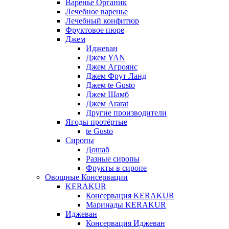
Варенье Органик
Лечебное варенье
Лечебный конфитюр
Фруктовое пюре
Джем
Иджеван
Джем YAN
Джем Агроянс
Джем Фрут Ланд
Джем te Gusto
Джем Шамб
Джем Ararat
Другие производители
Ягоды протёртые
te Gusto
Сиропы
Дошаб
Разные сиропы
Фрукты в сиропе
Овощные Консервации
KERAKUR
Консервация KERAKUR
Маринады KERAKUR
Иджеван
Консервация Иджеван