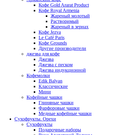
Кофе Gold Ararat Product
Кофе Royal Armenia
Жареный молотый
Растворимый
Жареный в зернах
Кофе Jezva
Le Café Paris
Кофе Grounds
Другие производители
джезва для кофе
Джезва
Джезва с песком
Джезва индукционной
Кофемолки
Edik Balyan
Классичиские
Мини
Кофейные чашки
Глиняные чашки
Фарфоровые чашки
Медные кофейные чашки
Сухофрукты. Орехи
Сухофрукты
Подарочные наборы