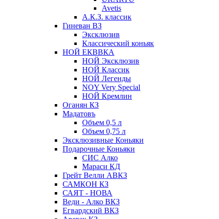
Avetis
А.К.З. классик
Гиневан ВЗ
Эксклюзив
Классический коньяк
НОЙ ЕКВВКА
НОЙ Эксклюзив
НОЙ Классик
НОЙ Легенды
NOY Very Speсial
НОЙ Кремлин
Оганян КЗ
Мадатовъ
Объем 0,5 л
Объем 0,75 л
Эксклюзивные Коньяки
Подарочные Коньяки
СИС Алко
Мараси КД
Грейт Велли АВКЗ
САМКОН КЗ
САЯТ - НОВА
Веди - Алко ВКЗ
Егвардский ВКЗ