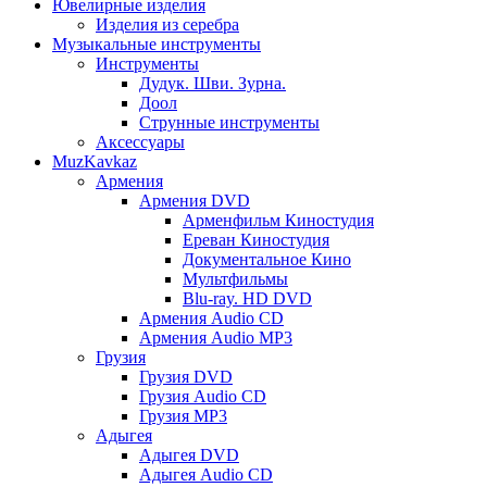
Ювелирные изделия
Изделия из серебра
Музыкальные инструменты
Инструменты
Дудук. Шви. Зурна.
Доол
Струнные инструменты
Аксессуары
MuzKavkaz
Армения
Армения DVD
Арменфильм Киностудия
Ереван Киностудия
Документальное Кино
Мультфильмы
Blu-ray. HD DVD
Армения Audio CD
Армения Audio MP3
Грузия
Грузия DVD
Грузия Audio CD
Грузия MP3
Адыгея
Адыгея DVD
Адыгея Audio CD