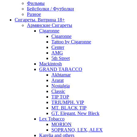
Фильмы
Бейсболки / Футболки
Разное
Сигареты. Витрина 18+
Армянские Сигареты
Cigaronne
Cigaronne
Tattoo by Cigaronne
Center
AMG
5th Street
Mackintosh
GRAND TABACCO
Akhtamar
Ararat
Nostalgia
Classic
TIP TOP
TRIUMPH. VIP
MT. BLACK TIP
GT. Elegant. New Bleck
Lex Tobacco
MORION
SOPRANO, LEX, ALEX
Karelia and others