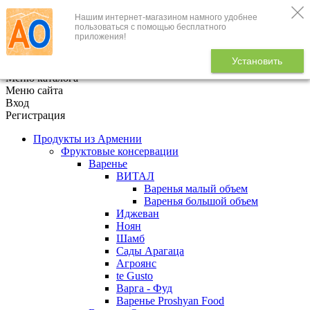
Нашим интернет-магазином намного удобнее
+7 (495) 646-888-1
пользоваться с помощью бесплатного
приложения!
В корзине
0
товаров
Установить
x
Меню каталога
Меню сайта
Вход
Регистрация
Продукты из Армении
Фруктовые консервации
Варенье
ВИТАЛ
Варенья малый объем
Варенья большой объем
Иджеван
Ноян
Шамб
Сады Арагаца
Агроянс
te Gusto
Варга - Фуд
Варенье Proshyan Food