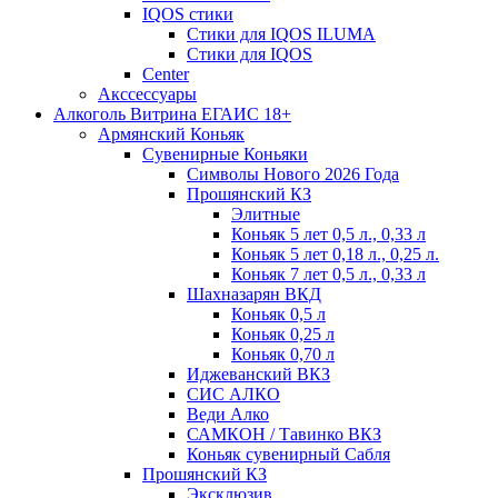
IQOS стики
Стики для IQOS ILUMA
Стики для IQOS
Сenter
Акссессуары
Алкоголь Витрина ЕГАИС 18+
Армянский Коньяк
Сувенирные Коньяки
Символы Нового 2026 Года
Прошянский КЗ
Элитные
Коньяк 5 лет 0,5 л., 0,33 л
Коньяк 5 лет 0,18 л., 0,25 л.
Коньяк 7 лет 0,5 л., 0,33 л
Шахназарян ВКД
Коньяк 0,5 л
Коньяк 0,25 л
Коньяк 0,70 л
Иджеванский ВКЗ
СИС АЛКО
Веди Алко
САМКОН / Тавинко ВКЗ
Коньяк сувенирный Сабля
Прошянский КЗ
Эксклюзив