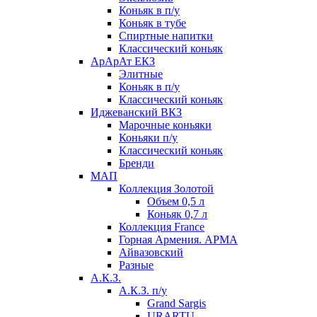
Коньяк в п/у
Коньяк в тубе
Спиртные напитки
Классический коньяк
АрАрАт ЕКЗ
Элитные
Коньяк в п/у
Классический коньяк
Иджеванский ВКЗ
Марочные коньяки
Коньяки п/у
Классический коньяк
Бренди
МАП
Коллекция Золотой
Объем 0,5 л
Коньяк 0,7 л
Коллекция France
Горная Армения. АРМА
Айвазовский
Разные
А.К.З.
А.К.З. п/у
Grand Sargis
URARTU