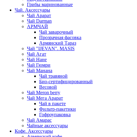
Грибы маринованные
Чай. Аксессуары
Чай Арарат
Чай Darman
АРМЧАЙ
Чай заварочный
Прозрачная фасовка
Армянский Тараз
Чай "IJEVAN". MASIS
Чай Агат
Чай Нане
Чай Гюмри
Чай Манана
Чай травяной
Био-сертифицированный
Весовой
Чай Meron berry
Чай Мега Арарат
Чай в пакете
Фильтр-пакетики
Гофроупаковка
Чай Амарас
Чайные аксессуары
Кофе. Аксессуары
Армянский кофе