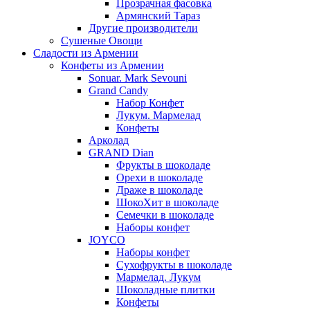
Прозрачная фасовка
Армянский Тараз
Другие производители
Сушеные Овощи
Сладости из Армении
Конфеты из Армении
Sonuar. Mark Sevouni
Grand Candy
Набор Конфет
Лукум. Мармелад
Конфеты
Арколад
GRAND Dian
Фрукты в шоколаде
Орехи в шоколаде
Драже в шоколаде
ШокоХит в шоколаде
Семечки в шоколаде
Наборы конфет
JOYCO
Наборы конфет
Сухофрукты в шоколаде
Мармелад. Лукум
Шоколадные плитки
Конфеты