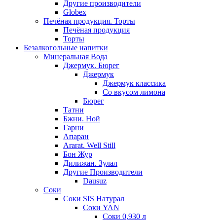
Другие производители
Globex
Печёная продукция. Торты
Печёная продукция
Торты
Безалкогольные напитки
Минеральная Вода
Джермук. Бюрег
Джермук
Джермук классика
Со вкусом лимона
Бюрег
Татни
Бжни. Ной
Гарни
Апаран
Ararat. Well Still
Бон Жур
Дилижан. Зулал
Другие Производители
Dausuz
Соки
Соки SIS Натурал
Соки YAN
Соки 0,930 л