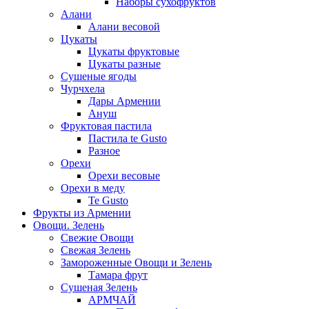
Наборы сухофруктов
Алани
Алани весовой
Цукаты
Цукаты фруктовые
Цукаты разные
Сушеные ягоды
Чурчхела
Дары Армении
Ануш
Фруктовая пастила
Пастила te Gusto
Разное
Орехи
Орехи весовые
Орехи в меду
Te Gusto
Фрукты из Армении
Овощи. Зелень
Свежие Овощи
Свежая Зелень
Замороженные Овощи и Зелень
Тамара фрут
Сушеная Зелень
АРМЧАЙ