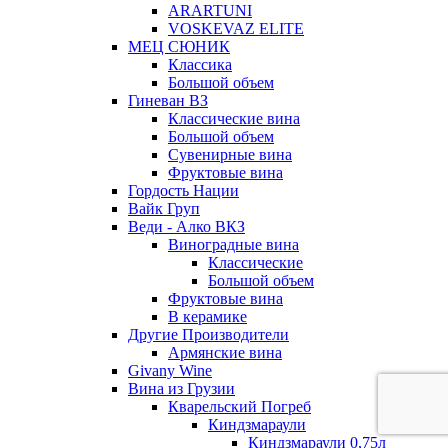
ARARTUNI
VOSKEVAZ ELITE
МЕЦ СЮНИК
Классика
Большой объем
Гиневан ВЗ
Классические вина
Большой объем
Сувенирные вина
Фруктовые вина
Гордость Нации
Вайк Груп
Веди - Алко ВКЗ
Виноградные вина
Классические
Большой объем
Фруктовые вина
В керамике
Другие Производители
Армянские вина
Givany Wine
Вина из Грузии
Кварельский Погреб
Киндзмараули
Киндзмараули 0,75л