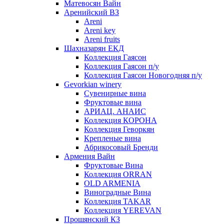
Матевосян Вайн
Аренийский ВЗ
Areni
Areni key
Areni fruits
Шахназарян ЕКД
Коллекция Гаясон
Коллекция Гаясон п/у
Коллекция Гаясон Новогодняя п/у
Gevorkian winery
Сувенирные вина
Фруктовые вина
АРИАЦ. АНАИС
Коллекция КОРОНА
Коллекция Геворкян
Крепленые вина
Абрикосовый Бренди
Армения Вайн
Фруктовые Вина
Коллекция ORRAN
OLD ARMENIA
Виноградные Вина
Коллекция TAKAR
Коллекция YEREVAN
Прошянский КЗ