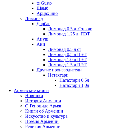
te Gusto
Шамб
Арцах Био
Лимонад
Дарбас
Лимонад 0,5 л. Стекло
Лимонад 1,25 л. ПЭТ
Ануш
Ани
Лимонад 0,5 л ст
Лимонад 0,5 л ПЭТ
Лимонад 1,0 л ПЭТ
Лимонад 1,5 л ПЭТ
Другие производители
Натахтари
Натахтари 0,5л
Натахтари 1,0л
Армянские книги
Новинки
История Армении
О Геноциде Армян
Книги об Армении
Иcкусство и культура
Поэзия Армении
Религия Армении