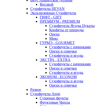
Вкус Араратской Долины
Весовой
Сухофрукты IJEVAN
Эксклюзивные Сухофрукты
ГИФТ - GIFT
ПРЕМИУМ - PREMIUM
Сухофрукты Ягоды Цукаты
Конфеты от природы
Орехи
Микс
ГУРМЭ - GOURMET
Сухофрукты с начинками
Орехи и семечки
Сухофрукты и ягоды
ЭКСТРА - EXTRA
Сухофрукты с начинками
Орехи и семечки
Сухофрукты и ягоды
ЭКОНОМ - ECONOM
Сухофрукты и ягоды
Орехи и семечки
Разное
Сухофрукты Aregi
Сушеные фрукты
Фруктовые Чипсы