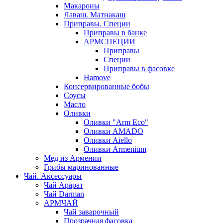
Макароны
Лаваш. Матнакаш
Приправы. Специи
Приправы в банке
АРМСПЕЦИИ
Приправы
Специи
Приправы в фасовке
Hamove
Консервированные бобы
Соусы
Масло
Оливки
Оливки "Arm Eco"
Оливки AMADO
Оливки Aiello
Оливки Armenium
Мед из Армении
Грибы маринованные
Чай. Аксессуары
Чай Арарат
Чай Darman
АРМЧАЙ
Чай заварочный
Прозрачная фасовка