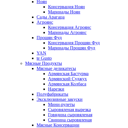
Ноян
Консервация Ноян
Маринады Ноян
Сады Арагаца
Агроянс
Консервация Агроянс
Маринады Агроянс
Прошян Фуд
Консервация Прошян Фуд
Маринады Прошян Фуд
YAN
te Gusto
Мясные Продукты
Мясные деликатесы
Армянская Бастурма
Армянский Суджух
Армянская Колбаса
Нарезки
Полуфабрикаты
Эксклюзивные закуски
Мини-рулеты
Сыровяленая вырезка
Говядина сыровяленая
Свинина сыровяленая
Мясные Консервации