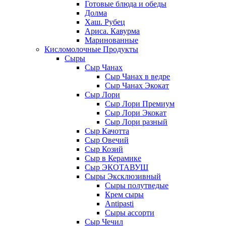
Готовые блюда и обеды
Долма
Хаш. Рубец
Ариса. Кавурма
Маринованные
Кисломолочные Продукты
Сыры
Сыр Чанах
Сыр Чанах в ведре
Сыр Чанах Экокат
Сыр Лори
Сыр Лори Премиум
Сыр Лори Экокат
Сыр Лори разный
Сыр Качотта
Сыр Овечий
Сыр Козий
Сыр в Керамике
Сыр ЭКОТАВУШ
Сыры Эксклюзивный
Сыры полутведые
Крем сыры
Antipasti
Сыры ассорти
Сыр Чечил