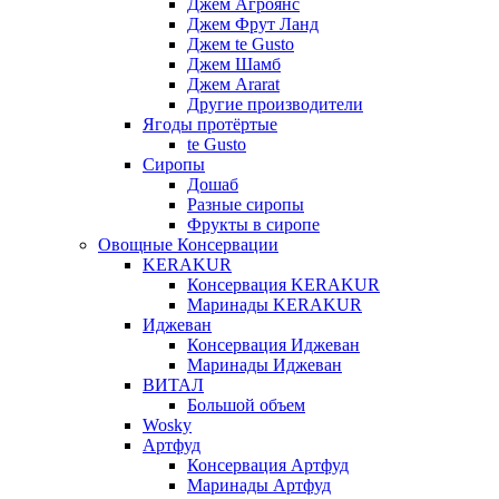
Джем Агроянс
Джем Фрут Ланд
Джем te Gusto
Джем Шамб
Джем Ararat
Другие производители
Ягоды протёртые
te Gusto
Сиропы
Дошаб
Разные сиропы
Фрукты в сиропе
Овощные Консервации
KERAKUR
Консервация KERAKUR
Маринады KERAKUR
Иджеван
Консервация Иджеван
Маринады Иджеван
ВИТАЛ
Большой объем
Wosky
Артфуд
Консервация Артфуд
Маринады Артфуд