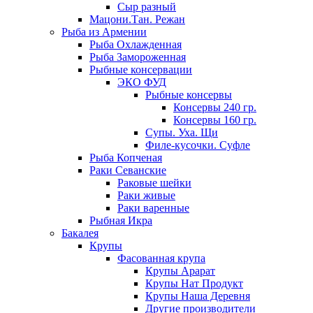
Сыр разный
Мацони.Тан. Режан
Рыба из Армении
Рыба Охлажденная
Рыба Замороженная
Рыбные консервации
ЭКО ФУД
Рыбные консервы
Консервы 240 гр.
Консервы 160 гр.
Супы. Уха. Щи
Филе-кусочки. Суфле
Рыба Копченая
Раки Севанские
Раковые шейки
Раки живые
Раки варенные
Рыбная Икра
Бакалея
Крупы
Фасованная крупа
Крупы Арарат
Крупы Нат Продукт
Крупы Наша Деревня
Другие производители