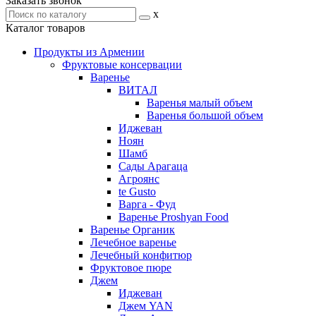
Заказать звонок
x
Каталог товаров
Продукты из Армении
Фруктовые консервации
Варенье
ВИТАЛ
Варенья малый объем
Варенья большой объем
Иджеван
Ноян
Шамб
Сады Арагаца
Агроянс
te Gusto
Варга - Фуд
Варенье Proshyan Food
Варенье Органик
Лечебное варенье
Лечебный конфитюр
Фруктовое пюре
Джем
Иджеван
Джем YAN