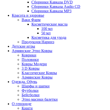
Сборники Кавказа DVD
Сборники Кавказа Audio CD
Сборники Кавказа MP3
Красота и здоровье
Ваки Фарм
Косметические масла
100 мл
50 мл
Косметика для ухода
Продукция Наринэ
Детские игры
Армянские Этно Ковры
Коврики
Половики
Ковры Модерн
3 D Ковры
Классические Ковры
Армянские Ковры
Одежда. Обувь
Шарфы и шапки
Футболки
Бейсболки
Этно масики балетки
О геноциде
Книги