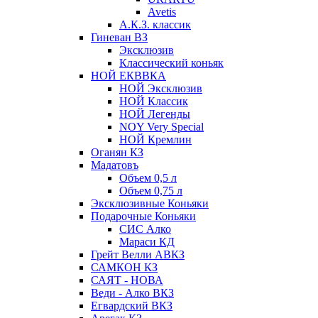
Avetis
А.К.З. классик
Гиневан ВЗ
Эксклюзив
Классический коньяк
НОЙ ЕКВВКА
НОЙ Эксклюзив
НОЙ Классик
НОЙ Легенды
NOY Very Speсial
НОЙ Кремлин
Оганян КЗ
Мадатовъ
Объем 0,5 л
Объем 0,75 л
Эксклюзивные Коньяки
Подарочные Коньяки
СИС Алко
Мараси КД
Грейт Велли АВКЗ
САМКОН КЗ
САЯТ - НОВА
Веди - Алко ВКЗ
Егвардский ВКЗ