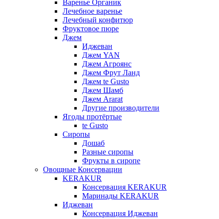
Варенье Органик
Лечебное варенье
Лечебный конфитюр
Фруктовое пюре
Джем
Иджеван
Джем YAN
Джем Агроянс
Джем Фрут Ланд
Джем te Gusto
Джем Шамб
Джем Ararat
Другие производители
Ягоды протёртые
te Gusto
Сиропы
Дошаб
Разные сиропы
Фрукты в сиропе
Овощные Консервации
KERAKUR
Консервация KERAKUR
Маринады KERAKUR
Иджеван
Консервация Иджеван