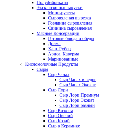
Полуфабрикаты
Эксклюзивные закуски
Мини-рулеты
Сыровяленая вырезка
Говядина сыровяленая
Свинина сыровяленая
Мясные Консервации
Готовые блюда и обеды
Долма
Хаш. Рубец
Ариса. Кавурма
Маринованные
Кисломолочные Продукты
Сыры
Сыр Чанах
Сыр Чанах в ведре
Сыр Чанах Экокат
Сыр Лори
Сыр Лори Премиум
Сыр Лори Экокат
Сыр Лори разный
Сыр Качотта
Сыр Овечий
Сыр Козий
Сыр в Керамике