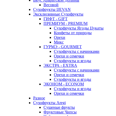
Вкус Араратской Долины
Весовой
Сухофрукты IJEVAN
Эксклюзивные Сухофрукты
ГИФТ - GIFT
ПРЕМИУМ - PREMIUM
Сухофрукты Ягоды Цукаты
Конфеты от природы
Орехи
Микс
ГУРМЭ - GOURMET
Сухофрукты с начинками
Орехи и семечки
Сухофрукты и ягоды
ЭКСТРА - EXTRA
Сухофрукты с начинками
Орехи и семечки
Сухофрукты и ягоды
ЭКОНОМ - ECONOM
Сухофрукты и ягоды
Орехи и семечки
Разное
Сухофрукты Aregi
Сушеные фрукты
Фруктовые Чипсы