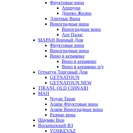
Фруктовые вина
Арцруни
Дерево Жизни
Элитные Вина
Виноградные вина
Виноградные вина
Арт Палас
МАРАН Винный Дом
Фруктовые вина
Виноградные вина
Вино в керамике
Вино в керамике
Вино в керамике п/у
Гетнатун Торговый Дом
GETNATOUN
GETNATOUN NEW
TIRANI. OLD CHINARI
МАП
Noyan Tapan
Arame Фруктовые вина
Arame Виноградные вина
Разные вина
Шаумян Вин
Воскевазский ВЗ
VOSKEVAZ