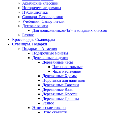
Армянские классики
Исторические романы
Публицистика
Словари. Разговорники
Учебники. Самоучители
Детские книги
Для дошкольников<br> и младших классов
Разное
Кроссворды. Сканворды
Сувениры. Подарки
Подарки – Армения
Подарочные монеты
Деревянные изделия
Деревянные часы
Часы настольные
Часы настенные
Деревянные Храмы
Подставки для напитков
Деревянные Тарелки
Деревянные Вазы
Деревянные Кресты
Деревянные Гранаты
Разное
Этнические товары
Этно скатерти