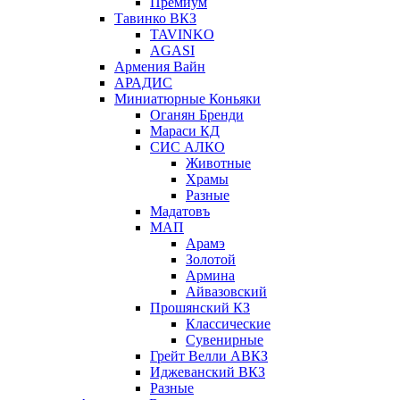
Премиум
Тавинко ВКЗ
TAVINKO
AGASI
Армения Вайн
АРАДИС
Миниатюрные Коньяки
Оганян Бренди
Мараси КД
СИС АЛКО
Животные
Храмы
Разные
Мадатовъ
МАП
Арамэ
Золотой
Армина
Айвазовский
Прошянский КЗ
Классические
Сувенирные
Грейт Велли АВКЗ
Иджеванский ВКЗ
Разные