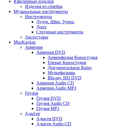
Ювелирные изделия
Изделия из серебра
Музыкальные инструменты
Инструменты
Дудук. Шви. Зурна.
Доол
Струнные инструменты
Аксессуары
MuzKavkaz
Армения
Армения DVD
Арменфильм Киностудия
Ереван Киностудия
Документальное Кино
Мультфильмы
Blu-ray. HD DVD
Армения Audio CD
Армения Audio MP3
Грузия
Грузия DVD
Грузия Audio CD
Грузия MP3
Адыгея
Адыгея DVD
Адыгея Audio CD