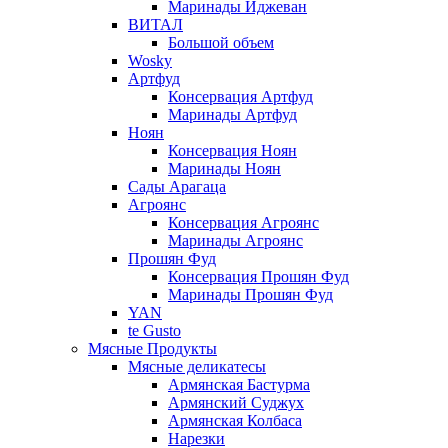
Маринады Иджеван
ВИТАЛ
Большой объем
Wosky
Артфуд
Консервация Артфуд
Маринады Артфуд
Ноян
Консервация Ноян
Маринады Ноян
Сады Арагаца
Агроянс
Консервация Агроянс
Маринады Агроянс
Прошян Фуд
Консервация Прошян Фуд
Маринады Прошян Фуд
YAN
te Gusto
Мясные Продукты
Мясные деликатесы
Армянская Бастурма
Армянский Суджух
Армянская Колбаса
Нарезки