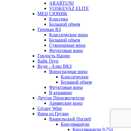
ARARTUNI
VOSKEVAZ ELITE
МЕЦ СЮНИК
Классика
Большой объем
Гиневан ВЗ
Классические вина
Большой объем
Сувенирные вина
Фруктовые вина
Гордость Нации
Вайк Груп
Веди - Алко ВКЗ
Виноградные вина
Классические
Большой объем
Фруктовые вина
В керамике
Другие Производители
Армянские вина
Givany Wine
Вина из Грузии
Кварельский Погреб
Киндзмараули
Киндзмараули 0,75л