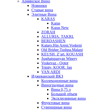
Армянское Вино
Новинки
Старые вина
Элитные Вина
KARAS
Karas
Karas New
ZORAH
ALLURIA. TAKRI.
BERDASHEN
Kataro.Hin Areni.Voskeni
Old Bridge.Tushpa.Malani
KEUSH. Z’art. KOUASH
Jraghatspanyan Winery
Voskevaz - Qotot
Trinity. KOOR. Jan
VAN ARDI
Иджеванский ВКЗ
Коллекционные вина
Виноградные вина
Вина 0,75 л
Большой объем
Эксклюзивные вина
Фруктовые вина
Cувенирные вина