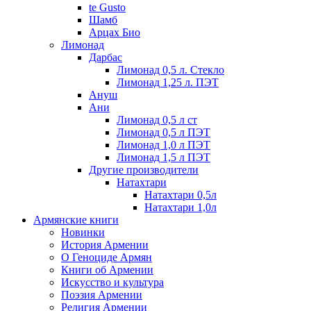
te Gusto
Шамб
Арцах Био
Лимонад
Дарбас
Лимонад 0,5 л. Стекло
Лимонад 1,25 л. ПЭТ
Ануш
Ани
Лимонад 0,5 л ст
Лимонад 0,5 л ПЭТ
Лимонад 1,0 л ПЭТ
Лимонад 1,5 л ПЭТ
Другие производители
Натахтари
Натахтари 0,5л
Натахтари 1,0л
Армянские книги
Новинки
История Армении
О Геноциде Армян
Книги об Армении
Иcкусство и культура
Поэзия Армении
Религия Армении