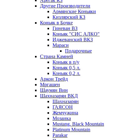
Арегак КЗ
Другие Производители
Армянские Коньяки
Кизлярский КЗ
Коньяк в Бочке
Гиневан ВЗ
Коньяк "СИС АЛКО"
Иджеванский ВКЗ
Мараси
Подарочные
Страна Камней
Коньяк в п/у
Коньяк 0,5 л.
Коньяк 0,2 л.
Аркон Трейд
Мргашен
Шаумян Вин
Шахназарян ВКД
Шахназарян
ГАЯСОН
Жемчужина
Мозаика
Mustang. Black Mountain
Platinum Mountain
Parakar