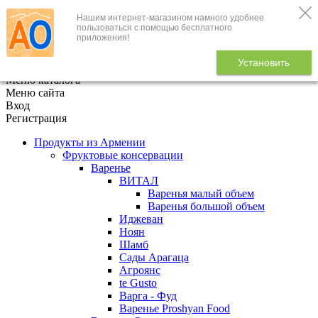
Нашим интернет-магазином намного удобнее
+7 (495) 646-888-1
пользоваться с помощью бесплатного
приложения!
В корзине
0
товаров
Установить
x
Меню каталога
Меню сайта
Вход
Регистрация
Продукты из Армении
Фруктовые консервации
Варенье
ВИТАЛ
Варенья малый объем
Варенья большой объем
Иджеван
Ноян
Шамб
Сады Арагаца
Агроянс
te Gusto
Варга - Фуд
Варенье Proshyan Food