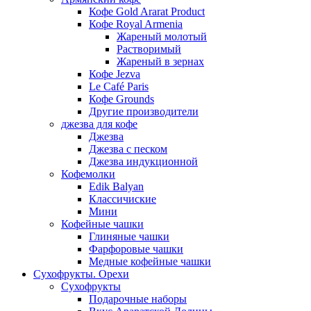
Кофе Gold Ararat Product
Кофе Royal Armenia
Жареный молотый
Растворимый
Жареный в зернах
Кофе Jezva
Le Café Paris
Кофе Grounds
Другие производители
джезва для кофе
Джезва
Джезва с песком
Джезва индукционной
Кофемолки
Edik Balyan
Классичиские
Мини
Кофейные чашки
Глиняные чашки
Фарфоровые чашки
Медные кофейные чашки
Сухофрукты. Орехи
Сухофрукты
Подарочные наборы