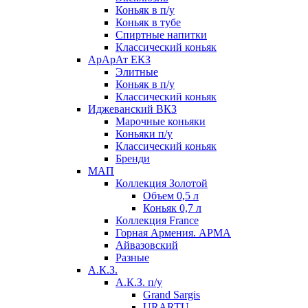
Коньяк в п/у
Коньяк в тубе
Спиртные напитки
Классический коньяк
АрАрАт ЕКЗ
Элитные
Коньяк в п/у
Классический коньяк
Иджеванский ВКЗ
Марочные коньяки
Коньяки п/у
Классический коньяк
Бренди
МАП
Коллекция Золотой
Объем 0,5 л
Коньяк 0,7 л
Коллекция France
Горная Армения. АРМА
Айвазовский
Разные
А.К.З.
А.К.З. п/у
Grand Sargis
URARTU