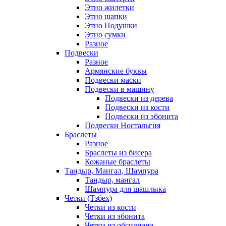
Этно жилетки
Этно шапки
Этно Подушки
Этно сумки
Разное
Подвески
Разное
Армянские буквы
Подвески маски
Подвески в машину
Подвески из дерева
Подвески из кости
Подвески из эбонита
Подвески Ностальгия
Браслеты
Разное
Браслеты из бисера
Кожаные браслеты
Тандыр, Мангал, Шампура
Тандыр, мангал
Шампура для шашлыка
Четки (Тзбех)
Четки из кости
Четки из эбонита
Четки из обсидиана