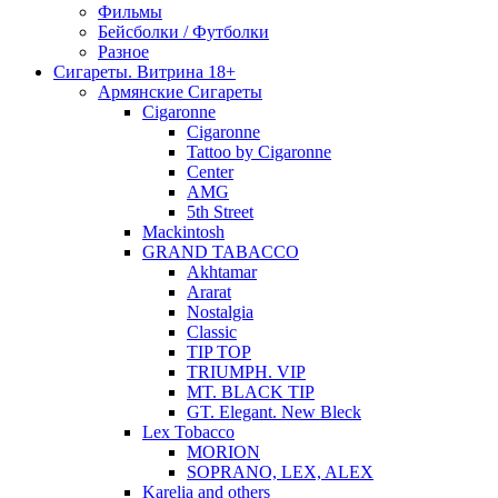
Фильмы
Бейсболки / Футболки
Разное
Сигареты. Витрина 18+
Армянские Сигареты
Cigaronne
Cigaronne
Tattoo by Cigaronne
Center
AMG
5th Street
Mackintosh
GRAND TABACCO
Akhtamar
Ararat
Nostalgia
Classic
TIP TOP
TRIUMPH. VIP
MT. BLACK TIP
GT. Elegant. New Bleck
Lex Tobacco
MORION
SOPRANO, LEX, ALEX
Karelia and others