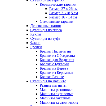
Сувенирные тарелки
Керамические тарелки
Размер 27 х 26 см
Размер 21-18,5 см
Размер 16 - 14 см
Стеклянные тарелки
Деревянные панно
Сувениры из гипса
Куклы
Сувениры из туфа
Флаги
Брелки
Брелки Настальгия
Брелки из Обсидиана
Брелки для Водителя
Брелки с Буквами
Брелки из Дерева
Брелки из Керамики
Брелки Разные
Сувениры на магните
Разные магниты
Магниты резиновые
Магниты акриловые
Магниты закатные
Магниты керамические