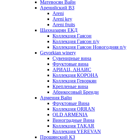
Матевосян Вайн
Аренийский ВЗ
Areni
Areni key
Areni fruits
Шахназарян ЕКД
Коллекция Гаясон
Коллекция Гаясон п/у
Коллекция Гаясон Новогодняя п/у
Gevorkian winery
Сувенирные вина
Фруктовые вина
АРИАЦ. АНАИС
Коллекция КОРОНА
Коллекция Геворкян
Крепленые вина
Абрикосовый Бренди
Армения Вайн
Фруктовые Вина
Коллекция ORRAN
OLD ARMENIA
Виноградные Вина
Коллекция TAKAR
Коллекция YEREVAN
Прошянский КЗ