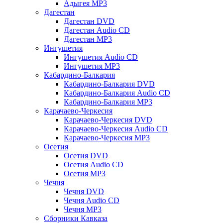
Адыгея MP3
Дагестан
Дагестан DVD
Дагестан Audio CD
Дагестан MP3
Ингушетия
Ингушетия Audio CD
Ингушетия MP3
Кабардино-Балкария
Кабардино-Балкария DVD
Кабардино-Балкария Audio CD
Кабардино-Балкария MP3
Карачаево-Черкесия
Карачаево-Черкесия DVD
Карачаево-Черкесия Audio CD
Карачаево-Черкесия MP3
Осетия
Осетия DVD
Осетия Audio CD
Осетия MP3
Чечня
Чечня DVD
Чечня Audio CD
Чечня MP3
Сборники Кавказа