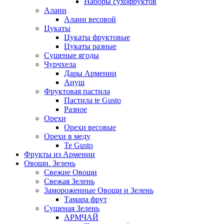
Наборы сухофруктов
Алани
Алани весовой
Цукаты
Цукаты фруктовые
Цукаты разные
Сушеные ягоды
Чурчхела
Дары Армении
Ануш
Фруктовая пастила
Пастила te Gusto
Разное
Орехи
Орехи весовые
Орехи в меду
Te Gusto
Фрукты из Армении
Овощи. Зелень
Свежие Овощи
Свежая Зелень
Замороженные Овощи и Зелень
Тамара фрут
Сушеная Зелень
АРМЧАЙ