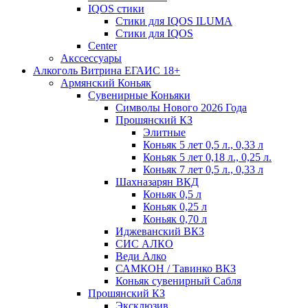
IQOS стики
Стики для IQOS ILUMA
Стики для IQOS
Сenter
Акссессуары
Алкоголь Витрина ЕГАИС 18+
Армянский Коньяк
Сувенирные Коньяки
Символы Нового 2026 Года
Прошянский КЗ
Элитные
Коньяк 5 лет 0,5 л., 0,33 л
Коньяк 5 лет 0,18 л., 0,25 л.
Коньяк 7 лет 0,5 л., 0,33 л
Шахназарян ВКД
Коньяк 0,5 л
Коньяк 0,25 л
Коньяк 0,70 л
Иджеванский ВКЗ
СИС АЛКО
Веди Алко
САМКОН / Тавинко ВКЗ
Коньяк сувенирный Сабля
Прошянский КЗ
Эксклюзив