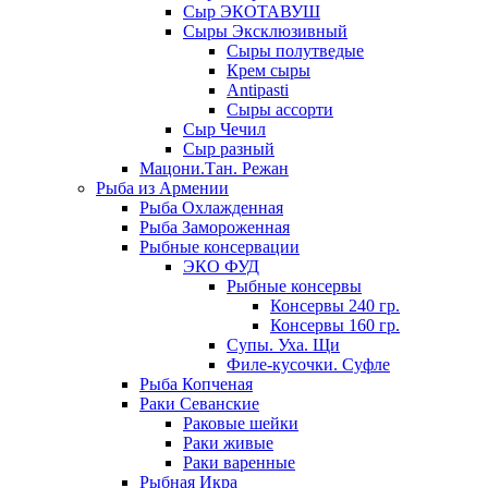
Сыр ЭКОТАВУШ
Сыры Эксклюзивный
Сыры полутведые
Крем сыры
Antipasti
Сыры ассорти
Сыр Чечил
Сыр разный
Мацони.Тан. Режан
Рыба из Армении
Рыба Охлажденная
Рыба Замороженная
Рыбные консервации
ЭКО ФУД
Рыбные консервы
Консервы 240 гр.
Консервы 160 гр.
Супы. Уха. Щи
Филе-кусочки. Суфле
Рыба Копченая
Раки Севанские
Раковые шейки
Раки живые
Раки варенные
Рыбная Икра