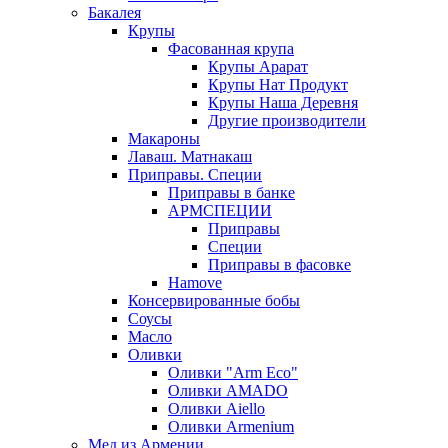
Бакалея
Крупы
Фасованная крупа
Крупы Арарат
Крупы Нат Продукт
Крупы Наша Деревня
Другие производители
Макароны
Лаваш. Матнакаш
Приправы. Специи
Приправы в банке
АРМСПЕЦИИ
Приправы
Специи
Приправы в фасовке
Hamove
Консервированные бобы
Соусы
Масло
Оливки
Оливки "Arm Eco"
Оливки AMADO
Оливки Aiello
Оливки Armenium
Мед из Армении