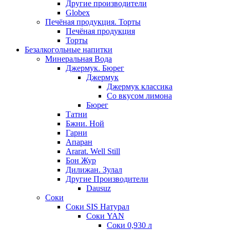
Другие производители
Globex
Печёная продукция. Торты
Печёная продукция
Торты
Безалкогольные напитки
Минеральная Вода
Джермук. Бюрег
Джермук
Джермук классика
Со вкусом лимона
Бюрег
Татни
Бжни. Ной
Гарни
Апаран
Ararat. Well Still
Бон Жур
Дилижан. Зулал
Другие Производители
Dausuz
Соки
Соки SIS Натурал
Соки YAN
Соки 0,930 л