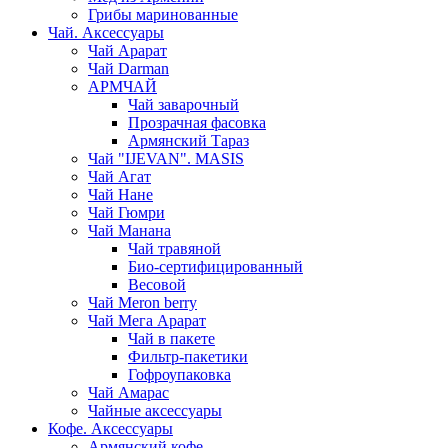
Грибы маринованные
Чай. Аксессуары
Чай Арарат
Чай Darman
АРМЧАЙ
Чай заварочный
Прозрачная фасовка
Армянский Тараз
Чай "IJEVAN". MASIS
Чай Агат
Чай Нане
Чай Гюмри
Чай Манана
Чай травяной
Био-сертифицированный
Весовой
Чай Meron berry
Чай Мега Арарат
Чай в пакете
Фильтр-пакетики
Гофроупаковка
Чай Амарас
Чайные аксессуары
Кофе. Аксессуары
Армянский кофе