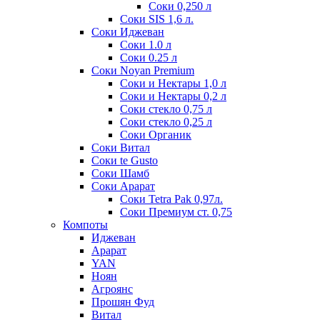
Соки 0,250 л
Соки SIS 1,6 л.
Соки Иджеван
Соки 1.0 л
Соки 0.25 л
Соки Noyan Premium
Соки и Нектары 1,0 л
Соки и Нектары 0,2 л
Соки стекло 0,75 л
Соки стекло 0,25 л
Соки Органик
Соки Витал
Соки te Gusto
Соки Шамб
Соки Арарат
Соки Tetra Pak 0,97л.
Соки Премиум ст. 0,75
Компоты
Иджеван
Арарат
YAN
Ноян
Агроянс
Прошян Фуд
Витал