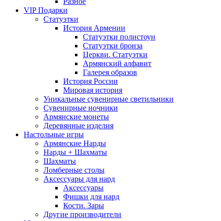
Разное
VIP Подарки
Статуэтки
История Армении
Статуэтки полистоун
Статуэтки бронза
Церкви. Статуэтки
Армянский алфавит
Галерея образов
История России
Мировая история
Уникальные сувенирные светильники
Сувенирные ночники
Армянские монеты
Деревянные изделия
Настольные игры
Армянские Нарды
Нарды + Шахматы
Шахматы
Ломберные столы
Аксессуары для нард
Аксессуары
Фишки для нард
Кости. Зары
Другие производители