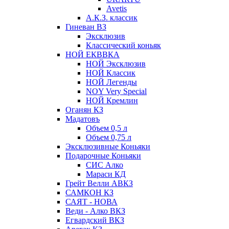
Avetis
А.К.З. классик
Гиневан ВЗ
Эксклюзив
Классический коньяк
НОЙ ЕКВВКА
НОЙ Эксклюзив
НОЙ Классик
НОЙ Легенды
NOY Very Speсial
НОЙ Кремлин
Оганян КЗ
Мадатовъ
Объем 0,5 л
Объем 0,75 л
Эксклюзивные Коньяки
Подарочные Коньяки
СИС Алко
Мараси КД
Грейт Велли АВКЗ
САМКОН КЗ
САЯТ - НОВА
Веди - Алко ВКЗ
Егвардский ВКЗ