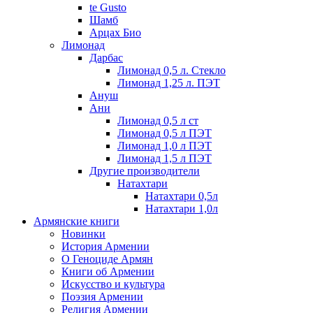
te Gusto
Шамб
Арцах Био
Лимонад
Дарбас
Лимонад 0,5 л. Стекло
Лимонад 1,25 л. ПЭТ
Ануш
Ани
Лимонад 0,5 л ст
Лимонад 0,5 л ПЭТ
Лимонад 1,0 л ПЭТ
Лимонад 1,5 л ПЭТ
Другие производители
Натахтари
Натахтари 0,5л
Натахтари 1,0л
Армянские книги
Новинки
История Армении
О Геноциде Армян
Книги об Армении
Иcкусство и культура
Поэзия Армении
Религия Армении