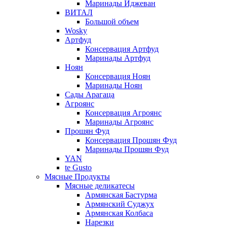
Маринады Иджеван
ВИТАЛ
Большой объем
Wosky
Артфуд
Консервация Артфуд
Маринады Артфуд
Ноян
Консервация Ноян
Маринады Ноян
Сады Арагаца
Агроянс
Консервация Агроянс
Маринады Агроянс
Прошян Фуд
Консервация Прошян Фуд
Маринады Прошян Фуд
YAN
te Gusto
Мясные Продукты
Мясные деликатесы
Армянская Бастурма
Армянский Суджух
Армянская Колбаса
Нарезки