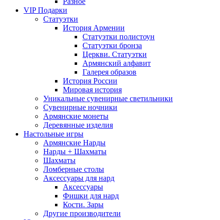
Разное
VIP Подарки
Статуэтки
История Армении
Статуэтки полистоун
Статуэтки бронза
Церкви. Статуэтки
Армянский алфавит
Галерея образов
История России
Мировая история
Уникальные сувенирные светильники
Сувенирные ночники
Армянские монеты
Деревянные изделия
Настольные игры
Армянские Нарды
Нарды + Шахматы
Шахматы
Ломберные столы
Аксессуары для нард
Аксессуары
Фишки для нард
Кости. Зары
Другие производители