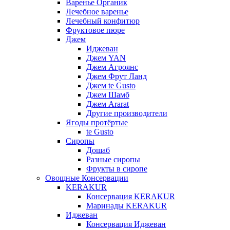
Варенье Органик
Лечебное варенье
Лечебный конфитюр
Фруктовое пюре
Джем
Иджеван
Джем YAN
Джем Агроянс
Джем Фрут Ланд
Джем te Gusto
Джем Шамб
Джем Ararat
Другие производители
Ягоды протёртые
te Gusto
Сиропы
Дошаб
Разные сиропы
Фрукты в сиропе
Овощные Консервации
KERAKUR
Консервация KERAKUR
Маринады KERAKUR
Иджеван
Консервация Иджеван