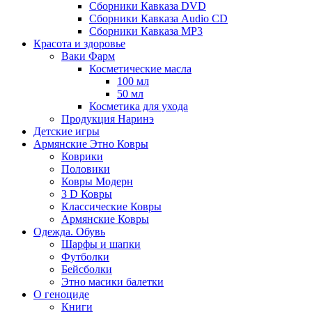
Сборники Кавказа DVD
Сборники Кавказа Audio CD
Сборники Кавказа MP3
Красота и здоровье
Ваки Фарм
Косметические масла
100 мл
50 мл
Косметика для ухода
Продукция Наринэ
Детские игры
Армянские Этно Ковры
Коврики
Половики
Ковры Модерн
3 D Ковры
Классические Ковры
Армянские Ковры
Одежда. Обувь
Шарфы и шапки
Футболки
Бейсболки
Этно масики балетки
О геноциде
Книги