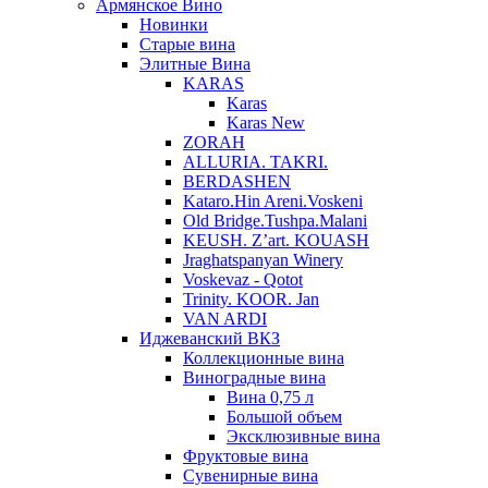
Армянское Вино
Новинки
Старые вина
Элитные Вина
KARAS
Karas
Karas New
ZORAH
ALLURIA. TAKRI.
BERDASHEN
Kataro.Hin Areni.Voskeni
Old Bridge.Tushpa.Malani
KEUSH. Z’art. KOUASH
Jraghatspanyan Winery
Voskevaz - Qotot
Trinity. KOOR. Jan
VAN ARDI
Иджеванский ВКЗ
Коллекционные вина
Виноградные вина
Вина 0,75 л
Большой объем
Эксклюзивные вина
Фруктовые вина
Cувенирные вина