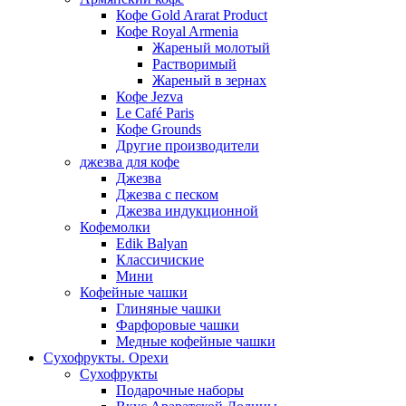
Кофе Gold Ararat Product
Кофе Royal Armenia
Жареный молотый
Растворимый
Жареный в зернах
Кофе Jezva
Le Café Paris
Кофе Grounds
Другие производители
джезва для кофе
Джезва
Джезва с песком
Джезва индукционной
Кофемолки
Edik Balyan
Классичиские
Мини
Кофейные чашки
Глиняные чашки
Фарфоровые чашки
Медные кофейные чашки
Сухофрукты. Орехи
Сухофрукты
Подарочные наборы