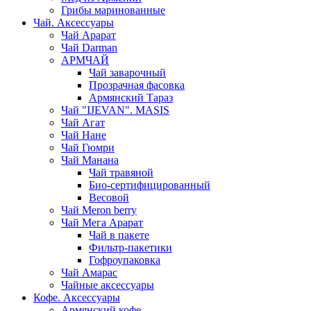
Грибы маринованные
Чай. Аксессуары
Чай Арарат
Чай Darman
АРМЧАЙ
Чай заварочный
Прозрачная фасовка
Армянский Тараз
Чай "IJEVAN". MASIS
Чай Агат
Чай Нане
Чай Гюмри
Чай Манана
Чай травяной
Био-сертифицированный
Весовой
Чай Meron berry
Чай Мега Арарат
Чай в пакете
Фильтр-пакетики
Гофроупаковка
Чай Амарас
Чайные аксессуары
Кофе. Аксессуары
Армянский кофе