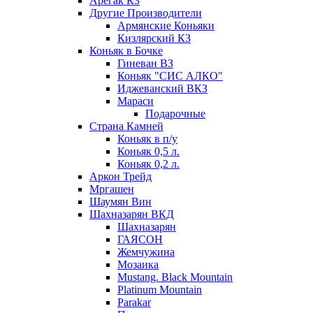
Арегак КЗ
Другие Производители
Армянские Коньяки
Кизлярский КЗ
Коньяк в Бочке
Гиневан ВЗ
Коньяк "СИС АЛКО"
Иджеванский ВКЗ
Мараси
Подарочные
Страна Камней
Коньяк в п/у
Коньяк 0,5 л.
Коньяк 0,2 л.
Аркон Трейд
Мргашен
Шаумян Вин
Шахназарян ВКД
Шахназарян
ГАЯСОН
Жемчужина
Мозаика
Mustang. Black Mountain
Platinum Mountain
Parakar