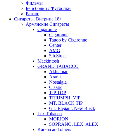
Фильмы
Бейсболки / Футболки
Разное
Сигареты. Витрина 18+
Армянские Сигареты
Cigaronne
Cigaronne
Tattoo by Cigaronne
Center
AMG
5th Street
Mackintosh
GRAND TABACCO
Akhtamar
Ararat
Nostalgia
Classic
TIP TOP
TRIUMPH. VIP
MT. BLACK TIP
GT. Elegant. New Bleck
Lex Tobacco
MORION
SOPRANO, LEX, ALEX
Karelia and others