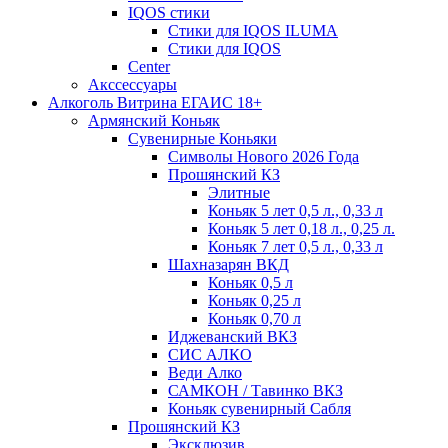
IQOS стики
Стики для IQOS ILUMA
Стики для IQOS
Сenter
Акссессуары
Алкоголь Витрина ЕГАИС 18+
Армянский Коньяк
Сувенирные Коньяки
Символы Нового 2026 Года
Прошянский КЗ
Элитные
Коньяк 5 лет 0,5 л., 0,33 л
Коньяк 5 лет 0,18 л., 0,25 л.
Коньяк 7 лет 0,5 л., 0,33 л
Шахназарян ВКД
Коньяк 0,5 л
Коньяк 0,25 л
Коньяк 0,70 л
Иджеванский ВКЗ
СИС АЛКО
Веди Алко
САМКОН / Тавинко ВКЗ
Коньяк сувенирный Сабля
Прошянский КЗ
Эксклюзив