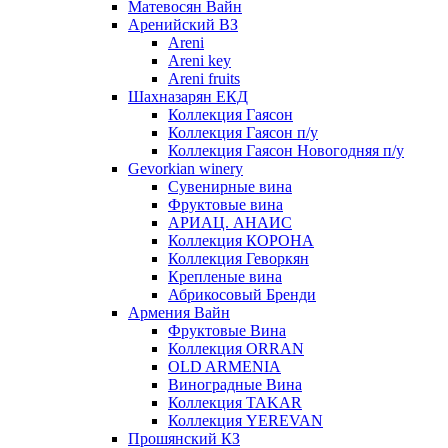
Матевосян Вайн
Аренийский ВЗ
Areni
Areni key
Areni fruits
Шахназарян ЕКД
Коллекция Гаясон
Коллекция Гаясон п/у
Коллекция Гаясон Новогодняя п/у
Gevorkian winery
Сувенирные вина
Фруктовые вина
АРИАЦ. АНАИС
Коллекция КОРОНА
Коллекция Геворкян
Крепленые вина
Абрикосовый Бренди
Армения Вайн
Фруктовые Вина
Коллекция ORRAN
OLD ARMENIA
Виноградные Вина
Коллекция TAKAR
Коллекция YEREVAN
Прошянский КЗ