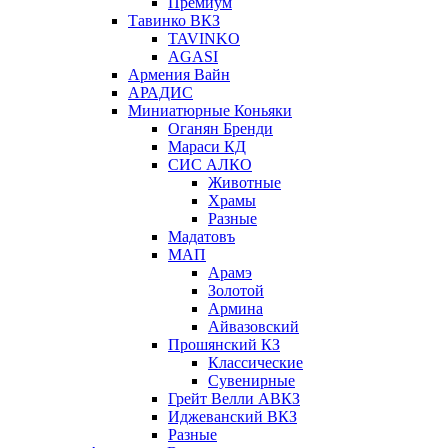
Премиум
Тавинко ВКЗ
TAVINKO
AGASI
Армения Вайн
АРАДИС
Миниатюрные Коньяки
Оганян Бренди
Мараси КД
СИС АЛКО
Животные
Храмы
Разные
Мадатовъ
МАП
Арамэ
Золотой
Армина
Айвазовский
Прошянский КЗ
Классические
Сувенирные
Грейт Велли АВКЗ
Иджеванский ВКЗ
Разные