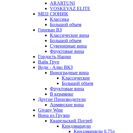
ARARTUNI
VOSKEVAZ ELITE
МЕЦ СЮНИК
Классика
Большой объем
Гиневан ВЗ
Классические вина
Большой объем
Сувенирные вина
Фруктовые вина
Гордость Нации
Вайк Груп
Веди - Алко ВКЗ
Виноградные вина
Классические
Большой объем
Фруктовые вина
В керамике
Другие Производители
Армянские вина
Givany Wine
Вина из Грузии
Кварельский Погреб
Киндзмараули
Киндзмараули 0,75л