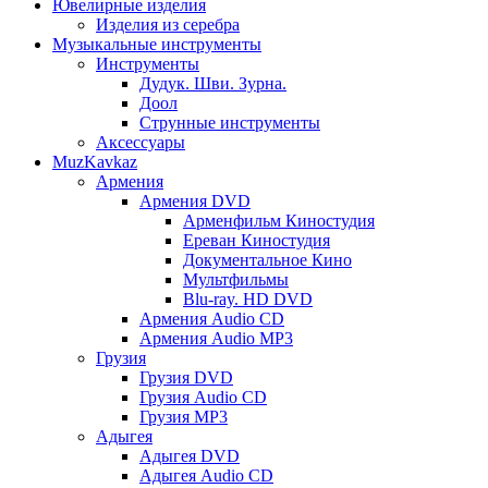
Ювелирные изделия
Изделия из серебра
Музыкальные инструменты
Инструменты
Дудук. Шви. Зурна.
Доол
Струнные инструменты
Аксессуары
MuzKavkaz
Армения
Армения DVD
Арменфильм Киностудия
Ереван Киностудия
Документальное Кино
Мультфильмы
Blu-ray. HD DVD
Армения Audio CD
Армения Audio MP3
Грузия
Грузия DVD
Грузия Audio CD
Грузия MP3
Адыгея
Адыгея DVD
Адыгея Audio CD