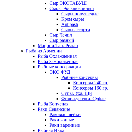
Сыр ЭКОТАВУШ
Сыры Эксклюзивный
Сыры полутведые
Крем сыры
Antipasti
Сыры ассорти
Сыр Чечил
Сыр разный
Мацони.Тан. Режан
Рыба из Армении
Рыба Охлажденная
Рыба Замороженная
Рыбные консервации
ЭКО ФУД
Рыбные консервы
Консервы 240 гр.
Консервы 160 гр.
Супы. Уха. Щи
Филе-кусочки. Суфле
Рыба Копченая
Раки Севанские
Раковые шейки
Раки живые
Раки варенные
Рыбная Икра