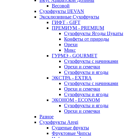
Вкус Араратской Долины
Весовой
Сухофрукты IJEVAN
Эксклюзивные Сухофрукты
ГИФТ - GIFT
ПРЕМИУМ - PREMIUM
Сухофрукты Ягоды Цукаты
Конфеты от природы
Орехи
Микс
ГУРМЭ - GOURMET
Сухофрукты с начинками
Орехи и семечки
Сухофрукты и ягоды
ЭКСТРА - EXTRA
Сухофрукты с начинками
Орехи и семечки
Сухофрукты и ягоды
ЭКОНОМ - ECONOM
Сухофрукты и ягоды
Орехи и семечки
Разное
Сухофрукты Aregi
Сушеные фрукты
Фруктовые Чипсы