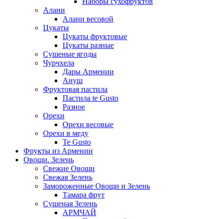
Наборы сухофруктов
Алани
Алани весовой
Цукаты
Цукаты фруктовые
Цукаты разные
Сушеные ягоды
Чурчхела
Дары Армении
Ануш
Фруктовая пастила
Пастила te Gusto
Разное
Орехи
Орехи весовые
Орехи в меду
Te Gusto
Фрукты из Армении
Овощи. Зелень
Свежие Овощи
Свежая Зелень
Замороженные Овощи и Зелень
Тамара фрут
Сушеная Зелень
АРМЧАЙ