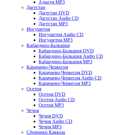
Адыгея MP3
Дагестан
Дагестан DVD
Дагестан Audio CD
Дагестан MP3
Ингушетия
Ингушетия Audio CD
Ингушетия MP3
Кабардино-Балкария
Кабардино-Балкария DVD
Кабардино-Балкария Audio CD
Кабардино-Балкария MP3
Карачаево-Черкесия
Карачаево-Черкесия DVD
Карачаево-Черкесия Audio CD
Карачаево-Черкесия MP3
Осетия
Осетия DVD
Осетия Audio CD
Осетия MP3
Чечня
Чечня DVD
Чечня Audio CD
Чечня MP3
Сборники Кавказа