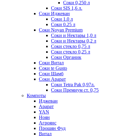
Соки 0,250 л
Соки SIS 1,6 л.
Соки Иджеван
Соки 1.0 л
Соки 0.25 л
Соки Noyan Premium
Соки и Нектары 1,0 л
Соки и Нектары 0,2 л
Соки стекло 0,75 л
Соки стекло 0,25 л
Соки Органик
Соки Витал
Соки te Gusto
Соки Шамб
Соки Арарат
Соки Tetra Pak 0,97л.
Соки Премиум ст. 0,75
Компоты
Иджеван
Арарат
YAN
Ноян
Агроянс
Прошян Фуд
Витал