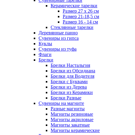
Сувенирные тарелки
Керамические тарелки
Размер 27 х 26 см
Размер 21-18,5 см
Размер 16 - 14 см
Стеклянные тарелки
Деревянные панно
Сувениры из гипса
Куклы
Сувениры из туфа
Флаги
Брелки
Брелки Настальгия
Брелки из Обсидиана
Брелки для Водителя
Брелки с Буквами
Брелки из Дерева
Брелки из Керамики
Брелки Разные
Сувениры на магните
Разные магниты
Магниты резиновые
Магниты акриловые
Магниты закатные
Магниты керамические