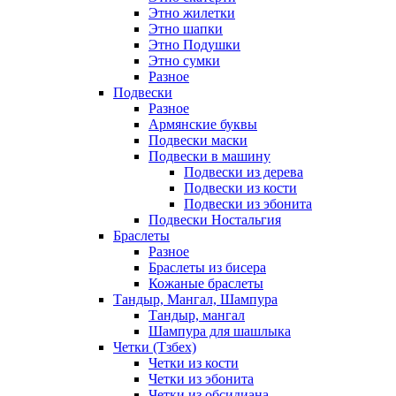
Этно жилетки
Этно шапки
Этно Подушки
Этно сумки
Разное
Подвески
Разное
Армянские буквы
Подвески маски
Подвески в машину
Подвески из дерева
Подвески из кости
Подвески из эбонита
Подвески Ностальгия
Браслеты
Разное
Браслеты из бисера
Кожаные браслеты
Тандыр, Мангал, Шампура
Тандыр, мангал
Шампура для шашлыка
Четки (Тзбех)
Четки из кости
Четки из эбонита
Четки из обсидиана