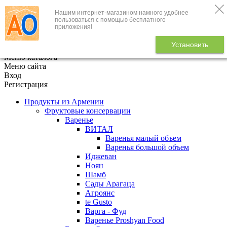
Нашим интернет-магазином намного удобнее
+7 (495) 646-888-1
пользоваться с помощью бесплатного
приложения!
В корзине
0
товаров
Установить
x
Меню каталога
Меню сайта
Вход
Регистрация
Продукты из Армении
Фруктовые консервации
Варенье
ВИТАЛ
Варенья малый объем
Варенья большой объем
Иджеван
Ноян
Шамб
Сады Арагаца
Агроянс
te Gusto
Варга - Фуд
Варенье Proshyan Food