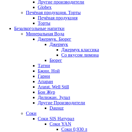
Другие производители
Globex
Печёная продукция. Торты
Печёная продукция
Торты
Безалкогольные напитки
Минеральная Вода
Джермук. Бюрег
Джермук
Джермук классика
Со вкусом лимона
Бюрег
Татни
Бжни. Ной
Гарни
Апаран
Ararat. Well Still
Бон Жур
Дилижан. Зулал
Другие Производители
Dausuz
Соки
Соки SIS Натурал
Соки YAN
Соки 0,930 л