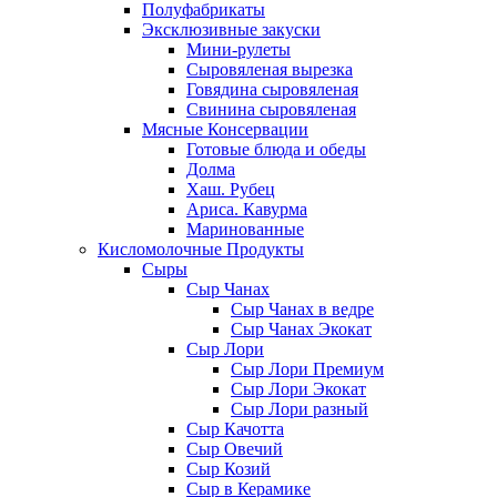
Полуфабрикаты
Эксклюзивные закуски
Мини-рулеты
Сыровяленая вырезка
Говядина сыровяленая
Свинина сыровяленая
Мясные Консервации
Готовые блюда и обеды
Долма
Хаш. Рубец
Ариса. Кавурма
Маринованные
Кисломолочные Продукты
Сыры
Сыр Чанах
Сыр Чанах в ведре
Сыр Чанах Экокат
Сыр Лори
Сыр Лори Премиум
Сыр Лори Экокат
Сыр Лори разный
Сыр Качотта
Сыр Овечий
Сыр Козий
Сыр в Керамике