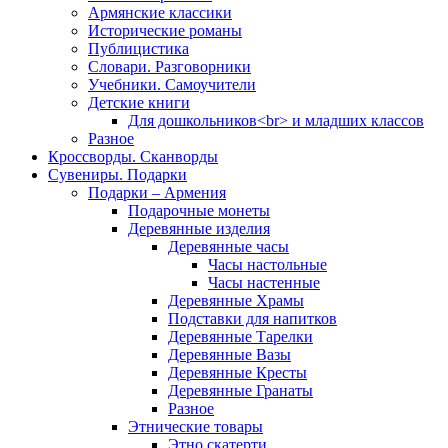
Армянские классики
Исторические романы
Публицистика
Словари. Разговорники
Учебники. Самоучители
Детские книги
Для дошкольников<br> и младших классов
Разное
Кроссворды. Сканворды
Сувениры. Подарки
Подарки – Армения
Подарочные монеты
Деревянные изделия
Деревянные часы
Часы настольные
Часы настенные
Деревянные Храмы
Подставки для напитков
Деревянные Тарелки
Деревянные Вазы
Деревянные Кресты
Деревянные Гранаты
Разное
Этнические товары
Этно скатерти