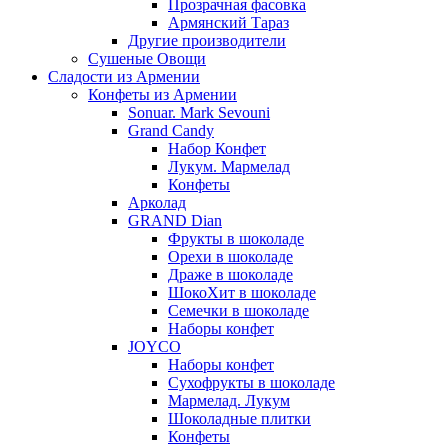
Прозрачная фасовка
Армянский Тараз
Другие производители
Сушеные Овощи
Сладости из Армении
Конфеты из Армении
Sonuar. Mark Sevouni
Grand Candy
Набор Конфет
Лукум. Мармелад
Конфеты
Арколад
GRAND Dian
Фрукты в шоколаде
Орехи в шоколаде
Драже в шоколаде
ШокоХит в шоколаде
Семечки в шоколаде
Наборы конфет
JOYCO
Наборы конфет
Сухофрукты в шоколаде
Мармелад. Лукум
Шоколадные плитки
Конфеты