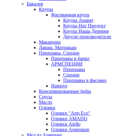
Бакалея
Крупы
Фасованная крупа
Крупы Арарат
Крупы Нат Продукт
Крупы Наша Деревня
Другие производители
Макароны
Лаваш. Матнакаш
Приправы. Специи
Приправы в банке
АРМСПЕЦИИ
Приправы
Специи
Приправы в фасовке
Hamove
Консервированные бобы
Соусы
Масло
Оливки
Оливки "Arm Eco"
Оливки AMADO
Оливки Aiello
Оливки Armenium
Мед из Армении