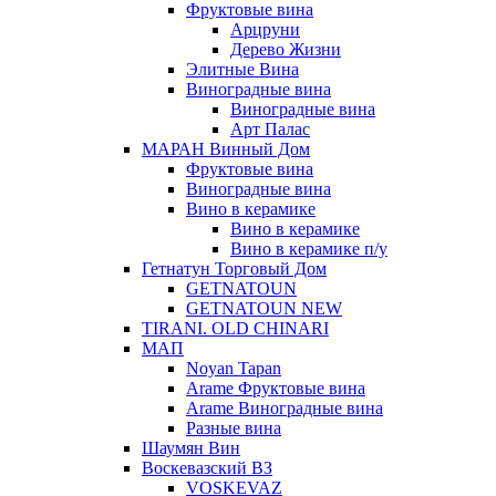
Фруктовые вина
Арцруни
Дерево Жизни
Элитные Вина
Виноградные вина
Виноградные вина
Арт Палас
МАРАН Винный Дом
Фруктовые вина
Виноградные вина
Вино в керамике
Вино в керамике
Вино в керамике п/у
Гетнатун Торговый Дом
GETNATOUN
GETNATOUN NEW
TIRANI. OLD CHINARI
МАП
Noyan Tapan
Arame Фруктовые вина
Arame Виноградные вина
Разные вина
Шаумян Вин
Воскевазский ВЗ
VOSKEVAZ