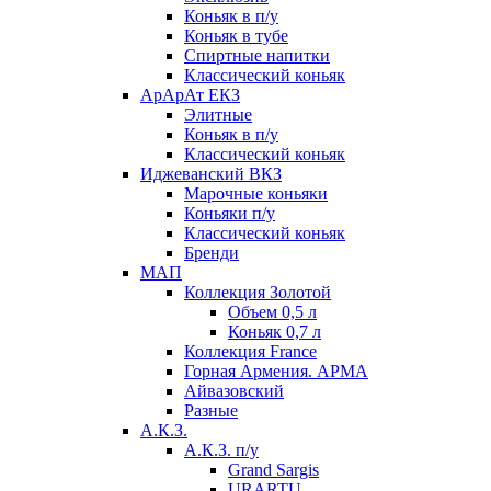
Коньяк в п/у
Коньяк в тубе
Спиртные напитки
Классический коньяк
АрАрАт ЕКЗ
Элитные
Коньяк в п/у
Классический коньяк
Иджеванский ВКЗ
Марочные коньяки
Коньяки п/у
Классический коньяк
Бренди
МАП
Коллекция Золотой
Объем 0,5 л
Коньяк 0,7 л
Коллекция France
Горная Армения. АРМА
Айвазовский
Разные
А.К.З.
А.К.З. п/у
Grand Sargis
URARTU