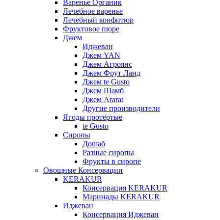
Варенье Органик
Лечебное варенье
Лечебный конфитюр
Фруктовое пюре
Джем
Иджеван
Джем YAN
Джем Агроянс
Джем Фрут Ланд
Джем te Gusto
Джем Шамб
Джем Ararat
Другие производители
Ягоды протёртые
te Gusto
Сиропы
Дошаб
Разные сиропы
Фрукты в сиропе
Овощные Консервации
KERAKUR
Консервация KERAKUR
Маринады KERAKUR
Иджеван
Консервация Иджеван