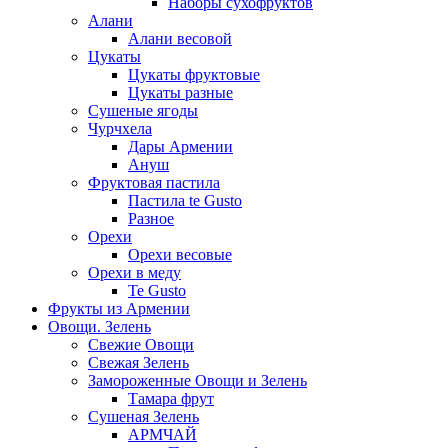
Наборы сухофруктов
Алани
Алани весовой
Цукаты
Цукаты фруктовые
Цукаты разные
Сушеные ягоды
Чурчхела
Дары Армении
Ануш
Фруктовая пастила
Пастила te Gusto
Разное
Орехи
Орехи весовые
Орехи в меду
Te Gusto
Фрукты из Армении
Овощи. Зелень
Свежие Овощи
Свежая Зелень
Замороженные Овощи и Зелень
Тамара фрут
Сушеная Зелень
АРМЧАЙ