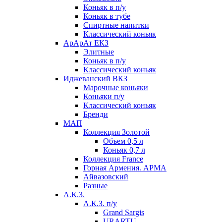
Коньяк в п/у
Коньяк в тубе
Спиртные напитки
Классический коньяк
АрАрАт ЕКЗ
Элитные
Коньяк в п/у
Классический коньяк
Иджеванский ВКЗ
Марочные коньяки
Коньяки п/у
Классический коньяк
Бренди
МАП
Коллекция Золотой
Объем 0,5 л
Коньяк 0,7 л
Коллекция France
Горная Армения. АРМА
Айвазовский
Разные
А.К.З.
А.К.З. п/у
Grand Sargis
URARTU