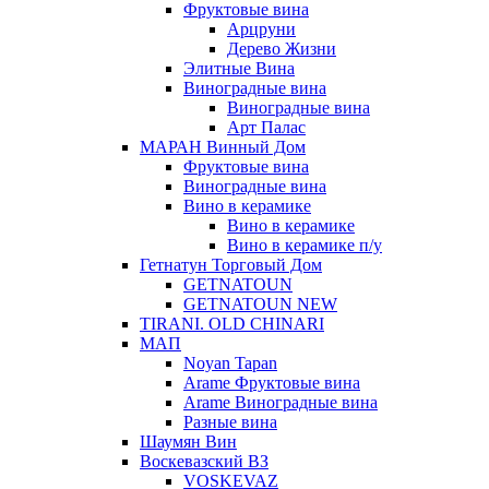
Фруктовые вина
Арцруни
Дерево Жизни
Элитные Вина
Виноградные вина
Виноградные вина
Арт Палас
МАРАН Винный Дом
Фруктовые вина
Виноградные вина
Вино в керамике
Вино в керамике
Вино в керамике п/у
Гетнатун Торговый Дом
GETNATOUN
GETNATOUN NEW
TIRANI. OLD CHINARI
МАП
Noyan Tapan
Arame Фруктовые вина
Arame Виноградные вина
Разные вина
Шаумян Вин
Воскевазский ВЗ
VOSKEVAZ