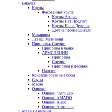
Бакалея
Крупы
Фасованная крупа
Крупы Арарат
Крупы Нат Продукт
Крупы Наша Деревня
Другие производители
Макароны
Лаваш. Матнакаш
Приправы. Специи
Приправы в банке
АРМСПЕЦИИ
Приправы
Специи
Приправы в фасовке
Hamove
Консервированные бобы
Соусы
Масло
Оливки
Оливки "Arm Eco"
Оливки AMADO
Оливки Aiello
Оливки Armenium
Мед из Армении