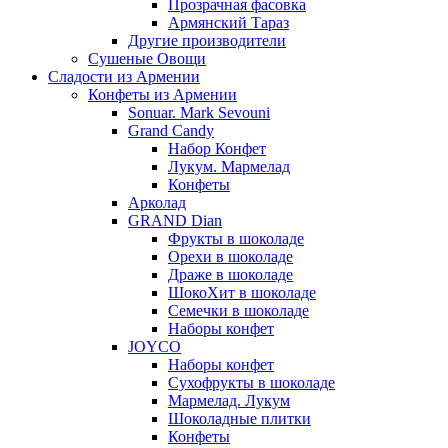
Прозрачная фасовка
Армянский Тараз
Другие производители
Сушеные Овощи
Сладости из Армении
Конфеты из Армении
Sonuar. Mark Sevouni
Grand Candy
Набор Конфет
Лукум. Мармелад
Конфеты
Арколад
GRAND Dian
Фрукты в шоколаде
Орехи в шоколаде
Драже в шоколаде
ШокоХит в шоколаде
Семечки в шоколаде
Наборы конфет
JOYCO
Наборы конфет
Сухофрукты в шоколаде
Мармелад. Лукум
Шоколадные плитки
Конфеты