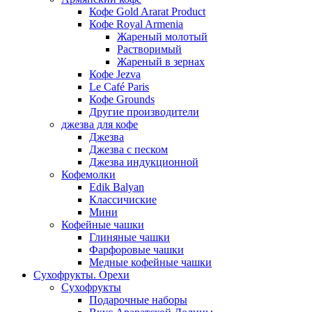
Кофе Gold Ararat Product
Кофе Royal Armenia
Жареный молотый
Растворимый
Жареный в зернах
Кофе Jezva
Le Café Paris
Кофе Grounds
Другие производители
джезва для кофе
Джезва
Джезва с песком
Джезва индукционной
Кофемолки
Edik Balyan
Классичиские
Мини
Кофейные чашки
Глиняные чашки
Фарфоровые чашки
Медные кофейные чашки
Сухофрукты. Орехи
Сухофрукты
Подарочные наборы