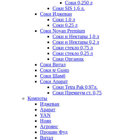
Соки 0,250 л
Соки SIS 1,6 л.
Соки Иджеван
Соки 1.0 л
Соки 0.25 л
Соки Noyan Premium
Соки и Нектары 1,0 л
Соки и Нектары 0,2 л
Соки стекло 0,75 л
Соки стекло 0,25 л
Соки Органик
Соки Витал
Соки te Gusto
Соки Шамб
Соки Арарат
Соки Tetra Pak 0,97л.
Соки Премиум ст. 0,75
Компоты
Иджеван
Арарат
YAN
Ноян
Агроянс
Прошян Фуд
Витал