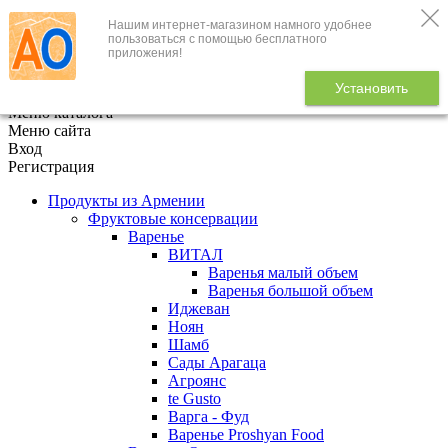
Нашим интернет-магазином намного удобнее
+7 (495) 646-888-1
пользоваться с помощью бесплатного
приложения!
В корзине
0
товаров
Установить
x
Меню каталога
Меню сайта
Вход
Регистрация
Продукты из Армении
Фруктовые консервации
Варенье
ВИТАЛ
Варенья малый объем
Варенья большой объем
Иджеван
Ноян
Шамб
Сады Арагаца
Агроянс
te Gusto
Варга - Фуд
Варенье Proshyan Food