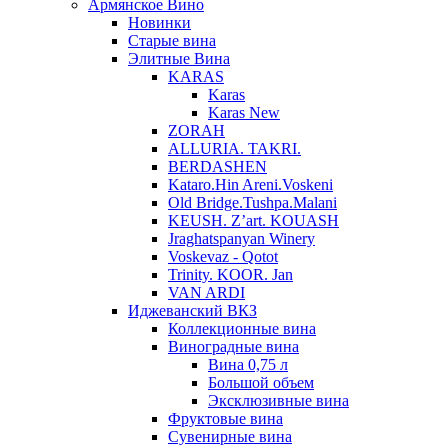
Армянское Вино
Новинки
Старые вина
Элитные Вина
KARAS
Karas
Karas New
ZORAH
ALLURIA. TAKRI.
BERDASHEN
Kataro.Hin Areni.Voskeni
Old Bridge.Tushpa.Malani
KEUSH. Z’art. KOUASH
Jraghatspanyan Winery
Voskevaz - Qotot
Trinity. KOOR. Jan
VAN ARDI
Иджеванский ВКЗ
Коллекционные вина
Виноградные вина
Вина 0,75 л
Большой объем
Эксклюзивные вина
Фруктовые вина
Cувенирные вина