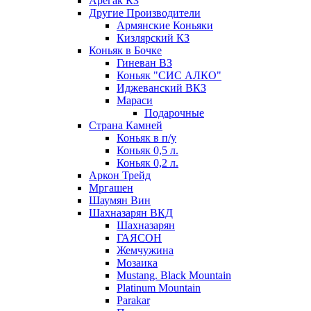
Арегак КЗ
Другие Производители
Армянские Коньяки
Кизлярский КЗ
Коньяк в Бочке
Гиневан ВЗ
Коньяк "СИС АЛКО"
Иджеванский ВКЗ
Мараси
Подарочные
Страна Камней
Коньяк в п/у
Коньяк 0,5 л.
Коньяк 0,2 л.
Аркон Трейд
Мргашен
Шаумян Вин
Шахназарян ВКД
Шахназарян
ГАЯСОН
Жемчужина
Мозаика
Mustang. Black Mountain
Platinum Mountain
Parakar