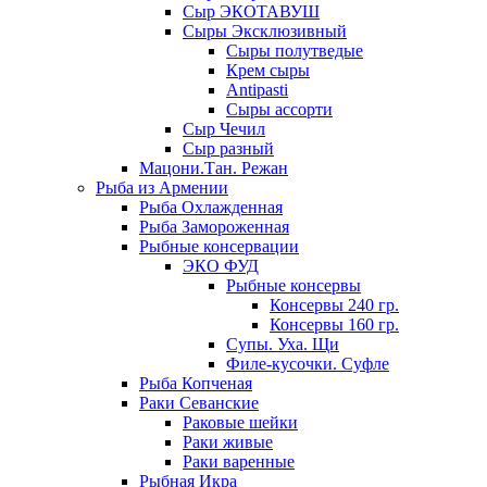
Сыр ЭКОТАВУШ
Сыры Эксклюзивный
Сыры полутведые
Крем сыры
Antipasti
Сыры ассорти
Сыр Чечил
Сыр разный
Мацони.Тан. Режан
Рыба из Армении
Рыба Охлажденная
Рыба Замороженная
Рыбные консервации
ЭКО ФУД
Рыбные консервы
Консервы 240 гр.
Консервы 160 гр.
Супы. Уха. Щи
Филе-кусочки. Суфле
Рыба Копченая
Раки Севанские
Раковые шейки
Раки живые
Раки варенные
Рыбная Икра