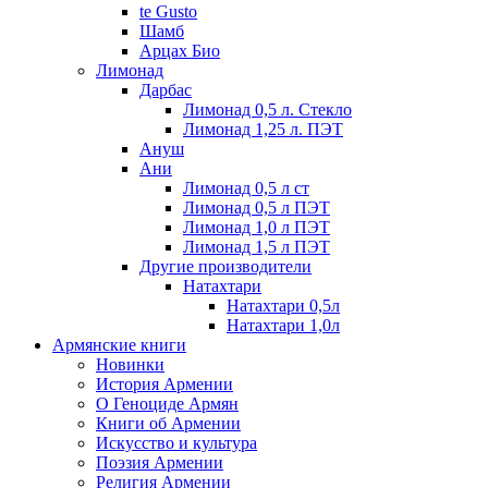
te Gusto
Шамб
Арцах Био
Лимонад
Дарбас
Лимонад 0,5 л. Стекло
Лимонад 1,25 л. ПЭТ
Ануш
Ани
Лимонад 0,5 л ст
Лимонад 0,5 л ПЭТ
Лимонад 1,0 л ПЭТ
Лимонад 1,5 л ПЭТ
Другие производители
Натахтари
Натахтари 0,5л
Натахтари 1,0л
Армянские книги
Новинки
История Армении
О Геноциде Армян
Книги об Армении
Иcкусство и культура
Поэзия Армении
Религия Армении