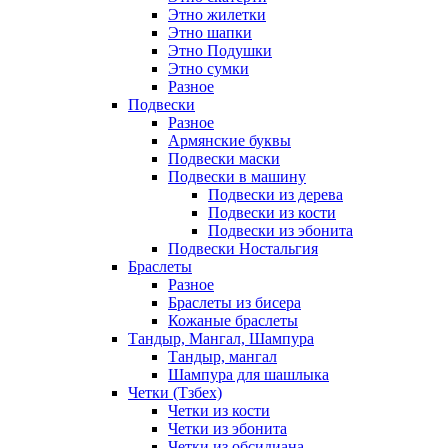
Этно жилетки
Этно шапки
Этно Подушки
Этно сумки
Разное
Подвески
Разное
Армянские буквы
Подвески маски
Подвески в машину
Подвески из дерева
Подвески из кости
Подвески из эбонита
Подвески Ностальгия
Браслеты
Разное
Браслеты из бисера
Кожаные браслеты
Тандыр, Мангал, Шампура
Тандыр, мангал
Шампура для шашлыка
Четки (Тзбех)
Четки из кости
Четки из эбонита
Четки из обсидиана