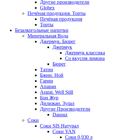
Другие производители
Globex
Печёная продукция. Торты
Печёная продукция
Торты
Безалкогольные напитки
Минеральная Вода
Джермук. Бюрег
Джермук
Джермук классика
Со вкусом лимона
Бюрег
Татни
Бжни. Ной
Гарни
Апаран
Ararat. Well Still
Бон Жур
Дилижан. Зулал
Другие Производители
Dausuz
Соки
Соки SIS Натурал
Соки YAN
Соки 0,930 л