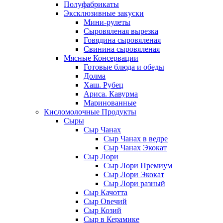
Полуфабрикаты
Эксклюзивные закуски
Мини-рулеты
Сыровяленая вырезка
Говядина сыровяленая
Свинина сыровяленая
Мясные Консервации
Готовые блюда и обеды
Долма
Хаш. Рубец
Ариса. Кавурма
Маринованные
Кисломолочные Продукты
Сыры
Сыр Чанах
Сыр Чанах в ведре
Сыр Чанах Экокат
Сыр Лори
Сыр Лори Премиум
Сыр Лори Экокат
Сыр Лори разный
Сыр Качотта
Сыр Овечий
Сыр Козий
Сыр в Керамике