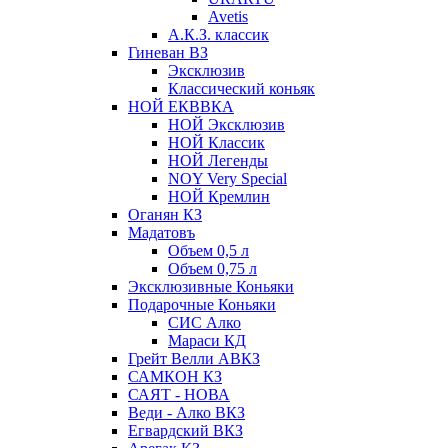
Avetis
А.К.З. классик
Гиневан ВЗ
Эксклюзив
Классический коньяк
НОЙ ЕКВВКА
НОЙ Эксклюзив
НОЙ Классик
НОЙ Легенды
NOY Very Speсial
НОЙ Кремлин
Оганян КЗ
Мадатовъ
Объем 0,5 л
Объем 0,75 л
Эксклюзивные Коньяки
Подарочные Коньяки
СИС Алко
Мараси КД
Грейт Велли АВКЗ
САМКОН КЗ
САЯТ - НОВА
Веди - Алко ВКЗ
Егвардский ВКЗ