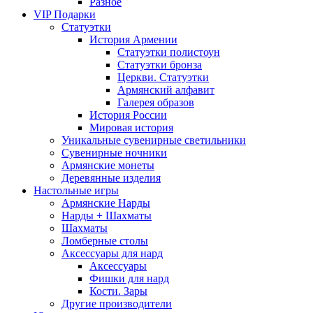
Разное
VIP Подарки
Статуэтки
История Армении
Статуэтки полистоун
Статуэтки бронза
Церкви. Статуэтки
Армянский алфавит
Галерея образов
История России
Мировая история
Уникальные сувенирные светильники
Сувенирные ночники
Армянские монеты
Деревянные изделия
Настольные игры
Армянские Нарды
Нарды + Шахматы
Шахматы
Ломберные столы
Аксессуары для нард
Аксессуары
Фишки для нард
Кости. Зары
Другие производители