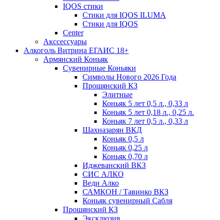
IQOS стики
Стики для IQOS ILUMA
Стики для IQOS
Сenter
Акссессуары
Алкоголь Витрина ЕГАИС 18+
Армянский Коньяк
Сувенирные Коньяки
Символы Нового 2026 Года
Прошянский КЗ
Элитные
Коньяк 5 лет 0,5 л., 0,33 л
Коньяк 5 лет 0,18 л., 0,25 л.
Коньяк 7 лет 0,5 л., 0,33 л
Шахназарян ВКД
Коньяк 0,5 л
Коньяк 0,25 л
Коньяк 0,70 л
Иджеванский ВКЗ
СИС АЛКО
Веди Алко
САМКОН / Тавинко ВКЗ
Коньяк сувенирный Сабля
Прошянский КЗ
Эксклюзив