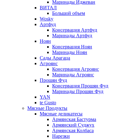
Маринады Иджеван
ВИТАЛ
Большой объем
Wosky
Артфуд
Консервация Артфуд
Маринады Артфуд
Ноян
Консервация Ноян
Маринады Ноян
Сады Арагаца
Агроянс
Консервация Агроянс
Маринады Агроянс
Прошян Фуд
Консервация Прошян Фуд
Маринады Прошян Фуд
YAN
te Gusto
Мясные Продукты
Мясные деликатесы
Армянская Бастурма
Армянский Суджух
Армянская Колбаса
Нарезки