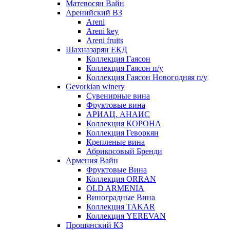
Матевосян Вайн
Аренийский ВЗ
Areni
Areni key
Areni fruits
Шахназарян ЕКД
Коллекция Гаясон
Коллекция Гаясон п/у
Коллекция Гаясон Новогодняя п/у
Gevorkian winery
Сувенирные вина
Фруктовые вина
АРИАЦ. АНАИС
Коллекция КОРОНА
Коллекция Геворкян
Крепленые вина
Абрикосовый Бренди
Армения Вайн
Фруктовые Вина
Коллекция ORRAN
OLD ARMENIA
Виноградные Вина
Коллекция TAKAR
Коллекция YEREVAN
Прошянский КЗ