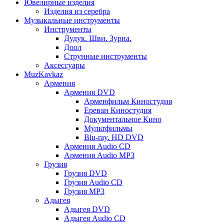
Ювелирные изделия
Изделия из серебра
Музыкальные инструменты
Инструменты
Дудук. Шви. Зурна.
Доол
Струнные инструменты
Аксессуары
MuzKavkaz
Армения
Армения DVD
Арменфильм Киностудия
Ереван Киностудия
Документальное Кино
Мультфильмы
Blu-ray. HD DVD
Армения Audio CD
Армения Audio MP3
Грузия
Грузия DVD
Грузия Audio CD
Грузия MP3
Адыгея
Адыгея DVD
Адыгея Audio CD