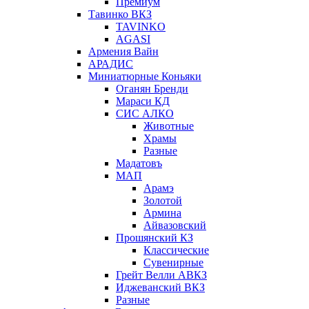
Премиум
Тавинко ВКЗ
TAVINKO
AGASI
Армения Вайн
АРАДИС
Миниатюрные Коньяки
Оганян Бренди
Мараси КД
СИС АЛКО
Животные
Храмы
Разные
Мадатовъ
МАП
Арамэ
Золотой
Армина
Айвазовский
Прошянский КЗ
Классические
Сувенирные
Грейт Велли АВКЗ
Иджеванский ВКЗ
Разные