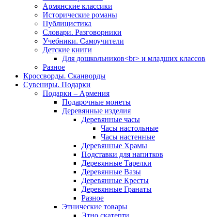
Армянские классики
Исторические романы
Публицистика
Словари. Разговорники
Учебники. Самоучители
Детские книги
Для дошкольников<br> и младших классов
Разное
Кроссворды. Сканворды
Сувениры. Подарки
Подарки – Армения
Подарочные монеты
Деревянные изделия
Деревянные часы
Часы настольные
Часы настенные
Деревянные Храмы
Подставки для напитков
Деревянные Тарелки
Деревянные Вазы
Деревянные Кресты
Деревянные Гранаты
Разное
Этнические товары
Этно скатерти