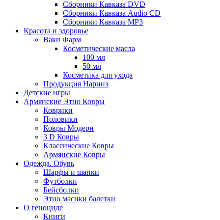
Сборники Кавказа DVD
Сборники Кавказа Audio CD
Сборники Кавказа MP3
Красота и здоровье
Ваки Фарм
Косметические масла
100 мл
50 мл
Косметика для ухода
Продукция Наринэ
Детские игры
Армянские Этно Ковры
Коврики
Половики
Ковры Модерн
3 D Ковры
Классические Ковры
Армянские Ковры
Одежда. Обувь
Шарфы и шапки
Футболки
Бейсболки
Этно масики балетки
О геноциде
Книги