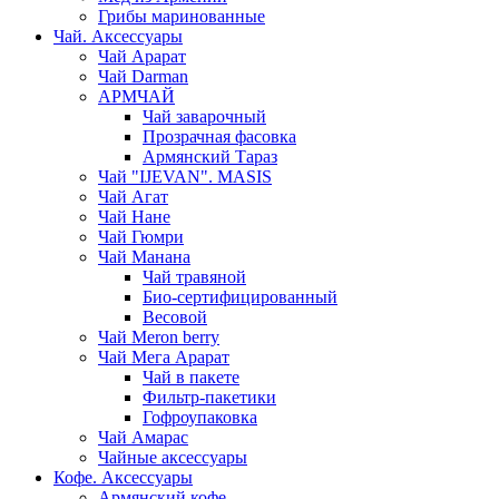
Грибы маринованные
Чай. Аксессуары
Чай Арарат
Чай Darman
АРМЧАЙ
Чай заварочный
Прозрачная фасовка
Армянский Тараз
Чай "IJEVAN". MASIS
Чай Агат
Чай Нане
Чай Гюмри
Чай Манана
Чай травяной
Био-сертифицированный
Весовой
Чай Meron berry
Чай Мега Арарат
Чай в пакете
Фильтр-пакетики
Гофроупаковка
Чай Амарас
Чайные аксессуары
Кофе. Аксессуары
Армянский кофе