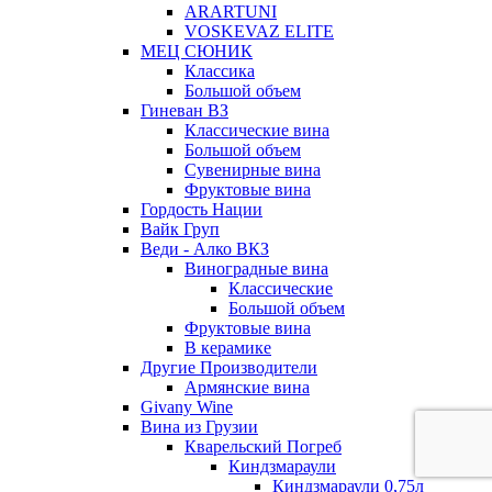
ARARTUNI
VOSKEVAZ ELITE
МЕЦ СЮНИК
Классика
Большой объем
Гиневан ВЗ
Классические вина
Большой объем
Сувенирные вина
Фруктовые вина
Гордость Нации
Вайк Груп
Веди - Алко ВКЗ
Виноградные вина
Классические
Большой объем
Фруктовые вина
В керамике
Другие Производители
Армянские вина
Givany Wine
Вина из Грузии
Кварельский Погреб
Киндзмараули
Киндзмараули 0,75л