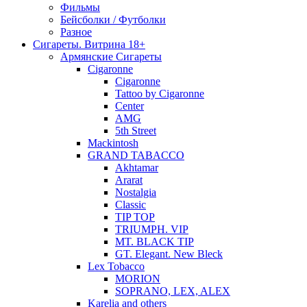
Фильмы
Бейсболки / Футболки
Разное
Сигареты. Витрина 18+
Армянские Сигареты
Cigaronne
Cigaronne
Tattoo by Cigaronne
Center
AMG
5th Street
Mackintosh
GRAND TABACCO
Akhtamar
Ararat
Nostalgia
Classic
TIP TOP
TRIUMPH. VIP
MT. BLACK TIP
GT. Elegant. New Bleck
Lex Tobacco
MORION
SOPRANO, LEX, ALEX
Karelia and others