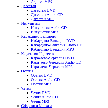
Адыгея MP3
Дагестан
Дагестан DVD
Дагестан Audio CD
Дагестан MP3
Ингушетия
Ингушетия Audio CD
Ингушетия MP3
Кабардино-Балкария
Кабардино-Балкария DVD
Кабардино-Балкария Audio CD
Кабардино-Балкария MP3
Карачаево-Черкесия
Карачаево-Черкесия DVD
Карачаево-Черкесия Audio CD
Карачаево-Черкесия MP3
Осетия
Осетия DVD
Осетия Audio CD
Осетия MP3
Чечня
Чечня DVD
Чечня Audio CD
Чечня MP3
Сборники Кавказа