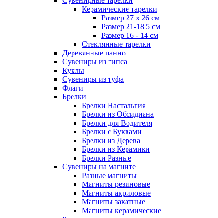
Сувенирные тарелки
Керамические тарелки
Размер 27 х 26 см
Размер 21-18,5 см
Размер 16 - 14 см
Стеклянные тарелки
Деревянные панно
Сувениры из гипса
Куклы
Сувениры из туфа
Флаги
Брелки
Брелки Настальгия
Брелки из Обсидиана
Брелки для Водителя
Брелки с Буквами
Брелки из Дерева
Брелки из Керамики
Брелки Разные
Сувениры на магните
Разные магниты
Магниты резиновые
Магниты акриловые
Магниты закатные
Магниты керамические