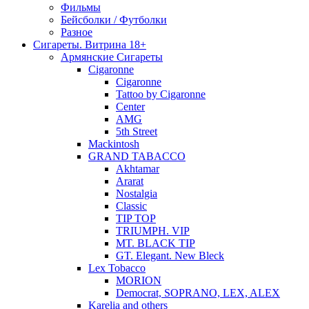
Фильмы
Бейсболки / Футболки
Разное
Сигареты. Витрина 18+
Армянские Сигареты
Cigaronne
Cigaronne
Tattoo by Cigaronne
Center
AMG
5th Street
Mackintosh
GRAND TABACCO
Akhtamar
Ararat
Nostalgia
Classic
TIP TOP
TRIUMPH. VIP
MT. BLACK TIP
GT. Elegant. New Bleck
Lex Tobacco
MORION
Democrat, SOPRANO, LEX, ALEX
Karelia and others