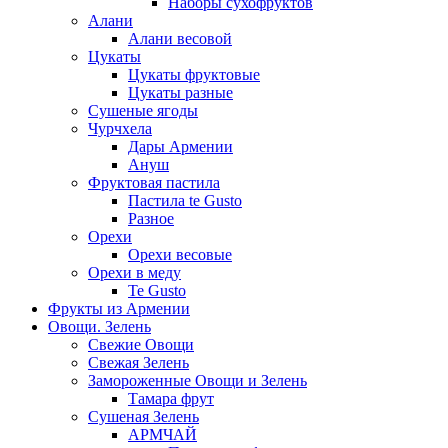
Наборы сухофруктов
Алани
Алани весовой
Цукаты
Цукаты фруктовые
Цукаты разные
Сушеные ягоды
Чурчхела
Дары Армении
Ануш
Фруктовая пастила
Пастила te Gusto
Разное
Орехи
Орехи весовые
Орехи в меду
Te Gusto
Фрукты из Армении
Овощи. Зелень
Свежие Овощи
Свежая Зелень
Замороженные Овощи и Зелень
Тамара фрут
Сушеная Зелень
АРМЧАЙ