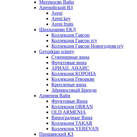
Матевосян Вайн
Аренийский ВЗ
Areni
Areni key
Areni fruits
Шахназарян ЕКД
Коллекция Гаясон
Коллекция Гаясон п/у
Коллекция Гаясон Новогодняя п/у
Gevorkian winery
Сувенирные вина
Фруктовые вина
АРИАЦ. АНАИС
Коллекция КОРОНА
Коллекция Геворкян
Крепленые вина
Абрикосовый Бренди
Армения Вайн
Фруктовые Вина
Коллекция ORRAN
OLD ARMENIA
Виноградные Вина
Коллекция TAKAR
Коллекция YEREVAN
Прошянский КЗ