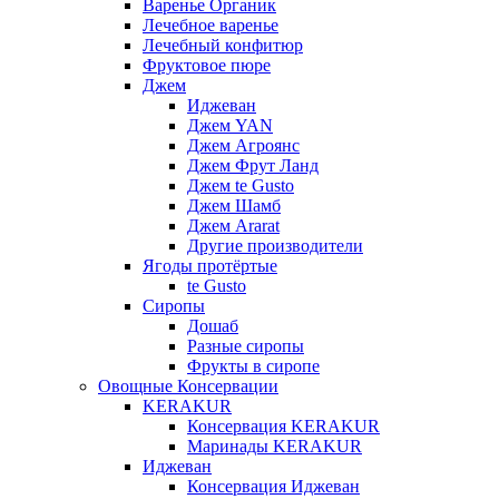
Варенье Органик
Лечебное варенье
Лечебный конфитюр
Фруктовое пюре
Джем
Иджеван
Джем YAN
Джем Агроянс
Джем Фрут Ланд
Джем te Gusto
Джем Шамб
Джем Ararat
Другие производители
Ягоды протёртые
te Gusto
Сиропы
Дошаб
Разные сиропы
Фрукты в сиропе
Овощные Консервации
KERAKUR
Консервация KERAKUR
Маринады KERAKUR
Иджеван
Консервация Иджеван