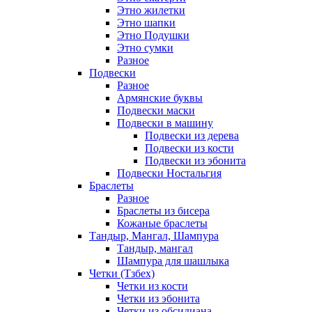
Этно жилетки
Этно шапки
Этно Подушки
Этно сумки
Разное
Подвески
Разное
Армянские буквы
Подвески маски
Подвески в машину
Подвески из дерева
Подвески из кости
Подвески из эбонита
Подвески Ностальгия
Браслеты
Разное
Браслеты из бисера
Кожаные браслеты
Тандыр, Мангал, Шампура
Тандыр, мангал
Шампура для шашлыка
Четки (Тзбех)
Четки из кости
Четки из эбонита
Четки из обсидиана