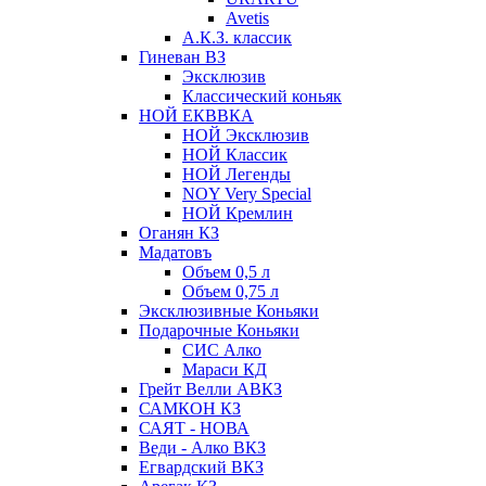
Avetis
А.К.З. классик
Гиневан ВЗ
Эксклюзив
Классический коньяк
НОЙ ЕКВВКА
НОЙ Эксклюзив
НОЙ Классик
НОЙ Легенды
NOY Very Speсial
НОЙ Кремлин
Оганян КЗ
Мадатовъ
Объем 0,5 л
Объем 0,75 л
Эксклюзивные Коньяки
Подарочные Коньяки
СИС Алко
Мараси КД
Грейт Велли АВКЗ
САМКОН КЗ
САЯТ - НОВА
Веди - Алко ВКЗ
Егвардский ВКЗ