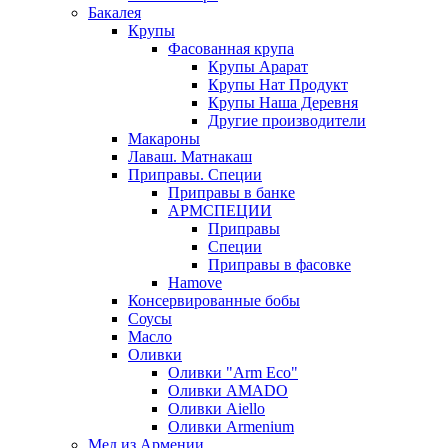
Бакалея
Крупы
Фасованная крупа
Крупы Арарат
Крупы Нат Продукт
Крупы Наша Деревня
Другие производители
Макароны
Лаваш. Матнакаш
Приправы. Специи
Приправы в банке
АРМСПЕЦИИ
Приправы
Специи
Приправы в фасовке
Hamove
Консервированные бобы
Соусы
Масло
Оливки
Оливки "Arm Eco"
Оливки AMADO
Оливки Aiello
Оливки Armenium
Мед из Армении