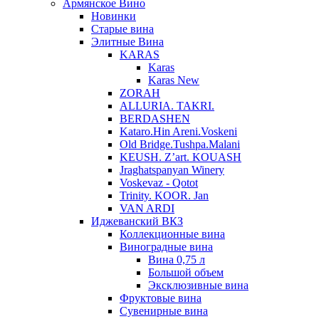
Армянское Вино
Новинки
Старые вина
Элитные Вина
KARAS
Karas
Karas New
ZORAH
ALLURIA. TAKRI.
BERDASHEN
Kataro.Hin Areni.Voskeni
Old Bridge.Tushpa.Malani
KEUSH. Z’art. KOUASH
Jraghatspanyan Winery
Voskevaz - Qotot
Trinity. KOOR. Jan
VAN ARDI
Иджеванский ВКЗ
Коллекционные вина
Виноградные вина
Вина 0,75 л
Большой объем
Эксклюзивные вина
Фруктовые вина
Cувенирные вина