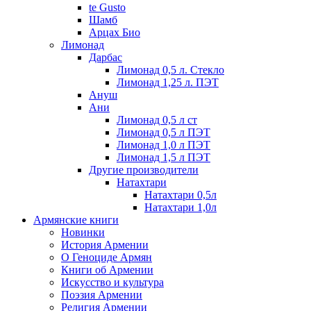
te Gusto
Шамб
Арцах Био
Лимонад
Дарбас
Лимонад 0,5 л. Стекло
Лимонад 1,25 л. ПЭТ
Ануш
Ани
Лимонад 0,5 л ст
Лимонад 0,5 л ПЭТ
Лимонад 1,0 л ПЭТ
Лимонад 1,5 л ПЭТ
Другие производители
Натахтари
Натахтари 0,5л
Натахтари 1,0л
Армянские книги
Новинки
История Армении
О Геноциде Армян
Книги об Армении
Иcкусство и культура
Поэзия Армении
Религия Армении