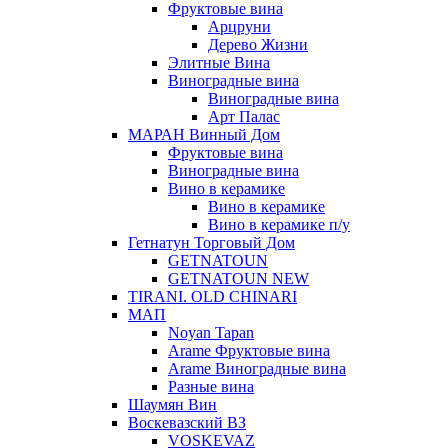
Фруктовые вина
Арцруни
Дерево Жизни
Элитные Вина
Виноградные вина
Виноградные вина
Арт Палас
МАРАН Винный Дом
Фруктовые вина
Виноградные вина
Вино в керамике
Вино в керамике
Вино в керамике п/у
Гетнатун Торговый Дом
GETNATOUN
GETNATOUN NEW
TIRANI. OLD CHINARI
МАП
Noyan Tapan
Arame Фруктовые вина
Arame Виноградные вина
Разные вина
Шаумян Вин
Воскевазский ВЗ
VOSKEVAZ