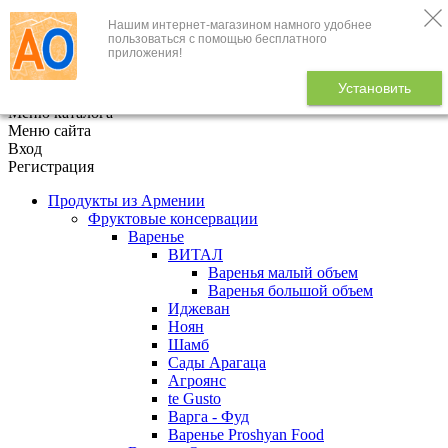
Нашим интернет-магазином намного удобнее
+7 (495) 646-888-1
пользоваться с помощью бесплатного
приложения!
В корзине
0
товаров
Установить
x
Меню каталога
Меню сайта
Вход
Регистрация
Продукты из Армении
Фруктовые консервации
Варенье
ВИТАЛ
Варенья малый объем
Варенья большой объем
Иджеван
Ноян
Шамб
Сады Арагаца
Агроянс
te Gusto
Варга - Фуд
Варенье Proshyan Food