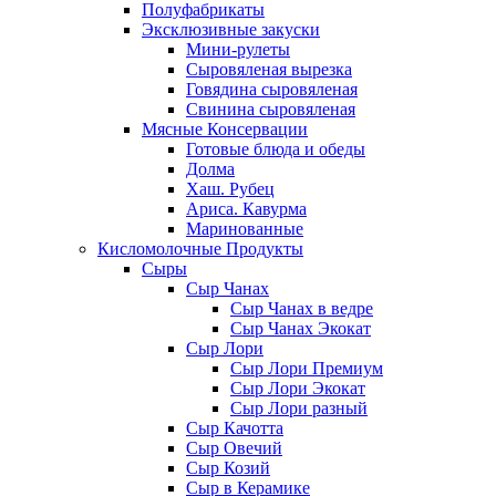
Полуфабрикаты
Эксклюзивные закуски
Мини-рулеты
Сыровяленая вырезка
Говядина сыровяленая
Свинина сыровяленая
Мясные Консервации
Готовые блюда и обеды
Долма
Хаш. Рубец
Ариса. Кавурма
Маринованные
Кисломолочные Продукты
Сыры
Сыр Чанах
Сыр Чанах в ведре
Сыр Чанах Экокат
Сыр Лори
Сыр Лори Премиум
Сыр Лори Экокат
Сыр Лори разный
Сыр Качотта
Сыр Овечий
Сыр Козий
Сыр в Керамике