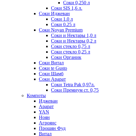
Соки 0,250 л
Соки SIS 1,6 л.
Соки Иджеван
Соки 1.0 л
Соки 0.25 л
Соки Noyan Premium
Соки и Нектары 1,0 л
Соки и Нектары 0,2 л
Соки стекло 0,75 л
Соки стекло 0,25 л
Соки Органик
Соки Витал
Соки te Gusto
Соки Шамб
Соки Арарат
Соки Tetra Pak 0,97л.
Соки Премиум ст. 0,75
Компоты
Иджеван
Арарат
YAN
Ноян
Агроянс
Прошян Фуд
Витал