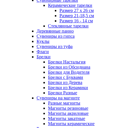
Сувенирные тарелки
Керамические тарелки
Размер 27 х 26 см
Размер 21-18,5 см
Размер 16 - 14 см
Стеклянные тарелки
Деревянные панно
Сувениры из гипса
Куклы
Сувениры из туфа
Флаги
Брелки
Брелки Настальгия
Брелки из Обсидиана
Брелки для Водителя
Брелки с Буквами
Брелки из Дерева
Брелки из Керамики
Брелки Разные
Сувениры на магните
Разные магниты
Магниты резиновые
Магниты акриловые
Магниты закатные
Магниты керамические