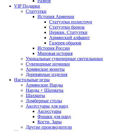
Разное
VIP Подарки
Статуэтки
История Армении
Статуэтки полистоун
Статуэтки бронза
Церкви. Статуэтки
Армянский алфавит
Галерея образов
История России
Мировая история
Уникальные сувенирные светильники
Сувенирные ночники
Армянские монеты
Деревянные изделия
Настольные игры
Армянские Нарды
Нарды + Шахматы
Шахматы
Ломберные столы
Аксессуары для нард
Аксессуары
Фишки для нард
Кости. Зары
Другие производители