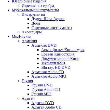
Ювелирные изделия
Изделия из серебра
Музыкальные инструменты
Инструменты
Дудук. Шви. Зурна.
Доол
Струнные инструменты
Аксессуары
MuzKavkaz
Армения
Армения DVD
Арменфильм Киностудия
Ереван Киностудия
Документальное Кино
Мультфильмы
Blu-ray. HD DVD
Армения Audio CD
Армения Audio MP3
Грузия
Грузия DVD
Грузия Audio CD
Грузия MP3
Адыгея
Адыгея DVD
Адыгея Audio CD