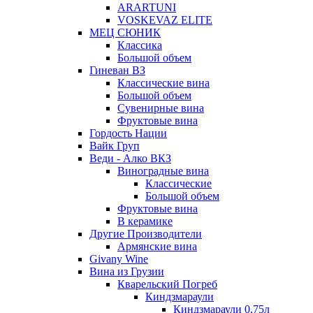
ARARTUNI
VOSKEVAZ ELITE
МЕЦ СЮНИК
Классика
Большой объем
Гиневан ВЗ
Классические вина
Большой объем
Сувенирные вина
Фруктовые вина
Гордость Нации
Вайк Груп
Веди - Алко ВКЗ
Виноградные вина
Классические
Большой объем
Фруктовые вина
В керамике
Другие Производители
Армянские вина
Givany Wine
Вина из Грузии
Кварельский Погреб
Киндзмараули
Киндзмараули 0,75л