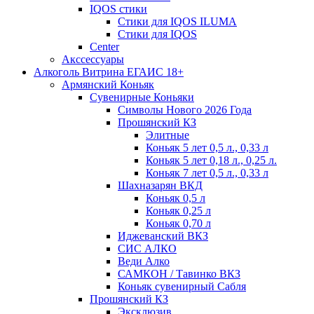
IQOS стики
Стики для IQOS ILUMA
Стики для IQOS
Сenter
Акссессуары
Алкоголь Витрина ЕГАИС 18+
Армянский Коньяк
Сувенирные Коньяки
Символы Нового 2026 Года
Прошянский КЗ
Элитные
Коньяк 5 лет 0,5 л., 0,33 л
Коньяк 5 лет 0,18 л., 0,25 л.
Коньяк 7 лет 0,5 л., 0,33 л
Шахназарян ВКД
Коньяк 0,5 л
Коньяк 0,25 л
Коньяк 0,70 л
Иджеванский ВКЗ
СИС АЛКО
Веди Алко
САМКОН / Тавинко ВКЗ
Коньяк сувенирный Сабля
Прошянский КЗ
Эксклюзив