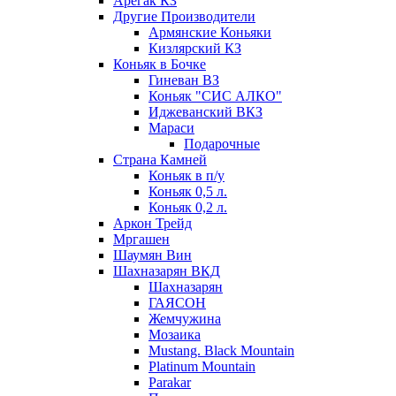
Арегак КЗ
Другие Производители
Армянские Коньяки
Кизлярский КЗ
Коньяк в Бочке
Гиневан ВЗ
Коньяк "СИС АЛКО"
Иджеванский ВКЗ
Мараси
Подарочные
Страна Камней
Коньяк в п/у
Коньяк 0,5 л.
Коньяк 0,2 л.
Аркон Трейд
Мргашен
Шаумян Вин
Шахназарян ВКД
Шахназарян
ГАЯСОН
Жемчужина
Мозаика
Mustang. Black Mountain
Platinum Mountain
Parakar