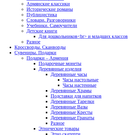
Армянские классики
Исторические романы
Публицистика
Словари. Разговорники
Учебники. Самоучители
Детские книги
Для дошкольников<br> и младших классов
Разное
Кроссворды. Сканворды
Сувениры. Подарки
Подарки – Армения
Подарочные монеты
Деревянные изделия
Деревянные часы
Часы настольные
Часы настенные
Деревянные Храмы
Подставки для напитков
Деревянные Тарелки
Деревянные Вазы
Деревянные Кресты
Деревянные Гранаты
Разное
Этнические товары
Этно скатерти