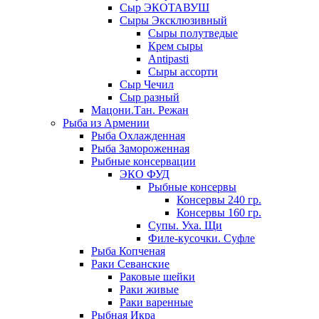
Сыр ЭКОТАВУШ
Сыры Эксклюзивный
Сыры полутведые
Крем сыры
Antipasti
Сыры ассорти
Сыр Чечил
Сыр разный
Мацони.Тан. Режан
Рыба из Армении
Рыба Охлажденная
Рыба Замороженная
Рыбные консервации
ЭКО ФУД
Рыбные консервы
Консервы 240 гр.
Консервы 160 гр.
Супы. Уха. Щи
Филе-кусочки. Суфле
Рыба Копченая
Раки Севанские
Раковые шейки
Раки живые
Раки варенные
Рыбная Икра