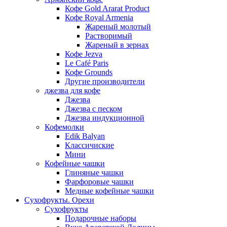
Кофе Gold Ararat Product
Кофе Royal Armenia
Жареный молотый
Растворимый
Жареный в зернах
Кофе Jezva
Le Café Paris
Кофе Grounds
Другие производители
джезва для кофе
Джезва
Джезва с песком
Джезва индукционной
Кофемолки
Edik Balyan
Классичиские
Мини
Кофейные чашки
Глиняные чашки
Фарфоровые чашки
Медные кофейные чашки
Сухофрукты. Орехи
Сухофрукты
Подарочные наборы