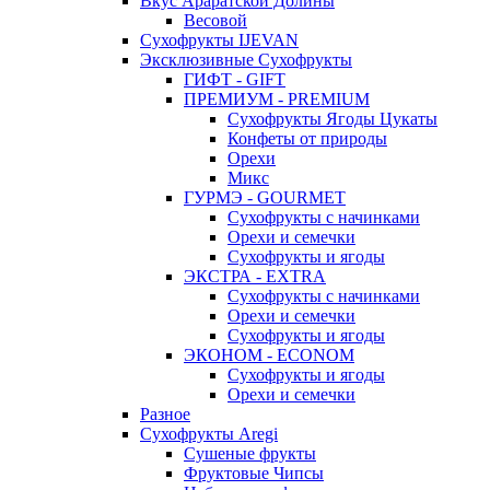
Вкус Араратской Долины
Весовой
Сухофрукты IJEVAN
Эксклюзивные Сухофрукты
ГИФТ - GIFT
ПРЕМИУМ - PREMIUM
Сухофрукты Ягоды Цукаты
Конфеты от природы
Орехи
Микс
ГУРМЭ - GOURMET
Сухофрукты с начинками
Орехи и семечки
Сухофрукты и ягоды
ЭКСТРА - EXTRA
Сухофрукты с начинками
Орехи и семечки
Сухофрукты и ягоды
ЭКОНОМ - ECONOM
Сухофрукты и ягоды
Орехи и семечки
Разное
Сухофрукты Aregi
Сушеные фрукты
Фруктовые Чипсы