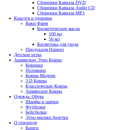
Сборники Кавказа DVD
Сборники Кавказа Audio CD
Сборники Кавказа MP3
Красота и здоровье
Ваки Фарм
Косметические масла
100 мл
50 мл
Косметика для ухода
Продукция Наринэ
Детские игры
Армянские Этно Ковры
Коврики
Половики
Ковры Модерн
3 D Ковры
Классические Ковры
Армянские Ковры
Одежда. Обувь
Шарфы и шапки
Футболки
Бейсболки
Этно масики балетки
О геноциде
Книги