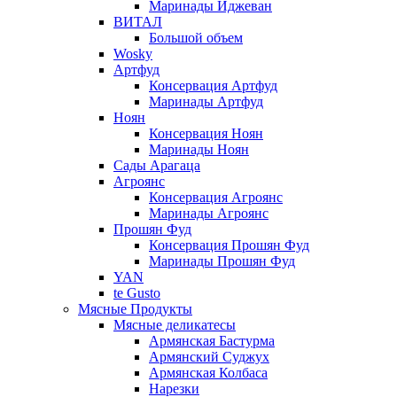
Маринады Иджеван
ВИТАЛ
Большой объем
Wosky
Артфуд
Консервация Артфуд
Маринады Артфуд
Ноян
Консервация Ноян
Маринады Ноян
Сады Арагаца
Агроянс
Консервация Агроянс
Маринады Агроянс
Прошян Фуд
Консервация Прошян Фуд
Маринады Прошян Фуд
YAN
te Gusto
Мясные Продукты
Мясные деликатесы
Армянская Бастурма
Армянский Суджух
Армянская Колбаса
Нарезки