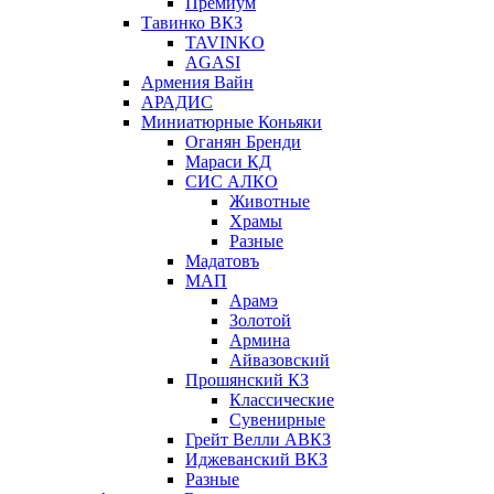
Премиум
Тавинко ВКЗ
TAVINKO
AGASI
Армения Вайн
АРАДИС
Миниатюрные Коньяки
Оганян Бренди
Мараси КД
СИС АЛКО
Животные
Храмы
Разные
Мадатовъ
МАП
Арамэ
Золотой
Армина
Айвазовский
Прошянский КЗ
Классические
Сувенирные
Грейт Велли АВКЗ
Иджеванский ВКЗ
Разные