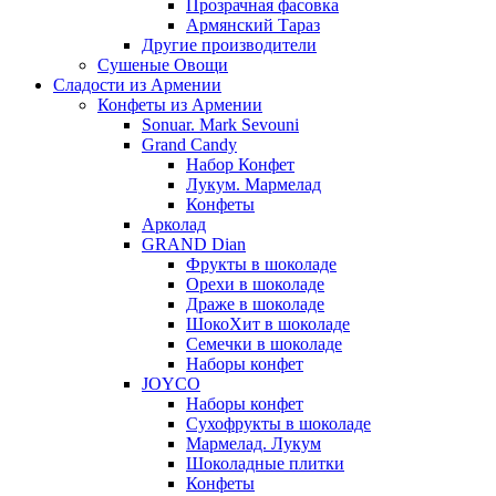
Прозрачная фасовка
Армянский Тараз
Другие производители
Сушеные Овощи
Сладости из Армении
Конфеты из Армении
Sonuar. Mark Sevouni
Grand Candy
Набор Конфет
Лукум. Мармелад
Конфеты
Арколад
GRAND Dian
Фрукты в шоколаде
Орехи в шоколаде
Драже в шоколаде
ШокоХит в шоколаде
Семечки в шоколаде
Наборы конфет
JOYCO
Наборы конфет
Сухофрукты в шоколаде
Мармелад. Лукум
Шоколадные плитки
Конфеты