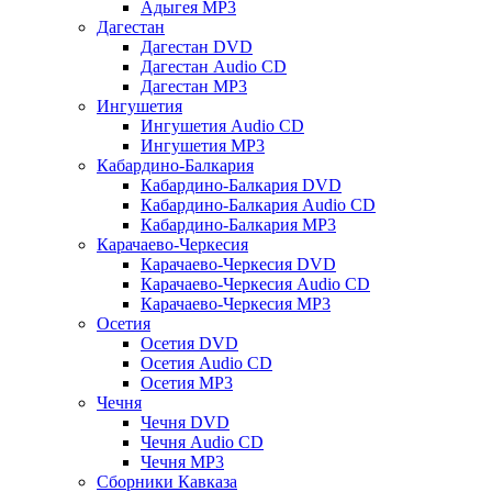
Адыгея MP3
Дагестан
Дагестан DVD
Дагестан Audio CD
Дагестан MP3
Ингушетия
Ингушетия Audio CD
Ингушетия MP3
Кабардино-Балкария
Кабардино-Балкария DVD
Кабардино-Балкария Audio CD
Кабардино-Балкария MP3
Карачаево-Черкесия
Карачаево-Черкесия DVD
Карачаево-Черкесия Audio CD
Карачаево-Черкесия MP3
Осетия
Осетия DVD
Осетия Audio CD
Осетия MP3
Чечня
Чечня DVD
Чечня Audio CD
Чечня MP3
Сборники Кавказа