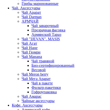
Грибы маринованные
Чай. Аксессуары
Чай Арарат
Чай Darman
АРМЧАЙ
Чай заварочный
Прозрачная фасовка
Армянский Тараз
Чай "IJEVAN". MASIS
Чай Агат
Чай Нане
Чай Гюмри
Чай Манана
Чай травяной
Био-сертифицированный
Весовой
Чай Meron berry
Чай Мега Арарат
Чай в пакете
Фильтр-пакетики
Гофроупаковка
Чай Амарас
Чайные аксессуары
Кофе. Аксессуары
Армянский кофе