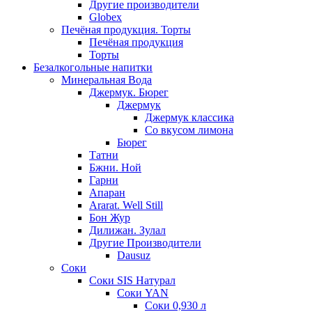
Другие производители
Globex
Печёная продукция. Торты
Печёная продукция
Торты
Безалкогольные напитки
Минеральная Вода
Джермук. Бюрег
Джермук
Джермук классика
Со вкусом лимона
Бюрег
Татни
Бжни. Ной
Гарни
Апаран
Ararat. Well Still
Бон Жур
Дилижан. Зулал
Другие Производители
Dausuz
Соки
Соки SIS Натурал
Соки YAN
Соки 0,930 л