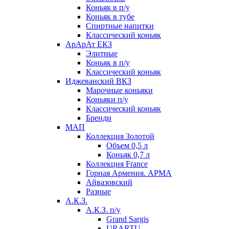
Коньяк в п/у
Коньяк в тубе
Спиртные напитки
Классический коньяк
АрАрАт ЕКЗ
Элитные
Коньяк в п/у
Классический коньяк
Иджеванский ВКЗ
Марочные коньяки
Коньяки п/у
Классический коньяк
Бренди
МАП
Коллекция Золотой
Объем 0,5 л
Коньяк 0,7 л
Коллекция France
Горная Армения. АРМА
Айвазовский
Разные
А.К.З.
А.К.З. п/у
Grand Sargis
URARTU