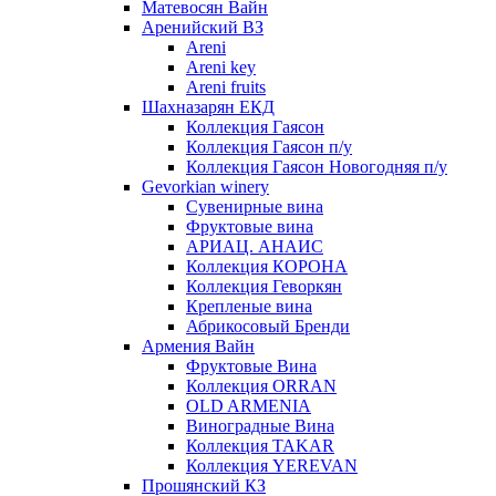
Матевосян Вайн
Аренийский ВЗ
Areni
Areni key
Areni fruits
Шахназарян ЕКД
Коллекция Гаясон
Коллекция Гаясон п/у
Коллекция Гаясон Новогодняя п/у
Gevorkian winery
Сувенирные вина
Фруктовые вина
АРИАЦ. АНАИС
Коллекция КОРОНА
Коллекция Геворкян
Крепленые вина
Абрикосовый Бренди
Армения Вайн
Фруктовые Вина
Коллекция ORRAN
OLD ARMENIA
Виноградные Вина
Коллекция TAKAR
Коллекция YEREVAN
Прошянский КЗ