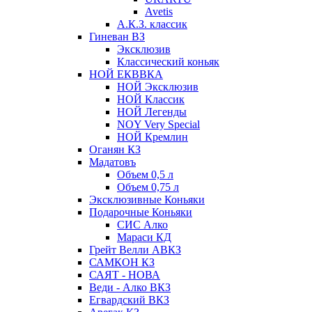
Avetis
А.К.З. классик
Гиневан ВЗ
Эксклюзив
Классический коньяк
НОЙ ЕКВВКА
НОЙ Эксклюзив
НОЙ Классик
НОЙ Легенды
NOY Very Speсial
НОЙ Кремлин
Оганян КЗ
Мадатовъ
Объем 0,5 л
Объем 0,75 л
Эксклюзивные Коньяки
Подарочные Коньяки
СИС Алко
Мараси КД
Грейт Велли АВКЗ
САМКОН КЗ
САЯТ - НОВА
Веди - Алко ВКЗ
Егвардский ВКЗ