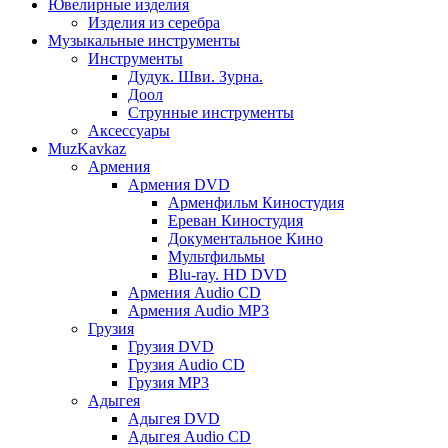
Ювелирные изделия
Изделия из серебра
Музыкальные инструменты
Инструменты
Дудук. Шви. Зурна.
Доол
Струнные инструменты
Аксессуары
MuzKavkaz
Армения
Армения DVD
Арменфильм Киностудия
Ереван Киностудия
Документальное Кино
Мультфильмы
Blu-ray. HD DVD
Армения Audio CD
Армения Audio MP3
Грузия
Грузия DVD
Грузия Audio CD
Грузия MP3
Адыгея
Адыгея DVD
Адыгея Audio CD