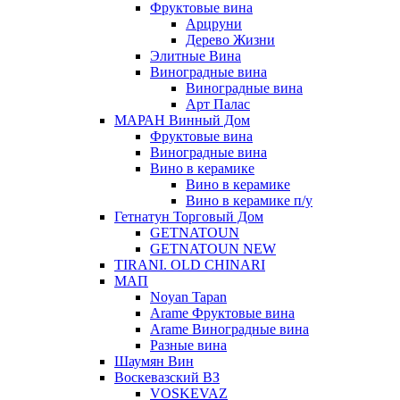
Фруктовые вина
Арцруни
Дерево Жизни
Элитные Вина
Виноградные вина
Виноградные вина
Арт Палас
МАРАН Винный Дом
Фруктовые вина
Виноградные вина
Вино в керамике
Вино в керамике
Вино в керамике п/у
Гетнатун Торговый Дом
GETNATOUN
GETNATOUN NEW
TIRANI. OLD CHINARI
МАП
Noyan Tapan
Arame Фруктовые вина
Arame Виноградные вина
Разные вина
Шаумян Вин
Воскевазский ВЗ
VOSKEVAZ