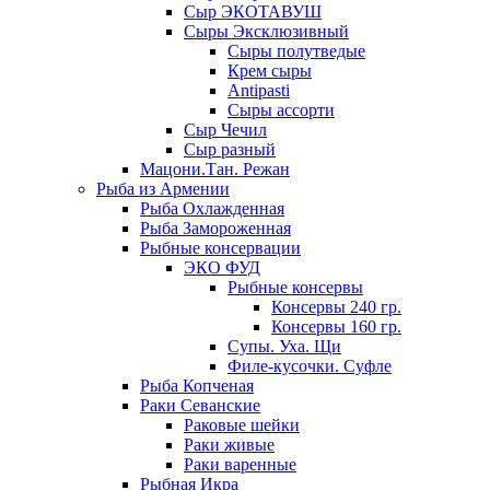
Сыр ЭКОТАВУШ
Сыры Эксклюзивный
Сыры полутведые
Крем сыры
Antipasti
Сыры ассорти
Сыр Чечил
Сыр разный
Мацони.Тан. Режан
Рыба из Армении
Рыба Охлажденная
Рыба Замороженная
Рыбные консервации
ЭКО ФУД
Рыбные консервы
Консервы 240 гр.
Консервы 160 гр.
Супы. Уха. Щи
Филе-кусочки. Суфле
Рыба Копченая
Раки Севанские
Раковые шейки
Раки живые
Раки варенные
Рыбная Икра