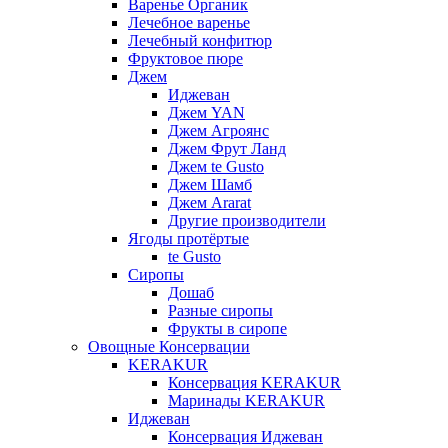
Варенье Органик
Лечебное варенье
Лечебный конфитюр
Фруктовое пюре
Джем
Иджеван
Джем YAN
Джем Агроянс
Джем Фрут Ланд
Джем te Gusto
Джем Шамб
Джем Ararat
Другие производители
Ягоды протёртые
te Gusto
Сиропы
Дошаб
Разные сиропы
Фрукты в сиропе
Овощные Консервации
KERAKUR
Консервация KERAKUR
Маринады KERAKUR
Иджеван
Консервация Иджеван