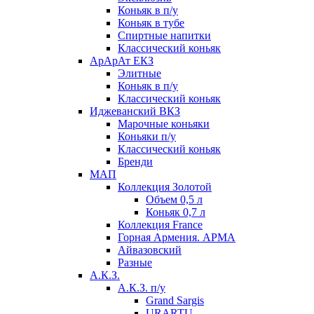
Коньяк в п/у
Коньяк в тубе
Спиртные напитки
Классический коньяк
АрАрАт ЕКЗ
Элитные
Коньяк в п/у
Классический коньяк
Иджеванский ВКЗ
Марочные коньяки
Коньяки п/у
Классический коньяк
Бренди
МАП
Коллекция Золотой
Объем 0,5 л
Коньяк 0,7 л
Коллекция France
Горная Армения. АРМА
Айвазовский
Разные
А.К.З.
А.К.З. п/у
Grand Sargis
URARTU