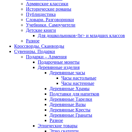
Армянские классики
Исторические романы
Публицистика
Словари. Разговорники
Учебники. Самоучители
Детские книги
Для дошкольников<br> и младших классов
Разное
Кроссворды. Сканворды
Сувениры. Подарки
Подарки – Армения
Подарочные монеты
Деревянные изделия
Деревянные часы
Часы настольные
Часы настенные
Деревянные Храмы
Подставки для напитков
Деревянные Тарелки
Деревянные Вазы
Деревянные Кресты
Деревянные Гранаты
Разное
Этнические товары
Этно скатерти