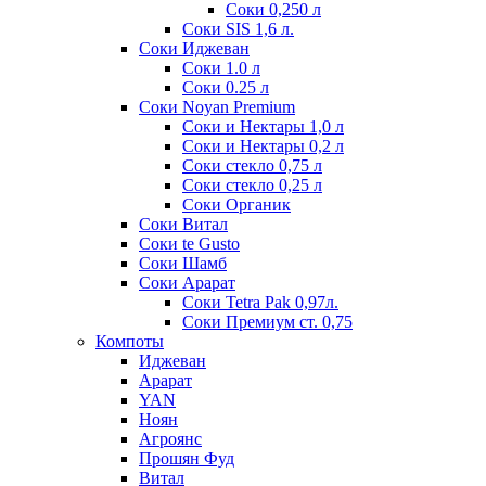
Соки 0,250 л
Соки SIS 1,6 л.
Соки Иджеван
Соки 1.0 л
Соки 0.25 л
Соки Noyan Premium
Соки и Нектары 1,0 л
Соки и Нектары 0,2 л
Соки стекло 0,75 л
Соки стекло 0,25 л
Соки Органик
Соки Витал
Соки te Gusto
Соки Шамб
Соки Арарат
Соки Tetra Pak 0,97л.
Соки Премиум ст. 0,75
Компоты
Иджеван
Арарат
YAN
Ноян
Агроянс
Прошян Фуд
Витал