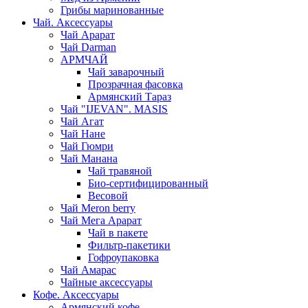
Грибы маринованные
Чай. Аксессуары
Чай Арарат
Чай Darman
АРМЧАЙ
Чай заварочный
Прозрачная фасовка
Армянский Тараз
Чай "IJEVAN". MASIS
Чай Агат
Чай Нане
Чай Гюмри
Чай Манана
Чай травяной
Био-сертифицированный
Весовой
Чай Meron berry
Чай Мега Арарат
Чай в пакете
Фильтр-пакетики
Гофроупаковка
Чай Амарас
Чайные аксессуары
Кофе. Аксессуары
Армянский кофе