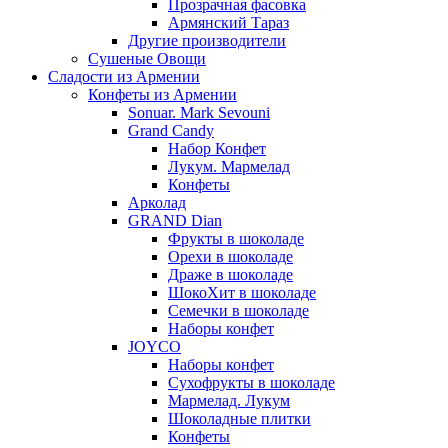
Прозрачная фасовка
Армянский Тараз
Другие производители
Сушеные Овощи
Сладости из Армении
Конфеты из Армении
Sonuar. Mark Sevouni
Grand Candy
Набор Конфет
Лукум. Мармелад
Конфеты
Арколад
GRAND Dian
Фрукты в шоколаде
Орехи в шоколаде
Драже в шоколаде
ШокоХит в шоколаде
Семечки в шоколаде
Наборы конфет
JOYCO
Наборы конфет
Сухофрукты в шоколаде
Мармелад. Лукум
Шоколадные плитки
Конфеты