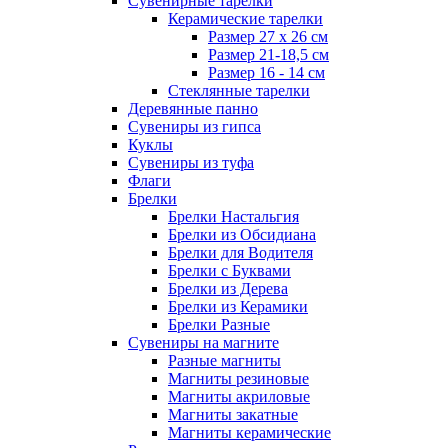
Сувенирные тарелки
Керамические тарелки
Размер 27 х 26 см
Размер 21-18,5 см
Размер 16 - 14 см
Стеклянные тарелки
Деревянные панно
Сувениры из гипса
Куклы
Сувениры из туфа
Флаги
Брелки
Брелки Настальгия
Брелки из Обсидиана
Брелки для Водителя
Брелки с Буквами
Брелки из Дерева
Брелки из Керамики
Брелки Разные
Сувениры на магните
Разные магниты
Магниты резиновые
Магниты акриловые
Магниты закатные
Магниты керамические