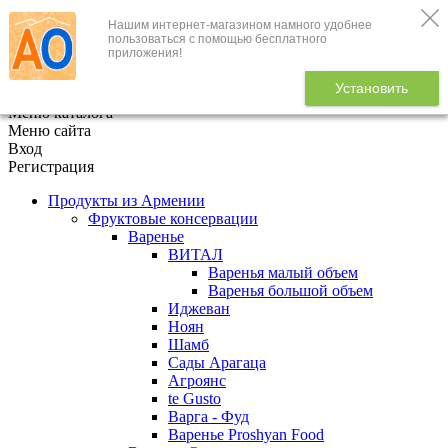
Нашим интернет-магазином намного удобнее
+7 (495) 646-888-1
пользоваться с помощью бесплатного
приложения!
В корзине
0
товаров
Установить
x
Меню каталога
Меню сайта
Вход
Регистрация
Продукты из Армении
Фруктовые консервации
Варенье
ВИТАЛ
Варенья малый объем
Варенья большой объем
Иджеван
Ноян
Шамб
Сады Арагаца
Агроянс
te Gusto
Варга - Фуд
Варенье Proshyan Food