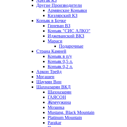
Арегак КЗ
Другие Производители
Армянские Коньяки
Кизлярский КЗ
Коньяк в Бочке
Гиневан ВЗ
Коньяк "СИС АЛКО"
Иджеванский ВКЗ
Мараси
Подарочные
Страна Камней
Коньяк в п/у
Коньяк 0,5 л.
Коньяк 0,2 л.
Аркон Трейд
Мргашен
Шаумян Вин
Шахназарян ВКД
Шахназарян
ГАЯСОН
Жемчужина
Мозаика
Mustang. Black Mountain
Platinum Mountain
Parakar