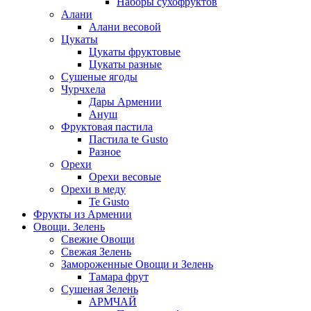
Наборы сухофруктов
Алани
Алани весовой
Цукаты
Цукаты фруктовые
Цукаты разные
Сушеные ягоды
Чурчхела
Дары Армении
Ануш
Фруктовая пастила
Пастила te Gusto
Разное
Орехи
Орехи весовые
Орехи в меду
Te Gusto
Фрукты из Армении
Овощи. Зелень
Свежие Овощи
Свежая Зелень
Замороженные Овощи и Зелень
Тамара фрут
Сушеная Зелень
АРМЧАЙ