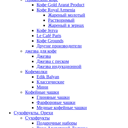
Кофе Gold Ararat Product
Кофе Royal Armenia
Жареный молотый
Растворимый
Жареный в зернах
Кофе Jezva
Le Café Paris
Кофе Grounds
Другие производители
джезва для кофе
Джезва
Джезва с песком
Джезва индукционной
Кофемолки
Edik Balyan
Классичиские
Мини
Кофейные чашки
Глиняные чашки
Фарфоровые чашки
Медные кофейные чашки
Сухофрукты. Орехи
Сухофрукты
Подарочные наборы