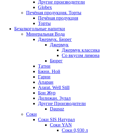
Другие производители
Globex
Печёная продукция. Торты
Печёная продукция
Торты
Безалкогольные напитки
Минеральная Вода
Джермук. Бюрег
Джермук
Джермук классика
Со вкусом лимона
Бюрег
Татни
Бжни. Ной
Гарни
Апаран
Ararat. Well Still
Бон Жур
Дилижан. Зулал
Другие Производители
Dausuz
Соки
Соки SIS Натурал
Соки YAN
Соки 0,930 л