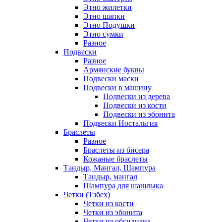
Этно жилетки
Этно шапки
Этно Подушки
Этно сумки
Разное
Подвески
Разное
Армянские буквы
Подвески маски
Подвески в машину
Подвески из дерева
Подвески из кости
Подвески из эбонита
Подвески Ностальгия
Браслеты
Разное
Браслеты из бисера
Кожаные браслеты
Тандыр, Мангал, Шампура
Тандыр, мангал
Шампура для шашлыка
Четки (Тзбех)
Четки из кости
Четки из эбонита
Четки из обсидиана