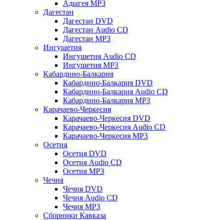
Адыгея MP3
Дагестан
Дагестан DVD
Дагестан Audio CD
Дагестан MP3
Ингушетия
Ингушетия Audio CD
Ингушетия MP3
Кабардино-Балкария
Кабардино-Балкария DVD
Кабардино-Балкария Audio CD
Кабардино-Балкария MP3
Карачаево-Черкесия
Карачаево-Черкесия DVD
Карачаево-Черкесия Audio CD
Карачаево-Черкесия MP3
Осетия
Осетия DVD
Осетия Audio CD
Осетия MP3
Чечня
Чечня DVD
Чечня Audio CD
Чечня MP3
Сборники Кавказа