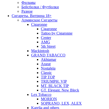
Фильмы
Бейсболки / Футболки
Разное
Сигареты. Витрина 18+
Армянские Сигареты
Cigaronne
Cigaronne
Tattoo by Cigaronne
Center
AMG
5th Street
Mackintosh
GRAND TABACCO
Akhtamar
Ararat
Nostalgia
Classic
TIP TOP
TRIUMPH. VIP
MT. BLACK TIP
GT. Elegant. New Bleck
Lex Tobacco
MORION
SOPRANO, LEX, ALEX
Karelia and others