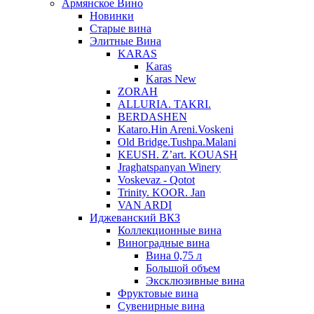
Армянское Вино
Новинки
Старые вина
Элитные Вина
KARAS
Karas
Karas New
ZORAH
ALLURIA. TAKRI.
BERDASHEN
Kataro.Hin Areni.Voskeni
Old Bridge.Tushpa.Malani
KEUSH. Z’art. KOUASH
Jraghatspanyan Winery
Voskevaz - Qotot
Trinity. KOOR. Jan
VAN ARDI
Иджеванский ВКЗ
Коллекционные вина
Виноградные вина
Вина 0,75 л
Большой объем
Эксклюзивные вина
Фруктовые вина
Cувенирные вина