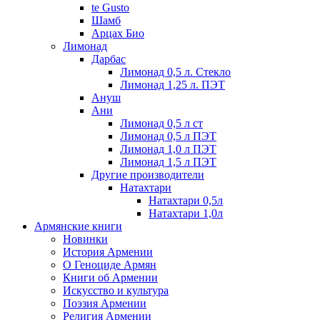
te Gusto
Шамб
Арцах Био
Лимонад
Дарбас
Лимонад 0,5 л. Стекло
Лимонад 1,25 л. ПЭТ
Ануш
Ани
Лимонад 0,5 л ст
Лимонад 0,5 л ПЭТ
Лимонад 1,0 л ПЭТ
Лимонад 1,5 л ПЭТ
Другие производители
Натахтари
Натахтари 0,5л
Натахтари 1,0л
Армянские книги
Новинки
История Армении
О Геноциде Армян
Книги об Армении
Иcкусство и культура
Поэзия Армении
Религия Армении