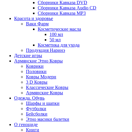
Сборники Кавказа DVD
Сборники Кавказа Audio CD
Сборники Кавказа MP3
Красота и здоровье
Ваки Фарм
Косметические масла
100 мл
50 мл
Косметика для ухода
Продукция Наринэ
Детские игры
Армянские Этно Ковры
Коврики
Половики
Ковры Модерн
3 D Ковры
Классические Ковры
Армянские Ковры
Одежда. Обувь
Шарфы и шапки
Футболки
Бейсболки
Этно масики балетки
О геноциде
Книги