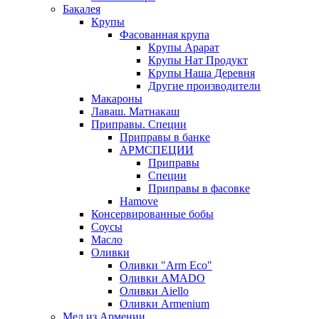
Бакалея
Крупы
Фасованная крупа
Крупы Арарат
Крупы Нат Продукт
Крупы Наша Деревня
Другие производители
Макароны
Лаваш. Матнакаш
Приправы. Специи
Приправы в банке
АРМСПЕЦИИ
Приправы
Специи
Приправы в фасовке
Hamove
Консервированные бобы
Соусы
Масло
Оливки
Оливки "Arm Eco"
Оливки AMADO
Оливки Aiello
Оливки Armenium
Мед из Армении