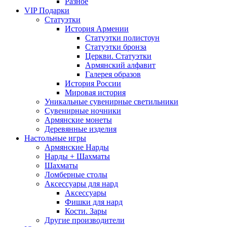
Разное
VIP Подарки
Статуэтки
История Армении
Статуэтки полистоун
Статуэтки бронза
Церкви. Статуэтки
Армянский алфавит
Галерея образов
История России
Мировая история
Уникальные сувенирные светильники
Сувенирные ночники
Армянские монеты
Деревянные изделия
Настольные игры
Армянские Нарды
Нарды + Шахматы
Шахматы
Ломберные столы
Аксессуары для нард
Аксессуары
Фишки для нард
Кости. Зары
Другие производители