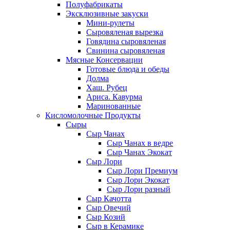
Полуфабрикаты
Эксклюзивные закуски
Мини-рулеты
Сыровяленая вырезка
Говядина сыровяленая
Свинина сыровяленая
Мясные Консервации
Готовые блюда и обеды
Долма
Хаш. Рубец
Ариса. Кавурма
Маринованные
Кисломолочные Продукты
Сыры
Сыр Чанах
Сыр Чанах в ведре
Сыр Чанах Экокат
Сыр Лори
Сыр Лори Премиум
Сыр Лори Экокат
Сыр Лори разный
Сыр Качотта
Сыр Овечий
Сыр Козий
Сыр в Керамике