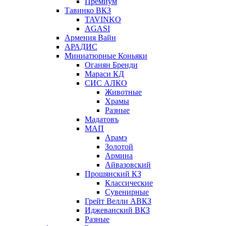
Премиум
Тавинко ВКЗ
TAVINKO
AGASI
Армения Вайн
АРАДИС
Миниатюрные Коньяки
Оганян Бренди
Мараси КД
СИС АЛКО
Животные
Храмы
Разные
Мадатовъ
МАП
Арамэ
Золотой
Армина
Айвазовский
Прошянский КЗ
Классические
Сувенирные
Грейт Велли АВКЗ
Иджеванский ВКЗ
Разные