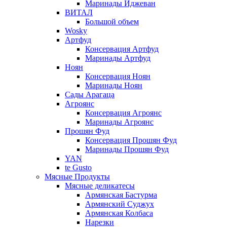
Маринады Иджеван
ВИТАЛ
Большой объем
Wosky
Артфуд
Консервация Артфуд
Маринады Артфуд
Ноян
Консервация Ноян
Маринады Ноян
Сады Арагаца
Агроянс
Консервация Агроянс
Маринады Агроянс
Прошян Фуд
Консервация Прошян Фуд
Маринады Прошян Фуд
YAN
te Gusto
Мясные Продукты
Мясные деликатесы
Армянская Бастурма
Армянский Суджух
Армянская Колбаса
Нарезки