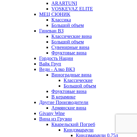
ARARTUNI
VOSKEVAZ ELITE
МЕЦ СЮНИК
Классика
Большой объем
Гиневан ВЗ
Классические вина
Большой объем
Сувенирные вина
Фруктовые вина
Гордость Нации
Вайк Груп
Веди - Алко ВКЗ
Виноградные вина
Классические
Большой объем
Фруктовые вина
В керамике
Другие Производители
Армянские вина
Givany Wine
Вина из Грузии
Кварельский Погреб
Киндзмараули
Киндзмараули 0,75л