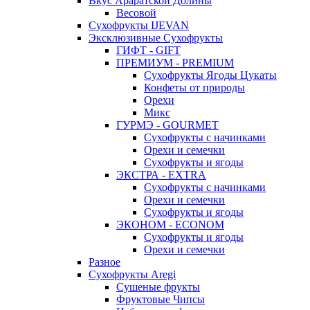
Вкус Араратской Долины
Весовой
Сухофрукты IJEVAN
Эксклюзивные Сухофрукты
ГИФТ - GIFT
ПРЕМИУМ - PREMIUM
Сухофрукты Ягоды Цукаты
Конфеты от природы
Орехи
Микс
ГУРМЭ - GOURMET
Сухофрукты с начинками
Орехи и семечки
Сухофрукты и ягоды
ЭКСТРА - EXTRA
Сухофрукты с начинками
Орехи и семечки
Сухофрукты и ягоды
ЭКОНОМ - ECONOM
Сухофрукты и ягоды
Орехи и семечки
Разное
Сухофрукты Aregi
Сушеные фрукты
Фруктовые Чипсы