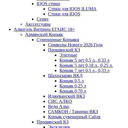
IQOS стики
Стики для IQOS ILUMA
Стики для IQOS
Сenter
Акссессуары
Алкоголь Витрина ЕГАИС 18+
Армянский Коньяк
Сувенирные Коньяки
Символы Нового 2026 Года
Прошянский КЗ
Элитные
Коньяк 5 лет 0,5 л., 0,33 л
Коньяк 5 лет 0,18 л., 0,25 л.
Коньяк 7 лет 0,5 л., 0,33 л
Шахназарян ВКД
Коньяк 0,5 л
Коньяк 0,25 л
Коньяк 0,70 л
Иджеванский ВКЗ
СИС АЛКО
Веди Алко
САМКОН / Тавинко ВКЗ
Коньяк сувенирный Сабля
Прошянский КЗ
Эксклюзив