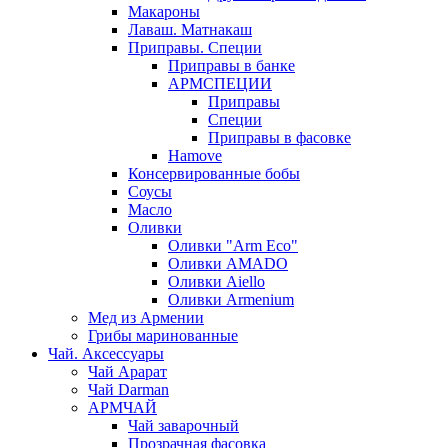
Макароны
Лаваш. Матнакаш
Приправы. Специи
Приправы в банке
АРМСПЕЦИИ
Приправы
Специи
Приправы в фасовке
Hamove
Консервированные бобы
Соусы
Масло
Оливки
Оливки "Arm Eco"
Оливки AMADO
Оливки Aiello
Оливки Armenium
Мед из Армении
Грибы маринованные
Чай. Аксессуары
Чай Арарат
Чай Darman
АРМЧАЙ
Чай заварочный
Прозрачная фасовка