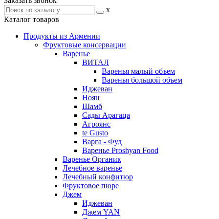
Заказать звонок
x
Каталог товаров
Продукты из Армении
Фруктовые консервации
Варенье
ВИТАЛ
Варенья малый объем
Варенья большой объем
Иджеван
Ноян
Шамб
Сады Арагаца
Агроянс
te Gusto
Варга - Фуд
Варенье Proshyan Food
Варенье Органик
Лечебное варенье
Лечебный конфитюр
Фруктовое пюре
Джем
Иджеван
Джем YAN