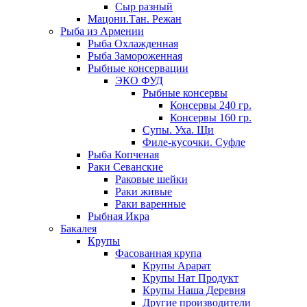
Сыр разный
Мацони.Тан. Режан
Рыба из Армении
Рыба Охлажденная
Рыба Замороженная
Рыбные консервации
ЭКО ФУД
Рыбные консервы
Консервы 240 гр.
Консервы 160 гр.
Супы. Уха. Щи
Филе-кусочки. Суфле
Рыба Копченая
Раки Севанские
Раковые шейки
Раки живые
Раки варенные
Рыбная Икра
Бакалея
Крупы
Фасованная крупа
Крупы Арарат
Крупы Нат Продукт
Крупы Наша Деревня
Другие производители