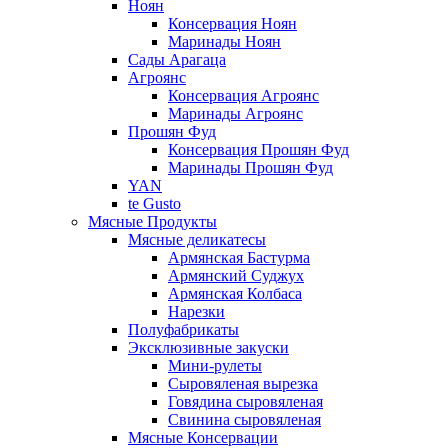
Ноян
Консервация Ноян
Маринады Ноян
Сады Арагаца
Агроянс
Консервация Агроянс
Маринады Агроянс
Прошян Фуд
Консервация Прошян Фуд
Маринады Прошян Фуд
YAN
te Gusto
Мясные Продукты
Мясные деликатесы
Армянская Бастурма
Армянский Суджух
Армянская Колбаса
Нарезки
Полуфабрикаты
Эксклюзивные закуски
Мини-рулеты
Сыровяленая вырезка
Говядина сыровяленая
Свинина сыровяленая
Мясные Консервации