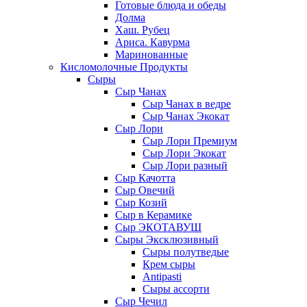
Готовые блюда и обеды
Долма
Хаш. Рубец
Ариса. Кавурма
Маринованные
Кисломолочные Продукты
Сыры
Сыр Чанах
Сыр Чанах в ведре
Сыр Чанах Экокат
Сыр Лори
Сыр Лори Премиум
Сыр Лори Экокат
Сыр Лори разный
Сыр Качотта
Сыр Овечий
Сыр Козий
Сыр в Керамике
Сыр ЭКОТАВУШ
Сыры Эксклюзивный
Сыры полутведые
Крем сыры
Antipasti
Сыры ассорти
Сыр Чечил