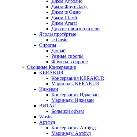
Джем Агроянс
Джем Фрут Ланд
Джем te Gusto
Джем Шамб
Джем Ararat
Другие производители
Ягоды протёртые
te Gusto
Сиропы
Дошаб
Разные сиропы
Фрукты в сиропе
Овощные Консервации
KERAKUR
Консервация KERAKUR
Маринады KERAKUR
Иджеван
Консервация Иджеван
Маринады Иджеван
ВИТАЛ
Большой объем
Wosky
Артфуд
Консервация Артфуд
Маринады Артфуд