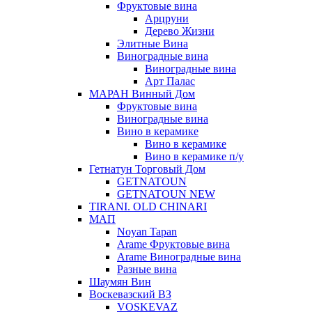
Фруктовые вина
Арцруни
Дерево Жизни
Элитные Вина
Виноградные вина
Виноградные вина
Арт Палас
МАРАН Винный Дом
Фруктовые вина
Виноградные вина
Вино в керамике
Вино в керамике
Вино в керамике п/у
Гетнатун Торговый Дом
GETNATOUN
GETNATOUN NEW
TIRANI. OLD CHINARI
МАП
Noyan Tapan
Arame Фруктовые вина
Arame Виноградные вина
Разные вина
Шаумян Вин
Воскевазский ВЗ
VOSKEVAZ