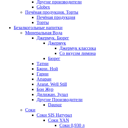
Другие производители
Globex
Печёная продукция. Торты
Печёная продукция
Торты
Безалкогольные напитки
Минеральная Вода
Джермук. Бюрег
Джермук
Джермук классика
Со вкусом лимона
Бюрег
Татни
Бжни. Ной
Гарни
Апаран
Ararat. Well Still
Бон Жур
Дилижан. Зулал
Другие Производители
Dausuz
Соки
Соки SIS Натурал
Соки YAN
Соки 0,930 л