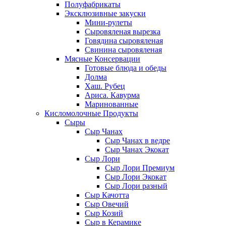
Полуфабрикаты
Эксклюзивные закуски
Мини-рулеты
Сыровяленая вырезка
Говядина сыровяленая
Свинина сыровяленая
Мясные Консервации
Готовые блюда и обеды
Долма
Хаш. Рубец
Ариса. Кавурма
Маринованные
Кисломолочные Продукты
Сыры
Сыр Чанах
Сыр Чанах в ведре
Сыр Чанах Экокат
Сыр Лори
Сыр Лори Премиум
Сыр Лори Экокат
Сыр Лори разный
Сыр Качотта
Сыр Овечий
Сыр Козий
Сыр в Керамике