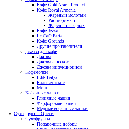
Кофе Gold Ararat Product
Кофе Royal Armenia
Жареный молотый
Растворимый
Жареный в зернах
Кофе Jezva
Le Café Paris
Кофе Grounds
Другие производители
джезва для кофе
Джезва
Джезва с песком
Джезва индукционной
Кофемолки
Edik Balyan
Классичиские
Мини
Кофейные чашки
Глиняные чашки
Фарфоровые чашки
Медные кофейные чашки
Сухофрукты. Орехи
Сухофрукты
Подарочные наборы