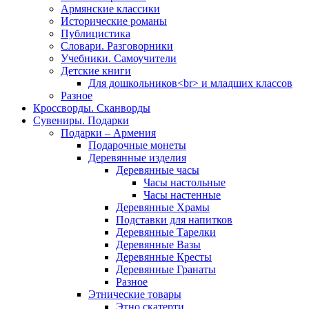
Армянские классики
Исторические романы
Публицистика
Словари. Разговорники
Учебники. Самоучители
Детские книги
Для дошкольников<br> и младших классов
Разное
Кроссворды. Сканворды
Сувениры. Подарки
Подарки – Армения
Подарочные монеты
Деревянные изделия
Деревянные часы
Часы настольные
Часы настенные
Деревянные Храмы
Подставки для напитков
Деревянные Тарелки
Деревянные Вазы
Деревянные Кресты
Деревянные Гранаты
Разное
Этнические товары
Этно скатерти