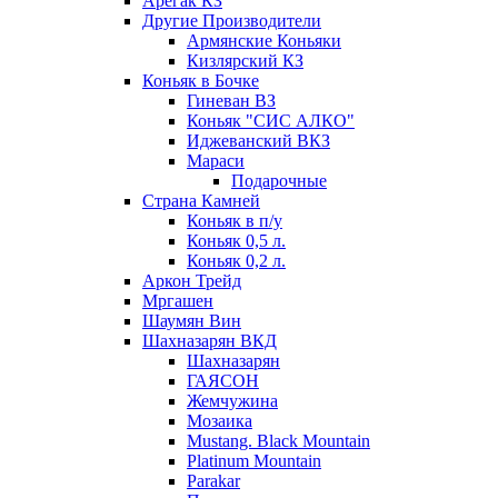
Арегак КЗ
Другие Производители
Армянские Коньяки
Кизлярский КЗ
Коньяк в Бочке
Гиневан ВЗ
Коньяк "СИС АЛКО"
Иджеванский ВКЗ
Мараси
Подарочные
Страна Камней
Коньяк в п/у
Коньяк 0,5 л.
Коньяк 0,2 л.
Аркон Трейд
Мргашен
Шаумян Вин
Шахназарян ВКД
Шахназарян
ГАЯСОН
Жемчужина
Мозаика
Mustang. Black Mountain
Platinum Mountain
Parakar