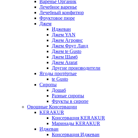
Варенье Органик
Лечебное варенье
Лечебный конфитюр
Фруктовое пюре
Джем
Иджеван
Джем YAN
Джем Агроянс
Джем Фрут Ланд
Джем te Gusto
Джем Шамб
Джем Ararat
Другие производители
Ягоды протёртые
te Gusto
Сиропы
Дошаб
Разные сиропы
Фрукты в сиропе
Овощные Консервации
KERAKUR
Консервация KERAKUR
Маринады KERAKUR
Иджеван
Консервация Иджеван