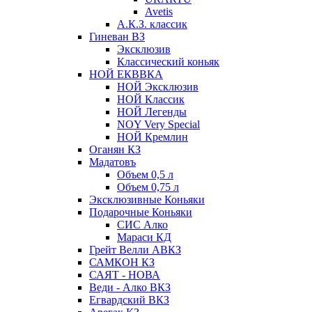
Avetis
А.К.З. классик
Гиневан ВЗ
Эксклюзив
Классический коньяк
НОЙ ЕКВВКА
НОЙ Эксклюзив
НОЙ Классик
НОЙ Легенды
NOY Very Speсial
НОЙ Кремлин
Оганян КЗ
Мадатовъ
Объем 0,5 л
Объем 0,75 л
Эксклюзивные Коньяки
Подарочные Коньяки
СИС Алко
Мараси КД
Грейт Велли АВКЗ
САМКОН КЗ
САЯТ - НОВА
Веди - Алко ВКЗ
Егвардский ВКЗ