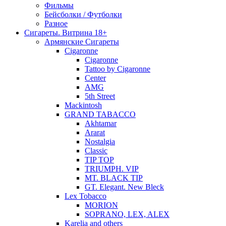
Фильмы
Бейсболки / Футболки
Разное
Сигареты. Витрина 18+
Армянские Сигареты
Cigaronne
Cigaronne
Tattoo by Cigaronne
Center
AMG
5th Street
Mackintosh
GRAND TABACCO
Akhtamar
Ararat
Nostalgia
Classic
TIP TOP
TRIUMPH. VIP
MT. BLACK TIP
GT. Elegant. New Bleck
Lex Tobacco
MORION
SOPRANO, LEX, ALEX
Karelia and others