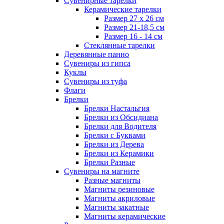
Сувенирные тарелки
Керамические тарелки
Размер 27 х 26 см
Размер 21-18,5 см
Размер 16 - 14 см
Стеклянные тарелки
Деревянные панно
Сувениры из гипса
Куклы
Сувениры из туфа
Флаги
Брелки
Брелки Настальгия
Брелки из Обсидиана
Брелки для Водителя
Брелки с Буквами
Брелки из Дерева
Брелки из Керамики
Брелки Разные
Сувениры на магните
Разные магниты
Магниты резиновые
Магниты акриловые
Магниты закатные
Магниты керамические