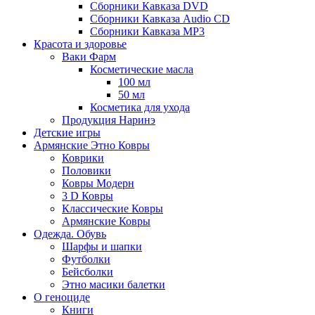
Сборники Кавказа DVD
Сборники Кавказа Audio CD
Сборники Кавказа MP3
Красота и здоровье
Ваки Фарм
Косметические масла
100 мл
50 мл
Косметика для ухода
Продукция Наринэ
Детские игры
Армянские Этно Ковры
Коврики
Половики
Ковры Модерн
3 D Ковры
Классические Ковры
Армянские Ковры
Одежда. Обувь
Шарфы и шапки
Футболки
Бейсболки
Этно масики балетки
О геноциде
Книги