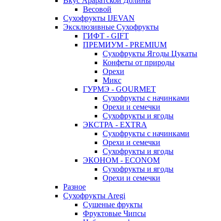
Вкус Араратской Долины
Весовой
Сухофрукты IJEVAN
Эксклюзивные Сухофрукты
ГИФТ - GIFT
ПРЕМИУМ - PREMIUM
Сухофрукты Ягоды Цукаты
Конфеты от природы
Орехи
Микс
ГУРМЭ - GOURMET
Сухофрукты с начинками
Орехи и семечки
Сухофрукты и ягоды
ЭКСТРА - EXTRA
Сухофрукты с начинками
Орехи и семечки
Сухофрукты и ягоды
ЭКОНОМ - ECONOM
Сухофрукты и ягоды
Орехи и семечки
Разное
Сухофрукты Aregi
Сушеные фрукты
Фруктовые Чипсы