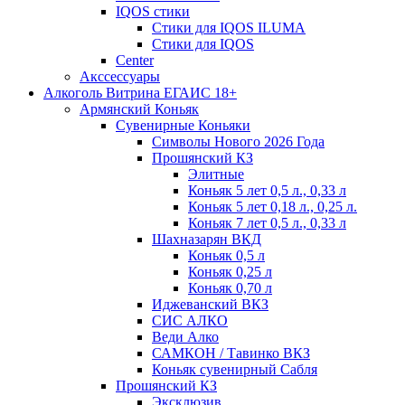
IQOS стики
Стики для IQOS ILUMA
Стики для IQOS
Сenter
Акссессуары
Алкоголь Витрина ЕГАИС 18+
Армянский Коньяк
Сувенирные Коньяки
Символы Нового 2026 Года
Прошянский КЗ
Элитные
Коньяк 5 лет 0,5 л., 0,33 л
Коньяк 5 лет 0,18 л., 0,25 л.
Коньяк 7 лет 0,5 л., 0,33 л
Шахназарян ВКД
Коньяк 0,5 л
Коньяк 0,25 л
Коньяк 0,70 л
Иджеванский ВКЗ
СИС АЛКО
Веди Алко
САМКОН / Тавинко ВКЗ
Коньяк сувенирный Сабля
Прошянский КЗ
Эксклюзив