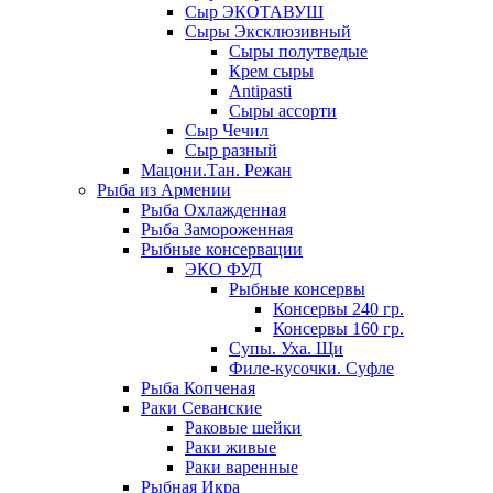
Сыр ЭКОТАВУШ
Сыры Эксклюзивный
Сыры полутведые
Крем сыры
Antipasti
Сыры ассорти
Сыр Чечил
Сыр разный
Мацони.Тан. Режан
Рыба из Армении
Рыба Охлажденная
Рыба Замороженная
Рыбные консервации
ЭКО ФУД
Рыбные консервы
Консервы 240 гр.
Консервы 160 гр.
Супы. Уха. Щи
Филе-кусочки. Суфле
Рыба Копченая
Раки Севанские
Раковые шейки
Раки живые
Раки варенные
Рыбная Икра