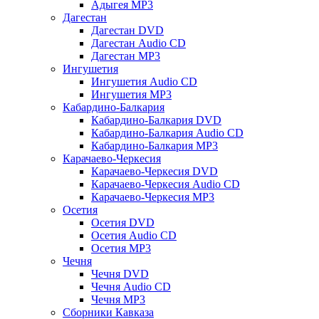
Адыгея MP3
Дагестан
Дагестан DVD
Дагестан Audio CD
Дагестан MP3
Ингушетия
Ингушетия Audio CD
Ингушетия MP3
Кабардино-Балкария
Кабардино-Балкария DVD
Кабардино-Балкария Audio CD
Кабардино-Балкария MP3
Карачаево-Черкесия
Карачаево-Черкесия DVD
Карачаево-Черкесия Audio CD
Карачаево-Черкесия MP3
Осетия
Осетия DVD
Осетия Audio CD
Осетия MP3
Чечня
Чечня DVD
Чечня Audio CD
Чечня MP3
Сборники Кавказа