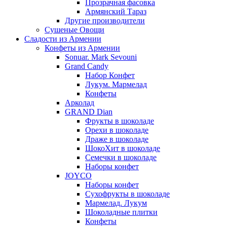
Прозрачная фасовка
Армянский Тараз
Другие производители
Сушеные Овощи
Сладости из Армении
Конфеты из Армении
Sonuar. Mark Sevouni
Grand Candy
Набор Конфет
Лукум. Мармелад
Конфеты
Арколад
GRAND Dian
Фрукты в шоколаде
Орехи в шоколаде
Драже в шоколаде
ШокоХит в шоколаде
Семечки в шоколаде
Наборы конфет
JOYCO
Наборы конфет
Сухофрукты в шоколаде
Мармелад. Лукум
Шоколадные плитки
Конфеты