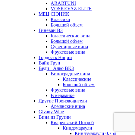
ARARTUNI
VOSKEVAZ ELITE
МЕЦ СЮНИК
Классика
Большой объем
Гиневан ВЗ
Классические вина
Большой объем
Сувенирные вина
Фруктовые вина
Гордость Нации
Вайк Груп
Веди - Алко ВКЗ
Виноградные вина
Классические
Большой объем
Фруктовые вина
В керамике
Другие Производители
Армянские вина
Givany Wine
Вина из Грузии
Кварельский Погреб
Киндзмараули
Киндзмараули 0,75л