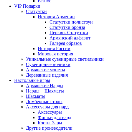
Разное
VIP Подарки
Статуэтки
История Армении
Статуэтки полистоун
Статуэтки бронза
Церкви. Статуэтки
Армянский алфавит
Галерея образов
История России
Мировая история
Уникальные сувенирные светильники
Сувенирные ночники
Армянские монеты
Деревянные изделия
Настольные игры
Армянские Нарды
Нарды + Шахматы
Шахматы
Ломберные столы
Аксессуары для нард
Аксессуары
Фишки для нард
Кости. Зары
Другие производители