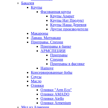
Бакалея
Крупы
Фасованная крупа
Крупы Арарат
Крупы Нат Продукт
Крупы Наша Деревня
Другие производители
Макароны
Лаваш. Матнакаш
Приправы. Специи
Приправы в банке
АРМСПЕЦИИ
Приправы
Специи
Приправы в фасовке
Hamove
Консервированные бобы
Соусы
Масло
Оливки
Оливки "Arm Eco"
Оливки AMADO
Оливки Aiello
Оливки Armenium
Мед из Армении