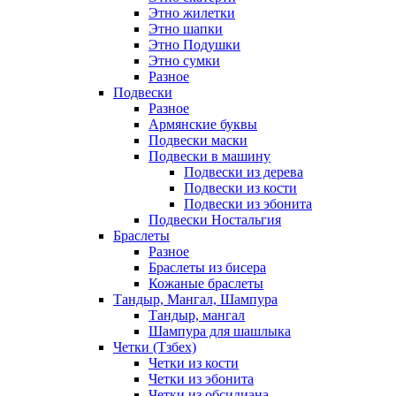
Этно жилетки
Этно шапки
Этно Подушки
Этно сумки
Разное
Подвески
Разное
Армянские буквы
Подвески маски
Подвески в машину
Подвески из дерева
Подвески из кости
Подвески из эбонита
Подвески Ностальгия
Браслеты
Разное
Браслеты из бисера
Кожаные браслеты
Тандыр, Мангал, Шампура
Тандыр, мангал
Шампура для шашлыка
Четки (Тзбех)
Четки из кости
Четки из эбонита
Четки из обсидиана