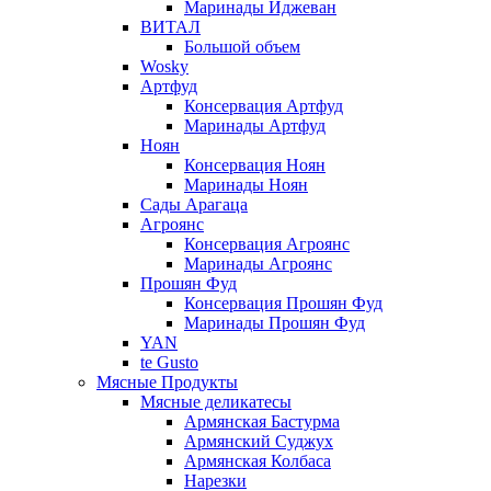
Маринады Иджеван
ВИТАЛ
Большой объем
Wosky
Артфуд
Консервация Артфуд
Маринады Артфуд
Ноян
Консервация Ноян
Маринады Ноян
Сады Арагаца
Агроянс
Консервация Агроянс
Маринады Агроянс
Прошян Фуд
Консервация Прошян Фуд
Маринады Прошян Фуд
YAN
te Gusto
Мясные Продукты
Мясные деликатесы
Армянская Бастурма
Армянский Суджух
Армянская Колбаса
Нарезки