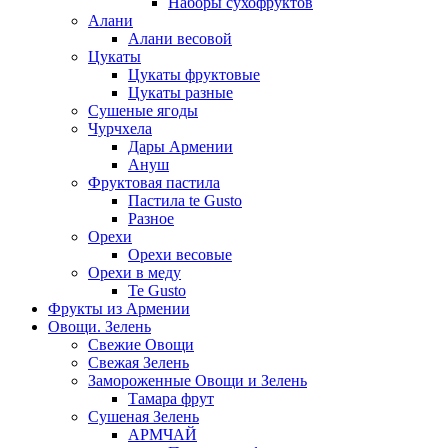
Наборы сухофруктов
Алани
Алани весовой
Цукаты
Цукаты фруктовые
Цукаты разные
Сушеные ягоды
Чурчхела
Дары Армении
Ануш
Фруктовая пастила
Пастила te Gusto
Разное
Орехи
Орехи весовые
Орехи в меду
Te Gusto
Фрукты из Армении
Овощи. Зелень
Свежие Овощи
Свежая Зелень
Замороженные Овощи и Зелень
Тамара фрут
Сушеная Зелень
АРМЧАЙ