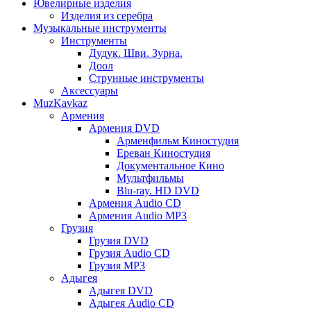
Ювелирные изделия
Изделия из серебра
Музыкальные инструменты
Инструменты
Дудук. Шви. Зурна.
Доол
Струнные инструменты
Аксессуары
MuzKavkaz
Армения
Армения DVD
Арменфильм Киностудия
Ереван Киностудия
Документальное Кино
Мультфильмы
Blu-ray. HD DVD
Армения Audio CD
Армения Audio MP3
Грузия
Грузия DVD
Грузия Audio CD
Грузия MP3
Адыгея
Адыгея DVD
Адыгея Audio CD