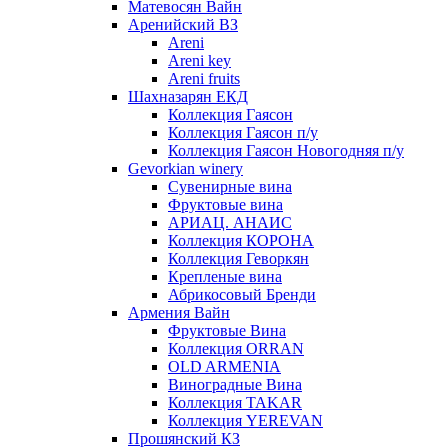
Матевосян Вайн
Аренийский ВЗ
Areni
Areni key
Areni fruits
Шахназарян ЕКД
Коллекция Гаясон
Коллекция Гаясон п/у
Коллекция Гаясон Новогодняя п/у
Gevorkian winery
Сувенирные вина
Фруктовые вина
АРИАЦ. АНАИС
Коллекция КОРОНА
Коллекция Геворкян
Крепленые вина
Абрикосовый Бренди
Армения Вайн
Фруктовые Вина
Коллекция ORRAN
OLD ARMENIA
Виноградные Вина
Коллекция TAKAR
Коллекция YEREVAN
Прошянский КЗ