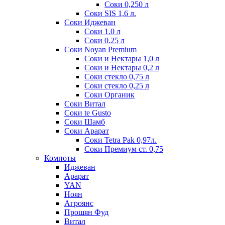
Соки 0,250 л
Соки SIS 1,6 л.
Соки Иджеван
Соки 1.0 л
Соки 0.25 л
Соки Noyan Premium
Соки и Нектары 1,0 л
Соки и Нектары 0,2 л
Соки стекло 0,75 л
Соки стекло 0,25 л
Соки Органик
Соки Витал
Соки te Gusto
Соки Шамб
Соки Арарат
Соки Tetra Pak 0,97л.
Соки Премиум ст. 0,75
Компоты
Иджеван
Арарат
YAN
Ноян
Агроянс
Прошян Фуд
Витал