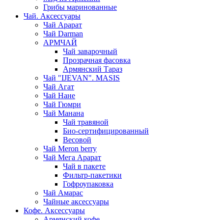
Грибы маринованные
Чай. Аксессуары
Чай Арарат
Чай Darman
АРМЧАЙ
Чай заварочный
Прозрачная фасовка
Армянский Тараз
Чай "IJEVAN". MASIS
Чай Агат
Чай Нане
Чай Гюмри
Чай Манана
Чай травяной
Био-сертифицированный
Весовой
Чай Meron berry
Чай Мега Арарат
Чай в пакете
Фильтр-пакетики
Гофроупаковка
Чай Амарас
Чайные аксессуары
Кофе. Аксессуары
Армянский кофе