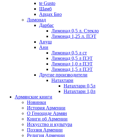
te Gusto
Шамб
Арцах Био
Лимонад
Дарбас
Лимонад 0,5 л. Стекло
Лимонад 1,25 л. ПЭТ
Ануш
Ани
Лимонад 0,5 л ст
Лимонад 0,5 л ПЭТ
Лимонад 1,0 л ПЭТ
Лимонад 1,5 л ПЭТ
Другие производители
Натахтари
Натахтари 0,5л
Натахтари 1,0л
Армянские книги
Новинки
История Армении
О Геноциде Армян
Книги об Армении
Иcкусство и культура
Поэзия Армении
Религия Армении