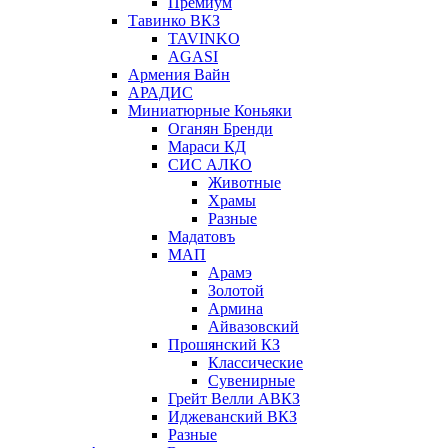
Премиум
Тавинко ВКЗ
TAVINKO
AGASI
Армения Вайн
АРАДИС
Миниатюрные Коньяки
Оганян Бренди
Мараси КД
СИС АЛКО
Животные
Храмы
Разные
Мадатовъ
МАП
Арамэ
Золотой
Армина
Айвазовский
Прошянский КЗ
Классические
Сувенирные
Грейт Велли АВКЗ
Иджеванский ВКЗ
Разные