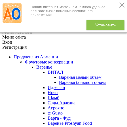
Нашим интернет-магазином намного удобнее
+7 (495) 646-888-1
пользоваться с помощью бесплатного
приложения!
В корзине
0
товаров
Установить
x
Меню каталога
Меню сайта
Вход
Регистрация
Продукты из Армении
Фруктовые консервации
Варенье
ВИТАЛ
Варенья малый объем
Варенья большой объем
Иджеван
Ноян
Шамб
Сады Арагаца
Агроянс
te Gusto
Варга - Фуд
Варенье Proshyan Food