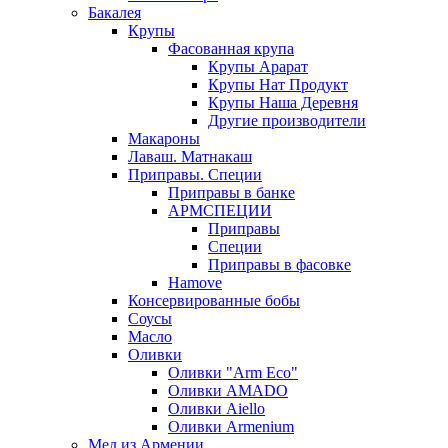
Бакалея
Крупы
Фасованная крупа
Крупы Арарат
Крупы Нат Продукт
Крупы Наша Деревня
Другие производители
Макароны
Лаваш. Матнакаш
Приправы. Специи
Приправы в банке
АРМСПЕЦИИ
Приправы
Специи
Приправы в фасовке
Hamove
Консервированные бобы
Соусы
Масло
Оливки
Оливки "Arm Eco"
Оливки AMADO
Оливки Aiello
Оливки Armenium
Мед из Армении