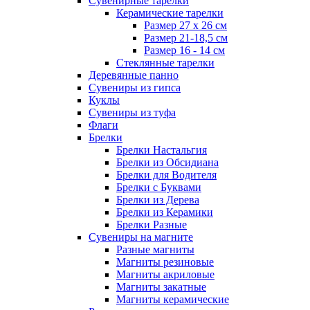
Сувенирные тарелки
Керамические тарелки
Размер 27 х 26 см
Размер 21-18,5 см
Размер 16 - 14 см
Стеклянные тарелки
Деревянные панно
Сувениры из гипса
Куклы
Сувениры из туфа
Флаги
Брелки
Брелки Настальгия
Брелки из Обсидиана
Брелки для Водителя
Брелки с Буквами
Брелки из Дерева
Брелки из Керамики
Брелки Разные
Сувениры на магните
Разные магниты
Магниты резиновые
Магниты акриловые
Магниты закатные
Магниты керамические