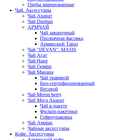
Грибы маринованные
Чай. Аксессуары
Чай Арарат
Чай Darman
АРМЧАЙ
Чай заварочный
Прозрачная фасовка
Армянский Тараз
Чай "IJEVAN". MASIS
Чай Агат
Чай Нане
Чай Гюмри
Чай Манана
Чай травяной
Био-сертифицированный
Весовой
Чай Meron berry
Чай Мега Арарат
Чай в пакете
Фильтр-пакетики
Гофроупаковка
Чай Амарас
Чайные аксессуары
Кофе. Аксессуары
Армянский кофе