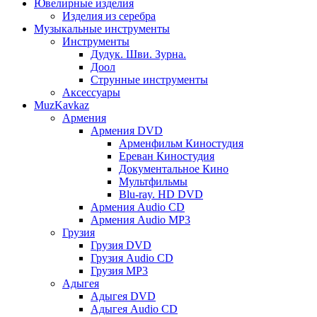
Ювелирные изделия
Изделия из серебра
Музыкальные инструменты
Инструменты
Дудук. Шви. Зурна.
Доол
Струнные инструменты
Аксессуары
MuzKavkaz
Армения
Армения DVD
Арменфильм Киностудия
Ереван Киностудия
Документальное Кино
Мультфильмы
Blu-ray. HD DVD
Армения Audio CD
Армения Audio MP3
Грузия
Грузия DVD
Грузия Audio CD
Грузия MP3
Адыгея
Адыгея DVD
Адыгея Audio CD