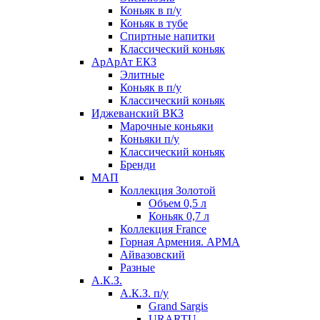
Коньяк в п/у
Коньяк в тубе
Спиртные напитки
Классический коньяк
АрАрАт ЕКЗ
Элитные
Коньяк в п/у
Классический коньяк
Иджеванский ВКЗ
Марочные коньяки
Коньяки п/у
Классический коньяк
Бренди
МАП
Коллекция Золотой
Объем 0,5 л
Коньяк 0,7 л
Коллекция France
Горная Армения. АРМА
Айвазовский
Разные
А.К.З.
А.К.З. п/у
Grand Sargis
URARTU