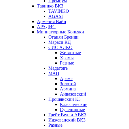
Премиум
Тавинко ВКЗ
TAVINKO
AGASI
Армения Вайн
АРАДИС
Миниатюрные Коньяки
Оганян Бренди
Мараси КД
СИС АЛКО
Животные
Храмы
Разные
Мадатовъ
МАП
Арамэ
Золотой
Армина
Айвазовский
Прошянский КЗ
Классические
Сувенирные
Грейт Велли АВКЗ
Иджеванский ВКЗ
Разные