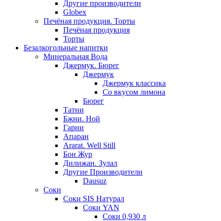
Другие производители
Globex
Печёная продукция. Торты
Печёная продукция
Торты
Безалкогольные напитки
Минеральная Вода
Джермук. Бюрег
Джермук
Джермук классика
Со вкусом лимона
Бюрег
Татни
Бжни. Ной
Гарни
Апаран
Ararat. Well Still
Бон Жур
Дилижан. Зулал
Другие Производители
Dausuz
Соки
Соки SIS Натурал
Соки YAN
Соки 0,930 л