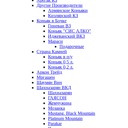
Арегак КЗ
Другие Производители
Армянские Коньяки
Кизлярский КЗ
Коньяк в Бочке
Гиневан ВЗ
Коньяк "СИС АЛКО"
Иджеванский ВКЗ
Мараси
Подарочные
Страна Камней
Коньяк в п/у
Коньяк 0,5 л.
Коньяк 0,2 л.
Аркон Трейд
Мргашен
Шаумян Вин
Шахназарян ВКД
Шахназарян
ГАЯСОН
Жемчужина
Мозаика
Mustang. Black Mountain
Platinum Mountain
Parakar