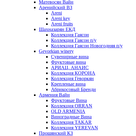
Матевосян Вайн
Аренийский ВЗ
Areni
Areni key
Areni fruits
Шахназарян ЕКД
Коллекция Гаясон
Коллекция Гаясон п/у
Коллекция Гаясон Новогодняя п/у
Gevorkian winery
Сувенирные вина
Фруктовые вина
АРИАЦ. АНАИС
Коллекция КОРОНА
Коллекция Геворкян
Крепленые вина
Абрикосовый Бренди
Армения Вайн
Фруктовые Вина
Коллекция ORRAN
OLD ARMENIA
Виноградные Вина
Коллекция TAKAR
Коллекция YEREVAN
Прошянский КЗ