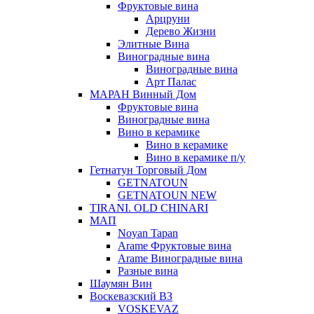
Фруктовые вина
Арцруни
Дерево Жизни
Элитные Вина
Виноградные вина
Виноградные вина
Арт Палас
МАРАН Винный Дом
Фруктовые вина
Виноградные вина
Вино в керамике
Вино в керамике
Вино в керамике п/у
Гетнатун Торговый Дом
GETNATOUN
GETNATOUN NEW
TIRANI. OLD CHINARI
МАП
Noyan Tapan
Arame Фруктовые вина
Arame Виноградные вина
Разные вина
Шаумян Вин
Воскевазский ВЗ
VOSKEVAZ