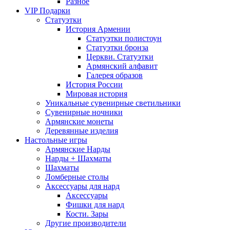
Разное
VIP Подарки
Статуэтки
История Армении
Статуэтки полистоун
Статуэтки бронза
Церкви. Статуэтки
Армянский алфавит
Галерея образов
История России
Мировая история
Уникальные сувенирные светильники
Сувенирные ночники
Армянские монеты
Деревянные изделия
Настольные игры
Армянские Нарды
Нарды + Шахматы
Шахматы
Ломберные столы
Аксессуары для нард
Аксессуары
Фишки для нард
Кости. Зары
Другие производители