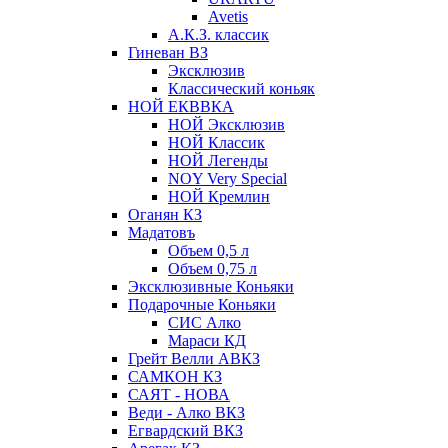
Avetis
А.К.З. классик
Гиневан ВЗ
Эксклюзив
Классический коньяк
НОЙ ЕКВВКА
НОЙ Эксклюзив
НОЙ Классик
НОЙ Легенды
NOY Very Speсial
НОЙ Кремлин
Оганян КЗ
Мадатовъ
Объем 0,5 л
Объем 0,75 л
Эксклюзивные Коньяки
Подарочные Коньяки
СИС Алко
Мараси КД
Грейт Велли АВКЗ
САМКОН КЗ
САЯТ - НОВА
Веди - Алко ВКЗ
Егвардский ВКЗ