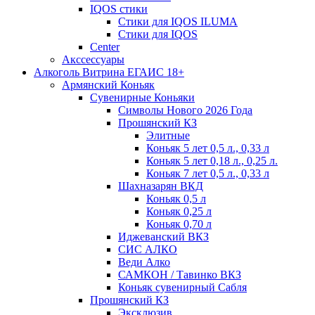
IQOS стики
Стики для IQOS ILUMA
Стики для IQOS
Сenter
Акссессуары
Алкоголь Витрина ЕГАИС 18+
Армянский Коньяк
Сувенирные Коньяки
Символы Нового 2026 Года
Прошянский КЗ
Элитные
Коньяк 5 лет 0,5 л., 0,33 л
Коньяк 5 лет 0,18 л., 0,25 л.
Коньяк 7 лет 0,5 л., 0,33 л
Шахназарян ВКД
Коньяк 0,5 л
Коньяк 0,25 л
Коньяк 0,70 л
Иджеванский ВКЗ
СИС АЛКО
Веди Алко
САМКОН / Тавинко ВКЗ
Коньяк сувенирный Сабля
Прошянский КЗ
Эксклюзив