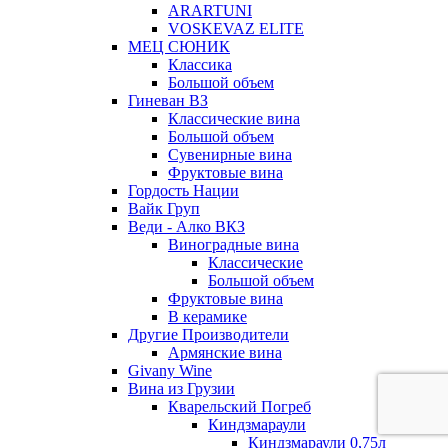
ARARTUNI
VOSKEVAZ ELITE
МЕЦ СЮНИК
Классика
Большой объем
Гиневан ВЗ
Классические вина
Большой объем
Сувенирные вина
Фруктовые вина
Гордость Нации
Вайк Груп
Веди - Алко ВКЗ
Виноградные вина
Классические
Большой объем
Фруктовые вина
В керамике
Другие Производители
Армянские вина
Givany Wine
Вина из Грузии
Кварельский Погреб
Киндзмараули
Киндзмараули 0,75л