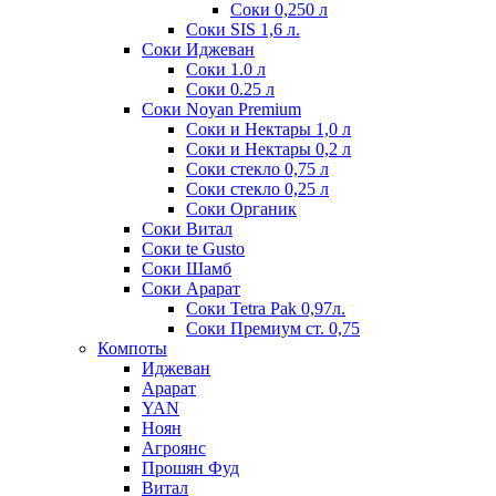
Соки 0,250 л
Соки SIS 1,6 л.
Соки Иджеван
Соки 1.0 л
Соки 0.25 л
Соки Noyan Premium
Соки и Нектары 1,0 л
Соки и Нектары 0,2 л
Соки стекло 0,75 л
Соки стекло 0,25 л
Соки Органик
Соки Витал
Соки te Gusto
Соки Шамб
Соки Арарат
Соки Tetra Pak 0,97л.
Соки Премиум ст. 0,75
Компоты
Иджеван
Арарат
YAN
Ноян
Агроянс
Прошян Фуд
Витал