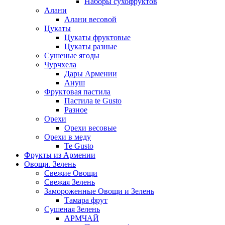
Наборы сухофруктов
Алани
Алани весовой
Цукаты
Цукаты фруктовые
Цукаты разные
Сушеные ягоды
Чурчхела
Дары Армении
Ануш
Фруктовая пастила
Пастила te Gusto
Разное
Орехи
Орехи весовые
Орехи в меду
Te Gusto
Фрукты из Армении
Овощи. Зелень
Свежие Овощи
Свежая Зелень
Замороженные Овощи и Зелень
Тамара фрут
Сушеная Зелень
АРМЧАЙ