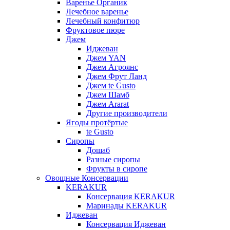
Варенье Органик
Лечебное варенье
Лечебный конфитюр
Фруктовое пюре
Джем
Иджеван
Джем YAN
Джем Агроянс
Джем Фрут Ланд
Джем te Gusto
Джем Шамб
Джем Ararat
Другие производители
Ягоды протёртые
te Gusto
Сиропы
Дошаб
Разные сиропы
Фрукты в сиропе
Овощные Консервации
KERAKUR
Консервация KERAKUR
Маринады KERAKUR
Иджеван
Консервация Иджеван