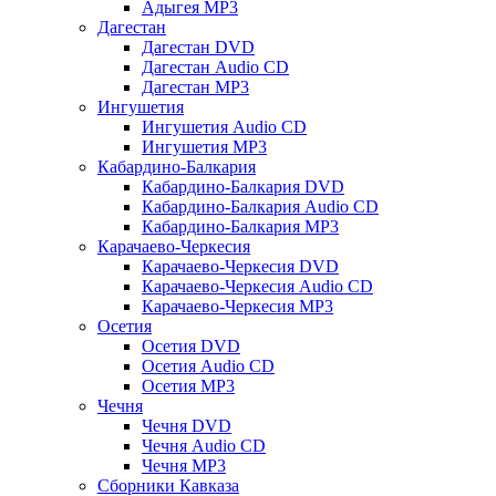
Адыгея MP3
Дагестан
Дагестан DVD
Дагестан Audio CD
Дагестан MP3
Ингушетия
Ингушетия Audio CD
Ингушетия MP3
Кабардино-Балкария
Кабардино-Балкария DVD
Кабардино-Балкария Audio CD
Кабардино-Балкария MP3
Карачаево-Черкесия
Карачаево-Черкесия DVD
Карачаево-Черкесия Audio CD
Карачаево-Черкесия MP3
Осетия
Осетия DVD
Осетия Audio CD
Осетия MP3
Чечня
Чечня DVD
Чечня Audio CD
Чечня MP3
Сборники Кавказа