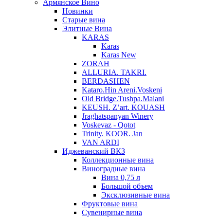
Армянское Вино
Новинки
Старые вина
Элитные Вина
KARAS
Karas
Karas New
ZORAH
ALLURIA. TAKRI.
BERDASHEN
Kataro.Hin Areni.Voskeni
Old Bridge.Tushpa.Malani
KEUSH. Z’art. KOUASH
Jraghatspanyan Winery
Voskevaz - Qotot
Trinity. KOOR. Jan
VAN ARDI
Иджеванский ВКЗ
Коллекционные вина
Виноградные вина
Вина 0,75 л
Большой объем
Эксклюзивные вина
Фруктовые вина
Cувенирные вина