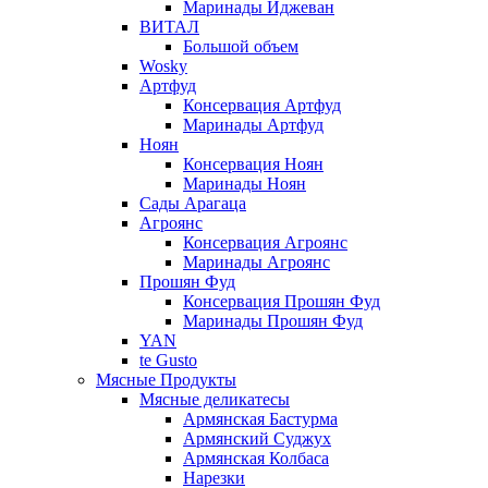
Маринады Иджеван
ВИТАЛ
Большой объем
Wosky
Артфуд
Консервация Артфуд
Маринады Артфуд
Ноян
Консервация Ноян
Маринады Ноян
Сады Арагаца
Агроянс
Консервация Агроянс
Маринады Агроянс
Прошян Фуд
Консервация Прошян Фуд
Маринады Прошян Фуд
YAN
te Gusto
Мясные Продукты
Мясные деликатесы
Армянская Бастурма
Армянский Суджух
Армянская Колбаса
Нарезки