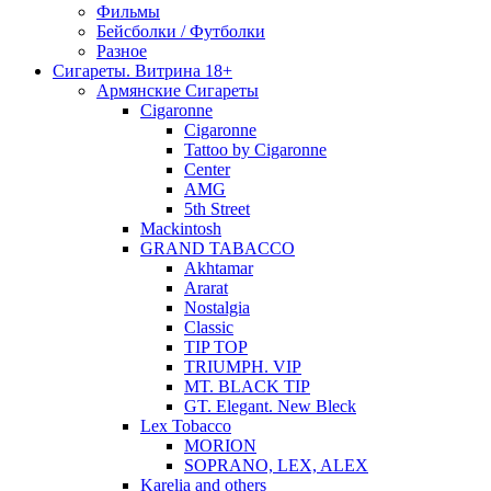
Фильмы
Бейсболки / Футболки
Разное
Сигареты. Витрина 18+
Армянские Сигареты
Cigaronne
Cigaronne
Tattoo by Cigaronne
Center
AMG
5th Street
Mackintosh
GRAND TABACCO
Akhtamar
Ararat
Nostalgia
Classic
TIP TOP
TRIUMPH. VIP
MT. BLACK TIP
GT. Elegant. New Bleck
Lex Tobacco
MORION
SOPRANO, LEX, ALEX
Karelia and others