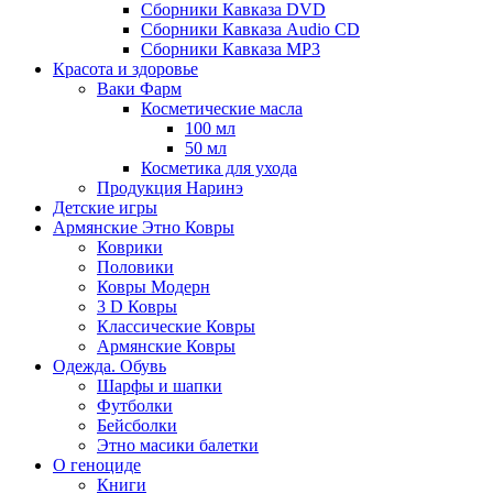
Сборники Кавказа DVD
Сборники Кавказа Audio CD
Сборники Кавказа MP3
Красота и здоровье
Ваки Фарм
Косметические масла
100 мл
50 мл
Косметика для ухода
Продукция Наринэ
Детские игры
Армянские Этно Ковры
Коврики
Половики
Ковры Модерн
3 D Ковры
Классические Ковры
Армянские Ковры
Одежда. Обувь
Шарфы и шапки
Футболки
Бейсболки
Этно масики балетки
О геноциде
Книги