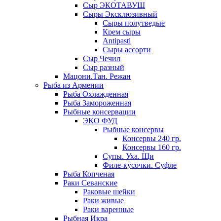
Сыр ЭКОТАВУШ
Сыры Эксклюзивный
Сыры полутведые
Крем сыры
Antipasti
Сыры ассорти
Сыр Чечил
Сыр разный
Мацони.Тан. Режан
Рыба из Армении
Рыба Охлажденная
Рыба Замороженная
Рыбные консервации
ЭКО ФУД
Рыбные консервы
Консервы 240 гр.
Консервы 160 гр.
Супы. Уха. Щи
Филе-кусочки. Суфле
Рыба Копченая
Раки Севанские
Раковые шейки
Раки живые
Раки варенные
Рыбная Икра