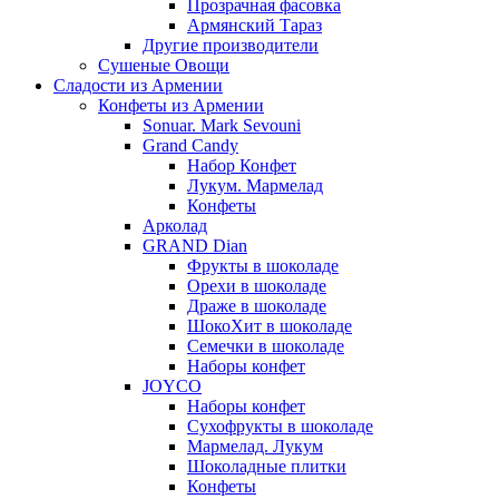
Прозрачная фасовка
Армянский Тараз
Другие производители
Сушеные Овощи
Сладости из Армении
Конфеты из Армении
Sonuar. Mark Sevouni
Grand Candy
Набор Конфет
Лукум. Мармелад
Конфеты
Арколад
GRAND Dian
Фрукты в шоколаде
Орехи в шоколаде
Драже в шоколаде
ШокоХит в шоколаде
Семечки в шоколаде
Наборы конфет
JOYCO
Наборы конфет
Сухофрукты в шоколаде
Мармелад. Лукум
Шоколадные плитки
Конфеты