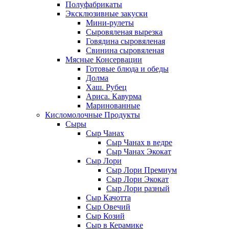
Полуфабрикаты
Эксклюзивные закуски
Мини-рулеты
Сыровяленая вырезка
Говядина сыровяленая
Свинина сыровяленая
Мясные Консервации
Готовые блюда и обеды
Долма
Хаш. Рубец
Ариса. Кавурма
Маринованные
Кисломолочные Продукты
Сыры
Сыр Чанах
Сыр Чанах в ведре
Сыр Чанах Экокат
Сыр Лори
Сыр Лори Премиум
Сыр Лори Экокат
Сыр Лори разный
Сыр Качотта
Сыр Овечий
Сыр Козий
Сыр в Керамике