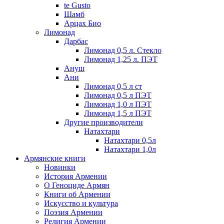
te Gusto
Шамб
Арцах Био
Лимонад
Дарбас
Лимонад 0,5 л. Стекло
Лимонад 1,25 л. ПЭТ
Ануш
Ани
Лимонад 0,5 л ст
Лимонад 0,5 л ПЭТ
Лимонад 1,0 л ПЭТ
Лимонад 1,5 л ПЭТ
Другие производители
Натахтари
Натахтари 0,5л
Натахтари 1,0л
Армянские книги
Новинки
История Армении
О Геноциде Армян
Книги об Армении
Иcкусство и культура
Поэзия Армении
Религия Армении