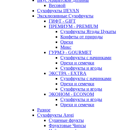
Вкус Араратской Долины
Весовой
Сухофрукты IJEVAN
Эксклюзивные Сухофрукты
ГИФТ - GIFT
ПРЕМИУМ - PREMIUM
Сухофрукты Ягоды Цукаты
Конфеты от природы
Орехи
Микс
ГУРМЭ - GOURMET
Сухофрукты с начинками
Орехи и семечки
Сухофрукты и ягоды
ЭКСТРА - EXTRA
Сухофрукты с начинками
Орехи и семечки
Сухофрукты и ягоды
ЭКОНОМ - ECONOM
Сухофрукты и ягоды
Орехи и семечки
Разное
Сухофрукты Aregi
Сушеные фрукты
Фруктовые Чипсы