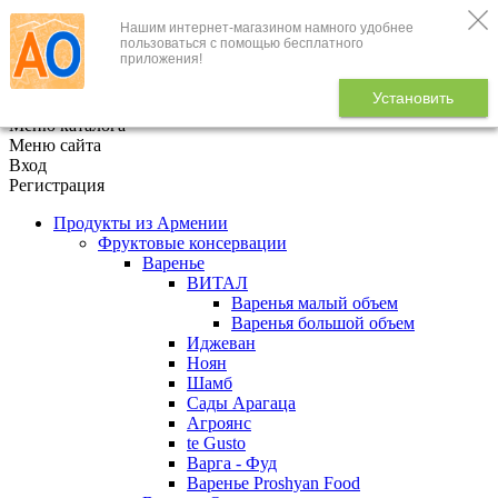
Нашим интернет-магазином намного удобнее
+7 (495) 646-888-1
пользоваться с помощью бесплатного
приложения!
В корзине
0
товаров
Установить
x
Меню каталога
Меню сайта
Вход
Регистрация
Продукты из Армении
Фруктовые консервации
Варенье
ВИТАЛ
Варенья малый объем
Варенья большой объем
Иджеван
Ноян
Шамб
Сады Арагаца
Агроянс
te Gusto
Варга - Фуд
Варенье Proshyan Food