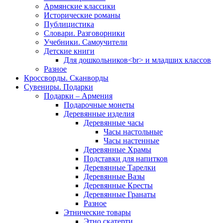
Армянские классики
Исторические романы
Публицистика
Словари. Разговорники
Учебники. Самоучители
Детские книги
Для дошкольников<br> и младших классов
Разное
Кроссворды. Сканворды
Сувениры. Подарки
Подарки – Армения
Подарочные монеты
Деревянные изделия
Деревянные часы
Часы настольные
Часы настенные
Деревянные Храмы
Подставки для напитков
Деревянные Тарелки
Деревянные Вазы
Деревянные Кресты
Деревянные Гранаты
Разное
Этнические товары
Этно скатерти