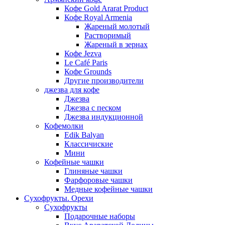
Кофе Gold Ararat Product
Кофе Royal Armenia
Жареный молотый
Растворимый
Жареный в зернах
Кофе Jezva
Le Café Paris
Кофе Grounds
Другие производители
джезва для кофе
Джезва
Джезва с песком
Джезва индукционной
Кофемолки
Edik Balyan
Классичиские
Мини
Кофейные чашки
Глиняные чашки
Фарфоровые чашки
Медные кофейные чашки
Сухофрукты. Орехи
Сухофрукты
Подарочные наборы