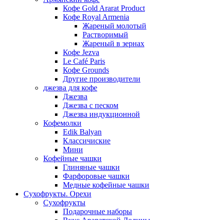
Кофе Gold Ararat Product
Кофе Royal Armenia
Жареный молотый
Растворимый
Жареный в зернах
Кофе Jezva
Le Café Paris
Кофе Grounds
Другие производители
джезва для кофе
Джезва
Джезва с песком
Джезва индукционной
Кофемолки
Edik Balyan
Классичиские
Мини
Кофейные чашки
Глиняные чашки
Фарфоровые чашки
Медные кофейные чашки
Сухофрукты. Орехи
Сухофрукты
Подарочные наборы