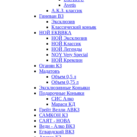
Avetis
А.К.З. классик
Гиневан ВЗ
Эксклюзив
Классический коньяк
НОЙ ЕКВВКА
НОЙ Эксклюзив
НОЙ Классик
НОЙ Легенды
NOY Very Speсial
НОЙ Кремлин
Оганян КЗ
Мадатовъ
Объем 0,5 л
Объем 0,75 л
Эксклюзивные Коньяки
Подарочные Коньяки
СИС Алко
Мараси КД
Грейт Велли АВКЗ
САМКОН КЗ
САЯТ - НОВА
Веди - Алко ВКЗ
Егвардский ВКЗ