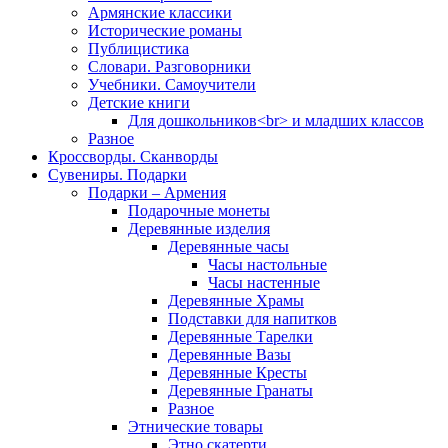
Армянские классики
Исторические романы
Публицистика
Словари. Разговорники
Учебники. Самоучители
Детские книги
Для дошкольников<br> и младших классов
Разное
Кроссворды. Сканворды
Сувениры. Подарки
Подарки – Армения
Подарочные монеты
Деревянные изделия
Деревянные часы
Часы настольные
Часы настенные
Деревянные Храмы
Подставки для напитков
Деревянные Тарелки
Деревянные Вазы
Деревянные Кресты
Деревянные Гранаты
Разное
Этнические товары
Этно скатерти