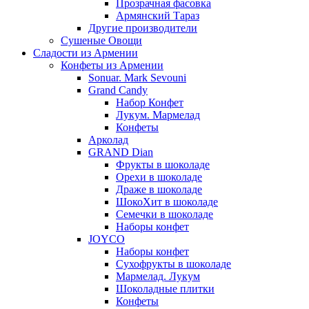
Прозрачная фасовка
Армянский Тараз
Другие производители
Сушеные Овощи
Сладости из Армении
Конфеты из Армении
Sonuar. Mark Sevouni
Grand Candy
Набор Конфет
Лукум. Мармелад
Конфеты
Арколад
GRAND Dian
Фрукты в шоколаде
Орехи в шоколаде
Драже в шоколаде
ШокоХит в шоколаде
Семечки в шоколаде
Наборы конфет
JOYCO
Наборы конфет
Сухофрукты в шоколаде
Мармелад. Лукум
Шоколадные плитки
Конфеты