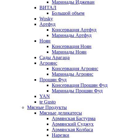
Маринады Иджеван
ВИТАЛ
Большой объем
Wosky
Артфуд
Консервация Артфуд
Маринады Артфуд
Ноян
Консервация Ноян
Маринады Ноян
Сады Арагаца
Агроянс
Консервация Агроянс
Маринады Агроянс
Прошян Фуд
Консервация Прошян Фуд
Маринады Прошян Фуд
YAN
te Gusto
Мясные Продукты
Мясные деликатесы
Армянская Бастурма
Армянский Суджух
Армянская Колбаса
Нарезки