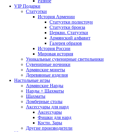
Разное
VIP Подарки
Статуэтки
История Армении
Статуэтки полистоун
Статуэтки бронза
Церкви. Статуэтки
Армянский алфавит
Галерея образов
История России
Мировая история
Уникальные сувенирные светильники
Сувенирные ночники
Армянские монеты
Деревянные изделия
Настольные игры
Армянские Нарды
Нарды + Шахматы
Шахматы
Ломберные столы
Аксессуары для нард
Аксессуары
Фишки для нард
Кости. Зары
Другие производители