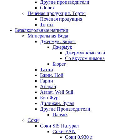
Другие производители
Globex
Печёная продукция. Торты
Печёная продукция
Торты
Безалкогольные напитки
Минеральная Вода
Джермук. Бюрег
Джермук
Джермук классика
Со вкусом лимона
Бюрег
Татни
Бжни. Ной
Гарни
Апаран
Ararat. Well Still
Бон Жур
Дилижан. Зулал
Другие Производители
Dausuz
Соки
Соки SIS Натурал
Соки YAN
Соки 0,930 л