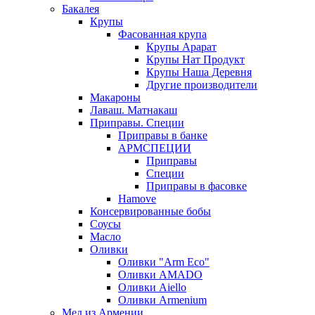
Бакалея
Крупы
Фасованная крупа
Крупы Арарат
Крупы Нат Продукт
Крупы Наша Деревня
Другие производители
Макароны
Лаваш. Матнакаш
Приправы. Специи
Приправы в банке
АРМСПЕЦИИ
Приправы
Специи
Приправы в фасовке
Hamove
Консервированные бобы
Соусы
Масло
Оливки
Оливки "Arm Eco"
Оливки AMADO
Оливки Aiello
Оливки Armenium
Мед из Армении