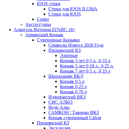
IQOS стики
Стики для IQOS ILUMA
Стики для IQOS
Сenter
Акссессуары
Алкоголь Витрина ЕГАИС 18+
Армянский Коньяк
Сувенирные Коньяки
Символы Нового 2026 Года
Прошянский КЗ
Элитные
Коньяк 5 лет 0,5 л., 0,33 л
Коньяк 5 лет 0,18 л., 0,25 л.
Коньяк 7 лет 0,5 л., 0,33 л
Шахназарян ВКД
Коньяк 0,5 л
Коньяк 0,25 л
Коньяк 0,70 л
Иджеванский ВКЗ
СИС АЛКО
Веди Алко
САМКОН / Тавинко ВКЗ
Коньяк сувенирный Сабля
Прошянский КЗ
Эксклюзив