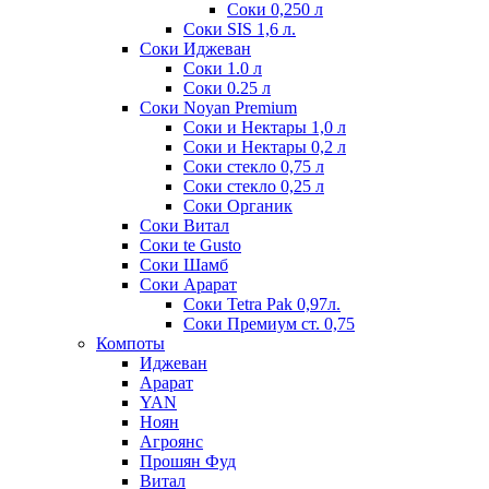
Соки 0,250 л
Соки SIS 1,6 л.
Соки Иджеван
Соки 1.0 л
Соки 0.25 л
Соки Noyan Premium
Соки и Нектары 1,0 л
Соки и Нектары 0,2 л
Соки стекло 0,75 л
Соки стекло 0,25 л
Соки Органик
Соки Витал
Соки te Gusto
Соки Шамб
Соки Арарат
Соки Tetra Pak 0,97л.
Соки Премиум ст. 0,75
Компоты
Иджеван
Арарат
YAN
Ноян
Агроянс
Прошян Фуд
Витал