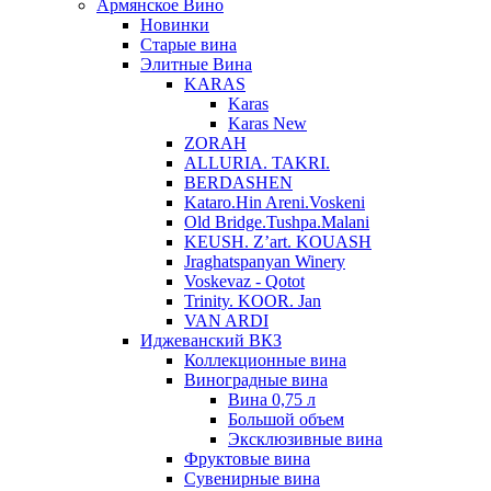
Армянское Вино
Новинки
Старые вина
Элитные Вина
KARAS
Karas
Karas New
ZORAH
ALLURIA. TAKRI.
BERDASHEN
Kataro.Hin Areni.Voskeni
Old Bridge.Tushpa.Malani
KEUSH. Z’art. KOUASH
Jraghatspanyan Winery
Voskevaz - Qotot
Trinity. KOOR. Jan
VAN ARDI
Иджеванский ВКЗ
Коллекционные вина
Виноградные вина
Вина 0,75 л
Большой объем
Эксклюзивные вина
Фруктовые вина
Cувенирные вина