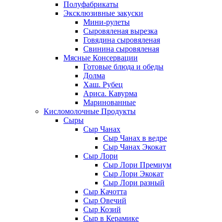
Полуфабрикаты
Эксклюзивные закуски
Мини-рулеты
Сыровяленая вырезка
Говядина сыровяленая
Свинина сыровяленая
Мясные Консервации
Готовые блюда и обеды
Долма
Хаш. Рубец
Ариса. Кавурма
Маринованные
Кисломолочные Продукты
Сыры
Сыр Чанах
Сыр Чанах в ведре
Сыр Чанах Экокат
Сыр Лори
Сыр Лори Премиум
Сыр Лори Экокат
Сыр Лори разный
Сыр Качотта
Сыр Овечий
Сыр Козий
Сыр в Керамике