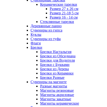
Сувенирные тарелки
Керамические тарелки
Размер 27 х 26 см
Размер 21-18,5 см
Размер 16 - 14 см
Стеклянные тарелки
Деревянные панно
Сувениры из гипса
Куклы
Сувениры из туфа
Флаги
Брелки
Брелки Настальгия
Брелки из Обсидиана
Брелки для Водителя
Брелки с Буквами
Брелки из Дерева
Брелки из Керамики
Брелки Разные
Сувениры на магните
Разные магниты
Магниты резиновые
Магниты акриловые
Магниты закатные
Магниты керамические