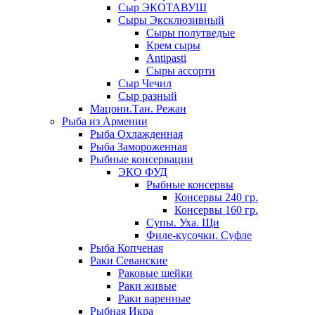
Сыр ЭКОТАВУШ
Сыры Эксклюзивный
Сыры полутведые
Крем сыры
Antipasti
Сыры ассорти
Сыр Чечил
Сыр разный
Мацони.Тан. Режан
Рыба из Армении
Рыба Охлажденная
Рыба Замороженная
Рыбные консервации
ЭКО ФУД
Рыбные консервы
Консервы 240 гр.
Консервы 160 гр.
Супы. Уха. Щи
Филе-кусочки. Суфле
Рыба Копченая
Раки Севанские
Раковые шейки
Раки живые
Раки варенные
Рыбная Икра