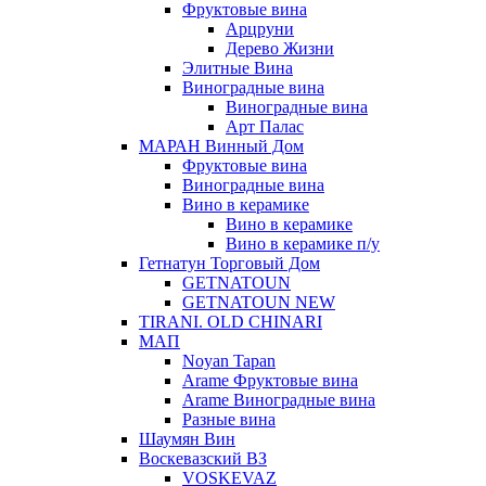
Фруктовые вина
Арцруни
Дерево Жизни
Элитные Вина
Виноградные вина
Виноградные вина
Арт Палас
МАРАН Винный Дом
Фруктовые вина
Виноградные вина
Вино в керамике
Вино в керамике
Вино в керамике п/у
Гетнатун Торговый Дом
GETNATOUN
GETNATOUN NEW
TIRANI. OLD CHINARI
МАП
Noyan Tapan
Arame Фруктовые вина
Arame Виноградные вина
Разные вина
Шаумян Вин
Воскевазский ВЗ
VOSKEVAZ