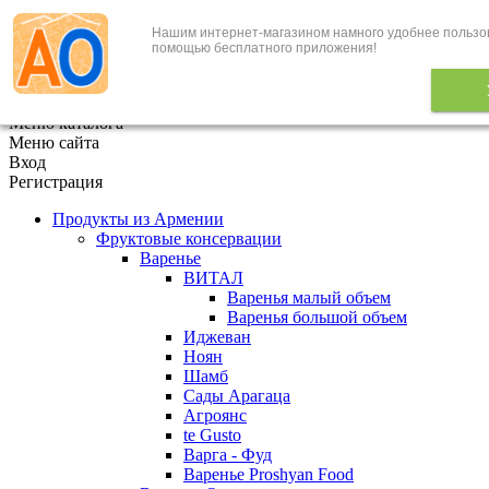
Нашим интернет-магазином намного удобнее пользо
+7 (495) 646-888-1
помощью бесплатного приложения!
В корзине
0
товаров
x
Меню каталога
Меню сайта
Вход
Регистрация
Продукты из Армении
Фруктовые консервации
Варенье
ВИТАЛ
Варенья малый объем
Варенья большой объем
Иджеван
Ноян
Шамб
Сады Арагаца
Агроянс
te Gusto
Варга - Фуд
Варенье Proshyan Food