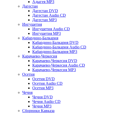
Адыгея MP3
Дагестан
Дагестан DVD
Дагестан Audio CD
Дагестан MP3
Ингушетия
Ингушетия Audio CD
Ингушетия MP3
Кабардино-Балкария
Кабардино-Балкария DVD
Кабардино-Балкария Audio CD
Кабардино-Балкария MP3
Карачаево-Черкесия
Карачаево-Черкесия DVD
Карачаево-Черкесия Audio CD
Карачаево-Черкесия MP3
Осетия
Осетия DVD
Осетия Audio CD
Осетия MP3
Чечня
Чечня DVD
Чечня Audio CD
Чечня MP3
Сборники Кавказа