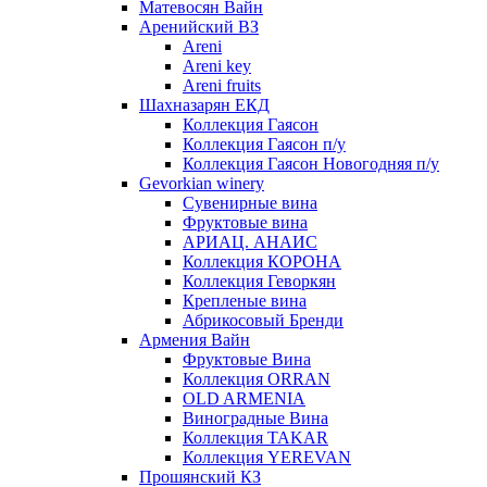
Матевосян Вайн
Аренийский ВЗ
Areni
Areni key
Areni fruits
Шахназарян ЕКД
Коллекция Гаясон
Коллекция Гаясон п/у
Коллекция Гаясон Новогодняя п/у
Gevorkian winery
Сувенирные вина
Фруктовые вина
АРИАЦ. АНАИС
Коллекция КОРОНА
Коллекция Геворкян
Крепленые вина
Абрикосовый Бренди
Армения Вайн
Фруктовые Вина
Коллекция ORRAN
OLD ARMENIA
Виноградные Вина
Коллекция TAKAR
Коллекция YEREVAN
Прошянский КЗ