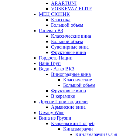
ARARTUNI
VOSKEVAZ ELITE
МЕЦ СЮНИК
Классика
Большой объем
Гиневан ВЗ
Классические вина
Большой объем
Сувенирные вина
Фруктовые вина
Гордость Нации
Вайк Груп
Веди - Алко ВКЗ
Виноградные вина
Классические
Большой объем
Фруктовые вина
В керамике
Другие Производители
Армянские вина
Givany Wine
Вина из Грузии
Кварельский Погреб
Киндзмараули
Киндзмараули 0,75л