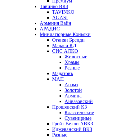
Премиум
Тавинко ВКЗ
TAVINKO
AGASI
Армения Вайн
АРАДИС
Миниатюрные Коньяки
Оганян Бренди
Мараси КД
СИС АЛКО
Животные
Храмы
Разные
Мадатовъ
МАП
Арамэ
Золотой
Армина
Айвазовский
Прошянский КЗ
Классические
Сувенирные
Грейт Велли АВКЗ
Иджеванский ВКЗ
Разные