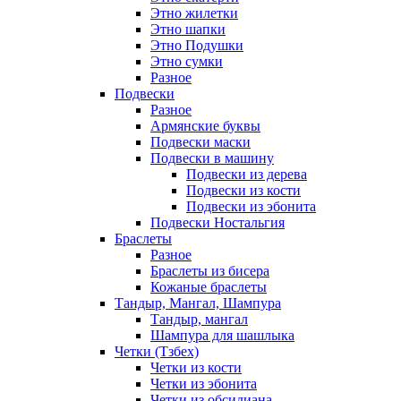
Этно жилетки
Этно шапки
Этно Подушки
Этно сумки
Разное
Подвески
Разное
Армянские буквы
Подвески маски
Подвески в машину
Подвески из дерева
Подвески из кости
Подвески из эбонита
Подвески Ностальгия
Браслеты
Разное
Браслеты из бисера
Кожаные браслеты
Тандыр, Мангал, Шампура
Тандыр, мангал
Шампура для шашлыка
Четки (Тзбех)
Четки из кости
Четки из эбонита
Четки из обсидиана