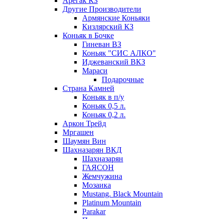
Арегак КЗ
Другие Производители
Армянские Коньяки
Кизлярский КЗ
Коньяк в Бочке
Гиневан ВЗ
Коньяк "СИС АЛКО"
Иджеванский ВКЗ
Мараси
Подарочные
Страна Камней
Коньяк в п/у
Коньяк 0,5 л.
Коньяк 0,2 л.
Аркон Трейд
Мргашен
Шаумян Вин
Шахназарян ВКД
Шахназарян
ГАЯСОН
Жемчужина
Мозаика
Mustang. Black Mountain
Platinum Mountain
Parakar