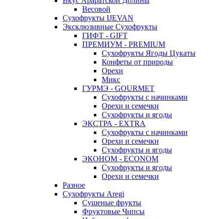
Вкус Араратской Долины
Весовой
Сухофрукты IJEVAN
Эксклюзивные Сухофрукты
ГИФТ - GIFT
ПРЕМИУМ - PREMIUM
Сухофрукты Ягоды Цукаты
Конфеты от природы
Орехи
Микс
ГУРМЭ - GOURMET
Сухофрукты с начинками
Орехи и семечки
Сухофрукты и ягоды
ЭКСТРА - EXTRA
Сухофрукты с начинками
Орехи и семечки
Сухофрукты и ягоды
ЭКОНОМ - ECONOM
Сухофрукты и ягоды
Орехи и семечки
Разное
Сухофрукты Aregi
Сушеные фрукты
Фруктовые Чипсы