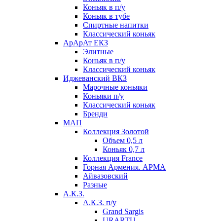
Коньяк в п/у
Коньяк в тубе
Спиртные напитки
Классический коньяк
АрАрАт ЕКЗ
Элитные
Коньяк в п/у
Классический коньяк
Иджеванский ВКЗ
Марочные коньяки
Коньяки п/у
Классический коньяк
Бренди
МАП
Коллекция Золотой
Объем 0,5 л
Коньяк 0,7 л
Коллекция France
Горная Армения. АРМА
Айвазовский
Разные
А.К.З.
А.К.З. п/у
Grand Sargis
URARTU