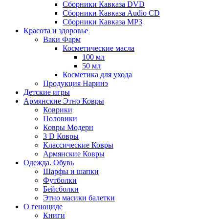
Сборники Кавказа DVD
Сборники Кавказа Audio CD
Сборники Кавказа MP3
Красота и здоровье
Ваки Фарм
Косметические масла
100 мл
50 мл
Косметика для ухода
Продукция Наринэ
Детские игры
Армянские Этно Ковры
Коврики
Половики
Ковры Модерн
3 D Ковры
Классические Ковры
Армянские Ковры
Одежда. Обувь
Шарфы и шапки
Футболки
Бейсболки
Этно масики балетки
О геноциде
Книги