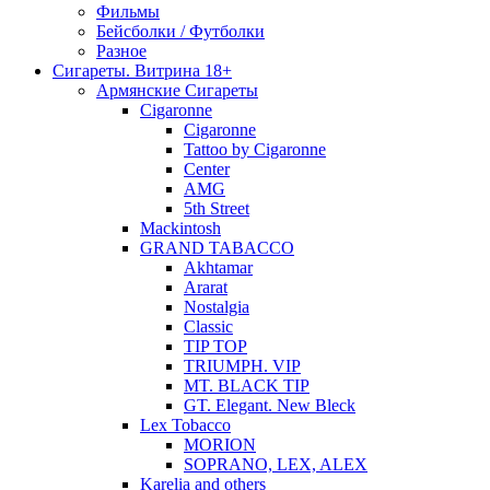
Фильмы
Бейсболки / Футболки
Разное
Сигареты. Витрина 18+
Армянские Сигареты
Cigaronne
Cigaronne
Tattoo by Cigaronne
Center
AMG
5th Street
Mackintosh
GRAND TABACCO
Akhtamar
Ararat
Nostalgia
Classic
TIP TOP
TRIUMPH. VIP
MT. BLACK TIP
GT. Elegant. New Bleck
Lex Tobacco
MORION
SOPRANO, LEX, ALEX
Karelia and others