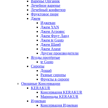
Варенье Органик
Лечебное варенье
Лечебный конфитюр
Фруктовое пюре
Джем
Иджеван
Джем YAN
Джем Агроянс
Джем Фрут Ланд
Джем te Gusto
Джем Шамб
Джем Ararat
Другие производители
Ягоды протёртые
te Gusto
Сиропы
Дошаб
Разные сиропы
Фрукты в сиропе
Овощные Консервации
KERAKUR
Консервация KERAKUR
Маринады KERAKUR
Иджеван
Консервация Иджеван