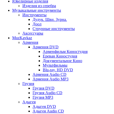
Ювелирные изделия
Изделия из серебра
Музыкальные инструменты
Инструменты
Дудук. Шви. Зурна.
Доол
Струнные инструменты
Аксессуары
MuzKavkaz
Армения
Армения DVD
Арменфильм Киностудия
Ереван Киностудия
Документальное Кино
Мультфильмы
Blu-ray. HD DVD
Армения Audio CD
Армения Audio MP3
Грузия
Грузия DVD
Грузия Audio CD
Грузия MP3
Адыгея
Адыгея DVD
Адыгея Audio CD