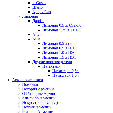
te Gusto
Шамб
Арцах Био
Лимонад
Дарбас
Лимонад 0,5 л. Стекло
Лимонад 1,25 л. ПЭТ
Ануш
Ани
Лимонад 0,5 л ст
Лимонад 0,5 л ПЭТ
Лимонад 1,0 л ПЭТ
Лимонад 1,5 л ПЭТ
Другие производители
Натахтари
Натахтари 0,5л
Натахтари 1,0л
Армянские книги
Новинки
История Армении
О Геноциде Армян
Книги об Армении
Иcкусство и культура
Поэзия Армении
Религия Армении