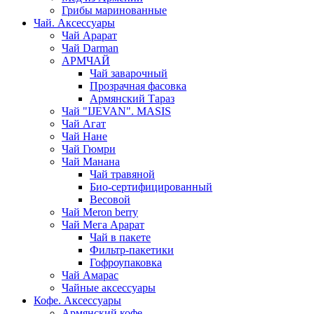
Грибы маринованные
Чай. Аксессуары
Чай Арарат
Чай Darman
АРМЧАЙ
Чай заварочный
Прозрачная фасовка
Армянский Тараз
Чай "IJEVAN". MASIS
Чай Агат
Чай Нане
Чай Гюмри
Чай Манана
Чай травяной
Био-сертифицированный
Весовой
Чай Meron berry
Чай Мега Арарат
Чай в пакете
Фильтр-пакетики
Гофроупаковка
Чай Амарас
Чайные аксессуары
Кофе. Аксессуары
Армянский кофе