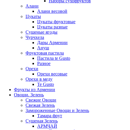
Наборы сухофруктов
Алани
Алани весовой
Цукаты
Цукаты фруктовые
Цукаты разные
Сушеные ягоды
Чурчхела
Дары Армении
Ануш
Фруктовая пастила
Пастила te Gusto
Разное
Орехи
Орехи весовые
Орехи в меду
Te Gusto
Фрукты из Армении
Овощи. Зелень
Свежие Овощи
Свежая Зелень
Замороженные Овощи и Зелень
Тамара фрут
Сушеная Зелень
АРМЧАЙ